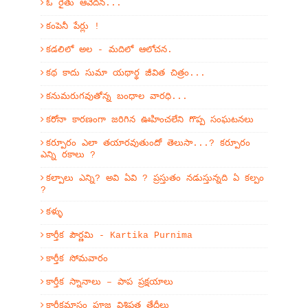
ఓ రైతు ఆవేదన...
కంపెనీ పేర్లు !
కడలిలో అల - మదిలో ఆలోచన.
కథ కాదు సుమా యథార్థ జీవిత చిత్రం...
కనుమరుగవుతోన్న బంధాల వారధి...
కరోనా కారణంగా జరిగిన ఊహించలేని గొప్ప సంఘటనలు
కర్పూరం ఎలా తయారవుతుందో తెలుసా...? కర్పూరం
ఎన్ని రకాలు ?
కల్పాలు ఎన్ని? అవి ఏవి ? ప్రస్తుతం నడుస్తున్నది ఏ కల్పం
?
కళ్ళు
కార్తీక పౌర్ణమి - Kartika Purnima
కార్తీక సోమవారం
కార్తీక స్నానాలు – పాప ప్రక్షయాలు
కార్తీకమాసం పూజ విశిష్టత తేదీలు