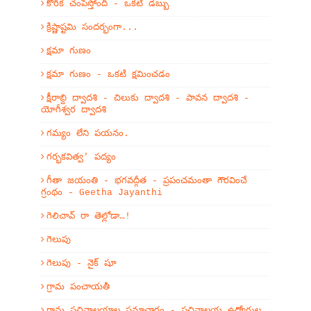
కోరిక చంపేస్తోంది - ఒకటి డబ్బు
క్రిష్ణాష్టమి సందర్భంగా...
క్షమా గుణం
క్షమా గుణం - ఒకటి క్షమించడం
క్షీరాబ్ది ద్వాదశి - చిలుకు ద్వాదశి - పావన ద్వాదశి -
యోగీశ్వర ద్వాదశి
గమ్యం లేని పయనం.
గర్భకవిత్వ' పద్యం
గీతా జయంతి - భగవద్గీత - ప్రపంచమంతా గౌరవించే
గ్రంథం - Geetha Jayanthi
గెలిచావ్ రా తెల్లోడా…!
గెలుపు
గెలుపు - నైక్ షూ
గ్రామ పంచాయతీ
గ్రామ సచివాలయాల సమాచారం - సచివాలయ ఉద్యోగుల