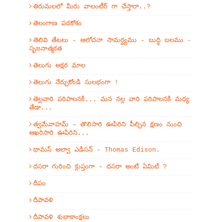
తిరుమలలో మీరు వాలంటీర్ గా చేస్తారా..?
తెలంగాణ పదకోశం
తెలివి తేటలు - ఆలోచనా సామర్ధ్యము - బుద్ధి బలము -
సృజనాత్మకత
తెలుగు అక్షర మాల
తెలుగు నేర్చుకోండి సులభంగా !
తెల్లవారి పరిపాలనకి... మన నల్ల వారి పరిపాలనకి మధ్య
తేడా...
త్వమేవాహమ్‌ - తొలిసారి ఊపిరిని పీల్చిన క్షణం నుంచి
ఆఖరిసారి ఊపిరిని...
థామస్ అల్వా ఎడిసన్ - Thomas Edison.
దసరా గురించి క్లుప్తంగా - దసరా అంటే ఏమిటి ?
దీపం
దీపావళి
దీపావళి శుభాకాంక్షలు