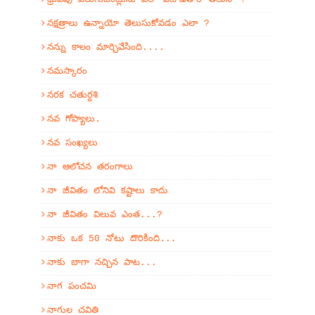
నక్షత్రాలు ఉన్నాయో తెలుసుకోవడం ఎలా ?
నన్ను కాలం మార్చివేసింది....
నమస్కారం
నరక చతుర్దశి
నవ గోప్యాలు.
నవ సంఖ్యలు
నా ఆలోచన తరంగాలు
నా జీవితం లోనివి కష్టాలు కాదు
నా జీవితం విలువ ఎంత...?
నాకు ఒక 50 నోటు దొరికింది...
నాకు బాగా నచ్చిన పాట...
నాగ పంచమి
నాగుల చవితి