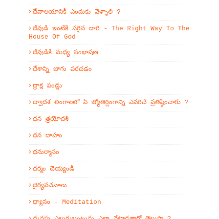
దేవాలయానికి ఎందుకు వెళ్ళాలి ?
దేవుడి ఇంటికి సరైన దారి - The Right Way To The
House Of God
దేవుడికి మధ్య సంభాషణ
దేశాన్ని బాగు పరచడం
ద్రాక్ష పండ్లు
ద్వాదశ లింగాలలో ఏ జ్యోతిర్లింగాన్ని ఎవరిచే ప్రతిష్ఠించారు ?
ధన త్రయోదశి
ధన దాహం
ధనుర్మాసం
ధర్మం చెయ్యండి
ధైర్యవచనాలు
ధ్యానం - Meditation
ధ్రువపు ఎలుగుబంట్లును ఎలా వేటాడతారో తెలుసా ?