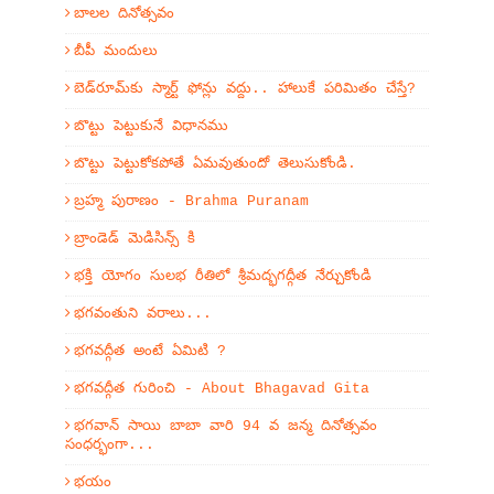
బాలల దినోత్సవం
బీపీ మందులు
బెడ్‌రూమ్‌కు స్మార్ట్ ఫోన్లు వద్దు.. హాలుకే పరిమితం చేస్తే?
బొట్టు పెట్టుకునే విధానము
బొట్టు పెట్టుకోకపోతే ఏమవుతుందో తెలుసుకోండి.
బ్రహ్మ పురాణం - Brahma Puranam
బ్రాండెడ్ మెడిసిన్స్ కి
భక్తి యోగం సులభ రీతిలో శ్రీమద్భగద్గీత నేర్చుకోండి
భగవంతుని వరాలు...
భగవద్గీత అంటే ఏమిటి ?
భగవద్గీత గురించి - About Bhagavad Gita
భగవాన్ సాయి బాబా వారి 94 వ జన్మ దినోత్సవం
సంధర్భంగా...
భయం