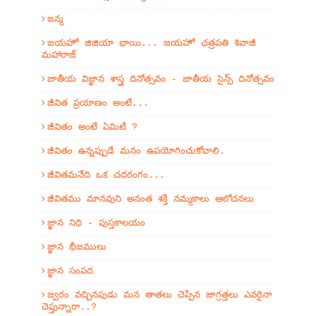
జన్మ
జయహో జిజియా భాయి... జయహో ఛత్రపతి శివాజీ
మహారాజ్
జాతీయ విజ్ఞాన శాస్త్ర దినోత్సవం - జాతీయ సైన్స్ దినోత్సవం
జీవిత ప్రయాణం అంటే...
జీవితం అంటే ఏమిటి ?
జీవితం ఉన్నప్పుడే మనం ఉపయోగించుకోవాలి.
జీవితమనేది ఒక చదరంగం...
జీవితము మానవుని అనంత శక్తి నమ్మకాలు ఆలోచనలు
జ్ఞాన నిధి - పుస్తకాలయం
జ్ఞాన భీజములు
జ్ఞాన సంపద
జ్వరం వచ్చినపుడు మన తాతలు చెప్పిన జాగ్రత్తలు ఎవరైనా
చెప్తున్నారా..?