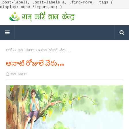
.post-labels, .post-labels a, .find-more, .tags {
display: none !important; }
హోమ్
Ram Karri
ఆనాటి రోజులే వేరు...
ఆనాటి రోజులే వేరు...
Ram Karri