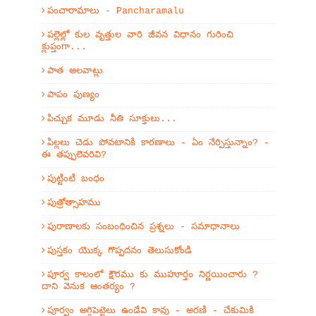
పంచారామాలు - Pancharamalu
పల్లెల్లో కుల వృత్తుల వారి జీవన విధానం గురించి
క్లుప్తంగా...
పాత అలవాట్లు
పాపం పుణ్యం
పిచ్చుక మూడు నీతి సూక్తులు...
పిల్లలు చెడు పోవటానికి కారణాలు - ఏం నేర్పిస్తున్నాం? -
ఈ తప్పులెవరివి?
పుట్టింటి బంధం
పుత్రోత్సాహము
పురాణాలకు సంబంధించిన ప్రశ్నలు - సమాధానాలు
పుస్తకం యొక్క గొప్పదనం తెలుసుకోండి
పూర్వ కాలంలో క్షౌరము కు ముహూర్తం నిర్ణయించారు ?
దాని వెనుక ఆంతర్యం ?
పూర్వం అగ్గిపెట్టెలు ఉండేవి కావు - అరణి - చేకుమికి