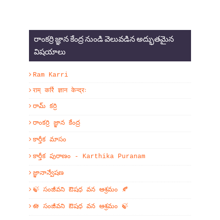
రాంకర్రి జ్ఞాన కేంద్ర నుండి వెలువడిన అద్భుతమైన
విషయాలు
Ram Karri
राम् कर्रि ज्ञान केन्द्रः
రామ్ కర్రి
రాంకర్రి జ్ఞాన కేంద్ర
కార్తీక మాసం
కార్తీక పురాణం - Karthika Puranam
జ్ఞానాన్వేషణ
🍃 సంజీవని ఔషధ వన ఆశ్రమం 🍂
🪷 సంజీవని ఔషధ వన ఆశ్రమం 🍃