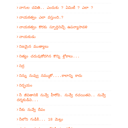
నాగుల చవితి.. ఎందుకు ? ఏమిటి ? ఎలా ?
నాయకత్వం ఎలా వస్తుంది.?
నాయకత్వం కొరకు స్ఫూర్తినిచ్చే ఉపన్యాసావళి
నాయకుడు
నిజమైన ముత్యాలు
నిత్యం చదువుకోదగిన కొన్ని శ్లోకాలు...
నిద్ర
నిన్ను నువ్వు నమ్ముకో....కాలాన్ని కాదు
నిర్భయం
నీ జీవితానికి నువ్వే హీరోవి. నువ్వే రచయితవి.. నువ్వే
దర్శకుడివి...
నీకు నువ్వే దీపం
నీలోని గుడికి... 18 మెట్లు