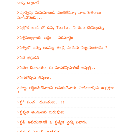
రాళ్ళ ద్వారానే
పూర్వపు మనుషులండి ఎంతలేదన్నా నాలుగుతరాలు
సూసీవోరండే...
పెట్రోల్ బంక్ లో ఉన్న Toilet ని Use చెయ్యొచ్చు
పెళ్లిమంత్రాలకు అర్థం - పరమార్థం
పెళ్ళిలో ఖర్చు ఆడపిల్ల తండ్రి ఎందుకు పెట్టుకుంటాడు ?
పేద భక్తుడికి
పేదల దేవాలయం ఈ సూపర్‌స్పెషాలిటీ ఆస్పత్రి...
పేరుకొచ్చిన తిప్పలు.
పొట్ట తగ్గించుకోవాలని అనుకునేవారు పాటించాల్సిన జాగ్రత్తలు
!
ప్ర' పంచ' దంపతులు..!!
ప్రకృతి అందించిన గురువులు
ప్రతీ అవయవానికి ఓ ప్రత్యేక వైద్య విభాగం