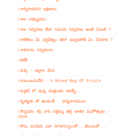
కార్యసాధకుని లక్షణాలు
కాల చతుష్టయం
కాల నిర్వహణ లేదా సమయ నిర్వహణ అంటే ఏమిటే ?
కాలేజీలు మీ సర్టిఫికెట్లు తిరిగి ఇవ్వకపోతే ఏం చేయాలి ?
కాళిదాసు గర్వభంగం
కిటికీ
కుక్క - అద్దాల మేడ
కుటుంబమనేది - A Mixed Bag Of Fruits
కువైట్ లో వున్న మిత్రులకు అరబ్బీ...
కృతజ్ఞత తో ఉండండీ - ధన్యవాదములు
కొప్పవరం కర్రి వారి సత్తెమ్మ తల్లి జాతర మహోత్సవం -
2020
కోపం మనిషిని ఎలా దిగజారుస్తుందో...తెలుసుకో...