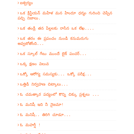
ఐశ్వర్యం
ఒక క్రిస్టియన్ మహిళ మన హిందూ ధర్మం గురించి చెప్పిన
పచ్చి నిజాలు.
ఒక తండ్రి తన పిల్లలకు రాసిన ఒక లేఖ....
ఒక తరం ఈ ప్రపంచం నుండి కనుమరుగు
అవ్వబోతోంది...
ఒక స్కూల్ గేటు ముందే బైక్ పంచర్...
ఒక్క క్షణం విలువ
ఒక్కో ఆరోగ్య సమస్యకు... ఒక్కో పరీక్ష...
ఒత్తిడి నిర్వహణ చిట్కాలు...
ఓ చమత్కార పద్యంలో కొన్ని చిక్కు ప్రశ్నలు ...
ఓ మనిషీ ఇది నీ నైజమా!
ఓ మనిషీ.. తిరిగి చూడూ...
ఓ మహర్షీ !