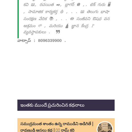
కవి 📖, రచయిత ✒️, బ్లాగర్ 🪩 ,. టెక్ గురు 🖥️
, సామాజిక కార్యకర్త 🩸 , . . 📖 తెలుగు భాషా
సంరక్షణ వేదిక 📚 , . . 🪷 సంజీవని ఔషధ వన
ఆశ్రమం 🌱 , మరియు 🛕 జ్ఞాన కేంద్ర 🚩
వ్యవస్థాపకులు .
వాట్సాప్ : 8096339900 .
ఇంతకు ముందే ప్రచురించిన కథనాలు
సముద్రమంత శాంతం ఉన్న రాముడిని అడిగితే |
రావణుడి అసలు కథ | ✍🏻 రామ్ కర్రి