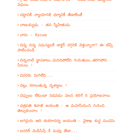
విధులు
చట్టానికీ న్యాయానికి ధర్మానికీ తేడాలేంటీ
చాణుక్యుడు - తన స్నేహితుడు
చారు - Rasam
చిన్న చిన్న సమస్యలకే డాక్టర్ దగ్గరికి వెళ్తున్నారా? ఈ టిప్స్
పాటించండి
చిన్ననాటి జ్ఞాపకాలు…మరిచిపోలేని గురుతులు…తరిగిపోని
సిరులు !
చివరకు మిగిలేది...
చెట్లు కూలుతున్న దృశ్యాలు !
చెప్పులు లేకుండా నడవడం వలన కలిగే 8 ప్రయోజనాలు
ఛత్రపతి శివాజీ జయంతి - ఆ మహనీయుని గురించి
తెల్సుకుందాం !
జగద్గురు ఆది శంకరాచర్య జయంతి - వైశాఖ శుద్ధ పంచమి
జనరిక్ మెడిసిన్స్ కి మధ్య తేడా...