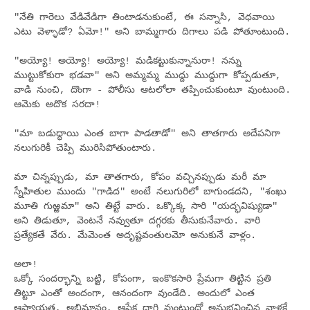
"నేతి గారెలు వేడివేడిగా తింటాడనుకుంటే, ఈ సన్నాసి, వెధవాయి
ఎటు వెళ్ళాడో? ఏమో!" అని బామ్మగారు దిగాలు పడి పోతూంటుంది.
"అయ్యో! అయ్యో! అయ్యో! మడికట్టుకున్నానురా! నన్ను
ముట్టుకోకురా భడవా" అని అమ్మమ్మ ముద్దు ముద్దుగా కోప్పడుతూ,
వాడి నుంచి, దొంగా - పోలీసు ఆటలోలా తప్పించుకుంటూ వుంటుంది.
ఆమెకు అదొక సరదా!
"మా బడుద్ధాయి ఎంత బాగా పాడతాడో" అని తాతగారు అదేపనిగా
నలుగురికీ చెప్పి మురిసిపోతుంటారు.
మా చిన్నప్పుడు, మా తాతగారు, కోపం వచ్చినప్పుడు మరీ మా
స్నేహితుల ముందు "గాడిద" అంటే నలుగురిలో బాగుండదని, "శంఖు
మూతి గుఱ్ఱమా" అని తిట్టే వారు. ఒక్కొక్క సారి "యద్భవిష్యుడా"
అని తిడుతూ, వెంటనే నవ్వుతూ దగ్గరకు తీసుకునేవారు. వారి
ప్రత్యేకతే వేరు. మేమెంత అదృష్టవంతులమో అనుకునే వాళ్లం.
అలా!
ఒక్కో సందర్భాన్ని బట్టి, కోపంగా, ఇంకొకసారి ప్రేమగా తిట్టిన ప్రతి
తిట్టూ ఎంతో అందంగా, ఆనందంగా వుండేది. అందులో ఎంత
ఆప్యాయత, అభిమానం, ఆపేక్ష దాగి వుంటుందో అనుభవించిన వాళ్లకే