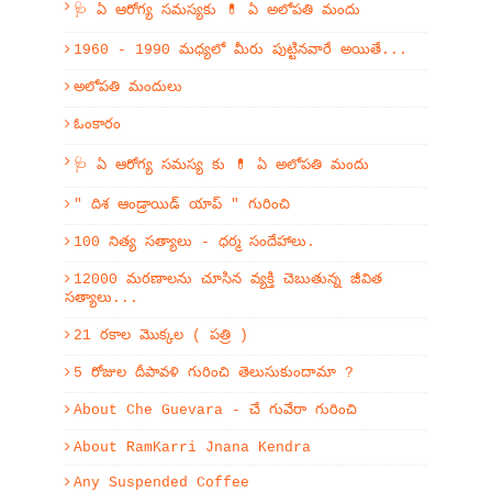
🩺 ఏ ఆరోగ్య సమస్యకు 💊 ఏ అలోపతి మందు
1960 - 1990 మధ్యలో మీరు పుట్టినవారే అయితే...
అలోపతి మందులు
ఓంకారం
🩺 ఏ ఆరోగ్య సమస్య కు 💊 ఏ అలోపతి మందు
" దిశ ఆండ్రాయిడ్ యాప్ " గురించి
100 నిత్య సత్యాలు - ధర్మ సందేహాలు.
12000 మరణాలను చూసిన వ్యక్తి చెబుతున్న జీవిత
సత్యాలు...
21 రకాల మొక్కల ( పత్రి )
5 రోజుల దీపావళి గురించి తెలుసుకుందామా ?
About Che Guevara - చే గువేరా గురించి
About RamKarri Jnana Kendra
Any Suspended Coffee