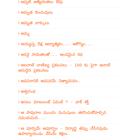
అప్పటి ఆత్మీయతలు లేవు
అమృత బిందువులు
అమృత వాక్కులు
అమ్మ
అయ్యప్ప దీక్ష ఆధ్యాత్మికం... ఆరోగ్యం...
అరవై సామెతలతో... అందమైన కథ
అలనాటి వాణిజ్య ప్రకటనలు - 100 కు పైగా ఆనాటి
అరుదైన ప్రకటనలు
అవసరానికి అవసరమే నిత్యావసరం.
అశ్వగంధ
అసలు మాటలంటే ఏమిటి ? - వాక్ శక్తి
ఆ పావురాల ముందు మనుషులు తలొంచుకోవాల్సిన
సమయమిది...
ఆ పూర్వమే అపూర్వం - విద్యార్థి తప్పు చేసినపుడు
ఉపాధ్యాయుడు వేసేయ్ శిక్షలు.