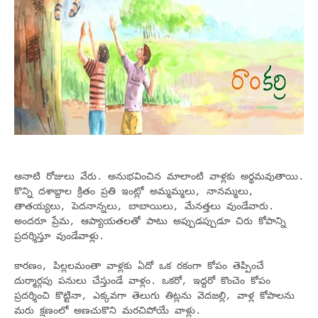
ఆనాటి రోజులు వేరు. అనుభవించిన మాలాంటి వాళ్లకు అర్థమవుతాయి.
కొన్ని దశాబ్దాల క్రితం ప్రతి ఇంట్లో అమ్మమ్మలు, నానమ్మలు,
తాతయ్యలు, పెదనాన్నలు, బాబాయిలు, మేనత్తలు వుండేవారు.
అందరూ ప్రేమ, ఆప్యాయతలతో పాటు అప్పుడప్పుడూ చిరు కోపాన్ని
ప్రదర్శిస్తూ వుండేవాళ్లు.
కారణం, పిల్లలమంతా వాళ్లకు ఏదో ఒక రకంగా కోపం తెప్పించే
దుర్మార్గపు పనులు చేస్తుండే వాళ్లం. ఒకరో, ఇద్దరో కొంచెం కోపం
ప్రదర్శించి కొట్టినా, ఎక్కవగా తెలుగు తిట్లను వెదజల్లి, వాళ్ల కోపాలను
మరు క్షణంలో అణచుకొని మరచిపోయే వాళ్లు.