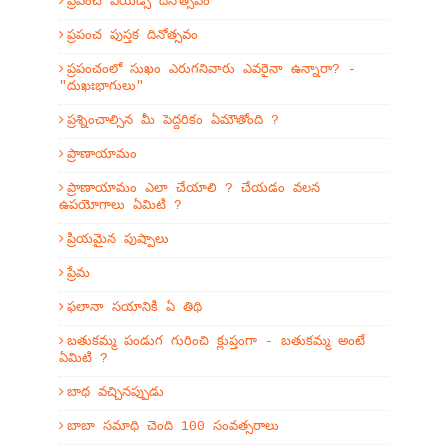
ప్రపంచ ఎయిడ్స్ దినోత్సవం
ప్రపంచ పుస్తక దినోత్సవం
ప్రపంచంలో సుఖం ఎరుగనివారు ఎవరైనా ఉన్నారా? -
"దుఖఃభాగులు"
ప్రశ్నించాల్సిన మీ పెద్దరికం ఏమౌతోంది ?
ప్రాణాయామం
ప్రాణాయామం ఎలా చేయాలి ? చేయడం వలన
ఉపయోగాలు ఏమిటి ?
ప్రియమైన పుష్పాలు
ప్రేమ
ఫలానా సయానికి ఏ తిథి
బతుకమ్మ పండుగ గురించి క్లుప్తంగా - బతుకమ్మ అంటే
ఏమిటి ?
బాధ వచ్చినప్పుడు
బాబా సమాధి చెంది 100 సంవత్సరాలు