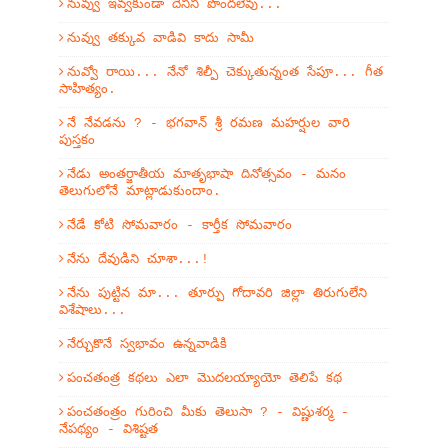
నువ్వు ఇవ్వకుండా దేనినీ పొందలేవు...
నువ్వు తక్కువ వాడివి కాదు సామీ
నువ్వో రాయి... నేనో శిల్పీ చెక్కుతున్నంత సేపూ... గీత
సాహిత్యం.
నే నేవడను ? - భగవాన్ శ్రీ రమణ మహర్షుల వారి
పుస్తకం
నేడు అంతర్జాతీయ మాతృభాషా దినోత్సవం - మనం
తెలుగులోనే మాట్లాడుకుందాం.
నేడే కోటి సోమవారం - కార్తీక సోమవారం
నేను దేవుడిని చూశా...!
నేను పుట్టిన మా... తూర్పు గోదావరి జిల్లా తిరుగులేని
విశేషాలు...
నేర్చుకొనే స్వభావం ఉన్నవాడికి
పంచతంత్ర కథలు ఎలా మొదలయ్యాయో తెలిపే కథ
పంచతంత్రం గురించి మీకు తెలుసా ? - విష్ణుశర్మ -
నేపథ్యం - విశిష్టత