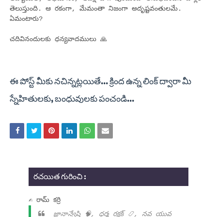
తెలుస్తుంది. ఆ రకంగా, మేమంతా నిజంగా అదృష్టవంతులమే.
ఏమంటారు?
చదివినందులకు ధన్యవాదములు 🙏
ఈ పోస్ట్ మీకు నచిన్నట్లయితే... క్రింద ఉన్న లింక్ ద్వారా మీ
స్నేహితులకు, బంధువులకు పంచండి...
రచయిత గురించి :
✍ రామ్ కర్రి
జ్ఞానాన్వేషి 🧠, ధర్మ రక్షక్ 📿, నవ యువ