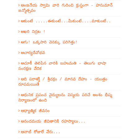
ఆంజనేయ స్వామి వారి గురించి క్లుప్తంగా - హనుమాన్
జన్మోత్సవం
ఆకుంటే .....ఈకుంటే...మీకుంటే....మాకుంటే..
ఆఖరి నిద్రట !
ఆగు! ఒక్కసారి వెనక్కు పరిగెత్తు!
ఆచార్యదేవోభవ
ఆచూకీ తెలిపిన వారికి బహుమతి - తెలుగు భాషా
సంరక్షణ వేదిక
ఆది పరాశక్తి / శ్రీచక్రం / మానవ దేహం - యంత్రం
రూపమయితే
ఆధునిక ప్రపంచ వైద్యులను విస్మయ పరిచే అంశం భీష్మ
నిర్యాణంలో ఉంది
ఆధ్యాత్మిక జీవనం
ఆనందమయ జీవితానికి రహస్యాలు...
ఆనాటి రోజులే వేరు...