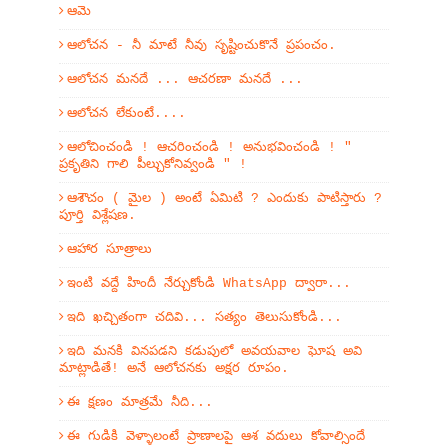
ఆమె
ఆలోచన - నీ మాటే నీవు సృష్టించుకొనే ప్రపంచం.
ఆలోచన మనదే ... ఆచరణా మనదే ...
ఆలోచన లేకుంటే....
ఆలోచించండి ! ఆచరించండి ! అనుభవించండి ! "
ప్రకృతిని గాలి పీల్చుకోనివ్వండి " !
ఆశౌచం ( మైల ) అంటే ఏమిటి ? ఎందుకు పాటిస్తారు ?
పూర్తి విశ్లేషణ.
ఆహార సూత్రాలు
ఇంటి వద్దే హిందీ నేర్చుకోండి WhatsApp ద్వారా...
ఇది ఖచ్చితంగా చదివి... సత్యం తెలుసుకోండి...
ఇది మనకి వినపడని కడుపులో అవయవాల ఘోష అవి
మాట్లాడితే! అనే ఆలోచనకు అక్షర రూపం.
ఈ క్షణం మాత్రమే నీది...
ఈ గుడికి వెళ్ళాలంటే ప్రాణాలపై ఆశ వదులు కోవాల్సిందే