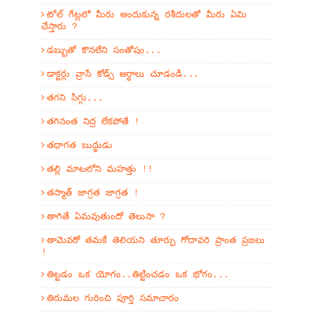
టోల్ గేట్లలో మీరు అందుకున్న రశీదులతో మీరు ఏమి
చేస్తారు ?
డబ్బుతో కొనలేని సంతోషం...
డాక్టర్లు వ్రాసే కోడ్స్ అర్ధాలు చూడండి...
తగని సిగ్గు...
తగినంత నిద్ర లేకపోతే !
తథాగత బుద్థుడు
తల్లి మాటలోని మహత్తు !!
తస్మాత్ జాగ్రత జాగ్రత !
తాగితే ఏమవుతుందో తెలుసా ?
తామెవరో తమకే తెలియని తూర్పు గోదావరి ప్రాంత ప్రజలు
!
తిట్టడం ఒక యోగం..తిట్టించడం ఒక భోగం...
తిరుమల గురించి పూర్తి సమాచారం