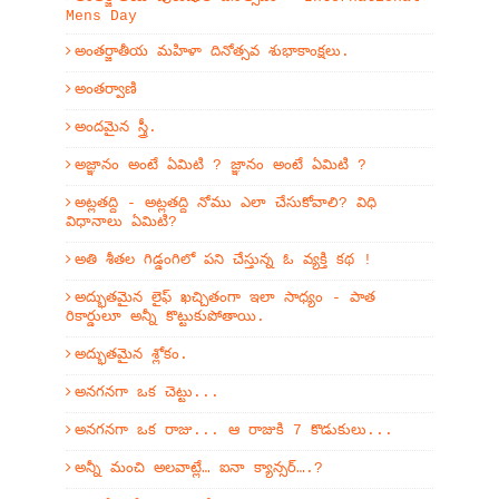
Mens Day
అంతర్జాతీయ మహిళా దినోత్సవ శుభాకాంక్షలు.
అంతర్వాణి
అందమైన స్త్రీ.
అజ్ఞానం అంటే ఏమిటి ? జ్ఞానం అంటే ఏమిటి ?
అట్లతద్ది - అట్లతద్ది నోము ఎలా చేసుకోవాలి? విధి
విధానాలు ఏమిటి?
అతి శీతల గిడ్డంగిలో పని చేస్తున్న ఓ వ్యక్తి కథ !
అద్భుతమైన లైఫ్ ఖచ్చితంగా ఇలా సాధ్యం - పాత
రికార్డులూ అన్నీ కొట్టుకుపోతాయి.
అద్భుతమైన శ్లోకం.
అనగనగా ఒక చెట్టు...
అనగనగా ఒక రాజు... ఆ రాజుకి 7 కొడుకులు...
అన్నీ మంచి అలవాట్లే… ఐనా క్యాన్సర్….?