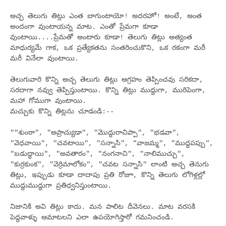
అచ్చ తెలుగు తిట్లు ఎంత బాగుంటాయో! అదరహో! అంటే, అంత
అందంగా వుంటాయన్న మాట. ఎంతో ప్రేమగా కూడా
వుంటాయి....ప్రేమతో అంటారు కూడా! తెలుగు తిట్లు అత్యంత
మాధుర్యమే గాక, ఒక ప్రత్యేకతను సంతరించుకొని, ఒక రకంగా మరీ
మరీ వినేలా వుంటాయి.
తెలుగువారి కొన్ని అచ్చ తెలుగు తిట్లు ఆగ్రహం తెప్పించవు సరికదా,
సరదాగా నవ్వు తెప్పిస్తుంటాయి. కొన్ని తిట్లు ముద్దుగా, మురిపెంగా,
మహా గోముగా వుంటాయి.
మచ్చుకు కొన్ని తిట్లను చూడండి:--
""శుంఠా", "అప్రాచ్యుడా", "మొద్దురాచిప్పా", "భడవా",
"వెధవాయి", "చవటాయి", "సన్నాసి", "వాజమ్మ", "ముద్దపప్పు",
"బడుద్ధాయి", "అవతారం", "నంగనాచి", "నాలిముచ్చు",
"కుర్రకుంక", "వెర్రిమాలోకం", "చవట సన్నాసి" లాంటి అచ్చ తెనుగు
తిట్లు, ఇప్పుడు కూడా దాదాపు ప్రతి రోజూ, కొన్ని తెలుగు లోగిళ్లల్లో
ముద్దుముద్దుగా ప్రతిధ్వనిస్తుంటాయి.
నిజానికి అవి తిట్లు కాదు. మన పాలిట దీవెనలు. మాట వరసకి
పెద్దవాళ్ళు ఆమాటలని ఎలా ఉపయోగిస్తారో గమనించండి.