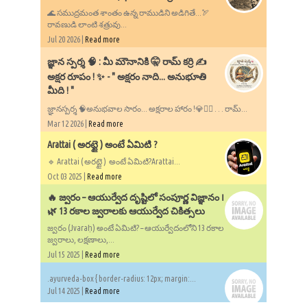
🌊 సముద్రమంత శాంతం ఉన్న రాముడిని అడిగితే...🏹
రావణుడి లాంటి శత్రువు...
Jul 20 2026 |
Read more
​జ్ఞాన స్పర్శ 🧠 : మీ మౌనానికి 🤫 రామ్ కర్రి ✍️
అక్షర రూపం ! ✨ - ​" అక్షరం నాది... అనుభూతి
మీది ! "
జ్ఞానస్పర్శ 🧠అనుభవాల సారం... అక్షరాల హారం !💎✍🏻 . . . రామ్...
Mar 12 2026 |
Read more
Arattai ( అరట్టై ) అంటే ఏమిటి ?
🔹 Arattai ( అరట్టై ) అంటే ఏమిటి?Arattai...
Oct 03 2025 |
Read more
🔥 జ్వరం – ఆయుర్వేద దృష్టిలో సంపూర్ణ విజ్ఞానం ౹
🌿 13 రకాల జ్వరాలకు ఆయుర్వేద చికిత్సలు
జ్వరం (Jvaraḥ) అంటే ఏమిటి? – ఆయుర్వేదంలోని 13 రకాల
జ్వరాలు, లక్షణాలు,...
Jul 15 2025 |
Read more
.ayurveda-box { border-radius: 12px; margin:...
Jul 14 2025 |
Read more