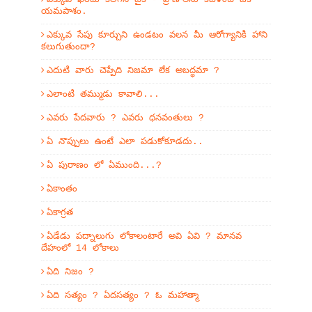
యమపాశం.
ఎక్కువ సేపు కూర్చుని ఉండటం వలన మీ ఆరోగ్యానికి హాని
కలుగుతుందా?
ఎదుటి వారు చెప్పేది నిజమా లేక అబద్ధమా ?
ఎలాంటి తమ్ముడు కావాలి...
ఎవరు పేదవారు ? ఎవరు ధనవంతులు ?
ఏ నొప్పులు ఉంటే ఎలా పడుకోకూడదు..
ఏ పురాణం లో ఏముంది...?
ఏకాంతం
ఏకాగ్రత
ఏడేడు పద్నాలుగు లోకాలంటారే అవి ఏవి ? మానవ
దేహంలో 14 లోకాలు
ఏది నిజం ?
ఏది సత్యం ? ఏదసత్యం ? ఓ మహాత్మా