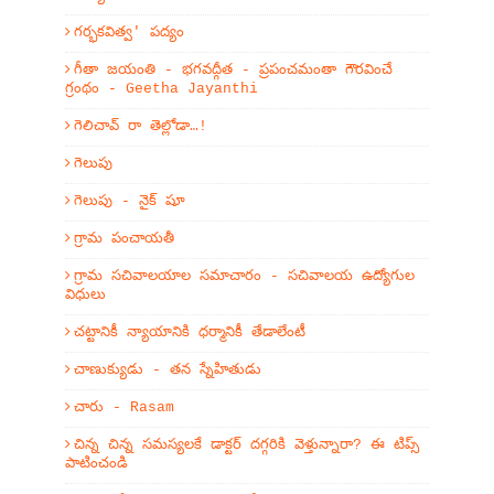
గర్భకవిత్వ' పద్యం
గీతా జయంతి - భగవద్గీత - ప్రపంచమంతా గౌరవించే
గ్రంథం - Geetha Jayanthi
గెలిచావ్ రా తెల్లోడా…!
గెలుపు
గెలుపు - నైక్ షూ
గ్రామ పంచాయతీ
గ్రామ సచివాలయాల సమాచారం - సచివాలయ ఉద్యోగుల
విధులు
చట్టానికీ న్యాయానికి ధర్మానికీ తేడాలేంటీ
చాణుక్యుడు - తన స్నేహితుడు
చారు - Rasam
చిన్న చిన్న సమస్యలకే డాక్టర్ దగ్గరికి వెళ్తున్నారా? ఈ టిప్స్
పాటించండి