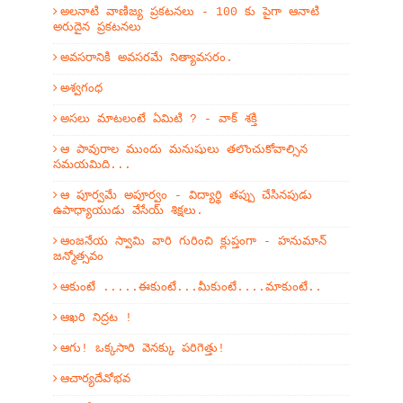
అలనాటి వాణిజ్య ప్రకటనలు - 100 కు పైగా ఆనాటి
అరుదైన ప్రకటనలు
అవసరానికి అవసరమే నిత్యావసరం.
అశ్వగంధ
అసలు మాటలంటే ఏమిటి ? - వాక్ శక్తి
ఆ పావురాల ముందు మనుషులు తలొంచుకోవాల్సిన
సమయమిది...
ఆ పూర్వమే అపూర్వం - విద్యార్థి తప్పు చేసినపుడు
ఉపాధ్యాయుడు వేసేయ్ శిక్షలు.
ఆంజనేయ స్వామి వారి గురించి క్లుప్తంగా - హనుమాన్
జన్మోత్సవం
ఆకుంటే .....ఈకుంటే...మీకుంటే....మాకుంటే..
ఆఖరి నిద్రట !
ఆగు! ఒక్కసారి వెనక్కు పరిగెత్తు!
ఆచార్యదేవోభవ