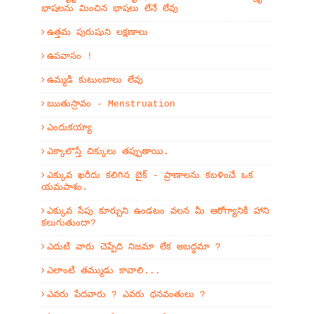
భాషలను మించిన భాషలు లేనే లేవు
ఉత్తమ పురుషుని లక్షణాలు
ఉపవాసం !
ఉమ్మడి కుటుంబాలు లేవు
ఋతుస్రావం - Menstruation
ఎందుకయ్యా
ఎక్కాలొస్తే చిక్కులు తప్పుతాయి.
ఎక్కువ ఖరీదు కలిగిన బైక్ - ప్రాణాలను కబళించే ఒక
యమపాశం.
ఎక్కువ సేపు కూర్చుని ఉండటం వలన మీ ఆరోగ్యానికి హాని
కలుగుతుందా?
ఎదుటి వారు చెప్పేది నిజమా లేక అబద్ధమా ?
ఎలాంటి తమ్ముడు కావాలి...
ఎవరు పేదవారు ? ఎవరు ధనవంతులు ?