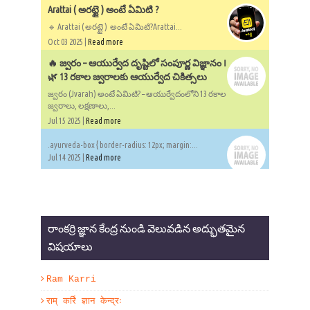
Arattai ( అరట్టై ) అంటే ఏమిటి ?
🔹 Arattai ( అరట్టై ) అంటే ఏమిటి?Arattai...
Oct 03 2025 |
Read more
🔥 జ్వరం – ఆయుర్వేద దృష్టిలో సంపూర్ణ విజ్ఞానం ౹
🌿 13 రకాల జ్వరాలకు ఆయుర్వేద చికిత్సలు
జ్వరం (Jvaraḥ) అంటే ఏమిటి? – ఆయుర్వేదంలోని 13 రకాల
జ్వరాలు, లక్షణాలు,...
Jul 15 2025 |
Read more
.ayurveda-box { border-radius: 12px; margin:...
Jul 14 2025 |
Read more
రాంకర్రి జ్ఞాన కేంద్ర నుండి వెలువడిన అద్భుతమైన
విషయాలు
Ram Karri
राम् कर्रि ज्ञान केन्द्रः