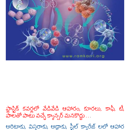
ప్లాస్టిక్ కవర్లలో వేడివేడి ఆహారం, కూరలు, కాఫీ, టీ,
పాలతో పాటు వచ్చే క్యాన్సర్ మనకొద్దు . .
.
అరిటాకు, విస్తరాకు, అడ్డాకు, స్టీల్ క్యారేజ్ లలో ఆహార