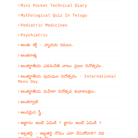
Mini Pocket Technical Diary
Mythological Quiz In Telugu
Pediatric Medicines
Psychiatric
అంతః శక్తి - హృదయ కమలం.
అంతరాత్మ
అంతర్జాతీయ ఎడమచేతి వాటం ప్రజల దినోత్సవం.
అంతర్జాతీయ పురుషుల దినోత్సవం - International
Mens Day
అంతర్జాతీయ మహిళా దినోత్సవ శుభాకాంక్షలు.
అంతర్వాణి
అందమైన స్త్రీ.
అజ్ఞానం అంటే ఏమిటి ? జ్ఞానం అంటే ఏమిటి ?
అట్లతద్ది - అట్లతద్ది నోము ఎలా చేసుకోవాలి? విధి