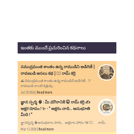
ఇంతకు ముందే ప్రచురించిన కథనాలు
సముద్రమంత శాంతం ఉన్న రాముడిని అడిగితే |
రావణుడి అసలు కథ | ✍🏻 రామ్ కర్రి
🌊 సముద్రమంత శాంతం ఉన్న రాముడిని అడిగితే...🏹
రావణుడి లాంటి శత్రువు...
Jul 20 2026 |
Read more
​జ్ఞాన స్పర్శ 🧠 : మీ మౌనానికి 🤫 రామ్ కర్రి ✍️
అక్షర రూపం ! ✨ - ​" అక్షరం నాది... అనుభూతి
మీది ! "
జ్ఞానస్పర్శ 🧠అనుభవాల సారం... అక్షరాల హారం !💎✍🏻 . . . రామ్...
Mar 12 2026 |
Read more