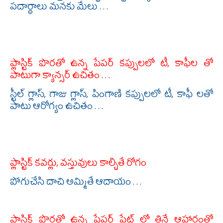
పదార్థాలు మనకు మేలు . . .
ప్లాస్టిక్ పొరతో ఉన్న పేపర్ కప్పులలో టీ, కాఫీల తో
పాటుగా క్యాన్సర్ ఉచితం . . .
స్టీల్ గ్లాస్, గాజు గ్లాస్, పింగాణి కప్పులలో టీ, కాఫీ లతో
పాటు ఆరోగ్యం ఉచితం . . .
ప్లాస్టిక్ కవర్లు, వస్తువులు కాల్చితే రోగం
పోగుచేసి దాచి అమ్మితే ఆదాయం . . .
ప్లాస్టిక్ పొరతో ఉన్న పేపర్ ప్లేట్ లో తినే ఆహారంతో