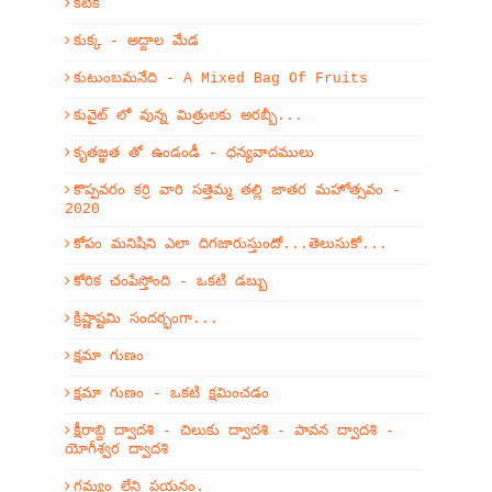
కిటికీ
కుక్క - అద్దాల మేడ
కుటుంబమనేది - A Mixed Bag Of Fruits
కువైట్ లో వున్న మిత్రులకు అరబ్బీ...
కృతజ్ఞత తో ఉండండీ - ధన్యవాదములు
కొప్పవరం కర్రి వారి సత్తెమ్మ తల్లి జాతర మహోత్సవం -
2020
కోపం మనిషిని ఎలా దిగజారుస్తుందో...తెలుసుకో...
కోరిక చంపేస్తోంది - ఒకటి డబ్బు
క్రిష్ణాష్టమి సందర్భంగా...
క్షమా గుణం
క్షమా గుణం - ఒకటి క్షమించడం
క్షీరాబ్ది ద్వాదశి - చిలుకు ద్వాదశి - పావన ద్వాదశి -
యోగీశ్వర ద్వాదశి
గమ్యం లేని పయనం.