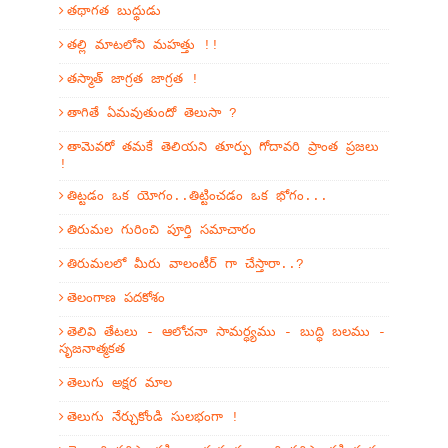
తథాగత బుద్థుడు
తల్లి మాటలోని మహత్తు !!
తస్మాత్ జాగ్రత జాగ్రత !
తాగితే ఏమవుతుందో తెలుసా ?
తామెవరో తమకే తెలియని తూర్పు గోదావరి ప్రాంత ప్రజలు
!
తిట్టడం ఒక యోగం..తిట్టించడం ఒక భోగం...
తిరుమల గురించి పూర్తి సమాచారం
తిరుమలలో మీరు వాలంటీర్ గా చేస్తారా..?
తెలంగాణ పదకోశం
తెలివి తేటలు - ఆలోచనా సామర్ధ్యము - బుద్ధి బలము -
సృజనాత్మకత
తెలుగు అక్షర మాల
తెలుగు నేర్చుకోండి సులభంగా !