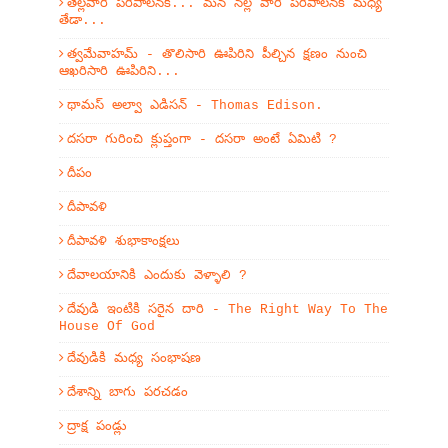
తెల్లవారి పరిపాలనకి... మన నల్ల వారి పరిపాలనకి మధ్య
తేడా...
త్వమేవాహమ్‌ - తొలిసారి ఊపిరిని పీల్చిన క్షణం నుంచి
ఆఖరిసారి ఊపిరిని...
థామస్ అల్వా ఎడిసన్ - Thomas Edison.
దసరా గురించి క్లుప్తంగా - దసరా అంటే ఏమిటి ?
దీపం
దీపావళి
దీపావళి శుభాకాంక్షలు
దేవాలయానికి ఎందుకు వెళ్ళాలి ?
దేవుడి ఇంటికి సరైన దారి - The Right Way To The
House Of God
దేవుడికి మధ్య సంభాషణ
దేశాన్ని బాగు పరచడం
ద్రాక్ష పండ్లు