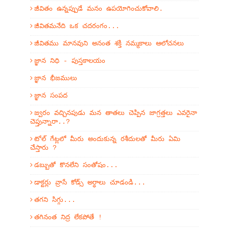
జీవితం ఉన్నప్పుడే మనం ఉపయోగించుకోవాలి.
జీవితమనేది ఒక చదరంగం...
జీవితము మానవుని అనంత శక్తి నమ్మకాలు ఆలోచనలు
జ్ఞాన నిధి - పుస్తకాలయం
జ్ఞాన భీజములు
జ్ఞాన సంపద
జ్వరం వచ్చినపుడు మన తాతలు చెప్పిన జాగ్రత్తలు ఎవరైనా
చెప్తున్నారా..?
టోల్ గేట్లలో మీరు అందుకున్న రశీదులతో మీరు ఏమి
చేస్తారు ?
డబ్బుతో కొనలేని సంతోషం...
డాక్టర్లు వ్రాసే కోడ్స్ అర్ధాలు చూడండి...
తగని సిగ్గు...
తగినంత నిద్ర లేకపోతే !