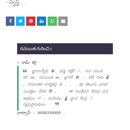
- స్వస్తీ . . .
రచయిత గురించి :
✍ రామ్ కర్రి
జ్ఞానాన్వేషి 🧠, ధర్మ రక్షక్ 📿, నవ యువ
కవి 📖, రచయిత ✒️, బ్లాగర్ 🪩 ,. టెక్ గురు 🖥️
, సామాజిక కార్యకర్త 🩸 , . . 📖 తెలుగు భాషా
సంరక్షణ వేదిక 📚 , . . 🪷 సంజీవని ఔషధ వన
ఆశ్రమం 🌱 , మరియు 🛕 జ్ఞాన కేంద్ర 🚩
వ్యవస్థాపకులు .
వాట్సాప్ : 8096339900 .