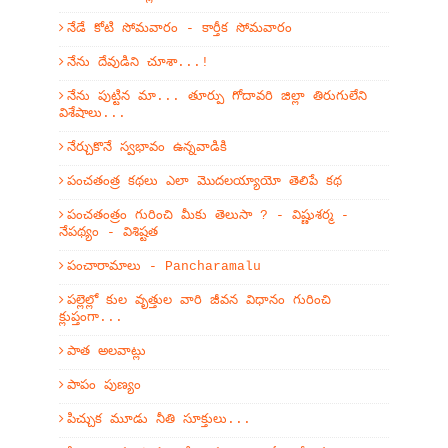
నేడే కోటి సోమవారం - కార్తీక సోమవారం
నేను దేవుడిని చూశా...!
నేను పుట్టిన మా... తూర్పు గోదావరి జిల్లా తిరుగులేని
విశేషాలు...
నేర్చుకొనే స్వభావం ఉన్నవాడికి
పంచతంత్ర కథలు ఎలా మొదలయ్యాయో తెలిపే కథ
పంచతంత్రం గురించి మీకు తెలుసా ? - విష్ణుశర్మ -
నేపథ్యం - విశిష్టత
పంచారామాలు - Pancharamalu
పల్లెల్లో కుల వృత్తుల వారి జీవన విధానం గురించి
క్లుప్తంగా...
పాత అలవాట్లు
పాపం పుణ్యం
పిచ్చుక మూడు నీతి సూక్తులు...