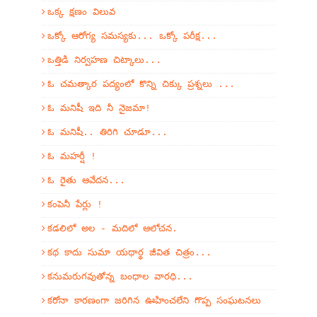
ఒక్క క్షణం విలువ
ఒక్కో ఆరోగ్య సమస్యకు... ఒక్కో పరీక్ష...
ఒత్తిడి నిర్వహణ చిట్కాలు...
ఓ చమత్కార పద్యంలో కొన్ని చిక్కు ప్రశ్నలు ...
ఓ మనిషీ ఇది నీ నైజమా!
ఓ మనిషీ.. తిరిగి చూడూ...
ఓ మహర్షీ !
ఓ రైతు ఆవేదన...
కంపెనీ పేర్లు !
కడలిలో అల - మదిలో ఆలోచన.
కథ కాదు సుమా యథార్థ జీవిత చిత్రం...
కనుమరుగవుతోన్న బంధాల వారధి...
కరోనా కారణంగా జరిగిన ఊహించలేని గొప్ప సంఘటనలు