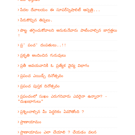
పేదల దేవాలయం ఈ సూపర్‌స్పెషాలిటీ ఆస్పత్రి...
పేరుకొచ్చిన తిప్పలు.
పొట్ట తగ్గించుకోవాలని అనుకునేవారు పాటించాల్సిన జాగ్రత్తలు
!
ప్ర' పంచ' దంపతులు..!!
ప్రకృతి అందించిన గురువులు
ప్రతీ అవయవానికి ఓ ప్రత్యేక వైద్య విభాగం
ప్రపంచ ఎయిడ్స్ దినోత్సవం
ప్రపంచ పుస్తక దినోత్సవం
ప్రపంచంలో సుఖం ఎరుగనివారు ఎవరైనా ఉన్నారా? -
"దుఖఃభాగులు"
ప్రశ్నించాల్సిన మీ పెద్దరికం ఏమౌతోంది ?
ప్రాణాయామం
ప్రాణాయామం ఎలా చేయాలి ? చేయడం వలన