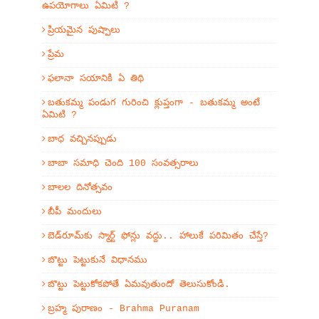
ఉపయోగాలు ఏమిటి ?
ప్రియమైన పుష్పాలు
ప్రేమ
ఫలానా సయానికి ఏ తిథి
బతుకమ్మ పండుగ గురించి క్లుప్తంగా - బతుకమ్మ అంటే
ఏమిటి ?
బాధ వచ్చినప్పుడు
బాబా సమాధి చెంది 100 సంవత్సరాలు
బాలల దినోత్సవం
బీపీ మందులు
బెడ్‌రూమ్‌కు స్మార్ట్ ఫోన్లు వద్దు.. హాలుకే పరిమితం చేస్తే?
బొట్టు పెట్టుకునే విధానము
బొట్టు పెట్టుకోకపోతే ఏమవుతుందో తెలుసుకోండి.
బ్రహ్మ పురాణం - Brahma Puranam