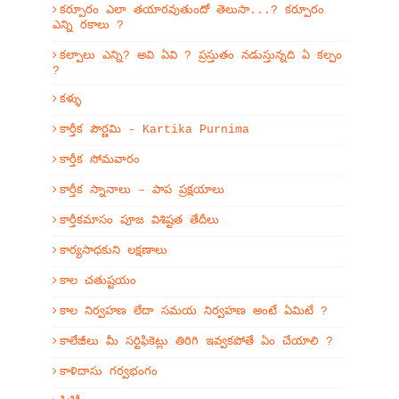
కర్పూరం ఎలా తయారవుతుందో తెలుసా...? కర్పూరం
ఎన్ని రకాలు ?
కల్పాలు ఎన్ని? అవి ఏవి ? ప్రస్తుతం నడుస్తున్నది ఏ కల్పం
?
కళ్ళు
కార్తీక పౌర్ణమి - Kartika Purnima
కార్తీక సోమవారం
కార్తీక స్నానాలు – పాప ప్రక్షయాలు
కార్తీకమాసం పూజ విశిష్టత తేదీలు
కార్యసాధకుని లక్షణాలు
కాల చతుష్టయం
కాల నిర్వహణ లేదా సమయ నిర్వహణ అంటే ఏమిటే ?
కాలేజీలు మీ సర్టిఫికెట్లు తిరిగి ఇవ్వకపోతే ఏం చేయాలి ?
కాళిదాసు గర్వభంగం