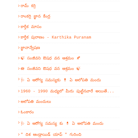
రామ్ కర్రి
రాంకర్రి జ్ఞాన కేంద్ర
కార్తీక మాసం
కార్తీక పురాణం - Karthika Puranam
జ్ఞానాన్వేషణ
🍃 సంజీవని ఔషధ వన ఆశ్రమం 🍂
🪷 సంజీవని ఔషధ వన ఆశ్రమం 🍃
🩺 ఏ ఆరోగ్య సమస్యకు 💊 ఏ అలోపతి మందు
1960 - 1990 మధ్యలో మీరు పుట్టినవారే అయితే...
అలోపతి మందులు
ఓంకారం
🩺 ఏ ఆరోగ్య సమస్య కు 💊 ఏ అలోపతి మందు
" దిశ ఆండ్రాయిడ్ యాప్ " గురించి