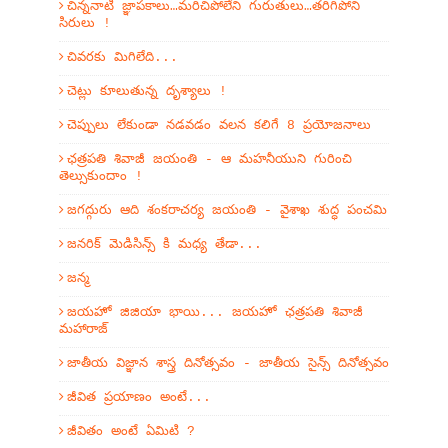
చిన్ననాటి జ్ఞాపకాలు…మరిచిపోలేని గురుతులు…తరిగిపోని
సిరులు !
చివరకు మిగిలేది...
చెట్లు కూలుతున్న దృశ్యాలు !
చెప్పులు లేకుండా నడవడం వలన కలిగే 8 ప్రయోజనాలు
ఛత్రపతి శివాజీ జయంతి - ఆ మహనీయుని గురించి
తెల్సుకుందాం !
జగద్గురు ఆది శంకరాచర్య జయంతి - వైశాఖ శుద్ధ పంచమి
జనరిక్ మెడిసిన్స్ కి మధ్య తేడా...
జన్మ
జయహో జిజియా భాయి... జయహో ఛత్రపతి శివాజీ
మహారాజ్
జాతీయ విజ్ఞాన శాస్త్ర దినోత్సవం - జాతీయ సైన్స్ దినోత్సవం
జీవిత ప్రయాణం అంటే...
జీవితం అంటే ఏమిటి ?