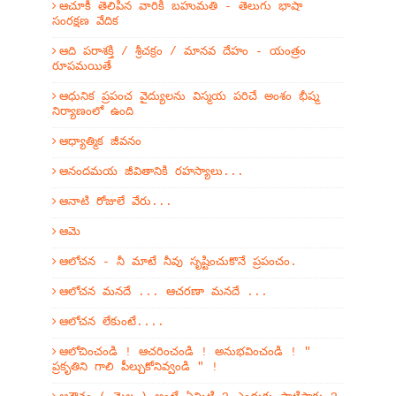
ఆచూకీ తెలిపిన వారికి బహుమతి - తెలుగు భాషా
సంరక్షణ వేదిక
ఆది పరాశక్తి / శ్రీచక్రం / మానవ దేహం - యంత్రం
రూపమయితే
ఆధునిక ప్రపంచ వైద్యులను విస్మయ పరిచే అంశం భీష్మ
నిర్యాణంలో ఉంది
ఆధ్యాత్మిక జీవనం
ఆనందమయ జీవితానికి రహస్యాలు...
ఆనాటి రోజులే వేరు...
ఆమె
ఆలోచన - నీ మాటే నీవు సృష్టించుకొనే ప్రపంచం.
ఆలోచన మనదే ... ఆచరణా మనదే ...
ఆలోచన లేకుంటే....
ఆలోచించండి ! ఆచరించండి ! అనుభవించండి ! "
ప్రకృతిని గాలి పీల్చుకోనివ్వండి " !