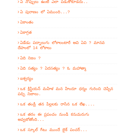
ఏ నొప్పులు ఉంటే ఎలా పడుకోకూడదు..
ఏ పురాణం లో ఏముంది...?
ఏకాంతం
ఏకాగ్రత
ఏడేడు పద్నాలుగు లోకాలంటారే అవి ఏవి ? మానవ
దేహంలో 14 లోకాలు
ఏది నిజం ?
ఏది సత్యం ? ఏదసత్యం ? ఓ మహాత్మా
ఐశ్వర్యం
ఒక క్రిస్టియన్ మహిళ మన హిందూ ధర్మం గురించి చెప్పిన
పచ్చి నిజాలు.
ఒక తండ్రి తన పిల్లలకు రాసిన ఒక లేఖ....
ఒక తరం ఈ ప్రపంచం నుండి కనుమరుగు
అవ్వబోతోంది...
ఒక స్కూల్ గేటు ముందే బైక్ పంచర్...