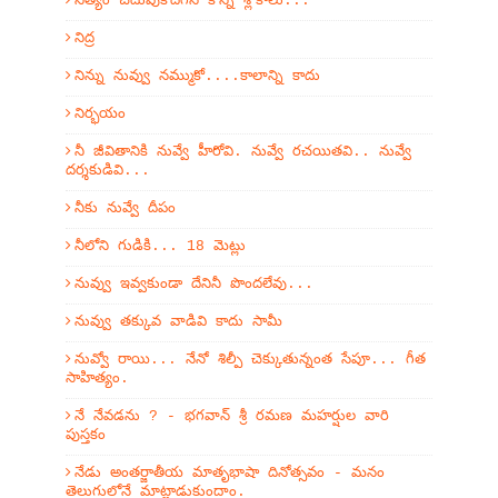
నిత్యం చదువుకోదగిన కొన్ని శ్లోకాలు...
నిద్ర
నిన్ను నువ్వు నమ్ముకో....కాలాన్ని కాదు
నిర్భయం
నీ జీవితానికి నువ్వే హీరోవి. నువ్వే రచయితవి.. నువ్వే
దర్శకుడివి...
నీకు నువ్వే దీపం
నీలోని గుడికి... 18 మెట్లు
నువ్వు ఇవ్వకుండా దేనినీ పొందలేవు...
నువ్వు తక్కువ వాడివి కాదు సామీ
నువ్వో రాయి... నేనో శిల్పీ చెక్కుతున్నంత సేపూ... గీత
సాహిత్యం.
నే నేవడను ? - భగవాన్ శ్రీ రమణ మహర్షుల వారి
పుస్తకం
నేడు అంతర్జాతీయ మాతృభాషా దినోత్సవం - మనం
తెలుగులోనే మాట్లాడుకుందాం.