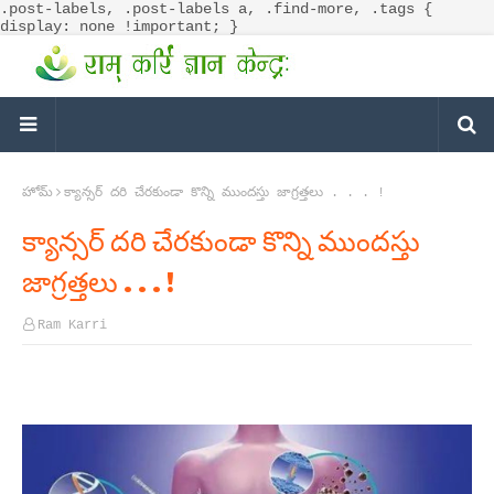
.post-labels, .post-labels a, .find-more, .tags {
display: none !important; }
హోమ్
క్యాన్సర్ దరి చేరకుండా కొన్ని ముందస్తు జాగ్రత్తలు . . . !
క్యాన్సర్ దరి చేరకుండా కొన్ని ముందస్తు
జాగ్రత్తలు . . . !
Ram Karri