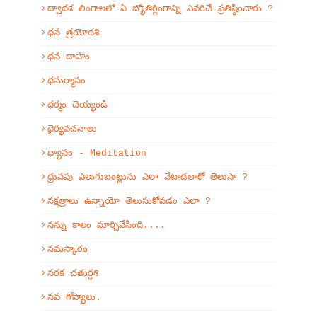
ద్వాదశ లింగాలలో ఏ జ్యోతిర్లింగాన్ని ఎవరిచే ప్రతిష్ఠించారు ?
ధన త్రయోదశి
ధన దాహం
ధనుర్మాసం
ధర్మం చెయ్యండి
ధైర్యవచనాలు
ధ్యానం - Meditation
ధ్రువపు ఎలుగుబంట్లును ఎలా వేటాడతారో తెలుసా ?
నక్షత్రాలు ఉన్నాయో తెలుసుకోవడం ఎలా ?
నన్ను కాలం మార్చివేసింది....
నమస్కారం
నరక చతుర్దశి
నవ గోప్యాలు.