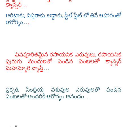
క్యాన్సర్ . . .
అరిటాకు, విస్తరాకు, అడ్డాకు, స్టీల్ ప్లేట్ లో తినే ఆహారంతో
ఆరోగ్యం . .
.
విషపూరితమైన రసాయనిక ఎరువులు, రసాయనిక
పురుగు మందులతో పండిన పంటలతో క్యాన్సర్
మహమ్మారి వ్యాప్తి . . .
ప్రకృతి, సేంద్రియ, పశువుల ఎరువులతో పండిన
పంటలతో అందరికీ ఆరోగ్యం, ఆనందం . . .