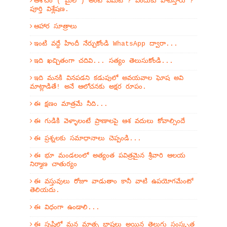
ఆశౌచం ( మైల ) అంటే ఏమిటి ? ఎందుకు పాటిస్తారు ?
పూర్తి విశ్లేషణ.
ఆహార సూత్రాలు
ఇంటి వద్దే హిందీ నేర్చుకోండి WhatsApp ద్వారా...
ఇది ఖచ్చితంగా చదివి... సత్యం తెలుసుకోండి...
ఇది మనకి వినపడని కడుపులో అవయవాల ఘోష అవి
మాట్లాడితే! అనే ఆలోచనకు అక్షర రూపం.
ఈ క్షణం మాత్రమే నీది...
ఈ గుడికి వెళ్ళాలంటే ప్రాణాలపై ఆశ వదులు కోవాల్సిందే
ఈ ప్రశ్నలకు సమాధానాలు చెప్పండి...
ఈ భూ మండలంలో అత్యంత పవిత్రమైన శ్రీవారి ఆలయ
నిర్మాణ చాతుర్యం
ఈ వస్తువులు రోజూ వాడుతాం కానీ వాటి ఉపయోగమేంటో
తెలియదు.
ఈ విధంగా ఉండాలి...
ఈ సృష్టిలో మన మాతృ భాషలు అయిన తెలుగు సంస్కృత