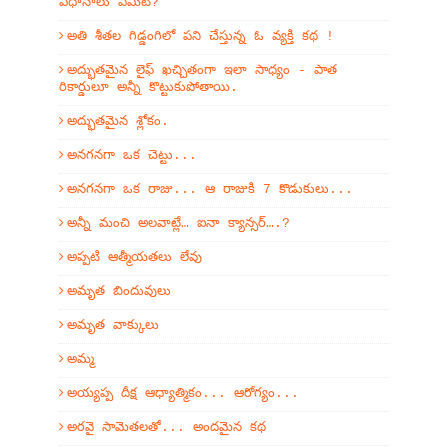
విధానాలు ఏమిటి?
అతి శీతల గిడ్డంగిలో పని చేస్తున్న ఓ వ్యక్తి కథ !
అద్భుతమైన లైఫ్ ఖచ్చితంగా ఇలా సాధ్యం - పాత
రికార్డులూ అన్నీ కొట్టుకుపోతాయి.
అద్భుతమైన శ్లోకం.
అనగనగా ఒక చెట్టు...
అనగనగా ఒక రాజు... ఆ రాజుకి 7 కొడుకులు...
అన్నీ మంచి అలవాట్లే… ఐనా క్యాన్సర్….?
అప్పటి ఆత్మీయతలు లేవు
అమృత బిందువులు
అమృత వాక్కులు
అమ్మ
అయ్యప్ప దీక్ష ఆధ్యాత్మికం... ఆరోగ్యం...
అరవై సామెతలతో... అందమైన కథ