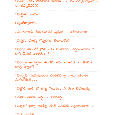
పిల్లలు చెడు పోవటానికి కారణాలు - ఏం నేర్పిస్తున్నాం? -
ఈ తప్పులెవరివి?
పుట్టింటి బంధం
పుత్రోత్సాహము
పురాణాలకు సంబంధించిన ప్రశ్నలు - సమాధానాలు
పుస్తకం యొక్క గొప్పదనం తెలుసుకోండి
పూర్వ కాలంలో క్షౌరము కు ముహూర్తం నిర్ణయించారు ?
దాని వెనుక ఆంతర్యం ?
పూర్వం అగ్గిపెట్టెలు ఉండేవి కావు - అరణి - చేకుమికి
రాళ్ళ ద్వారానే
పూర్వపు మనుషులండి ఎంతలేదన్నా నాలుగుతరాలు
సూసీవోరండే...
పెట్రోల్ బంక్ లో ఉన్న Toilet ని Use చెయ్యొచ్చు
పెళ్లిమంత్రాలకు అర్థం - పరమార్థం
పెళ్ళిలో ఖర్చు ఆడపిల్ల తండ్రి ఎందుకు పెట్టుకుంటాడు ?
పేద భక్తుడికి