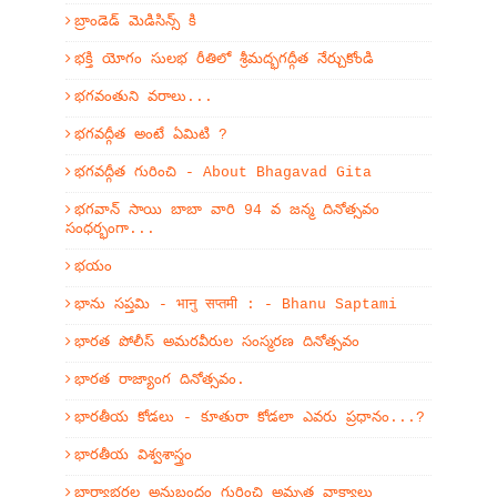
బ్రాండెడ్ మెడిసిన్స్ కి
భక్తి యోగం సులభ రీతిలో శ్రీమద్భగద్గీత నేర్చుకోండి
భగవంతుని వరాలు...
భగవద్గీత అంటే ఏమిటి ?
భగవద్గీత గురించి - About Bhagavad Gita
భగవాన్ సాయి బాబా వారి 94 వ జన్మ దినోత్సవం
సంధర్భంగా...
భయం
భాను సప్తమి - भानु सप्तमी : - Bhanu Saptami
భారత పోలీస్ అమరవీరుల సంస్మరణ దినోత్సవం
భారత రాజ్యాంగ దినోత్సవం.
భారతీయ కోడలు - కూతురా కోడలా ఎవరు ప్రధానం...?
భారతీయ విశ్వశాస్త్రం
భార్యాభర్తల అనుబంధం గురించి అమృత వాక్యాలు