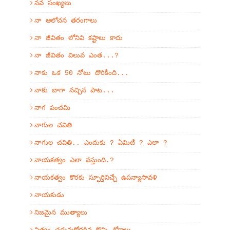
నవ సంఖ్యలు
నా ఆలోచన తరంగాలు
నా జీవితం లోనివి కష్టాలు కాదు
నా జీవితం విలువ ఎంత...?
నాకు ఒక 50 నోటు దొరికింది...
నాకు బాగా నచ్చిన పాట...
నాగ పంచమి
నాగుల చవితి
నాగుల చవితి.. ఎందుకు ? ఏమిటి ? ఎలా ?
నాయకత్వం ఎలా వస్తుంది.?
నాయకత్వం కొరకు స్ఫూర్తినిచ్చే ఉపన్యాసావళి
నాయకుడు
నిజమైన ముత్యాలు