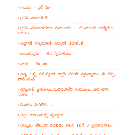
గెలుపు - నైక్ షూ
గ్రామ పంచాయతీ
గ్రామ సచివాలయాల సమాచారం - సచివాలయ ఉద్యోగుల
విధులు
చట్టానికీ న్యాయానికి ధర్మానికీ తేడాలేంటీ
చాణుక్యుడు - తన స్నేహితుడు
చారు - Rasam
చిన్న చిన్న సమస్యలకే డాక్టర్ దగ్గరికి వెళ్తున్నారా? ఈ టిప్స్
పాటించండి
చిన్ననాటి జ్ఞాపకాలు…మరిచిపోలేని గురుతులు…తరిగిపోని
సిరులు !
చివరకు మిగిలేది...
చెట్లు కూలుతున్న దృశ్యాలు !
చెప్పులు లేకుండా నడవడం వలన కలిగే 8 ప్రయోజనాలు