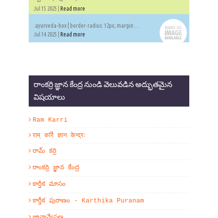
Jul 15 2025 |
Read more
.ayurveda-box { border-radius: 12px; margin:...
Jul 14 2025 |
Read more
రాంకర్రి జ్ఞాన కేంద్ర నుండి వెలువడిన అద్భుతమైన
విషయాలు
Ram Karri
राम् कर्रि ज्ञान केन्द्रः
రామ్ కర్రి
రాంకర్రి జ్ఞాన కేంద్ర
కార్తీక మాసం
కార్తీక పురాణం - Karthika Puranam
జ్ఞానాన్వేషణ