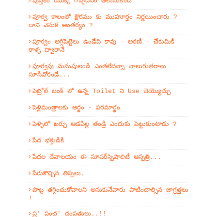
పుస్తకం యొక్క గొప్పదనం తెలుసుకోండి
పూర్వ కాలంలో క్షౌరము కు ముహూర్తం నిర్ణయించారు ?
దాని వెనుక ఆంతర్యం ?
పూర్వం అగ్గిపెట్టెలు ఉండేవి కావు - అరణి - చేకుమికి
రాళ్ళ ద్వారానే
పూర్వపు మనుషులండి ఎంతలేదన్నా నాలుగుతరాలు
సూసీవోరండే...
పెట్రోల్ బంక్ లో ఉన్న Toilet ని Use చెయ్యొచ్చు
పెళ్లిమంత్రాలకు అర్థం - పరమార్థం
పెళ్ళిలో ఖర్చు ఆడపిల్ల తండ్రి ఎందుకు పెట్టుకుంటాడు ?
పేద భక్తుడికి
పేదల దేవాలయం ఈ సూపర్‌స్పెషాలిటీ ఆస్పత్రి...
పేరుకొచ్చిన తిప్పలు.
పొట్ట తగ్గించుకోవాలని అనుకునేవారు పాటించాల్సిన జాగ్రత్తలు
!
ప్ర' పంచ' దంపతులు..!!