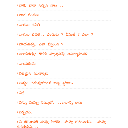
నాకు బాగా నచ్చిన పాట...
నాగ పంచమి
నాగుల చవితి
నాగుల చవితి.. ఎందుకు ? ఏమిటి ? ఎలా ?
నాయకత్వం ఎలా వస్తుంది.?
నాయకత్వం కొరకు స్ఫూర్తినిచ్చే ఉపన్యాసావళి
నాయకుడు
నిజమైన ముత్యాలు
నిత్యం చదువుకోదగిన కొన్ని శ్లోకాలు...
నిద్ర
నిన్ను నువ్వు నమ్ముకో....కాలాన్ని కాదు
నిర్భయం
నీ జీవితానికి నువ్వే హీరోవి. నువ్వే రచయితవి.. నువ్వే
దర్శకుడివి...