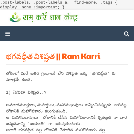
.post-labels, .post-labels a, .find-more, .tags {
display: none !important; }
భగవద్గీత విశిష్టత || Ram Karri
లోకంలో మరే ఇతర గ్రంధాలకి లేని విశిష్టత ఒక్క 'భగవద్గీత' కు
మాత్రమే ఉంది.
1) ఏమిటా విశిష్టత..?
అవతారమూర్తులు,మహర్షులు,మహానుభావులు జన్మించినప్పుడు వారివల్ల
లోకానికి మహోపకారం కలుగుతుంది.
ఆ మహానుభావులు లోకానికి చేసిన మహోపకారానికి కృతజ్ఞత గా వారి
జన్మదినాన్ని 'జయంతి' గా జరుపుకుంటారు.
అలాగే భగవద్గీత వల్ల లోకానికి చేకూరిన మహోపకారం వల్ల