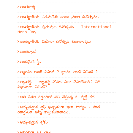
అంతరాత్మ
అంతర్జాతీయ ఎడమచేతి వాటం ప్రజల దినోత్సవం.
అంతర్జాతీయ పురుషుల దినోత్సవం - International
Mens Day
అంతర్జాతీయ మహిళా దినోత్సవ శుభాకాంక్షలు.
అంతర్వాణి
అందమైన స్త్రీ.
అజ్ఞానం అంటే ఏమిటి ? జ్ఞానం అంటే ఏమిటి ?
అట్లతద్ది - అట్లతద్ది నోము ఎలా చేసుకోవాలి? విధి
విధానాలు ఏమిటి?
అతి శీతల గిడ్డంగిలో పని చేస్తున్న ఓ వ్యక్తి కథ !
అద్భుతమైన లైఫ్ ఖచ్చితంగా ఇలా సాధ్యం - పాత
రికార్డులూ అన్నీ కొట్టుకుపోతాయి.
అద్భుతమైన శ్లోకం.
అనగనగా ఒక చెట్టు...