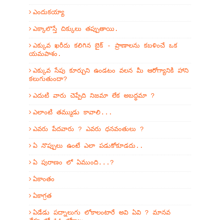
ఎందుకయ్యా
ఎక్కాలొస్తే చిక్కులు తప్పుతాయి.
ఎక్కువ ఖరీదు కలిగిన బైక్ - ప్రాణాలను కబళించే ఒక
యమపాశం.
ఎక్కువ సేపు కూర్చుని ఉండటం వలన మీ ఆరోగ్యానికి హాని
కలుగుతుందా?
ఎదుటి వారు చెప్పేది నిజమా లేక అబద్ధమా ?
ఎలాంటి తమ్ముడు కావాలి...
ఎవరు పేదవారు ? ఎవరు ధనవంతులు ?
ఏ నొప్పులు ఉంటే ఎలా పడుకోకూడదు..
ఏ పురాణం లో ఏముంది...?
ఏకాంతం
ఏకాగ్రత
ఏడేడు పద్నాలుగు లోకాలంటారే అవి ఏవి ? మానవ