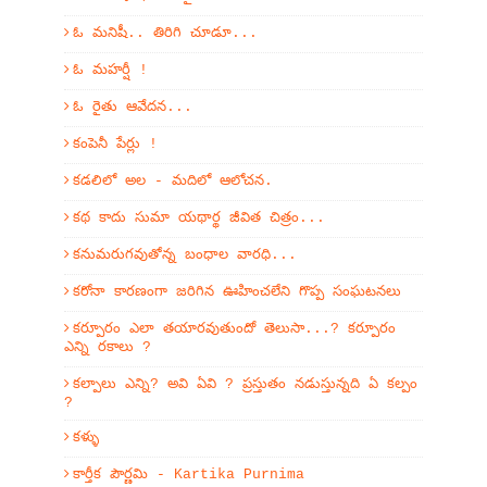
ఓ మనిషీ.. తిరిగి చూడూ...
ఓ మహర్షీ !
ఓ రైతు ఆవేదన...
కంపెనీ పేర్లు !
కడలిలో అల - మదిలో ఆలోచన.
కథ కాదు సుమా యథార్థ జీవిత చిత్రం...
కనుమరుగవుతోన్న బంధాల వారధి...
కరోనా కారణంగా జరిగిన ఊహించలేని గొప్ప సంఘటనలు
కర్పూరం ఎలా తయారవుతుందో తెలుసా...? కర్పూరం
ఎన్ని రకాలు ?
కల్పాలు ఎన్ని? అవి ఏవి ? ప్రస్తుతం నడుస్తున్నది ఏ కల్పం
?
కళ్ళు
కార్తీక పౌర్ణమి - Kartika Purnima