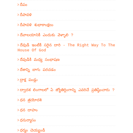
దీపం
దీపావళి
దీపావళి శుభాకాంక్షలు
దేవాలయానికి ఎందుకు వెళ్ళాలి ?
దేవుడి ఇంటికి సరైన దారి - The Right Way To The
House Of God
దేవుడికి మధ్య సంభాషణ
దేశాన్ని బాగు పరచడం
ద్రాక్ష పండ్లు
ద్వాదశ లింగాలలో ఏ జ్యోతిర్లింగాన్ని ఎవరిచే ప్రతిష్ఠించారు ?
ధన త్రయోదశి
ధన దాహం
ధనుర్మాసం
ధర్మం చెయ్యండి