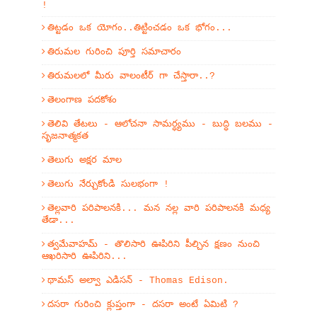
!
తిట్టడం ఒక యోగం..తిట్టించడం ఒక భోగం...
తిరుమల గురించి పూర్తి సమాచారం
తిరుమలలో మీరు వాలంటీర్ గా చేస్తారా..?
తెలంగాణ పదకోశం
తెలివి తేటలు - ఆలోచనా సామర్ధ్యము - బుద్ధి బలము -
సృజనాత్మకత
తెలుగు అక్షర మాల
తెలుగు నేర్చుకోండి సులభంగా !
తెల్లవారి పరిపాలనకి... మన నల్ల వారి పరిపాలనకి మధ్య
తేడా...
త్వమేవాహమ్‌ - తొలిసారి ఊపిరిని పీల్చిన క్షణం నుంచి
ఆఖరిసారి ఊపిరిని...
థామస్ అల్వా ఎడిసన్ - Thomas Edison.
దసరా గురించి క్లుప్తంగా - దసరా అంటే ఏమిటి ?