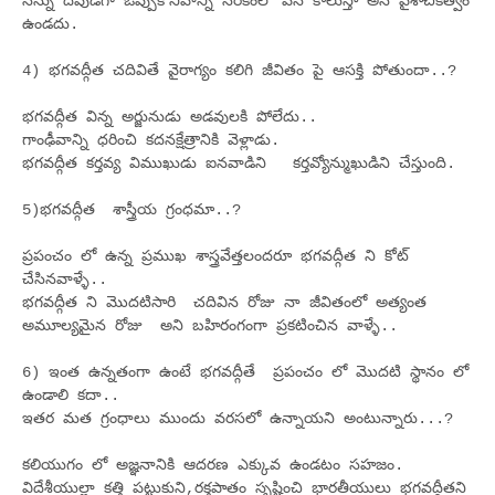
నన్ను దేవుడిగా ఒప్పుకోనివాన్ని నరకంలో వేసి కాలుస్తా అనే పైశాచికత్వం
ఉండదు.
4) భగవద్గీత చదివితే వైరాగ్యం కలిగి జీవితం పై ఆసక్తి పోతుందా..?
భగవద్గీత విన్న అర్జునుడు అడవులకి పోలేదు..
గాంఢీవాన్ని ధరించి కదనక్షేత్రానికి వెళ్లాడు.
భగవద్గీత కర్తవ్య విముఖుడు ఐనవాడిని కర్తవ్యోన్ముఖుడిని చేస్తుంది.
5)భగవద్గీత శాస్త్రీయ గ్రంధమా..?
ప్రపంచం లో ఉన్న ప్రముఖ శాస్త్రవేత్తలందరూ భగవద్గీత ని కోట్
చేసినవాళ్ళే..
భగవద్గీత ని మొదటిసారి చదివిన రోజు నా జీవితంలో అత్యంత
అమూల్యమైన రోజు అని బహిరంగంగా ప్రకటించిన వాళ్ళే..
6) ఇంత ఉన్నతంగా ఉంటే భగవద్గీతే ప్రపంచం లో మొదటి స్థానం లో
ఉండాలి కదా..
ఇతర మత గ్రంధాలు ముందు వరసలో ఉన్నాయని అంటున్నారు...?
కలియుగం లో అజ్ఞనానికి ఆదరణ ఎక్కువ ఉండటం సహజం.
విదేశీయుల్లా కత్తి పట్టుకుని,రక్తపాతం సృష్టించి భారతీయులు భగవద్గీతని