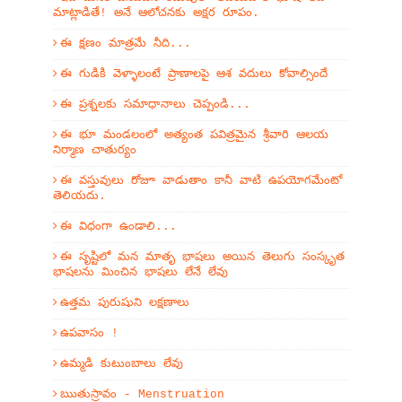
మాట్లాడితే! అనే ఆలోచనకు అక్షర రూపం.
ఈ క్షణం మాత్రమే నీది...
ఈ గుడికి వెళ్ళాలంటే ప్రాణాలపై ఆశ వదులు కోవాల్సిందే
ఈ ప్రశ్నలకు సమాధానాలు చెప్పండి...
ఈ భూ మండలంలో అత్యంత పవిత్రమైన శ్రీవారి ఆలయ
నిర్మాణ చాతుర్యం
ఈ వస్తువులు రోజూ వాడుతాం కానీ వాటి ఉపయోగమేంటో
తెలియదు.
ఈ విధంగా ఉండాలి...
ఈ సృష్టిలో మన మాతృ భాషలు అయిన తెలుగు సంస్కృత
భాషలను మించిన భాషలు లేనే లేవు
ఉత్తమ పురుషుని లక్షణాలు
ఉపవాసం !
ఉమ్మడి కుటుంబాలు లేవు
ఋతుస్రావం - Menstruation