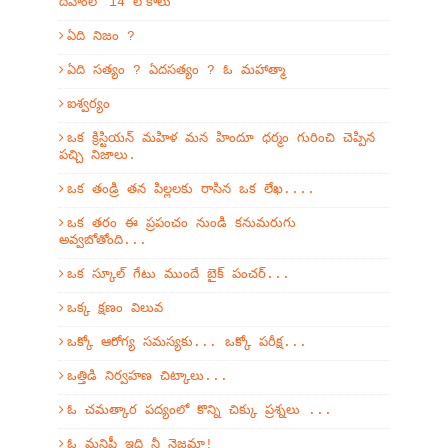
దేహంలో 14 లోకాలు
ఏది నిజం ?
ఏది సత్యం ? ఏదసత్యం ? ఓ మహాత్మా
ఐశ్వర్యం
ఒక క్రిస్టియన్ మహిళ మన హిందూ ధర్మం గురించి చెప్పిన
పచ్చి నిజాలు.
ఒక తండ్రి తన పిల్లలకు రాసిన ఒక లేఖ....
ఒక తరం ఈ ప్రపంచం నుండి కనుమరుగు
అవ్వబోతోంది...
ఒక స్కూల్ గేటు ముందే బైక్ పంచర్...
ఒక్క క్షణం విలువ
ఒక్కో ఆరోగ్య సమస్యకు... ఒక్కో పరీక్ష...
ఒత్తిడి నిర్వహణ చిట్కాలు...
ఓ చమత్కార పద్యంలో కొన్ని చిక్కు ప్రశ్నలు ...
ఓ మనిషీ ఇది నీ నైజమా!