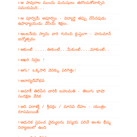
ఆ పావురాల ముందు మనుషులు తలొంచుకోవాల్సిన
సమయమిది...
ఆ పూర్వమే అపూర్వం - విద్యార్థి తప్పు చేసినపుడు
ఉపాధ్యాయుడు వేసేయ్ శిక్షలు.
ఆంజనేయ స్వామి వారి గురించి క్లుప్తంగా - హనుమాన్
జన్మోత్సవం
ఆకుంటే .....ఈకుంటే...మీకుంటే....మాకుంటే..
ఆఖరి నిద్రట !
ఆగు! ఒక్కసారి వెనక్కు పరిగెత్తు!
ఆచార్యదేవోభవ
ఆచూకీ తెలిపిన వారికి బహుమతి - తెలుగు భాషా
సంరక్షణ వేదిక
ఆది పరాశక్తి / శ్రీచక్రం / మానవ దేహం - యంత్రం
రూపమయితే
ఆధునిక ప్రపంచ వైద్యులను విస్మయ పరిచే అంశం భీష్మ
నిర్యాణంలో ఉంది