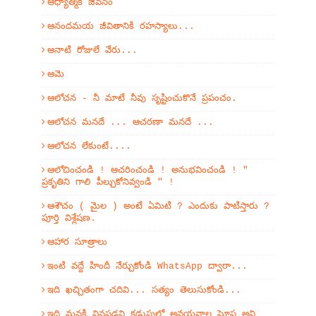
ఆధ్యాత్మిక జీవనం
ఆనందమయ జీవితానికి రహస్యాలు...
ఆనాటి రోజులే వేరు...
ఆమె
ఆలోచన - నీ మాటే నీవు సృష్టించుకొనే ప్రపంచం.
ఆలోచన మనదే ... ఆచరణా మనదే ...
ఆలోచన లేకుంటే....
ఆలోచించండి ! ఆచరించండి ! అనుభవించండి ! "
ప్రకృతిని గాలి పీల్చుకోనివ్వండి " !
ఆశౌచం ( మైల ) అంటే ఏమిటి ? ఎందుకు పాటిస్తారు ?
పూర్తి విశ్లేషణ.
ఆహార సూత్రాలు
ఇంటి వద్దే హిందీ నేర్చుకోండి WhatsApp ద్వారా...
ఇది ఖచ్చితంగా చదివి... సత్యం తెలుసుకోండి...
ఇది మనకి వినపడని కడుపులో అవయవాల ఘోష అవి