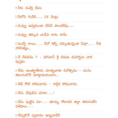
నీకు నువ్వే దీపం
నీలోని గుడికి... 18 మెట్లు
నువ్వు ఇవ్వకుండా దేనినీ పొందలేవు...
నువ్వు తక్కువ వాడివి కాదు సామీ
నువ్వో రాయి... నేనో శిల్పీ చెక్కుతున్నంత సేపూ... గీత
సాహిత్యం.
నే నేవడను ? - భగవాన్ శ్రీ రమణ మహర్షుల వారి
పుస్తకం
నేడు అంతర్జాతీయ మాతృభాషా దినోత్సవం - మనం
తెలుగులోనే మాట్లాడుకుందాం.
నేడే కోటి సోమవారం - కార్తీక సోమవారం
నేను దేవుడిని చూశా...!
నేను పుట్టిన మా... తూర్పు గోదావరి జిల్లా తిరుగులేని
విశేషాలు...
నేర్చుకొనే స్వభావం ఉన్నవాడికి