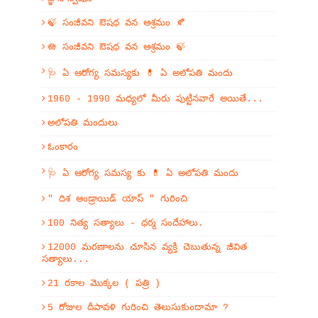
🍃 సంజీవని ఔషధ వన ఆశ్రమం 🍂
🪷 సంజీవని ఔషధ వన ఆశ్రమం 🍃
🩺 ఏ ఆరోగ్య సమస్యకు 💊 ఏ అలోపతి మందు
1960 - 1990 మధ్యలో మీరు పుట్టినవారే అయితే...
అలోపతి మందులు
ఓంకారం
🩺 ఏ ఆరోగ్య సమస్య కు 💊 ఏ అలోపతి మందు
" దిశ ఆండ్రాయిడ్ యాప్ " గురించి
100 నిత్య సత్యాలు - ధర్మ సందేహాలు.
12000 మరణాలను చూసిన వ్యక్తి చెబుతున్న జీవిత
సత్యాలు...
21 రకాల మొక్కల ( పత్రి )
5 రోజుల దీపావళి గురించి తెలుసుకుందామా ?