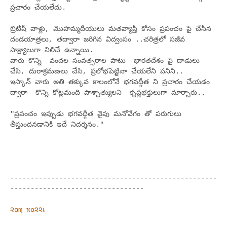
ప్రచారం చేయలేదు.
బ్రిటిష్ వాళ్లు, మొహమ్మదీయులు మతవ్యాప్తి కోసం ప్రపంచం పై చేసిన
దండయాత్రలు, తద్వారా జరిగిన విద్వంసం ..చరిత్రలో సజీవ
సాక్ష్యాలుగా నిలిచే ఉన్నాయి.
వారు కొన్ని వందల సంవత్సరాల పాటు భారతదేశం పై దాడులు
చేసి, దురాక్రమణలు చేసి, ప్రలోభపెట్టినా చేయలేని పనిని..
ఇస్కాన్ వారు అతి తక్కువ కాలంలోనే భగవద్గీత ని ప్రచారం చేయడం
ద్వారా కొన్ని కోట్లమంది పాశ్చాత్యులని కృష్ణభక్తులుగా మార్చారు..
"ప్రపంచం ఇప్పుడు భగవద్గీత వైపు మనోవేగం తో పరుగులు
తీస్తుందనడానికి ఇదే నిదర్శనం."
---------------------------------------------------
---------------------------------
૨αɱ ҡα૨૨เ