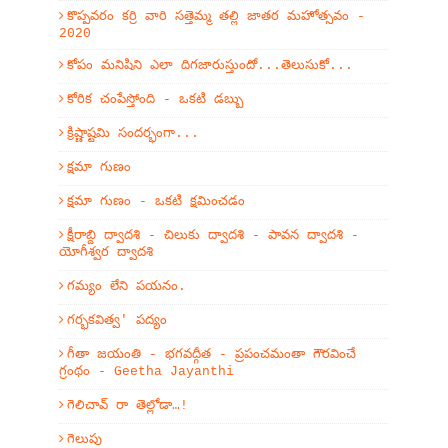
కొప్పవరం కర్రి వారి సత్తెమ్మ తల్లి జాతర మహోత్సవం -
2020
కోపం మనిషిని ఎలా దిగజారుస్తుందో...తెలుసుకో...
కోరిక చంపేస్తోంది - ఒకటి డబ్బు
క్రిష్ణాష్టమి సందర్భంగా...
క్షమా గుణం
క్షమా గుణం - ఒకటి క్షమించడం
క్షీరాబ్ది ద్వాదశి - చిలుకు ద్వాదశి - పావన ద్వాదశి -
యోగీశ్వర ద్వాదశి
గమ్యం లేని పయనం.
గర్భకవిత్వ' పద్యం
గీతా జయంతి - భగవద్గీత - ప్రపంచమంతా గౌరవించే
గ్రంథం - Geetha Jayanthi
గెలిచావ్ రా తెల్లోడా…!
గెలుపు