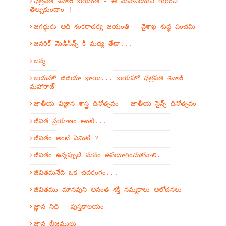
ఛత్రపతి శివాజీ జయంతి - ఆ మహనీయుని గురించి
తెల్సుకుందాం !
జగద్గురు ఆది శంకరాచర్య జయంతి - వైశాఖ శుద్ధ పంచమి
జనరిక్ మెడిసిన్స్ కి మధ్య తేడా...
జన్మ
జయహో జిజియా భాయి... జయహో ఛత్రపతి శివాజీ
మహారాజ్
జాతీయ విజ్ఞాన శాస్త్ర దినోత్సవం - జాతీయ సైన్స్ దినోత్సవం
జీవిత ప్రయాణం అంటే...
జీవితం అంటే ఏమిటి ?
జీవితం ఉన్నప్పుడే మనం ఉపయోగించుకోవాలి.
జీవితమనేది ఒక చదరంగం...
జీవితము మానవుని అనంత శక్తి నమ్మకాలు ఆలోచనలు
జ్ఞాన నిధి - పుస్తకాలయం
జ్ఞాన భీజములు