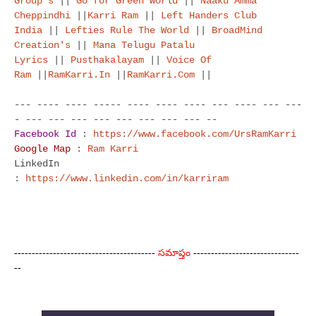
Group's
||
Go for Green World
||
Naaku Amma
Cheppindhi
||
Karri Ram
||
Left Handers Club
India
||
Lefties Rule The World
||
BroadMind
Creation's
||
Mana Telugu Patalu
Lyrics
||
Pusthakalayam
||
Voice Of
Ram
||
RamKarri.In
||
RamKarri.Com
||
--- ---- ---- ----- ---- ---- ---- --- ---- --- ---
- --- --- --- --- --- --- --- --- --
Facebook Id
:
https://www.facebook.com/UrsRamKarri
Google Map
:
Ram Karri
LinkedIn
:
https://www.linkedin.com/in/karriram
----------------------------------------
సమాప్తం
------------------------------
--