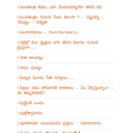
పంచతంత్ర కథలు ఎలా మొదలయ్యాయో తెలిపే కథ
పంచతంత్రం గురించి మీకు తెలుసా ? - విష్ణుశర్మ -
నేపథ్యం - విశిష్టత
పంచారామాలు - Pancharamalu
పల్లెల్లో కుల వృత్తుల వారి జీవన విధానం గురించి
క్లుప్తంగా...
పాత అలవాట్లు
పాపం పుణ్యం
పిచ్చుక మూడు నీతి సూక్తులు...
పిల్లలు చెడు పోవటానికి కారణాలు - ఏం నేర్పిస్తున్నాం? -
ఈ తప్పులెవరివి?
పుట్టింటి బంధం
పుత్రోత్సాహము
పురాణాలకు సంబంధించిన ప్రశ్నలు - సమాధానాలు