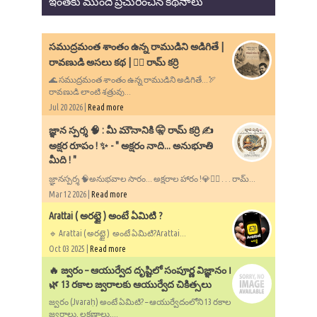
ఇంతకు ముందే ప్రచురించిన కథనాలు
సముద్రమంత శాంతం ఉన్న రాముడిని అడిగితే |
రావణుడి అసలు కథ | ✍🏻 రామ్ కర్రి
🌊 సముద్రమంత శాంతం ఉన్న రాముడిని అడిగితే...🏹
రావణుడి లాంటి శత్రువు...
Jul 20 2026 |
Read more
​జ్ఞాన స్పర్శ 🧠 : మీ మౌనానికి 🤫 రామ్ కర్రి ✍️
అక్షర రూపం ! ✨ - ​" అక్షరం నాది... అనుభూతి
మీది ! "
జ్ఞానస్పర్శ 🧠అనుభవాల సారం... అక్షరాల హారం !💎✍🏻 . . . రామ్...
Mar 12 2026 |
Read more
Arattai ( అరట్టై ) అంటే ఏమిటి ?
🔹 Arattai ( అరట్టై ) అంటే ఏమిటి?Arattai...
Oct 03 2025 |
Read more
🔥 జ్వరం – ఆయుర్వేద దృష్టిలో సంపూర్ణ విజ్ఞానం ౹
🌿 13 రకాల జ్వరాలకు ఆయుర్వేద చికిత్సలు
జ్వరం (Jvaraḥ) అంటే ఏమిటి? – ఆయుర్వేదంలోని 13 రకాల
జ్వరాలు, లక్షణాలు,...