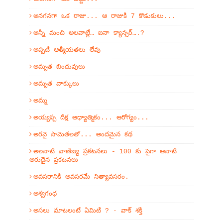
అనగనగా ఒక రాజు... ఆ రాజుకి 7 కొడుకులు...
అన్నీ మంచి అలవాట్లే… ఐనా క్యాన్సర్….?
అప్పటి ఆత్మీయతలు లేవు
అమృత బిందువులు
అమృత వాక్కులు
అమ్మ
అయ్యప్ప దీక్ష ఆధ్యాత్మికం... ఆరోగ్యం...
అరవై సామెతలతో... అందమైన కథ
అలనాటి వాణిజ్య ప్రకటనలు - 100 కు పైగా ఆనాటి
అరుదైన ప్రకటనలు
అవసరానికి అవసరమే నిత్యావసరం.
అశ్వగంధ
అసలు మాటలంటే ఏమిటి ? - వాక్ శక్తి