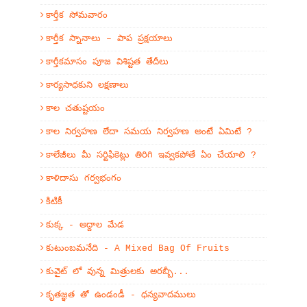
కార్తీక సోమవారం
కార్తీక స్నానాలు – పాప ప్రక్షయాలు
కార్తీకమాసం పూజ విశిష్టత తేదీలు
కార్యసాధకుని లక్షణాలు
కాల చతుష్టయం
కాల నిర్వహణ లేదా సమయ నిర్వహణ అంటే ఏమిటే ?
కాలేజీలు మీ సర్టిఫికెట్లు తిరిగి ఇవ్వకపోతే ఏం చేయాలి ?
కాళిదాసు గర్వభంగం
కిటికీ
కుక్క - అద్దాల మేడ
కుటుంబమనేది - A Mixed Bag Of Fruits
కువైట్ లో వున్న మిత్రులకు అరబ్బీ...
కృతజ్ఞత తో ఉండండీ - ధన్యవాదములు