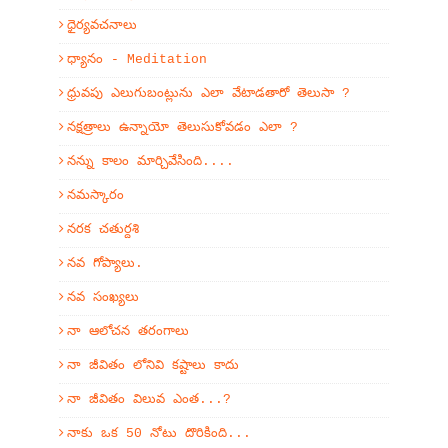
ధైర్యవచనాలు
ధ్యానం - Meditation
ధ్రువపు ఎలుగుబంట్లును ఎలా వేటాడతారో తెలుసా ?
నక్షత్రాలు ఉన్నాయో తెలుసుకోవడం ఎలా ?
నన్ను కాలం మార్చివేసింది....
నమస్కారం
నరక చతుర్దశి
నవ గోప్యాలు.
నవ సంఖ్యలు
నా ఆలోచన తరంగాలు
నా జీవితం లోనివి కష్టాలు కాదు
నా జీవితం విలువ ఎంత...?
నాకు ఒక 50 నోటు దొరికింది...