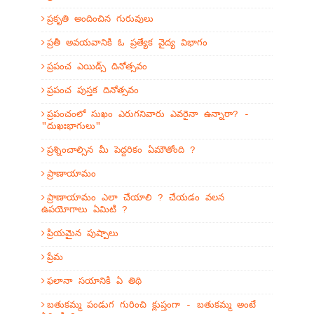
ప్రకృతి అందించిన గురువులు
ప్రతీ అవయవానికి ఓ ప్రత్యేక వైద్య విభాగం
ప్రపంచ ఎయిడ్స్ దినోత్సవం
ప్రపంచ పుస్తక దినోత్సవం
ప్రపంచంలో సుఖం ఎరుగనివారు ఎవరైనా ఉన్నారా? -
"దుఖఃభాగులు"
ప్రశ్నించాల్సిన మీ పెద్దరికం ఏమౌతోంది ?
ప్రాణాయామం
ప్రాణాయామం ఎలా చేయాలి ? చేయడం వలన
ఉపయోగాలు ఏమిటి ?
ప్రియమైన పుష్పాలు
ప్రేమ
ఫలానా సయానికి ఏ తిథి
బతుకమ్మ పండుగ గురించి క్లుప్తంగా - బతుకమ్మ అంటే