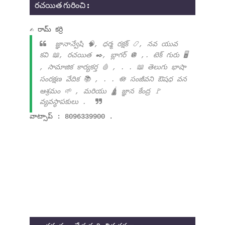
రచయిత గురించి :
✍ రామ్ కర్రి
జ్ఞానాన్వేషి 🧠, ధర్మ రక్షక్ 📿, నవ యువ
కవి 📖, రచయిత ✒️, బ్లాగర్ 🪩 ,. టెక్ గురు 🖥️
, సామాజిక కార్యకర్త 🩸 , . . 📖 తెలుగు భాషా
సంరక్షణ వేదిక 📚 , . . 🪷 సంజీవని ఔషధ వన
ఆశ్రమం 🌱 , మరియు 🛕 జ్ఞాన కేంద్ర 🚩
వ్యవస్థాపకులు .
వాట్సాప్ : 8096339900 .