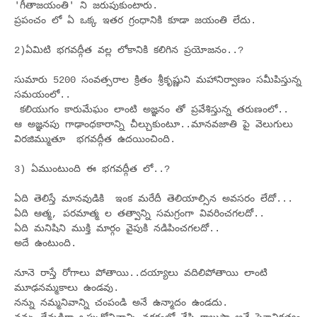
'గీతాజయంతి' ని జరుపుకుంటారు.
ప్రపంచం లో ఏ ఒక్క ఇతర గ్రంధానికి కూడా జయంతి లేదు.
2)ఏమిటి భగవద్గీత వల్ల లోకానికి కలిగిన ప్రయోజనం..?
సుమారు 5200 సంవత్సరాల క్రితం శ్రీకృష్ణుని మహానిర్వాణం సమీపిస్తున్న
సమయంలో..
కలియుగం కారుమేఘం లాంటి అజ్ఞనం తో ప్రవేశిస్తున్న తరుణంలో..
ఆ అజ్ఞనపు గాఢాంధకారాన్ని చీల్చుకుంటూ..మానవజాతి పై వెలుగులు
విరజిమ్ముతూ భగవద్గీత ఉదయించింది.
3) ఏముంటుంది ఈ భగవద్గీత లో..?
ఏది తెలిస్తే మానవుడికి ఇంక మరేదీ తెలియాల్సిన అవసరం లేదో...
ఏది ఆత్మ, పరమాత్మ ల తత్వాన్ని సమగ్రంగా వివరించగలదో..
ఏది మనిషిని ముక్తి మార్గం వైపుకి నడిపించగలదో..
అదే ఉంటుంది.
నూనె రాస్తే రోగాలు పోతాయి..దయ్యాలు వదిలిపోతాయి లాంటి
మూఢనమ్మకాలు ఉండవు.
నన్ను నమ్మనివాన్ని చంపండి అనే ఉన్మాదం ఉండదు.