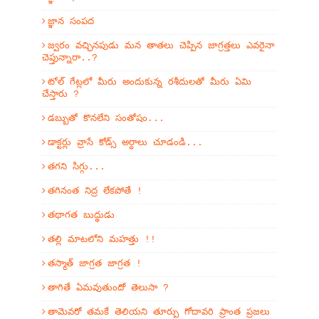
జ్ఞాన సంపద
జ్వరం వచ్చినపుడు మన తాతలు చెప్పిన జాగ్రత్తలు ఎవరైనా
చెప్తున్నారా..?
టోల్ గేట్లలో మీరు అందుకున్న రశీదులతో మీరు ఏమి
చేస్తారు ?
డబ్బుతో కొనలేని సంతోషం...
డాక్టర్లు వ్రాసే కోడ్స్ అర్ధాలు చూడండి...
తగని సిగ్గు...
తగినంత నిద్ర లేకపోతే !
తథాగత బుద్థుడు
తల్లి మాటలోని మహత్తు !!
తస్మాత్ జాగ్రత జాగ్రత !
తాగితే ఏమవుతుందో తెలుసా ?
తామెవరో తమకే తెలియని తూర్పు గోదావరి ప్రాంత ప్రజలు