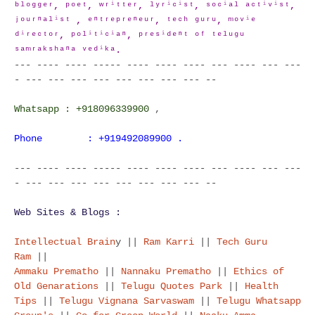
ᵇˡᵒᵍᵍᵉʳ, ᵖᵒᵉᵗ, ʷʳⁱᵗᵗᵉʳ, ˡʸʳⁱᶜⁱˢᵗ, ˢᵒᶜⁱᵃˡ ᵃᶜᵗⁱᵛⁱˢᵗ,
ʲᵒᵘʳⁿᵃˡⁱˢᵗ , ᵉⁿᵗʳᵉᵖʳᵉⁿᵉᵘʳ, ᵗᵉᶜʰ ᵍᵘʳᵘ, ᵐᵒᵛⁱᵉ
ᵈⁱʳᵉᶜᵗᵒʳ, ᵖᵒˡⁱᵗⁱᶜⁱᵃⁿ, ᵖʳᵉˢⁱᵈᵉⁿᵗ ᵒᶠ ᵗᵉˡᵘᵍᵘ
ˢᵃᵐʳᵃᵏˢʰᵃⁿᵃ ᵛᵉᵈⁱᵏᵃ.
--- ---- ---- ----- ---- ---- ---- --- ---- --- ---
- --- --- --- --- --- --- --- --- --
Whatsapp : +918096339900
,
Phone : +919492089900 .
--- ---- ---- ----- ---- ---- ---- --- ---- --- ---
- --- --- --- --- --- --- --- --- --
Web Sites & Blogs :
Intellectual Brain
y ||
Ram Karri
||
Tech Guru
Ram
||
Ammaku Prematho
||
Nannaku Prematho
||
Ethics of
Old Genarations
||
Telugu Quotes Park
||
Health
Tips
||
Telugu Vignana Sarvaswam
||
Telugu Whatsapp