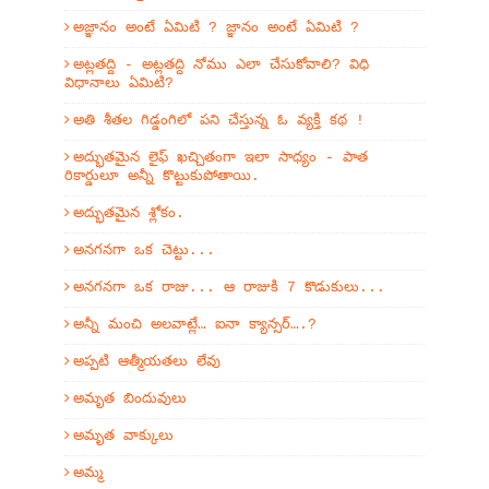
అజ్ఞానం అంటే ఏమిటి ? జ్ఞానం అంటే ఏమిటి ?
అట్లతద్ది - అట్లతద్ది నోము ఎలా చేసుకోవాలి? విధి
విధానాలు ఏమిటి?
అతి శీతల గిడ్డంగిలో పని చేస్తున్న ఓ వ్యక్తి కథ !
అద్భుతమైన లైఫ్ ఖచ్చితంగా ఇలా సాధ్యం - పాత
రికార్డులూ అన్నీ కొట్టుకుపోతాయి.
అద్భుతమైన శ్లోకం.
అనగనగా ఒక చెట్టు...
అనగనగా ఒక రాజు... ఆ రాజుకి 7 కొడుకులు...
అన్నీ మంచి అలవాట్లే… ఐనా క్యాన్సర్….?
అప్పటి ఆత్మీయతలు లేవు
అమృత బిందువులు
అమృత వాక్కులు
అమ్మ