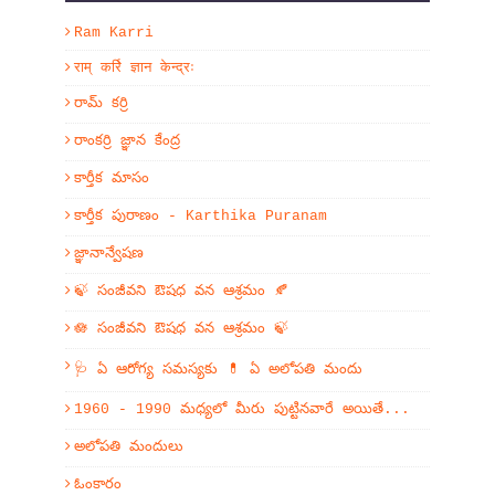
Ram Karri
राम् कर्रि ज्ञान केन्द्रः
రామ్ కర్రి
రాంకర్రి జ్ఞాన కేంద్ర
కార్తీక మాసం
కార్తీక పురాణం - Karthika Puranam
జ్ఞానాన్వేషణ
🍃 సంజీవని ఔషధ వన ఆశ్రమం 🍂
🪷 సంజీవని ఔషధ వన ఆశ్రమం 🍃
🩺 ఏ ఆరోగ్య సమస్యకు 💊 ఏ అలోపతి మందు
1960 - 1990 మధ్యలో మీరు పుట్టినవారే అయితే...
అలోపతి మందులు
ఓంకారం