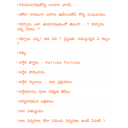
కనుమరుగవుతోన్న బంధాల వారధి...
కరోనా కారణంగా జరిగిన ఊహించలేని గొప్ప సంఘటనలు
కర్పూరం ఎలా తయారవుతుందో తెలుసా...? కర్పూరం
ఎన్ని రకాలు ?
కల్పాలు ఎన్ని? అవి ఏవి ? ప్రస్తుతం నడుస్తున్నది ఏ కల్పం
?
కళ్ళు
కార్తీక పౌర్ణమి - Kartika Purnima
కార్తీక సోమవారం
కార్తీక స్నానాలు – పాప ప్రక్షయాలు
కార్తీకమాసం పూజ విశిష్టత తేదీలు
కార్యసాధకుని లక్షణాలు
కాల చతుష్టయం
కాల నిర్వహణ లేదా సమయ నిర్వహణ అంటే ఏమిటే ?