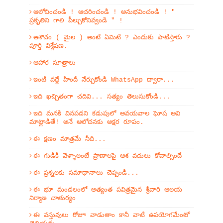
ఆలోచించండి ! ఆచరించండి ! అనుభవించండి ! "
ప్రకృతిని గాలి పీల్చుకోనివ్వండి " !
ఆశౌచం ( మైల ) అంటే ఏమిటి ? ఎందుకు పాటిస్తారు ?
పూర్తి విశ్లేషణ.
ఆహార సూత్రాలు
ఇంటి వద్దే హిందీ నేర్చుకోండి WhatsApp ద్వారా...
ఇది ఖచ్చితంగా చదివి... సత్యం తెలుసుకోండి...
ఇది మనకి వినపడని కడుపులో అవయవాల ఘోష అవి
మాట్లాడితే! అనే ఆలోచనకు అక్షర రూపం.
ఈ క్షణం మాత్రమే నీది...
ఈ గుడికి వెళ్ళాలంటే ప్రాణాలపై ఆశ వదులు కోవాల్సిందే
ఈ ప్రశ్నలకు సమాధానాలు చెప్పండి...
ఈ భూ మండలంలో అత్యంత పవిత్రమైన శ్రీవారి ఆలయ
నిర్మాణ చాతుర్యం
ఈ వస్తువులు రోజూ వాడుతాం కానీ వాటి ఉపయోగమేంటో