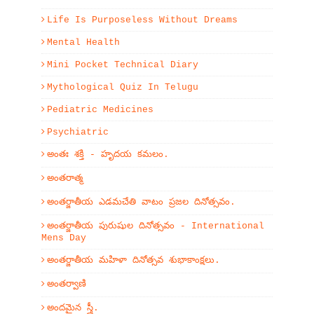
Life Is Purposeless Without Dreams
Mental Health
Mini Pocket Technical Diary
Mythological Quiz In Telugu
Pediatric Medicines
Psychiatric
అంతః శక్తి - హృదయ కమలం.
అంతరాత్మ
అంతర్జాతీయ ఎడమచేతి వాటం ప్రజల దినోత్సవం.
అంతర్జాతీయ పురుషుల దినోత్సవం - International
Mens Day
అంతర్జాతీయ మహిళా దినోత్సవ శుభాకాంక్షలు.
అంతర్వాణి
అందమైన స్త్రీ.