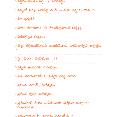
పెళ్లిమంత్రాలకు అర్థం - పరమార్థం
పెళ్ళిలో ఖర్చు ఆడపిల్ల తండ్రి ఎందుకు పెట్టుకుంటాడు ?
పేద భక్తుడికి
పేదల దేవాలయం ఈ సూపర్‌స్పెషాలిటీ ఆస్పత్రి...
పేరుకొచ్చిన తిప్పలు.
పొట్ట తగ్గించుకోవాలని అనుకునేవారు పాటించాల్సిన జాగ్రత్తలు
!
ప్ర' పంచ' దంపతులు..!!
ప్రకృతి అందించిన గురువులు
ప్రతీ అవయవానికి ఓ ప్రత్యేక వైద్య విభాగం
ప్రపంచ ఎయిడ్స్ దినోత్సవం
ప్రపంచ పుస్తక దినోత్సవం
ప్రపంచంలో సుఖం ఎరుగనివారు ఎవరైనా ఉన్నారా? -
"దుఖఃభాగులు"
ప్రశ్నించాల్సిన మీ పెద్దరికం ఏమౌతోంది ?