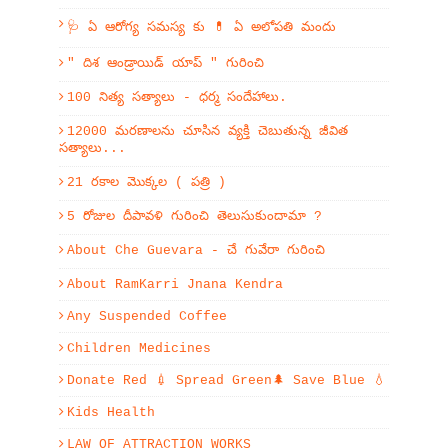
🩺 ఏ ఆరోగ్య సమస్య కు 💊 ఏ అలోపతి మందు
" దిశ ఆండ్రాయిడ్ యాప్ " గురించి
100 నిత్య సత్యాలు - ధర్మ సందేహాలు.
12000 మరణాలను చూసిన వ్యక్తి చెబుతున్న జీవిత
సత్యాలు...
21 రకాల మొక్కల ( పత్రి )
5 రోజుల దీపావళి గురించి తెలుసుకుందామా ?
About Che Guevara - చే గువేరా గురించి
About RamKarri Jnana Kendra
Any Suspended Coffee
Children Medicines
Donate Red 💉 Spread Green🌲 Save Blue 💧
Kids Health
LAW OF ATTRACTION WORKS