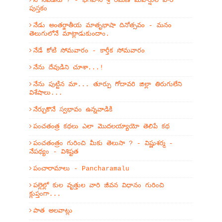
నే నేవడను ? - భగవాన్ శ్రీ రమణ మహర్షుల వారి
పుస్తకం
నేడు అంతర్జాతీయ మాతృభాషా దినోత్సవం - మనం
తెలుగులోనే మాట్లాడుకుందాం.
నేడే కోటి సోమవారం - కార్తీక సోమవారం
నేను దేవుడిని చూశా...!
నేను పుట్టిన మా... తూర్పు గోదావరి జిల్లా తిరుగులేని
విశేషాలు...
నేర్చుకొనే స్వభావం ఉన్నవాడికి
పంచతంత్ర కథలు ఎలా మొదలయ్యాయో తెలిపే కథ
పంచతంత్రం గురించి మీకు తెలుసా ? - విష్ణుశర్మ -
నేపథ్యం - విశిష్టత
పంచారామాలు - Pancharamalu
పల్లెల్లో కుల వృత్తుల వారి జీవన విధానం గురించి
క్లుప్తంగా...
పాత అలవాట్లు