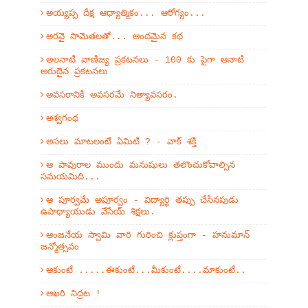
అయ్యప్ప దీక్ష ఆధ్యాత్మికం... ఆరోగ్యం...
అరవై సామెతలతో... అందమైన కథ
అలనాటి వాణిజ్య ప్రకటనలు - 100 కు పైగా ఆనాటి
అరుదైన ప్రకటనలు
అవసరానికి అవసరమే నిత్యావసరం.
అశ్వగంధ
అసలు మాటలంటే ఏమిటి ? - వాక్ శక్తి
ఆ పావురాల ముందు మనుషులు తలొంచుకోవాల్సిన
సమయమిది...
ఆ పూర్వమే అపూర్వం - విద్యార్థి తప్పు చేసినపుడు
ఉపాధ్యాయుడు వేసేయ్ శిక్షలు.
ఆంజనేయ స్వామి వారి గురించి క్లుప్తంగా - హనుమాన్
జన్మోత్సవం
ఆకుంటే .....ఈకుంటే...మీకుంటే....మాకుంటే..
ఆఖరి నిద్రట !