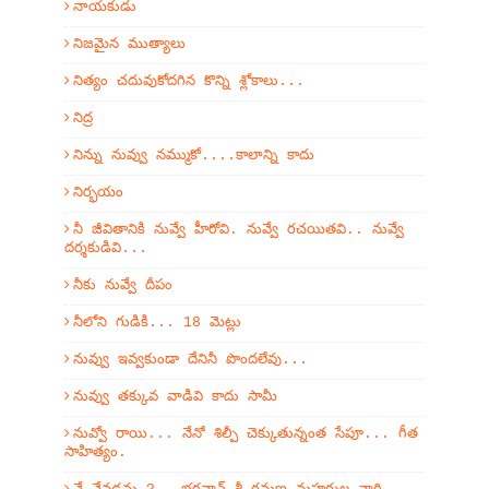
నాయకుడు
నిజమైన ముత్యాలు
నిత్యం చదువుకోదగిన కొన్ని శ్లోకాలు...
నిద్ర
నిన్ను నువ్వు నమ్ముకో....కాలాన్ని కాదు
నిర్భయం
నీ జీవితానికి నువ్వే హీరోవి. నువ్వే రచయితవి.. నువ్వే
దర్శకుడివి...
నీకు నువ్వే దీపం
నీలోని గుడికి... 18 మెట్లు
నువ్వు ఇవ్వకుండా దేనినీ పొందలేవు...
నువ్వు తక్కువ వాడివి కాదు సామీ
నువ్వో రాయి... నేనో శిల్పీ చెక్కుతున్నంత సేపూ... గీత
సాహిత్యం.