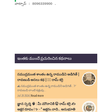
వాట్సాప్ : 8096339900 .
ఇంతకు ముందే ప్రచురించిన కథనాలు
సముద్రమంత శాంతం ఉన్న రాముడిని అడిగితే |
రావణుడి అసలు కథ | ✍🏻 రామ్ కర్రి
🌊 సముద్రమంత శాంతం ఉన్న రాముడిని అడిగితే...🏹
రావణుడి లాంటి శత్రువు...
Jul 20 2026 |
Read more
​జ్ఞాన స్పర్శ 🧠 : మీ మౌనానికి 🤫 రామ్ కర్రి ✍️
అక్షర రూపం ! ✨ - ​" అక్షరం నాది... అనుభూతి