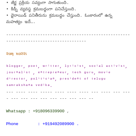
•
జీర్ణ ప్ర‌క్రియ స‌వ్యంగా సాగుతుంది.
•
కిడ్నీ వ్య‌వ‌స్థ క్ర‌మ‌బ‌ద్ధంగా ప‌నిచేస్తుంది.
•
థైరాయిడ్ ప‌నితీరును క్ర‌మ‌బ‌ద్ధం చేస్తుంది. ఓంకారంలో ఉన్న
మ‌హ‌త్యం ఇదే….
---------------------------------------------------
---------------------------------
૨αɱ ҡα૨૨เ
ᵇˡᵒᵍᵍᵉʳ, ᵖᵒᵉᵗ, ʷʳⁱᵗᵗᵉʳ, ˡʸʳⁱᶜⁱˢᵗ, ˢᵒᶜⁱᵃˡ ᵃᶜᵗⁱᵛⁱˢᵗ,
ʲᵒᵘʳⁿᵃˡⁱˢᵗ , ᵉⁿᵗʳᵉᵖʳᵉⁿᵉᵘʳ, ᵗᵉᶜʰ ᵍᵘʳᵘ, ᵐᵒᵛⁱᵉ
ᵈⁱʳᵉᶜᵗᵒʳ, ᵖᵒˡⁱᵗⁱᶜⁱᵃⁿ, ᵖʳᵉˢⁱᵈᵉⁿᵗ ᵒᶠ ᵗᵉˡᵘᵍᵘ
ˢᵃᵐʳᵃᵏˢʰᵃⁿᵃ ᵛᵉᵈⁱᵏᵃ.
--- ---- ---- ----- ---- ---- ---- --- ---- --- ---
- --- --- --- --- --- --- --- --- --
Whatsapp : +918096339900
,
Phone : +919492089900 .