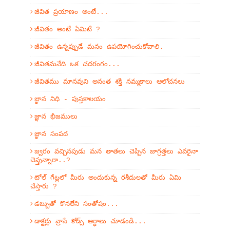
జీవిత ప్రయాణం అంటే...
జీవితం అంటే ఏమిటి ?
జీవితం ఉన్నప్పుడే మనం ఉపయోగించుకోవాలి.
జీవితమనేది ఒక చదరంగం...
జీవితము మానవుని అనంత శక్తి నమ్మకాలు ఆలోచనలు
జ్ఞాన నిధి - పుస్తకాలయం
జ్ఞాన భీజములు
జ్ఞాన సంపద
జ్వరం వచ్చినపుడు మన తాతలు చెప్పిన జాగ్రత్తలు ఎవరైనా
చెప్తున్నారా..?
టోల్ గేట్లలో మీరు అందుకున్న రశీదులతో మీరు ఏమి
చేస్తారు ?
డబ్బుతో కొనలేని సంతోషం...
డాక్టర్లు వ్రాసే కోడ్స్ అర్ధాలు చూడండి...