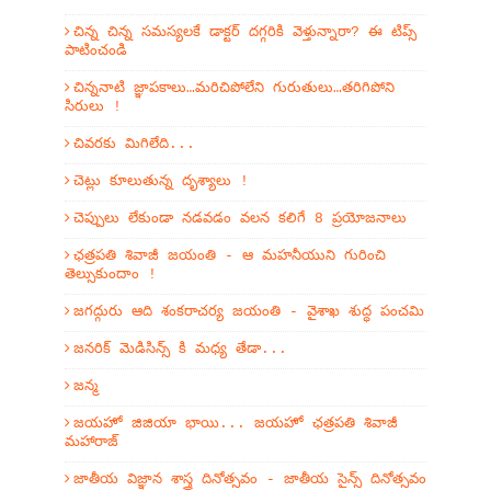
చిన్న చిన్న సమస్యలకే డాక్టర్ దగ్గరికి వెళ్తున్నారా? ఈ టిప్స్
పాటించండి
చిన్ననాటి జ్ఞాపకాలు…మరిచిపోలేని గురుతులు…తరిగిపోని
సిరులు !
చివరకు మిగిలేది...
చెట్లు కూలుతున్న దృశ్యాలు !
చెప్పులు లేకుండా నడవడం వలన కలిగే 8 ప్రయోజనాలు
ఛత్రపతి శివాజీ జయంతి - ఆ మహనీయుని గురించి
తెల్సుకుందాం !
జగద్గురు ఆది శంకరాచర్య జయంతి - వైశాఖ శుద్ధ పంచమి
జనరిక్ మెడిసిన్స్ కి మధ్య తేడా...
జన్మ
జయహో జిజియా భాయి... జయహో ఛత్రపతి శివాజీ
మహారాజ్
జాతీయ విజ్ఞాన శాస్త్ర దినోత్సవం - జాతీయ సైన్స్ దినోత్సవం