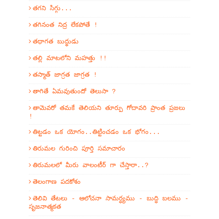
తగని సిగ్గు...
తగినంత నిద్ర లేకపోతే !
తథాగత బుద్థుడు
తల్లి మాటలోని మహత్తు !!
తస్మాత్ జాగ్రత జాగ్రత !
తాగితే ఏమవుతుందో తెలుసా ?
తామెవరో తమకే తెలియని తూర్పు గోదావరి ప్రాంత ప్రజలు
!
తిట్టడం ఒక యోగం..తిట్టించడం ఒక భోగం...
తిరుమల గురించి పూర్తి సమాచారం
తిరుమలలో మీరు వాలంటీర్ గా చేస్తారా..?
తెలంగాణ పదకోశం
తెలివి తేటలు - ఆలోచనా సామర్ధ్యము - బుద్ధి బలము -
సృజనాత్మకత