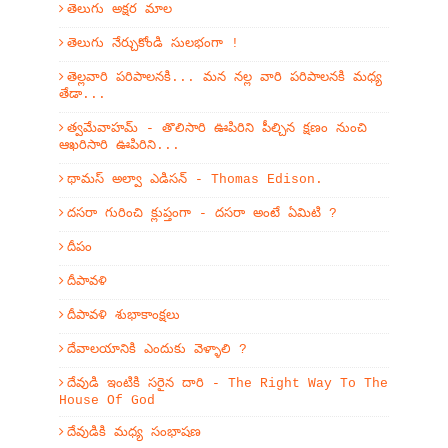
తెలుగు అక్షర మాల
తెలుగు నేర్చుకోండి సులభంగా !
తెల్లవారి పరిపాలనకి... మన నల్ల వారి పరిపాలనకి మధ్య
తేడా...
త్వమేవాహమ్‌ - తొలిసారి ఊపిరిని పీల్చిన క్షణం నుంచి
ఆఖరిసారి ఊపిరిని...
థామస్ అల్వా ఎడిసన్ - Thomas Edison.
దసరా గురించి క్లుప్తంగా - దసరా అంటే ఏమిటి ?
దీపం
దీపావళి
దీపావళి శుభాకాంక్షలు
దేవాలయానికి ఎందుకు వెళ్ళాలి ?
దేవుడి ఇంటికి సరైన దారి - The Right Way To The
House Of God
దేవుడికి మధ్య సంభాషణ