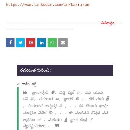
https://www.linkedin.com/in/karriram
----------------------------------------
సమాప్తం
---
-----------------------------
రచయిత గురించి :
✍ రామ్ కర్రి
జ్ఞానాన్వేషి 🧠, ధర్మ రక్షక్ 📿, నవ యువ
కవి 📖, రచయిత ✒️, బ్లాగర్ 🪩 ,. టెక్ గురు 🖥️
, సామాజిక కార్యకర్త 🩸 , . . 📖 తెలుగు భాషా
సంరక్షణ వేదిక 📚 , . . 🪷 సంజీవని ఔషధ వన
ఆశ్రమం 🌱 , మరియు 🛕 జ్ఞాన కేంద్ర 🚩
వ్యవస్థాపకులు .