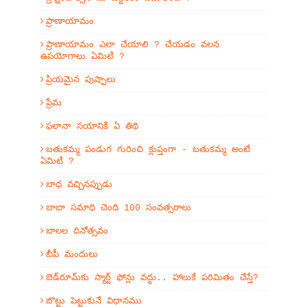
ప్రాణాయామం
ప్రాణాయామం ఎలా చేయాలి ? చేయడం వలన
ఉపయోగాలు ఏమిటి ?
ప్రియమైన పుష్పాలు
ప్రేమ
ఫలానా సయానికి ఏ తిథి
బతుకమ్మ పండుగ గురించి క్లుప్తంగా - బతుకమ్మ అంటే
ఏమిటి ?
బాధ వచ్చినప్పుడు
బాబా సమాధి చెంది 100 సంవత్సరాలు
బాలల దినోత్సవం
బీపీ మందులు
బెడ్‌రూమ్‌కు స్మార్ట్ ఫోన్లు వద్దు.. హాలుకే పరిమితం చేస్తే?
బొట్టు పెట్టుకునే విధానము