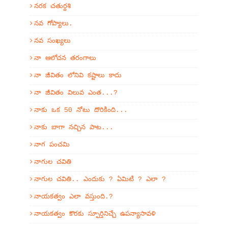
నరక చతుర్దశి
నవ గోప్యాలు.
నవ సంఖ్యలు
నా ఆలోచన తరంగాలు
నా జీవితం లోనివి కష్టాలు కాదు
నా జీవితం విలువ ఎంత...?
నాకు ఒక 50 నోటు దొరికింది...
నాకు బాగా నచ్చిన పాట...
నాగ పంచమి
నాగుల చవితి
నాగుల చవితి.. ఎందుకు ? ఏమిటి ? ఎలా ?
నాయకత్వం ఎలా వస్తుంది.?
నాయకత్వం కొరకు స్ఫూర్తినిచ్చే ఉపన్యాసావళి