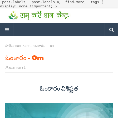
.post-labels, .post-labels a, .find-more, .tags {
display: none !important; }
హోమ్
Ram Karri
ఓంకారం - Om
ఓంకారం - Om
Ram Karri
ఓంకారం విశిష్ట‌త