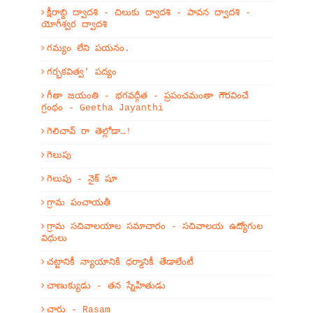
క్షీరాబ్ది ద్వాదశి - చిలుకు ద్వాదశి - పావన ద్వాదశి -
యోగీశ్వర ద్వాదశి
గమ్యం లేని పయనం.
గర్భకవిత్వ' పద్యం
గీతా జయంతి - భగవద్గీత - ప్రపంచమంతా గౌరవించే
గ్రంథం - Geetha Jayanthi
గెలిచావ్ రా తెల్లోడా…!
గెలుపు
గెలుపు - నైక్ షూ
గ్రామ పంచాయతీ
గ్రామ సచివాలయాల సమాచారం - సచివాలయ ఉద్యోగుల
విధులు
చట్టానికీ న్యాయానికి ధర్మానికీ తేడాలేంటీ
చాణుక్యుడు - తన స్నేహితుడు
చారు - Rasam