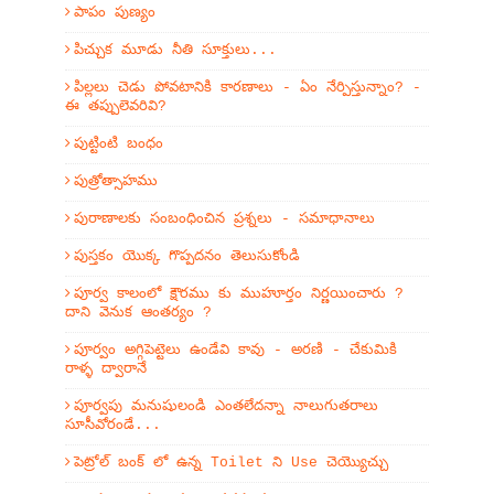
పాపం పుణ్యం
పిచ్చుక మూడు నీతి సూక్తులు...
పిల్లలు చెడు పోవటానికి కారణాలు - ఏం నేర్పిస్తున్నాం? -
ఈ తప్పులెవరివి?
పుట్టింటి బంధం
పుత్రోత్సాహము
పురాణాలకు సంబంధించిన ప్రశ్నలు - సమాధానాలు
పుస్తకం యొక్క గొప్పదనం తెలుసుకోండి
పూర్వ కాలంలో క్షౌరము కు ముహూర్తం నిర్ణయించారు ?
దాని వెనుక ఆంతర్యం ?
పూర్వం అగ్గిపెట్టెలు ఉండేవి కావు - అరణి - చేకుమికి
రాళ్ళ ద్వారానే
పూర్వపు మనుషులండి ఎంతలేదన్నా నాలుగుతరాలు
సూసీవోరండే...
పెట్రోల్ బంక్ లో ఉన్న Toilet ని Use చెయ్యొచ్చు