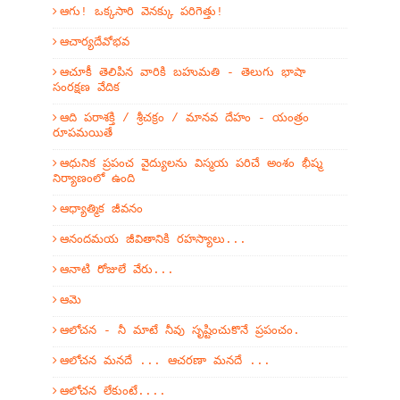
ఆగు! ఒక్కసారి వెనక్కు పరిగెత్తు!
ఆచార్యదేవోభవ
ఆచూకీ తెలిపిన వారికి బహుమతి - తెలుగు భాషా
సంరక్షణ వేదిక
ఆది పరాశక్తి / శ్రీచక్రం / మానవ దేహం - యంత్రం
రూపమయితే
ఆధునిక ప్రపంచ వైద్యులను విస్మయ పరిచే అంశం భీష్మ
నిర్యాణంలో ఉంది
ఆధ్యాత్మిక జీవనం
ఆనందమయ జీవితానికి రహస్యాలు...
ఆనాటి రోజులే వేరు...
ఆమె
ఆలోచన - నీ మాటే నీవు సృష్టించుకొనే ప్రపంచం.
ఆలోచన మనదే ... ఆచరణా మనదే ...
ఆలోచన లేకుంటే....