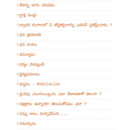
దేశాన్ని బాగు పరచడం
ద్రాక్ష పండ్లు
ద్వాదశ లింగాలలో ఏ జ్యోతిర్లింగాన్ని ఎవరిచే ప్రతిష్ఠించారు ?
ధన త్రయోదశి
ధన దాహం
ధనుర్మాసం
ధర్మం చెయ్యండి
ధైర్యవచనాలు
ధ్యానం - Meditation
ధ్రువపు ఎలుగుబంట్లును ఎలా వేటాడతారో తెలుసా ?
నక్షత్రాలు ఉన్నాయో తెలుసుకోవడం ఎలా ?
నన్ను కాలం మార్చివేసింది....
నమస్కారం