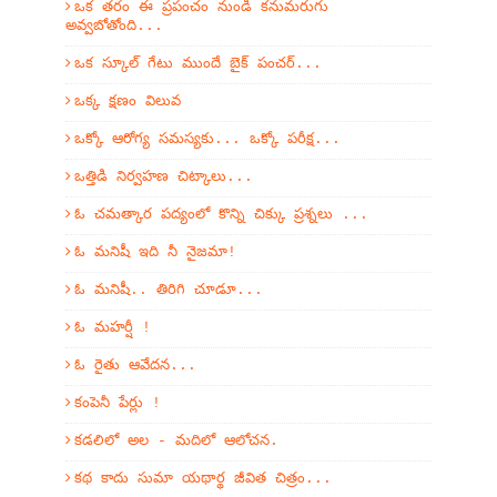
ఒక తరం ఈ ప్రపంచం నుండి కనుమరుగు
అవ్వబోతోంది...
ఒక స్కూల్ గేటు ముందే బైక్ పంచర్...
ఒక్క క్షణం విలువ
ఒక్కో ఆరోగ్య సమస్యకు... ఒక్కో పరీక్ష...
ఒత్తిడి నిర్వహణ చిట్కాలు...
ఓ చమత్కార పద్యంలో కొన్ని చిక్కు ప్రశ్నలు ...
ఓ మనిషీ ఇది నీ నైజమా!
ఓ మనిషీ.. తిరిగి చూడూ...
ఓ మహర్షీ !
ఓ రైతు ఆవేదన...
కంపెనీ పేర్లు !
కడలిలో అల - మదిలో ఆలోచన.
కథ కాదు సుమా యథార్థ జీవిత చిత్రం...