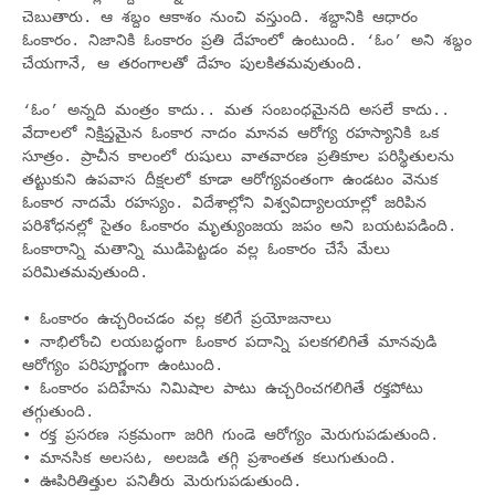
చెబుతారు. ఆ శ‌బ్దం ఆకాశం నుంచి వ‌స్తుంది. శ‌బ్దానికి ఆధారం
ఓంకారం. నిజానికి ఓంకారం ప్ర‌తి దేహంలో ఉంటుంది. ‘ఓం’ అని శబ్దం
చేయగానే, ఆ తరంగాలతో దేహం పులకితమవుతుంది.
‘ఓం’ అన్న‌ది మంత్రం కాదు.. మ‌త సంబంధ‌మైన‌ది అస‌లే కాదు..
వేదాల‌లో నిక్షిప్త‌మైన ఓంకార నాదం మానవ ఆరోగ్య ర‌హ‌స్యానికి ఒక
సూత్రం. ప్రాచీన కాలంలో రుషులు వాత‌వార‌ణ ప్ర‌తికూల ప‌రిస్థితుల‌ను
త‌ట్టుకుని ఉప‌వాస దీక్ష‌ల‌లో కూడా ఆరోగ్య‌వంతంగా ఉండ‌టం వెనుక
ఓంకార నాద‌మే ర‌హ‌స్యం. విదేశాల్లోని విశ్వ‌విద్యాల‌యాల్లో జ‌రిపిన
ప‌రిశోధ‌న‌ల్లో సైతం ఓంకారం మృత్యుంజ‌య జ‌పం అని బ‌య‌ట‌ప‌డింది.
ఓంకారాన్ని మ‌తాన్ని ముడిపెట్ట‌డం వ‌ల్ల ఓంకారం చేసే మేలు
ప‌రిమిత‌మ‌వుతుంది.
•
ఓంకారం ఉచ్చ‌రించ‌డం వ‌ల్ల క‌లిగే ప్ర‌యోజ‌నాలు
•
నాభిలోంచి ల‌య‌బ‌ద్ధంగా ఓంకార ప‌దాన్ని ప‌ల‌క‌గ‌లిగితే మాన‌వుడి
ఆరోగ్యం ప‌రిపూర్ణంగా ఉంటుంది.
•
ఓంకారం ప‌దిహేను నిమిషాల పాటు ఉచ్చ‌రించ‌గ‌లిగితే ర‌క్త‌పోటు
త‌గ్గుతుంది.
•
ర‌క్త‌ ప్ర‌స‌ర‌ణ స‌క్ర‌మంగా జ‌రిగి గుండె ఆరోగ్యం మెరుగుప‌డుతుంది.
•
మాన‌సిక అల‌స‌ట‌, అల‌జ‌డి త‌గ్గి ప్ర‌శాంతత క‌లుగుతుంది.
•
ఊపిరితిత్తుల ప‌నితీరు మెరుగుప‌డుతుంది.