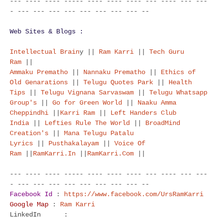
--- ---- ---- ----- ---- ---- ---- --- ---- --- ---
- --- --- --- --- --- --- --- --- --
Web Sites & Blogs :
Intellectual Brain
y ||
Ram Karri
||
Tech Guru
Ram
||
Ammaku Prematho
||
Nannaku Prematho
||
Ethics of
Old Genarations
||
Telugu Quotes Park
||
Health
Tips
||
Telugu Vignana Sarvaswam
||
Telugu Whatsapp
Group's
||
Go for Green World
||
Naaku Amma
Cheppindhi
||
Karri Ram
||
Left Handers Club
India
||
Lefties Rule The World
||
BroadMind
Creation's
||
Mana Telugu Patalu
Lyrics
||
Pusthakalayam
||
Voice Of
Ram
||
RamKarri.In
||
RamKarri.Com
||
--- ---- ---- ----- ---- ---- ---- --- ---- --- ---
- --- --- --- --- --- --- --- --- --
Facebook Id
:
https://www.facebook.com/UrsRamKarri
Google Map
:
Ram Karri
LinkedIn
: