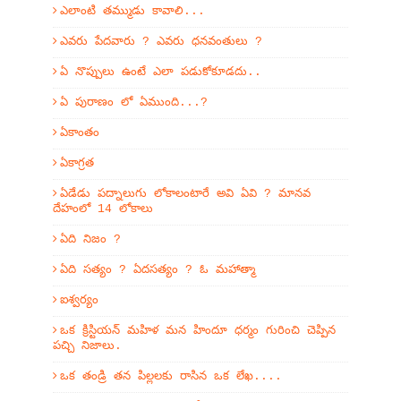
ఎలాంటి తమ్ముడు కావాలి...
ఎవరు పేదవారు ? ఎవరు ధనవంతులు ?
ఏ నొప్పులు ఉంటే ఎలా పడుకోకూడదు..
ఏ పురాణం లో ఏముంది...?
ఏకాంతం
ఏకాగ్రత
ఏడేడు పద్నాలుగు లోకాలంటారే అవి ఏవి ? మానవ
దేహంలో 14 లోకాలు
ఏది నిజం ?
ఏది సత్యం ? ఏదసత్యం ? ఓ మహాత్మా
ఐశ్వర్యం
ఒక క్రిస్టియన్ మహిళ మన హిందూ ధర్మం గురించి చెప్పిన
పచ్చి నిజాలు.
ఒక తండ్రి తన పిల్లలకు రాసిన ఒక లేఖ....