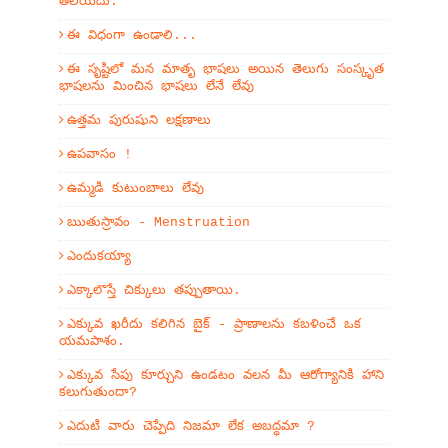
తెలియదు.
ఈ విధంగా ఉండాలి...
ఈ సృష్టిలో మన మాతృ భాషలు అయిన తెలుగు సంస్కృత
భాషలను మించిన భాషలు లేనే లేవు
ఉత్తమ పురుషుని లక్షణాలు
ఉపవాసం !
ఉమ్మడి కుటుంబాలు లేవు
ఋతుస్రావం - Menstruation
ఎందుకయ్యా
ఎక్కాలొస్తే చిక్కులు తప్పుతాయి.
ఎక్కువ ఖరీదు కలిగిన బైక్ - ప్రాణాలను కబళించే ఒక
యమపాశం.
ఎక్కువ సేపు కూర్చుని ఉండటం వలన మీ ఆరోగ్యానికి హాని
కలుగుతుందా?
ఎదుటి వారు చెప్పేది నిజమా లేక అబద్ధమా ?