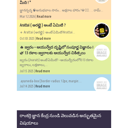
మీది ! "
జ్ఞానస్పర్శ 🧠అనుభవాల సారం... అక్షరాల హారం !💎✍🏻 . . . రామ్...
Mar 12 2026 |
Read more
Arattai ( అరట్టై ) అంటే ఏమిటి ?
🔹 Arattai ( అరట్టై ) అంటే ఏమిటి?Arattai...
Oct 03 2025 |
Read more
🔥 జ్వరం – ఆయుర్వేద దృష్టిలో సంపూర్ణ విజ్ఞానం ౹
🌿 13 రకాల జ్వరాలకు ఆయుర్వేద చికిత్సలు
జ్వరం (Jvaraḥ) అంటే ఏమిటి? – ఆయుర్వేదంలోని 13 రకాల
జ్వరాలు, లక్షణాలు,...
Jul 15 2025 |
Read more
.ayurveda-box { border-radius: 12px; margin:...
Jul 14 2025 |
Read more
రాంకర్రి జ్ఞాన కేంద్ర నుండి వెలువడిన అద్భుతమైన
విషయాలు