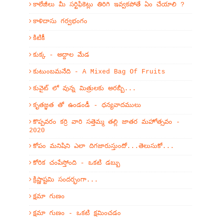
కాలేజీలు మీ సర్టిఫికెట్లు తిరిగి ఇవ్వకపోతే ఏం చేయాలి ?
కాళిదాసు గర్వభంగం
కిటికీ
కుక్క - అద్దాల మేడ
కుటుంబమనేది - A Mixed Bag Of Fruits
కువైట్ లో వున్న మిత్రులకు అరబ్బీ...
కృతజ్ఞత తో ఉండండీ - ధన్యవాదములు
కొప్పవరం కర్రి వారి సత్తెమ్మ తల్లి జాతర మహోత్సవం -
2020
కోపం మనిషిని ఎలా దిగజారుస్తుందో...తెలుసుకో...
కోరిక చంపేస్తోంది - ఒకటి డబ్బు
క్రిష్ణాష్టమి సందర్భంగా...
క్షమా గుణం
క్షమా గుణం - ఒకటి క్షమించడం