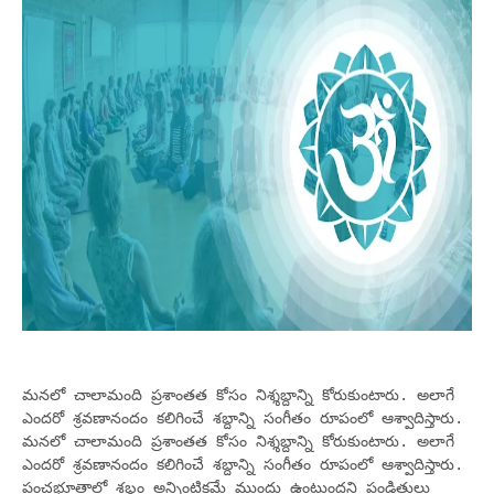
మ‌న‌లో చాలామంది ప్ర‌శాంత‌త కోసం నిశ్శ‌బ్దాన్ని కోరుకుంటారు. అలాగే
ఎంద‌రో శ్ర‌వ‌ణానందం క‌లిగించే శ‌బ్దాన్ని సంగీతం రూపంలో ఆశ్వాదిస్తారు.
మ‌న‌లో చాలామంది ప్ర‌శాంత‌త కోసం నిశ్శ‌బ్దాన్ని కోరుకుంటారు. అలాగే
ఎంద‌రో శ్ర‌వ‌ణానందం క‌లిగించే శ‌బ్దాన్ని సంగీతం రూపంలో ఆశ్వాదిస్తారు.
పంచ‌భూతాల్లో శ‌బ్దం అన్నింటిక‌మే ముందు ఉంటుంద‌ని పండితులు