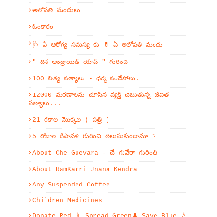
అలోపతి మందులు
ఓంకారం
🩺 ఏ ఆరోగ్య సమస్య కు 💊 ఏ అలోపతి మందు
" దిశ ఆండ్రాయిడ్ యాప్ " గురించి
100 నిత్య సత్యాలు - ధర్మ సందేహాలు.
12000 మరణాలను చూసిన వ్యక్తి చెబుతున్న జీవిత
సత్యాలు...
21 రకాల మొక్కల ( పత్రి )
5 రోజుల దీపావళి గురించి తెలుసుకుందామా ?
About Che Guevara - చే గువేరా గురించి
About RamKarri Jnana Kendra
Any Suspended Coffee
Children Medicines
Donate Red 💉 Spread Green🌲 Save Blue 💧