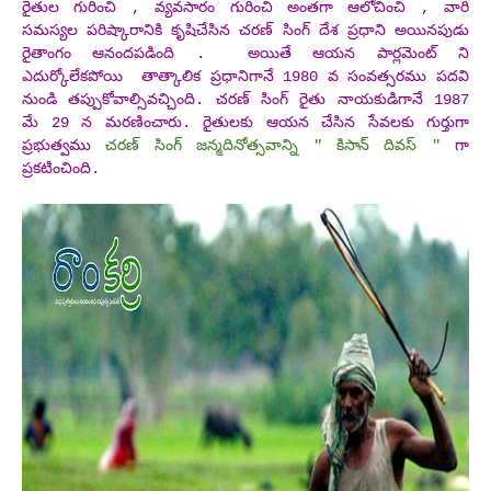
రైతుల గురించి , వ్యవసారం గురించి అంతగా ఆలోచించి , వారి
సమస్యల పరిష్కారానికి కృషిచేసిన చరణ్ సింగ్ దేశ ప్రధాని అయినపుడు
రైతాంగం ఆనందపడింది . అయితే ఆయన పార్లమెంట్ ని
ఎదుర్కోలేకపోయి తాత్కాలిక ప్రధానిగానే 1980 వ సంవత్సరము పదవి
నుండి తప్పుకోవాల్సివచ్చింది. చరణ్ సింగ్ రైతు నాయకుడిగానే 1987
మే 29 న మరణించారు. రైతులకు ఆయన చేసిన సేవలకు గుర్తుగా
ప్రభుత్వము
చరణ్ సింగ్ జన్మదినోత్సవాన్ని " కిసాన్‌ దివస్ "
గా
ప్రకటించింది.