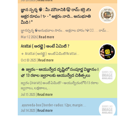
​జ్ఞాన స్పర్శ 🧠 : మీ మౌనానికి 🤫 రామ్ కర్రి ✍️
అక్షర రూపం ! ✨ - ​" అక్షరం నాది... అనుభూతి
మీది ! "
జ్ఞానస్పర్శ 🧠అనుభవాల సారం... అక్షరాల హారం !💎✍🏻 . . . రామ్...
Mar 12 2026 |
Read more
Arattai ( అరట్టై ) అంటే ఏమిటి ?
🔹 Arattai ( అరట్టై ) అంటే ఏమిటి?Arattai...
Oct 03 2025 |
Read more
🔥 జ్వరం – ఆయుర్వేద దృష్టిలో సంపూర్ణ విజ్ఞానం ౹
🌿 13 రకాల జ్వరాలకు ఆయుర్వేద చికిత్సలు
జ్వరం (Jvaraḥ) అంటే ఏమిటి? – ఆయుర్వేదంలోని 13 రకాల
జ్వరాలు, లక్షణాలు,...
Jul 15 2025 |
Read more
.ayurveda-box { border-radius: 12px; margin:...
Jul 14 2025 |
Read more