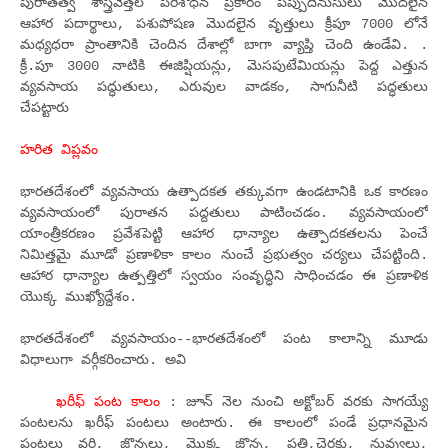
పురాతత్వ శాస్త్రవేత్తల పరిశోధన ప్రకారం పప్పుదినుసులు మొదలైన
ఆహార పదార్థాలు, పశుపోషణ మొదలైన వృత్తులు క్రీపూ 7000 లోనే
మధ్యధరా ప్రాంతానికి చెందిన దేశాల్లో బాగా వ్యాప్తి చెంది ఉండేవి. .
క్రీ.పూ 3000 నాటికి ఈజిప్షియన్లు, మెసపుటేమియన్లు పెద్ద ఎత్తున
వ్యవసాయ పద్ధుతులు, ఎరువుల వాడకం, సాగునీటి పద్ధతులు
చేపట్టారు
హరిత విప్లవం
భారతదేశంలో వ్యవసాయ ఉత్పాదకత తక్కువగా ఉండటానికి ఒక కారణం
వ్యవసాయంలో పురాతన పద్దతులు పాటించడం. వ్యవసాయంలో
యాంత్రీకరణం ప్రవేశపెట్టి ఆహార ధాన్యాల ఉత్పాదకతలను పెంచే
నిమిత్తమై మూడో ప్రణాళికా కాలం నుంచే ప్రభుత్వం చర్యలు చేపట్టింది.
ఆహార ధాన్యాల ఉత్పత్తిలో స్వయం సంవృద్ధిని సాధించడం ఈ ప్రణాళిక
యొక్క ముఖ్యోద్దేశం.
భారతదేశంలో వ్యవసాయం--భారతదేశంలో పంట కాలాన్ని మూడు
విధాలుగా వర్గీకరించారు. అవి
ఖరీఫ్ పంట కాలం
: జూన్ నెల నుంచి అక్టోబర్ వరకు సాగయ్యే
పంటలను ఖరీఫ్ పంటలు అంటారు. ఈ కాలంలో పండే ప్రధానమైన
పంటలు వరి, జొన్నలు, మొక్క జొన్న, పత్తి,చెరకు, నువ్వులు,