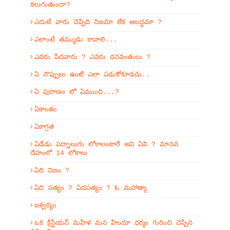
కలుగుతుందా?
ఎదుటి వారు చెప్పేది నిజమా లేక అబద్ధమా ?
ఎలాంటి తమ్ముడు కావాలి...
ఎవరు పేదవారు ? ఎవరు ధనవంతులు ?
ఏ నొప్పులు ఉంటే ఎలా పడుకోకూడదు..
ఏ పురాణం లో ఏముంది...?
ఏకాంతం
ఏకాగ్రత
ఏడేడు పద్నాలుగు లోకాలంటారే అవి ఏవి ? మానవ
దేహంలో 14 లోకాలు
ఏది నిజం ?
ఏది సత్యం ? ఏదసత్యం ? ఓ మహాత్మా
ఐశ్వర్యం
ఒక క్రిస్టియన్ మహిళ మన హిందూ ధర్మం గురించి చెప్పిన