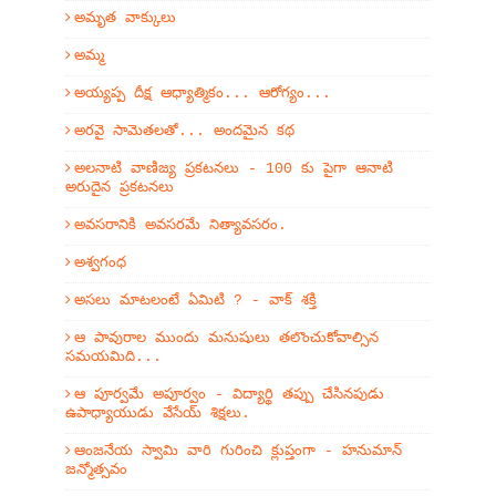
అమృత వాక్కులు
అమ్మ
అయ్యప్ప దీక్ష ఆధ్యాత్మికం... ఆరోగ్యం...
అరవై సామెతలతో... అందమైన కథ
అలనాటి వాణిజ్య ప్రకటనలు - 100 కు పైగా ఆనాటి
అరుదైన ప్రకటనలు
అవసరానికి అవసరమే నిత్యావసరం.
అశ్వగంధ
అసలు మాటలంటే ఏమిటి ? - వాక్ శక్తి
ఆ పావురాల ముందు మనుషులు తలొంచుకోవాల్సిన
సమయమిది...
ఆ పూర్వమే అపూర్వం - విద్యార్థి తప్పు చేసినపుడు
ఉపాధ్యాయుడు వేసేయ్ శిక్షలు.
ఆంజనేయ స్వామి వారి గురించి క్లుప్తంగా - హనుమాన్
జన్మోత్సవం