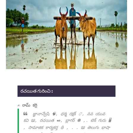
రచయిత గురించి :
✍ రామ్ కర్రి
జ్ఞానాన్వేషి 🧠, ధర్మ రక్షక్ 📿, నవ యువ
కవి 📖, రచయిత ✒️, బ్లాగర్ 🪩 ,. టెక్ గురు 🖥️
, సామాజిక కార్యకర్త 🩸 , . . 📖 తెలుగు భాషా