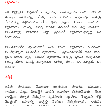
వ్యవసాయం
ఒక నిర్ధిష్టమైన పద్ధతిలో మొక్కలను, జంతువులను పెంచి, పోషించి
తద్వారా ఆహారాన్ని, మేత, నార మరియు ఇంధనాన్ని ఉత్పత్తి
చేయటాన్ని వ్యవసాయం లేదా కృషి (Agriculture) అంటారు.
వ్యవసాయం యొక్క చరిత్ర మానవ చరిత్రలో అతి పెద్ద అంశము.
ప్రపంచవ్యాప్త సామాజిక ఆర్ధిక ప్రగతిలో వ్యవసాయభివృద్ధి ఒక
కీలకాంశము.
ప్రపంచములోని శ్రామికులలో 42% మంది వ్యవసాయ రంగములో
పనిచేస్తున్నారు అందుచేత వ్యవసాయం, ప్రపంచములోనే అధిక శాతం
ప్రజల యొక్క వృత్తి. అయితే వ్యవసాయ ఉత్పత్తి ప్రపంచ ఉత్పాదనలో
(అన్ని దేశాల సమిష్టి ఉత్పాదనల కూడిక) కేవలం 5% మాత్రమే నని
అంచనా.
చరిత్ర
ఆదిమ మానవులు మొదటగా జంతువుల మాంసం, దుంపలు,
కాయలు, పండ్లు మొదలైన వాటిని ఆహారంగా తీసుకునేవారు. కొంత
కాలమైన తర్వాత నెమ్మదిగా వ్యవసాయ పద్ధతులు నేర్చుకుని కొద్ది
మొత్తంలో ఆహారాన్ని ఉత్పత్తి చేయడం నేర్చుకున్నారు. ఆధునిక