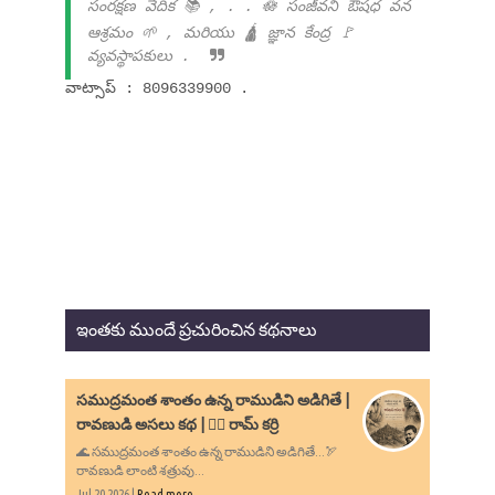
సంరక్షణ వేదిక 📚 , . . 🪷 సంజీవని ఔషధ వన
ఆశ్రమం 🌱 , మరియు 🛕 జ్ఞాన కేంద్ర 🚩
వ్యవస్థాపకులు .
వాట్సాప్ : 8096339900 .
ఇంతకు ముందే ప్రచురించిన కథనాలు
సముద్రమంత శాంతం ఉన్న రాముడిని అడిగితే |
రావణుడి అసలు కథ | ✍🏻 రామ్ కర్రి
🌊 సముద్రమంత శాంతం ఉన్న రాముడిని అడిగితే...🏹
రావణుడి లాంటి శత్రువు...
Jul 20 2026 |
Read more