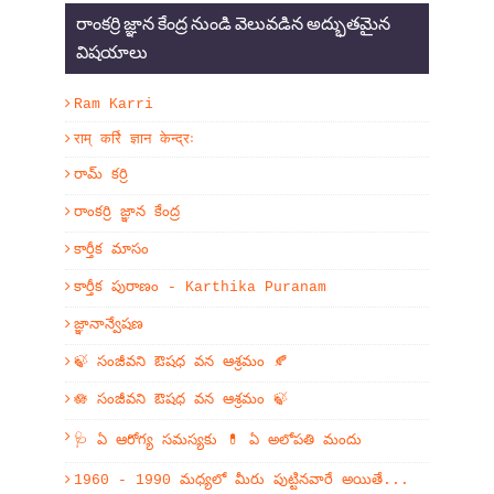
రాంకర్రి జ్ఞాన కేంద్ర నుండి వెలువడిన అద్భుతమైన
విషయాలు
Ram Karri
राम् कर्रि ज्ञान केन्द्रः
రామ్ కర్రి
రాంకర్రి జ్ఞాన కేంద్ర
కార్తీక మాసం
కార్తీక పురాణం - Karthika Puranam
జ్ఞానాన్వేషణ
🍃 సంజీవని ఔషధ వన ఆశ్రమం 🍂
🪷 సంజీవని ఔషధ వన ఆశ్రమం 🍃
🩺 ఏ ఆరోగ్య సమస్యకు 💊 ఏ అలోపతి మందు
1960 - 1990 మధ్యలో మీరు పుట్టినవారే అయితే...