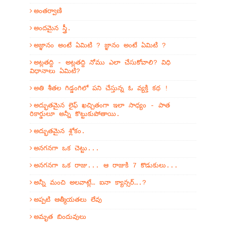
అంతర్వాణి
అందమైన స్త్రీ.
అజ్ఞానం అంటే ఏమిటి ? జ్ఞానం అంటే ఏమిటి ?
అట్లతద్ది - అట్లతద్ది నోము ఎలా చేసుకోవాలి? విధి
విధానాలు ఏమిటి?
అతి శీతల గిడ్డంగిలో పని చేస్తున్న ఓ వ్యక్తి కథ !
అద్భుతమైన లైఫ్ ఖచ్చితంగా ఇలా సాధ్యం - పాత
రికార్డులూ అన్నీ కొట్టుకుపోతాయి.
అద్భుతమైన శ్లోకం.
అనగనగా ఒక చెట్టు...
అనగనగా ఒక రాజు... ఆ రాజుకి 7 కొడుకులు...
అన్నీ మంచి అలవాట్లే… ఐనా క్యాన్సర్….?
అప్పటి ఆత్మీయతలు లేవు
అమృత బిందువులు