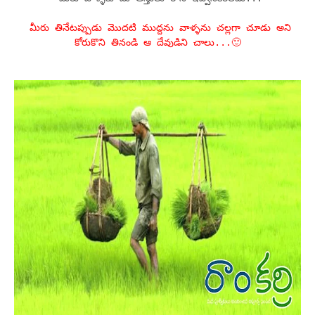
మీరు తినేటప్పుడు మొదటి ముద్దను వాళ్ళను చల్లగా చూడు అని
కోరుకొని తినండి ఆ దేవుడిని చాలు...🙂