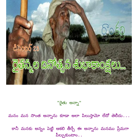
"రైతు అన్నా"
మనం మన సొంత అన్నాను కూడా అలా పిలుస్తామో లేదో తెలీదు...
కానీ మనకు అన్నం పెట్టి ఆకలి తీర్చే ఈ అన్నాను మనము ప్రేమగా
పీల్చుకుంటాం..