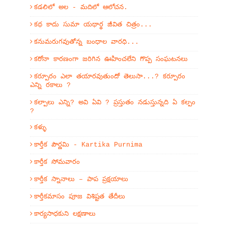
కడలిలో అల - మదిలో ఆలోచన.
కథ కాదు సుమా యథార్థ జీవిత చిత్రం...
కనుమరుగవుతోన్న బంధాల వారధి...
కరోనా కారణంగా జరిగిన ఊహించలేని గొప్ప సంఘటనలు
కర్పూరం ఎలా తయారవుతుందో తెలుసా...? కర్పూరం
ఎన్ని రకాలు ?
కల్పాలు ఎన్ని? అవి ఏవి ? ప్రస్తుతం నడుస్తున్నది ఏ కల్పం
?
కళ్ళు
కార్తీక పౌర్ణమి - Kartika Purnima
కార్తీక సోమవారం
కార్తీక స్నానాలు – పాప ప్రక్షయాలు
కార్తీకమాసం పూజ విశిష్టత తేదీలు
కార్యసాధకుని లక్షణాలు