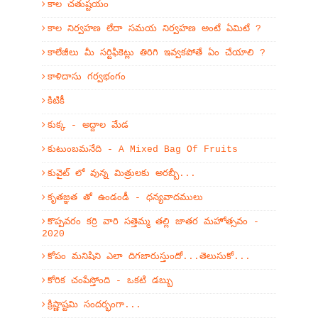
కాల చతుష్టయం
కాల నిర్వహణ లేదా సమయ నిర్వహణ అంటే ఏమిటే ?
కాలేజీలు మీ సర్టిఫికెట్లు తిరిగి ఇవ్వకపోతే ఏం చేయాలి ?
కాళిదాసు గర్వభంగం
కిటికీ
కుక్క - అద్దాల మేడ
కుటుంబమనేది - A Mixed Bag Of Fruits
కువైట్ లో వున్న మిత్రులకు అరబ్బీ...
కృతజ్ఞత తో ఉండండీ - ధన్యవాదములు
కొప్పవరం కర్రి వారి సత్తెమ్మ తల్లి జాతర మహోత్సవం -
2020
కోపం మనిషిని ఎలా దిగజారుస్తుందో...తెలుసుకో...
కోరిక చంపేస్తోంది - ఒకటి డబ్బు
క్రిష్ణాష్టమి సందర్భంగా...