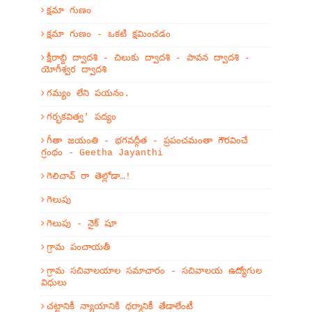
క్షమా గుణం
క్షమా గుణం - ఒకటి క్షమించడం
క్షీరాబ్ది ద్వాదశి - చిలుకు ద్వాదశి - పావన ద్వాదశి -
యోగీశ్వర ద్వాదశి
గమ్యం లేని పయనం.
గర్భకవిత్వ' పద్యం
గీతా జయంతి - భగవద్గీత - ప్రపంచమంతా గౌరవించే
గ్రంథం - Geetha Jayanthi
గెలిచావ్ రా తెల్లోడా…!
గెలుపు
గెలుపు - నైక్ షూ
గ్రామ పంచాయతీ
గ్రామ సచివాలయాల సమాచారం - సచివాలయ ఉద్యోగుల
విధులు
చట్టానికీ న్యాయానికి ధర్మానికీ తేడాలేంటీ