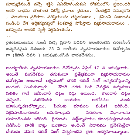
సూర్యుడినుండి వచ్చే శక్తిని వినియోగించుకుని లోకములోని ప్రజలందరి
ఆకలి బాధను తొలగించె పరోక్ష దైవాలు రైతులు. నేలతల్లిని నమ్ముకొని
, పలురకాల ప్రతికూల పరిష్తితులను తట్టుకుంటూ , శ్రమించి పంటలను
పండించి దేశ ఆర్ధికవ్యవస్థలో కీలకపాత్ర పోషిస్తారు వ్యవసాయధారులు .
ఒకప్పుడు అందరి వృత్తీ వ్యవసాయమే.
--
రైతుకుటుంబము నుండి వచ్చి ప్రధాని పదవిని అలంకరించిన చరణసింగ్
జన్మదినమైన డిశంబరు 23 ని జాతీయ వ్యవసాయదారుల దినోత్సవం
గా (కిసాన్‌ దివస్ ) జరుపుకుంటోంది భారతదేశము.
అంతర్జాతీయ వ్యవసాయదారుల దినోత్సవం ఏప్రిల్ 17 న జరుపుతారు.
అయితే మనదేశము తమకంటూ ప్రత్యేకముగా వ్యవసాయదారుల
దినోత్సవం ఉండాలనే లక్ష్యముతో చౌదరి చరణ్ సింగ్ జన్మదినోస్తవాన్ని
అందుకు ఎంచుకున్నారు. చౌదరి చరణ్ సింగ్ చేపట్టిన ఉద్యమాల
ఫలితం గానే జమీందారీ చట్టం రద్దు అయింది. కౌలుదారీ చట్టం
వచ్చింది. మరికొందరు నాయకుల ఆలోచనల నుండి
భూసంస్కరణలొచ్చాయి. పేదలకు భూముల పంపిణీ జరిగింది.
వ్యవసాయదారులకు అనుకూలమైన పరురకాల విధానాలను
రూపొందించడం జరిగింది. రైతులను వడ్డీ్వ్యాపారుల కబంధహస్తాలనుండి
విడిపించి వారికి బ్యాం ఋణాలు అందించే విధానము ప్రవేశపెట్టేలా
చేయడం వెనుక చరణ్ సింగ్ నిర్వహించిన రైతు ఉద్యమాలున్నాయి.