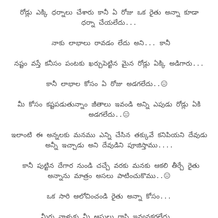
రోడ్లు ఎక్కి ధర్నాలు చేశారు కానీ ఏ రోజు ఒక రైతు అన్నా కూడా
ధర్నా చేయలేదు...
నాకు లాభాలు రావడం లేదు అని... కానీ
నష్టం వస్తే కనీసం పంటకు ఖర్చుపెట్టిన మైన రోడ్లు ఏక్కి అడిగారు...
కానీ లాభాల కోసం ఏ రోజు అడగలేదు..😑
మీ కోసం కష్టపడుతున్నాం జీతాలు ఇవండి అన్ని ఎపుడు రోడ్లు ఏకి
అడగలేదు..😑
ఇలాంటి ఈ అన్నలకు మనము ఎన్ని చేసిన తక్కువే కనిపియని దేవుడు
అన్నీ ఇచ్చాడు అని దేవుడిని పూజిస్తాము....
కానీ పుట్టిన దేగార నుండి చచ్చే వరకు మనకు ఆకలి తీర్చే రైతు
అన్నాను మాత్రం అసలు పాటించుకొము..😑
ఒక సారి ఆలోచించండి రైతు అన్నా కోసం...
మీరు వాళ్ళకు మీ ఆస్తులు రాసి ఇవ్వనకరలేదు...