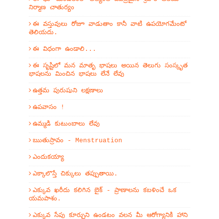
నిర్మాణ చాతుర్యం
ఈ వస్తువులు రోజూ వాడుతాం కానీ వాటి ఉపయోగమేంటో
తెలియదు.
ఈ విధంగా ఉండాలి...
ఈ సృష్టిలో మన మాతృ భాషలు అయిన తెలుగు సంస్కృత
భాషలను మించిన భాషలు లేనే లేవు
ఉత్తమ పురుషుని లక్షణాలు
ఉపవాసం !
ఉమ్మడి కుటుంబాలు లేవు
ఋతుస్రావం - Menstruation
ఎందుకయ్యా
ఎక్కాలొస్తే చిక్కులు తప్పుతాయి.
ఎక్కువ ఖరీదు కలిగిన బైక్ - ప్రాణాలను కబళించే ఒక
యమపాశం.
ఎక్కువ సేపు కూర్చుని ఉండటం వలన మీ ఆరోగ్యానికి హాని