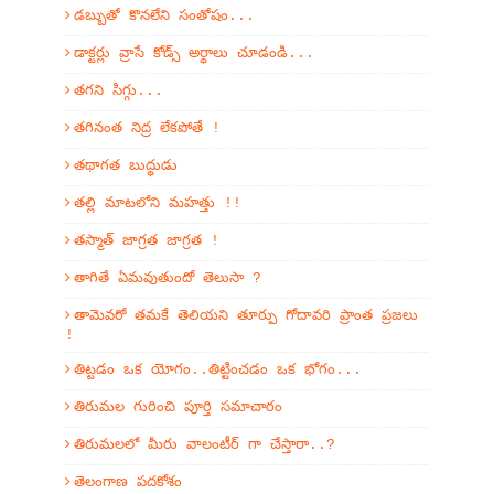
డబ్బుతో కొనలేని సంతోషం...
డాక్టర్లు వ్రాసే కోడ్స్ అర్ధాలు చూడండి...
తగని సిగ్గు...
తగినంత నిద్ర లేకపోతే !
తథాగత బుద్థుడు
తల్లి మాటలోని మహత్తు !!
తస్మాత్ జాగ్రత జాగ్రత !
తాగితే ఏమవుతుందో తెలుసా ?
తామెవరో తమకే తెలియని తూర్పు గోదావరి ప్రాంత ప్రజలు
!
తిట్టడం ఒక యోగం..తిట్టించడం ఒక భోగం...
తిరుమల గురించి పూర్తి సమాచారం
తిరుమలలో మీరు వాలంటీర్ గా చేస్తారా..?
తెలంగాణ పదకోశం