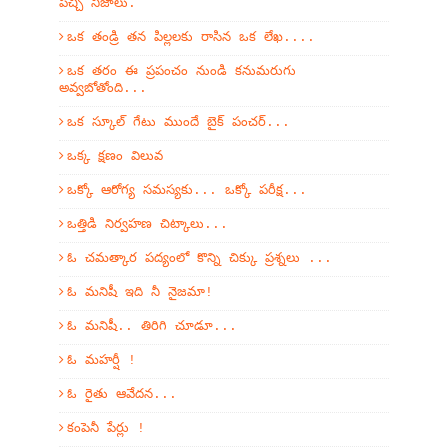
పచ్చి నిజాలు.
ఒక తండ్రి తన పిల్లలకు రాసిన ఒక లేఖ....
ఒక తరం ఈ ప్రపంచం నుండి కనుమరుగు
అవ్వబోతోంది...
ఒక స్కూల్ గేటు ముందే బైక్ పంచర్...
ఒక్క క్షణం విలువ
ఒక్కో ఆరోగ్య సమస్యకు... ఒక్కో పరీక్ష...
ఒత్తిడి నిర్వహణ చిట్కాలు...
ఓ చమత్కార పద్యంలో కొన్ని చిక్కు ప్రశ్నలు ...
ఓ మనిషీ ఇది నీ నైజమా!
ఓ మనిషీ.. తిరిగి చూడూ...
ఓ మహర్షీ !
ఓ రైతు ఆవేదన...
కంపెనీ పేర్లు !