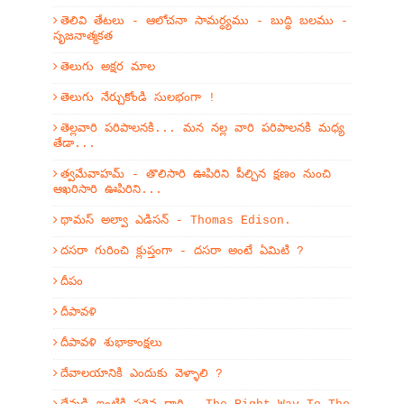
తెలివి తేటలు - ఆలోచనా సామర్ధ్యము - బుద్ధి బలము -
సృజనాత్మకత
తెలుగు అక్షర మాల
తెలుగు నేర్చుకోండి సులభంగా !
తెల్లవారి పరిపాలనకి... మన నల్ల వారి పరిపాలనకి మధ్య
తేడా...
త్వమేవాహమ్‌ - తొలిసారి ఊపిరిని పీల్చిన క్షణం నుంచి
ఆఖరిసారి ఊపిరిని...
థామస్ అల్వా ఎడిసన్ - Thomas Edison.
దసరా గురించి క్లుప్తంగా - దసరా అంటే ఏమిటి ?
దీపం
దీపావళి
దీపావళి శుభాకాంక్షలు
దేవాలయానికి ఎందుకు వెళ్ళాలి ?