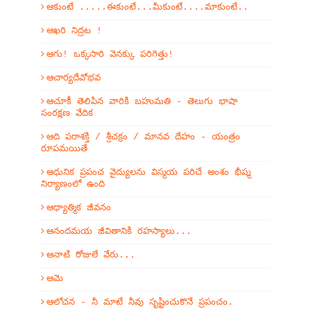
ఆకుంటే .....ఈకుంటే...మీకుంటే....మాకుంటే..
ఆఖరి నిద్రట !
ఆగు! ఒక్కసారి వెనక్కు పరిగెత్తు!
ఆచార్యదేవోభవ
ఆచూకీ తెలిపిన వారికి బహుమతి - తెలుగు భాషా
సంరక్షణ వేదిక
ఆది పరాశక్తి / శ్రీచక్రం / మానవ దేహం - యంత్రం
రూపమయితే
ఆధునిక ప్రపంచ వైద్యులను విస్మయ పరిచే అంశం భీష్మ
నిర్యాణంలో ఉంది
ఆధ్యాత్మిక జీవనం
ఆనందమయ జీవితానికి రహస్యాలు...
ఆనాటి రోజులే వేరు...
ఆమె
ఆలోచన - నీ మాటే నీవు సృష్టించుకొనే ప్రపంచం.