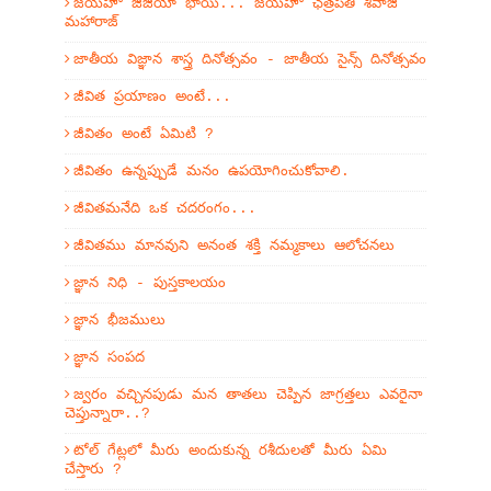
జయహో జిజియా భాయి... జయహో ఛత్రపతి శివాజీ
మహారాజ్
జాతీయ విజ్ఞాన శాస్త్ర దినోత్సవం - జాతీయ సైన్స్ దినోత్సవం
జీవిత ప్రయాణం అంటే...
జీవితం అంటే ఏమిటి ?
జీవితం ఉన్నప్పుడే మనం ఉపయోగించుకోవాలి.
జీవితమనేది ఒక చదరంగం...
జీవితము మానవుని అనంత శక్తి నమ్మకాలు ఆలోచనలు
జ్ఞాన నిధి - పుస్తకాలయం
జ్ఞాన భీజములు
జ్ఞాన సంపద
జ్వరం వచ్చినపుడు మన తాతలు చెప్పిన జాగ్రత్తలు ఎవరైనా
చెప్తున్నారా..?
టోల్ గేట్లలో మీరు అందుకున్న రశీదులతో మీరు ఏమి
చేస్తారు ?