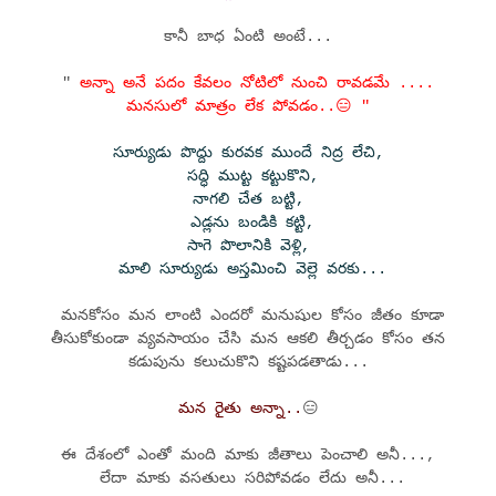
కానీ బాధ ఏంటి అంటే...
"
అన్నా అనే పదం కేవలం నోటిలో నుంచి రావడమే ....
మనసులో మాత్రం లేక పోవడం..😑 "
సూర్యుడు పొద్దు కురవక ముందే నిద్ర లేచి,
సద్ధి ముట్ట కట్టుకొని,
నాగలి చేత బట్టి,
ఎడ్లను బండికి కట్టి,
సాగె పొలానికి వెళ్లి,
మాలి సూర్యుడు అస్తమించి వెల్లె వరకు...
మనకోసం మన లాంటి ఎందరో మనుషుల కోసం జీతం కూడా
తీసుకోకుండా వ్యవసాయం చేసి మన ఆకలి తీర్చడం కోసం తన
కడుపును కలుచుకొని కష్టపడతాడు...
మన రైతు అన్నా..
😑
ఈ దేశంలో ఎంతో మంది మాకు జీతాలు పెంచాలి అనీ...,
లేదా మాకు వసతులు సరిపోవడం లేదు అనీ...