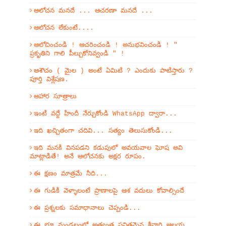
ఆలోచన మనదే ... ఆచరణా మనదే ...
ఆలోచన లేకుంటే....
ఆలోచించండి ! ఆచరించండి ! అనుభవించండి ! "
ప్రకృతిని గాలి పీల్చుకోనివ్వండి " !
ఆశౌచం ( మైల ) అంటే ఏమిటి ? ఎందుకు పాటిస్తారు ?
పూర్తి విశ్లేషణ.
ఆహార సూత్రాలు
ఇంటి వద్దే హిందీ నేర్చుకోండి WhatsApp ద్వారా...
ఇది ఖచ్చితంగా చదివి... సత్యం తెలుసుకోండి...
ఇది మనకి వినపడని కడుపులో అవయవాల ఘోష అవి
మాట్లాడితే! అనే ఆలోచనకు అక్షర రూపం.
ఈ క్షణం మాత్రమే నీది...
ఈ గుడికి వెళ్ళాలంటే ప్రాణాలపై ఆశ వదులు కోవాల్సిందే
ఈ ప్రశ్నలకు సమాధానాలు చెప్పండి...
ఈ భూ మండలంలో అత్యంత పవిత్రమైన శ్రీవారి ఆలయ