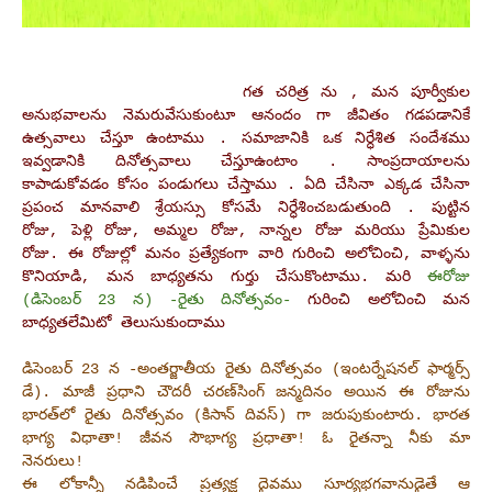
గత చరిత్ర ను , మన పూర్వీకుల
అనుభవాలను నెమరువేసుకుంటూ ఆనందం గా జీవితం గడపడానికే
ఉత్సవాలు చేస్తూ ఉంటాము . సమాజానికి ఒక నిర్ధేశిత సందేశము
ఇవ్వడానికి దినోత్సవాలు చేస్తూఉంటాం . సాంప్రదాయాలను
కాపాడుకోవడం కోసం పండుగలు చేస్తాము . ఏది చేసినా ఎక్కడ చేసినా
ప్రపంచ మానవాలి శ్రేయస్సు కోసమే నిర్ధేశించబడుతుంది . పుట్టిన
రోజు, పెళ్లి రోజు, అమ్మల రోజు, నాన్నల రోజు మరియు ప్రేమికుల
రోజు. ఈ రోజుల్లో మనం ప్రత్యేకంగా వారి గురించి అలోచించి, వాళ్ళను
కొనియాడి, మన బాధ్యతను గుర్తు చేసుకొంటాము. మరి
ఈరోజు
(డిసెంబర్‌ 23 న) -రైతు దినోత్సవం-
గురించి అలోచించి మన
బాధ్యతలేమిటో తెలుసుకుందాము
డిసెంబర్‌ 23 న -అంతర్జాతీయ రైతు దినోత్సవం (ఇంటర్నేషనల్‌ ఫార్మర్స్‌
డే). మాజీ ప్రధాని చౌదరీ చరణ్‌సింగ్‌ జన్మదినం అయిన ఈ రోజును
భారత్‌లో రైతు దినోత్సవం (కిసాన్‌ దివస్‌) గా జరుపుకుంటారు. భారత
భాగ్య విధాతా! జీవన సౌభాగ్య ప్రధాతా! ఓ రైతన్నా నీకు మా
నెనరులు!
ఈ లోకాన్నీ నడిపించే ప్రత్యక్ష దైవము సూర్యభగవానుడైతే ఆ