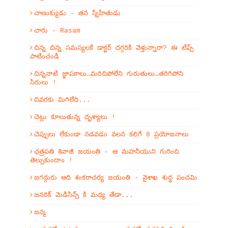
చాణుక్యుడు - తన స్నేహితుడు
చారు - Rasam
చిన్న చిన్న సమస్యలకే డాక్టర్ దగ్గరికి వెళ్తున్నారా? ఈ టిప్స్
పాటించండి
చిన్ననాటి జ్ఞాపకాలు…మరిచిపోలేని గురుతులు…తరిగిపోని
సిరులు !
చివరకు మిగిలేది...
చెట్లు కూలుతున్న దృశ్యాలు !
చెప్పులు లేకుండా నడవడం వలన కలిగే 8 ప్రయోజనాలు
ఛత్రపతి శివాజీ జయంతి - ఆ మహనీయుని గురించి
తెల్సుకుందాం !
జగద్గురు ఆది శంకరాచర్య జయంతి - వైశాఖ శుద్ధ పంచమి
జనరిక్ మెడిసిన్స్ కి మధ్య తేడా...
జన్మ