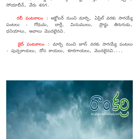
సోయాబీన్, వేరు శనగ.
రబీ పంటకాలం
: అక్టోబర్ నుంచి మార్చి, ఏప్రిల్ వరకు సాగయ్యే
పంటలు - గోధుమ, బార్లీ, మినుములు, ప్రొద్దు తిరుగుడు,
ధనియాలు, ఆవాలు మొదలైనవి.
జైద్ పంటకాలం
: మార్చి నుంచి జూన్ వరకు సాగయ్యే పంటలు
- పుచ్చకాయలు, దోస కాయలు, కూరగాయలు, మొదలైనవి....