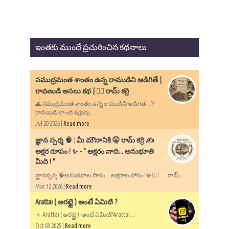
ఇంతకు ముందే ప్రచురించిన కథనాలు
సముద్రమంత శాంతం ఉన్న రాముడిని అడిగితే |
రావణుడి అసలు కథ | ✍🏻 రామ్ కర్రి
🌊 సముద్రమంత శాంతం ఉన్న రాముడిని అడిగితే...🏹
రావణుడి లాంటి శత్రువు...
Jul 20 2026 |
Read more
​జ్ఞాన స్పర్శ 🧠 : మీ మౌనానికి 🤫 రామ్ కర్రి ✍️
అక్షర రూపం ! ✨ - ​" అక్షరం నాది... అనుభూతి
మీది ! "
జ్ఞానస్పర్శ 🧠అనుభవాల సారం... అక్షరాల హారం !💎✍🏻 . . . రామ్...
Mar 12 2026 |
Read more
Arattai ( అరట్టై ) అంటే ఏమిటి ?
🔹 Arattai ( అరట్టై ) అంటే ఏమిటి?Arattai...
Oct 03 2025 |
Read more