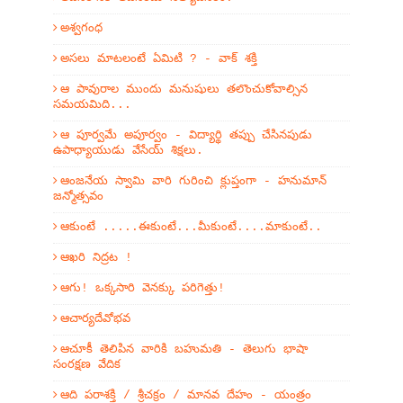
అశ్వగంధ
అసలు మాటలంటే ఏమిటి ? - వాక్ శక్తి
ఆ పావురాల ముందు మనుషులు తలొంచుకోవాల్సిన
సమయమిది...
ఆ పూర్వమే అపూర్వం - విద్యార్థి తప్పు చేసినపుడు
ఉపాధ్యాయుడు వేసేయ్ శిక్షలు.
ఆంజనేయ స్వామి వారి గురించి క్లుప్తంగా - హనుమాన్
జన్మోత్సవం
ఆకుంటే .....ఈకుంటే...మీకుంటే....మాకుంటే..
ఆఖరి నిద్రట !
ఆగు! ఒక్కసారి వెనక్కు పరిగెత్తు!
ఆచార్యదేవోభవ
ఆచూకీ తెలిపిన వారికి బహుమతి - తెలుగు భాషా
సంరక్షణ వేదిక
ఆది పరాశక్తి / శ్రీచక్రం / మానవ దేహం - యంత్రం