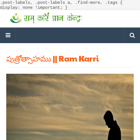
.post-labels, .post-labels a, .find-more, .tags {
display: none !important; }
పుత్రోత్సాహము || Ram Karri