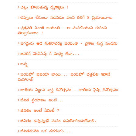
చెట్లు కూలుతున్న దృశ్యాలు !
చెప్పులు లేకుండా నడవడం వలన కలిగే 8 ప్రయోజనాలు
ఛత్రపతి శివాజీ జయంతి - ఆ మహనీయుని గురించి
తెల్సుకుందాం !
జగద్గురు ఆది శంకరాచర్య జయంతి - వైశాఖ శుద్ధ పంచమి
జనరిక్ మెడిసిన్స్ కి మధ్య తేడా...
జన్మ
జయహో జిజియా భాయి... జయహో ఛత్రపతి శివాజీ
మహారాజ్
జాతీయ విజ్ఞాన శాస్త్ర దినోత్సవం - జాతీయ సైన్స్ దినోత్సవం
జీవిత ప్రయాణం అంటే...
జీవితం అంటే ఏమిటి ?
జీవితం ఉన్నప్పుడే మనం ఉపయోగించుకోవాలి.
జీవితమనేది ఒక చదరంగం...