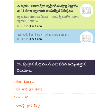
🔥 జ్వరం – ఆయుర్వేద దృష్టిలో సంపూర్ణ విజ్ఞానం ౹
🌿 13 రకాల జ్వరాలకు ఆయుర్వేద చికిత్సలు
జ్వరం (Jvaraḥ) అంటే ఏమిటి? – ఆయుర్వేదంలోని 13 రకాల
జ్వరాలు, లక్షణాలు,...
Jul 15 2025 |
Read more
.ayurveda-box { border-radius: 12px; margin:...
Jul 14 2025 |
Read more
రాంకర్రి జ్ఞాన కేంద్ర నుండి వెలువడిన అద్భుతమైన
విషయాలు
Ram Karri
राम् कर्रि ज्ञान केन्द्रः
రామ్ కర్రి
రాంకర్రి జ్ఞాన కేంద్ర