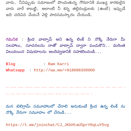
వారు, నీవిప్పుడు సమాజంలో పొందుతున్న గౌరవానికి ముఖ్య కారకులైన
వారు వారే కాబట్టి, అలాంటి నీ కన్న తల్లిదండ్రులకు (ఉంటే) ఇప్పుడే
ఇది చదివిన వేంటనే వెళ్లి పాదనమస్కారం చేయండి.
గమనిక
:
క్రింద వాట్సాప్ అని ఉన్న లింక్ ని నొక్కి నేరుగా మీ
సలహాలు, సూచనలను నాతో వాట్సాప్ ద్వారా పంచుకొని.. మరింత
విలువయిన విషయాలను అందివ్వడానికి సహకరించండి...
Blog
:
Ram Karri
Whatsapp
:
http://wa.me/+918096339900
-- ---- ---- ----- ---- ---- ---- --- ---- --- ---- --- --- --- --- --- --- --- -
-- --- --- --- ---- ---- --- ---- ---- --- --- --- --- -- -
మన టెలిగ్రామ్ సమూహాలలో చేరాలి అనుకుంటే క్రింద ఉన్న లింక్ ను
నొక్కి నేరుగా సమూహం లో చేరండి...
https://t.me/joinchat/CJ_JKkHtaUSprY6qLuY5vg