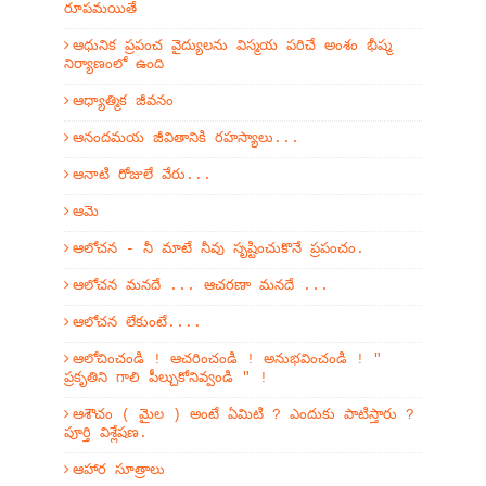
రూపమయితే
ఆధునిక ప్రపంచ వైద్యులను విస్మయ పరిచే అంశం భీష్మ
నిర్యాణంలో ఉంది
ఆధ్యాత్మిక జీవనం
ఆనందమయ జీవితానికి రహస్యాలు...
ఆనాటి రోజులే వేరు...
ఆమె
ఆలోచన - నీ మాటే నీవు సృష్టించుకొనే ప్రపంచం.
ఆలోచన మనదే ... ఆచరణా మనదే ...
ఆలోచన లేకుంటే....
ఆలోచించండి ! ఆచరించండి ! అనుభవించండి ! "
ప్రకృతిని గాలి పీల్చుకోనివ్వండి " !
ఆశౌచం ( మైల ) అంటే ఏమిటి ? ఎందుకు పాటిస్తారు ?
పూర్తి విశ్లేషణ.
ఆహార సూత్రాలు