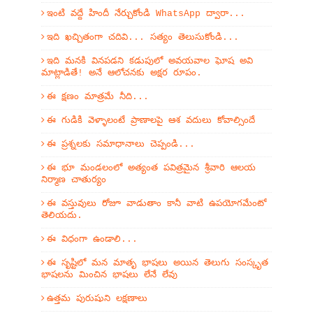
ఇంటి వద్దే హిందీ నేర్చుకోండి WhatsApp ద్వారా...
ఇది ఖచ్చితంగా చదివి... సత్యం తెలుసుకోండి...
ఇది మనకి వినపడని కడుపులో అవయవాల ఘోష అవి
మాట్లాడితే! అనే ఆలోచనకు అక్షర రూపం.
ఈ క్షణం మాత్రమే నీది...
ఈ గుడికి వెళ్ళాలంటే ప్రాణాలపై ఆశ వదులు కోవాల్సిందే
ఈ ప్రశ్నలకు సమాధానాలు చెప్పండి...
ఈ భూ మండలంలో అత్యంత పవిత్రమైన శ్రీవారి ఆలయ
నిర్మాణ చాతుర్యం
ఈ వస్తువులు రోజూ వాడుతాం కానీ వాటి ఉపయోగమేంటో
తెలియదు.
ఈ విధంగా ఉండాలి...
ఈ సృష్టిలో మన మాతృ భాషలు అయిన తెలుగు సంస్కృత
భాషలను మించిన భాషలు లేనే లేవు
ఉత్తమ పురుషుని లక్షణాలు