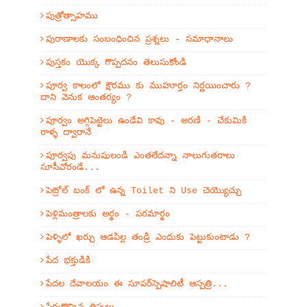
పుత్రోత్సాహము
పురాణాలకు సంబంధించిన ప్రశ్నలు - సమాధానాలు
పుస్తకం యొక్క గొప్పదనం తెలుసుకోండి
పూర్వ కాలంలో క్షౌరము కు ముహూర్తం నిర్ణయించారు ?
దాని వెనుక ఆంతర్యం ?
పూర్వం అగ్గిపెట్టెలు ఉండేవి కావు - అరణి - చేకుమికి
రాళ్ళ ద్వారానే
పూర్వపు మనుషులండి ఎంతలేదన్నా నాలుగుతరాలు
సూసీవోరండే...
పెట్రోల్ బంక్ లో ఉన్న Toilet ని Use చెయ్యొచ్చు
పెళ్లిమంత్రాలకు అర్థం - పరమార్థం
పెళ్ళిలో ఖర్చు ఆడపిల్ల తండ్రి ఎందుకు పెట్టుకుంటాడు ?
పేద భక్తుడికి
పేదల దేవాలయం ఈ సూపర్‌స్పెషాలిటీ ఆస్పత్రి...