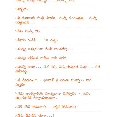
నిన్ను నువ్వు నమ్ముకో....కాలాన్ని కాదు
నిర్భయం
నీ జీవితానికి నువ్వే హీరోవి. నువ్వే రచయితవి.. నువ్వే
దర్శకుడివి...
నీకు నువ్వే దీపం
నీలోని గుడికి... 18 మెట్లు
నువ్వు ఇవ్వకుండా దేనినీ పొందలేవు...
నువ్వు తక్కువ వాడివి కాదు సామీ
నువ్వో రాయి... నేనో శిల్పీ చెక్కుతున్నంత సేపూ... గీత
సాహిత్యం.
నే నేవడను ? - భగవాన్ శ్రీ రమణ మహర్షుల వారి
పుస్తకం
నేడు అంతర్జాతీయ మాతృభాషా దినోత్సవం - మనం
తెలుగులోనే మాట్లాడుకుందాం.
నేడే కోటి సోమవారం - కార్తీక సోమవారం
నేను దేవుడిని చూశా...!