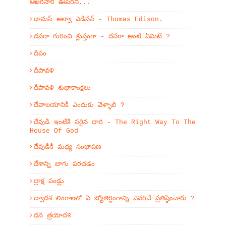
ఆఖరిసారి ఊపిరిని...
థామస్ అల్వా ఎడిసన్ - Thomas Edison.
దసరా గురించి క్లుప్తంగా - దసరా అంటే ఏమిటి ?
దీపం
దీపావళి
దీపావళి శుభాకాంక్షలు
దేవాలయానికి ఎందుకు వెళ్ళాలి ?
దేవుడి ఇంటికి సరైన దారి - The Right Way To The
House Of God
దేవుడికి మధ్య సంభాషణ
దేశాన్ని బాగు పరచడం
ద్రాక్ష పండ్లు
ద్వాదశ లింగాలలో ఏ జ్యోతిర్లింగాన్ని ఎవరిచే ప్రతిష్ఠించారు ?
ధన త్రయోదశి