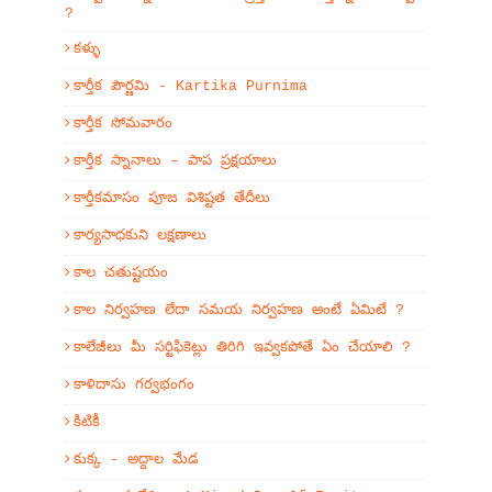
?
కళ్ళు
కార్తీక పౌర్ణమి - Kartika Purnima
కార్తీక సోమవారం
కార్తీక స్నానాలు – పాప ప్రక్షయాలు
కార్తీకమాసం పూజ విశిష్టత తేదీలు
కార్యసాధకుని లక్షణాలు
కాల చతుష్టయం
కాల నిర్వహణ లేదా సమయ నిర్వహణ అంటే ఏమిటే ?
కాలేజీలు మీ సర్టిఫికెట్లు తిరిగి ఇవ్వకపోతే ఏం చేయాలి ?
కాళిదాసు గర్వభంగం
కిటికీ
కుక్క - అద్దాల మేడ