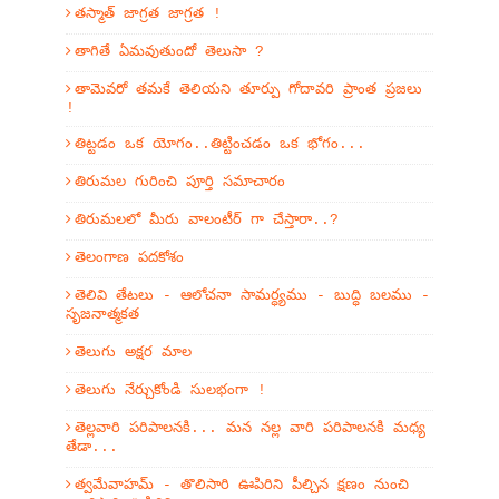
తస్మాత్ జాగ్రత జాగ్రత !
తాగితే ఏమవుతుందో తెలుసా ?
తామెవరో తమకే తెలియని తూర్పు గోదావరి ప్రాంత ప్రజలు
!
తిట్టడం ఒక యోగం..తిట్టించడం ఒక భోగం...
తిరుమల గురించి పూర్తి సమాచారం
తిరుమలలో మీరు వాలంటీర్ గా చేస్తారా..?
తెలంగాణ పదకోశం
తెలివి తేటలు - ఆలోచనా సామర్ధ్యము - బుద్ధి బలము -
సృజనాత్మకత
తెలుగు అక్షర మాల
తెలుగు నేర్చుకోండి సులభంగా !
తెల్లవారి పరిపాలనకి... మన నల్ల వారి పరిపాలనకి మధ్య
తేడా...
త్వమేవాహమ్‌ - తొలిసారి ఊపిరిని పీల్చిన క్షణం నుంచి