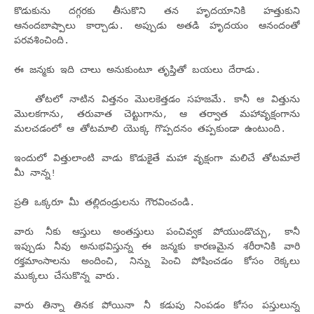
కొడుకును దగ్గరకు తీసుకొని తన హృదయానికి హత్తుకుని
ఆనందబాష్పాలు కార్చాడు. అప్పుడు అతడి హృదయం ఆనందంతో
పరవశించింది.
ఈ జన్మకు ఇది చాలు అనుకుంటూ తృప్తితో బయలు దేరాడు.
తోటలో నాటిన విత్తనం మొలకెత్తడం సహజమే. కానీ ఆ విత్తును
మొలకగాను, తరువాత చెట్టుగాను, ఆ తర్వాత మహావృక్షంగాను
మలచడంలో ఆ తోటమాలి యొక్క గొప్పదనం తప్పకుండా ఉంటుంది.
ఇందులో విత్తులాంటి వాడు కొడుకైతే మహా వృక్షంగా మలిచే తోటమాలే
మీ నాన్న!
ప్రతి ఒక్కరూ మీ తల్లిదండ్రులను గౌరవించండి.
వారు నీకు ఆస్తులు అంతస్తులు పంచివ్వక పోయుండొచ్చు, కానీ
ఇప్పుడు నీవు అనుభవిస్తున్న ఈ జన్మకు కారణమైన శరీరానికి వారి
రక్తమాంసాలను అందించి, నిన్ను పెంచి పోషించడం కోసం రెక్కలు
ముక్కలు చేసుకొన్న వారు.
వారు తిన్నా తినక పోయినా నీ కడుపు నింపడం కోసం పస్తులున్న