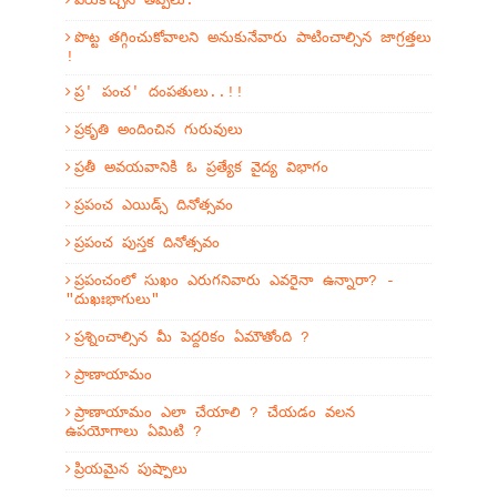
పేరుకొచ్చిన తిప్పలు.
పొట్ట తగ్గించుకోవాలని అనుకునేవారు పాటించాల్సిన జాగ్రత్తలు
!
ప్ర' పంచ' దంపతులు..!!
ప్రకృతి అందించిన గురువులు
ప్రతీ అవయవానికి ఓ ప్రత్యేక వైద్య విభాగం
ప్రపంచ ఎయిడ్స్ దినోత్సవం
ప్రపంచ పుస్తక దినోత్సవం
ప్రపంచంలో సుఖం ఎరుగనివారు ఎవరైనా ఉన్నారా? -
"దుఖఃభాగులు"
ప్రశ్నించాల్సిన మీ పెద్దరికం ఏమౌతోంది ?
ప్రాణాయామం
ప్రాణాయామం ఎలా చేయాలి ? చేయడం వలన
ఉపయోగాలు ఏమిటి ?
ప్రియమైన పుష్పాలు