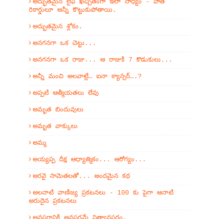
అద్భుతమైన లైఫ్ ఖచ్చితంగా ఇలా సాధ్యం - పాత
రికార్డులూ అన్నీ కొట్టుకుపోతాయి.
అద్భుతమైన శ్లోకం.
అనగనగా ఒక చెట్టు...
అనగనగా ఒక రాజు... ఆ రాజుకి 7 కొడుకులు...
అన్నీ మంచి అలవాట్లే… ఐనా క్యాన్సర్….?
అప్పటి ఆత్మీయతలు లేవు
అమృత బిందువులు
అమృత వాక్కులు
అమ్మ
అయ్యప్ప దీక్ష ఆధ్యాత్మికం... ఆరోగ్యం...
అరవై సామెతలతో... అందమైన కథ
అలనాటి వాణిజ్య ప్రకటనలు - 100 కు పైగా ఆనాటి
అరుదైన ప్రకటనలు
అవసరానికి అవసరమే నిత్యావసరం.