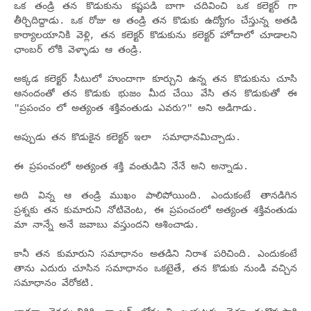
ఒక తండ్రి తన కొడుకును కష్టపడి బాగా చదివించి ఒక కలెక్టర్ గా
తీర్చిదిద్దాడు. ఒక రోజు ఆ తండ్రి తన కొడుకు ఉద్యోగం చేస్తున్న అతడి
కార్యాలయానికి వెళ్లి, తన కలెక్టర్ కొడుకును కలెక్టర్ హోదాలో చూడాలని
ఛాంబర్ లోకి వెళ్ళాడు ఆ తండ్రి.
అక్కడ కలెక్టర్ సీటులో హుందాగా కూర్చుని ఉన్న తన కొడుకును చూసి
ఆనందంతో తన కొడుకు భుజం మీద చేయి వేసి తన కొడుకుతో ఈ
"ప్రపంచం లో అత్యంత శక్తివంతుడు ఎవరు?" అని అడిగాడు.
అప్పుడు తన కొడుకైన కలెక్టర్ ఇలా సమాధానమిచ్చాడు.
ఈ ప్రపంచంలో అత్యంత శక్తి వంతుడిని నేనే అని అన్నాడు.
అది విన్న ఆ తండ్రి ముఖం పాలిపోయింది. ఎందుకంటే తానడిగిన
ప్రశ్నకు తన కుమారుని నోటివెంట, ఈ ప్రపంచంలో అత్యంత శక్తివంతుడు
మా నాన్నే అనే జవాబు వస్తుందని ఆశించాడు.
కానీ తన కుమారుని సమాధానం అతడిని నిరాశ పరిచింది. ఎందుకంటే
తాను ఎదురు చూసిన సమాధానం ఒకటైతే, తన కొడుకు నుండి వచ్చిన
సమాధానం వేరోకటి.