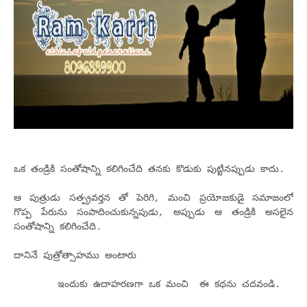
ఒక తండ్రికి సంతోషాన్ని కలిగించేది తనకు కొడుకు పుట్టినప్పుడు కాదు.
ఆ పుత్రుడు సత్ప్రవర్తన తో పెరిగి, మంచి ప్రయోజకుడై సమాజంలో
గొప్ప పేరును సంపాదించుకున్నపుడు, అప్పుడు ఆ తండ్రికి అసలైన
సంతోషాన్ని కలిగించేది.
దానినే పుత్రోత్సాహము అంటారు
ఇందుకు ఉదాహరణగా ఒక మంచి ఈ కథను చదవండి.