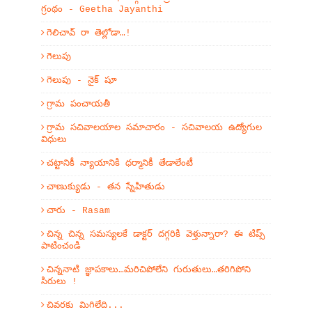
గ్రంథం - Geetha Jayanthi
గెలిచావ్ రా తెల్లోడా…!
గెలుపు
గెలుపు - నైక్ షూ
గ్రామ పంచాయతీ
గ్రామ సచివాలయాల సమాచారం - సచివాలయ ఉద్యోగుల
విధులు
చట్టానికీ న్యాయానికి ధర్మానికీ తేడాలేంటీ
చాణుక్యుడు - తన స్నేహితుడు
చారు - Rasam
చిన్న చిన్న సమస్యలకే డాక్టర్ దగ్గరికి వెళ్తున్నారా? ఈ టిప్స్
పాటించండి
చిన్ననాటి జ్ఞాపకాలు…మరిచిపోలేని గురుతులు…తరిగిపోని
సిరులు !
చివరకు మిగిలేది...