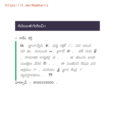
https://t.me/RamKarri
రచయిత గురించి :
✍ రామ్ కర్రి
జ్ఞానాన్వేషి 🧠, ధర్మ రక్షక్ 📿, నవ యువ
కవి 📖, రచయిత ✒️, బ్లాగర్ 🪩 ,. టెక్ గురు 🖥️
, సామాజిక కార్యకర్త 🩸 , . . 📖 తెలుగు భాషా
సంరక్షణ వేదిక 📚 , . . 🪷 సంజీవని ఔషధ వన
ఆశ్రమం 🌱 , మరియు 🛕 జ్ఞాన కేంద్ర 🚩
వ్యవస్థాపకులు .
వాట్సాప్ : 8096339900 .