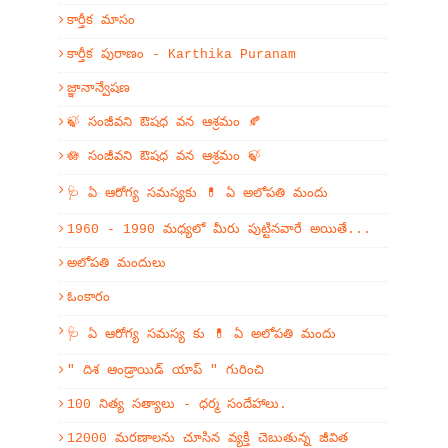
కార్తీక మాసం
కార్తీక పురాణం - Karthika Puranam
జ్ఞానాన్వేషణ
🍃 సంజీవని ఔషధ వన ఆశ్రమం 🍂
🪷 సంజీవని ఔషధ వన ఆశ్రమం 🍃
🩺 ఏ ఆరోగ్య సమస్యకు 💊 ఏ అలోపతి మందు
1960 - 1990 మధ్యలో మీరు పుట్టినవారే అయితే...
అలోపతి మందులు
ఓంకారం
🩺 ఏ ఆరోగ్య సమస్య కు 💊 ఏ అలోపతి మందు
" దిశ ఆండ్రాయిడ్ యాప్ " గురించి
100 నిత్య సత్యాలు - ధర్మ సందేహాలు.
12000 మరణాలను చూసిన వ్యక్తి చెబుతున్న జీవిత