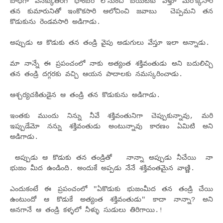
బాధగా వెనక్కుతిరిగి ఛాంబర్ లోనుంచి బయటకు వెళ్తూ మరొక్కసారి
తన కుమారునితో ఇంకొకసారి ఆలోచించి జవాబు చెప్పమని తన
కొడుకును రెండవసారి అడిగాడు.
అప్పుడు ఆ కొడుకు తన తండ్రి వైపు అడుగులు వేస్తూ ఇలా అన్నాడు.
మా నాన్నే ఈ ప్రపంచంలో నాకు అత్యంత శక్తివంతుడు అని బదులిచ్చి
తన తండ్రి దగ్గరకు వచ్చి ఆయన పాదాలకు నమస్కరించాడు.
ఆశ్చర్యచకితుడైన ఆ తండ్రి తన కొడుకును అడిగాడు.
ఇంతకు ముందు నిన్ను నీవే శక్తివంతునిగా చెప్పుకున్నావు, మరి
ఇప్పుడేమో నన్ను శక్తివంతుడు అంటున్నావు కారణం ఏమిటి అని
అడిగాడు.
అప్పుడు ఆ కొడుకు తన తండ్రితో నాన్నా అప్పుడు నీచేయి నా
భుజం మీద ఉండింది. అందుకే అప్పడు నేనే శక్తివంతమైన వాణ్ణి.
ఎందుకంటే ఈ ప్రపంచంలో "ఏకొడుకు భుజంమీద తన తండ్రి చేయి
ఉంటుందో ఆ కొడుకే అత్యంత శక్తివంతుడు" కాదా నాన్నా? అని
అనగానే ఆ తండ్రి కళ్ళలో నీళ్ళు సుడులు తిరిగాయి.!