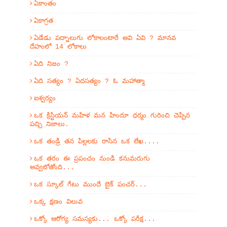
ఏకాంతం
ఏకాగ్రత
ఏడేడు పద్నాలుగు లోకాలంటారే అవి ఏవి ? మానవ
దేహంలో 14 లోకాలు
ఏది నిజం ?
ఏది సత్యం ? ఏదసత్యం ? ఓ మహాత్మా
ఐశ్వర్యం
ఒక క్రిస్టియన్ మహిళ మన హిందూ ధర్మం గురించి చెప్పిన
పచ్చి నిజాలు.
ఒక తండ్రి తన పిల్లలకు రాసిన ఒక లేఖ....
ఒక తరం ఈ ప్రపంచం నుండి కనుమరుగు
అవ్వబోతోంది...
ఒక స్కూల్ గేటు ముందే బైక్ పంచర్...
ఒక్క క్షణం విలువ
ఒక్కో ఆరోగ్య సమస్యకు... ఒక్కో పరీక్ష...