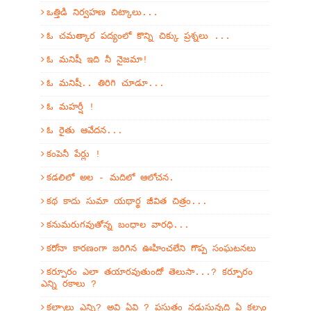
ఒత్తిడి నిర్వహణ చిట్కాలు...
ఓ చమత్కార పద్యంలో కొన్ని చిక్కు ప్రశ్నలు ...
ఓ మనిషీ ఇది నీ నైజమా!
ఓ మనిషీ.. తిరిగి చూడూ...
ఓ మహర్షీ !
ఓ రైతు ఆవేదన...
కంపెనీ పేర్లు !
కడలిలో అల - మదిలో ఆలోచన.
కథ కాదు సుమా యథార్థ జీవిత చిత్రం...
కనుమరుగవుతోన్న బంధాల వారధి...
కరోనా కారణంగా జరిగిన ఊహించలేని గొప్ప సంఘటనలు
కర్పూరం ఎలా తయారవుతుందో తెలుసా...? కర్పూరం
ఎన్ని రకాలు ?
కల్పాలు ఎన్ని? అవి ఏవి ? ప్రస్తుతం నడుస్తున్నది ఏ కల్పం