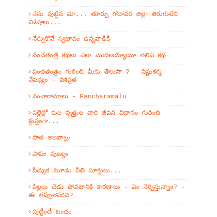
నేను పుట్టిన మా... తూర్పు గోదావరి జిల్లా తిరుగులేని
విశేషాలు...
నేర్చుకొనే స్వభావం ఉన్నవాడికి
పంచతంత్ర కథలు ఎలా మొదలయ్యాయో తెలిపే కథ
పంచతంత్రం గురించి మీకు తెలుసా ? - విష్ణుశర్మ -
నేపథ్యం - విశిష్టత
పంచారామాలు - Pancharamalu
పల్లెల్లో కుల వృత్తుల వారి జీవన విధానం గురించి
క్లుప్తంగా...
పాత అలవాట్లు
పాపం పుణ్యం
పిచ్చుక మూడు నీతి సూక్తులు...
పిల్లలు చెడు పోవటానికి కారణాలు - ఏం నేర్పిస్తున్నాం? -
ఈ తప్పులెవరివి?
పుట్టింటి బంధం