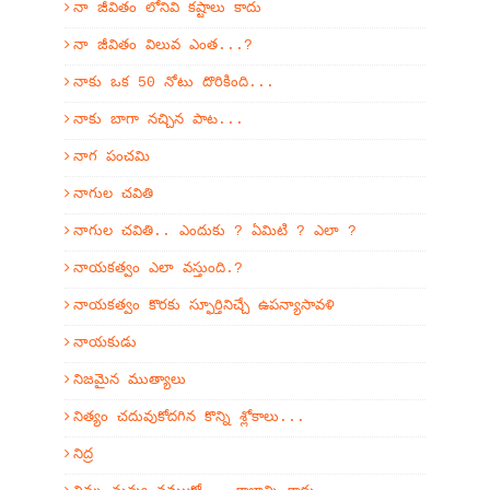
నా జీవితం లోనివి కష్టాలు కాదు
నా జీవితం విలువ ఎంత...?
నాకు ఒక 50 నోటు దొరికింది...
నాకు బాగా నచ్చిన పాట...
నాగ పంచమి
నాగుల చవితి
నాగుల చవితి.. ఎందుకు ? ఏమిటి ? ఎలా ?
నాయకత్వం ఎలా వస్తుంది.?
నాయకత్వం కొరకు స్ఫూర్తినిచ్చే ఉపన్యాసావళి
నాయకుడు
నిజమైన ముత్యాలు
నిత్యం చదువుకోదగిన కొన్ని శ్లోకాలు...
నిద్ర