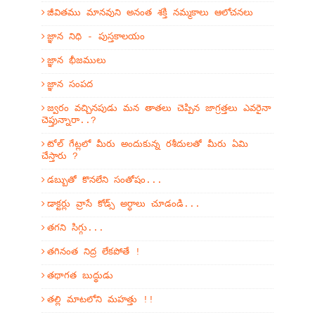
జీవితము మానవుని అనంత శక్తి నమ్మకాలు ఆలోచనలు
జ్ఞాన నిధి - పుస్తకాలయం
జ్ఞాన భీజములు
జ్ఞాన సంపద
జ్వరం వచ్చినపుడు మన తాతలు చెప్పిన జాగ్రత్తలు ఎవరైనా
చెప్తున్నారా..?
టోల్ గేట్లలో మీరు అందుకున్న రశీదులతో మీరు ఏమి
చేస్తారు ?
డబ్బుతో కొనలేని సంతోషం...
డాక్టర్లు వ్రాసే కోడ్స్ అర్ధాలు చూడండి...
తగని సిగ్గు...
తగినంత నిద్ర లేకపోతే !
తథాగత బుద్థుడు
తల్లి మాటలోని మహత్తు !!