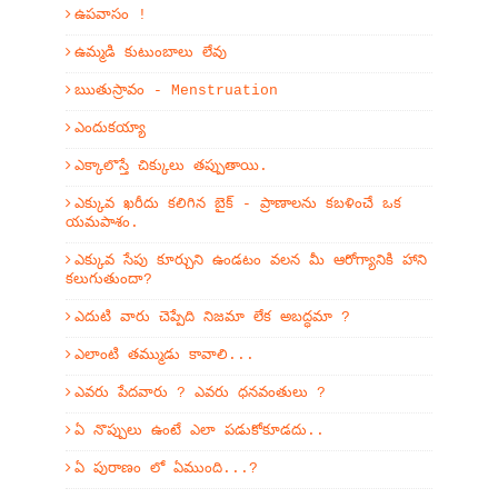
ఉపవాసం !
ఉమ్మడి కుటుంబాలు లేవు
ఋతుస్రావం - Menstruation
ఎందుకయ్యా
ఎక్కాలొస్తే చిక్కులు తప్పుతాయి.
ఎక్కువ ఖరీదు కలిగిన బైక్ - ప్రాణాలను కబళించే ఒక
యమపాశం.
ఎక్కువ సేపు కూర్చుని ఉండటం వలన మీ ఆరోగ్యానికి హాని
కలుగుతుందా?
ఎదుటి వారు చెప్పేది నిజమా లేక అబద్ధమా ?
ఎలాంటి తమ్ముడు కావాలి...
ఎవరు పేదవారు ? ఎవరు ధనవంతులు ?
ఏ నొప్పులు ఉంటే ఎలా పడుకోకూడదు..
ఏ పురాణం లో ఏముంది...?