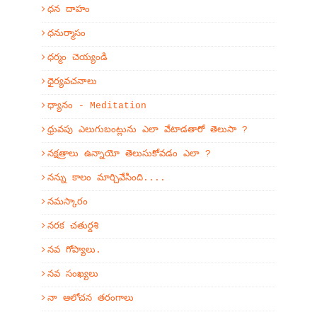
ధన దాహం
ధనుర్మాసం
ధర్మం చెయ్యండి
ధైర్యవచనాలు
ధ్యానం - Meditation
ధ్రువపు ఎలుగుబంట్లును ఎలా వేటాడతారో తెలుసా ?
నక్షత్రాలు ఉన్నాయో తెలుసుకోవడం ఎలా ?
నన్ను కాలం మార్చివేసింది....
నమస్కారం
నరక చతుర్దశి
నవ గోప్యాలు.
నవ సంఖ్యలు
నా ఆలోచన తరంగాలు