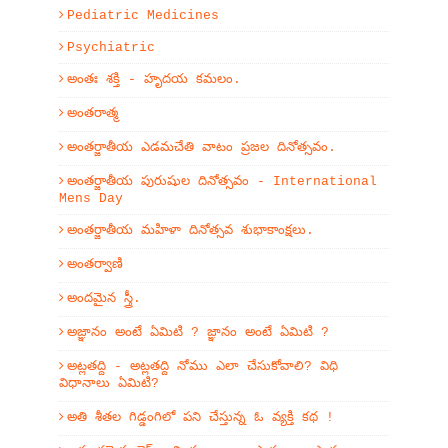
Pediatric Medicines
Psychiatric
అంతః శక్తి - హృదయ కమలం.
అంతరాత్మ
అంతర్జాతీయ ఎడమచేతి వాటం ప్రజల దినోత్సవం.
అంతర్జాతీయ పురుషుల దినోత్సవం - International
Mens Day
అంతర్జాతీయ మహిళా దినోత్సవ శుభాకాంక్షలు.
అంతర్వాణి
అందమైన స్త్రీ.
అజ్ఞానం అంటే ఏమిటి ? జ్ఞానం అంటే ఏమిటి ?
అట్లతద్ది - అట్లతద్ది నోము ఎలా చేసుకోవాలి? విధి
విధానాలు ఏమిటి?
అతి శీతల గిడ్డంగిలో పని చేస్తున్న ఓ వ్యక్తి కథ !