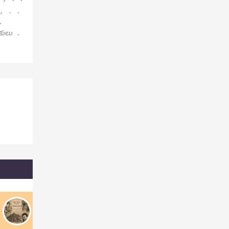
 , . .
,
పకులు .