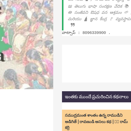
📖 తెలుగు భాషా సంరక్షణ వేదిక 📚
🪷 సంజీవని ఔషధ వన ఆశ్రమం 🌱 
మరియు 🛕 జ్ఞాన కేంద్ర 🚩 వ్యవస్థా
వాట్సాప్ : 8096339900 .
ఇంతకు ముందే ప్రచురించిన కథనాలు
సముద్రమంత శాంతం ఉన్న రాముడిని
అడిగితే | రావణుడి అసలు కథ | ✍🏻 రామ్
కర్రి