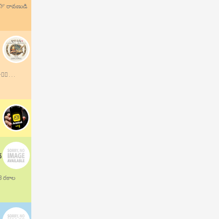
.🏹 రావణుడి
 . . .
ద
13 రకాల