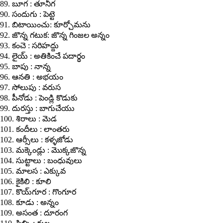
89. బూగ : తూనీగ
90. సందుగు : పెట్టె
91. బిటాయించు: కూర్చోమను
92. జొన్న గటుక: జొన్న గింజల అన్నం
93. కంచె : సరిహద్దు
94. లైయ్ : అతికించే పదార్థం
95. బాపు : నాన్న
96. ఆనతి : అభయం
97. సోలుపు : వరుస
98. పీనోడు : పెండ్లి కొడుకు
99. దురస్తు : బాగుచేయు
100. శిరాలు : మెడ
101. కందీలు : లాంతరు
102. ఆర్సీలు : కళ్ళజోడు
103. మక్కెండ్లు : మొక్కజొన్న
104. సుట్టాలు : బంధువులు
105. మాలస : ఎక్కువ
106. కైకిలి : కూలి
107. కొయ్‌గూర : గొంగూర
108. కూడు : అన్నం
109. అసంత : దూరంగ