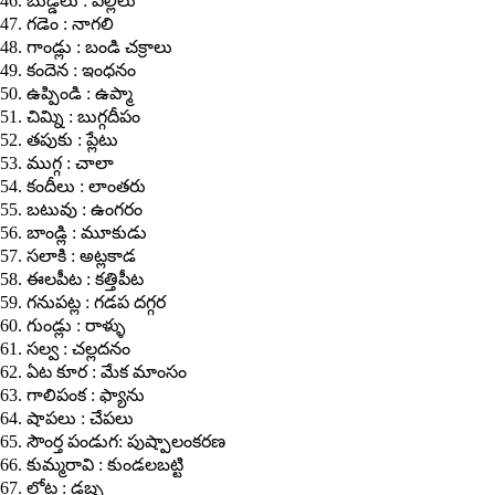
46. బుడ్డలు : పల్లీలు
47. గడెం : నాగలి
48. గాండ్లు : బండి చక్రాలు
49. కందెన : ఇంధనం
50. ఉప్పిండి : ఉప్మా
51. చిమ్ని : బుగ్గదీపం
52. తపుకు : ప్లేటు
53. ముగ్గ : చాలా
54. కందీలు : లాంతరు
55. బటువు : ఉంగరం
56. బాండ్లి : మూకుడు
57. సలాకి : అట్లకాడ
58. ఈలపీట : కత్తిపీట
59. గనుపట్ల : గడప దగ్గర
60. గుండ్లు : రాళ్ళు
61. సల్వ : చల్లదనం
62. ఏట కూర : మేక మాంసం
63. గాలిపంక : ఫ్యాను
64. షాపలు : చేపలు
65. సౌంర్త పండుగ: పుష్పాలంకరణ
66. కుమ్మరావి : కుండలబట్టి
67. లోట : డబ్బ