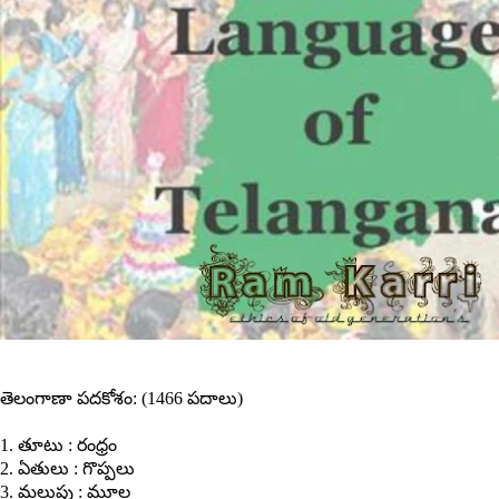
తెలంగాణా పదకోశం: (1466 పదాలు)
1. తూటు : రంధ్రం
2. ఏతులు : గొప్పలు
3. మలుపు : మూల