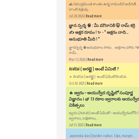
🌊 సముద్రమంత శాంతం ఉన్న రాముడిని అడిగితే..
లాంటి శత్రువు...
Jul 20 2026 |
Read more
​జ్ఞాన స్పర్శ 🧠 : మీ మౌనానికి 🤫 రామ్ కర్రి
✍️ అక్షర రూపం ! ✨ - ​" అక్షరం నాది...
అనుభూతి మీది ! "
జ్ఞానస్పర్శ 🧠అనుభవాల సారం... అక్షరాల హారం !💎✍
రామ్...
Mar 12 2026 |
Read more
Arattai ( అరట్టై ) అంటే ఏమిటి ?
🔹 Arattai ( అరట్టై ) అంటే ఏమిటి?Arattai...
Oct 03 2025 |
Read more
🔥 జ్వరం – ఆయుర్వేద దృష్టిలో సంపూర్ణ
విజ్ఞానం ౹ 🌿 13 రకాల జ్వరాలకు ఆయుర్వే
చికిత్సలు
జ్వరం (Jvaraḥ) అంటే ఏమిటి? – ఆయుర్వేదంలోని 
జ్వరాలు, లక్షణాలు,...
Jul 15 2025 |
Read more
.ayurveda-box { border-radius: 12px; margin:...