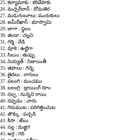
25. కల్యామాకు : కరివేపాకు
26. మచ్చర్‌దాన్ : దోమతెర
27. మడుగుబూలు: మురుకులు
28. జమీర్‌ఖాన్ : భూస్వామి
29. జాగా : స్థలం
30. తండా : చల్లని
31. గర్మి : వేడి
32. వూకె : ఉట్టిగా
33. సిలుం : తుప్పు
34. నియ్యత్ : నిజాయితీ
35. తపాలు : గిన్నె
36. తైదలు : రాగులు
37. పలంగి : మంచము
38. బలంగ్రి : డ్రాయింగ్ రూం
39. సల్ప : నున్నని రాయి
40. దప్పడం : చారు
41. గెదుముట : పరిగెత్తించుట
42. తొక్కు : పచ్చడి
43. కిసా : జేబు
44. సల్ల : మజ్జిగ
45. అర్ర : గది