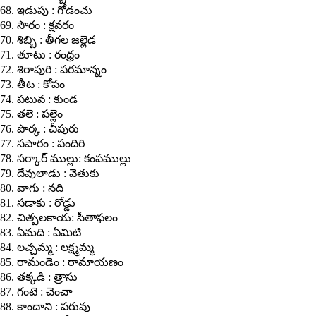
68. ఇడుపు : గోడంచు
69. సౌరం : క్షవరం
70. శిబ్బి : తీగల జల్లెడ
71. తూటు : రంధ్రం
72. శిరాపురి : పరమాన్నం
73. తీట : కోపం
74. పటువ : కుండ
75. తలె : పల్లెం
76. పొర్క : చీపురు
77. సపారం : పందిరి
78. సర్కార్ ముల్లు: కంపముల్లు
79. దేవులాడు : వెతుకు
80. వాగు : నది
81. సడాకు : రోడ్డు
82. చిత్పలకాయ: సీతాఫలం
83. ఏమది : ఏమిటి
84. లచ్చమ్మ : లక్ష్మమ్మ
85. రామండెం : రామాయణం
86. తక్కడి : త్రాసు
87. గంటె : చెంచా
88. కాందాని : పరువు