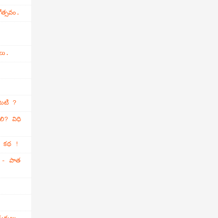
ోత్సవం.
లు.
మిటి ?
లి? విధి
్తి కథ !
ం - పాత