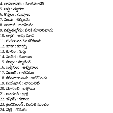
4. తాపతాపకు : మాటిమాటికి
5. జల్ది : త్వరగా
6. కొత్తలు : డబ్బులు
7. ఏంచు : లెక్కించు
8. నాదాన : బలహీనం
9. నప్పతట్లోడు: పనికి మాలినవాడు
10. ల్యాగ : ఆవు దూడ
11. గుపాయించు: జొరబడు
12. కూకొ : కూర్చో
13. కూనం : గుర్తు
14. మడిగ : దుకాణం
15. పొట్లం : ప్యాకింగ్
16. బత్తీసలు : అప్పడాలు
17. పతంగి : గాలిపటం
18. సోంచాయించు: ఆలోచించు
19. పయఖాన : టాయిలెట్
20. మోసంబి : బత్తాయి
21. అంగూర్ : ద్రాక్ష
22. కష్‌కష్ : గసాలు
23. కైంచిపలంగ్ : మడత మంచం
24. చెత్రి : గొడుగు