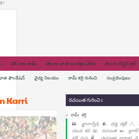
y:
ం
టెక్ గురు రామ్
తెలుగు భాషా సంరక్షణ వేదిక
తెలుగు లెఫ్టిస్ క్లబ్
ణధాత ఫౌండేషన్
వైద్య నిలయం
రామ్ కర్రి గురించి
సంప్రదింపులు
m Karri
రచయిత గురించి :
✍ రామ్ కర్రి
జ్ఞానాన్వేషి 🧠, ధర్మ రక్షక్ 📿,
యువ కవి 📖, రచయిత ✒️, బ్లాగర్
టెక్ గురు 🖥️ , సామాజిక కార్యకర్త 