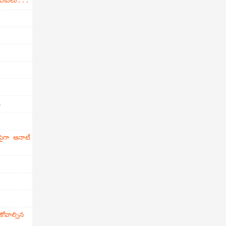
డుకులు...
.
ైగా ఆనాటి
వాల్సిన