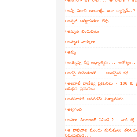
అనగనగా ఒక రాజు... ఆ రాజుకి 7 కొ
అన్నీ మంచి అలవాట్లే… ఐనా క్యాన్సర్….?
అప్పటి ఆత్మీయతలు లేవు
అమృత బిందువులు
అమృత వాక్కులు
అమ్మ
అయ్యప్ప దీక్ష ఆధ్యాత్మికం... ఆరోగ్యం..
అరవై సామెతలతో... అందమైన కథ
అలనాటి వాణిజ్య ప్రకటనలు - 100 కు ప
అరుదైన ప్రకటనలు
అవసరానికి అవసరమే నిత్యావసరం.
అశ్వగంధ
అసలు మాటలంటే ఏమిటి ? - వాక్ శక్తి
ఆ పావురాల ముందు మనుషులు తలొంచుకో
సమయమిది...