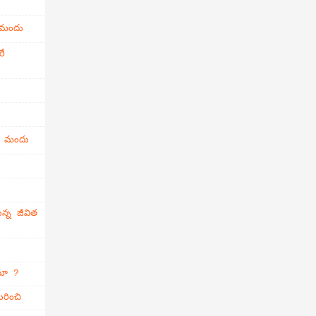
 మందు
రే
ి మందు
న్న జీవిత
ామా ?
రించి