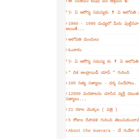
🪷 సంజీవని ఔషధ వన ఆశ్రమం 🍃
🩺 ఏ ఆరోగ్య సమస్యకు 💊 ఏ అలోపతి
1960 - 1990 మధ్యలో మీరు పుట్టినవా
అయితే...
అలోపతి మందులు
ఓంకారం
🩺 ఏ ఆరోగ్య సమస్య కు 💊 ఏ అలోపత
" దిశ ఆండ్రాయిడ్ యాప్ " గురించి
100 నిత్య సత్యాలు - ధర్మ సందేహాలు.
12000 మరణాలను చూసిన వ్యక్తి చెబుతు
సత్యాలు...
21 రకాల మొక్కల ( పత్రి )
5 రోజుల దీపావళి గురించి తెలుసుకుంద
About Che Guevara - చే గువేరా గు