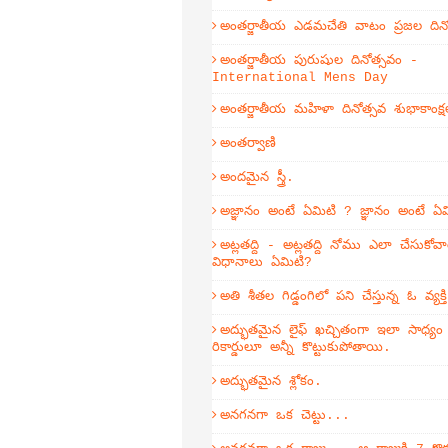
అంతర్జాతీయ ఎడమచేతి వాటం ప్రజల దిన
అంతర్జాతీయ పురుషుల దినోత్సవం -
International Mens Day
అంతర్జాతీయ మహిళా దినోత్సవ శుభాకాంక్ష
అంతర్వాణి
అందమైన స్త్రీ.
అజ్ఞానం అంటే ఏమిటి ? జ్ఞానం అంటే ఏ
అట్లతద్ది - అట్లతద్ది నోము ఎలా చేసుకోవా
విధానాలు ఏమిటి?
అతి శీతల గిడ్డంగిలో పని చేస్తున్న ఓ వ్యక
అద్భుతమైన లైఫ్ ఖచ్చితంగా ఇలా సాధ్య
రికార్డులూ అన్నీ కొట్టుకుపోతాయి.
అద్భుతమైన శ్లోకం.
అనగనగా ఒక చెట్టు...