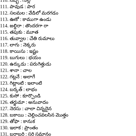
110. సిబ్బి : గుల్ల
111. పావుడ : పార
112. సలమల : వేడిలో మరగడం
113. ఊకో : కాముగా ఉండు
114. జల్దిరా : తొందరగా రా
115. తపుకు : మూత
116. తువ్వాల : చేతి రుమాలు
117. లాగు : నెక్కరు
118. కాయిసు : ఇష్టం
119. బుగులు : భయం
120. ఉర్కుడు : పరుగెత్తుడు
121. శానా : చాల
122. గట్లనే : అలాగే
123. గిట్లాంటి : ఇలాంటి
124. బర్కత్ : లాభం
125. కుసో : కూర్చొండి
126. తర్జుమా : అనువాదం
127. నెరసు : చాలా చిన్నదైన
128. బకాయి : చెల్లించవలసిన మొత్తం
129. తోఫా : కానుక
130. ఇలాక : ప్రాంతం
131. బరాబరి : సరి సమానం