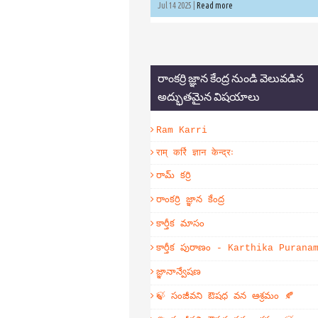
Jul 14 2025 |
Read more
రాంకర్రి జ్ఞాన కేంద్ర నుండి వెలువడిన
అద్భుతమైన విషయాలు
Ram Karri
राम् कर्रि ज्ञान केन्द्रः
రామ్ కర్రి
రాంకర్రి జ్ఞాన కేంద్ర
కార్తీక మాసం
కార్తీక పురాణం - Karthika Purana
జ్ఞానాన్వేషణ
🍃 సంజీవని ఔషధ వన ఆశ్రమం 🍂