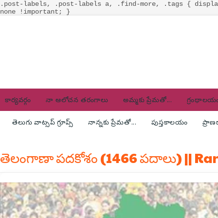
.post-labels, .post-labels a, .find-more, .tags { displa
none !important; }
కార్యవర్గం
నా ఆలోచన తరంగాలు
అమ్మకు ప్రేమతో...
గ్రంథాలయ
తెలుగు వాట్సప్ గ్రూప్స్
నాన్నకు ప్రేమతో...
పుస్తకాలయం
ప్రా
తెలంగాణా పదకోశం (1466 పదాలు) || Ra