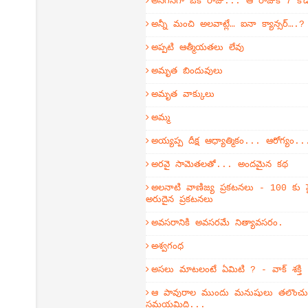
అనగనగా ఒక రాజు... ఆ రాజుకి 7 కొ
అన్నీ మంచి అలవాట్లే… ఐనా క్యాన్సర్….?
అప్పటి ఆత్మీయతలు లేవు
అమృత బిందువులు
అమృత వాక్కులు
అమ్మ
అయ్యప్ప దీక్ష ఆధ్యాత్మికం... ఆరోగ్యం..
అరవై సామెతలతో... అందమైన కథ
అలనాటి వాణిజ్య ప్రకటనలు - 100 కు ప
అరుదైన ప్రకటనలు
అవసరానికి అవసరమే నిత్యావసరం.
అశ్వగంధ
అసలు మాటలంటే ఏమిటి ? - వాక్ శక్తి
ఆ పావురాల ముందు మనుషులు తలొంచుకో
సమయమిది...