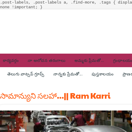
.post-labels, .post-labels a, .find-more, .tags { displa
none !important; }
కార్యవర్గం
నా ఆలోచన తరంగాలు
అమ్మకు ప్రేమతో...
గ్రంథాలయ
తెలుగు వాట్సప్ గ్రూప్స్
నాన్నకు ప్రేమతో...
పుస్తకాలయం
ప్రా
సామాన్యుని సలహా...|| Ram Karri