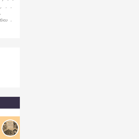
 , . .
,
పకులు .