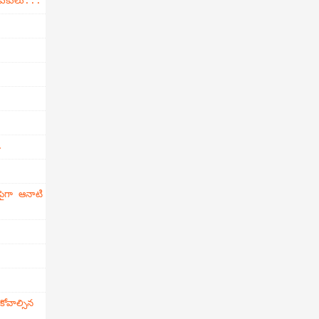
డుకులు...
.
ైగా ఆనాటి
వాల్సిన