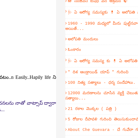
🪷 సంజీవని ఔషధ వన ఆశ్రమం 🍃
🩺 ఏ ఆరోగ్య సమస్యకు 💊 ఏ అలోపతి
1960 - 1990 మధ్యలో మీరు పుట్టినవా
అయితే...
అలోపతి మందులు
ఓంకారం
🩺 ఏ ఆరోగ్య సమస్య కు 💊 ఏ అలోపత
" దిశ ఆండ్రాయిడ్ యాప్ " గురించి
ం..n Easily..Hapily life ని
100 నిత్య సత్యాలు - ధర్మ సందేహాలు.
12000 మరణాలను చూసిన వ్యక్తి చెబుతు
సత్యాలు...
సూచనలను నాతో వాట్సాప్ ద్వారా
21 రకాల మొక్కల ( పత్రి )
...
5 రోజుల దీపావళి గురించి తెలుసుకుంద
About Che Guevara - చే గువేరా గు