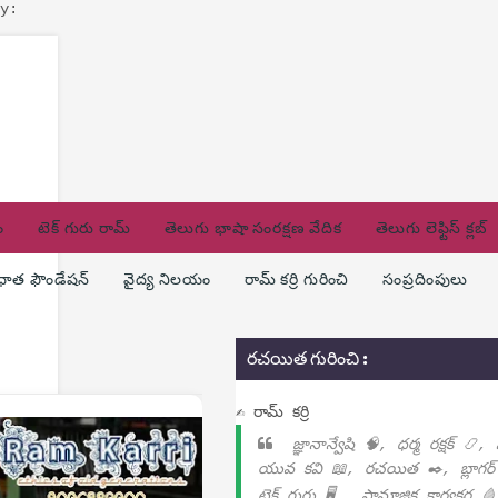
y:
ం
టెక్ గురు రామ్
తెలుగు భాషా సంరక్షణ వేదిక
తెలుగు లెఫ్టిస్ క్లబ్
ణధాత ఫౌండేషన్
వైద్య నిలయం
రామ్ కర్రి గురించి
సంప్రదింపులు
రచయిత గురించి :
✍ రామ్ కర్రి
జ్ఞానాన్వేషి 🧠, ధర్మ రక్షక్ 📿,
యువ కవి 📖, రచయిత ✒️, బ్లాగర్
టెక్ గురు 🖥️ , సామాజిక కార్యకర్త 