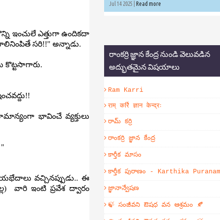
Jul 14 2025 |
Read more
్ని ఇంచులే ఎత్తుగా ఉందికదా
గాలినింపితే సరి!!" అన్నాడు.
రాంకర్రి జ్ఞాన కేంద్ర నుండి వెలువడిన
ు కొట్టసాగారు.
అద్భుతమైన విషయాలు
Ram Karri
ించవద్దు!!
राम् कर्रि ज्ञान केन्द्रः
ాన్యంగా భావించే వ్యక్తులు
రామ్ కర్రి
రాంకర్రి జ్ఞాన కేంద్ర
 "
కార్తీక మాసం
కార్తీక పురాణం - Karthika Purana
రాయభేదాలు వచ్చినప్పుడు.. ఈ
) వారి ఇంటి ప్రవేశ ద్వారం
జ్ఞానాన్వేషణ
🍃 సంజీవని ఔషధ వన ఆశ్రమం 🍂