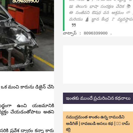
📖 తెలుగు భాషా సంరక్షణ వేదిక 📚
🪷 సంజీవని ఔషధ వన ఆశ్రమం 🌱 
మరియు 🛕 జ్ఞాన కేంద్ర 🚩 వ్యవస్థా
వాట్సాప్ : 8096339900 .
క మంచి కారును డిజైన్ చేసి
ఇంతకు ముందే ప్రచురించిన కథనాలు
ద్ధంగా ఉంచి యజమానికి
వ్యక్తం చేయడంతోపాటు అతని
సముద్రమంత శాంతం ఉన్న రాముడిని
అడిగితే | రావణుడి అసలు కథ | ✍🏻 రామ్
కర్రి
కి ప్రవేశ ద్వారం కన్నా కారు