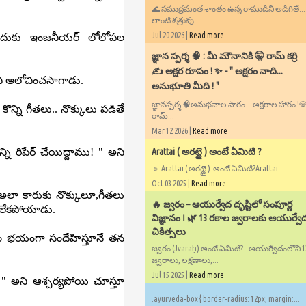
🌊 సముద్రమంత శాంతం ఉన్న రాముడిని అడిగితే..
లాంటి శత్రువు...
Jul 20 2026 |
Read more
దుకు ఇంజనీయర్ లోలోపల
​జ్ఞాన స్పర్శ 🧠 : మీ మౌనానికి 🤫 రామ్ కర్రి
✍️ అక్షర రూపం ! ✨ - ​" అక్షరం నాది...
ి ఆలోచించసాగాడు.
అనుభూతి మీది ! "
జ్ఞానస్పర్శ 🧠అనుభవాల సారం... అక్షరాల హారం !💎✍
న్ని గీతలు.. నొక్కులు పడితే
రామ్...
Mar 12 2026 |
Read more
Arattai ( అరట్టై ) అంటే ఏమిటి ?
ని రిపేర్ చేయిద్దాము! " అని
🔹 Arattai ( అరట్టై ) అంటే ఏమిటి?Arattai...
Oct 03 2025 |
Read more
అలా కారుకు నొక్కులూ,గీతలు
🔥 జ్వరం – ఆయుర్వేద దృష్టిలో సంపూర్ణ
ంచలేకపోయాడు.
విజ్ఞానం ౹ 🌿 13 రకాల జ్వరాలకు ఆయుర్వే
చికిత్సలు
యం భయంగా సందేహిస్తూనే తన
జ్వరం (Jvaraḥ) అంటే ఏమిటి? – ఆయుర్వేదంలోని 
జ్వరాలు, లక్షణాలు,...
Jul 15 2025 |
Read more
? " అని ఆశ్చర్యపోయి చూస్తూ
.ayurveda-box { border-radius: 12px; margin:...