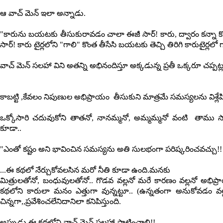
ఆ వాచ్ మెన్ ఇలా అన్నాడు.
"కారును బయటకు తీసుకురావడం చాలా ఈజీ సార్! కారు, ద్వారం కన్నా కొన
సార్! కారు టైర్లలోని "గాలి" కొంత తీసేసి బయటకు తెచ్చి తిరిగి కారుటైర్లలో 
వాచ్ మెన్ సలహా విని అతన్ని అభినందిస్తూ అక్కడున్న ప్రతీ ఒక్కరూ చప్పట్ల
కాబట్టి ,కేవలం నిపుణుల అభిప్రాయం తీసుకుని మాత్రమే సమస్యలను విశ్లేష
ఒక్కోసారి చదువుకోని తాతనో, నానమ్మనో, అమ్మమ్మనో వంటి తాము సామ
కూడా..
"ఎంతో కష్టం అని భావించిన సమస్యను అతి సులభంగా పరిష్కరించవచ్చు!!
...ఈ కథలో నేర్చుకోవలసిన మరో నీతి కూడా ఉంది.మనకు
మిత్రులతోనో, బంధువులతోనో.. గొడవ వల్లనో మరే కారణం వల్లనో అభిప్
కథలోని కారులా మనం ఎత్తుగా వున్నట్టూ.. (ఉన్నతంగా అనుకోవడం వల్ల
చిన్నగా,,ప్రవేశించలేనిదానిలా కనిపిస్తుంది.
అప్పుడు ఈ కథలోని వాచ్ మెన్ సలహా పాటించాలి!!