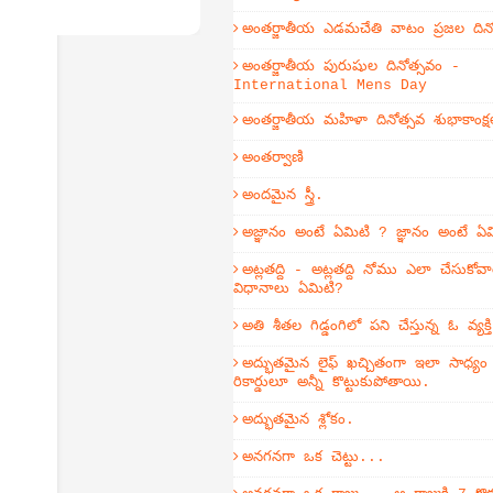
అంతర్జాతీయ ఎడమచేతి వాటం ప్రజల దిన
అంతర్జాతీయ పురుషుల దినోత్సవం -
International Mens Day
అంతర్జాతీయ మహిళా దినోత్సవ శుభాకాంక్ష
అంతర్వాణి
అందమైన స్త్రీ.
అజ్ఞానం అంటే ఏమిటి ? జ్ఞానం అంటే ఏ
అట్లతద్ది - అట్లతద్ది నోము ఎలా చేసుకోవా
విధానాలు ఏమిటి?
అతి శీతల గిడ్డంగిలో పని చేస్తున్న ఓ వ్యక
అద్భుతమైన లైఫ్ ఖచ్చితంగా ఇలా సాధ్య
రికార్డులూ అన్నీ కొట్టుకుపోతాయి.
అద్భుతమైన శ్లోకం.
అనగనగా ఒక చెట్టు...