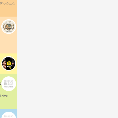
.🏹 రావణుడి
 . . .
ద
13 రకాల