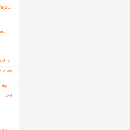
ోత్సవం.
లు.
మిటి ?
లి? విధి
్తి కథ !
ం - పాత