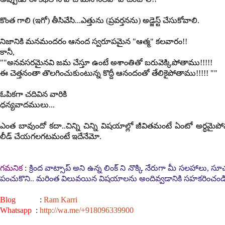
కొంత గాలి (ఇగో) తీసివేసి...ఎత్తును (ప్రవర్తనను) అడ్జెస్ట్ చేసుకోవాలి.
నిజానికి మనమందరం ఆనంద స్వరూపమైన "ఆత్మ" కలవారం!!
కానీ,
""అనవసరమైనవి జమ చేస్తూ ఉంటే అశాంతితో బరువెక్కిపోతాము!!!!!
ఈ చెత్తనంతా తొలగించుకుంటున్న కొద్దీ ఆనందంతో తేలికైపోతాము!!!!! ""
ఓపికగా చదివిన వారికి
ధన్యవాదములు...
ఎంత బావుందో కదా..చిన్ని చిన్ని విషయాల్లో జీవితమంటే ఏంటో అర్ధమైపోవట
లీడ్ చేయగలగటమంటే ఇదేనేమో.
గమనిక
:
క్రింద వాట్సాప్ అని ఉన్న లింక్ ని నొక్కి నేరుగా మీ సలహాలు, 
పంచుకొని.. మరింత విలువయిన విషయాలను అందివ్వడానికి సహకరించండి
Blog
:
Ram Karri
Whatsapp
:
http://wa.me/+918096339900