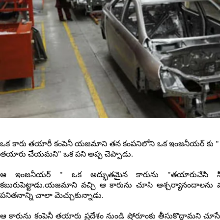
ఒక కారు తయారీ కంపెనీ యజమాని తన కంపనిలోని ఒక ఇంజనీయర్ కు " ఒ
తయారు చేయమని" ఒక పని అప్ప చెప్పాడు.
ఆ ఇంజనీయర్ " ఒక అద్భుతమైన కారును "తయారుచేసి సి
కబురుపెట్టాడు.యజమాని వచ్చి ఆ కారును చూసి ఆశ్చర్యానందాలను 
పనితనాన్ని చాలా మెచ్చుకున్నాడు.
ఆ కారును కంపెనీ తయారు ప్రదేశం నుండి షోరూంకు తీసుకొద్దామని చూసేసరి