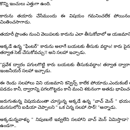
కొన్ని ఇంచులు ఎత్తుగా ఉంది.
కారును తయారు చేసేముందు ఈ విషయం గమనించలేక పోయినం
చింతించసాగాడు.
తయారీ ప్రాంతం నుంచి వెలుపలకు కారును ఎలా తీసుకోవాలో ఆ యజమాన
అక్కడే ఉన్న "ఫేంటర్" కారును అలాగే బయటకు తీసుకు వద్దాం! కారు పైన కొ
తర్వాత సెట్ చేసుకోవచ్చు!! అని సలహా ఇచ్చాడు.
"ప్రవేశ ద్వారం పగులగొట్టి కారు బయటకు తీసుకువద్దాం! తర్వాత ద్వారాన్
ఇంజనీయర్ సలహా ఇచ్చాడు.
ఈ రెండు సలహాలు విని యజమాని కన్విన్స్ కాలేక పోయాడు.ఎందుకంటే 
పడడం కానీ, ద్వారాన్ని పగలగొట్టడం కానీ మంచి శకునంగా అతడు భావి
జరుగుతున్న విషయమంతా చూస్తున్న అక్కడే ఉన్న "వాచ్ మెన్ " భ
మనసులోని ఐడియా చెప్పాలని " ఒక చిన్న సలహా సార్! "అన్నాడు.
అక్కడున్నవాళ్ళు " నిపుణులే ఇవ్వలేని సలహాని వాచ్ మెన్ ఏమిస్తాడా
ఉండగా..