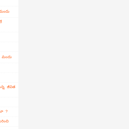
 మందు
రే
ి మందు
న్న జీవిత
ామా ?
రించి