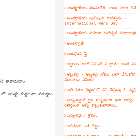
అంతర్జాతీయ ఎడమచేతి వాటం ప్రజల దిన
అంతర్జాతీయ పురుషుల దినోత్సవం -
International Mens Day
అంతర్జాతీయ మహిళా దినోత్సవ శుభాకాంక్ష
అంతర్వాణి
అందమైన స్త్రీ.
అజ్ఞానం అంటే ఏమిటి ? జ్ఞానం అంటే ఏ
అట్లతద్ది - అట్లతద్ది నోము ఎలా చేసుకోవా
విధానాలు ఏమిటి?
ించి కాపాడుదాం.
అతి శీతల గిడ్డంగిలో పని చేస్తున్న ఓ వ్యక
ో ముద్దు బిడ్డలుగా నడుద్దాం.
అద్భుతమైన లైఫ్ ఖచ్చితంగా ఇలా సాధ్య
రికార్డులూ అన్నీ కొట్టుకుపోతాయి.
అద్భుతమైన శ్లోకం.
అనగనగా ఒక చెట్టు...