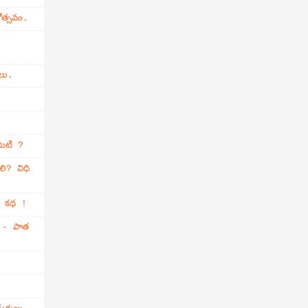
ోత్సవం.
లు.
మిటి ?
లి? విధి
్తి కథ !
ం - పాత