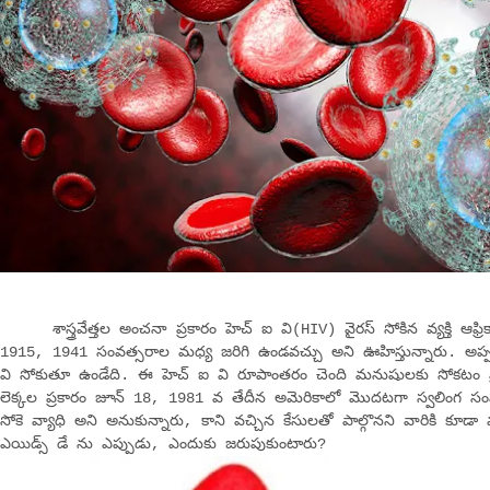
శాస్త్రవేత్తల అంచనా ప్రకారం హెచ్ ఐ వి(HIV) వైరస్ సోకిన వ్యక్తి ఆఫ్ర
1915, 1941 సంవత్సరాల మధ్య జరిగి ఉండవచ్చు అని ఊహిస్తున్నారు. అప్పట్ల
వి సోకుతూ ఉండేది. ఈ హెచ్ ఐ వి రూపాంతరం చెంది మనుషులకు సోకటం ప్ర
లెక్కల ప్రకారం జూన్ 18, 1981 వ తేదీన అమెరికాలో మొదటగా స్వలింగ సంప
సోకె వ్యాధి అని అనుకున్నారు, కాని వచ్చిన కేసులతో పాల్గొనని వారికి కూడా వచ
ఎయిడ్స్ డే ను ఎప్పుడు, ఎందుకు జరుపుకుంటారు?