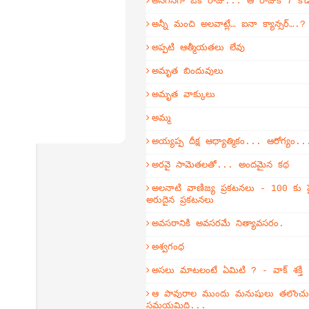
అనగనగా ఒక రాజు... ఆ రాజుకి 7 కొ
అన్నీ మంచి అలవాట్లే… ఐనా క్యాన్సర్….?
అప్పటి ఆత్మీయతలు లేవు
అమృత బిందువులు
అమృత వాక్కులు
అమ్మ
అయ్యప్ప దీక్ష ఆధ్యాత్మికం... ఆరోగ్యం..
అరవై సామెతలతో... అందమైన కథ
అలనాటి వాణిజ్య ప్రకటనలు - 100 కు ప
అరుదైన ప్రకటనలు
అవసరానికి అవసరమే నిత్యావసరం.
అశ్వగంధ
అసలు మాటలంటే ఏమిటి ? - వాక్ శక్తి
ఆ పావురాల ముందు మనుషులు తలొంచుకో
సమయమిది...