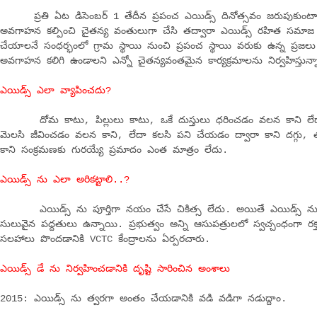
ప్రతి ఏట డిసెంబర్ 1 తేదీన ప్రపంచ ఎయిడ్స్ దినోత్సవం జరుపుకుంటారు. 
అవగాహన కల్పించి చైతన్య వంతులుగా చేసి తద్వారా ఎయిడ్స్ రహిత సమాజ స్థ
చేయాలనే సంధర్భంలో గ్రామ స్థాయి నుంచి ప్రపంచ స్థాయి వరుకు ఉన్న ప్రజలు
అవగాహన కలిగి ఉండాలని ఎన్నో చైతన్యవంతమైన కార్యక్రమాలను నిర్వహిస్తున్న
ఎయిడ్స్ ఎలా వ్యాపించదు?
దోమ కాటు, పిల్లులు కాటు, ఒకే దుస్తులు ధరించడం వలన కాని లేదా
మెలసి జీవించడం వలన కాని, లేదా కలసి పని చేయడం ద్వారా కాని దగ్గు, తు
కాని సంక్రమణకు గురయ్యే ప్రమాదం ఎంత మాత్రం లేదు.
ఎయిడ్స్ ను ఎలా అరికట్టాలి..?
ఎయిడ్స్ ను పూర్తిగా నయం చేసే చికిత్స లేదు. అయితే ఎయిడ్స్ ను న
సులువైన పద్దతులు ఉన్నాయి. ప్రభుత్వం అన్ని ఆసుపత్రులలో స్వచ్చంధంగా రక్త
సలహాలు పొందడానికి VCTC కేంద్రాలను ఏర్పరచారు.
ఎయిడ్స్ డే ను నిర్వహించడానికి దృష్టి సారించిన అంశాలు
2015: ఎయిడ్స్ ను త్వరగా అంతం చేయడానికి వడి వడిగా నడుద్దాం.