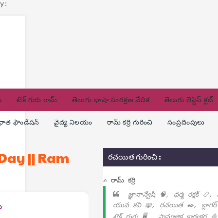
y:
ం
టెక్ గురు రామ్
తెలుగు భాషా సంరక్షణ వేదిక
తెలుగు లెఫ్టిస్ క్లబ్
ణధాత ఫౌండేషన్
వైద్య నిలయం
రామ్ కర్రి గురించి
సంప్రదింపులు
s Day || Ram
రచయిత గురించి :
✍ రామ్ కర్రి
జ్ఞానాన్వేషి 🧠, ధర్మ రక్షక్ 📿,
యువ కవి 📖, రచయిత ✒️, బ్లాగర్
ం
టెక్ గురు 🖥️ , సామాజిక కార్యకర్త 