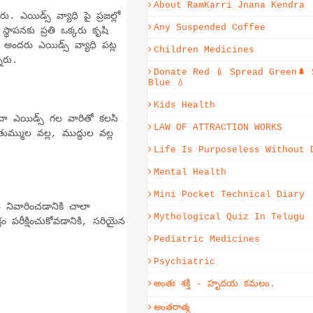
About RamKarri Jnana Kendra
ఎయిడ్స్ వ్యాధి పై ప్రజల్లో
Any Suspended Coffee
ాపనకు ప్రతి ఒక్కరు కృషి
 అందరు ఎయిడ్స్ వ్యాధి పట్ల
Children Medicines
ారు.
Donate Red 💉 Spread Green🌲 
Blue 💧
Kids Health
 ఎయిడ్స్ గల వారితో కలసి
LAW OF ATTRACTION WORKS
మ్ముల వల్ల, ముద్దుల వల్ల
Life Is Purposeless Without 
Mental Health
Mini Pocket Technical Diary
ివారించడానికి చాలా
Mythological Quiz In Telugu
ం పరీక్షించుకోవడానికి, సరియైన
Pediatric Medicines
Psychiatric
అంతః శక్తి - హృదయ కమలం.
అంతరాత్మ