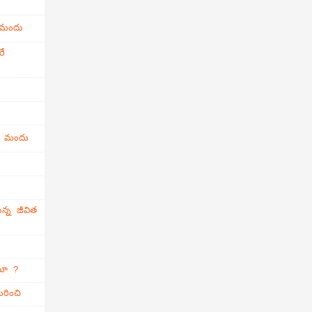
 మందు
రే
ి మందు
న్న జీవిత
ామా ?
రించి