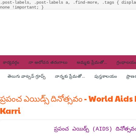
.post-labels, .post-labels a, .find-more, .tags { displa
none !important; }
కార్యవర్గం
నా ఆలోచన తరంగాలు
అమ్మకు ప్రేమతో...
గ్రంథాలయ
తెలుగు వాట్సప్ గ్రూప్స్
నాన్నకు ప్రేమతో...
పుస్తకాలయం
ప్రా
ప్రపంచ ఎయిడ్స్ దినోత్సవం - World Aid
Karri
ప్రపంచ ఎయిడ్స్ (AIDS) దినోత్సవ