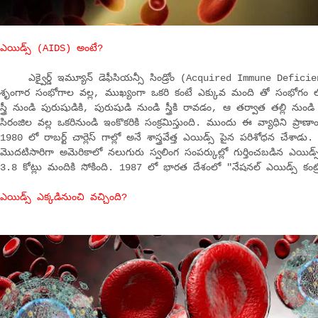
ఎయిడ్స్ (AIDS) అంటే?
ఎక్వైర్డ్ ఇమ్యూన్ డెఫీసియన్సీ సిండ్రోం (Acquired Immune Deficie
శృంగార సంభోగాల వల్ల, ముఖ్యంగా ఒకరి కంటే ఎక్కువ మంది తో సంభోగం లో ప
స్త్రీ నుండి పురుషుడికి, పురుషుడి నుండి స్త్రీకి రావడం, ఆ తర్వాత తల్లి నుం
సిరంజిల వల్ల ఒకరినుండి ఇంకొకరికి సంక్రమిస్తుంది. ముందు ఈ వ్యాధిని ప్రాణ
1980 లో రాబర్ట్ చార్లెస్ గాల్లో అనే శాస్త్రవేత్త ఎయిడ్స్ పైన పరిశోధన చేశా
మొదటిసారిగా అమెరికాలో నలుగురు స్వలింగ సంపర్కుల్లో గుర్తించబడిన ఎయిడ్స
3.8 కోట్లు మందికి సోకింది. 1987 లో భారత దేశంలో "నేషనల్ ఎయిడ్స్ కంట్రో
ఎయిడ్స్ ఎక్కడినుంచి వచ్చింది?