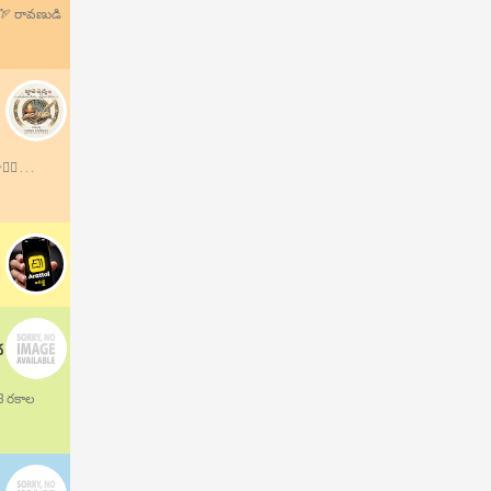
.🏹 రావణుడి
 . . .
ద
13 రకాల