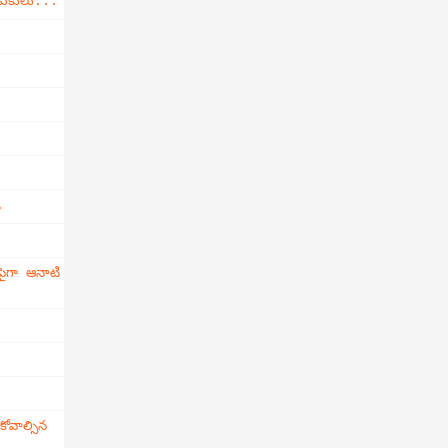
డుకులు...
.
ైగా ఆనాటి
వాల్సిన