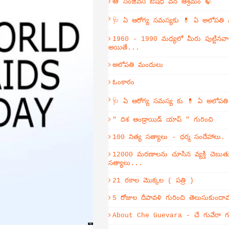
🪷 సంజీవని ఔషధ వన ఆశ్రమం 🍃
🩺 ఏ ఆరోగ్య సమస్యకు 💊 ఏ అలోపతి
1960 - 1990 మధ్యలో మీరు పుట్టినవా
అయితే...
అలోపతి మందులు
ఓంకారం
🩺 ఏ ఆరోగ్య సమస్య కు 💊 ఏ అలోపత
" దిశ ఆండ్రాయిడ్ యాప్ " గురించి
100 నిత్య సత్యాలు - ధర్మ సందేహాలు.
12000 మరణాలను చూసిన వ్యక్తి చెబుతు
సత్యాలు...
21 రకాల మొక్కల ( పత్రి )
5 రోజుల దీపావళి గురించి తెలుసుకుంద
About Che Guevara - చే గువేరా గు