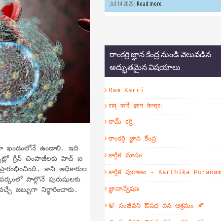
Jul 14 2025 |
Read more
రాంకర్రి జ్ఞాన కేంద్ర నుండి వెలువడిన
అద్భుతమైన విషయాలు
Ram Karri
राम् कर्रि ज्ञान केन्द्रः
రామ్ కర్రి
రాంకర్రి జ్ఞాన కేంద్ర
ికా ఖండంలోనే ఉండాలి. ఇది
కార్తీక మాసం
ో గ్రీన్ చింపాజీలకు హెచ్ ఐ
ారంభించింది. కాని అధికారుల
కార్తీక పురాణం - Karthika Purana
ర్కంలో పాల్గొనే పురుషులకు
జ్ఞానాన్వేషణ
్చే జబ్బుగా నిర్ధారించారు.
🍃 సంజీవని ఔషధ వన ఆశ్రమం 🍂