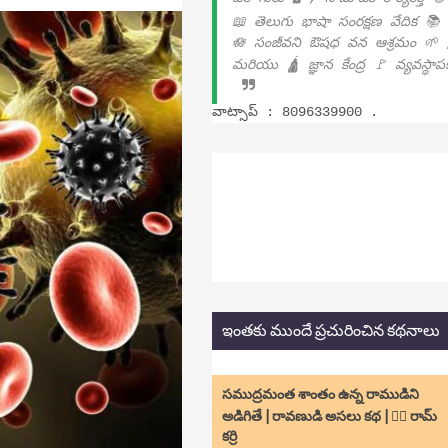
📖 తెలుగు భాషా సంరక్షణ వేదిక 📚
🪷 సంజీవని ఔషధ వన ఆశ్రమం 🌱 
మరియు 🛕 జ్ఞాన కేంద్ర 🚩 వ్యవస్థా
వాట్సాప్ : 8096339900 .
ఇంతకు ముందే ప్రచురించిన కథనాలు
సముద్రమంత శాంతం ఉన్న రాముడిని
అడిగితే | రావణుడి అసలు కథ | ✍🏻 రామ్
కర్రి