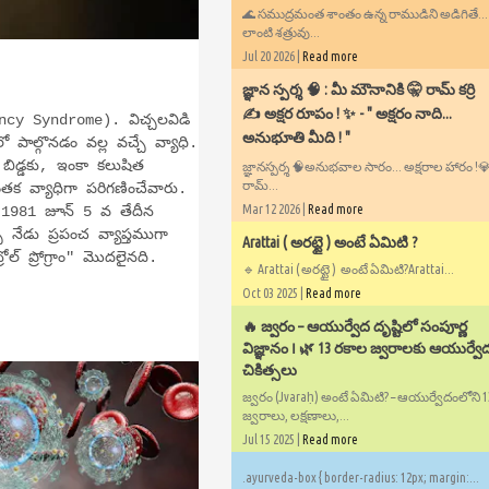
🌊 సముద్రమంత శాంతం ఉన్న రాముడిని అడిగితే..
లాంటి శత్రువు...
Jul 20 2026 |
Read more
​జ్ఞాన స్పర్శ 🧠 : మీ మౌనానికి 🤫 రామ్ కర్రి
✍️ అక్షర రూపం ! ✨ - ​" అక్షరం నాది...
ncy Syndrome). విచ్చలవిడి
అనుభూతి మీది ! "
ాల్గొనడం వల్ల వచ్చే వ్యాధి.
డి బిడ్డకు, ఇంకా కలుషిత
జ్ఞానస్పర్శ 🧠అనుభవాల సారం... అక్షరాల హారం !💎✍
రామ్...
ాంతక వ్యాధిగా పరిగణించేవారు.
Mar 12 2026 |
Read more
డు. 1981 జూన్ 5 వ తేదీన
్ నేడు ప్రపంచ వ్యాప్తముగా
Arattai ( అరట్టై ) అంటే ఏమిటి ?
ల్ ప్రోగ్రాం" మొదలైనది.
🔹 Arattai ( అరట్టై ) అంటే ఏమిటి?Arattai...
Oct 03 2025 |
Read more
🔥 జ్వరం – ఆయుర్వేద దృష్టిలో సంపూర్ణ
విజ్ఞానం ౹ 🌿 13 రకాల జ్వరాలకు ఆయుర్వే
చికిత్సలు
జ్వరం (Jvaraḥ) అంటే ఏమిటి? – ఆయుర్వేదంలోని 
జ్వరాలు, లక్షణాలు,...
Jul 15 2025 |
Read more
.ayurveda-box { border-radius: 12px; margin:...