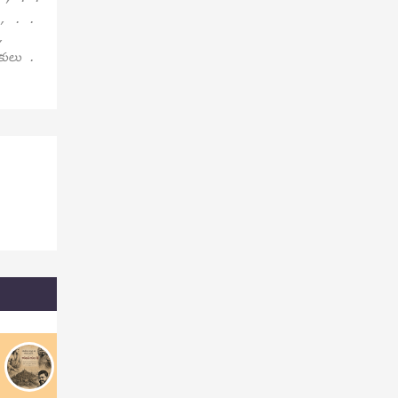
 , . .
,
పకులు .