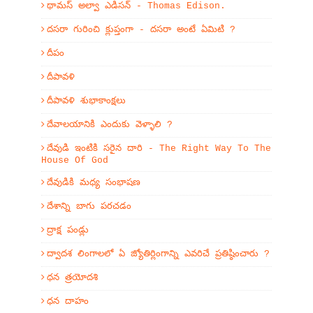
థామస్ అల్వా ఎడిసన్ - Thomas Edison.
దసరా గురించి క్లుప్తంగా - దసరా అంటే ఏమిటి ?
దీపం
దీపావళి
దీపావళి శుభాకాంక్షలు
దేవాలయానికి ఎందుకు వెళ్ళాలి ?
దేవుడి ఇంటికి సరైన దారి - The Right Way To The
House Of God
దేవుడికి మధ్య సంభాషణ
దేశాన్ని బాగు పరచడం
ద్రాక్ష పండ్లు
ద్వాదశ లింగాలలో ఏ జ్యోతిర్లింగాన్ని ఎవరిచే ప్రతిష్ఠించారు ?
ధన త్రయోదశి
ధన దాహం