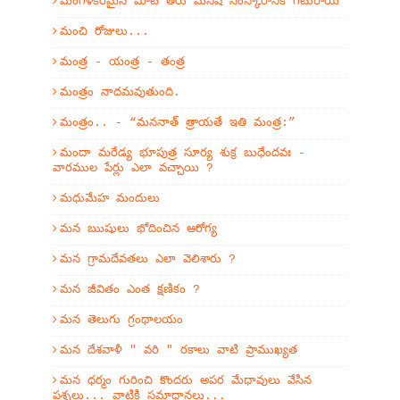
మంగళకరమైన మాట తీరు మనిషి సంస్కారానికి గీటురాయి
మంచి రోజులు...
మంత్ర - యంత్ర - తంత్ర
మంత్రం నాదమవుతుంది.
మంత్రం.. - “మననాత్ త్రాయతే ఇతి మంత్ర:”
మందా మరేడ్య భూపుత్ర సూర్య శుక్ర బుధేందవః -
వారముల పేర్లు ఎలా వచ్చాయి ?
మధుమేహ మందులు
మన ఋషులు భోదించిన ఆరోగ్య
మన గ్రామదేవతలు ఎలా వెలిశారు ?
మన జీవితం ఎంత క్షణికం ?
మన తెలుగు గ్రంథాలయం
మన దేశవాళీ " వరి " రకాలు వాటి ప్రాముఖ్యత
మన ధర్మం గురించి కొందరు అపర మేధావులు వేసిన
ప్రశ్నలు... వాటికి సమాధానలు...