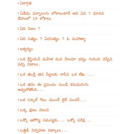
ఏకాగ్రత
ఏడేడు పద్నాలుగు లోకాలంటారే అవి ఏవి ? మానవ
దేహంలో 14 లోకాలు
ఏది నిజం ?
ఏది సత్యం ? ఏదసత్యం ? ఓ మహాత్మా
ఐశ్వర్యం
ఒక క్రిస్టియన్ మహిళ మన హిందూ ధర్మం గురించి చెప్పిన
పచ్చి నిజాలు.
ఒక తండ్రి తన పిల్లలకు రాసిన ఒక లేఖ....
ఒక తరం ఈ ప్రపంచం నుండి కనుమరుగు
అవ్వబోతోంది...
ఒక స్కూల్ గేటు ముందే బైక్ పంచర్...
ఒక్క క్షణం విలువ
ఒక్కో ఆరోగ్య సమస్యకు... ఒక్కో పరీక్ష...
ఒత్తిడి నిర్వహణ చిట్కాలు...