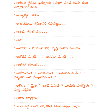
ఆధునిక ప్రపంచ వైద్యులను విస్మయ పరిచే అంశం భీష్మ
నిర్యాణంలో ఉంది
ఆధ్యాత్మిక జీవనం
ఆనందమయ జీవితానికి రహస్యాలు...
ఆనాటి రోజులే వేరు...
ఆమె
ఆలోచన - నీ మాటే నీవు సృష్టించుకొనే ప్రపంచం.
ఆలోచన మనదే ... ఆచరణా మనదే ...
ఆలోచన లేకుంటే....
ఆలోచించండి ! ఆచరించండి ! అనుభవించండి ! "
ప్రకృతిని గాలి పీల్చుకోనివ్వండి " !
ఆశౌచం ( మైల ) అంటే ఏమిటి ? ఎందుకు పాటిస్తారు ?
పూర్తి విశ్లేషణ.
ఆహార సూత్రాలు
ఇంటి వద్దే హిందీ నేర్చుకోండి WhatsApp ద్వారా...