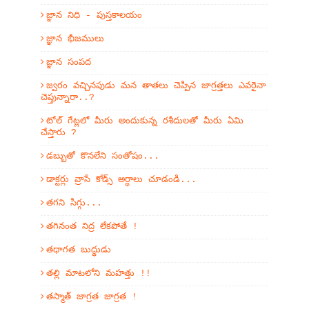
జ్ఞాన నిధి - పుస్తకాలయం
జ్ఞాన భీజములు
జ్ఞాన సంపద
జ్వరం వచ్చినపుడు మన తాతలు చెప్పిన జాగ్రత్తలు ఎవరైనా
చెప్తున్నారా..?
టోల్ గేట్లలో మీరు అందుకున్న రశీదులతో మీరు ఏమి
చేస్తారు ?
డబ్బుతో కొనలేని సంతోషం...
డాక్టర్లు వ్రాసే కోడ్స్ అర్ధాలు చూడండి...
తగని సిగ్గు...
తగినంత నిద్ర లేకపోతే !
తథాగత బుద్థుడు
తల్లి మాటలోని మహత్తు !!
తస్మాత్ జాగ్రత జాగ్రత !