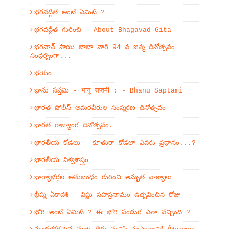
భగవద్గీత అంటే ఏమిటి ?
భగవద్గీత గురించి - About Bhagavad Gita
భగవాన్ సాయి బాబా వారి 94 వ జన్మ దినోత్సవం
సంధర్భంగా...
భయం
భాను సప్తమి - भानु सप्तमी : - Bhanu Saptami
భారత పోలీస్ అమరవీరుల సంస్మరణ దినోత్సవం
భారత రాజ్యాంగ దినోత్సవం.
భారతీయ కోడలు - కూతురా కోడలా ఎవరు ప్రధానం...?
భారతీయ విశ్వశాస్త్రం
భార్యాభర్తల అనుబంధం గురించి అమృత వాక్యాలు
భీష్మ ఏకాదశి - విష్ణు సహస్రనామం ఉద్భవించిన రోజు
భోగి అంటే ఏమిటి ? ఈ భోగి పండుగ ఎలా వచ్చింది ?