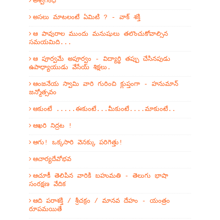
అశ్వగంధ
అసలు మాటలంటే ఏమిటి ? - వాక్ శక్తి
ఆ పావురాల ముందు మనుషులు తలొంచుకోవాల్సిన
సమయమిది...
ఆ పూర్వమే అపూర్వం - విద్యార్థి తప్పు చేసినపుడు
ఉపాధ్యాయుడు వేసేయ్ శిక్షలు.
ఆంజనేయ స్వామి వారి గురించి క్లుప్తంగా - హనుమాన్
జన్మోత్సవం
ఆకుంటే .....ఈకుంటే...మీకుంటే....మాకుంటే..
ఆఖరి నిద్రట !
ఆగు! ఒక్కసారి వెనక్కు పరిగెత్తు!
ఆచార్యదేవోభవ
ఆచూకీ తెలిపిన వారికి బహుమతి - తెలుగు భాషా
సంరక్షణ వేదిక
ఆది పరాశక్తి / శ్రీచక్రం / మానవ దేహం - యంత్రం
రూపమయితే