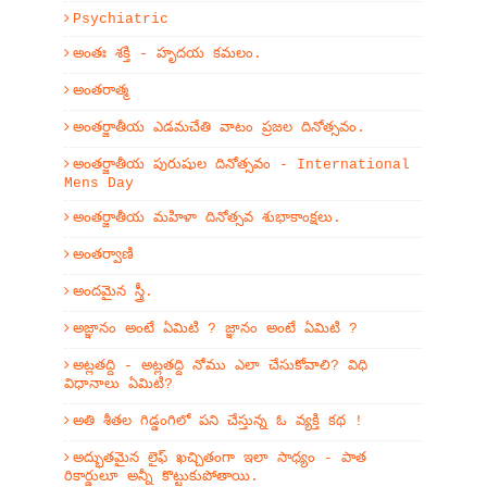
Psychiatric
అంతః శక్తి - హృదయ కమలం.
అంతరాత్మ
అంతర్జాతీయ ఎడమచేతి వాటం ప్రజల దినోత్సవం.
అంతర్జాతీయ పురుషుల దినోత్సవం - International
Mens Day
అంతర్జాతీయ మహిళా దినోత్సవ శుభాకాంక్షలు.
అంతర్వాణి
అందమైన స్త్రీ.
అజ్ఞానం అంటే ఏమిటి ? జ్ఞానం అంటే ఏమిటి ?
అట్లతద్ది - అట్లతద్ది నోము ఎలా చేసుకోవాలి? విధి
విధానాలు ఏమిటి?
అతి శీతల గిడ్డంగిలో పని చేస్తున్న ఓ వ్యక్తి కథ !
అద్భుతమైన లైఫ్ ఖచ్చితంగా ఇలా సాధ్యం - పాత
రికార్డులూ అన్నీ కొట్టుకుపోతాయి.