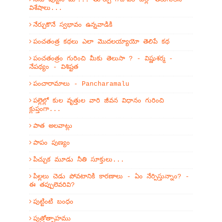
విశేషాలు...
నేర్చుకొనే స్వభావం ఉన్నవాడికి
పంచతంత్ర కథలు ఎలా మొదలయ్యాయో తెలిపే కథ
పంచతంత్రం గురించి మీకు తెలుసా ? - విష్ణుశర్మ -
నేపథ్యం - విశిష్టత
పంచారామాలు - Pancharamalu
పల్లెల్లో కుల వృత్తుల వారి జీవన విధానం గురించి
క్లుప్తంగా...
పాత అలవాట్లు
పాపం పుణ్యం
పిచ్చుక మూడు నీతి సూక్తులు...
పిల్లలు చెడు పోవటానికి కారణాలు - ఏం నేర్పిస్తున్నాం? -
ఈ తప్పులెవరివి?
పుట్టింటి బంధం
పుత్రోత్సాహము