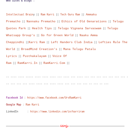
Web Sites & Blogs :
Ammaku
Intellectual Brain
y ||
Ram Karri
||
Tech Guru Ram
||
Prematho
Nannaku Prematho
Ethics of Old Genarations
Telugu
||
||
||
Quotes Park
Health Tips
Telugu Vignana Sarvaswam
Telugu
||
||
||
Whatsapp Group's
Go for Green World
Naaku Amma
||
||
Cheppindhi
Karri Ram
Left Handers Club India
Lefties Rule The
||
||
||
World
BroadMind Creation's
Mana Telugu Patalu
||
||
Lyrics
Pusthakalayam
Voice Of
||
||
Ram
RamKarri.In
RamKarri.Com
||
||
||
-- ---- ---- ----- ---- ---- ---- --- ---- --- ---- --- --- --- --- --- --- --- -
-- --- --- --- ---- ---- --- ---- ---- --- --- --- --- -- --- -- ---
Facebook Id
:
https://www.facebook.com/UrsRamKarri
Google Map
:
Ram Karri
LinkedIn
:
https://www.linkedin.com/in/karriram
-----------------------------------------------------------
సమాప్తం
-------------------------------------------------------------