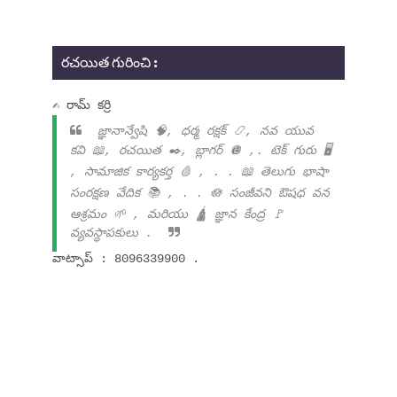
రచయిత గురించి :
✍ రామ్ కర్రి
జ్ఞానాన్వేషి 🧠, ధర్మ రక్షక్ 📿, నవ యువ
కవి 📖, రచయిత ✒️, బ్లాగర్ 🪩 ,. టెక్ గురు 🖥️
, సామాజిక కార్యకర్త 🩸 , . . 📖 తెలుగు భాషా
సంరక్షణ వేదిక 📚 , . . 🪷 సంజీవని ఔషధ వన
ఆశ్రమం 🌱 , మరియు 🛕 జ్ఞాన కేంద్ర 🚩
వ్యవస్థాపకులు .
వాట్సాప్ : 8096339900 .