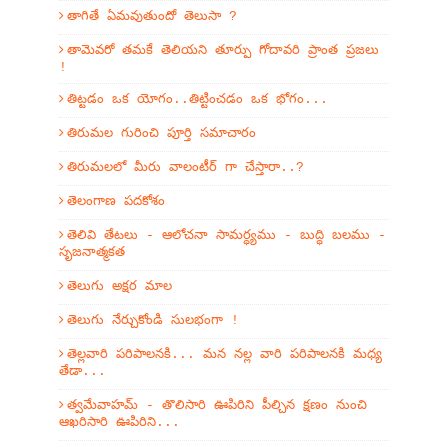
తాగితే ఏమవుతుందో తెలుసా ?
తామెవరో తమకే తెలియని తూర్పు గోదావరి ప్రాంత ప్రజలు
!
తిట్టడం ఒక యోగం..తిట్టించడం ఒక భోగం...
తిరుమల గురించి పూర్తి సమాచారం
తిరుమలలో మీరు వాలంటీర్ గా చేస్తారా..?
తెలంగాణ పదకోశం
తెలివి తేటలు - ఆలోచనా సామర్ధ్యము - బుద్ధి బలము -
సృజనాత్మకత
తెలుగు అక్షర మాల
తెలుగు నేర్చుకోండి సులభంగా !
తెల్లవారి పరిపాలనకి... మన నల్ల వారి పరిపాలనకి మధ్య
తేడా...
త్వమేవాహమ్‌ - తొలిసారి ఊపిరిని పీల్చిన క్షణం నుంచి
ఆఖరిసారి ఊపిరిని...