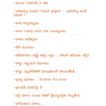
ఫలానా సయానికి ఏ తిథి
బతుకమ్మ పండుగ గురించి క్లుప్తంగా - బతుకమ్మ అంటే
ఏమిటి ?
బాధ వచ్చినప్పుడు
బాబా సమాధి చెంది 100 సంవత్సరాలు
బాలల దినోత్సవం
బీపీ మందులు
బెడ్‌రూమ్‌కు స్మార్ట్ ఫోన్లు వద్దు.. హాలుకే పరిమితం చేస్తే?
బొట్టు పెట్టుకునే విధానము
బొట్టు పెట్టుకోకపోతే ఏమవుతుందో తెలుసుకోండి.
బ్రహ్మ పురాణం - Brahma Puranam
బ్రాండెడ్ మెడిసిన్స్ కి
భక్తి యోగం సులభ రీతిలో శ్రీమద్భగద్గీత నేర్చుకోండి
భగవంతుని వరాలు...