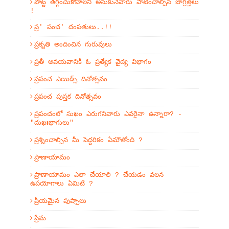
పొట్ట తగ్గించుకోవాలని అనుకునేవారు పాటించాల్సిన జాగ్రత్తలు
!
ప్ర' పంచ' దంపతులు..!!
ప్రకృతి అందించిన గురువులు
ప్రతీ అవయవానికి ఓ ప్రత్యేక వైద్య విభాగం
ప్రపంచ ఎయిడ్స్ దినోత్సవం
ప్రపంచ పుస్తక దినోత్సవం
ప్రపంచంలో సుఖం ఎరుగనివారు ఎవరైనా ఉన్నారా? -
"దుఖఃభాగులు"
ప్రశ్నించాల్సిన మీ పెద్దరికం ఏమౌతోంది ?
ప్రాణాయామం
ప్రాణాయామం ఎలా చేయాలి ? చేయడం వలన
ఉపయోగాలు ఏమిటి ?
ప్రియమైన పుష్పాలు
ప్రేమ