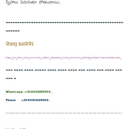
స్నేహాలు పెరుగుతూ పోతుంటాయి.
---------------------------------------------------
------
૨αɱ ҡα૨૨เ
ᵇˡᵒᵍᵍᵉʳ, ᵖᵒᵉᵗ, ʷʳⁱᵗᵗᵉʳ, ˡʸʳⁱᶜⁱˢᵗ, ˢᵒᶜⁱᵃˡ ᵃᶜᵗⁱᵛⁱˢᵗ, ʲᵒᵘʳⁿᵃˡⁱˢᵗ , ᵉⁿᵗʳᵉᵖʳᵉⁿᵉᵘʳ, ᵗᵉᶜʰ ᵍᵘʳᵘ, ᵐᵒᵛⁱᵉ ᵈⁱʳᵉᶜᵗᵒʳ, ᵖᵒˡⁱᵗⁱᶜⁱᵃⁿ, ᵖʳᵉˢⁱᵈᵉⁿᵗ ᵒᶠ ᵗᵉˡᵘᵍᵘ ˢᵃᵐʳᵃᵏˢʰᵃⁿᵃ ᵛᵉᵈⁱᵏᵃ.
--- ---- ---- ----- ---- ---- ---- --- ---- --- ---- ---
--- -
Whatsapp : +918096339900 ,
Phone : +919492089900 .
--- ---- ---- ----- ---- ---- ---- --- ---- --- ---- --- --- --- --- --- --- --- --- --- --- ---- --- --- --- -- -