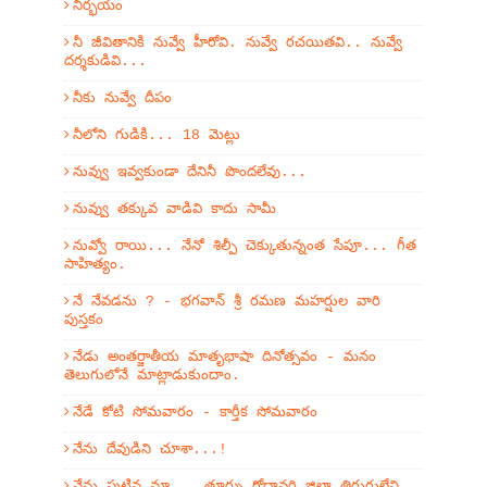
నిర్భయం
నీ జీవితానికి నువ్వే హీరోవి. నువ్వే రచయితవి.. నువ్వే
దర్శకుడివి...
నీకు నువ్వే దీపం
నీలోని గుడికి... 18 మెట్లు
నువ్వు ఇవ్వకుండా దేనినీ పొందలేవు...
నువ్వు తక్కువ వాడివి కాదు సామీ
నువ్వో రాయి... నేనో శిల్పీ చెక్కుతున్నంత సేపూ... గీత
సాహిత్యం.
నే నేవడను ? - భగవాన్ శ్రీ రమణ మహర్షుల వారి
పుస్తకం
నేడు అంతర్జాతీయ మాతృభాషా దినోత్సవం - మనం
తెలుగులోనే మాట్లాడుకుందాం.
నేడే కోటి సోమవారం - కార్తీక సోమవారం
నేను దేవుడిని చూశా...!
నేను పుట్టిన మా... తూర్పు గోదావరి జిల్లా తిరుగులేని