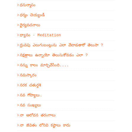
ధనుర్మాసం
ధర్మం చెయ్యండి
ధైర్యవచనాలు
ధ్యానం - Meditation
ధ్రువపు ఎలుగుబంట్లును ఎలా వేటాడతారో తెలుసా ?
నక్షత్రాలు ఉన్నాయో తెలుసుకోవడం ఎలా ?
నన్ను కాలం మార్చివేసింది....
నమస్కారం
నరక చతుర్దశి
నవ గోప్యాలు.
నవ సంఖ్యలు
నా ఆలోచన తరంగాలు
నా జీవితం లోనివి కష్టాలు కాదు