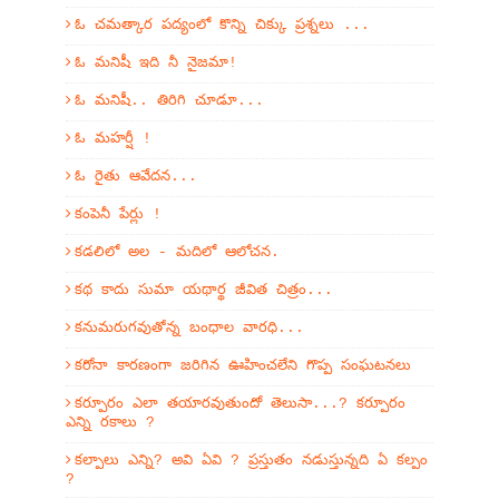
ఓ చమత్కార పద్యంలో కొన్ని చిక్కు ప్రశ్నలు ...
ఓ మనిషీ ఇది నీ నైజమా!
ఓ మనిషీ.. తిరిగి చూడూ...
ఓ మహర్షీ !
ఓ రైతు ఆవేదన...
కంపెనీ పేర్లు !
కడలిలో అల - మదిలో ఆలోచన.
కథ కాదు సుమా యథార్థ జీవిత చిత్రం...
కనుమరుగవుతోన్న బంధాల వారధి...
కరోనా కారణంగా జరిగిన ఊహించలేని గొప్ప సంఘటనలు
కర్పూరం ఎలా తయారవుతుందో తెలుసా...? కర్పూరం
ఎన్ని రకాలు ?
కల్పాలు ఎన్ని? అవి ఏవి ? ప్రస్తుతం నడుస్తున్నది ఏ కల్పం
?