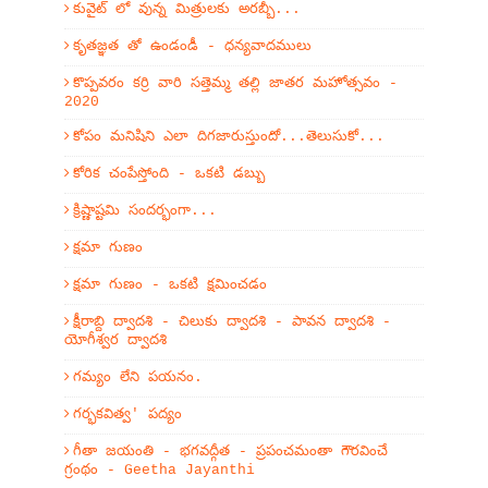
కువైట్ లో వున్న మిత్రులకు అరబ్బీ...
కృతజ్ఞత తో ఉండండీ - ధన్యవాదములు
కొప్పవరం కర్రి వారి సత్తెమ్మ తల్లి జాతర మహోత్సవం -
2020
కోపం మనిషిని ఎలా దిగజారుస్తుందో...తెలుసుకో...
కోరిక చంపేస్తోంది - ఒకటి డబ్బు
క్రిష్ణాష్టమి సందర్భంగా...
క్షమా గుణం
క్షమా గుణం - ఒకటి క్షమించడం
క్షీరాబ్ది ద్వాదశి - చిలుకు ద్వాదశి - పావన ద్వాదశి -
యోగీశ్వర ద్వాదశి
గమ్యం లేని పయనం.
గర్భకవిత్వ' పద్యం
గీతా జయంతి - భగవద్గీత - ప్రపంచమంతా గౌరవించే
గ్రంథం - Geetha Jayanthi