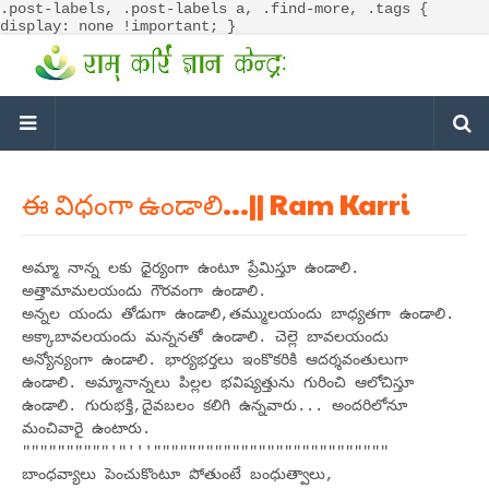
.post-labels, .post-labels a, .find-more, .tags {
display: none !important; }
ఈ విధంగా ఉండాలి...|| Ram Karri
అమ్మా నాన్న లకు ధైర్యంగా ఉంటూ ప్రేమిస్తూ ఉండాలి.
అత్తామామలయందు గౌరవంగా ఉండాలి.
అన్నల యందు తోడుగా ఉండాలి,తమ్ములయందు బాధ్యతగా ఉండాలి.
అక్కాబావలయందు మన్ననతో ఉండాలి. చెల్లె బావలయందు
అన్యోన్యంగా ఉండాలి. భార్యభర్తలు ఇంకొకరికి ఆదర్శవంతులుగా
ఉండాలి. అమ్మానాన్నలు పిల్లల భవిష్యత్తును గురించి ఆలోచిస్తూ
ఉండాలి. గురుభక్తి,దైవబలం కలిగి ఉన్నవారు... అందరిలోనూ
మంచివారై ఉంటారు.
""""""""""'"'''"""""""""""""""""""""""""""
బాంధవ్యాలు పెంచుకొంటూ పోతుంటే బంధుత్వాలు,