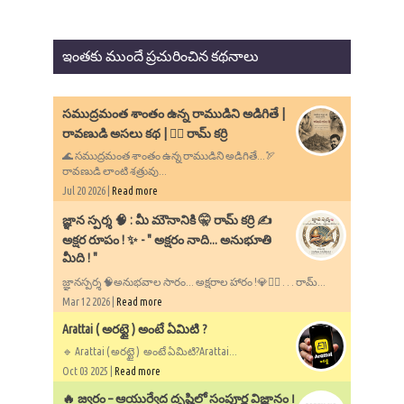
ఇంతకు ముందే ప్రచురించిన కథనాలు
సముద్రమంత శాంతం ఉన్న రాముడిని అడిగితే |
రావణుడి అసలు కథ | ✍🏻 రామ్ కర్రి
🌊 సముద్రమంత శాంతం ఉన్న రాముడిని అడిగితే...🏹
రావణుడి లాంటి శత్రువు...
Jul 20 2026 |
Read more
​జ్ఞాన స్పర్శ 🧠 : మీ మౌనానికి 🤫 రామ్ కర్రి ✍️
అక్షర రూపం ! ✨ - ​" అక్షరం నాది... అనుభూతి
మీది ! "
జ్ఞానస్పర్శ 🧠అనుభవాల సారం... అక్షరాల హారం !💎✍🏻 . . . రామ్...
Mar 12 2026 |
Read more
Arattai ( అరట్టై ) అంటే ఏమిటి ?
🔹 Arattai ( అరట్టై ) అంటే ఏమిటి?Arattai...
Oct 03 2025 |
Read more
🔥 జ్వరం – ఆయుర్వేద దృష్టిలో సంపూర్ణ విజ్ఞానం ౹