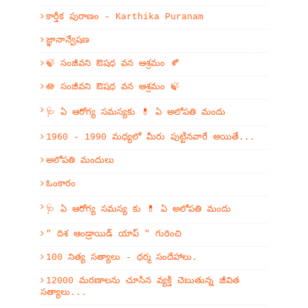
కార్తీక పురాణం - Karthika Puranam
జ్ఞానాన్వేషణ
🍃 సంజీవని ఔషధ వన ఆశ్రమం 🍂
🪷 సంజీవని ఔషధ వన ఆశ్రమం 🍃
🩺 ఏ ఆరోగ్య సమస్యకు 💊 ఏ అలోపతి మందు
1960 - 1990 మధ్యలో మీరు పుట్టినవారే అయితే...
అలోపతి మందులు
ఓంకారం
🩺 ఏ ఆరోగ్య సమస్య కు 💊 ఏ అలోపతి మందు
" దిశ ఆండ్రాయిడ్ యాప్ " గురించి
100 నిత్య సత్యాలు - ధర్మ సందేహాలు.
12000 మరణాలను చూసిన వ్యక్తి చెబుతున్న జీవిత
సత్యాలు...