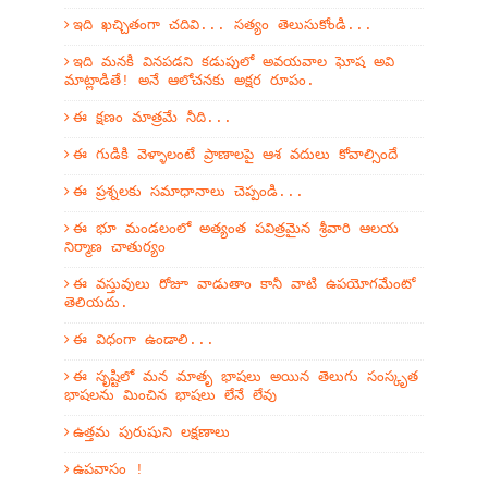
ఇది ఖచ్చితంగా చదివి... సత్యం తెలుసుకోండి...
ఇది మనకి వినపడని కడుపులో అవయవాల ఘోష అవి
మాట్లాడితే! అనే ఆలోచనకు అక్షర రూపం.
ఈ క్షణం మాత్రమే నీది...
ఈ గుడికి వెళ్ళాలంటే ప్రాణాలపై ఆశ వదులు కోవాల్సిందే
ఈ ప్రశ్నలకు సమాధానాలు చెప్పండి...
ఈ భూ మండలంలో అత్యంత పవిత్రమైన శ్రీవారి ఆలయ
నిర్మాణ చాతుర్యం
ఈ వస్తువులు రోజూ వాడుతాం కానీ వాటి ఉపయోగమేంటో
తెలియదు.
ఈ విధంగా ఉండాలి...
ఈ సృష్టిలో మన మాతృ భాషలు అయిన తెలుగు సంస్కృత
భాషలను మించిన భాషలు లేనే లేవు
ఉత్తమ పురుషుని లక్షణాలు
ఉపవాసం !