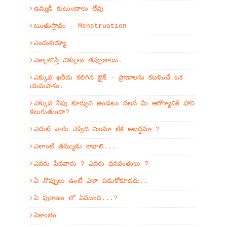
ఉమ్మడి కుటుంబాలు లేవు
ఋతుస్రావం - Menstruation
ఎందుకయ్యా
ఎక్కాలొస్తే చిక్కులు తప్పుతాయి.
ఎక్కువ ఖరీదు కలిగిన బైక్ - ప్రాణాలను కబళించే ఒక
యమపాశం.
ఎక్కువ సేపు కూర్చుని ఉండటం వలన మీ ఆరోగ్యానికి హాని
కలుగుతుందా?
ఎదుటి వారు చెప్పేది నిజమా లేక అబద్ధమా ?
ఎలాంటి తమ్ముడు కావాలి...
ఎవరు పేదవారు ? ఎవరు ధనవంతులు ?
ఏ నొప్పులు ఉంటే ఎలా పడుకోకూడదు..
ఏ పురాణం లో ఏముంది...?
ఏకాంతం