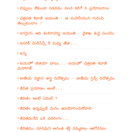
చెప్పులు లేకుండా నడవడం వలన కలిగే 8 ప్రయోజనాలు
ఛత్రపతి శివాజీ జయంతి - ఆ మహనీయుని గురించి
తెల్సుకుందాం !
జగద్గురు ఆది శంకరాచర్య జయంతి - వైశాఖ శుద్ధ పంచమి
జనరిక్ మెడిసిన్స్ కి మధ్య తేడా...
జన్మ
జయహో జిజియా భాయి... జయహో ఛత్రపతి శివాజీ
మహారాజ్
జాతీయ విజ్ఞాన శాస్త్ర దినోత్సవం - జాతీయ సైన్స్ దినోత్సవం
జీవిత ప్రయాణం అంటే...
జీవితం అంటే ఏమిటి ?
జీవితం ఉన్నప్పుడే మనం ఉపయోగించుకోవాలి.
జీవితమనేది ఒక చదరంగం...
జీవితము మానవుని అనంత శక్తి నమ్మకాలు ఆలోచనలు