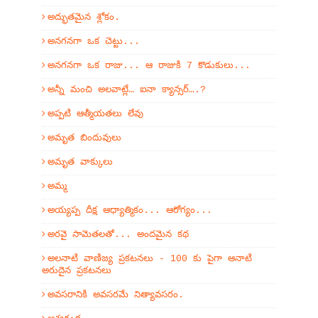
అద్భుతమైన శ్లోకం.
అనగనగా ఒక చెట్టు...
అనగనగా ఒక రాజు... ఆ రాజుకి 7 కొడుకులు...
అన్నీ మంచి అలవాట్లే… ఐనా క్యాన్సర్….?
అప్పటి ఆత్మీయతలు లేవు
అమృత బిందువులు
అమృత వాక్కులు
అమ్మ
అయ్యప్ప దీక్ష ఆధ్యాత్మికం... ఆరోగ్యం...
అరవై సామెతలతో... అందమైన కథ
అలనాటి వాణిజ్య ప్రకటనలు - 100 కు పైగా ఆనాటి
అరుదైన ప్రకటనలు
అవసరానికి అవసరమే నిత్యావసరం.