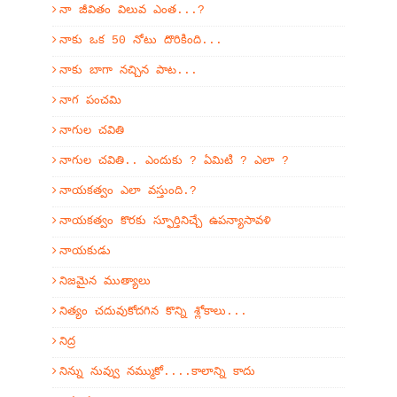
నా జీవితం విలువ ఎంత...?
నాకు ఒక 50 నోటు దొరికింది...
నాకు బాగా నచ్చిన పాట...
నాగ పంచమి
నాగుల చవితి
నాగుల చవితి.. ఎందుకు ? ఏమిటి ? ఎలా ?
నాయకత్వం ఎలా వస్తుంది.?
నాయకత్వం కొరకు స్ఫూర్తినిచ్చే ఉపన్యాసావళి
నాయకుడు
నిజమైన ముత్యాలు
నిత్యం చదువుకోదగిన కొన్ని శ్లోకాలు...
నిద్ర
నిన్ను నువ్వు నమ్ముకో....కాలాన్ని కాదు