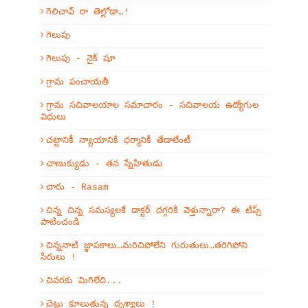
గెలిచావ్ రా తెల్లోడా…!
గెలుపు
గెలుపు - నైక్ షూ
గ్రామ పంచాయతీ
గ్రామ సచివాలయాల సమాచారం - సచివాలయ ఉద్యోగుల
విధులు
చట్టానికీ న్యాయానికి ధర్మానికీ తేడాలేంటీ
చాణుక్యుడు - తన స్నేహితుడు
చారు - Rasam
చిన్న చిన్న సమస్యలకే డాక్టర్ దగ్గరికి వెళ్తున్నారా? ఈ టిప్స్
పాటించండి
చిన్ననాటి జ్ఞాపకాలు…మరిచిపోలేని గురుతులు…తరిగిపోని
సిరులు !
చివరకు మిగిలేది...
చెట్లు కూలుతున్న దృశ్యాలు !