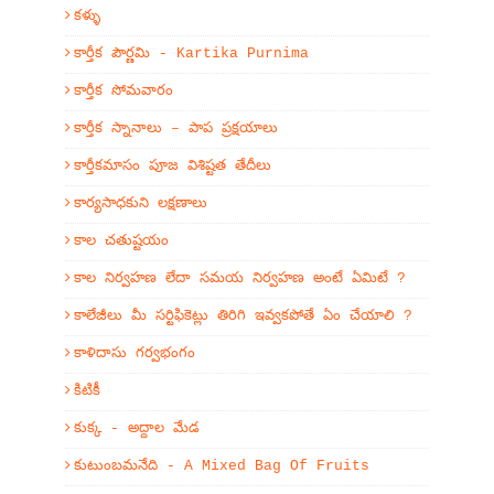
కళ్ళు
కార్తీక పౌర్ణమి - Kartika Purnima
కార్తీక సోమవారం
కార్తీక స్నానాలు – పాప ప్రక్షయాలు
కార్తీకమాసం పూజ విశిష్టత తేదీలు
కార్యసాధకుని లక్షణాలు
కాల చతుష్టయం
కాల నిర్వహణ లేదా సమయ నిర్వహణ అంటే ఏమిటే ?
కాలేజీలు మీ సర్టిఫికెట్లు తిరిగి ఇవ్వకపోతే ఏం చేయాలి ?
కాళిదాసు గర్వభంగం
కిటికీ
కుక్క - అద్దాల మేడ
కుటుంబమనేది - A Mixed Bag Of Fruits