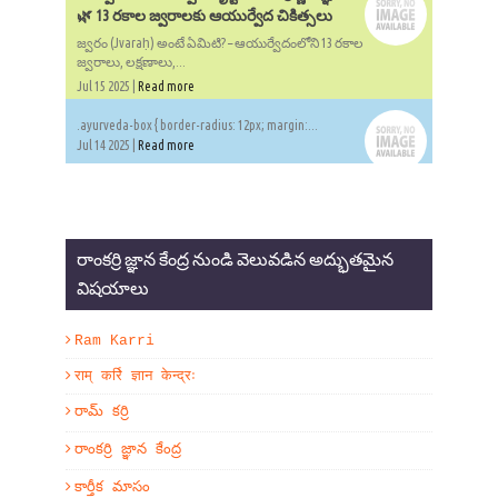
🌿 13 రకాల జ్వరాలకు ఆయుర్వేద చికిత్సలు
జ్వరం (Jvaraḥ) అంటే ఏమిటి? – ఆయుర్వేదంలోని 13 రకాల
జ్వరాలు, లక్షణాలు,...
Jul 15 2025 |
Read more
.ayurveda-box { border-radius: 12px; margin:...
Jul 14 2025 |
Read more
రాంకర్రి జ్ఞాన కేంద్ర నుండి వెలువడిన అద్భుతమైన
విషయాలు
Ram Karri
राम् कर्रि ज्ञान केन्द्रः
రామ్ కర్రి
రాంకర్రి జ్ఞాన కేంద్ర
కార్తీక మాసం