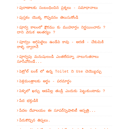
పురాణాలకు సంబంధించిన ప్రశ్నలు - సమాధానాలు
పుస్తకం యొక్క గొప్పదనం తెలుసుకోండి
పూర్వ కాలంలో క్షౌరము కు ముహూర్తం నిర్ణయించారు ?
దాని వెనుక ఆంతర్యం ?
పూర్వం అగ్గిపెట్టెలు ఉండేవి కావు - అరణి - చేకుమికి
రాళ్ళ ద్వారానే
పూర్వపు మనుషులండి ఎంతలేదన్నా నాలుగుతరాలు
సూసీవోరండే...
పెట్రోల్ బంక్ లో ఉన్న Toilet ని Use చెయ్యొచ్చు
పెళ్లిమంత్రాలకు అర్థం - పరమార్థం
పెళ్ళిలో ఖర్చు ఆడపిల్ల తండ్రి ఎందుకు పెట్టుకుంటాడు ?
పేద భక్తుడికి
పేదల దేవాలయం ఈ సూపర్‌స్పెషాలిటీ ఆస్పత్రి...
పేరుకొచ్చిన తిప్పలు.