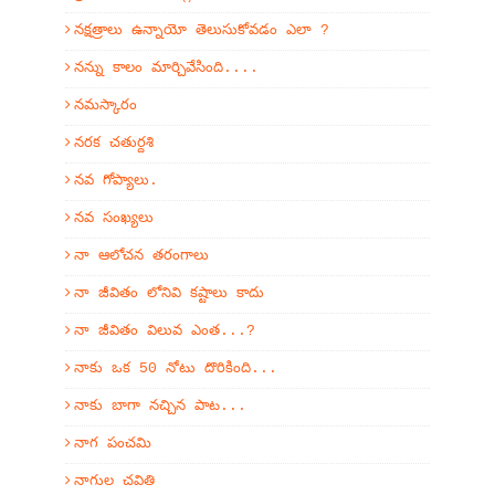
నక్షత్రాలు ఉన్నాయో తెలుసుకోవడం ఎలా ?
నన్ను కాలం మార్చివేసింది....
నమస్కారం
నరక చతుర్దశి
నవ గోప్యాలు.
నవ సంఖ్యలు
నా ఆలోచన తరంగాలు
నా జీవితం లోనివి కష్టాలు కాదు
నా జీవితం విలువ ఎంత...?
నాకు ఒక 50 నోటు దొరికింది...
నాకు బాగా నచ్చిన పాట...
నాగ పంచమి
నాగుల చవితి