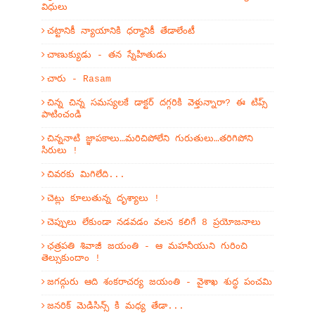
విధులు
చట్టానికీ న్యాయానికి ధర్మానికీ తేడాలేంటీ
చాణుక్యుడు - తన స్నేహితుడు
చారు - Rasam
చిన్న చిన్న సమస్యలకే డాక్టర్ దగ్గరికి వెళ్తున్నారా? ఈ టిప్స్
పాటించండి
చిన్ననాటి జ్ఞాపకాలు…మరిచిపోలేని గురుతులు…తరిగిపోని
సిరులు !
చివరకు మిగిలేది...
చెట్లు కూలుతున్న దృశ్యాలు !
చెప్పులు లేకుండా నడవడం వలన కలిగే 8 ప్రయోజనాలు
ఛత్రపతి శివాజీ జయంతి - ఆ మహనీయుని గురించి
తెల్సుకుందాం !
జగద్గురు ఆది శంకరాచర్య జయంతి - వైశాఖ శుద్ధ పంచమి
జనరిక్ మెడిసిన్స్ కి మధ్య తేడా...