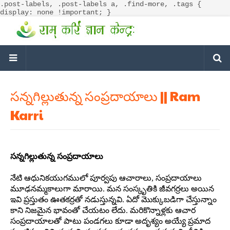
.post-labels, .post-labels a, .find-more, .tags {
display: none !important; }
సన్నగిల్లుతున్న సంప్రదాయాలు || Ram
Karri
సన్నగిల్లుతున్న సంప్రదాయాలు
నేటి ఆధునికయుగములో పూర్వపు ఆచారాలు, సంప్రదాయాలు
మూఢనమ్మకాలుగా మారాయి. మన సంస్కృతికి జీవగర్రలు అయిన
ఇవి ప్రస్తుతం ఊతకర్రతో నడుస్తున్నవి. ఏదో మొక్కుబడిగా చేస్తున్నాం
కాని నిజమైన భావంతో చేయటం లేదు. మరికొన్నాళ్లకు ఆచార
సంప్రదాయాలతో పాటు పండగలు కూడా అదృశ్యం అయ్యే ప్రమాద