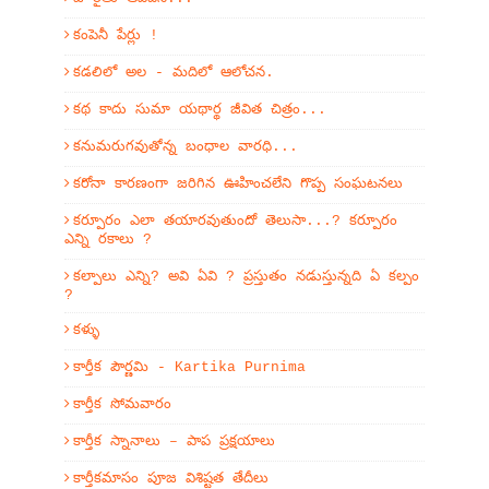
కంపెనీ పేర్లు !
కడలిలో అల - మదిలో ఆలోచన.
కథ కాదు సుమా యథార్థ జీవిత చిత్రం...
కనుమరుగవుతోన్న బంధాల వారధి...
కరోనా కారణంగా జరిగిన ఊహించలేని గొప్ప సంఘటనలు
కర్పూరం ఎలా తయారవుతుందో తెలుసా...? కర్పూరం
ఎన్ని రకాలు ?
కల్పాలు ఎన్ని? అవి ఏవి ? ప్రస్తుతం నడుస్తున్నది ఏ కల్పం
?
కళ్ళు
కార్తీక పౌర్ణమి - Kartika Purnima
కార్తీక సోమవారం
కార్తీక స్నానాలు – పాప ప్రక్షయాలు
కార్తీకమాసం పూజ విశిష్టత తేదీలు