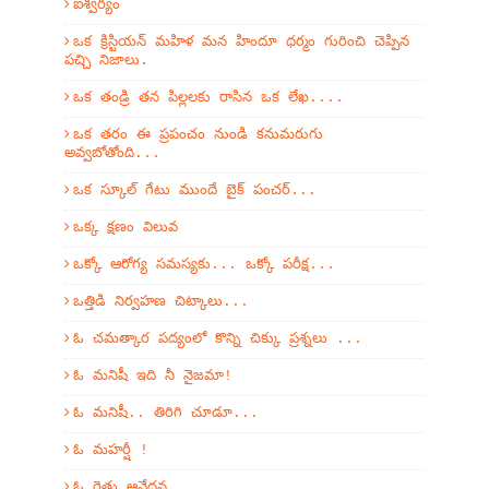
ఐశ్వర్యం
ఒక క్రిస్టియన్ మహిళ మన హిందూ ధర్మం గురించి చెప్పిన
పచ్చి నిజాలు.
ఒక తండ్రి తన పిల్లలకు రాసిన ఒక లేఖ....
ఒక తరం ఈ ప్రపంచం నుండి కనుమరుగు
అవ్వబోతోంది...
ఒక స్కూల్ గేటు ముందే బైక్ పంచర్...
ఒక్క క్షణం విలువ
ఒక్కో ఆరోగ్య సమస్యకు... ఒక్కో పరీక్ష...
ఒత్తిడి నిర్వహణ చిట్కాలు...
ఓ చమత్కార పద్యంలో కొన్ని చిక్కు ప్రశ్నలు ...
ఓ మనిషీ ఇది నీ నైజమా!
ఓ మనిషీ.. తిరిగి చూడూ...
ఓ మహర్షీ !
ఓ రైతు ఆవేదన...