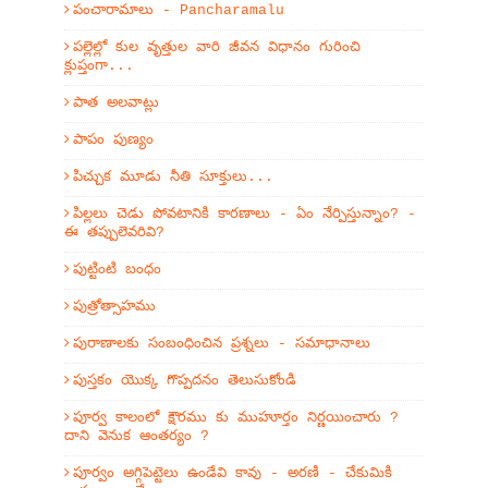
పంచారామాలు - Pancharamalu
పల్లెల్లో కుల వృత్తుల వారి జీవన విధానం గురించి
క్లుప్తంగా...
పాత అలవాట్లు
పాపం పుణ్యం
పిచ్చుక మూడు నీతి సూక్తులు...
పిల్లలు చెడు పోవటానికి కారణాలు - ఏం నేర్పిస్తున్నాం? -
ఈ తప్పులెవరివి?
పుట్టింటి బంధం
పుత్రోత్సాహము
పురాణాలకు సంబంధించిన ప్రశ్నలు - సమాధానాలు
పుస్తకం యొక్క గొప్పదనం తెలుసుకోండి
పూర్వ కాలంలో క్షౌరము కు ముహూర్తం నిర్ణయించారు ?
దాని వెనుక ఆంతర్యం ?
పూర్వం అగ్గిపెట్టెలు ఉండేవి కావు - అరణి - చేకుమికి