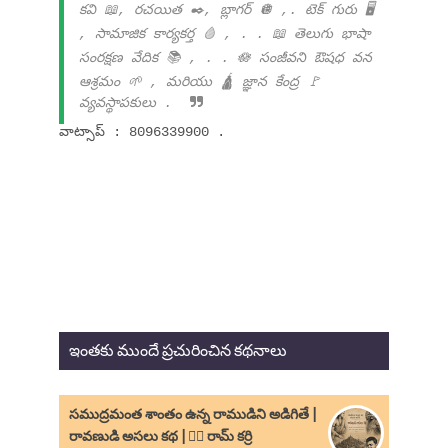
కవి 📖, రచయిత ✒️, బ్లాగర్ 🪩 ,. టెక్ గురు 🖥️
, సామాజిక కార్యకర్త 🩸 , . . 📖 తెలుగు భాషా
సంరక్షణ వేదిక 📚 , . . 🪷 సంజీవని ఔషధ వన
ఆశ్రమం 🌱 , మరియు 🛕 జ్ఞాన కేంద్ర 🚩
వ్యవస్థాపకులు .
వాట్సాప్ : 8096339900 .
ఇంతకు ముందే ప్రచురించిన కథనాలు
సముద్రమంత శాంతం ఉన్న రాముడిని అడిగితే |
రావణుడి అసలు కథ | ✍🏻 రామ్ కర్రి