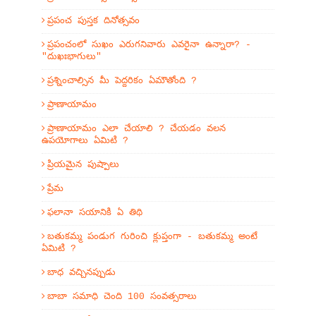
ప్రపంచ పుస్తక దినోత్సవం
ప్రపంచంలో సుఖం ఎరుగనివారు ఎవరైనా ఉన్నారా? -
"దుఖఃభాగులు"
ప్రశ్నించాల్సిన మీ పెద్దరికం ఏమౌతోంది ?
ప్రాణాయామం
ప్రాణాయామం ఎలా చేయాలి ? చేయడం వలన
ఉపయోగాలు ఏమిటి ?
ప్రియమైన పుష్పాలు
ప్రేమ
ఫలానా సయానికి ఏ తిథి
బతుకమ్మ పండుగ గురించి క్లుప్తంగా - బతుకమ్మ అంటే
ఏమిటి ?
బాధ వచ్చినప్పుడు
బాబా సమాధి చెంది 100 సంవత్సరాలు