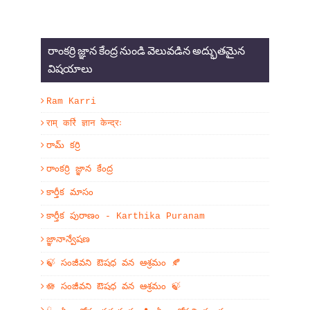
రాంకర్రి జ్ఞాన కేంద్ర నుండి వెలువడిన అద్భుతమైన
విషయాలు
Ram Karri
राम् कर्रि ज्ञान केन्द्रः
రామ్ కర్రి
రాంకర్రి జ్ఞాన కేంద్ర
కార్తీక మాసం
కార్తీక పురాణం - Karthika Puranam
జ్ఞానాన్వేషణ
🍃 సంజీవని ఔషధ వన ఆశ్రమం 🍂
🪷 సంజీవని ఔషధ వన ఆశ్రమం 🍃