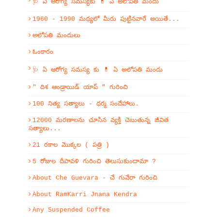
🩺 ఏ ఆరోగ్య సమస్యకు 💊 ఏ అలోపతి మందు
1960 - 1990 మధ్యలో మీరు పుట్టినవారే అయితే...
అలోపతి మందులు
ఓంకారం
🩺 ఏ ఆరోగ్య సమస్య కు 💊 ఏ అలోపతి మందు
" దిశ ఆండ్రాయిడ్ యాప్ " గురించి
100 నిత్య సత్యాలు - ధర్మ సందేహాలు.
12000 మరణాలను చూసిన వ్యక్తి చెబుతున్న జీవిత
సత్యాలు...
21 రకాల మొక్కల ( పత్రి )
5 రోజుల దీపావళి గురించి తెలుసుకుందామా ?
About Che Guevara - చే గువేరా గురించి
About RamKarri Jnana Kendra
Any Suspended Coffee