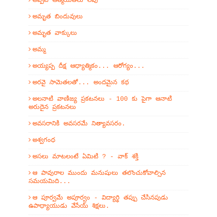
అప్పటి ఆత్మీయతలు లేవు
అమృత బిందువులు
అమృత వాక్కులు
అమ్మ
అయ్యప్ప దీక్ష ఆధ్యాత్మికం... ఆరోగ్యం...
అరవై సామెతలతో... అందమైన కథ
అలనాటి వాణిజ్య ప్రకటనలు - 100 కు పైగా ఆనాటి
అరుదైన ప్రకటనలు
అవసరానికి అవసరమే నిత్యావసరం.
అశ్వగంధ
అసలు మాటలంటే ఏమిటి ? - వాక్ శక్తి
ఆ పావురాల ముందు మనుషులు తలొంచుకోవాల్సిన
సమయమిది...
ఆ పూర్వమే అపూర్వం - విద్యార్థి తప్పు చేసినపుడు
ఉపాధ్యాయుడు వేసేయ్ శిక్షలు.