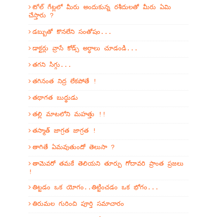
టోల్ గేట్లలో మీరు అందుకున్న రశీదులతో మీరు ఏమి
చేస్తారు ?
డబ్బుతో కొనలేని సంతోషం...
డాక్టర్లు వ్రాసే కోడ్స్ అర్ధాలు చూడండి...
తగని సిగ్గు...
తగినంత నిద్ర లేకపోతే !
తథాగత బుద్థుడు
తల్లి మాటలోని మహత్తు !!
తస్మాత్ జాగ్రత జాగ్రత !
తాగితే ఏమవుతుందో తెలుసా ?
తామెవరో తమకే తెలియని తూర్పు గోదావరి ప్రాంత ప్రజలు
!
తిట్టడం ఒక యోగం..తిట్టించడం ఒక భోగం...
తిరుమల గురించి పూర్తి సమాచారం