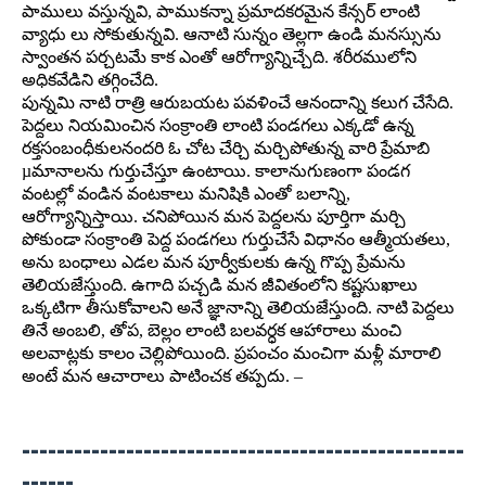
పాములు వస్తున్నవి, పాముకన్నా ప్రమాదకరమైన కేన్సర్‌ లాంటి
వ్యాధు లు సోకుతున్నవి. ఆనాటి సున్నం తెల్లగా ఉండి మనస్సును
స్వాంతన పర్చటమే కాక ఎంతో ఆరోగ్యాన్నిచ్చేది. శరీరములోని
అధికవేడిని తగ్గించేది.
పున్నమి నాటి రాత్రి ఆరుబయట పవళించే ఆనందాన్ని కలుగ చేసేది.
పెద్దలు నియమించిన సంక్రాంతి లాంటి పండగలు ఎక్కడో ఉన్న
రక్తసంబంధీకులనందరి ఓ చోట చేర్చి మర్చిపోతున్న వారి ప్రేమాబి
µమానాలను గుర్తుచేస్తూ ఉంటాయి. కాలానుగుణంగా పండగ
వంటల్లో వండిన వంటకాలు మనిషికి ఎంతో బలాన్ని,
ఆరోగ్యాన్నిస్తాయి. చనిపోయిన మన పెద్దలను పూర్తిగా మర్చి
పోకుండా సంక్రాంతి పెద్ద పండగలు గుర్తుచేసే విధానం ఆత్మీయతలు,
అను బంధాలు ఎడల మన పూర్వీకులకు ఉన్న గొప్ప ప్రేమను
తెలియజేస్తుంది. ఉగాది పచ్చడి మన జీవితంలోని కష్టసుఖాలు
ఒక్కటిగా తీసుకోవాలని అనే జ్ఞానాన్ని తెలియజేస్తుంది. నాటి పెద్దలు
తినే అంబలి, తోప, బెల్లం లాంటి బలవర్ధక ఆహారాలు మంచి
అలవాట్లకు కాలం చెల్లిపోయింది. ప్రపంచం మంచిగా మళ్లీ మారాలి
అంటే మన ఆచారాలు పాటించక తప్పదు. –
---------------------------------------------------
------