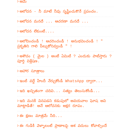
ఆమె
ఆలోచన - నీ మాటే నీవు సృష్టించుకొనే ప్రపంచం.
ఆలోచన మనదే ... ఆచరణా మనదే ...
ఆలోచన లేకుంటే....
ఆలోచించండి ! ఆచరించండి ! అనుభవించండి ! "
ప్రకృతిని గాలి పీల్చుకోనివ్వండి " !
ఆశౌచం ( మైల ) అంటే ఏమిటి ? ఎందుకు పాటిస్తారు ?
పూర్తి విశ్లేషణ.
ఆహార సూత్రాలు
ఇంటి వద్దే హిందీ నేర్చుకోండి WhatsApp ద్వారా...
ఇది ఖచ్చితంగా చదివి... సత్యం తెలుసుకోండి...
ఇది మనకి వినపడని కడుపులో అవయవాల ఘోష అవి
మాట్లాడితే! అనే ఆలోచనకు అక్షర రూపం.
ఈ క్షణం మాత్రమే నీది...
ఈ గుడికి వెళ్ళాలంటే ప్రాణాలపై ఆశ వదులు కోవాల్సిందే