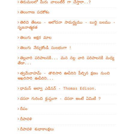
తిరుమలలో మీరు వాలంటీర్ గా చేస్తారా..?
తెలంగాణ పదకోశం
తెలివి తేటలు - ఆలోచనా సామర్ధ్యము - బుద్ధి బలము -
సృజనాత్మకత
తెలుగు అక్షర మాల
తెలుగు నేర్చుకోండి సులభంగా !
తెల్లవారి పరిపాలనకి... మన నల్ల వారి పరిపాలనకి మధ్య
తేడా...
త్వమేవాహమ్‌ - తొలిసారి ఊపిరిని పీల్చిన క్షణం నుంచి
ఆఖరిసారి ఊపిరిని...
థామస్ అల్వా ఎడిసన్ - Thomas Edison.
దసరా గురించి క్లుప్తంగా - దసరా అంటే ఏమిటి ?
దీపం
దీపావళి
దీపావళి శుభాకాంక్షలు