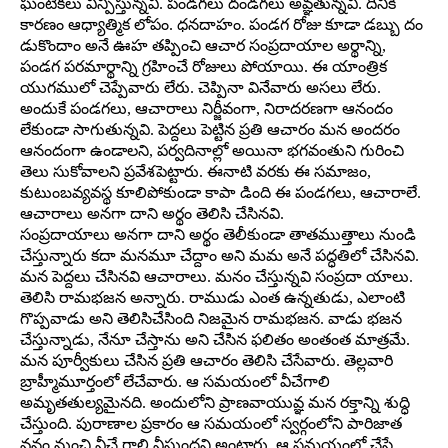
ఘంటికలు విన్పిస్తున్నవి. పండగలు దండగలు అవ్ఞతున్నవి. దీనికి
కారణం ఆధ్యాత్మిక లోపం. ధనదాహం. పండగ రోజు కూడా డబ్బు దం
డుకొందాం అనే ఊహ తప్పించి ఆచార సంప్రదాయాల అర్థాన్ని,
పండగ పరమార్థాన్ని గ్రహించే రోజులు పోయాయి. ఈ యాంత్రిక
యుగములో చెప్పేవారు లేరు. చెప్పినా వినేవారు అసలు లేరు.
అందుకే పండగలు, ఆచారాలు నిర్జీవంగా, నిరాదరణగా ఆనందం
లేకుండా సాగుతున్నవి. పెద్దలు పెట్టిన ప్రతి ఆచారం మన అందరం
ఆనందంగా ఉండాలని, పర్వదినాల్లో అయినా భగవంతుని గురించి
తెలు సుకోవాలని ప్రవేశపెట్టారు. ఈనాటి వరకు ఈ సమాజం,
కుటుంబవ్యవస్థ కూలిపోకుండా కాపా డింది ఈ పండగలు, ఆచారాలే.
ఆచారాలు అనగా దాని అర్థం తెలిసి చేసినవి.
సంప్రదాయాలు అనగా దాని అర్థం తెలీకుండా తాతముత్తాలు నుండి
చేస్తున్నారు కదా మనమూ చేద్దాం అని మమ అనే పద్ధతిలో చేసినవి.
మన పెద్దలు చేసినవి ఆచారాలు. మనం చేస్తున్నవి సంప్రదా యాలు.
తెలిసి రామభజన అన్నారు. రాముడు ఎంత ఉన్నతుడు, ఎలాంటి
గొప్పవాడు అని తెలిసిచేసింది నిజమైన రామభజన. వాడు భజన
చేస్తున్నాడు, నేనూ చేస్తాను అని చేసిన ఫలితం అంతంత మాత్రమే.
మన పూర్వీకులు చేసిన ప్రతి ఆచారం తెలిసి చేసేవారు. తెల్లవారి
బ్రాహ్మీమూర్తంలో లేచేవారు. ఆ సమయంలో వీచేగాలి
అమృతతుల్యమైనది. అందులోని ప్రాణవాయువ్ఞ మన రక్తాన్ని శుద్ధి
చేస్తుంది. పురాణాల ప్రకారం ఆ సమయంలో స్వర్గంలోని పారిజాత
వనం నుంచి వీచే గాలి వీస్తుందని అంటారు. ఆ సమయంలో చేసే