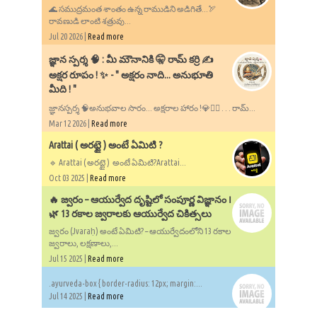
🌊 సముద్రమంత శాంతం ఉన్న రాముడిని అడిగితే...🏹
రావణుడి లాంటి శత్రువు...
Jul 20 2026 |
Read more
​జ్ఞాన స్పర్శ 🧠 : మీ మౌనానికి 🤫 రామ్ కర్రి ✍️
అక్షర రూపం ! ✨ - ​" అక్షరం నాది... అనుభూతి
మీది ! "
జ్ఞానస్పర్శ 🧠అనుభవాల సారం... అక్షరాల హారం !💎✍🏻 . . . రామ్...
Mar 12 2026 |
Read more
Arattai ( అరట్టై ) అంటే ఏమిటి ?
🔹 Arattai ( అరట్టై ) అంటే ఏమిటి?Arattai...
Oct 03 2025 |
Read more
🔥 జ్వరం – ఆయుర్వేద దృష్టిలో సంపూర్ణ విజ్ఞానం ౹
🌿 13 రకాల జ్వరాలకు ఆయుర్వేద చికిత్సలు
జ్వరం (Jvaraḥ) అంటే ఏమిటి? – ఆయుర్వేదంలోని 13 రకాల
జ్వరాలు, లక్షణాలు,...
Jul 15 2025 |
Read more
.ayurveda-box { border-radius: 12px; margin:...
Jul 14 2025 |
Read more