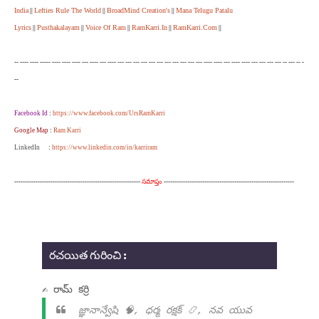
India
Lefties Rule The World
BroadMind Creation's
Mana Telugu Patalu
||
||
||
Lyrics
Pusthakalayam
Voice Of Ram
RamKarri.In
RamKarri.Com
||
||
||
||
||
-- ---- ---- ----- ---- ---- ---- --- ---- --- ---- --- --- --- --- --- --- --- --- --- --- --- ---- ---- --- ---- ---- --- --- --- --- -- --- -- -
--
Facebook Id
:
https://www.facebook.com/UrsRamKarri
Google Map
:
Ram Karri
LinkedIn
:
https://www.linkedin.com/in/karriram
-----------------------------------------------------------
సమాప్తం
-------------------------------------------------------------
రచయిత గురించి :
✍ రామ్ కర్రి
జ్ఞానాన్వేషి 🧠, ధర్మ రక్షక్ 📿, నవ యువ