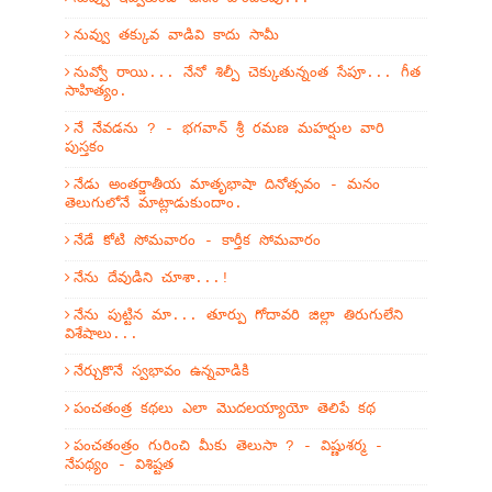
నువ్వు తక్కువ వాడివి కాదు సామీ
నువ్వో రాయి... నేనో శిల్పీ చెక్కుతున్నంత సేపూ... గీత
సాహిత్యం.
నే నేవడను ? - భగవాన్ శ్రీ రమణ మహర్షుల వారి
పుస్తకం
నేడు అంతర్జాతీయ మాతృభాషా దినోత్సవం - మనం
తెలుగులోనే మాట్లాడుకుందాం.
నేడే కోటి సోమవారం - కార్తీక సోమవారం
నేను దేవుడిని చూశా...!
నేను పుట్టిన మా... తూర్పు గోదావరి జిల్లా తిరుగులేని
విశేషాలు...
నేర్చుకొనే స్వభావం ఉన్నవాడికి
పంచతంత్ర కథలు ఎలా మొదలయ్యాయో తెలిపే కథ
పంచతంత్రం గురించి మీకు తెలుసా ? - విష్ణుశర్మ -
నేపథ్యం - విశిష్టత