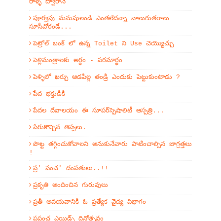
రాళ్ళ ద్వారానే
పూర్వపు మనుషులండి ఎంతలేదన్నా నాలుగుతరాలు
సూసీవోరండే...
పెట్రోల్ బంక్ లో ఉన్న Toilet ని Use చెయ్యొచ్చు
పెళ్లిమంత్రాలకు అర్థం - పరమార్థం
పెళ్ళిలో ఖర్చు ఆడపిల్ల తండ్రి ఎందుకు పెట్టుకుంటాడు ?
పేద భక్తుడికి
పేదల దేవాలయం ఈ సూపర్‌స్పెషాలిటీ ఆస్పత్రి...
పేరుకొచ్చిన తిప్పలు.
పొట్ట తగ్గించుకోవాలని అనుకునేవారు పాటించాల్సిన జాగ్రత్తలు
!
ప్ర' పంచ' దంపతులు..!!
ప్రకృతి అందించిన గురువులు
ప్రతీ అవయవానికి ఓ ప్రత్యేక వైద్య విభాగం
ప్రపంచ ఎయిడ్స్ దినోత్సవం