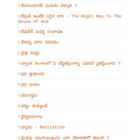
దేవాలయానికి ఎందుకు వెళ్ళాలి ?
దేవుడి ఇంటికి సరైన దారి - The Right Way To The
House Of God
దేవుడికి మధ్య సంభాషణ
దేశాన్ని బాగు పరచడం
ద్రాక్ష పండ్లు
ద్వాదశ లింగాలలో ఏ జ్యోతిర్లింగాన్ని ఎవరిచే ప్రతిష్ఠించారు ?
ధన త్రయోదశి
ధన దాహం
ధనుర్మాసం
ధర్మం చెయ్యండి
ధైర్యవచనాలు
ధ్యానం - Meditation
ధ్రువపు ఎలుగుబంట్లును ఎలా వేటాడతారో తెలుసా ?