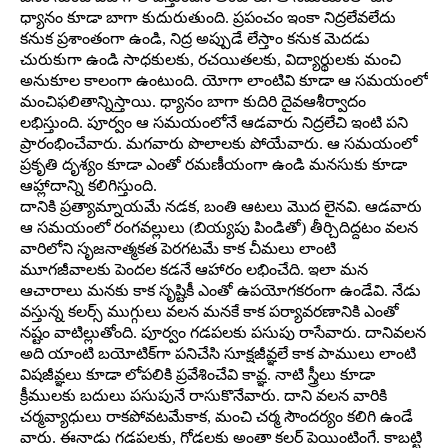
ధ్యానం కూడా బాగా కుదురుతుంది. ప్రపంచం ఇంకా నిద్రలేవలేదు
కనుక ప్రశాంతంగా ఉండి, నిద్ర అప్పుడే లేస్తాం కనుక మెదడు
చురుకుగా ఉండి సాధకులకు, రచయితలకు, విద్యార్థులకు మంచి
అనుకూల కాలంగా ఉంటుంది. యోగా లాంటివి కూడా ఆ సమయంలో
మంచిఫలితాన్నిస్తాయి. ధ్యానం బాగా కుదిరి దైవఆశీర్వాదం
లభిస్తుంది. పూర్వం ఆ సమయంలోనే ఆడవారు నిద్రలేచి ఇంటి పని
ప్రారంభించేవారు. మగవారు పొలాలకు పోయేవారు. ఆ సమయంలో
ప్రకృతి దృశ్యం కూడా ఎంతో రమణీయంగా ఉండి మనసుకు కూడా
ఆహ్లాదాన్ని కలిగిస్తుంది.
దానికి ప్రత్యామ్నాయమే నడక, బంతి ఆటలు మొద లైనవి. ఆడవారు
ఆ సమయంలో రంగవల్లులు (బియ్యపు పిండితో) తీర్చిదిద్దటం వలన
వారిలోని సృజనాత్మకత పెరగటమే కాక చీమలు లాంటి
మూగజీవాలకు పెందల కడనే ఆహారం లభించేది. ఇలా మన
ఆచారాలు మనకు కాక సృష్టికీ ఎంతో ఉపయోగకరంగా ఉండేవి. నేడు
వస్తున్న కలర్స్‌ ముగ్గులు వలన మనకే కాక పర్యావరణానికి ఎంతో
నష్టం వాటిల్లుతోంది. పూర్వం గడపలకు పసుపు రాసేవారు. దానివలన
అది యాంటి బయోటిక్‌గా పనిచేసి సూక్షజీవ్ఞలే కాక పాములు లాంటి
విషజీవ్ఞలు కూడా లోపలికి ప్రవేశించేవి కావ్ఞ. నాటి స్త్రీలు కూడా
క్రీములకు బదులు పసుపునే రాసుకొనేవారు. దాని వలన వారికి
చర్మవ్యాధులు రాకపోవటమేకాక, మంచి చర్మ సౌందర్యం కలిగి ఉండే
వారు. ఈనాడు గడపలకు, గోడలకు అంతా కలర్‌ పెయింటింగే. కాబట్టి