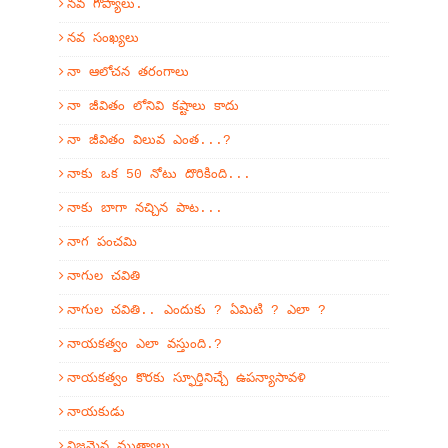
నవ గోప్యాలు.
నవ సంఖ్యలు
నా ఆలోచన తరంగాలు
నా జీవితం లోనివి కష్టాలు కాదు
నా జీవితం విలువ ఎంత...?
నాకు ఒక 50 నోటు దొరికింది...
నాకు బాగా నచ్చిన పాట...
నాగ పంచమి
నాగుల చవితి
నాగుల చవితి.. ఎందుకు ? ఏమిటి ? ఎలా ?
నాయకత్వం ఎలా వస్తుంది.?
నాయకత్వం కొరకు స్ఫూర్తినిచ్చే ఉపన్యాసావళి
నాయకుడు
నిజమైన ముత్యాలు