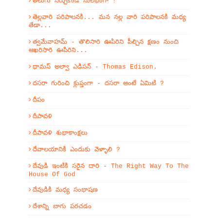
తెలుగు నేర్చుకోండి సులభంగా !
తెల్లవారి పరిపాలనకి... మన నల్ల వారి పరిపాలనకి మధ్య
తేడా...
త్వమేవాహమ్‌ - తొలిసారి ఊపిరిని పీల్చిన క్షణం నుంచి
ఆఖరిసారి ఊపిరిని...
థామస్ అల్వా ఎడిసన్ - Thomas Edison.
దసరా గురించి క్లుప్తంగా - దసరా అంటే ఏమిటి ?
దీపం
దీపావళి
దీపావళి శుభాకాంక్షలు
దేవాలయానికి ఎందుకు వెళ్ళాలి ?
దేవుడి ఇంటికి సరైన దారి - The Right Way To The
House Of God
దేవుడికి మధ్య సంభాషణ
దేశాన్ని బాగు పరచడం