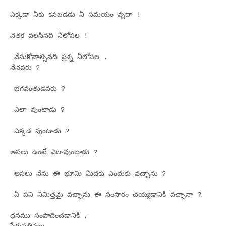
ఎక్కడా నీకు కనబడడు నీ సమయం వృదా !
వెతక వలసినది నీలోపల !
వేసుకోవాల్సినది ప్రశ్న నీలోపల .
నేనెవరు ?
భగవంతుడెవరు ?
ఎలా వుంటాడు ?
ఎక్కడ వుంటాడు ?
అసలు ఉంటే ఎలావుంటాడు ?
అసలు నేను ఈ భూమి మీదకు ఎందుకు వచ్చాను ?
ఏ పని నిమిత్తమై వచ్చాను ఈ సంసారం చెయ్యడానికి వచ్చానా ?
ధనము సంపాదించడానికి ,