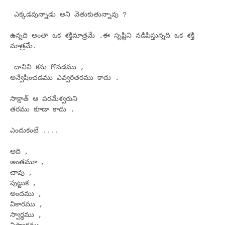
ఎక్కడవున్నాడు అని వెతుకుతున్నావు ?
ఉన్నది అంతా ఒక శక్తిమాత్రమే .ఈ సృష్టిని నడిపిస్తున్నది ఒక శక్తి
మాత్రమే.
దానిని కను గొనడము ,
అన్వేషించడము ఎవ్వరితరము కాదు .
సాక్షాత్ ఆ పరమేశ్వరుని
తరము కూడా కాదు .
ఎందుకంటే ....
ఆది ,
అంతమూ ,
చావు ,
పుట్టుక ,
అందము ,
వికారము ,
స్వార్ధము ,