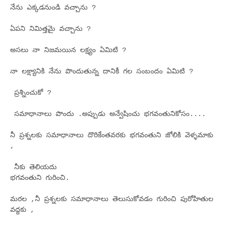
నేను ఎక్కడనుండి వచ్చాను ?
ఏపని నిమిత్తమై వచ్చాను ?
అసలు నా నిజమయిన లక్ష్యం ఏమిటి ?
నా లక్ష్యానికి నేను పొందుతున్న దానికీ గల సంబందం ఏమిటి ?
ప్రశ్నించుకో ?
సమాధానాలు పొందు .అప్పుడు అన్వేషించు భగవంతునికోసం....
నీ ప్రశ్నలకు సమాధానాలు దొరికేంతవరకు భగవంతుని జోలికి వెళ్ళమాకు
,
నీకు తెలియదు
భగవంతుని గురించి.
మరల ,నీ ప్రశ్నలకు సమాధానాలు తెలుసుకోవడం గురించి పురోహితుల
వద్దకు ,