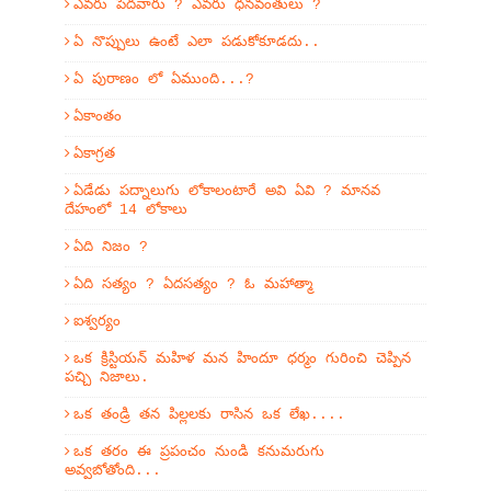
ఎవరు పేదవారు ? ఎవరు ధనవంతులు ?
ఏ నొప్పులు ఉంటే ఎలా పడుకోకూడదు..
ఏ పురాణం లో ఏముంది...?
ఏకాంతం
ఏకాగ్రత
ఏడేడు పద్నాలుగు లోకాలంటారే అవి ఏవి ? మానవ
దేహంలో 14 లోకాలు
ఏది నిజం ?
ఏది సత్యం ? ఏదసత్యం ? ఓ మహాత్మా
ఐశ్వర్యం
ఒక క్రిస్టియన్ మహిళ మన హిందూ ధర్మం గురించి చెప్పిన
పచ్చి నిజాలు.
ఒక తండ్రి తన పిల్లలకు రాసిన ఒక లేఖ....
ఒక తరం ఈ ప్రపంచం నుండి కనుమరుగు
అవ్వబోతోంది...