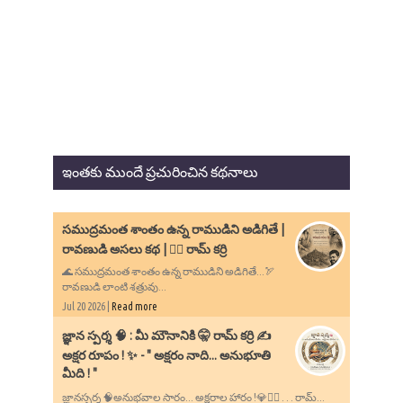
ఇంతకు ముందే ప్రచురించిన కథనాలు
సముద్రమంత శాంతం ఉన్న రాముడిని అడిగితే |
రావణుడి అసలు కథ | ✍🏻 రామ్ కర్రి
🌊 సముద్రమంత శాంతం ఉన్న రాముడిని అడిగితే...🏹
రావణుడి లాంటి శత్రువు...
Jul 20 2026 |
Read more
​జ్ఞాన స్పర్శ 🧠 : మీ మౌనానికి 🤫 రామ్ కర్రి ✍️
అక్షర రూపం ! ✨ - ​" అక్షరం నాది... అనుభూతి
మీది ! "
జ్ఞానస్పర్శ 🧠అనుభవాల సారం... అక్షరాల హారం !💎✍🏻 . . . రామ్...