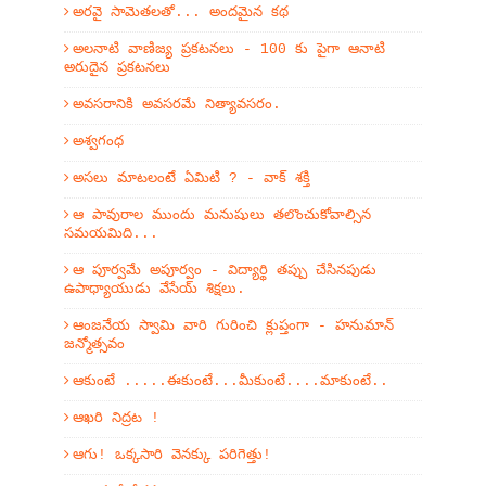
అరవై సామెతలతో... అందమైన కథ
అలనాటి వాణిజ్య ప్రకటనలు - 100 కు పైగా ఆనాటి
అరుదైన ప్రకటనలు
అవసరానికి అవసరమే నిత్యావసరం.
అశ్వగంధ
అసలు మాటలంటే ఏమిటి ? - వాక్ శక్తి
ఆ పావురాల ముందు మనుషులు తలొంచుకోవాల్సిన
సమయమిది...
ఆ పూర్వమే అపూర్వం - విద్యార్థి తప్పు చేసినపుడు
ఉపాధ్యాయుడు వేసేయ్ శిక్షలు.
ఆంజనేయ స్వామి వారి గురించి క్లుప్తంగా - హనుమాన్
జన్మోత్సవం
ఆకుంటే .....ఈకుంటే...మీకుంటే....మాకుంటే..
ఆఖరి నిద్రట !
ఆగు! ఒక్కసారి వెనక్కు పరిగెత్తు!