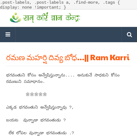
.post-labels, .post-labels a, .find-more, .tags {
display: none !important; }
రమణ మహర్షి దివ్య బోధ...|| Ram Karri
భగవంతుని కోసం అన్వేషిస్తున్నాను.... అనుకునే సాధకుని కోసం
రమణుని సమాధానం.
🌼🌼🌼🌼🌼
ఎక్కడ భగవంతుని అన్వేషిస్తున్నావు ?,
బయట వున్నాడా భగవంతుడు ?
లేక లోపల వున్నాడా భగవంతుడు .?