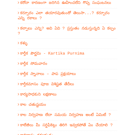
కరోనా కారణంగా జరిగిన ఊహించలేని గొప్ప సంఘటనలు
కర్పూరం ఎలా తయారవుతుందో తెలుసా...? కర్పూరం
ఎన్ని రకాలు ?
కల్పాలు ఎన్ని? అవి ఏవి ? ప్రస్తుతం నడుస్తున్నది ఏ కల్పం
?
కళ్ళు
కార్తీక పౌర్ణమి - Kartika Purnima
కార్తీక సోమవారం
కార్తీక స్నానాలు – పాప ప్రక్షయాలు
కార్తీకమాసం పూజ విశిష్టత తేదీలు
కార్యసాధకుని లక్షణాలు
కాల చతుష్టయం
కాల నిర్వహణ లేదా సమయ నిర్వహణ అంటే ఏమిటే ?
కాలేజీలు మీ సర్టిఫికెట్లు తిరిగి ఇవ్వకపోతే ఏం చేయాలి ?