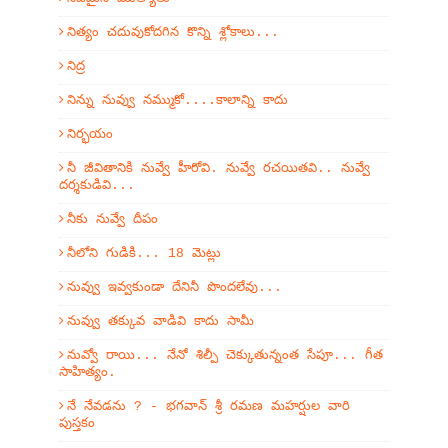
నిత్యం చదువుకోదగిన కొన్ని శ్లోకాలు...
నిద్ర
నిన్ను నువ్వు నమ్ముకో....కాలాన్ని కాదు
నిర్భయం
నీ జీవితానికి నువ్వే హీరోవి. నువ్వే రచయితవి.. నువ్వే
దర్శకుడివి...
నీకు నువ్వే దీపం
నీలోని గుడికి... 18 మెట్లు
నువ్వు ఇవ్వకుండా దేనినీ పొందలేవు...
నువ్వు తక్కువ వాడివి కాదు సామీ
నువ్వో రాయి... నేనో శిల్పీ చెక్కుతున్నంత సేపూ... గీత
సాహిత్యం.
నే నేవడను ? - భగవాన్ శ్రీ రమణ మహర్షుల వారి
పుస్తకం