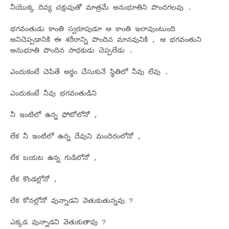
నీయొక్క దివ్య చక్షువుతో మాత్రమే అనుభూతిని పొందగలవు .
భగవంతుడు కాంతి స్వరూపుడూ ఆ కాంతి ఇలావుంటుంది
అనిచెప్పడానికి ఈ శరీరాన్ని పొందిన మానవునికి , ఆ భగవంతుని
అనుభూతి పొందిన సాధకుడు చెప్పలేడు .
ఎందుకంటే చెపితే అర్థం చేసుకునే స్థితిలో నీవు లేవు .
ఎందుకంటే నీవు భగవంతుడిని
నీ ఇంటిలో ఉన్న ఫోటోలోనో ,
లేక నీ ఇంటిలో ఉన్న దేవుని మందిరంలోనో ,
లేక బయట ఉన్న గుడిలోనో ,
లేక కొండల్లోనో ,
లేక కోనల్లోనో వున్నాడని వెతుకుతున్నవు ?
ఎక్కడ వున్నాడని వెతుకుతావు ?