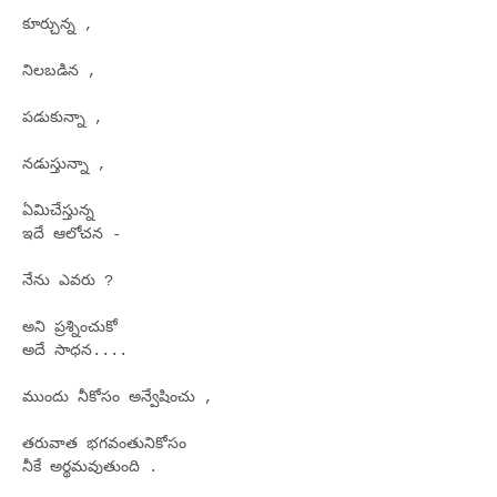
కూర్చున్న ,
నిలబడిన ,
పడుకున్నా ,
నడుస్తున్నా ,
ఏమిచేస్తున్న
ఇదే ఆలోచన -
నేను ఎవరు ?
అని ప్రశ్నించుకో
అదే సాధన....
ముందు నీకోసం అన్వేషించు ,
తరువాత భగవంతునికోసం
నీకే అర్థమవుతుంది .