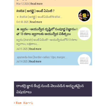
Mar 12 2026 |
Read more
Arattai ( అరట్టై ) అంటే ఏమిటి ?
🔹 Arattai ( అరట్టై ) అంటే ఏమిటి?Arattai...
Oct 03 2025 |
Read more
🔥 జ్వరం – ఆయుర్వేద దృష్టిలో సంపూర్ణ విజ్ఞానం ౹
🌿 13 రకాల జ్వరాలకు ఆయుర్వేద చికిత్సలు
జ్వరం (Jvaraḥ) అంటే ఏమిటి? – ఆయుర్వేదంలోని 13 రకాల
జ్వరాలు, లక్షణాలు,...
Jul 15 2025 |
Read more
.ayurveda-box { border-radius: 12px; margin:...
Jul 14 2025 |
Read more
రాంకర్రి జ్ఞాన కేంద్ర నుండి వెలువడిన అద్భుతమైన
విషయాలు
Ram Karri