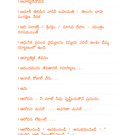
ఆచార్యదేవోభవ
ఆచూకీ తెలిపిన వారికి బహుమతి - తెలుగు భాషా
సంరక్షణ వేదిక
ఆది పరాశక్తి / శ్రీచక్రం / మానవ దేహం - యంత్రం
రూపమయితే
ఆధునిక ప్రపంచ వైద్యులను విస్మయ పరిచే అంశం భీష్మ
నిర్యాణంలో ఉంది
ఆధ్యాత్మిక జీవనం
ఆనందమయ జీవితానికి రహస్యాలు...
ఆనాటి రోజులే వేరు...
ఆమె
ఆలోచన - నీ మాటే నీవు సృష్టించుకొనే ప్రపంచం.
ఆలోచన మనదే ... ఆచరణా మనదే ...
ఆలోచన లేకుంటే....
ఆలోచించండి ! ఆచరించండి ! అనుభవించండి ! "
ప్రకృతిని గాలి పీల్చుకోనివ్వండి " !