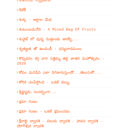
కాళిదాసు గర్వభంగం
కిటికీ
కుక్క - అద్దాల మేడ
కుటుంబమనేది - A Mixed Bag Of Fruits
కువైట్ లో వున్న మిత్రులకు అరబ్బీ...
కృతజ్ఞత తో ఉండండీ - ధన్యవాదములు
కొప్పవరం కర్రి వారి సత్తెమ్మ తల్లి జాతర మహోత్సవం -
2020
కోపం మనిషిని ఎలా దిగజారుస్తుందో...తెలుసుకో...
కోరిక చంపేస్తోంది - ఒకటి డబ్బు
క్రిష్ణాష్టమి సందర్భంగా...
క్షమా గుణం
క్షమా గుణం - ఒకటి క్షమించడం
క్షీరాబ్ది ద్వాదశి - చిలుకు ద్వాదశి - పావన ద్వాదశి -
యోగీశ్వర ద్వాదశి