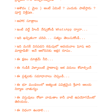
ఆశౌచం ( మైల ) అంటే ఏమిటి ? ఎందుకు పాటిస్తారు ?
పూర్తి విశ్లేషణ.
ఆహార సూత్రాలు
ఇంటి వద్దే హిందీ నేర్చుకోండి WhatsApp ద్వారా...
ఇది ఖచ్చితంగా చదివి... సత్యం తెలుసుకోండి...
ఇది మనకి వినపడని కడుపులో అవయవాల ఘోష అవి
మాట్లాడితే! అనే ఆలోచనకు అక్షర రూపం.
ఈ క్షణం మాత్రమే నీది...
ఈ గుడికి వెళ్ళాలంటే ప్రాణాలపై ఆశ వదులు కోవాల్సిందే
ఈ ప్రశ్నలకు సమాధానాలు చెప్పండి...
ఈ భూ మండలంలో అత్యంత పవిత్రమైన శ్రీవారి ఆలయ
నిర్మాణ చాతుర్యం
ఈ వస్తువులు రోజూ వాడుతాం కానీ వాటి ఉపయోగమేంటో
తెలియదు.
ఈ విధంగా ఉండాలి...