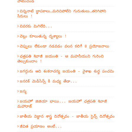
పాటించండి
చిన్ననాటి జ్ఞాపకాలు…మరిచిపోలేని గురుతులు…తరిగిపోని
సిరులు !
చివరకు మిగిలేది...
చెట్లు కూలుతున్న దృశ్యాలు !
చెప్పులు లేకుండా నడవడం వలన కలిగే 8 ప్రయోజనాలు
ఛత్రపతి శివాజీ జయంతి - ఆ మహనీయుని గురించి
తెల్సుకుందాం !
జగద్గురు ఆది శంకరాచర్య జయంతి - వైశాఖ శుద్ధ పంచమి
జనరిక్ మెడిసిన్స్ కి మధ్య తేడా...
జన్మ
జయహో జిజియా భాయి... జయహో ఛత్రపతి శివాజీ
మహారాజ్
జాతీయ విజ్ఞాన శాస్త్ర దినోత్సవం - జాతీయ సైన్స్ దినోత్సవం
జీవిత ప్రయాణం అంటే...