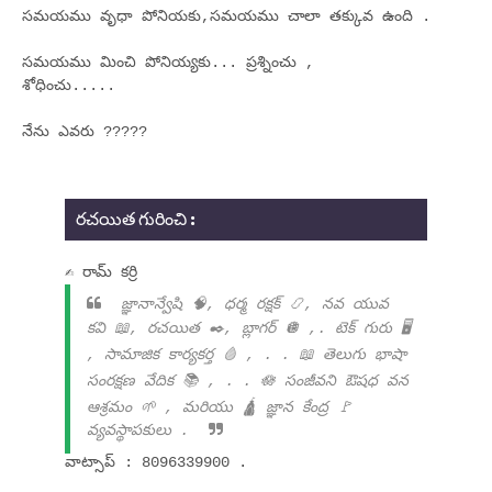
సమయము వృధా పోనియకు,సమయము చాలా తక్కువ ఉంది .
సమయము మించి పోనియ్యకు... ప్రశ్నించు ,
శోధించు.....
నేను ఎవరు ?????
రచయిత గురించి :
✍ రామ్ కర్రి
జ్ఞానాన్వేషి 🧠, ధర్మ రక్షక్ 📿, నవ యువ
కవి 📖, రచయిత ✒️, బ్లాగర్ 🪩 ,. టెక్ గురు 🖥️
, సామాజిక కార్యకర్త 🩸 , . . 📖 తెలుగు భాషా
సంరక్షణ వేదిక 📚 , . . 🪷 సంజీవని ఔషధ వన
ఆశ్రమం 🌱 , మరియు 🛕 జ్ఞాన కేంద్ర 🚩
వ్యవస్థాపకులు .
వాట్సాప్ : 8096339900 .