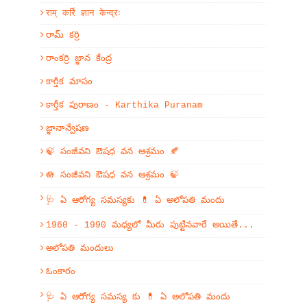
राम् कर्रि ज्ञान केन्द्रः
రామ్ కర్రి
రాంకర్రి జ్ఞాన కేంద్ర
కార్తీక మాసం
కార్తీక పురాణం - Karthika Puranam
జ్ఞానాన్వేషణ
🍃 సంజీవని ఔషధ వన ఆశ్రమం 🍂
🪷 సంజీవని ఔషధ వన ఆశ్రమం 🍃
🩺 ఏ ఆరోగ్య సమస్యకు 💊 ఏ అలోపతి మందు
1960 - 1990 మధ్యలో మీరు పుట్టినవారే అయితే...
అలోపతి మందులు
ఓంకారం
🩺 ఏ ఆరోగ్య సమస్య కు 💊 ఏ అలోపతి మందు