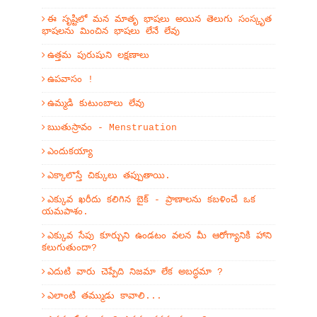
ఈ సృష్టిలో మన మాతృ భాషలు అయిన తెలుగు సంస్కృత
భాషలను మించిన భాషలు లేనే లేవు
ఉత్తమ పురుషుని లక్షణాలు
ఉపవాసం !
ఉమ్మడి కుటుంబాలు లేవు
ఋతుస్రావం - Menstruation
ఎందుకయ్యా
ఎక్కాలొస్తే చిక్కులు తప్పుతాయి.
ఎక్కువ ఖరీదు కలిగిన బైక్ - ప్రాణాలను కబళించే ఒక
యమపాశం.
ఎక్కువ సేపు కూర్చుని ఉండటం వలన మీ ఆరోగ్యానికి హాని
కలుగుతుందా?
ఎదుటి వారు చెప్పేది నిజమా లేక అబద్ధమా ?
ఎలాంటి తమ్ముడు కావాలి...