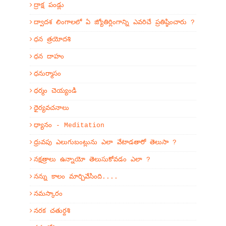
ద్రాక్ష పండ్లు
ద్వాదశ లింగాలలో ఏ జ్యోతిర్లింగాన్ని ఎవరిచే ప్రతిష్ఠించారు ?
ధన త్రయోదశి
ధన దాహం
ధనుర్మాసం
ధర్మం చెయ్యండి
ధైర్యవచనాలు
ధ్యానం - Meditation
ధ్రువపు ఎలుగుబంట్లును ఎలా వేటాడతారో తెలుసా ?
నక్షత్రాలు ఉన్నాయో తెలుసుకోవడం ఎలా ?
నన్ను కాలం మార్చివేసింది....
నమస్కారం
నరక చతుర్దశి