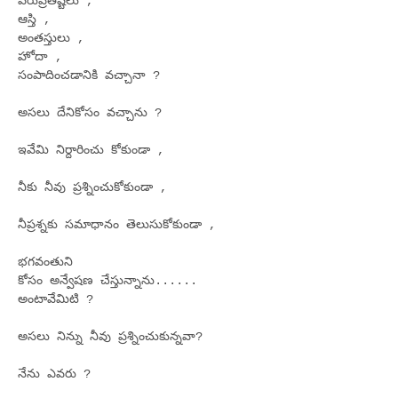
పేరుప్రతిష్టలు ,
ఆస్తి ,
అంతస్తులు ,
హోదా ,
సంపాదించడానికి వచ్చానా ?
అసలు దేనికోసం వచ్చాను ?
ఇవేమి నిర్దారించు కోకుండా ,
నీకు నీవు ప్రశ్నించుకోకుండా ,
నీప్రశ్నకు సమాధానం తెలుసుకోకుండా ,
భగవంతుని
కోసం అన్వేషణ చేస్తున్నాను......
అంటావేమిటి ?
అసలు నిన్ను నీవు ప్రశ్నించుకున్నవా?
నేను ఎవరు ?