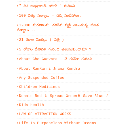
" దిశ ఆండ్రాయిడ్ యాప్ " గురించి
100 నిత్య సత్యాలు - ధర్మ సందేహాలు.
12000 మరణాలను చూసిన వ్యక్తి చెబుతున్న జీవిత
సత్యాలు...
21 రకాల మొక్కల ( పత్రి )
5 రోజుల దీపావళి గురించి తెలుసుకుందామా ?
About Che Guevara - చే గువేరా గురించి
About RamKarri Jnana Kendra
Any Suspended Coffee
Children Medicines
Donate Red 💉 Spread Green🌲 Save Blue 💧
Kids Health
LAW OF ATTRACTION WORKS
Life Is Purposeless Without Dreams