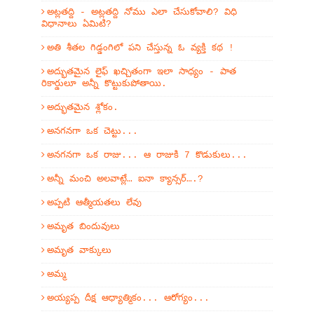
అట్లతద్ది - అట్లతద్ది నోము ఎలా చేసుకోవాలి? విధి
విధానాలు ఏమిటి?
అతి శీతల గిడ్డంగిలో పని చేస్తున్న ఓ వ్యక్తి కథ !
అద్భుతమైన లైఫ్ ఖచ్చితంగా ఇలా సాధ్యం - పాత
రికార్డులూ అన్నీ కొట్టుకుపోతాయి.
అద్భుతమైన శ్లోకం.
అనగనగా ఒక చెట్టు...
అనగనగా ఒక రాజు... ఆ రాజుకి 7 కొడుకులు...
అన్నీ మంచి అలవాట్లే… ఐనా క్యాన్సర్….?
అప్పటి ఆత్మీయతలు లేవు
అమృత బిందువులు
అమృత వాక్కులు
అమ్మ
అయ్యప్ప దీక్ష ఆధ్యాత్మికం... ఆరోగ్యం...