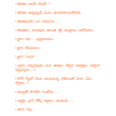
జీవితం అంటే ఏమిటి ?
జీవితం ఉన్నప్పుడే మనం ఉపయోగించుకోవాలి.
జీవితమనేది ఒక చదరంగం...
జీవితము మానవుని అనంత శక్తి నమ్మకాలు ఆలోచనలు
జ్ఞాన నిధి - పుస్తకాలయం
జ్ఞాన భీజములు
జ్ఞాన సంపద
జ్వరం వచ్చినపుడు మన తాతలు చెప్పిన జాగ్రత్తలు ఎవరైనా
చెప్తున్నారా..?
టోల్ గేట్లలో మీరు అందుకున్న రశీదులతో మీరు ఏమి
చేస్తారు ?
డబ్బుతో కొనలేని సంతోషం...
డాక్టర్లు వ్రాసే కోడ్స్ అర్ధాలు చూడండి...
తగని సిగ్గు...