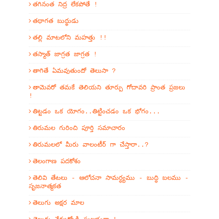
తగినంత నిద్ర లేకపోతే !
తథాగత బుద్థుడు
తల్లి మాటలోని మహత్తు !!
తస్మాత్ జాగ్రత జాగ్రత !
తాగితే ఏమవుతుందో తెలుసా ?
తామెవరో తమకే తెలియని తూర్పు గోదావరి ప్రాంత ప్రజలు
!
తిట్టడం ఒక యోగం..తిట్టించడం ఒక భోగం...
తిరుమల గురించి పూర్తి సమాచారం
తిరుమలలో మీరు వాలంటీర్ గా చేస్తారా..?
తెలంగాణ పదకోశం
తెలివి తేటలు - ఆలోచనా సామర్ధ్యము - బుద్ధి బలము -
సృజనాత్మకత
తెలుగు అక్షర మాల