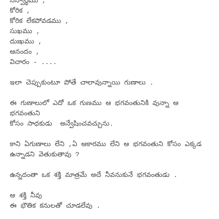
నిస్వార్ధము ,
కోరిక ,
కోరిక లేకపోవడము ,
సుఖము ,
దుఃఖము ,
ఆనందం ,
విచారం - ....
ఇలా చెప్పుకుంటూ పోతే చాలావున్నాయి గుణాలు .
ఈ గుణాలులో ఎదో ఒక గుణము ఆ భగవంతునికి వున్నా ఆ
భగవంతుని
కోసం సాధకుడు అన్వేషించవచ్చును.
కాని ఏగుణాలు లేని ,ఏ ఆకారము లేని ఆ భగవంతుని కోసం ఎక్కడ
ఉన్నాడని వెతుకుతావు ?
ఉన్నదంతా ఒక శక్తి మాత్రమే అదే నీవనుకునే భగవంతుడు .
ఆ శక్తి నీవు
ఈ భౌతిక కనులతో చూడలేవు .