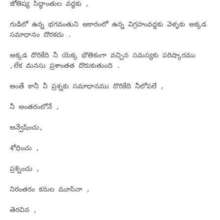
జోతిష్య సిద్ధాంతుల వద్దకు ,
గుడిలో ఉన్న భగవంతుని ఆకారంలో ఉన్న విగ్రహంవద్దకు వెళ్ళకు అక్కడ
సమాధానం దొరకదు .
అక్కడ దొరికేది నీ యెక్క భౌతికంగా వచ్చిన సమస్యకు పరిష్కారము
,లేక మనసు ప్రశాంతత దొరుకుతుంది .
అంతే కానీ నీ ప్రశ్నకు సమాధానము దొరికేది నీలోపలే ,
నీ అంతరంలోనే ,
అన్వేషించు,
శోధించు ,
ప్రశ్నించు ,
నిరంతరం కనుల మూసినా ,
తెరచిన ,