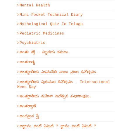
Mental Health
Mini Pocket Technical Diary
Mythological Quiz In Telugu
Pediatric Medicines
Psychiatric
అంతః శక్తి - హృదయ కమలం.
అంతరాత్మ
అంతర్జాతీయ ఎడమచేతి వాటం ప్రజల దినోత్సవం.
అంతర్జాతీయ పురుషుల దినోత్సవం - International
Mens Day
అంతర్జాతీయ మహిళా దినోత్సవ శుభాకాంక్షలు.
అంతర్వాణి
అందమైన స్త్రీ.
అజ్ఞానం అంటే ఏమిటి ? జ్ఞానం అంటే ఏమిటి ?