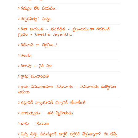
గమ్యం లేని పయనం.
గర్భకవిత్వ' పద్యం
గీతా జయంతి - భగవద్గీత - ప్రపంచమంతా గౌరవించే
గ్రంథం - Geetha Jayanthi
గెలిచావ్ రా తెల్లోడా…!
గెలుపు
గెలుపు - నైక్ షూ
గ్రామ పంచాయతీ
గ్రామ సచివాలయాల సమాచారం - సచివాలయ ఉద్యోగుల
విధులు
చట్టానికీ న్యాయానికి ధర్మానికీ తేడాలేంటీ
చాణుక్యుడు - తన స్నేహితుడు
చారు - Rasam
చిన్న చిన్న సమస్యలకే డాక్టర్ దగ్గరికి వెళ్తున్నారా? ఈ టిప్స్