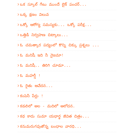
ఒక స్కూల్ గేటు ముందే బైక్ పంచర్...
ఒక్క క్షణం విలువ
ఒక్కో ఆరోగ్య సమస్యకు... ఒక్కో పరీక్ష...
ఒత్తిడి నిర్వహణ చిట్కాలు...
ఓ చమత్కార పద్యంలో కొన్ని చిక్కు ప్రశ్నలు ...
ఓ మనిషీ ఇది నీ నైజమా!
ఓ మనిషీ.. తిరిగి చూడూ...
ఓ మహర్షీ !
ఓ రైతు ఆవేదన...
కంపెనీ పేర్లు !
కడలిలో అల - మదిలో ఆలోచన.
కథ కాదు సుమా యథార్థ జీవిత చిత్రం...
కనుమరుగవుతోన్న బంధాల వారధి...