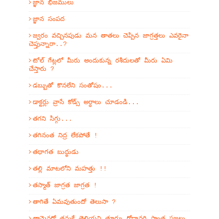
జ్ఞాన భీజములు
జ్ఞాన సంపద
జ్వరం వచ్చినపుడు మన తాతలు చెప్పిన జాగ్రత్తలు ఎవరైనా
చెప్తున్నారా..?
టోల్ గేట్లలో మీరు అందుకున్న రశీదులతో మీరు ఏమి
చేస్తారు ?
డబ్బుతో కొనలేని సంతోషం...
డాక్టర్లు వ్రాసే కోడ్స్ అర్ధాలు చూడండి...
తగని సిగ్గు...
తగినంత నిద్ర లేకపోతే !
తథాగత బుద్థుడు
తల్లి మాటలోని మహత్తు !!
తస్మాత్ జాగ్రత జాగ్రత !
తాగితే ఏమవుతుందో తెలుసా ?
తామెవరో తమకే తెలియని తూర్పు గోదావరి ప్రాంత ప్రజలు