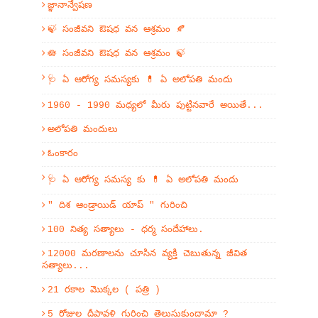
జ్ఞానాన్వేషణ
🍃 సంజీవని ఔషధ వన ఆశ్రమం 🍂
🪷 సంజీవని ఔషధ వన ఆశ్రమం 🍃
🩺 ఏ ఆరోగ్య సమస్యకు 💊 ఏ అలోపతి మందు
1960 - 1990 మధ్యలో మీరు పుట్టినవారే అయితే...
అలోపతి మందులు
ఓంకారం
🩺 ఏ ఆరోగ్య సమస్య కు 💊 ఏ అలోపతి మందు
" దిశ ఆండ్రాయిడ్ యాప్ " గురించి
100 నిత్య సత్యాలు - ధర్మ సందేహాలు.
12000 మరణాలను చూసిన వ్యక్తి చెబుతున్న జీవిత
సత్యాలు...
21 రకాల మొక్కల ( పత్రి )
5 రోజుల దీపావళి గురించి తెలుసుకుందామా ?