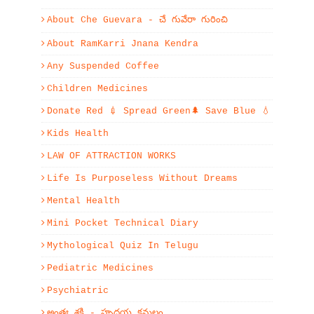
About Che Guevara - చే గువేరా గురించి
About RamKarri Jnana Kendra
Any Suspended Coffee
Children Medicines
Donate Red 💉 Spread Green🌲 Save Blue 💧
Kids Health
LAW OF ATTRACTION WORKS
Life Is Purposeless Without Dreams
Mental Health
Mini Pocket Technical Diary
Mythological Quiz In Telugu
Pediatric Medicines
Psychiatric
అంతః శక్తి - హృదయ కమలం.