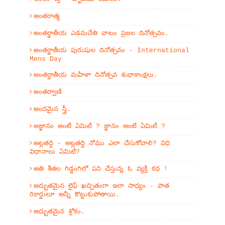
అంతరాత్మ
అంతర్జాతీయ ఎడమచేతి వాటం ప్రజల దినోత్సవం.
అంతర్జాతీయ పురుషుల దినోత్సవం - International
Mens Day
అంతర్జాతీయ మహిళా దినోత్సవ శుభాకాంక్షలు.
అంతర్వాణి
అందమైన స్త్రీ.
అజ్ఞానం అంటే ఏమిటి ? జ్ఞానం అంటే ఏమిటి ?
అట్లతద్ది - అట్లతద్ది నోము ఎలా చేసుకోవాలి? విధి
విధానాలు ఏమిటి?
అతి శీతల గిడ్డంగిలో పని చేస్తున్న ఓ వ్యక్తి కథ !
అద్భుతమైన లైఫ్ ఖచ్చితంగా ఇలా సాధ్యం - పాత
రికార్డులూ అన్నీ కొట్టుకుపోతాయి.
అద్భుతమైన శ్లోకం.