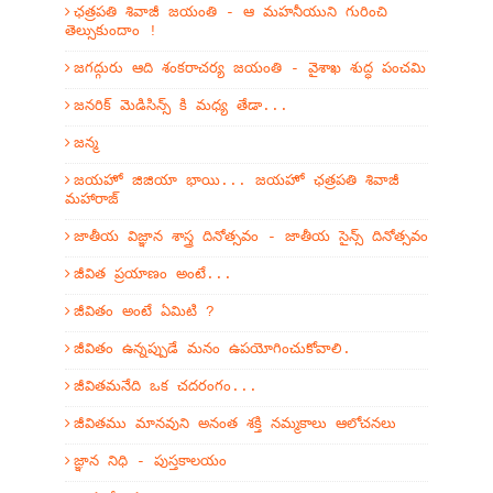
ఛత్రపతి శివాజీ జయంతి - ఆ మహనీయుని గురించి
తెల్సుకుందాం !
జగద్గురు ఆది శంకరాచర్య జయంతి - వైశాఖ శుద్ధ పంచమి
జనరిక్ మెడిసిన్స్ కి మధ్య తేడా...
జన్మ
జయహో జిజియా భాయి... జయహో ఛత్రపతి శివాజీ
మహారాజ్
జాతీయ విజ్ఞాన శాస్త్ర దినోత్సవం - జాతీయ సైన్స్ దినోత్సవం
జీవిత ప్రయాణం అంటే...
జీవితం అంటే ఏమిటి ?
జీవితం ఉన్నప్పుడే మనం ఉపయోగించుకోవాలి.
జీవితమనేది ఒక చదరంగం...
జీవితము మానవుని అనంత శక్తి నమ్మకాలు ఆలోచనలు
జ్ఞాన నిధి - పుస్తకాలయం