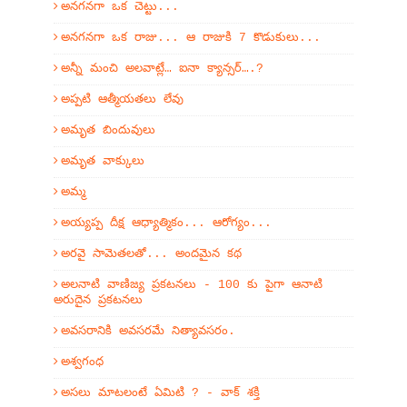
అనగనగా ఒక చెట్టు...
అనగనగా ఒక రాజు... ఆ రాజుకి 7 కొడుకులు...
అన్నీ మంచి అలవాట్లే… ఐనా క్యాన్సర్….?
అప్పటి ఆత్మీయతలు లేవు
అమృత బిందువులు
అమృత వాక్కులు
అమ్మ
అయ్యప్ప దీక్ష ఆధ్యాత్మికం... ఆరోగ్యం...
అరవై సామెతలతో... అందమైన కథ
అలనాటి వాణిజ్య ప్రకటనలు - 100 కు పైగా ఆనాటి
అరుదైన ప్రకటనలు
అవసరానికి అవసరమే నిత్యావసరం.
అశ్వగంధ
అసలు మాటలంటే ఏమిటి ? - వాక్ శక్తి