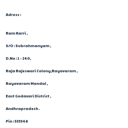
Adress :
Ram Karri ,
S/O : Subrahmanyam ,
D.No : 1 - 240,
Raja Rajeswari Colony,Rayavaram ,
Rayavaram Mandal ,
East Godavari District ,
Andhrapradesh .
Pin : 533346