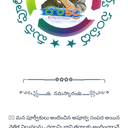
╭┄┅┅┅┅┅═══❁✿✿❁═══┅┅┅┅┅┄╮
°༺꧁.....🙏 నమస్కారం🙏.....꧂༻°
✍🏻 మన పూర్వీకులు అందించిన అపూర్వ సంపద అయిన
నైతిక విలువలను , ధర్మాన్ని భావి తరాలకు అందించాలనే