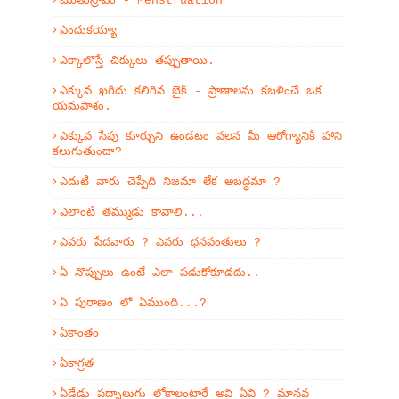
ఋతుస్రావం - Menstruation
ఎందుకయ్యా
ఎక్కాలొస్తే చిక్కులు తప్పుతాయి.
ఎక్కువ ఖరీదు కలిగిన బైక్ - ప్రాణాలను కబళించే ఒక
యమపాశం.
ఎక్కువ సేపు కూర్చుని ఉండటం వలన మీ ఆరోగ్యానికి హాని
కలుగుతుందా?
ఎదుటి వారు చెప్పేది నిజమా లేక అబద్ధమా ?
ఎలాంటి తమ్ముడు కావాలి...
ఎవరు పేదవారు ? ఎవరు ధనవంతులు ?
ఏ నొప్పులు ఉంటే ఎలా పడుకోకూడదు..
ఏ పురాణం లో ఏముంది...?
ఏకాంతం
ఏకాగ్రత
ఏడేడు పద్నాలుగు లోకాలంటారే అవి ఏవి ? మానవ