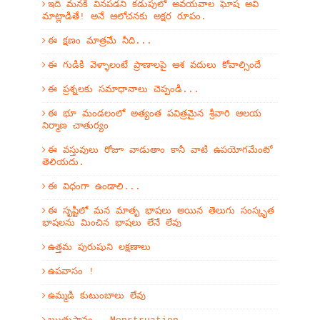
ఇది మనకి వినపడని కడుపులో అవయవాల ఘోష అవి
మాట్లాడితే! అనే ఆలోచనకు అక్షర రూపం.
ఈ క్షణం మాత్రమే నీది...
ఈ గుడికి వెళ్ళాలంటే ప్రాణాలపై ఆశ వదులు కోవాల్సిందే
ఈ ప్రశ్నలకు సమాధానాలు చెప్పండి...
ఈ భూ మండలంలో అత్యంత పవిత్రమైన శ్రీవారి ఆలయ
నిర్మాణ చాతుర్యం
ఈ వస్తువులు రోజూ వాడుతాం కానీ వాటి ఉపయోగమేంటో
తెలియదు.
ఈ విధంగా ఉండాలి...
ఈ సృష్టిలో మన మాతృ భాషలు అయిన తెలుగు సంస్కృత
భాషలను మించిన భాషలు లేనే లేవు
ఉత్తమ పురుషుని లక్షణాలు
ఉపవాసం !
ఉమ్మడి కుటుంబాలు లేవు