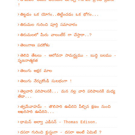
!
తిట్టడం ఒక యోగం..తిట్టించడం ఒక భోగం...
తిరుమల గురించి పూర్తి సమాచారం
తిరుమలలో మీరు వాలంటీర్ గా చేస్తారా..?
తెలంగాణ పదకోశం
తెలివి తేటలు - ఆలోచనా సామర్ధ్యము - బుద్ధి బలము -
సృజనాత్మకత
తెలుగు అక్షర మాల
తెలుగు నేర్చుకోండి సులభంగా !
తెల్లవారి పరిపాలనకి... మన నల్ల వారి పరిపాలనకి మధ్య
తేడా...
త్వమేవాహమ్‌ - తొలిసారి ఊపిరిని పీల్చిన క్షణం నుంచి
ఆఖరిసారి ఊపిరిని...
థామస్ అల్వా ఎడిసన్ - Thomas Edison.
దసరా గురించి క్లుప్తంగా - దసరా అంటే ఏమిటి ?