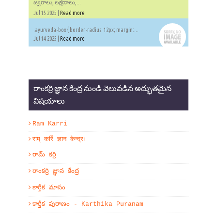
జ్వరాలు, లక్షణాలు,...
Jul 15 2025 |
Read more
.ayurveda-box { border-radius: 12px; margin:...
Jul 14 2025 |
Read more
రాంకర్రి జ్ఞాన కేంద్ర నుండి వెలువడిన అద్భుతమైన
విషయాలు
Ram Karri
राम् कर्रि ज्ञान केन्द्रः
రామ్ కర్రి
రాంకర్రి జ్ఞాన కేంద్ర
కార్తీక మాసం
కార్తీక పురాణం - Karthika Puranam