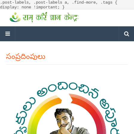
.post-labels, .post-labels a, .find-more, .tags {
display: none !important; }
సంప్రదింపులు