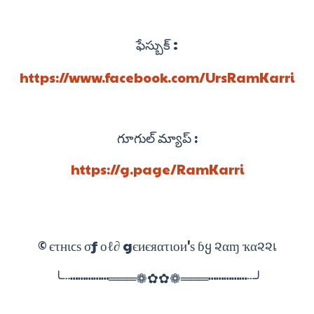
:
ఫేస్బుక్
https://www.facebook.com/UrsRamKarri
గూగుల్ మ్యాప్ :
https://g.page/RamKarri
© єτнιϲѕ σƒ οℓ∂ gєиєяατιοи'ѕ ɓყ ૨αɱ ҡα૨૨เ
╰┄┅┅┅┅┅═══❁✿✿❁═══┅┅┅┅┅┄╯