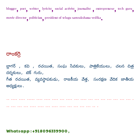
ᵇˡᵒᵍᵍᵉʳ, ᵖᵒᵉᵗ, ʷʳⁱᵗᵗᵉʳ, ˡʸʳⁱᶜⁱˢᵗ, ˢᵒᶜⁱᵃˡ ᵃᶜᵗⁱᵛⁱˢᵗ, ʲᵒᵘʳⁿᵃˡⁱˢᵗ , ᵉⁿᵗʳᵉᵖʳᵉⁿᵉᵘʳ, ᵗᵉᶜʰ ᵍᵘʳᵘ,
ᵐᵒᵛⁱᵉ ᵈⁱʳᵉᶜᵗᵒʳ, ᵖᵒˡⁱᵗⁱᶜⁱᵃⁿ, ᵖʳᵉˢⁱᵈᵉⁿᵗ ᵒᶠ ᵗᵉˡᵘᵍᵘ ˢᵃᵐʳᵃᵏˢʰᵃⁿᵃ ᵛᵉᵈⁱᵏᵃ.
రాంకర్రి
బ్లాగర్ , కవి , రచయిత, సంఘ సేవకులు, పాత్రికేయులు, చలన చిత్ర
దర్శకులు, టెక్ గురు,
గీత రచయిత, వ్యవస్థాపకుడు, రాజకీయ వేత్త, సంరక్షణ వేదిక జాతీయ
అధ్యక్షులు.
-- ---- ---- ----- ---- ---- ---- --- ---- --- ---- --- --- --- --- --- --- --- -
-- --- --- --- ---- ---- --- ---- ---- --- --- --- --- -- -
Whatsapp : +918096339900 ,