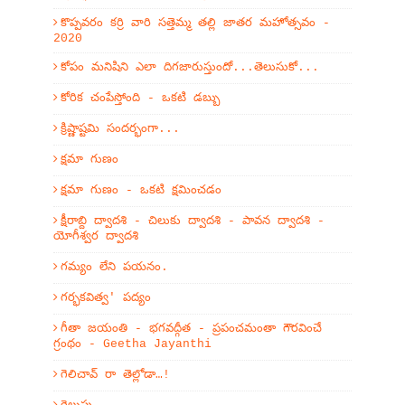
కొప్పవరం కర్రి వారి సత్తెమ్మ తల్లి జాతర మహోత్సవం -
2020
కోపం మనిషిని ఎలా దిగజారుస్తుందో...తెలుసుకో...
కోరిక చంపేస్తోంది - ఒకటి డబ్బు
క్రిష్ణాష్టమి సందర్భంగా...
క్షమా గుణం
క్షమా గుణం - ఒకటి క్షమించడం
క్షీరాబ్ది ద్వాదశి - చిలుకు ద్వాదశి - పావన ద్వాదశి -
యోగీశ్వర ద్వాదశి
గమ్యం లేని పయనం.
గర్భకవిత్వ' పద్యం
గీతా జయంతి - భగవద్గీత - ప్రపంచమంతా గౌరవించే
గ్రంథం - Geetha Jayanthi
గెలిచావ్ రా తెల్లోడా…!