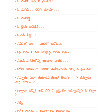
ఓ మనిషీ ఇది నీ నైజమా!
ఓ మనిషీ.. తిరిగి చూడూ...
ఓ మహర్షీ !
ఓ రైతు ఆవేదన...
కంపెనీ పేర్లు !
కడలిలో అల - మదిలో ఆలోచన.
కథ కాదు సుమా యథార్థ జీవిత చిత్రం...
కనుమరుగవుతోన్న బంధాల వారధి...
కరోనా కారణంగా జరిగిన ఊహించలేని గొప్ప సంఘటనలు
కర్పూరం ఎలా తయారవుతుందో తెలుసా...? కర్పూరం
ఎన్ని రకాలు ?
కల్పాలు ఎన్ని? అవి ఏవి ? ప్రస్తుతం నడుస్తున్నది ఏ కల్పం
?
కళ్ళు
కార్తీక పౌర్ణమి - Kartika Purnima