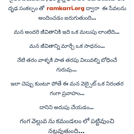
దృఢ సంకల్పం తో
ramkarri.org
ద్వారా ఈ సేవలను
అందించడం జరుగుతుంది...
మన అందరి జీవితానికి ఇది ఒక మలుపు లాంటిది...
మన జీవితాన్ని మార్చే ఒక సాధనం...
నేటి తరం వాళ్ళకి పాత తరపు విలువల్ని బోధించే
గురువు...
ఇలా చెప్పు కుంటూ పోతే ఈ మన వెబ్సైట్ ఒక నిరంతర
గంగా ప్రవాహం...
దానిని అదుపు చేయడం...
గంగ వెల్లువ ను కమండలం లో పట్టివుంచి
నట్లవుతుంది...