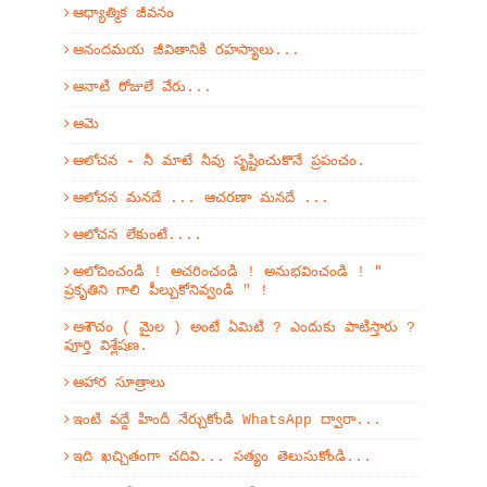
ఆధ్యాత్మిక జీవనం
ఆనందమయ జీవితానికి రహస్యాలు...
ఆనాటి రోజులే వేరు...
ఆమె
ఆలోచన - నీ మాటే నీవు సృష్టించుకొనే ప్రపంచం.
ఆలోచన మనదే ... ఆచరణా మనదే ...
ఆలోచన లేకుంటే....
ఆలోచించండి ! ఆచరించండి ! అనుభవించండి ! "
ప్రకృతిని గాలి పీల్చుకోనివ్వండి " !
ఆశౌచం ( మైల ) అంటే ఏమిటి ? ఎందుకు పాటిస్తారు ?
పూర్తి విశ్లేషణ.
ఆహార సూత్రాలు
ఇంటి వద్దే హిందీ నేర్చుకోండి WhatsApp ద్వారా...
ఇది ఖచ్చితంగా చదివి... సత్యం తెలుసుకోండి...