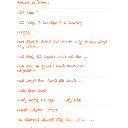
దేహంలో 14 లోకాలు
ఏది నిజం ?
ఏది సత్యం ? ఏదసత్యం ? ఓ మహాత్మా
ఐశ్వర్యం
ఒక క్రిస్టియన్ మహిళ మన హిందూ ధర్మం గురించి చెప్పిన
పచ్చి నిజాలు.
ఒక తండ్రి తన పిల్లలకు రాసిన ఒక లేఖ....
ఒక తరం ఈ ప్రపంచం నుండి కనుమరుగు
అవ్వబోతోంది...
ఒక స్కూల్ గేటు ముందే బైక్ పంచర్...
ఒక్క క్షణం విలువ
ఒక్కో ఆరోగ్య సమస్యకు... ఒక్కో పరీక్ష...
ఒత్తిడి నిర్వహణ చిట్కాలు...
ఓ చమత్కార పద్యంలో కొన్ని చిక్కు ప్రశ్నలు ...