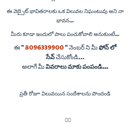
ఈ వెబ్సైట్ భావితరాలకు ఒక విలువల నిఘంటువు అని నా
భావన...
మీరు కూడా ఇందులో పాలు పంచుకోవాలి అనుకుంటే...
ఈ "
8096339900
" నెంబర్ ని మీ
ఫోన్ లో
సేవ్
చేసుకోండి...
అలాగే మీ
వివరాలు మాకు పంపండి...
ప్రతీ రోజూ విలువయిన సందేశాలను పొందండి
👇🏻