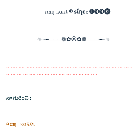
ɾαɱ ҡαɾɾเ © síղcҽ ➊➒➒⓿
☣️┄┅═══❁✿🏵✿❁═══┅┄☣️
-- ---- ---- ----- ---- ---- ---- --- ---- --- ---- --- --- --- --- --- --- --- -
-- --- --- --- ---- ---- --- ---- ---- --- --- --- --- -- -
నా గురించి :
૨αɱ ҡα૨૨เ