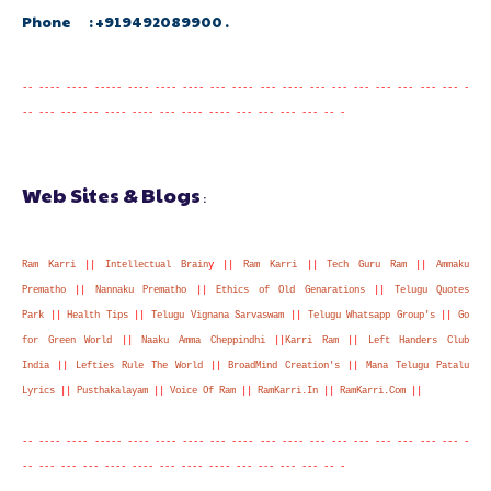
Phone : +919492089900 .
-- ---- ---- ----- ---- ---- ---- --- ---- --- ---- --- --- --- --- --- --- --- -
-- --- --- --- ---- ---- --- ---- ---- --- --- --- --- -- -
Web Sites & Blogs
:
Ram Karri
||
Intellectual Brain
y ||
Ram Karri
||
Tech Guru Ram
||
Ammaku
Prematho
||
Nannaku Prematho
||
Ethics of Old Genarations
||
Telugu Quotes
Park
||
Health Tips
||
Telugu Vignana Sarvaswam
||
Telugu Whatsapp Group's
||
Go
for Green World
||
Naaku Amma Cheppindhi
||
Karri Ram
||
Left Handers Club
India
||
Lefties Rule The World
||
BroadMind Creation's
||
Mana Telugu Patalu
Lyrics
||
Pusthakalayam
||
Voice Of Ram
||
RamKarri.In
||
RamKarri.Com
||
-- ---- ---- ----- ---- ---- ---- --- ---- --- ---- --- --- --- --- --- --- --- -
-- --- --- --- ---- ---- --- ---- ---- --- --- --- --- -- -