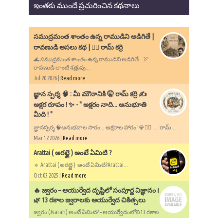
ఇంతకు ముందే ప్రచురించిన కథనాలు
సముద్రమంత శాంతం ఉన్న రాముడిని అడిగితే |
రావణుడి అసలు కథ | ✍🏻 రామ్ కర్రి
🌊 సముద్రమంత శాంతం ఉన్న రాముడిని అడిగితే...🏹
రావణుడి లాంటి శత్రువు...
Jul 20 2026 |
Read more
​జ్ఞాన స్పర్శ 🧠 : మీ మౌనానికి 🤫 రామ్ కర్రి ✍️
అక్షర రూపం ! ✨ - ​" అక్షరం నాది... అనుభూతి
మీది ! "
జ్ఞానస్పర్శ 🧠అనుభవాల సారం... అక్షరాల హారం !💎✍🏻 . . . రామ్...
Mar 12 2026 |
Read more
Arattai ( అరట్టై ) అంటే ఏమిటి ?
🔹 Arattai ( అరట్టై ) అంటే ఏమిటి?Arattai...
Oct 03 2025 |
Read more
🔥 జ్వరం – ఆయుర్వేద దృష్టిలో సంపూర్ణ విజ్ఞానం ౹
🌿 13 రకాల జ్వరాలకు ఆయుర్వేద చికిత్సలు
జ్వరం (Jvaraḥ) అంటే ఏమిటి? – ఆయుర్వేదంలోని 13 రకాల