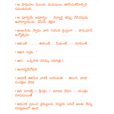
ఆ పావురాల ముందు మనుషులు తలొంచుకోవాల్సిన
సమయమిది...
ఆ పూర్వమే అపూర్వం - విద్యార్థి తప్పు చేసినపుడు
ఉపాధ్యాయుడు వేసేయ్ శిక్షలు.
ఆంజనేయ స్వామి వారి గురించి క్లుప్తంగా - హనుమాన్
జన్మోత్సవం
ఆకుంటే .....ఈకుంటే...మీకుంటే....మాకుంటే..
ఆఖరి నిద్రట !
ఆగు! ఒక్కసారి వెనక్కు పరిగెత్తు!
ఆచార్యదేవోభవ
ఆచూకీ తెలిపిన వారికి బహుమతి - తెలుగు భాషా
సంరక్షణ వేదిక
ఆది పరాశక్తి / శ్రీచక్రం / మానవ దేహం - యంత్రం
రూపమయితే
ఆధునిక ప్రపంచ వైద్యులను విస్మయ పరిచే అంశం భీష్మ
నిర్యాణంలో ఉంది