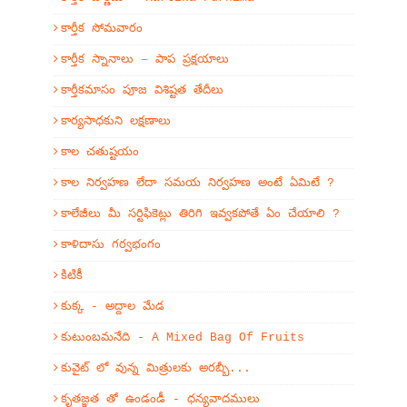
కార్తీక సోమవారం
కార్తీక స్నానాలు – పాప ప్రక్షయాలు
కార్తీకమాసం పూజ విశిష్టత తేదీలు
కార్యసాధకుని లక్షణాలు
కాల చతుష్టయం
కాల నిర్వహణ లేదా సమయ నిర్వహణ అంటే ఏమిటే ?
కాలేజీలు మీ సర్టిఫికెట్లు తిరిగి ఇవ్వకపోతే ఏం చేయాలి ?
కాళిదాసు గర్వభంగం
కిటికీ
కుక్క - అద్దాల మేడ
కుటుంబమనేది - A Mixed Bag Of Fruits
కువైట్ లో వున్న మిత్రులకు అరబ్బీ...
కృతజ్ఞత తో ఉండండీ - ధన్యవాదములు