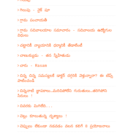
గెలుపు
గెలుపు - నైక్ షూ
గ్రామ పంచాయతీ
గ్రామ సచివాలయాల సమాచారం - సచివాలయ ఉద్యోగుల
విధులు
చట్టానికీ న్యాయానికి ధర్మానికీ తేడాలేంటీ
చాణుక్యుడు - తన స్నేహితుడు
చారు - Rasam
చిన్న చిన్న సమస్యలకే డాక్టర్ దగ్గరికి వెళ్తున్నారా? ఈ టిప్స్
పాటించండి
చిన్ననాటి జ్ఞాపకాలు…మరిచిపోలేని గురుతులు…తరిగిపోని
సిరులు !
చివరకు మిగిలేది...
చెట్లు కూలుతున్న దృశ్యాలు !
చెప్పులు లేకుండా నడవడం వలన కలిగే 8 ప్రయోజనాలు