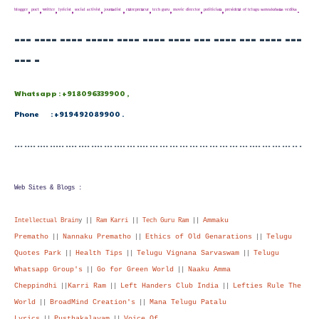
ᵇˡᵒᵍᵍᵉʳ, ᵖᵒᵉᵗ, ʷʳⁱᵗᵗᵉʳ, ˡʸʳⁱᶜⁱˢᵗ, ˢᵒᶜⁱᵃˡ ᵃᶜᵗⁱᵛⁱˢᵗ, ʲᵒᵘʳⁿᵃˡⁱˢᵗ , ᵉⁿᵗʳᵉᵖʳᵉⁿᵉᵘʳ, ᵗᵉᶜʰ ᵍᵘʳᵘ, ᵐᵒᵛⁱᵉ ᵈⁱʳᵉᶜᵗᵒʳ, ᵖᵒˡⁱᵗⁱᶜⁱᵃⁿ, ᵖʳᵉˢⁱᵈᵉⁿᵗ ᵒᶠ ᵗᵉˡᵘᵍᵘ ˢᵃᵐʳᵃᵏˢʰᵃⁿᵃ ᵛᵉᵈⁱᵏᵃ.
--- ---- ---- ----- ---- ---- ---- --- ---- --- ---- ---
--- -
Whatsapp : +918096339900 ,
Phone : +919492089900 .
--- ---- ---- ----- ---- ---- ---- --- ---- --- ---- --- --- --- --- --- --- --- --- --- --- ---- --- --- --- -- -
Web Sites & Blogs :
Ammaku
Intellectual Brain
y ||
Ram Karri
||
Tech Guru Ram
||
Prematho
Nannaku Prematho
Ethics of Old Genarations
Telugu
||
||
||
Quotes Park
Health Tips
Telugu Vignana Sarvaswam
Telugu
||
||
||
Whatsapp Group's
Go for Green World
Naaku Amma
||
||
Cheppindhi
Karri Ram
Left Handers Club India
Lefties Rule The
||
||
||
World
BroadMind Creation's
Mana Telugu Patalu
||
||
Lyrics
Pusthakalayam
Voice Of