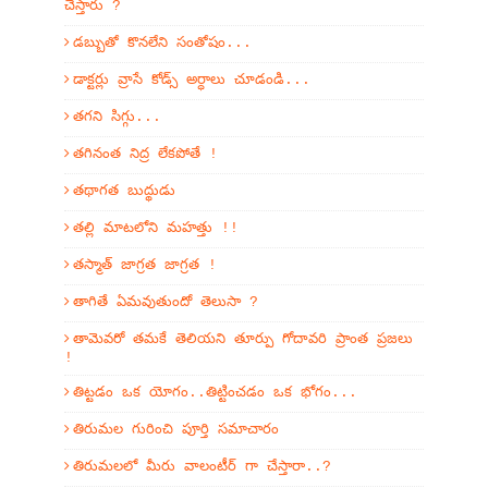
చేస్తారు ?
డబ్బుతో కొనలేని సంతోషం...
డాక్టర్లు వ్రాసే కోడ్స్ అర్ధాలు చూడండి...
తగని సిగ్గు...
తగినంత నిద్ర లేకపోతే !
తథాగత బుద్థుడు
తల్లి మాటలోని మహత్తు !!
తస్మాత్ జాగ్రత జాగ్రత !
తాగితే ఏమవుతుందో తెలుసా ?
తామెవరో తమకే తెలియని తూర్పు గోదావరి ప్రాంత ప్రజలు
!
తిట్టడం ఒక యోగం..తిట్టించడం ఒక భోగం...
తిరుమల గురించి పూర్తి సమాచారం
తిరుమలలో మీరు వాలంటీర్ గా చేస్తారా..?