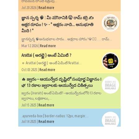
రావణుడి లాంటి శత్రువు...
Jul 20 2026 |
Read more
​జ్ఞాన స్పర్శ 🧠 : మీ మౌనానికి 🤫 రామ్ కర్రి ✍️
అక్షర రూపం ! ✨ - ​" అక్షరం నాది... అనుభూతి
మీది ! "
జ్ఞానస్పర్శ 🧠అనుభవాల సారం... అక్షరాల హారం !💎✍🏻 . . . రామ్...
Mar 12 2026 |
Read more
Arattai ( అరట్టై ) అంటే ఏమిటి ?
🔹 Arattai ( అరట్టై ) అంటే ఏమిటి?Arattai...
Oct 03 2025 |
Read more
🔥 జ్వరం – ఆయుర్వేద దృష్టిలో సంపూర్ణ విజ్ఞానం ౹
🌿 13 రకాల జ్వరాలకు ఆయుర్వేద చికిత్సలు
జ్వరం (Jvaraḥ) అంటే ఏమిటి? – ఆయుర్వేదంలోని 13 రకాల
జ్వరాలు, లక్షణాలు,...
Jul 15 2025 |
Read more
.ayurveda-box { border-radius: 12px; margin:...
Jul 14 2025 |
Read more