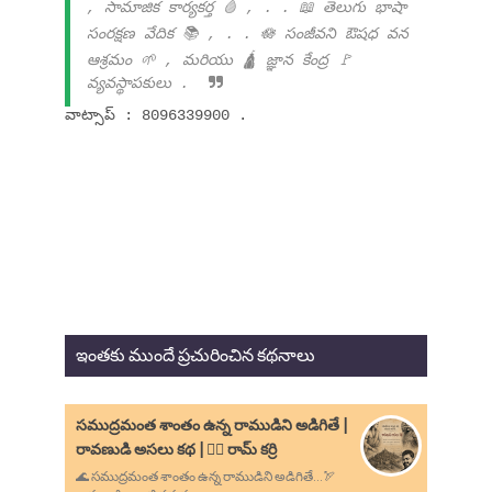
, సామాజిక కార్యకర్త 🩸 , . . 📖 తెలుగు భాషా
సంరక్షణ వేదిక 📚 , . . 🪷 సంజీవని ఔషధ వన
ఆశ్రమం 🌱 , మరియు 🛕 జ్ఞాన కేంద్ర 🚩
వ్యవస్థాపకులు .
వాట్సాప్ : 8096339900 .
ఇంతకు ముందే ప్రచురించిన కథనాలు
సముద్రమంత శాంతం ఉన్న రాముడిని అడిగితే |
రావణుడి అసలు కథ | ✍🏻 రామ్ కర్రి
🌊 సముద్రమంత శాంతం ఉన్న రాముడిని అడిగితే...🏹