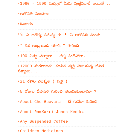
1960 - 1990 మధ్యలో మీరు పుట్టినవారే అయితే...
అలోపతి మందులు
ఓంకారం
🩺 ఏ ఆరోగ్య సమస్య కు 💊 ఏ అలోపతి మందు
" దిశ ఆండ్రాయిడ్ యాప్ " గురించి
100 నిత్య సత్యాలు - ధర్మ సందేహాలు.
12000 మరణాలను చూసిన వ్యక్తి చెబుతున్న జీవిత
సత్యాలు...
21 రకాల మొక్కల ( పత్రి )
5 రోజుల దీపావళి గురించి తెలుసుకుందామా ?
About Che Guevara - చే గువేరా గురించి
About RamKarri Jnana Kendra
Any Suspended Coffee
Children Medicines