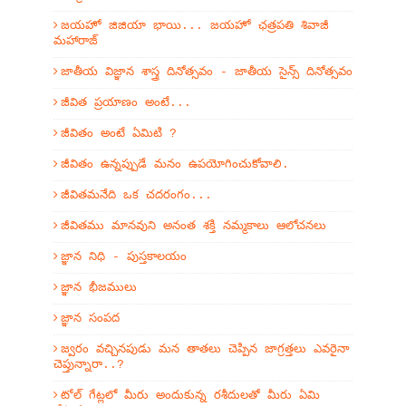
జయహో జిజియా భాయి... జయహో ఛత్రపతి శివాజీ
మహారాజ్
జాతీయ విజ్ఞాన శాస్త్ర దినోత్సవం - జాతీయ సైన్స్ దినోత్సవం
జీవిత ప్రయాణం అంటే...
జీవితం అంటే ఏమిటి ?
జీవితం ఉన్నప్పుడే మనం ఉపయోగించుకోవాలి.
జీవితమనేది ఒక చదరంగం...
జీవితము మానవుని అనంత శక్తి నమ్మకాలు ఆలోచనలు
జ్ఞాన నిధి - పుస్తకాలయం
జ్ఞాన భీజములు
జ్ఞాన సంపద
జ్వరం వచ్చినపుడు మన తాతలు చెప్పిన జాగ్రత్తలు ఎవరైనా
చెప్తున్నారా..?
టోల్ గేట్లలో మీరు అందుకున్న రశీదులతో మీరు ఏమి