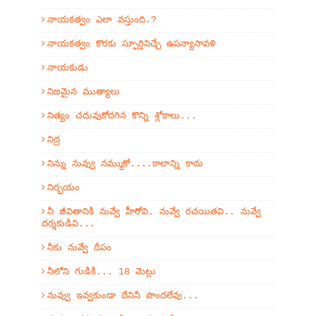
నాయకత్వం ఎలా వస్తుంది.?
నాయకత్వం కొరకు స్ఫూర్తినిచ్చే ఉపన్యాసావళి
నాయకుడు
నిజమైన ముత్యాలు
నిత్యం చదువుకోదగిన కొన్ని శ్లోకాలు...
నిద్ర
నిన్ను నువ్వు నమ్ముకో....కాలాన్ని కాదు
నిర్భయం
నీ జీవితానికి నువ్వే హీరోవి. నువ్వే రచయితవి.. నువ్వే
దర్శకుడివి...
నీకు నువ్వే దీపం
నీలోని గుడికి... 18 మెట్లు
నువ్వు ఇవ్వకుండా దేనినీ పొందలేవు...