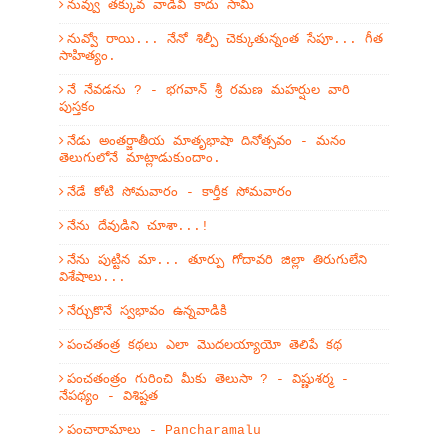
నువ్వు తక్కువ వాడివి కాదు సామీ
నువ్వో రాయి... నేనో శిల్పీ చెక్కుతున్నంత సేపూ... గీత
సాహిత్యం.
నే నేవడను ? - భగవాన్ శ్రీ రమణ మహర్షుల వారి
పుస్తకం
నేడు అంతర్జాతీయ మాతృభాషా దినోత్సవం - మనం
తెలుగులోనే మాట్లాడుకుందాం.
నేడే కోటి సోమవారం - కార్తీక సోమవారం
నేను దేవుడిని చూశా...!
నేను పుట్టిన మా... తూర్పు గోదావరి జిల్లా తిరుగులేని
విశేషాలు...
నేర్చుకొనే స్వభావం ఉన్నవాడికి
పంచతంత్ర కథలు ఎలా మొదలయ్యాయో తెలిపే కథ
పంచతంత్రం గురించి మీకు తెలుసా ? - విష్ణుశర్మ -
నేపథ్యం - విశిష్టత
పంచారామాలు - Pancharamalu