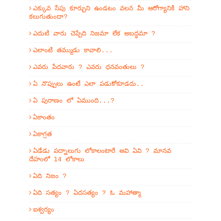
ఎక్కువ సేపు కూర్చుని ఉండటం వలన మీ ఆరోగ్యానికి హాని
కలుగుతుందా?
ఎదుటి వారు చెప్పేది నిజమా లేక అబద్ధమా ?
ఎలాంటి తమ్ముడు కావాలి...
ఎవరు పేదవారు ? ఎవరు ధనవంతులు ?
ఏ నొప్పులు ఉంటే ఎలా పడుకోకూడదు..
ఏ పురాణం లో ఏముంది...?
ఏకాంతం
ఏకాగ్రత
ఏడేడు పద్నాలుగు లోకాలంటారే అవి ఏవి ? మానవ
దేహంలో 14 లోకాలు
ఏది నిజం ?
ఏది సత్యం ? ఏదసత్యం ? ఓ మహాత్మా
ఐశ్వర్యం