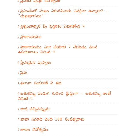
ప్రపంచ పుస్తక దినోత్సవం
ప్రపంచంలో సుఖం ఎరుగనివారు ఎవరైనా ఉన్నారా? -
"దుఖఃభాగులు"
ప్రశ్నించాల్సిన మీ పెద్దరికం ఏమౌతోంది ?
ప్రాణాయామం
ప్రాణాయామం ఎలా చేయాలి ? చేయడం వలన
ఉపయోగాలు ఏమిటి ?
ప్రియమైన పుష్పాలు
ప్రేమ
ఫలానా సయానికి ఏ తిథి
బతుకమ్మ పండుగ గురించి క్లుప్తంగా - బతుకమ్మ అంటే
ఏమిటి ?
బాధ వచ్చినప్పుడు
బాబా సమాధి చెంది 100 సంవత్సరాలు
బాలల దినోత్సవం