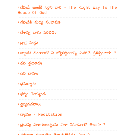
దేవుడి ఇంటికి సరైన దారి - The Right Way To The
House Of God
దేవుడికి మధ్య సంభాషణ
దేశాన్ని బాగు పరచడం
ద్రాక్ష పండ్లు
ద్వాదశ లింగాలలో ఏ జ్యోతిర్లింగాన్ని ఎవరిచే ప్రతిష్ఠించారు ?
ధన త్రయోదశి
ధన దాహం
ధనుర్మాసం
ధర్మం చెయ్యండి
ధైర్యవచనాలు
ధ్యానం - Meditation
ధ్రువపు ఎలుగుబంట్లును ఎలా వేటాడతారో తెలుసా ?