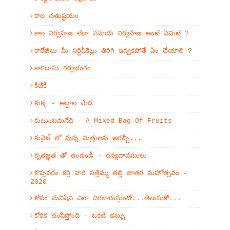
కాల చతుష్టయం
కాల నిర్వహణ లేదా సమయ నిర్వహణ అంటే ఏమిటే ?
కాలేజీలు మీ సర్టిఫికెట్లు తిరిగి ఇవ్వకపోతే ఏం చేయాలి ?
కాళిదాసు గర్వభంగం
కిటికీ
కుక్క - అద్దాల మేడ
కుటుంబమనేది - A Mixed Bag Of Fruits
కువైట్ లో వున్న మిత్రులకు అరబ్బీ...
కృతజ్ఞత తో ఉండండీ - ధన్యవాదములు
కొప్పవరం కర్రి వారి సత్తెమ్మ తల్లి జాతర మహోత్సవం -
2020
కోపం మనిషిని ఎలా దిగజారుస్తుందో...తెలుసుకో...
కోరిక చంపేస్తోంది - ఒకటి డబ్బు