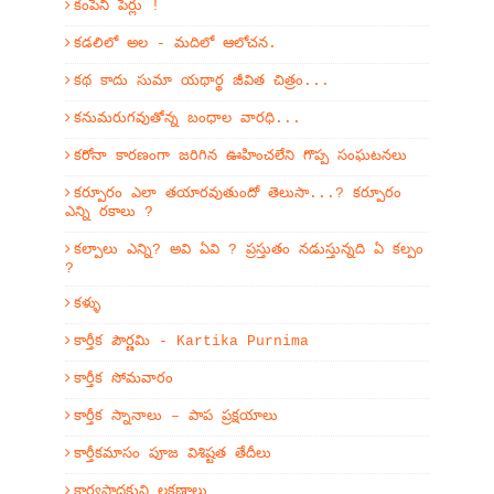
కంపెనీ పేర్లు !
కడలిలో అల - మదిలో ఆలోచన.
కథ కాదు సుమా యథార్థ జీవిత చిత్రం...
కనుమరుగవుతోన్న బంధాల వారధి...
కరోనా కారణంగా జరిగిన ఊహించలేని గొప్ప సంఘటనలు
కర్పూరం ఎలా తయారవుతుందో తెలుసా...? కర్పూరం
ఎన్ని రకాలు ?
కల్పాలు ఎన్ని? అవి ఏవి ? ప్రస్తుతం నడుస్తున్నది ఏ కల్పం
?
కళ్ళు
కార్తీక పౌర్ణమి - Kartika Purnima
కార్తీక సోమవారం
కార్తీక స్నానాలు – పాప ప్రక్షయాలు
కార్తీకమాసం పూజ విశిష్టత తేదీలు
కార్యసాధకుని లక్షణాలు