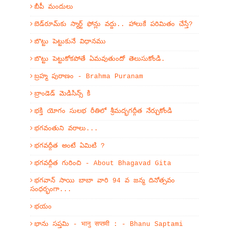
బీపీ మందులు
బెడ్‌రూమ్‌కు స్మార్ట్ ఫోన్లు వద్దు.. హాలుకే పరిమితం చేస్తే?
బొట్టు పెట్టుకునే విధానము
బొట్టు పెట్టుకోకపోతే ఏమవుతుందో తెలుసుకోండి.
బ్రహ్మ పురాణం - Brahma Puranam
బ్రాండెడ్ మెడిసిన్స్ కి
భక్తి యోగం సులభ రీతిలో శ్రీమద్భగద్గీత నేర్చుకోండి
భగవంతుని వరాలు...
భగవద్గీత అంటే ఏమిటి ?
భగవద్గీత గురించి - About Bhagavad Gita
భగవాన్ సాయి బాబా వారి 94 వ జన్మ దినోత్సవం
సంధర్భంగా...
భయం
భాను సప్తమి - भानु सप्तमी : - Bhanu Saptami