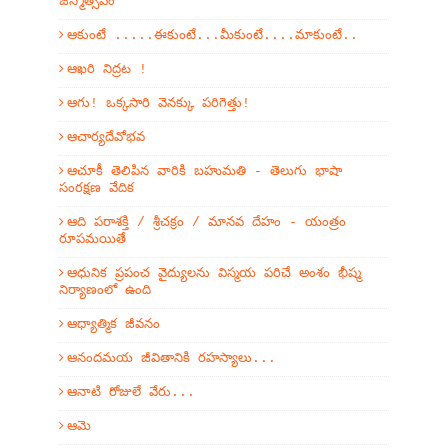
జన్మోత్సవం
ఆకుంటే .....ఈకుంటే...మీకుంటే....మాకుంటే..
ఆఖరి నిద్రట !
ఆగు! ఒక్కసారి వెనక్కు పరిగెత్తు!
ఆచార్యదేవోభవ
ఆచూకీ తెలిపిన వారికి బహుమతి - తెలుగు భాషా
సంరక్షణ వేదిక
ఆది పరాశక్తి / శ్రీచక్రం / మానవ దేహం - యంత్రం
రూపమయితే
ఆధునిక ప్రపంచ వైద్యులను విస్మయ పరిచే అంశం భీష్మ
నిర్యాణంలో ఉంది
ఆధ్యాత్మిక జీవనం
ఆనందమయ జీవితానికి రహస్యాలు...
ఆనాటి రోజులే వేరు...
ఆమె