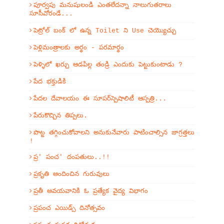
పూర్వపు మనుషులండి ఎంతలేదన్నా నాలుగుతరాలు
సూసీవోరండే...
పెట్రోల్ బంక్ లో ఉన్న Toilet ని Use చెయ్యొచ్చు
పెళ్లిమంత్రాలకు అర్థం - పరమార్థం
పెళ్ళిలో ఖర్చు ఆడపిల్ల తండ్రి ఎందుకు పెట్టుకుంటాడు ?
పేద భక్తుడికి
పేదల దేవాలయం ఈ సూపర్‌స్పెషాలిటీ ఆస్పత్రి...
పేరుకొచ్చిన తిప్పలు.
పొట్ట తగ్గించుకోవాలని అనుకునేవారు పాటించాల్సిన జాగ్రత్తలు
!
ప్ర' పంచ' దంపతులు..!!
ప్రకృతి అందించిన గురువులు
ప్రతీ అవయవానికి ఓ ప్రత్యేక వైద్య విభాగం
ప్రపంచ ఎయిడ్స్ దినోత్సవం