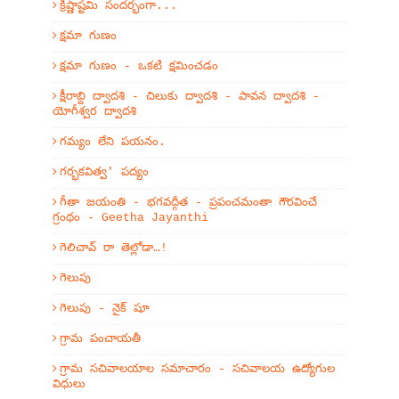
క్రిష్ణాష్టమి సందర్భంగా...
క్షమా గుణం
క్షమా గుణం - ఒకటి క్షమించడం
క్షీరాబ్ది ద్వాదశి - చిలుకు ద్వాదశి - పావన ద్వాదశి -
యోగీశ్వర ద్వాదశి
గమ్యం లేని పయనం.
గర్భకవిత్వ' పద్యం
గీతా జయంతి - భగవద్గీత - ప్రపంచమంతా గౌరవించే
గ్రంథం - Geetha Jayanthi
గెలిచావ్ రా తెల్లోడా…!
గెలుపు
గెలుపు - నైక్ షూ
గ్రామ పంచాయతీ
గ్రామ సచివాలయాల సమాచారం - సచివాలయ ఉద్యోగుల
విధులు