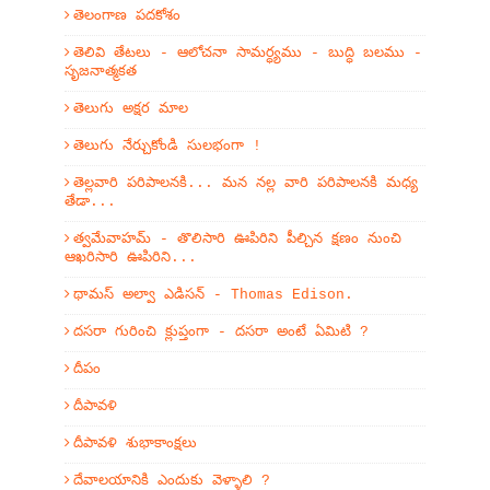
తెలంగాణ పదకోశం
తెలివి తేటలు - ఆలోచనా సామర్ధ్యము - బుద్ధి బలము -
సృజనాత్మకత
తెలుగు అక్షర మాల
తెలుగు నేర్చుకోండి సులభంగా !
తెల్లవారి పరిపాలనకి... మన నల్ల వారి పరిపాలనకి మధ్య
తేడా...
త్వమేవాహమ్‌ - తొలిసారి ఊపిరిని పీల్చిన క్షణం నుంచి
ఆఖరిసారి ఊపిరిని...
థామస్ అల్వా ఎడిసన్ - Thomas Edison.
దసరా గురించి క్లుప్తంగా - దసరా అంటే ఏమిటి ?
దీపం
దీపావళి
దీపావళి శుభాకాంక్షలు
దేవాలయానికి ఎందుకు వెళ్ళాలి ?