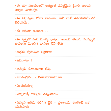
ఈ భూ మండలంలో అత్యంత పవిత్రమైన శ్రీవారి ఆలయ
నిర్మాణ చాతుర్యం
ఈ వస్తువులు రోజూ వాడుతాం కానీ వాటి ఉపయోగమేంటో
తెలియదు.
ఈ విధంగా ఉండాలి...
ఈ సృష్టిలో మన మాతృ భాషలు అయిన తెలుగు సంస్కృత
భాషలను మించిన భాషలు లేనే లేవు
ఉత్తమ పురుషుని లక్షణాలు
ఉపవాసం !
ఉమ్మడి కుటుంబాలు లేవు
ఋతుస్రావం - Menstruation
ఎందుకయ్యా
ఎక్కాలొస్తే చిక్కులు తప్పుతాయి.
ఎక్కువ ఖరీదు కలిగిన బైక్ - ప్రాణాలను కబళించే ఒక
యమపాశం.