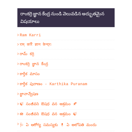
రాంకర్రి జ్ఞాన కేంద్ర నుండి వెలువడిన అద్భుతమైన
విషయాలు
Ram Karri
राम् कर्रि ज्ञान केन्द्रः
రామ్ కర్రి
రాంకర్రి జ్ఞాన కేంద్ర
కార్తీక మాసం
కార్తీక పురాణం - Karthika Puranam
జ్ఞానాన్వేషణ
🍃 సంజీవని ఔషధ వన ఆశ్రమం 🍂
🪷 సంజీవని ఔషధ వన ఆశ్రమం 🍃
🩺 ఏ ఆరోగ్య సమస్యకు 💊 ఏ అలోపతి మందు