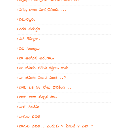
నక్షత్రాలు ఉన్నాయో తెలుసుకోవడం ఎలా ?
నన్ను కాలం మార్చివేసింది....
నమస్కారం
నరక చతుర్దశి
నవ గోప్యాలు.
నవ సంఖ్యలు
నా ఆలోచన తరంగాలు
నా జీవితం లోనివి కష్టాలు కాదు
నా జీవితం విలువ ఎంత...?
నాకు ఒక 50 నోటు దొరికింది...
నాకు బాగా నచ్చిన పాట...
నాగ పంచమి
నాగుల చవితి
నాగుల చవితి.. ఎందుకు ? ఏమిటి ? ఎలా ?