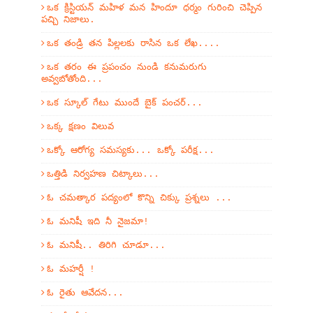
ఒక క్రిస్టియన్ మహిళ మన హిందూ ధర్మం గురించి చెప్పిన
పచ్చి నిజాలు.
ఒక తండ్రి తన పిల్లలకు రాసిన ఒక లేఖ....
ఒక తరం ఈ ప్రపంచం నుండి కనుమరుగు
అవ్వబోతోంది...
ఒక స్కూల్ గేటు ముందే బైక్ పంచర్...
ఒక్క క్షణం విలువ
ఒక్కో ఆరోగ్య సమస్యకు... ఒక్కో పరీక్ష...
ఒత్తిడి నిర్వహణ చిట్కాలు...
ఓ చమత్కార పద్యంలో కొన్ని చిక్కు ప్రశ్నలు ...
ఓ మనిషీ ఇది నీ నైజమా!
ఓ మనిషీ.. తిరిగి చూడూ...
ఓ మహర్షీ !
ఓ రైతు ఆవేదన...