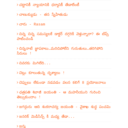
చట్టానికీ న్యాయానికి ధర్మానికీ తేడాలేంటీ
చాణుక్యుడు - తన స్నేహితుడు
చారు - Rasam
చిన్న చిన్న సమస్యలకే డాక్టర్ దగ్గరికి వెళ్తున్నారా? ఈ టిప్స్
పాటించండి
చిన్ననాటి జ్ఞాపకాలు…మరిచిపోలేని గురుతులు…తరిగిపోని
సిరులు !
చివరకు మిగిలేది...
చెట్లు కూలుతున్న దృశ్యాలు !
చెప్పులు లేకుండా నడవడం వలన కలిగే 8 ప్రయోజనాలు
ఛత్రపతి శివాజీ జయంతి - ఆ మహనీయుని గురించి
తెల్సుకుందాం !
జగద్గురు ఆది శంకరాచర్య జయంతి - వైశాఖ శుద్ధ పంచమి
జనరిక్ మెడిసిన్స్ కి మధ్య తేడా...
జన్మ