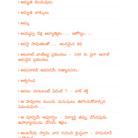
అమృత బిందువులు
అమృత వాక్కులు
అమ్మ
అయ్యప్ప దీక్ష ఆధ్యాత్మికం... ఆరోగ్యం...
అరవై సామెతలతో... అందమైన కథ
అలనాటి వాణిజ్య ప్రకటనలు - 100 కు పైగా ఆనాటి
అరుదైన ప్రకటనలు
అవసరానికి అవసరమే నిత్యావసరం.
అశ్వగంధ
అసలు మాటలంటే ఏమిటి ? - వాక్ శక్తి
ఆ పావురాల ముందు మనుషులు తలొంచుకోవాల్సిన
సమయమిది...
ఆ పూర్వమే అపూర్వం - విద్యార్థి తప్పు చేసినపుడు
ఉపాధ్యాయుడు వేసేయ్ శిక్షలు.
ఆంజనేయ స్వామి వారి గురించి క్లుప్తంగా - హనుమాన్