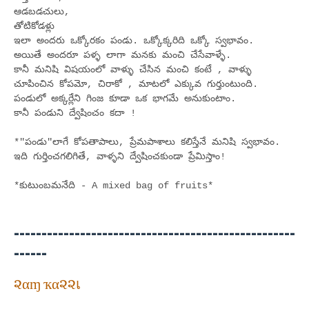
ఆడబడచులు,
తోటికోడళ్లు
ఇలా అందరు ఒక్కోరకం పండు. ఒక్కోక్కరిది ఒక్కో స్వభావం.
అయితే అందరూ పళ్ళ లాగా మనకు మంచి చేసేవాళ్ళే.
కానీ మనిషి విషయంలో వాళ్ళు చేసిన మంచి కంటే , వాళ్ళు
చూపించిన కోపమో, చిరాకో , మాటలో ఎక్కువ గుర్తుంటుంది.
పండులో అక్కర్లేని గింజ కూడా ఒక భాగమే అనుకుంటాం.
కానీ పండుని ద్వేషించం కదా !
*"పండు"లాగే కోపతాపాలు, ప్రేమపాశాలు కలిస్తేనే మనిషి స్వభావం.
ఇది గుర్తించగలిగితే, వాళ్ళని ద్వేషించకుండా ప్రేమిస్తాం!
*కుటుంబమనేది - A mixed bag of fruits*
---------------------------------------------------
------
૨αɱ ҡα૨૨เ