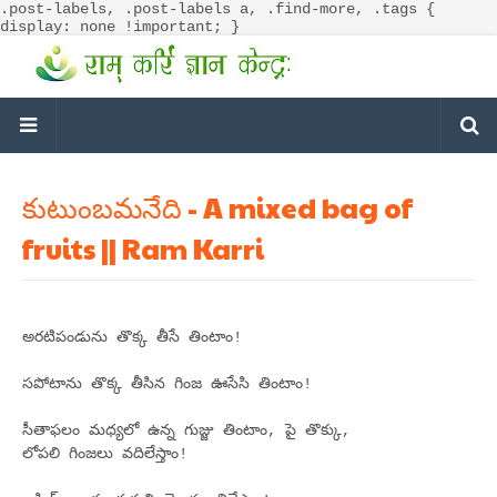
.post-labels, .post-labels a, .find-more, .tags {
display: none !important; }
కుటుంబమనేది - A mixed bag of
fruits || Ram Karri
అరటిపండును తొక్క తీసే తింటాం!
సపోటాను తొక్క తీసిన గింజ ఊసేసి తింటాం!
సీతాఫలం మధ్యలో ఉన్న గుజ్జు తింటాం, పై తొక్కు,
లోపలి గింజలు వదిలేస్తాం!