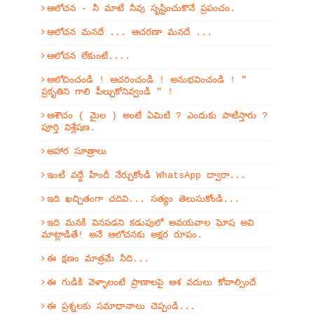
ఆలోచన - నీ మాటే నీవు సృష్టించుకొనే ప్రపంచం.
ఆలోచన మనదే ... ఆచరణా మనదే ...
ఆలోచన లేకుంటే....
ఆలోచించండి ! ఆచరించండి ! అనుభవించండి ! "
ప్రకృతిని గాలి పీల్చుకోనివ్వండి " !
ఆశౌచం ( మైల ) అంటే ఏమిటి ? ఎందుకు పాటిస్తారు ?
పూర్తి విశ్లేషణ.
ఆహార సూత్రాలు
ఇంటి వద్దే హిందీ నేర్చుకోండి WhatsApp ద్వారా...
ఇది ఖచ్చితంగా చదివి... సత్యం తెలుసుకోండి...
ఇది మనకి వినపడని కడుపులో అవయవాల ఘోష అవి
మాట్లాడితే! అనే ఆలోచనకు అక్షర రూపం.
ఈ క్షణం మాత్రమే నీది...
ఈ గుడికి వెళ్ళాలంటే ప్రాణాలపై ఆశ వదులు కోవాల్సిందే
ఈ ప్రశ్నలకు సమాధానాలు చెప్పండి...