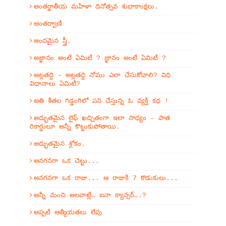
అంతర్జాతీయ మహిళా దినోత్సవ శుభాకాంక్షలు.
అంతర్వాణి
అందమైన స్త్రీ.
అజ్ఞానం అంటే ఏమిటి ? జ్ఞానం అంటే ఏమిటి ?
అట్లతద్ది - అట్లతద్ది నోము ఎలా చేసుకోవాలి? విధి
విధానాలు ఏమిటి?
అతి శీతల గిడ్డంగిలో పని చేస్తున్న ఓ వ్యక్తి కథ !
అద్భుతమైన లైఫ్ ఖచ్చితంగా ఇలా సాధ్యం - పాత
రికార్డులూ అన్నీ కొట్టుకుపోతాయి.
అద్భుతమైన శ్లోకం.
అనగనగా ఒక చెట్టు...
అనగనగా ఒక రాజు... ఆ రాజుకి 7 కొడుకులు...
అన్నీ మంచి అలవాట్లే… ఐనా క్యాన్సర్….?
అప్పటి ఆత్మీయతలు లేవు