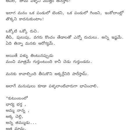
ఆపిల్, జామ పళ్ళని మొత్తం తినేస్తాం!
ఇలాగ మనం ఒక పండులో టెంకని, ఒక పండులో గింజని, ఇంకోదాంట్లో
తొక్కని కాదనుకుంటాం!
ఒక్కోటి ఒక్కో రుచి.
తీపి, పులుపు, వగరు కొంచం తేడాలతో ఎన్నో రుచులు. అన్ని ఇష్టమే.
ఏది తిన్నా మనకు ఆరోగ్యమే.
అయితే పళ్ళు తింటునప్పుడు
మంచి మాత్రమే గుర్తుంటుంది కానీ చెడు గుర్తుండదు.
మనకు కావాల్సింది తీసుకొని అక్కర్లేనిది పారేస్తామ్.
అలాగే మనుషులు కూడా పళ్ళలాంటివారుగా భావించాలి.
*కుటుంబంలో
భార్య భర్త ,
అమ్మ నాన్న ,
అక్క చెల్లి,
అన్న తమ్ముడు...
అత్త మామ,