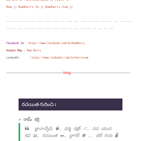
||
||
Ram
RamKarri.In
RamKarri.Com
||
||
||
-- ---- ---- ----- ---- ---- ---- --- ---- --- ---- --- --- --- --- --- --- --- -
-- --- --- --- ---- ---- --- ---- ---- --- --- --- --- -- --- -- ---
Facebook Id
:
https://www.facebook.com/UrsRamKarri
Google Map
:
Ram Karri
LinkedIn
:
https://www.linkedin.com/in/karriram
-----------------------------------------------------------
సమాప్తం
-------------------------------------------------------------
రచయిత గురించి :
✍ రామ్ కర్రి
జ్ఞానాన్వేషి 🧠, ధర్మ రక్షక్ 📿, నవ యువ
కవి 📖, రచయిత ✒️, బ్లాగర్ 🪩 ,. టెక్ గురు 🖥️