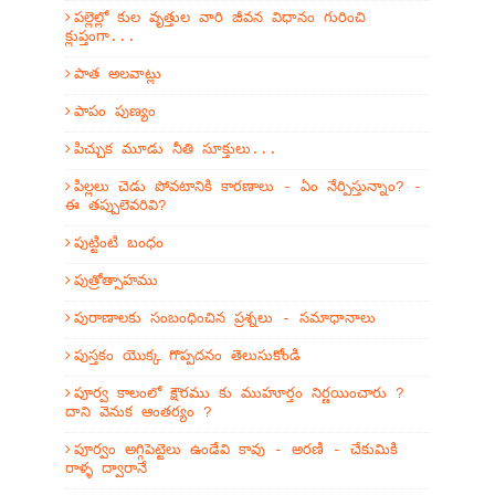
పల్లెల్లో కుల వృత్తుల వారి జీవన విధానం గురించి
క్లుప్తంగా...
పాత అలవాట్లు
పాపం పుణ్యం
పిచ్చుక మూడు నీతి సూక్తులు...
పిల్లలు చెడు పోవటానికి కారణాలు - ఏం నేర్పిస్తున్నాం? -
ఈ తప్పులెవరివి?
పుట్టింటి బంధం
పుత్రోత్సాహము
పురాణాలకు సంబంధించిన ప్రశ్నలు - సమాధానాలు
పుస్తకం యొక్క గొప్పదనం తెలుసుకోండి
పూర్వ కాలంలో క్షౌరము కు ముహూర్తం నిర్ణయించారు ?
దాని వెనుక ఆంతర్యం ?
పూర్వం అగ్గిపెట్టెలు ఉండేవి కావు - అరణి - చేకుమికి
రాళ్ళ ద్వారానే