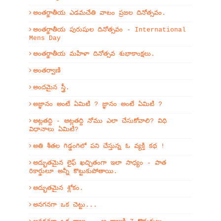
అంతర్జాతీయ ఎడమచేతి వాటం ప్రజల దినోత్సవం.
అంతర్జాతీయ పురుషుల దినోత్సవం - International
Mens Day
అంతర్జాతీయ మహిళా దినోత్సవ శుభాకాంక్షలు.
అంతర్వాణి
అందమైన స్త్రీ.
అజ్ఞానం అంటే ఏమిటి ? జ్ఞానం అంటే ఏమిటి ?
అట్లతద్ది - అట్లతద్ది నోము ఎలా చేసుకోవాలి? విధి
విధానాలు ఏమిటి?
అతి శీతల గిడ్డంగిలో పని చేస్తున్న ఓ వ్యక్తి కథ !
అద్భుతమైన లైఫ్ ఖచ్చితంగా ఇలా సాధ్యం - పాత
రికార్డులూ అన్నీ కొట్టుకుపోతాయి.
అద్భుతమైన శ్లోకం.
అనగనగా ఒక చెట్టు...