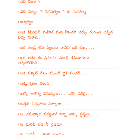
ఏది నిజం ?
ఏది సత్యం ? ఏదసత్యం ? ఓ మహాత్మా
ఐశ్వర్యం
ఒక క్రిస్టియన్ మహిళ మన హిందూ ధర్మం గురించి చెప్పిన
పచ్చి నిజాలు.
ఒక తండ్రి తన పిల్లలకు రాసిన ఒక లేఖ....
ఒక తరం ఈ ప్రపంచం నుండి కనుమరుగు
అవ్వబోతోంది...
ఒక స్కూల్ గేటు ముందే బైక్ పంచర్...
ఒక్క క్షణం విలువ
ఒక్కో ఆరోగ్య సమస్యకు... ఒక్కో పరీక్ష...
ఒత్తిడి నిర్వహణ చిట్కాలు...
ఓ చమత్కార పద్యంలో కొన్ని చిక్కు ప్రశ్నలు ...
ఓ మనిషీ ఇది నీ నైజమా!
ఓ మనిషీ.. తిరిగి చూడూ...