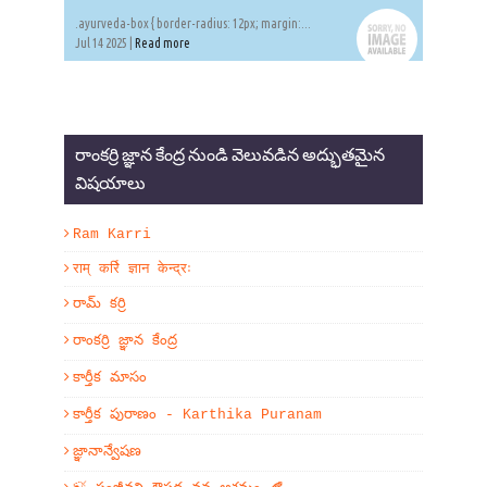
.ayurveda-box { border-radius: 12px; margin:...
Jul 14 2025 |
Read more
రాంకర్రి జ్ఞాన కేంద్ర నుండి వెలువడిన అద్భుతమైన
విషయాలు
Ram Karri
राम् कर्रि ज्ञान केन्द्रः
రామ్ కర్రి
రాంకర్రి జ్ఞాన కేంద్ర
కార్తీక మాసం
కార్తీక పురాణం - Karthika Puranam
జ్ఞానాన్వేషణ