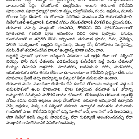
వాయినానికి సిద్ధం చేసుకోవాలి. చంద్రోదయం అయిన తరువాత గౌరీదేవిని
పూజించాలి. పూజాద్రవ్యాల్లో భాగంగా వస్త్రం, యజ్ఞోపవీతం, గంధం, అక్షతలు, మూడు
తోరాలు సిద్ధం చేయాలి. ఈ తోరాలను పదకొండు ముడులు వేసి తయారుచేయాలి.
వీటిలో ఒకటి అమ్మవారికి, మరొకటి నోము చేసుకునేవారికి వేరొకటి ముత్తయిదువకు.
తరువాత పసుపు ముద్దలతో గణపతిని, గౌరీదేవిని చేసి షోడశోపచారాలతో
పూజించాలి. గణపతి పూజ అనంతరం వివిధ రకాల పుష్పాలు, పసుపు,
కుంకుమలతో ఆ తద్దిగౌరీ దేవిని అర్చించాలి. తరువాత ధూపం, దీపం, నైవేద్యం,
హారతి సమర్పించాలి. అట్లపైన బెల్లంముక్క, నెయ్యి వేసి, దీనితోపాటు ముద్దపప్పు,
వరిపిండితో తయారుచేసిన పాలలో ఉండ్రాళ్ళు కూడా నివేదించాలి.
అట్లతద్ది పూజలో భాగంగా అమ్మవారి ఎదురుగా ఒక ఇత్తడి లేదా రాగి పళ్ళెంలో
బియ్యం పోసి మన చేతులను ఎడమచేయిపై కుడిచేతిని పెట్టి రెండు చేతులతో
బియ్యం తీసుకుని అత్తపోరు, మామపోరు, ఆడపడుచు పోరు, మగనిపోరు,
ఇరుగుపొరుగు పోరు తనకు లేకుండా చూడాలంటూ ఆ గౌరీదేవిని ప్రార్థిస్తూ చేతులను
మామూలు స్థితికి తెచ్చి బియ్యాన్ని ఆ పళ్ళెంలో తీస్తూ వదులుతూ ఉండాలి.
తరువాత మనం ముందుగా తయారు చేసి ఉంచిన తోరాలను అమ్మవారి వద్ద ఒక
తమలపాకులో ఉంచి పూజించాలి. పూజ పూర్తయిన తరువాత ఒక తోరాన్ని
అమ్మవారికి సమర్పించి మరొకటి తాము ధరించాలి. తోరబంధనం తరువాత అట్లతద్దె
నోము కథను చదివి అక్షతలు తలపై వేసుకోవాలి. తరువాత అమ్మవారికి ఉద్వాసన
చెప్పి అక్షతలు, నీళ్ళు ఒక పళ్ళెంలో వదలాలి. ఉద్వాసన అనంతరం మరునాడు
గణపతితో పాటు గౌరీదేవిని దగ్గరలో ఉన్న నూతిలో కానీ, కాలువలో కానీ కలుపవచ్చు,
లేదా నీటిలో కలిపి చెట్టుకు పోయవచ్చు, లేదా గుమ్మానికి అలంకరించవచ్చు లేదా
ముఖానికి రాసుకోవడానికి వినియోగించవచ్చు.