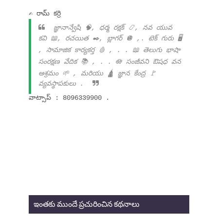
✍ రామ్ కర్రి
జ్ఞానాన్వేషి 🧠, ధర్మ రక్షక్ 📿, నవ యువ
కవి 📖, రచయిత ✒️, బ్లాగర్ 🪩 ,. టెక్ గురు 🖥️
, సామాజిక కార్యకర్త 🩸 , . . 📖 తెలుగు భాషా
సంరక్షణ వేదిక 📚 , . . 🪷 సంజీవని ఔషధ వన
ఆశ్రమం 🌱 , మరియు 🛕 జ్ఞాన కేంద్ర 🚩
వ్యవస్థాపకులు .
వాట్సాప్ : 8096339900 .
ఇంతకు ముందే ప్రచురించిన కథనాలు