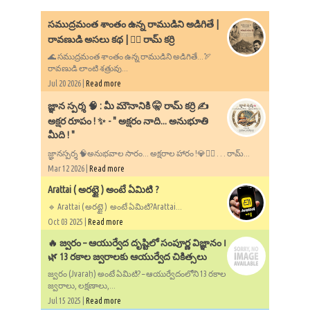
సముద్రమంత శాంతం ఉన్న రాముడిని అడిగితే |
రావణుడి అసలు కథ | ✍🏻 రామ్ కర్రి
🌊 సముద్రమంత శాంతం ఉన్న రాముడిని అడిగితే...🏹
రావణుడి లాంటి శత్రువు...
Jul 20 2026 |
Read more
​జ్ఞాన స్పర్శ 🧠 : మీ మౌనానికి 🤫 రామ్ కర్రి ✍️
అక్షర రూపం ! ✨ - ​" అక్షరం నాది... అనుభూతి
మీది ! "
జ్ఞానస్పర్శ 🧠అనుభవాల సారం... అక్షరాల హారం !💎✍🏻 . . . రామ్...
Mar 12 2026 |
Read more
Arattai ( అరట్టై ) అంటే ఏమిటి ?
🔹 Arattai ( అరట్టై ) అంటే ఏమిటి?Arattai...
Oct 03 2025 |
Read more
🔥 జ్వరం – ఆయుర్వేద దృష్టిలో సంపూర్ణ విజ్ఞానం ౹
🌿 13 రకాల జ్వరాలకు ఆయుర్వేద చికిత్సలు
జ్వరం (Jvaraḥ) అంటే ఏమిటి? – ఆయుర్వేదంలోని 13 రకాల
జ్వరాలు, లక్షణాలు,...
Jul 15 2025 |
Read more