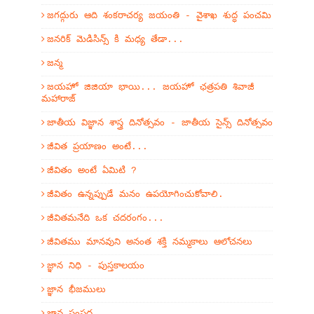
జగద్గురు ఆది శంకరాచర్య జయంతి - వైశాఖ శుద్ధ పంచమి
జనరిక్ మెడిసిన్స్ కి మధ్య తేడా...
జన్మ
జయహో జిజియా భాయి... జయహో ఛత్రపతి శివాజీ
మహారాజ్
జాతీయ విజ్ఞాన శాస్త్ర దినోత్సవం - జాతీయ సైన్స్ దినోత్సవం
జీవిత ప్రయాణం అంటే...
జీవితం అంటే ఏమిటి ?
జీవితం ఉన్నప్పుడే మనం ఉపయోగించుకోవాలి.
జీవితమనేది ఒక చదరంగం...
జీవితము మానవుని అనంత శక్తి నమ్మకాలు ఆలోచనలు
జ్ఞాన నిధి - పుస్తకాలయం
జ్ఞాన భీజములు
జ్ఞాన సంపద