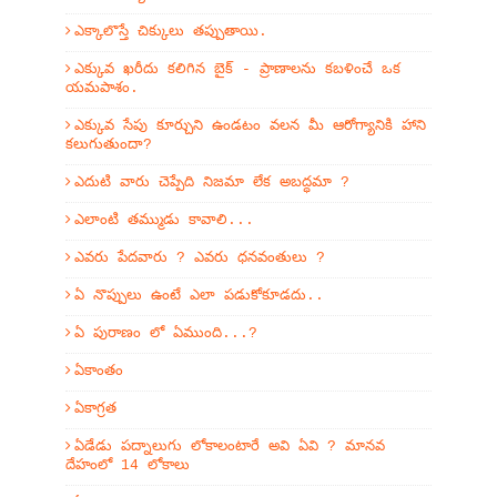
ఎక్కాలొస్తే చిక్కులు తప్పుతాయి.
ఎక్కువ ఖరీదు కలిగిన బైక్ - ప్రాణాలను కబళించే ఒక
యమపాశం.
ఎక్కువ సేపు కూర్చుని ఉండటం వలన మీ ఆరోగ్యానికి హాని
కలుగుతుందా?
ఎదుటి వారు చెప్పేది నిజమా లేక అబద్ధమా ?
ఎలాంటి తమ్ముడు కావాలి...
ఎవరు పేదవారు ? ఎవరు ధనవంతులు ?
ఏ నొప్పులు ఉంటే ఎలా పడుకోకూడదు..
ఏ పురాణం లో ఏముంది...?
ఏకాంతం
ఏకాగ్రత
ఏడేడు పద్నాలుగు లోకాలంటారే అవి ఏవి ? మానవ
దేహంలో 14 లోకాలు