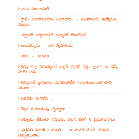
గ్రామ పంచాయతీ
గ్రామ సచివాలయాల సమాచారం - సచివాలయ ఉద్యోగుల
విధులు
చట్టానికీ న్యాయానికి ధర్మానికీ తేడాలేంటీ
చాణుక్యుడు - తన స్నేహితుడు
చారు - Rasam
చిన్న చిన్న సమస్యలకే డాక్టర్ దగ్గరికి వెళ్తున్నారా? ఈ టిప్స్
పాటించండి
చిన్ననాటి జ్ఞాపకాలు…మరిచిపోలేని గురుతులు…తరిగిపోని
సిరులు !
చివరకు మిగిలేది...
చెట్లు కూలుతున్న దృశ్యాలు !
చెప్పులు లేకుండా నడవడం వలన కలిగే 8 ప్రయోజనాలు
ఛత్రపతి శివాజీ జయంతి - ఆ మహనీయుని గురించి
తెల్సుకుందాం !