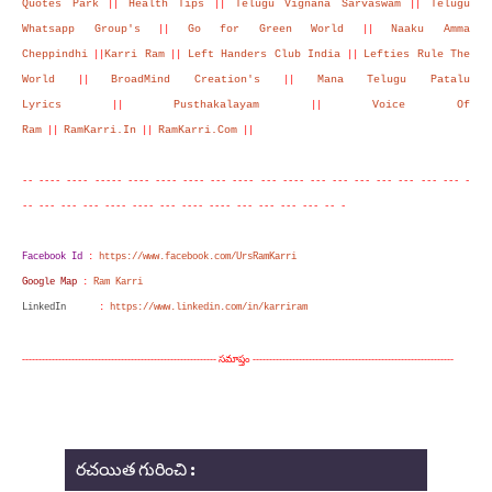
Quotes Park
Health Tips
Telugu Vignana Sarvaswam
Telugu
||
||
||
Whatsapp Group's
Go for Green World
Naaku Amma
||
||
Cheppindhi
Karri Ram
Left Handers Club India
Lefties Rule The
||
||
||
World
BroadMind Creation's
Mana Telugu Patalu
||
||
Lyrics
Pusthakalayam
Voice Of
||
||
Ram
RamKarri.In
RamKarri.Com
||
||
||
-- ---- ---- ----- ---- ---- ---- --- ---- --- ---- --- --- --- --- --- --- --- -
-- --- --- --- ---- ---- --- ---- ---- --- --- --- --- -- -
Facebook Id
:
https://www.facebook.com/UrsRamKarri
Google Map
:
Ram Karri
LinkedIn
:
https://www.linkedin.com/in/karriram
-----------------------------------------------------------
సమాప్తం
-------------------------------------------------------------
రచయిత గురించి :