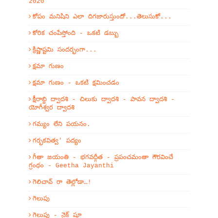
2020
కోపం మనిషిని ఎలా దిగజారుస్తుందో...తెలుసుకో...
కోరిక చంపేస్తోంది - ఒకటి డబ్బు
క్రిష్ణాష్టమి సందర్భంగా...
క్షమా గుణం
క్షమా గుణం - ఒకటి క్షమించడం
క్షీరాబ్ది ద్వాదశి - చిలుకు ద్వాదశి - పావన ద్వాదశి -
యోగీశ్వర ద్వాదశి
గమ్యం లేని పయనం.
గర్భకవిత్వ' పద్యం
గీతా జయంతి - భగవద్గీత - ప్రపంచమంతా గౌరవించే
గ్రంథం - Geetha Jayanthi
గెలిచావ్ రా తెల్లోడా…!
గెలుపు
గెలుపు - నైక్ షూ