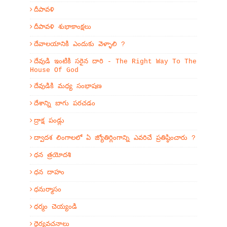
దీపావళి
దీపావళి శుభాకాంక్షలు
దేవాలయానికి ఎందుకు వెళ్ళాలి ?
దేవుడి ఇంటికి సరైన దారి - The Right Way To The
House Of God
దేవుడికి మధ్య సంభాషణ
దేశాన్ని బాగు పరచడం
ద్రాక్ష పండ్లు
ద్వాదశ లింగాలలో ఏ జ్యోతిర్లింగాన్ని ఎవరిచే ప్రతిష్ఠించారు ?
ధన త్రయోదశి
ధన దాహం
ధనుర్మాసం
ధర్మం చెయ్యండి
ధైర్యవచనాలు