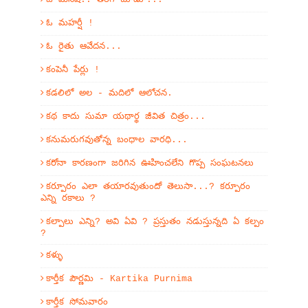
ఓ మహర్షీ !
ఓ రైతు ఆవేదన...
కంపెనీ పేర్లు !
కడలిలో అల - మదిలో ఆలోచన.
కథ కాదు సుమా యథార్థ జీవిత చిత్రం...
కనుమరుగవుతోన్న బంధాల వారధి...
కరోనా కారణంగా జరిగిన ఊహించలేని గొప్ప సంఘటనలు
కర్పూరం ఎలా తయారవుతుందో తెలుసా...? కర్పూరం
ఎన్ని రకాలు ?
కల్పాలు ఎన్ని? అవి ఏవి ? ప్రస్తుతం నడుస్తున్నది ఏ కల్పం
?
కళ్ళు
కార్తీక పౌర్ణమి - Kartika Purnima
కార్తీక సోమవారం