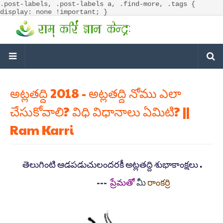
.post-labels, .post-labels a, .find-more, .tags {
display: none !important; }
అట్లతద్ది 2018 - అట్లతద్ది నోము ఎలా
చేసుకోవాలి? విధి విధానాలు ఏమిటి? ||
Ram Karri
తెలుగింటి ఆడపడుచులందరకీ అట్లతద్ది శుభాకాంక్షలు .
---
ప్రేమతో
మీ
రాంకర్రి