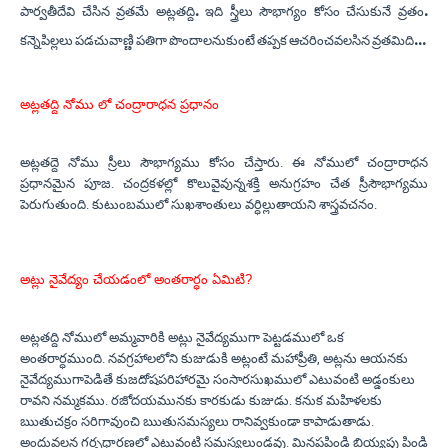
పార్వతీదేవి చేసిన వ్రతమే అట్లతద్ది. ఇది స్త్రీలు సౌభాగ్యం కోసం చేసుకునే వ్రతం.
కన్నెపిల్లలు పడచువాణ్ణి పతిగా పొందాలనుకుంటే తప్పక ఆచరించవలసిన వ్రతమిది...
అట్లతద్ది నోము లో చంద్రారాధన ప్రధానం
అట్లతద్దె నోము స్రీలు సౌభాగ్యము కోసం చేస్తారు. ఈ నోములో చంద్రారాధన
ప్రధానమైన పూజ. చంద్రకళల్లో కొలువైవున్నశక్తి అనుగ్రహం చేత స్రీసౌభాగ్యము
పెరుగుతుంది. కుటుంబములో సుఖశాంతులు వర్ధిల్లుతాయని శాస్త్రవచనం.
అట్లు నైవేద్యం చేయడంలో అంతరార్ధం ఏమిటి?
అట్లతద్ది నోములో అమ్మవారికి అట్లు నైవేద్యముగా పెట్టడములో ఒక
అంతరార్ధముంది. నవగ్రహాలలోని కుజుడుకి అట్లంటే మహాప్రీతి, అట్లను ఆయనకు
నైవేద్యముగాపెడితే కుజదోషపరిహారమై సంసారసుఖములో ఎటువంటి అడ్డంకులు
రావని నమ్మకము. రజోదయమునకు కారకుడు కుజుడు. కనుక మహిళలకు
ఋతుచక్రం సరిగావుంచి ఋతుసమస్యలు రానివ్వకుండా కాపాడుతాడు.
అందువలన గర్భధారణలో ఎటువంటి సమస్యలుండవు. మినపపిండి బియ్యపు పిండి