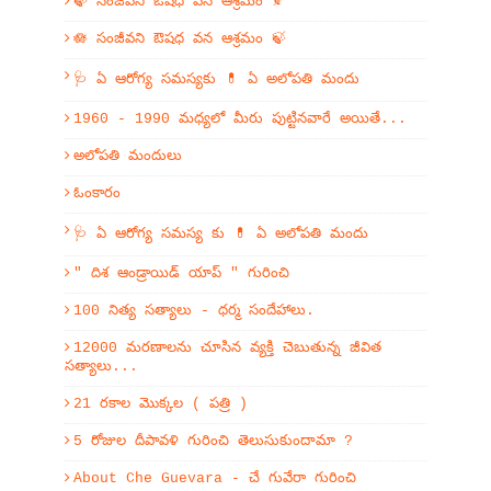
🍃 సంజీవని ఔషధ వన ఆశ్రమం 🍂
🪷 సంజీవని ఔషధ వన ఆశ్రమం 🍃
🩺 ఏ ఆరోగ్య సమస్యకు 💊 ఏ అలోపతి మందు
1960 - 1990 మధ్యలో మీరు పుట్టినవారే అయితే...
అలోపతి మందులు
ఓంకారం
🩺 ఏ ఆరోగ్య సమస్య కు 💊 ఏ అలోపతి మందు
" దిశ ఆండ్రాయిడ్ యాప్ " గురించి
100 నిత్య సత్యాలు - ధర్మ సందేహాలు.
12000 మరణాలను చూసిన వ్యక్తి చెబుతున్న జీవిత
సత్యాలు...
21 రకాల మొక్కల ( పత్రి )
5 రోజుల దీపావళి గురించి తెలుసుకుందామా ?
About Che Guevara - చే గువేరా గురించి