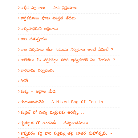
కార్తీక స్నానాలు – పాప ప్రక్షయాలు
కార్తీకమాసం పూజ విశిష్టత తేదీలు
కార్యసాధకుని లక్షణాలు
కాల చతుష్టయం
కాల నిర్వహణ లేదా సమయ నిర్వహణ అంటే ఏమిటే ?
కాలేజీలు మీ సర్టిఫికెట్లు తిరిగి ఇవ్వకపోతే ఏం చేయాలి ?
కాళిదాసు గర్వభంగం
కిటికీ
కుక్క - అద్దాల మేడ
కుటుంబమనేది - A Mixed Bag Of Fruits
కువైట్ లో వున్న మిత్రులకు అరబ్బీ...
కృతజ్ఞత తో ఉండండీ - ధన్యవాదములు
కొప్పవరం కర్రి వారి సత్తెమ్మ తల్లి జాతర మహోత్సవం -