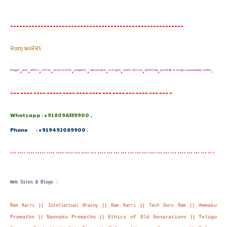
---------------------------------------------------------
૨αɱ ҡα૨૨เ
ᵇˡᵒᵍᵍᵉʳ, ᵖᵒᵉᵗ, ʷʳⁱᵗᵗᵉʳ, ˡʸʳⁱᶜⁱˢᵗ, ˢᵒᶜⁱᵃˡ ᵃᶜᵗⁱᵛⁱˢᵗ, ʲᵒᵘʳⁿᵃˡⁱˢᵗ , ᵉⁿᵗʳᵉᵖʳᵉⁿᵉᵘʳ, ᵗᵉᶜʰ ᵍᵘʳᵘ, ᵐᵒᵛⁱᵉ ᵈⁱʳᵉᶜᵗᵒʳ, ᵖᵒˡⁱᵗⁱᶜⁱᵃⁿ, ᵖʳᵉˢⁱᵈᵉⁿᵗ ᵒᶠ ᵗᵉˡᵘᵍᵘ ˢᵃᵐʳᵃᵏˢʰᵃⁿᵃ ᵛᵉᵈⁱᵏᵃ.
--- ---- ---- ----- ---- ---- ---- --- ---- --- ---- --- --- -
Whatsapp : +918096339900 ,
Phone : +919492089900 .
--- ---- ---- ----- ---- ---- ---- --- ---- --- ---- --- --- --- --- --- --- --- --- --- --- ---- --- --- --- -- -
Web Sites & Blogs :
Ammaku
Ram Karri
||
Intellectual Brain
y ||
Ram Karri
||
Tech Guru Ram
||
Prematho
Nannaku Prematho
Ethics of Old Genarations
Telugu
||
||
||