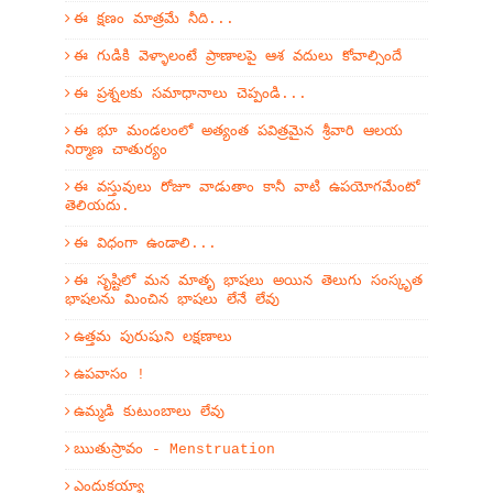
ఈ క్షణం మాత్రమే నీది...
ఈ గుడికి వెళ్ళాలంటే ప్రాణాలపై ఆశ వదులు కోవాల్సిందే
ఈ ప్రశ్నలకు సమాధానాలు చెప్పండి...
ఈ భూ మండలంలో అత్యంత పవిత్రమైన శ్రీవారి ఆలయ
నిర్మాణ చాతుర్యం
ఈ వస్తువులు రోజూ వాడుతాం కానీ వాటి ఉపయోగమేంటో
తెలియదు.
ఈ విధంగా ఉండాలి...
ఈ సృష్టిలో మన మాతృ భాషలు అయిన తెలుగు సంస్కృత
భాషలను మించిన భాషలు లేనే లేవు
ఉత్తమ పురుషుని లక్షణాలు
ఉపవాసం !
ఉమ్మడి కుటుంబాలు లేవు
ఋతుస్రావం - Menstruation
ఎందుకయ్యా