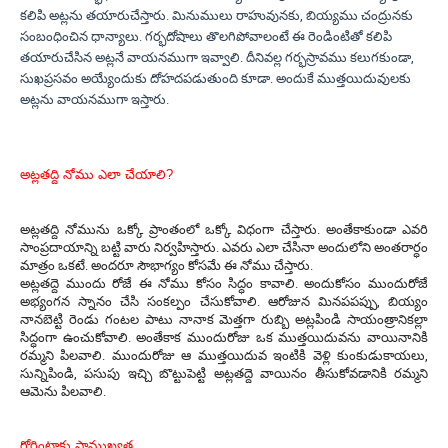
కలిపి అట్లను తయారుచేస్తారు. మినుములు రాహువునకు, బియ్యము చంద్రునకు
సంబంధించిన ధాన్యాలు. గర్భదోషాలు తొలగిపోవాలంటే ఈ రెండింటితో కలిపి
తయారుచేసిన అట్లనే వాయనముగా ఇవ్వాలి. దీనివల్ల గర్భస్రావము కలుగకుండా,
సుఖప్రసవం అయ్యేందుకు దోహదపడుతుంది కూడా. అందుకే ముత్తయిదువులకు
అట్లను వాయనముగా ఇస్తారు.
అట్లతద్ది నోము ఎలా చేయాలి?
అట్లతద్ది నోమును ఒక్కో ప్రాంతంలో ఒక్కో విధంగా చేస్తారు. అంతేకాకుండా ఎవరి
సాంప్రదాయాన్ని బట్టి వారు నిర్వహిస్తారు. ఎవరు ఎలా చేసినా అందులోని అంతరార్ధం
మాత్రం ఒకటే. అందరూ సౌభాగ్యం కోసమే ఈ నోము చేస్తారు.
అట్లతద్దె ముందు రోజే ఈ నోము కోసం సిద్ధం కావాలి. అందుకోసం ముందురోజే
అభ్యంగన స్నానం చేసి సంకల్పం చేసుకోవాలి. ఆరోజున మినపపప్పు, బియ్యం
నానబెట్టి రెండు గంటల పాటు నానాక మెత్తగా రుబ్బి అట్లపిండి సాయంత్రానికల్లా
సిద్ధంగా ఉంచుకోవాలి. అంతేకాక ముందురోజు ఒక ముత్తయిదువను వాయినానికి
రమ్మని పిలవాలి. ముందురోజు ఆ ముత్తయిదువ ఇంటికి వెళ్లి కుంకుడుకాయలు,
సున్నిపిండి, పసుపు ఇచ్చి బొట్టుపెట్టి అట్లతద్దె వాయినం తీసుకోవడానికి రమ్మని
ఆమెను పిలవాలి.
గోరింటాకు ప్రాముఖ్యత