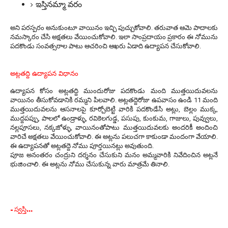
ఇస్తినమ్మా వరం
అని పరస్పరం అనుకుంటూ వాయినం ఇచ్చి పుచ్చుకోవాలి. తరువాత ఆమె పాదాలకు
నమస్కారం చేసి అక్షతలు వేయించుకోవాలి. ఇలా సాంప్రదాయం ప్రకారం ఈ నోమును
పదకొండు సంవత్సరాల పాటు ఆచరించి ఆఖరు ఏడాది ఉద్యాపన చేసుకోవాలి.
అట్లతద్ది ఉద్యాపన విధానం
ఉద్యాపన కోసం అట్లతద్ది ముందురోజు పదకొండు మంది ముత్తయిదువలను
వాయినం తీసుకోవడానికి రమ్మని పిలవాలి. అట్లతద్దెరోజు ఉపవాసం ఉండి 11 మంది
ముత్తయిదువలను ఆసనాలపై కూర్చోబెట్టి వారికి పదకొండేసి అట్లు, బెల్లం ముక్క,
ముద్దపప్పు, పాలలో ఉండ్రాళ్ళు, రవికెలగుడ్డ, పసుపు, కుంకుమ, గాజులు, పువ్వులు,
నల్లపూసలు, నక్కజోళ్ళు, వాయినంతోపాటు ముత్తయిదువలకు అందరికీ అందించి
వారిచే అక్షతలు వేయించుకోవాలి. ఈ అట్లను పలుచగా కాకుండా మందంగా వేయాలి.
ఈ ఉద్యాపనతో అట్లతద్దె నోము పూర్తయినట్లు అవుతుంది.
పూజ అనంతరం చంద్రుని దర్శనం చేసుకుని మనం అమ్మవారికి నివేదించిన అట్లనే
భుజించాలి. ఈ అట్లను నోము చేసుకున్న వారు మాత్రమే తినాలి.
- స్వస్తి...