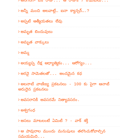
అనగనగా ఒక రాజు... ఆ రాజుకి 7 కొడుకులు...
అన్నీ మంచి అలవాట్లే… ఐనా క్యాన్సర్….?
అప్పటి ఆత్మీయతలు లేవు
అమృత బిందువులు
అమృత వాక్కులు
అమ్మ
అయ్యప్ప దీక్ష ఆధ్యాత్మికం... ఆరోగ్యం...
అరవై సామెతలతో... అందమైన కథ
అలనాటి వాణిజ్య ప్రకటనలు - 100 కు పైగా ఆనాటి
అరుదైన ప్రకటనలు
అవసరానికి అవసరమే నిత్యావసరం.
అశ్వగంధ
అసలు మాటలంటే ఏమిటి ? - వాక్ శక్తి
ఆ పావురాల ముందు మనుషులు తలొంచుకోవాల్సిన
సమయమిది...