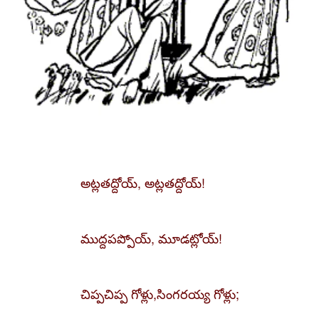
అట్లతద్దోయ్‌, అట్లతద్దోయ్‌!
ముద్దపప్పోయ్‌, మూడట్లోయ్‌!
చిప్పచిప్ప గోళ్లు,
సింగరయ్య గోళ్లు;