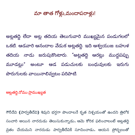
మా తాత గోళ్లు,
మందాపరాళ్లు!
అట్లతద్ది లేదా అట్ల తదియ తెలుగువారి ముఖ్యమైన పండుగలలో
ఒకటి. ఆడవారి ఆనందాల వేడుక అట్లతద్ది. ఇది ఆశ్వయుజ బహుళ
తదియ నాడు జరుపుకొంటారు. “అట్లతద్ది ఆరట్లు ముద్దపప్పు
మూడట్లు” అంటూ ఆడ పడుచులకు బంధువులకు ఇరుగు
పొరుగులకు వాయినాలివ్వటం పరిపాటి.
అట్లతద్ది నోము ప్రాముఖ్యత
గౌరీదేవి (పార్వతీదేవి) శివుని భర్తగా పొందాలనే కృత నిశ్చయంతో ఉందని త్రిలోక
సంచారి అయిన నారదుడు తెలుసుకున్నాడు. ఆమె కోరిక ఫలించాలంటే అట్లతద్ది
వ్రతం చేయమని నారదుడు పార్వతీదేవికి సూచించాడు. ఆయన ప్రోద్బలంతో