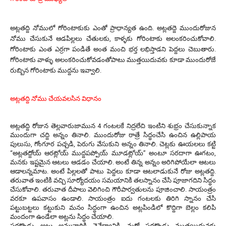
అట్లతద్ది నోములో గోరింటాకుకు ఎంతో ప్రాధాన్యత ఉంది. అట్లతద్దె ముందురోజున
నోము చేసుకునే ఆడపిల్లలు చేతులకు, కాళ్ళకు గోరింటాకు అలంకరించుకోవాలి.
గోరింటాకు ఎంత ఎర్రగా పండితే అంత మంచి భర్త లభిస్తాడని పెద్దలు చెబుతారు.
గోరింటాకు వాళ్ళు అలంకరించుకోవడంతోపాటు ముత్తయిదువకు కూడా ముందురోజే
రుబ్బిన గోరింటాకు ముద్దను ఇవ్వాలి.
అట్లతద్ది నోము చేయవలసిన విధానం
అట్లతద్ది రోజున తెల్లవారుజామున 4 గంటలకే నిద్రలేచి ఇంటిని శుభ్రం చేసుకున్నాక
ముందుగా చద్ది అన్నం తినాలి. ముందురోజు రాత్రే సిద్ధంచేసి ఉంచిన ఉల్లిపాయ
పులుసు, గోంగూర పచ్చడి, పెరుగు వేసుకుని అన్నం తినాలి. చెట్లకు ఊయలలు కట్టి
‘‘అట్లతద్దోయ్ ఆరట్లోయ్ ముద్దపప్పోయ్ మూడట్లోయ్’’ అంటూ సరదాగా ఊగటం,
మనకు ఇష్టమైన ఆటలు ఆడడం చేయాలి. అంటే తిన్న అన్నం అరిగిపోయేలా ఆటలు
ఆడాలన్నమాట. అంటే పిల్లలతో పాటు పెద్దలు కూడా ఆటలాడుకునే రోజు అట్లతద్ది.
తరువాత ఇంటికి వచ్చి సూర్యోదయం సమయానికి తలస్నానం చేసి పూజాగదిని సిద్ధం
చేసుకోవాలి. తరువాత దీపాలు వెలిగించి గౌరీపార్వతులను పూజించాలి. సాయంత్రం
వరకూ ఉపవాసం ఉండాలి. సాయంత్రం ఐదు గంటలకు తిరిగి స్నానం చేసి
పట్టుబట్టలు కట్టుకుని మనం సిద్ధంగా ఉంచిన అట్లపిండిలో కొద్దిగా బెల్లం కలిపి
మందంగా ఉండేలా అట్లను సిద్ధం చేయాలి.
పదకొండు అట్లు అమ్మవారికి నైవేద్యానికి, మరో పదకొండు ముత్తయిదువకు