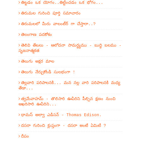
తిట్టడం ఒక యోగం..తిట్టించడం ఒక భోగం...
తిరుమల గురించి పూర్తి సమాచారం
తిరుమలలో మీరు వాలంటీర్ గా చేస్తారా..?
తెలంగాణ పదకోశం
తెలివి తేటలు - ఆలోచనా సామర్ధ్యము - బుద్ధి బలము -
సృజనాత్మకత
తెలుగు అక్షర మాల
తెలుగు నేర్చుకోండి సులభంగా !
తెల్లవారి పరిపాలనకి... మన నల్ల వారి పరిపాలనకి మధ్య
తేడా...
త్వమేవాహమ్‌ - తొలిసారి ఊపిరిని పీల్చిన క్షణం నుంచి
ఆఖరిసారి ఊపిరిని...
థామస్ అల్వా ఎడిసన్ - Thomas Edison.
దసరా గురించి క్లుప్తంగా - దసరా అంటే ఏమిటి ?
దీపం