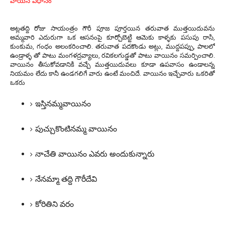
వాయిన విధానం
అట్లతద్ది రోజు సాయంత్రం గౌరీ పూజ పూర్తయిన తరువాత ముత్తయిదువను
అమ్మవారి ఎదురుగా ఒక ఆసనంపై కూర్చోబెట్టి ఆమెకు కాళ్ళకు పసుపు రాసి,
కుంకుమ, గంధం అలంకరించాలి. తరువాత పదకొండు అట్లు, ముద్దపప్పు, పాలలో
ఉండ్రాళ్ళ తో పాటు మంగళద్రవ్యాలు, రవికలగుడ్డతో పాటు వాయినం సమర్పించాలి.
వాయినం తీసుకోవడానికి వచ్చే ముత్తయిదువలు కూడా ఉపవాసం ఉండాలన్న
నియమం లేదు కానీ ఉండగలిగే వారు ఉంటే మంచిదే. వాయినం ఇచ్చేవారు ఒకరితో
ఒకరు
ఇస్తినమ్మవాయినం
పుచ్చుకొంటినమ్మ వాయినం
నాచేతి వాయినం ఎవరు అందుకున్నారు
నేనమ్మా తద్ది గౌరీదేవి
కోరితిని వరం