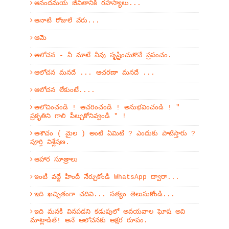
ఆనందమయ జీవితానికి రహస్యాలు...
ఆనాటి రోజులే వేరు...
ఆమె
ఆలోచన - నీ మాటే నీవు సృష్టించుకొనే ప్రపంచం.
ఆలోచన మనదే ... ఆచరణా మనదే ...
ఆలోచన లేకుంటే....
ఆలోచించండి ! ఆచరించండి ! అనుభవించండి ! "
ప్రకృతిని గాలి పీల్చుకోనివ్వండి " !
ఆశౌచం ( మైల ) అంటే ఏమిటి ? ఎందుకు పాటిస్తారు ?
పూర్తి విశ్లేషణ.
ఆహార సూత్రాలు
ఇంటి వద్దే హిందీ నేర్చుకోండి WhatsApp ద్వారా...
ఇది ఖచ్చితంగా చదివి... సత్యం తెలుసుకోండి...
ఇది మనకి వినపడని కడుపులో అవయవాల ఘోష అవి
మాట్లాడితే! అనే ఆలోచనకు అక్షర రూపం.