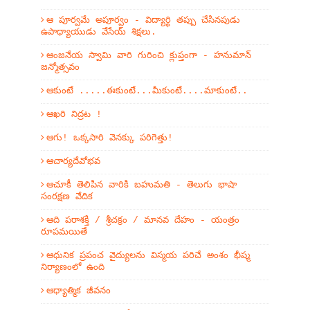
ఆ పూర్వమే అపూర్వం - విద్యార్థి తప్పు చేసినపుడు
ఉపాధ్యాయుడు వేసేయ్ శిక్షలు.
ఆంజనేయ స్వామి వారి గురించి క్లుప్తంగా - హనుమాన్
జన్మోత్సవం
ఆకుంటే .....ఈకుంటే...మీకుంటే....మాకుంటే..
ఆఖరి నిద్రట !
ఆగు! ఒక్కసారి వెనక్కు పరిగెత్తు!
ఆచార్యదేవోభవ
ఆచూకీ తెలిపిన వారికి బహుమతి - తెలుగు భాషా
సంరక్షణ వేదిక
ఆది పరాశక్తి / శ్రీచక్రం / మానవ దేహం - యంత్రం
రూపమయితే
ఆధునిక ప్రపంచ వైద్యులను విస్మయ పరిచే అంశం భీష్మ
నిర్యాణంలో ఉంది
ఆధ్యాత్మిక జీవనం