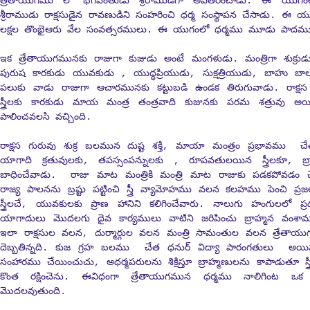
త్రేతాయుగము లో భగవంతుడు శ్రీరాముడిగా అవతరించాడు. ఈ యుగం
శ్రీరాముడు రాక్షసుడైన రావణుడిని సంహరించి ధర్మ సంస్థాపన చేసాడు. ఈ
లక్షల తొంభైఆరు వేల సంవత్సరములు. ఈ యుగంలో ధర్మము మూడు పాదములప
ఇక త్రేతాయుగమునకు రాజుగా కుజుడు అంటే మంగళుడు. మంత్రిగా శుక్రు
పురుష కారకుడు యువకుడు , యుద్ధప్రియుడు, సుక్షత్రియుడు, బాహు బ
పలుకు వాడు రాజుగా ఆచారమునకు కట్టుబడి ఉండక తిరుగువాడు. రాక్షస 
స్త్రీలకు కారకుడు మాయ మంత్ర తంత్రవాది కుజునకు పరమ శత్రువు అయి
పాలించవలసి వచ్చింది.
రాక్షస గురువు శుక్ర బలమున దుష్ట శక్తి, మాయా మంత్రం ప్రభావము చేత 
యాగాది క్రతువులకు, తపస్సంపన్నులకు , రూపవతులయిన స్త్రీలకూ, బ్రాహ
బాధించేవాడు. రాజు మాట మంత్రికి మంత్రి మాట రాజుకు పడకపోవడం చేత
రాజ్య పాలనను బ్రష్టు పట్టించి స్త్రీ వ్యామోహము వలన కలహము పెంచి ప
స్త్రీలచే, యువకులకు ప్రాణ హానిని కలిగించేవారు. నాలుగు హంగులల
యాగాదులు మొదలగు దైవ కార్యములు వాటిని జరిపించు బ్రాహ్మన వంశామ
ఇలా రాక్షసుల వలన, దుర్మార్గుల వలన మంత్రి సామంతుల వలన త్రేతా
దెబ్బతిన్నది. కుజ గ్రహ బలము చేత ధనుర్ విద్యా పారంగతులు అయ
సంహారము చేయించుచు, అధర్మపరులను శిక్షిస్తూ బ్రాహ్మణులను కాపాడుతూ స్త్ర
కొంత రక్షించెను. ఈవిధంగా త్రేతాయుగమున ధర్మము నాలిగింట ఒక
మొదలవుతుంది
.