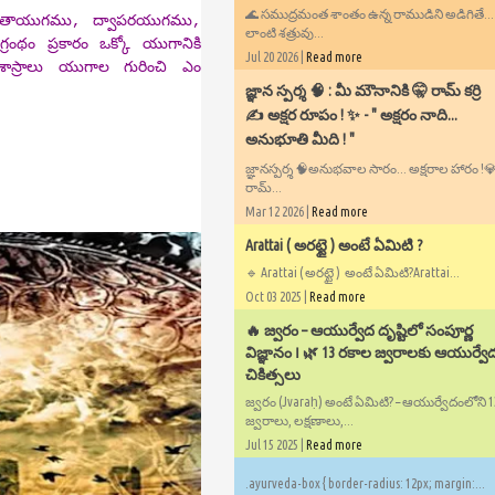
🌊 సముద్రమంత శాంతం ఉన్న రాముడిని అడిగితే..
రేతాయుగము, ద్వాపరయుగము,
లాంటి శత్రువు...
ంథం ప్రకారం ఒక్కో యుగానికి
Jul 20 2026 |
Read more
ాస్రాలు యుగాల గురించి ఎం
​జ్ఞాన స్పర్శ 🧠 : మీ మౌనానికి 🤫 రామ్ కర్రి
✍️ అక్షర రూపం ! ✨ - ​" అక్షరం నాది...
అనుభూతి మీది ! "
జ్ఞానస్పర్శ 🧠అనుభవాల సారం... అక్షరాల హారం !💎✍
రామ్...
Mar 12 2026 |
Read more
Arattai ( అరట్టై ) అంటే ఏమిటి ?
🔹 Arattai ( అరట్టై ) అంటే ఏమిటి?Arattai...
Oct 03 2025 |
Read more
🔥 జ్వరం – ఆయుర్వేద దృష్టిలో సంపూర్ణ
విజ్ఞానం ౹ 🌿 13 రకాల జ్వరాలకు ఆయుర్వే
చికిత్సలు
జ్వరం (Jvaraḥ) అంటే ఏమిటి? – ఆయుర్వేదంలోని 
జ్వరాలు, లక్షణాలు,...
Jul 15 2025 |
Read more
.ayurveda-box { border-radius: 12px; margin:...