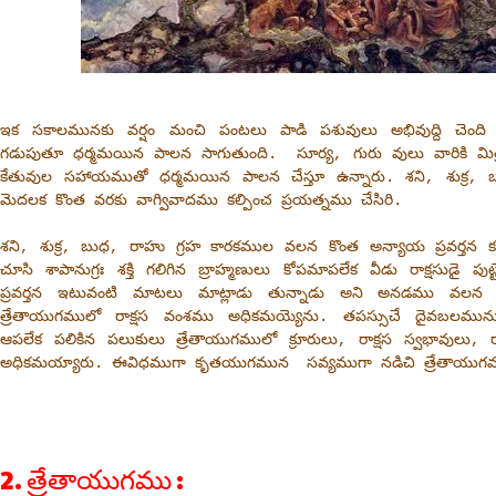
ఇక సకాలమునకు వర్షం మంచి పంటలు పాడి పశువులు అభివుద్ది చెం
గడుపుతూ ధర్మమయిన పాలన సాగుతుంది. సూర్య, గురు వులు వారికి మిత
కేతువుల సహాయముతో ధర్మమయిన పాలన చేస్తూ ఉన్నారు. శని, శుక్ర,
మెదలక కొంత వరకు వాగ్వివాదము కల్పించ ప్రయత్నము చేసిరి.
శని, శుక్ర, బుధ, రాహు గ్రహ కారకముల వలన కొంత అన్యాయ ప్రవర్తన కల
చూసి శాపానుగ్రః శక్తి గలిగిన బ్రాహ్మణులు కోపమాపలేక వీడు రాక్షసుడై
ప్రవర్తన ఇటువంటి మాటలు మాట్లాడు తున్నాడు అని అనడము వలన
త్రేతాయుగములో రాక్షస వంశము అధికమయ్యెను. తపస్సుచే దైవబలమున
ఆపలేక పలికిన పలుకులు త్రేతాయుగములో క్రూరులు, రాక్షస స్వభావులు, 
అధికమయ్యారు. ఈవిధముగా కృతయుగమున సవ్యముగా నడిచి త్రేతాయు
2. త్రేతాయుగము :