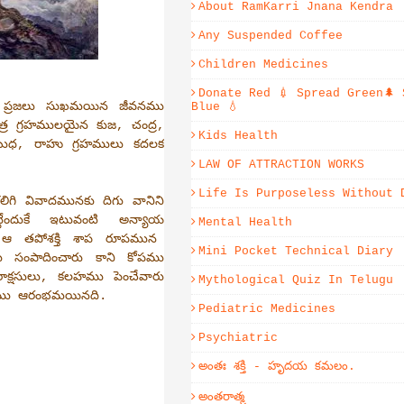
About RamKarri Jnana Kendra
Any Suspended Coffee
Children Medicines
Donate Red 💉 Spread Green🌲 
ది ప్రజలు సుఖమయిన జీవనము
Blue 💧
్ర గ్రహములయైన కుజ, చంద్ర,
Kids Health
 బుధ, రాహు గ్రహములు కదలక
LAW OF ATTRACTION WORKS
Life Is Purposeless Without 
ిగి వివాదమునకు దిగు వానిని
 పుట్టేందుకే ఇటువంటి అన్యాయ
Mental Health
 ఆ తపోశక్తి శాప రూపమున
Mini Pocket Technical Diary
ు సంపాదించారు కాని కోపము
రాక్షసులు, కలహము పెంచేవారు
Mythological Quiz In Telugu
గము ఆరంభమయినది.
Pediatric Medicines
Psychiatric
అంతః శక్తి - హృదయ కమలం.
అంతరాత్మ