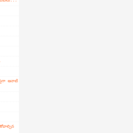
డుకులు...
.
ైగా ఆనాటి
వాల్సిన