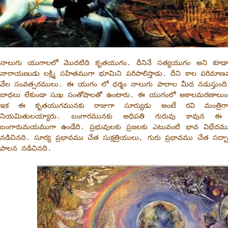
నాలుగు యుగాలలో మొదటిది కృతయుగం. దీనినే సత్యయుగం అని కూ
నారాయణుడు లక్ష్మి సహితముగా భూమిని పరిపాలిస్తాడు. దీని కాల పరిమా
వేల సంవత్సరములు. ఈ యుగం లో ధర్మం నాలుగు పాదాల మీద నడుస్తుంద
బాధలు లేకుండా సుఖ సంతోషాలతో ఉంటారు. ఈ యుగంలో అకాలమరణాలుం
ఇక ఈ కృతయుగమునకు రాజుగా సూర్యుడు అంటే రవి మంత్రిగా
నియమితులయ్యారు. బంగారమునకు అధిపతి గురువు కావున ఈ
బంగారుమయముగా ఉండేది. ప్రభువులకు ప్రజలకు ఎటువంటి భావ విభేదము
నడిచినది. సూర్య ప్రభావము చేత సుక్షత్రియులు, గురు ప్రభావము చేత సద్బ
పాలన నడిచినది.