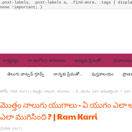
.post-labels, .post-labels a, .find-more, .tags { displa
none !important; }
కార్యవర్గం
నా ఆలోచన తరంగాలు
అమ్మకు ప్రేమతో...
గ్రంథాలయ
తెలుగు వాట్సప్ గ్రూప్స్
నాన్నకు ప్రేమతో...
పుస్తకాలయం
ప్రా
హోమ్
Ram Karri
మొత్తం నాలుగు యుగాలు - ఏ యుగం ఎలా ఆరంభమైంది ? ఎలా 
మొత్తం నాలుగు యుగాలు - ఏ యుగం ఎలా 
ఎలా ముగిసింది ? | Ram Karri
Ram Karri