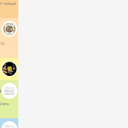
.🏹 రావణుడి
 . . .
ద
13 రకాల