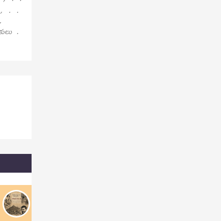
 , . .
,
పకులు .