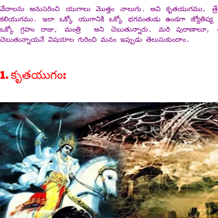
వేదాలను అనుసరించి యుగాలు మొత్తం నాలుగు. అవి కృతయుగము, త్
కలియుగము. ఇలా ఒక్కో యుగానికి ఒక్కో భగవంతుడు ఉండగా జ్యోతిష్య గ్ర
ఒక్కో గ్రహం రాజు, మంత్రి అని చెబుతున్నారు. మరి పురాణాలూ, శ
చెబుతున్నాయనే విషయాల గురించి మనం ఇప్పుడు తెలుసుకుందాం.
1. కృతయుగం: