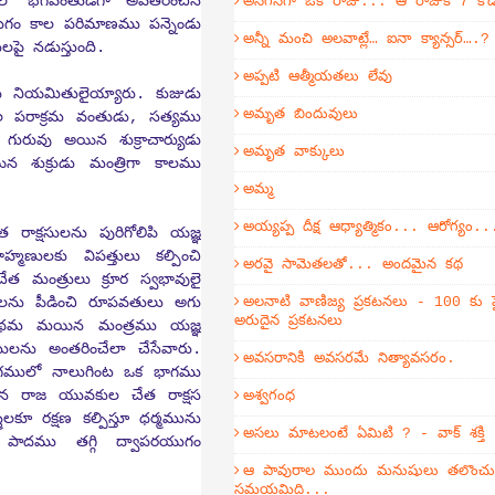
లో భగవంతుడిగా అవతరించిన
అనగనగా ఒక రాజు... ఆ రాజుకి 7 కొ
 యుగం కాల పరిమాణము పన్నెండు
అన్నీ మంచి అలవాట్లే… ఐనా క్యాన్సర్….?
ై నడుస్తుంది.
అప్పటి ఆత్మీయతలు లేవు
డు నియమితులైయ్యారు. కుజుడు
అమృత బిందువులు
ాల పరాక్రమ వంతుడు, సత్యము
గురువు అయిన శుక్రాచార్యుడు
అమృత వాక్కులు
న శుక్రుడు మంత్రిగా కాలము
అమ్మ
అయ్యప్ప దీక్ష ఆధ్యాత్మికం... ఆరోగ్యం..
రాక్షసులను పురిగోలిపి యజ్ఞ
్మణులకు విపత్తులు కల్పించి
అరవై సామెతలతో... అందమైన కథ
 మంత్రులు క్రూర స్వభావులై
్రజలను పీడించి రూపవతులు అగు
అలనాటి వాణిజ్య ప్రకటనలు - 100 కు ప
అరుదైన ప్రకటనలు
ో ప్రథమ మయిన మంత్రము యజ్ఞ
ులను అంతరించేలా చేసేవారు.
అవసరానికి అవసరమే నిత్యావసరం.
యుగములో నాలుగింట ఒక భాగము
ిన రాజ యువకుల చేత రాక్షస
అశ్వగంధ
ీలకూ రక్షణ కల్పిస్తూ ధర్మమును
అసలు మాటలంటే ఏమిటి ? - వాక్ శక్తి
 పాదము తగ్గి ద్వాపరయుగం
ఆ పావురాల ముందు మనుషులు తలొంచుకో
సమయమిది...