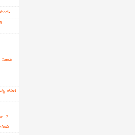
 మందు
రే
ి మందు
న్న జీవిత
ామా ?
రించి