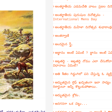
అంతర్జాతీయ ఎడమచేతి వాటం ప్రజల దిన
అంతర్జాతీయ పురుషుల దినోత్సవం -
International Mens Day
అంతర్జాతీయ మహిళా దినోత్సవ శుభాకాంక్ష
అంతర్వాణి
అందమైన స్త్రీ.
అజ్ఞానం అంటే ఏమిటి ? జ్ఞానం అంటే ఏ
అట్లతద్ది - అట్లతద్ది నోము ఎలా చేసుకోవా
విధానాలు ఏమిటి?
అతి శీతల గిడ్డంగిలో పని చేస్తున్న ఓ వ్యక
అద్భుతమైన లైఫ్ ఖచ్చితంగా ఇలా సాధ్య
రికార్డులూ అన్నీ కొట్టుకుపోతాయి.
అద్భుతమైన శ్లోకం.
అనగనగా ఒక చెట్టు...