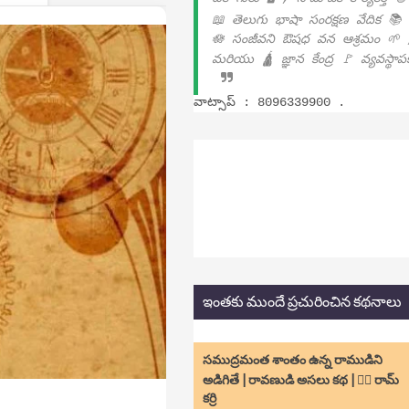
📖 తెలుగు భాషా సంరక్షణ వేదిక 📚
🪷 సంజీవని ఔషధ వన ఆశ్రమం 🌱 
మరియు 🛕 జ్ఞాన కేంద్ర 🚩 వ్యవస్థా
వాట్సాప్ : 8096339900 .
ఇంతకు ముందే ప్రచురించిన కథనాలు
సముద్రమంత శాంతం ఉన్న రాముడిని
అడిగితే | రావణుడి అసలు కథ | ✍🏻 రామ్
కర్రి