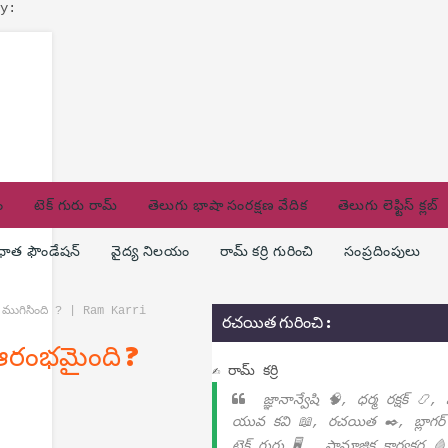
y:
ం
టెక్ గురు రామ్
తెలుగు భాషా సంరక్షణ వేదిక
తెలుగు లెఫ్టిస్ క్లబ్
ణధాత ఫౌండేషన్
వైద్య నిలయం
రామ్ కర్రి గురించి
సంప్రదింపులు
ముగిసింది ? | Ram Karri
రచయిత గురించి :
ఆరంభమైంది ?
✍ రామ్ కర్రి
జ్ఞానాన్వేషి 🧠, ధర్మ రక్షక్ 📿,
యువ కవి 📖, రచయిత ✒️, బ్లాగర్
టెక్ గురు 🖥️ , సామాజిక కార్యకర్త 