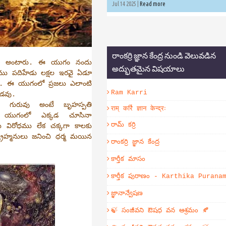
Jul 14 2025 |
Read more
రాంకర్రి జ్ఞాన కేంద్ర నుండి వెలువడిన
డా అంటారు. ఈ యుగం నందు
అద్భుతమైన విషయాలు
ణము పదిహేడు లక్షల ఇరవై ఏడూ
ి. ఈ యుగంలో ప్రజలు ఎలాంటి
Ram Karri
డవు.
 గురువు అంటే బృహస్పతి
राम् कर्रि ज्ञान केन्द्रः
 యుగంలో ఎక్కడ చూసినా
రామ్ కర్రి
 విరోధము లేక చక్కగా కాలకు
్రాహ్మనులు జనించి ధర్మ మయిన
రాంకర్రి జ్ఞాన కేంద్ర
కార్తీక మాసం
కార్తీక పురాణం - Karthika Purana
జ్ఞానాన్వేషణ
🍃 సంజీవని ఔషధ వన ఆశ్రమం 🍂