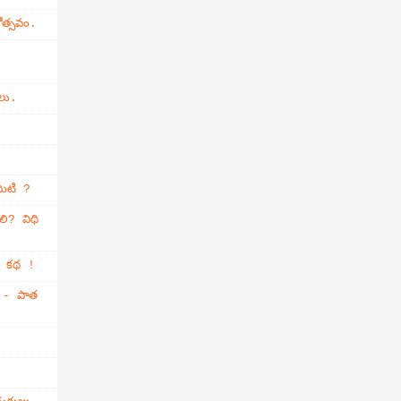
ోత్సవం.
లు.
మిటి ?
లి? విధి
్తి కథ !
ం - పాత