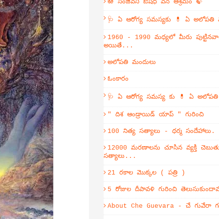
🪷 సంజీవని ఔషధ వన ఆశ్రమం 🍃
🩺 ఏ ఆరోగ్య సమస్యకు 💊 ఏ అలోపతి
1960 - 1990 మధ్యలో మీరు పుట్టినవా
అయితే...
అలోపతి మందులు
ఓంకారం
🩺 ఏ ఆరోగ్య సమస్య కు 💊 ఏ అలోపత
" దిశ ఆండ్రాయిడ్ యాప్ " గురించి
100 నిత్య సత్యాలు - ధర్మ సందేహాలు.
12000 మరణాలను చూసిన వ్యక్తి చెబుతు
సత్యాలు...
21 రకాల మొక్కల ( పత్రి )
5 రోజుల దీపావళి గురించి తెలుసుకుంద
About Che Guevara - చే గువేరా గు