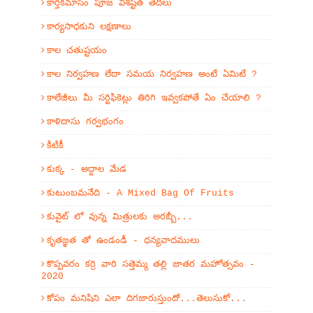
కార్తీకమాసం పూజ విశిష్టత తేదీలు
కార్యసాధకుని లక్షణాలు
కాల చతుష్టయం
కాల నిర్వహణ లేదా సమయ నిర్వహణ అంటే ఏమిటే ?
కాలేజీలు మీ సర్టిఫికెట్లు తిరిగి ఇవ్వకపోతే ఏం చేయాలి ?
కాళిదాసు గర్వభంగం
కిటికీ
కుక్క - అద్దాల మేడ
కుటుంబమనేది - A Mixed Bag Of Fruits
కువైట్ లో వున్న మిత్రులకు అరబ్బీ...
కృతజ్ఞత తో ఉండండీ - ధన్యవాదములు
కొప్పవరం కర్రి వారి సత్తెమ్మ తల్లి జాతర మహోత్సవం -
2020
కోపం మనిషిని ఎలా దిగజారుస్తుందో...తెలుసుకో...