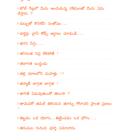
టోల్ గేట్లలో మీరు అందుకున్న రశీదులతో మీరు ఏమి
చేస్తారు ?
డబ్బుతో కొనలేని సంతోషం...
డాక్టర్లు వ్రాసే కోడ్స్ అర్ధాలు చూడండి...
తగని సిగ్గు...
తగినంత నిద్ర లేకపోతే !
తథాగత బుద్థుడు
తల్లి మాటలోని మహత్తు !!
తస్మాత్ జాగ్రత జాగ్రత !
తాగితే ఏమవుతుందో తెలుసా ?
తామెవరో తమకే తెలియని తూర్పు గోదావరి ప్రాంత ప్రజలు
!
తిట్టడం ఒక యోగం..తిట్టించడం ఒక భోగం...
తిరుమల గురించి పూర్తి సమాచారం