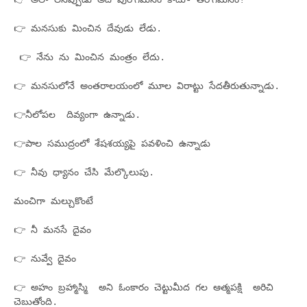
👉 అలా లేనప్పుడు అది పురోగమనం కాదు- తిరోగమనం!
👉 మనసుకు మించిన దేవుడు లేడు.
👉 నేను ను మించిన మంత్రం లేదు.
👉 మనసులోనే అంతరాలయంలో మూల విరాట్టు సేదతీరుతున్నాడు.
👉నీలోపల దివ్యంగా ఉన్నాడు.
👉పాల సముద్రంలో శేషశయ్యపై పవళించి ఉన్నాడు
👉 నీవు ధ్యానం చేసి మేల్కొలుపు.
మంచిగా మల్చుకొంటే
👉 నీ మనసే దైవం
👉 నువ్వే దైవం
👉 అహం బ్రహ్మాస్మి అని ఓంకారం చెట్టుమీద గల ఆత్మపక్షి అరిచి
చెబుతోంది.