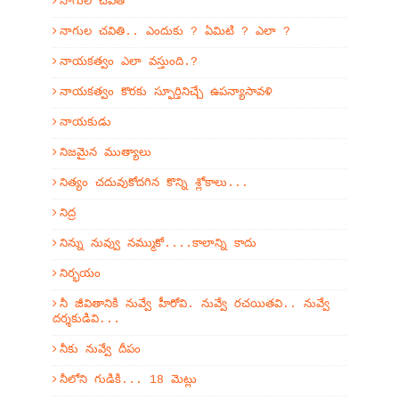
నాగుల చవితి
నాగుల చవితి.. ఎందుకు ? ఏమిటి ? ఎలా ?
నాయకత్వం ఎలా వస్తుంది.?
నాయకత్వం కొరకు స్ఫూర్తినిచ్చే ఉపన్యాసావళి
నాయకుడు
నిజమైన ముత్యాలు
నిత్యం చదువుకోదగిన కొన్ని శ్లోకాలు...
నిద్ర
నిన్ను నువ్వు నమ్ముకో....కాలాన్ని కాదు
నిర్భయం
నీ జీవితానికి నువ్వే హీరోవి. నువ్వే రచయితవి.. నువ్వే
దర్శకుడివి...
నీకు నువ్వే దీపం
నీలోని గుడికి... 18 మెట్లు