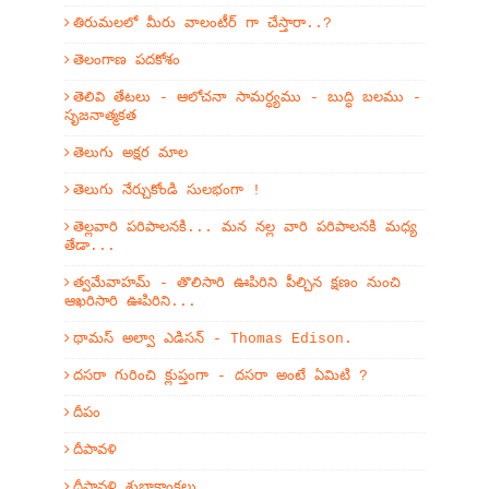
తిరుమలలో మీరు వాలంటీర్ గా చేస్తారా..?
తెలంగాణ పదకోశం
తెలివి తేటలు - ఆలోచనా సామర్ధ్యము - బుద్ధి బలము -
సృజనాత్మకత
తెలుగు అక్షర మాల
తెలుగు నేర్చుకోండి సులభంగా !
తెల్లవారి పరిపాలనకి... మన నల్ల వారి పరిపాలనకి మధ్య
తేడా...
త్వమేవాహమ్‌ - తొలిసారి ఊపిరిని పీల్చిన క్షణం నుంచి
ఆఖరిసారి ఊపిరిని...
థామస్ అల్వా ఎడిసన్ - Thomas Edison.
దసరా గురించి క్లుప్తంగా - దసరా అంటే ఏమిటి ?
దీపం
దీపావళి
దీపావళి శుభాకాంక్షలు