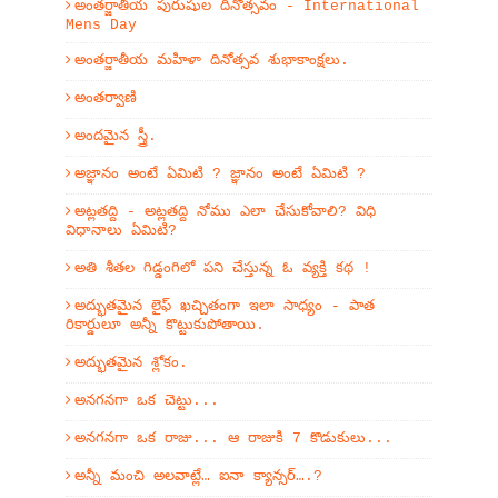
అంతర్జాతీయ పురుషుల దినోత్సవం - International
Mens Day
అంతర్జాతీయ మహిళా దినోత్సవ శుభాకాంక్షలు.
అంతర్వాణి
అందమైన స్త్రీ.
అజ్ఞానం అంటే ఏమిటి ? జ్ఞానం అంటే ఏమిటి ?
అట్లతద్ది - అట్లతద్ది నోము ఎలా చేసుకోవాలి? విధి
విధానాలు ఏమిటి?
అతి శీతల గిడ్డంగిలో పని చేస్తున్న ఓ వ్యక్తి కథ !
అద్భుతమైన లైఫ్ ఖచ్చితంగా ఇలా సాధ్యం - పాత
రికార్డులూ అన్నీ కొట్టుకుపోతాయి.
అద్భుతమైన శ్లోకం.
అనగనగా ఒక చెట్టు...
అనగనగా ఒక రాజు... ఆ రాజుకి 7 కొడుకులు...
అన్నీ మంచి అలవాట్లే… ఐనా క్యాన్సర్….?