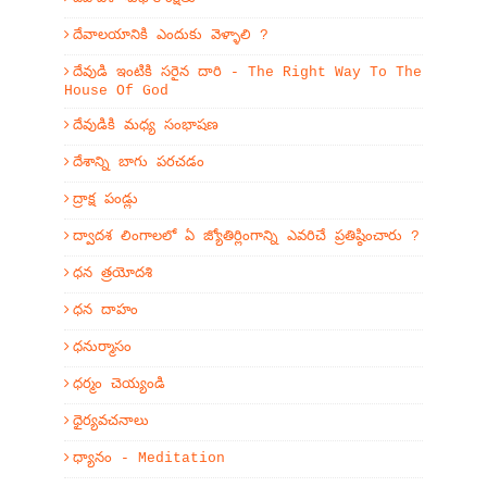
దేవాలయానికి ఎందుకు వెళ్ళాలి ?
దేవుడి ఇంటికి సరైన దారి - The Right Way To The
House Of God
దేవుడికి మధ్య సంభాషణ
దేశాన్ని బాగు పరచడం
ద్రాక్ష పండ్లు
ద్వాదశ లింగాలలో ఏ జ్యోతిర్లింగాన్ని ఎవరిచే ప్రతిష్ఠించారు ?
ధన త్రయోదశి
ధన దాహం
ధనుర్మాసం
ధర్మం చెయ్యండి
ధైర్యవచనాలు
ధ్యానం - Meditation