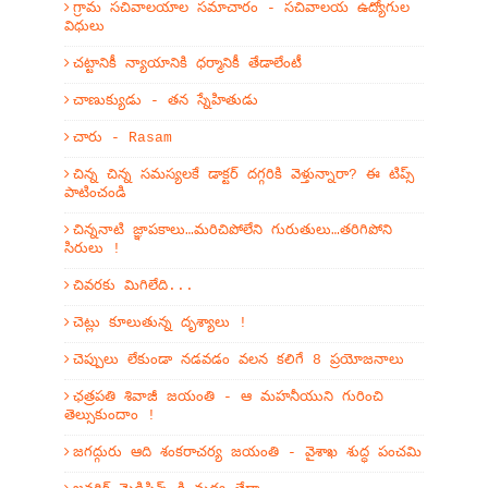
గ్రామ సచివాలయాల సమాచారం - సచివాలయ ఉద్యోగుల
విధులు
చట్టానికీ న్యాయానికి ధర్మానికీ తేడాలేంటీ
చాణుక్యుడు - తన స్నేహితుడు
చారు - Rasam
చిన్న చిన్న సమస్యలకే డాక్టర్ దగ్గరికి వెళ్తున్నారా? ఈ టిప్స్
పాటించండి
చిన్ననాటి జ్ఞాపకాలు…మరిచిపోలేని గురుతులు…తరిగిపోని
సిరులు !
చివరకు మిగిలేది...
చెట్లు కూలుతున్న దృశ్యాలు !
చెప్పులు లేకుండా నడవడం వలన కలిగే 8 ప్రయోజనాలు
ఛత్రపతి శివాజీ జయంతి - ఆ మహనీయుని గురించి
తెల్సుకుందాం !
జగద్గురు ఆది శంకరాచర్య జయంతి - వైశాఖ శుద్ధ పంచమి