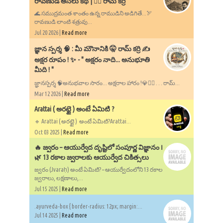
రావణుడి అసలు కథ | ✍🏻 రామ్ కర్రి
🌊 సముద్రమంత శాంతం ఉన్న రాముడిని అడిగితే...🏹
రావణుడి లాంటి శత్రువు...
Jul 20 2026 |
Read more
​జ్ఞాన స్పర్శ 🧠 : మీ మౌనానికి 🤫 రామ్ కర్రి ✍️
అక్షర రూపం ! ✨ - ​" అక్షరం నాది... అనుభూతి
మీది ! "
జ్ఞానస్పర్శ 🧠అనుభవాల సారం... అక్షరాల హారం !💎✍🏻 . . . రామ్...
Mar 12 2026 |
Read more
Arattai ( అరట్టై ) అంటే ఏమిటి ?
🔹 Arattai ( అరట్టై ) అంటే ఏమిటి?Arattai...
Oct 03 2025 |
Read more
🔥 జ్వరం – ఆయుర్వేద దృష్టిలో సంపూర్ణ విజ్ఞానం ౹
🌿 13 రకాల జ్వరాలకు ఆయుర్వేద చికిత్సలు
జ్వరం (Jvaraḥ) అంటే ఏమిటి? – ఆయుర్వేదంలోని 13 రకాల
జ్వరాలు, లక్షణాలు,...
Jul 15 2025 |
Read more
.ayurveda-box { border-radius: 12px; margin:...
Jul 14 2025 |
Read more