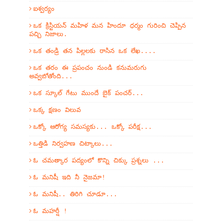
ఐశ్వర్యం
ఒక క్రిస్టియన్ మహిళ మన హిందూ ధర్మం గురించి చెప్పిన
పచ్చి నిజాలు.
ఒక తండ్రి తన పిల్లలకు రాసిన ఒక లేఖ....
ఒక తరం ఈ ప్రపంచం నుండి కనుమరుగు
అవ్వబోతోంది...
ఒక స్కూల్ గేటు ముందే బైక్ పంచర్...
ఒక్క క్షణం విలువ
ఒక్కో ఆరోగ్య సమస్యకు... ఒక్కో పరీక్ష...
ఒత్తిడి నిర్వహణ చిట్కాలు...
ఓ చమత్కార పద్యంలో కొన్ని చిక్కు ప్రశ్నలు ...
ఓ మనిషీ ఇది నీ నైజమా!
ఓ మనిషీ.. తిరిగి చూడూ...
ఓ మహర్షీ !