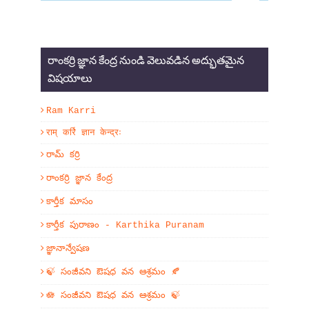
రాంకర్రి జ్ఞాన కేంద్ర నుండి వెలువడిన అద్భుతమైన
విషయాలు
Ram Karri
राम् कर्रि ज्ञान केन्द्रः
రామ్ కర్రి
రాంకర్రి జ్ఞాన కేంద్ర
కార్తీక మాసం
కార్తీక పురాణం - Karthika Puranam
జ్ఞానాన్వేషణ
🍃 సంజీవని ఔషధ వన ఆశ్రమం 🍂
🪷 సంజీవని ఔషధ వన ఆశ్రమం 🍃