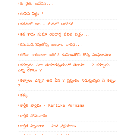
ఓ రైతు ఆవేదన...
కంపెనీ పేర్లు !
కడలిలో అల - మదిలో ఆలోచన.
కథ కాదు సుమా యథార్థ జీవిత చిత్రం...
కనుమరుగవుతోన్న బంధాల వారధి...
కరోనా కారణంగా జరిగిన ఊహించలేని గొప్ప సంఘటనలు
కర్పూరం ఎలా తయారవుతుందో తెలుసా...? కర్పూరం
ఎన్ని రకాలు ?
కల్పాలు ఎన్ని? అవి ఏవి ? ప్రస్తుతం నడుస్తున్నది ఏ కల్పం
?
కళ్ళు
కార్తీక పౌర్ణమి - Kartika Purnima
కార్తీక సోమవారం
కార్తీక స్నానాలు – పాప ప్రక్షయాలు