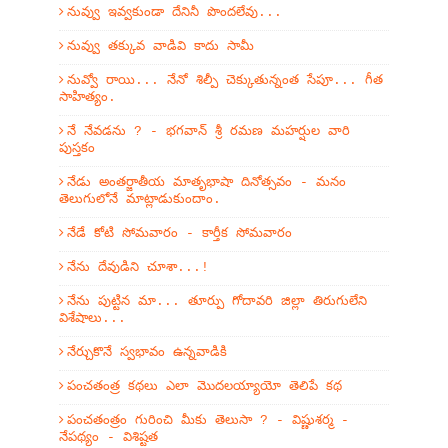
నువ్వు ఇవ్వకుండా దేనినీ పొందలేవు...
నువ్వు తక్కువ వాడివి కాదు సామీ
నువ్వో రాయి... నేనో శిల్పీ చెక్కుతున్నంత సేపూ... గీత
సాహిత్యం.
నే నేవడను ? - భగవాన్ శ్రీ రమణ మహర్షుల వారి
పుస్తకం
నేడు అంతర్జాతీయ మాతృభాషా దినోత్సవం - మనం
తెలుగులోనే మాట్లాడుకుందాం.
నేడే కోటి సోమవారం - కార్తీక సోమవారం
నేను దేవుడిని చూశా...!
నేను పుట్టిన మా... తూర్పు గోదావరి జిల్లా తిరుగులేని
విశేషాలు...
నేర్చుకొనే స్వభావం ఉన్నవాడికి
పంచతంత్ర కథలు ఎలా మొదలయ్యాయో తెలిపే కథ
పంచతంత్రం గురించి మీకు తెలుసా ? - విష్ణుశర్మ -
నేపథ్యం - విశిష్టత