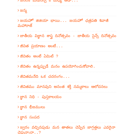
జనరిక్ మెడిసిన్స్ కి మధ్య తేడా...
జన్మ
జయహో జిజియా భాయి... జయహో ఛత్రపతి శివాజీ
మహారాజ్
జాతీయ విజ్ఞాన శాస్త్ర దినోత్సవం - జాతీయ సైన్స్ దినోత్సవం
జీవిత ప్రయాణం అంటే...
జీవితం అంటే ఏమిటి ?
జీవితం ఉన్నప్పుడే మనం ఉపయోగించుకోవాలి.
జీవితమనేది ఒక చదరంగం...
జీవితము మానవుని అనంత శక్తి నమ్మకాలు ఆలోచనలు
జ్ఞాన నిధి - పుస్తకాలయం
జ్ఞాన భీజములు
జ్ఞాన సంపద
జ్వరం వచ్చినపుడు మన తాతలు చెప్పిన జాగ్రత్తలు ఎవరైనా
చెప్తున్నారా..?