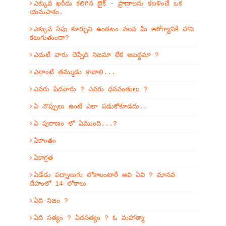
ఎక్కువ ఖరీదు కలిగిన బైక్ - ప్రాణాలను కబళించే ఒక
యమపాశం.
ఎక్కువ సేపు కూర్చుని ఉండటం వలన మీ ఆరోగ్యానికి హాని
కలుగుతుందా?
ఎదుటి వారు చెప్పేది నిజమా లేక అబద్ధమా ?
ఎలాంటి తమ్ముడు కావాలి...
ఎవరు పేదవారు ? ఎవరు ధనవంతులు ?
ఏ నొప్పులు ఉంటే ఎలా పడుకోకూడదు..
ఏ పురాణం లో ఏముంది...?
ఏకాంతం
ఏకాగ్రత
ఏడేడు పద్నాలుగు లోకాలంటారే అవి ఏవి ? మానవ
దేహంలో 14 లోకాలు
ఏది నిజం ?
ఏది సత్యం ? ఏదసత్యం ? ఓ మహాత్మా