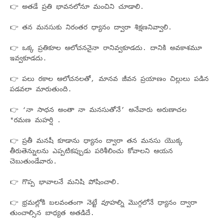
👉 అతడే ప్రతి భావనలోనూ మంచిని చూడాలి.
👉 తన మనసుకు నిరంతర ధ్యానం ద్వారా శిక్షణనివ్వాలి.
👉 ఒక్క ప్రతికూల ఆలోచననైనా రానివ్వకూడదు. దానికి అవకాశమూ
ఇవ్వకూడదు.
👉 పలు రకాల ఆలోచనలతో, మానవ జీవన ప్రయాణం చిల్లులు పడిన
పడవలా మారుతుంది.
👉 ‘నా సాధన అంతా నా మనసుతోనే’ అనేవారు అరుణాచల
*రమణ మహర్షి .
👉 ప్రతీ మనషీ కూడాను ధ్యానం ద్వారా తన మనసు యెుక్క
తీరుతెన్నులను ఎప్పటికప్పుడు పరిశీలించు కోవాలని ఆయన
చెబుతుండేవారు.
👉 గొప్ప భావాలనే మనిషి పోషించాలి.
👉 భ్రమల్లోకి బలవంతంగా నెట్టే వూహల్ని మొగ్గలోనే ధ్యానం ద్వారా
తుంచాల్సిన బాధ్యత అతడిదే.