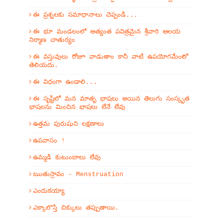
ఈ ప్రశ్నలకు సమాధానాలు చెప్పండి...
ఈ భూ మండలంలో అత్యంత పవిత్రమైన శ్రీవారి ఆలయ
నిర్మాణ చాతుర్యం
ఈ వస్తువులు రోజూ వాడుతాం కానీ వాటి ఉపయోగమేంటో
తెలియదు.
ఈ విధంగా ఉండాలి...
ఈ సృష్టిలో మన మాతృ భాషలు అయిన తెలుగు సంస్కృత
భాషలను మించిన భాషలు లేనే లేవు
ఉత్తమ పురుషుని లక్షణాలు
ఉపవాసం !
ఉమ్మడి కుటుంబాలు లేవు
ఋతుస్రావం - Menstruation
ఎందుకయ్యా
ఎక్కాలొస్తే చిక్కులు తప్పుతాయి.