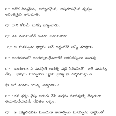
👉 అదొక దివ్యమైన, అద్భుతమైన, అపురూపమైన దృశ్యం.
అనంతమైన అనుభూతి.
👉 దాని కోసమే మనిషి జన్మించాడు.
👉 తన మనసుతోనే అతడు బతుకుతాడు.
👉 ఆ మనస్సును ధ్యానం అనే అద్దంలోనే అన్నీ చూస్తాడు.
👉 అంతరంగంలో అంతర్ముఖుడైనవాడికి ఆకలిదప్పులు ఉండవు.
👉 ఇంతకాలం ఏ మనసైతే అతణ్ని పట్టి పీడించిందో- అదే మనస్సు
వేషం, భాషలు మార్చుకొని ‘జ్ఞాన బ్రహ్మ’గా దర్శనమిస్తుంది.
👍 అదే మనసు యెుక్క విశ్వరూపం!
👉 ‘తన ధర్మం వైపు అడుగు వేసే ఉత్తమ మానవుణ్ని దేవుడుగా
తయారుచేయడమే దేవతల లక్ష్యం.
👉 ఆ లక్ష్యసాధనకు ముందుగా కావాల్సింది మనస్సును ధ్యానంతో