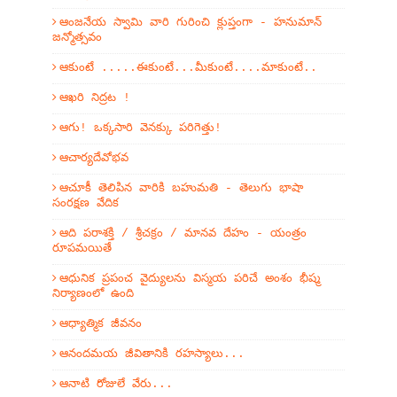
ఆంజనేయ స్వామి వారి గురించి క్లుప్తంగా - హనుమాన్
జన్మోత్సవం
ఆకుంటే .....ఈకుంటే...మీకుంటే....మాకుంటే..
ఆఖరి నిద్రట !
ఆగు! ఒక్కసారి వెనక్కు పరిగెత్తు!
ఆచార్యదేవోభవ
ఆచూకీ తెలిపిన వారికి బహుమతి - తెలుగు భాషా
సంరక్షణ వేదిక
ఆది పరాశక్తి / శ్రీచక్రం / మానవ దేహం - యంత్రం
రూపమయితే
ఆధునిక ప్రపంచ వైద్యులను విస్మయ పరిచే అంశం భీష్మ
నిర్యాణంలో ఉంది
ఆధ్యాత్మిక జీవనం
ఆనందమయ జీవితానికి రహస్యాలు...
ఆనాటి రోజులే వేరు...