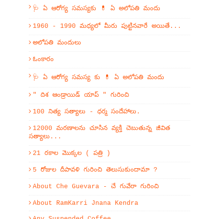
🩺 ఏ ఆరోగ్య సమస్యకు 💊 ఏ అలోపతి మందు
1960 - 1990 మధ్యలో మీరు పుట్టినవారే అయితే...
అలోపతి మందులు
ఓంకారం
🩺 ఏ ఆరోగ్య సమస్య కు 💊 ఏ అలోపతి మందు
" దిశ ఆండ్రాయిడ్ యాప్ " గురించి
100 నిత్య సత్యాలు - ధర్మ సందేహాలు.
12000 మరణాలను చూసిన వ్యక్తి చెబుతున్న జీవిత
సత్యాలు...
21 రకాల మొక్కల ( పత్రి )
5 రోజుల దీపావళి గురించి తెలుసుకుందామా ?
About Che Guevara - చే గువేరా గురించి
About RamKarri Jnana Kendra
Any Suspended Coffee