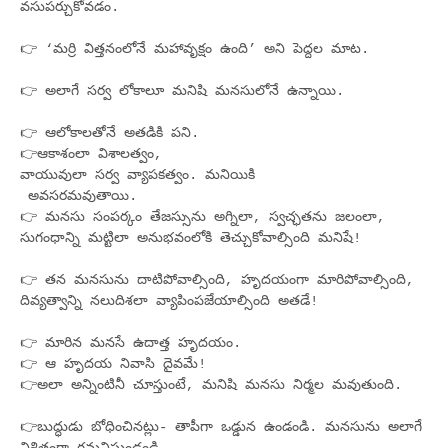
వసుపర్చుకోవడం.
👉 ‘మర్రి విత్తనంలోనే మహావృక్షం ఉంది’ అని పెద్దల మాట.
👉 అలాగే సర్వ లోకాలూ మనిషి మనసులోనే ఉన్నాయి.
👉 ఆలోకాలతోనే అతడికి పని.
👉ఆకాశంలా విశాలత్వం,
వాయువులా సర్వ వ్యాపకత్వం. మనియికి
అవసరమవుతాయి.
👉 మనసు సంపర్కం తేజస్సును అగ్నిలా, స్వచ్ఛతను జలంలా,
సుగంధాన్ని మట్టిలా అనుభవంలోకి తెచ్చుకోవాల్సింది మనిషే!
👉 తన మనసును దాటిపోవాల్సింది, హృదయంగా మారిపోవాల్సింది,
దివ్యత్వాన్ని నలుదిశలా వ్యాపింపజేయాల్సింది అతడే!
👉 మారిన మనసే ఉదాత్త హృదయం.
👉 ఆ హృదయ నివాసి దైవమే!
👉అలా అన్నింటినీ చూస్తుంటే, మనిషి మనసు నిర్మల మవుతుంది.
👉బుద్ధుడు బోధించినట్లు- తాపీగా ఒడ్డున ఉండండి. మనసును అలాగే