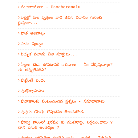
పంచారామాలు - Pancharamalu
పల్లెల్లో కుల వృత్తుల వారి జీవన విధానం గురించి
క్లుప్తంగా...
పాత అలవాట్లు
పాపం పుణ్యం
పిచ్చుక మూడు నీతి సూక్తులు...
పిల్లలు చెడు పోవటానికి కారణాలు - ఏం నేర్పిస్తున్నాం? -
ఈ తప్పులెవరివి?
పుట్టింటి బంధం
పుత్రోత్సాహము
పురాణాలకు సంబంధించిన ప్రశ్నలు - సమాధానాలు
పుస్తకం యొక్క గొప్పదనం తెలుసుకోండి
పూర్వ కాలంలో క్షౌరము కు ముహూర్తం నిర్ణయించారు ?
దాని వెనుక ఆంతర్యం ?