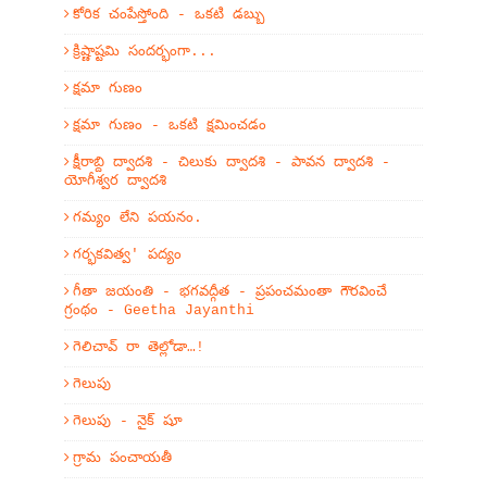
కోరిక చంపేస్తోంది - ఒకటి డబ్బు
క్రిష్ణాష్టమి సందర్భంగా...
క్షమా గుణం
క్షమా గుణం - ఒకటి క్షమించడం
క్షీరాబ్ది ద్వాదశి - చిలుకు ద్వాదశి - పావన ద్వాదశి -
యోగీశ్వర ద్వాదశి
గమ్యం లేని పయనం.
గర్భకవిత్వ' పద్యం
గీతా జయంతి - భగవద్గీత - ప్రపంచమంతా గౌరవించే
గ్రంథం - Geetha Jayanthi
గెలిచావ్ రా తెల్లోడా…!
గెలుపు
గెలుపు - నైక్ షూ
గ్రామ పంచాయతీ