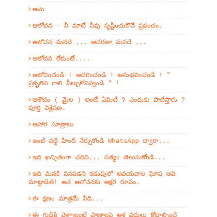
ఆమె
ఆలోచన - నీ మాటే నీవు సృష్టించుకొనే ప్రపంచం.
ఆలోచన మనదే ... ఆచరణా మనదే ...
ఆలోచన లేకుంటే....
ఆలోచించండి ! ఆచరించండి ! అనుభవించండి ! "
ప్రకృతిని గాలి పీల్చుకోనివ్వండి " !
ఆశౌచం ( మైల ) అంటే ఏమిటి ? ఎందుకు పాటిస్తారు ?
పూర్తి విశ్లేషణ.
ఆహార సూత్రాలు
ఇంటి వద్దే హిందీ నేర్చుకోండి WhatsApp ద్వారా...
ఇది ఖచ్చితంగా చదివి... సత్యం తెలుసుకోండి...
ఇది మనకి వినపడని కడుపులో అవయవాల ఘోష అవి
మాట్లాడితే! అనే ఆలోచనకు అక్షర రూపం.
ఈ క్షణం మాత్రమే నీది...
ఈ గుడికి వెళ్ళాలంటే ప్రాణాలపై ఆశ వదులు కోవాల్సిందే