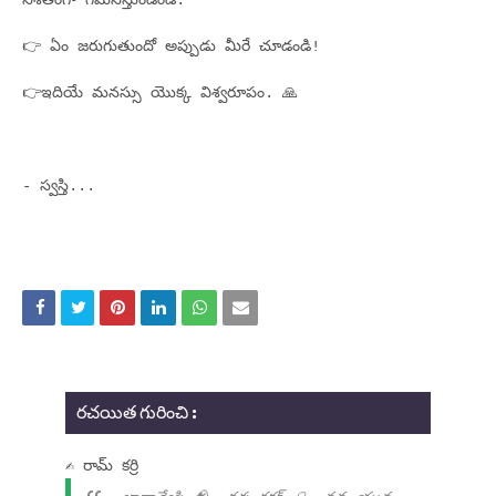
నిశితంగా గమనిస్తుండండి.
👉 ఏం జరుగుతుందో అప్పుడు మీరే చూడండి!
👉ఇదియే మనస్సు యెుక్క విశ్వరూపం. 🙏
- స్వస్తి...
రచయిత గురించి :
✍ రామ్ కర్రి