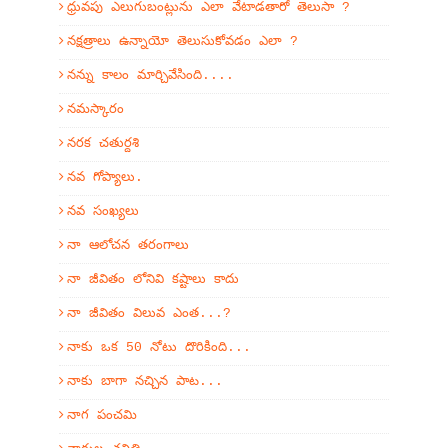
ధ్రువపు ఎలుగుబంట్లును ఎలా వేటాడతారో తెలుసా ?
నక్షత్రాలు ఉన్నాయో తెలుసుకోవడం ఎలా ?
నన్ను కాలం మార్చివేసింది....
నమస్కారం
నరక చతుర్దశి
నవ గోప్యాలు.
నవ సంఖ్యలు
నా ఆలోచన తరంగాలు
నా జీవితం లోనివి కష్టాలు కాదు
నా జీవితం విలువ ఎంత...?
నాకు ఒక 50 నోటు దొరికింది...
నాకు బాగా నచ్చిన పాట...
నాగ పంచమి