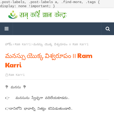
.post-labels, .post-labels a, .find-more, .tags {
display: none !important; }
హోమ్
Ram Karri
మనస్సు యెుక్క విశ్వరూపం ౹౹ Ram Karri
మనస్సు యెుక్క విశ్వరూపం ౹౹ Ram
Karri
Ram Karri
💐 మనసు 💐
👉 మనసును స్వేచ్ఛగా వదిలేయకూడదు.
👉దానిలోని భావాల్ని నిత్యం కనిపెడుతుండాలి.