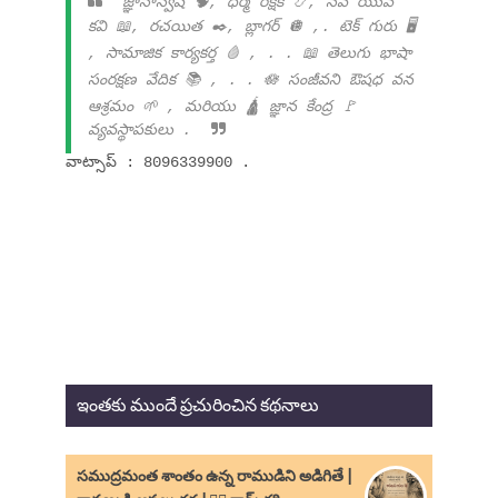
జ్ఞానాన్వేషి 🧠, ధర్మ రక్షక్ 📿, నవ యువ
కవి 📖, రచయిత ✒️, బ్లాగర్ 🪩 ,. టెక్ గురు 🖥️
, సామాజిక కార్యకర్త 🩸 , . . 📖 తెలుగు భాషా
సంరక్షణ వేదిక 📚 , . . 🪷 సంజీవని ఔషధ వన
ఆశ్రమం 🌱 , మరియు 🛕 జ్ఞాన కేంద్ర 🚩
వ్యవస్థాపకులు .
వాట్సాప్ : 8096339900 .
ఇంతకు ముందే ప్రచురించిన కథనాలు
సముద్రమంత శాంతం ఉన్న రాముడిని అడిగితే |