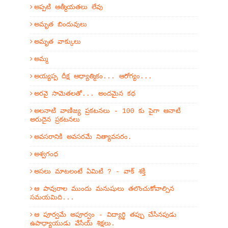
అప్పటి ఆత్మీయతలు లేవు
అమృత బిందువులు
అమృత వాక్కులు
అమ్మ
అయ్యప్ప దీక్ష ఆధ్యాత్మికం... ఆరోగ్యం...
అరవై సామెతలతో... అందమైన కథ
అలనాటి వాణిజ్య ప్రకటనలు - 100 కు పైగా ఆనాటి
అరుదైన ప్రకటనలు
అవసరానికి అవసరమే నిత్యావసరం.
అశ్వగంధ
అసలు మాటలంటే ఏమిటి ? - వాక్ శక్తి
ఆ పావురాల ముందు మనుషులు తలొంచుకోవాల్సిన
సమయమిది...
ఆ పూర్వమే అపూర్వం - విద్యార్థి తప్పు చేసినపుడు
ఉపాధ్యాయుడు వేసేయ్ శిక్షలు.