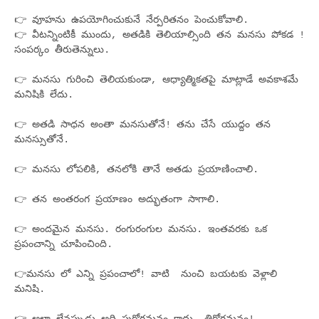
👉 వూహను ఉపయోగించుకునే నేర్పరితనం పెంచుకోవాలి.
👉 వీటన్నింటికీ ముందు, అతడికి తెలియాల్సింది తన మనసు పోకడ !
సంపర్కం తీరుతెన్నులు.
👉 మనసు గురించి తెలియకుండా, ఆధ్యాత్మికతపై మాట్లాడే అవకాశమే
మనిషికి లేదు.
👉 అతడి సాధన అంతా మనసుతోనే! తను చేసే యుద్దం తన
మనస్సుతోనే.
👉 మనసు లోపలికి, తనలోకి తానే అతడు ప్రయాణించాలి.
👉 తన అంతరంగ ప్రయాణం అద్భుతంగా సాగాలి.
👉 అందమైన మనసు. రంగురంగుల మనసు. ఇంతవరకు ఒక
ప్రపంచాన్ని చూపించింది.
👉మనసు లో ఎన్ని ప్రపంచాలో! వాటి నుంచి బయటకు వెళ్లాలి
మనిషి.