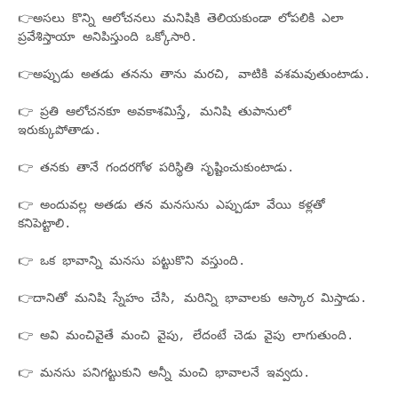
👉అసలు కొన్ని ఆలోచనలు మనిషికి తెలియకుండా లోపలికి ఎలా
ప్రవేశిస్తాయా అనిపిస్తుంది ఒక్కోసారి.
👉అప్పుడు అతడు తనను తాను మరచి, వాటికి వశమవుతుంటాడు.
👉 ప్రతి ఆలోచనకూ అవకాశమిస్తే, మనిషి తుపానులో
ఇరుక్కుపోతాడు.
👉 తనకు తానే గందరగోళ పరిస్థితి సృష్టించుకుంటాడు.
👉 అందువల్ల అతడు తన మనసును ఎప్పుడూ వేయి కళ్లతో
కనిపెట్టాలి.
👉 ఒక భావాన్ని మనసు పట్టుకొని వస్తుంది.
👉దానితో మనిషి స్నేహం చేసి, మరిన్ని భావాలకు ఆస్కార మిస్తాడు.
👉 అవి మంచివైతే మంచి వైపు, లేదంటే చెడు వైపు లాగుతుంది.
👉 మనసు పనిగట్టుకుని అన్నీ మంచి భావాలనే ఇవ్వదు.