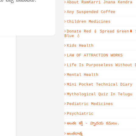
ు చెప్పి పంపించెను.
About RamKarri Jnana Kendra
Any Suspended Coffee
Children Medicines
Donate Red 💉 Spread Green🌲 
Blue 💧
Kids Health
LAW OF ATTRACTION WORKS
Life Is Purposeless Without 
Mental Health
Mini Pocket Technical Diary
Mythological Quiz In Telugu
Pediatric Medicines
Psychiatric
అంతః శక్తి - హృదయ కమలం.
అంతరాత్మ