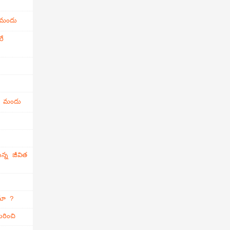
 మందు
రే
ి మందు
న్న జీవిత
ామా ?
రించి