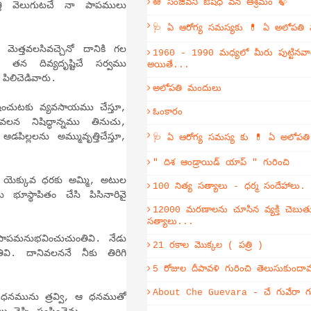
🪷 సంజీవని ఔషధ వన ఆశ్రమం 🍃
్తి వెలుగుటచే నా పాపములు
🩺 ఏ ఆరోగ్య సమస్యకు 💊 ఏ అలోపతి
లసివచ్చెనో దానికి గల
1960 - 1990 మధ్యలో మీరు పుట్టినవా
ి తన దివ్యదృష్టిచే సర్వము
అయితే...
 పిలిచెడివారు.
అలోపతి మందులు
చుటకు వ్యవసాయము చేస్తూ,
ఓంకారం
న నిషిద్ధాన్నము తినుచు,
ిల్లలను అమ్మువృత్తిచేస్తూ,
🩺 ఏ ఆరోగ్య సమస్య కు 💊 ఏ అలోపత
" దిశ ఆండ్రాయిడ్ యాప్ " గురించి
క్కువ ధరకు అమ్మి, అటుల
100 నిత్య సత్యాలు - ధర్మ సందేహాలు.
స్థాపితం చేసి పిసినారివై
12000 మరణాలను చూసిన వ్యక్తి చెబుతు
సత్యాలు...
నుభవించుచుంతివి. నేడు
21 రకాల మొక్కల ( పత్రి )
ివి. దానివలననే నీకు తిరిగి
5 రోజుల దీపావళి గురించి తెలుసుకుంద
About Che Guevara - చే గువేరా గు
నమును త్రవ్వి, ఆ ధనముతో