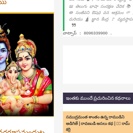
యము
📖 తెలుగు భాషా సంరక్షణ వేదిక 📚
🪷 సంజీవని ఔషధ వన ఆశ్రమం 🌱 
మరియు 🛕 జ్ఞాన కేంద్ర 🚩 వ్యవస్థా
వాట్సాప్ : 8096339900 .
ఇంతకు ముందే ప్రచురించిన కథనాలు
సముద్రమంత శాంతం ఉన్న రాముడిని
అడిగితే | రావణుడి అసలు కథ | ✍🏻 రామ్
ితో నరరూపమందుట
కర్రి