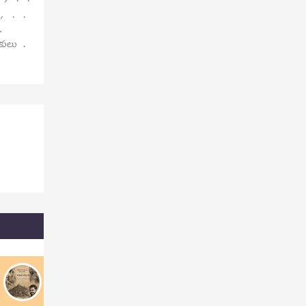
 , . .
,
పకులు .