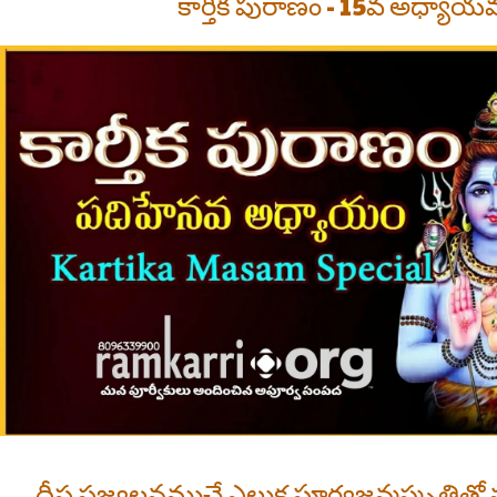
కార్తీక పురాణం - 15వ అధ్యా
దీప ప్రజ్వలనముచే ఎలుక పూర్వజన్మస్మృత