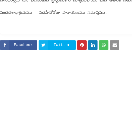
దానధర్మాలు చేసి భగవంతుని ప్రార్థించుకొని మోక్షముపొందు"మని అతనికి నీతుల
పంచదశాధ్యాయము - పదిహేనోరోజు పారాయణము సమాప్తము.
Facebook
Twitter