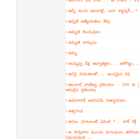
అనగనగా ఒక రాజు... ఆ రాజుకి 7 కొ
అన్నీ మంచి అలవాట్లే… ఐనా క్యాన్సర్….?
అప్పటి ఆత్మీయతలు లేవు
అమృత బిందువులు
అమృత వాక్కులు
అమ్మ
అయ్యప్ప దీక్ష ఆధ్యాత్మికం... ఆరోగ్యం..
అరవై సామెతలతో... అందమైన కథ
అలనాటి వాణిజ్య ప్రకటనలు - 100 కు ప
అరుదైన ప్రకటనలు
అవసరానికి అవసరమే నిత్యావసరం.
అశ్వగంధ
అసలు మాటలంటే ఏమిటి ? - వాక్ శక్తి
ఆ పావురాల ముందు మనుషులు తలొంచుకో
సమయమిది...