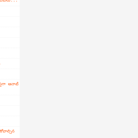
డుకులు...
.
ైగా ఆనాటి
వాల్సిన