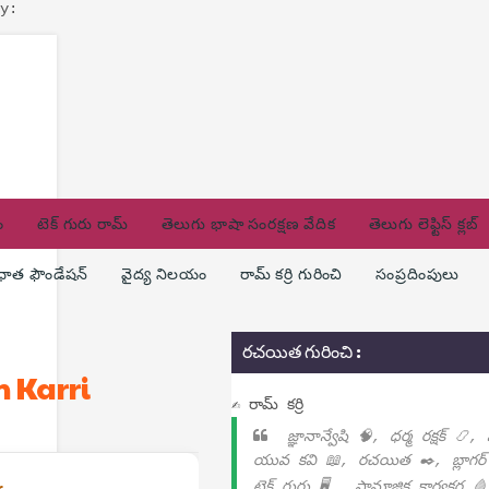
y:
ం
టెక్ గురు రామ్
తెలుగు భాషా సంరక్షణ వేదిక
తెలుగు లెఫ్టిస్ క్లబ్
ణధాత ఫౌండేషన్
వైద్య నిలయం
రామ్ కర్రి గురించి
సంప్రదింపులు
రచయిత గురించి :
m Karri
✍ రామ్ కర్రి
జ్ఞానాన్వేషి 🧠, ధర్మ రక్షక్ 📿,
యువ కవి 📖, రచయిత ✒️, బ్లాగర్
టెక్ గురు 🖥️ , సామాజిక కార్యకర్త 