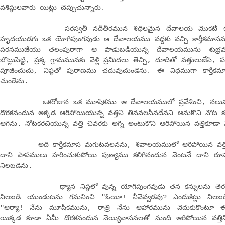
వశిష్ఠులవారు యిట్లు చెప్పుచున్నారు.
సరస్వతీ నదీతీరమున శిధిలమైన దేవాలయ మొకటి కలదు. కర్
హృదయుడగు ఒక యోగిపుంగవుడు ఆ దేవాలయము వద్దకు వచ్చి కార్తీకమా
పఠనముజేయు తలంపురాగా ఆ పాడుబడియున్న దేవాలయమును శుభ్రముగా
బొట్లుపెట్టి, ప్రక్క గ్రామమునకు వెళ్లి ప్రమిదలు తెచ్చి, దూదితో వత్తులుజేసి,
పూజించుచు, నిష్ఠతో పురాణము చదువుచుండెను. ఈ విధముగా కార్తీకమ
చుండెను.
ఒకరోజున ఒక మూషికము ఆ దేవాలయములో ప్రవేశించి, నలుమూలల
దొరకనందున అక్కడ ఆరిపోయియున్న వత్తిని తినవలసినదేనని అనుకొని నొట కరచ
ఆగెను. నోటకరచియున్న వత్తి చివరకు అగ్ని అంటుకొని ఆరిపోయిన వత్తికూడా వ
అది కార్తీకమాస మగుటవలనను, శివాలయములో ఆరిపోయిన వత్తి య
దాని పాపములు హరించుకుపోయి పుణ్యము కలిగినందున వెంటనే దాని
నిలబడెను.
ధ్యాన నిష్ఠలో వున్న యోగిపుంగవుడు తన కన్నులను తెరచిచూ
నిలబడి యుండుటను గమనించి "ఓయీ! నీవెవ్వడవు? ఎందుకిట్లు నిలబడియ
"ఆర్యా! నేను మూషికమును, రాత్రి నేను ఆహారమును వెదుకుకొంటూ ఈ 
యిక్కడ కూడా ఏమీ దొరకనందున నెయ్యివాసనలతో నుంది ఆరిపోయిన వత్తిన