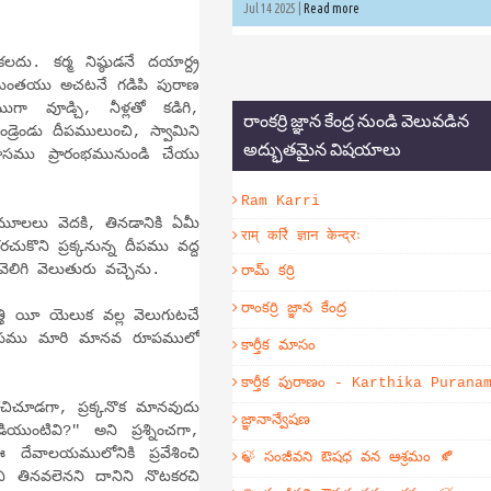
Jul 14 2025 |
Read more
మ నిష్ఠుడనే దయార్ద్ర
సమంతయు అచటనే గడిపి పురాణ
 వూడ్చి, నీళ్లతో కడిగి,
రాంకర్రి జ్ఞాన కేంద్ర నుండి వెలువడిన
 పండ్రెండు దీపములుంచి, స్వామిని
అద్భుతమైన విషయాలు
ాసము ప్రారంభమునుండి చేయు
Ram Karri
ు వెదకి, తినడానికి ఏమీ
राम् कर्रि ज्ञान केन्द्रः
ుకొని ప్రక్కనున్న దీపము వద్ద
ెలిగి వెలుతురు వచ్చెను.
రామ్ కర్రి
రాంకర్రి జ్ఞాన కేంద్ర
ీ యెలుక వల్ల వెలుగుటచే
 రూపము మారి మానవ రూపములో
కార్తీక మాసం
కార్తీక పురాణం - Karthika Purana
డగా, ప్రక్కనొక మానవుదు
జ్ఞానాన్వేషణ
ుంటివి?" అని ప్రశ్నించగా,
దేవాలయములోనికి ప్రవేశించి
🍃 సంజీవని ఔషధ వన ఆశ్రమం 🍂
ి తినవలెనని దానిని నొటకరచి