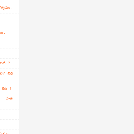
ోత్సవం.
లు.
మిటి ?
లి? విధి
్తి కథ !
ం - పాత