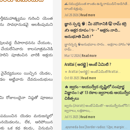
🌊 సముద్రమంత శాంతం ఉన్న రాముడిని అడిగితే..
లాంటి శత్రువు...
Jul 20 2026 |
Read more
ాత్మ్యము గురించి యెంత
​జ్ఞాన స్పర్శ 🧠 : మీ మౌనానికి 🤫 రామ్ కర్రి
ెదను సావధానుడవై ఆలకింపుమని
✍️ అక్షర రూపం ! ✨ - ​" అక్షరం నాది...
అనుభూతి మీది ! "
ద్ద దీపారాధనను చేయుట,
జ్ఞానస్పర్శ 🧠అనుభవాల సారం... అక్షరాల హారం !💎✍
యలేనివారు కాలసూత్రమనెడి
రామ్...
ీహరిని పూజించిన వారికి అక్షయ
Mar 12 2026 |
Read more
Arattai ( అరట్టై ) అంటే ఏమిటి ?
🔹 Arattai ( అరట్టై ) అంటే ఏమిటి?Arattai...
ేద్యములు యిచ్చిన యెడల,
Oct 03 2025 |
Read more
ల అట్టివారు దేవదుందుభులు
🔥 జ్వరం – ఆయుర్వేద దృష్టిలో సంపూర్ణ
విజ్ఞానం ౹ 🌿 13 రకాల జ్వరాలకు ఆయుర్వే
ి రోజులందైనా నిష్ఠతో పూజలు
చికిత్సలు
జ్వరం (Jvaraḥ) అంటే ఏమిటి? – ఆయుర్వేదంలోని 
జ్వరాలు, లక్షణాలు,...
ముంచిన యెడల మరుజన్మలో
Jul 15 2025 |
Read more
చేసినయెడలను, లేక, ఆరిపోయిన
.ayurveda-box { border-radius: 12px; margin:...
ులకు ఒక కథ కలదు, వినుమని