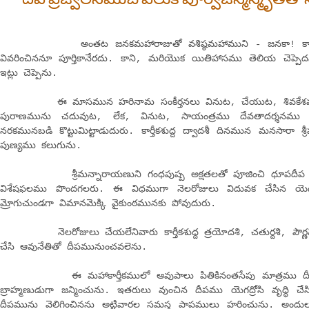
అంతట జనకమహారాజుతో వశిష్ఠమహాముని - జనకా! కార్తీకమహ
వివరించిననూ పూర్తికానేరదు. కాని, మరియొక యితిహాసము తెలియ చెప్ప
ఇట్లు చెప్పెను.
ఈ మాసమున హరినామ సంకీర్తనలు వినుట, చేయుట, శివకేశవులవ
పురాణమును చదువుట, లేక, వినుట, సాయంత్రము దేవతాదర్శనము చే
నరకమునబడి కొట్టుమిట్టాడుదురు. కార్తీకశుద్ద ద్వాదశీ దినమున మనసారా శ్ర
పుణ్యము కలుగును.
శ్రీమన్నారాయణుని గంధపుష్ప అక్షతలతో పూజించి ధూపదీప నైవ
విశేషఫలము పొందగలరు. ఈ విధముగా నెలరోజులు విదువక చేసిన యెడ
మ్రోగుచుండగా విమానమెక్కి వైకుంఠమునకు పోవుదురు.
నెలరోజులు చేయలేనివారు కార్తీకశుద్ద త్రయోదశి, చతుర్దశి, పౌర్ణమ
చేసి ఆవునేతితో దీపమునుంచవలెను.
ఈ మహాకార్తీకములో ఆవుపాలు పితికినంతసేపు మాత్రము దీప
బ్రాహ్మణుడుగా జన్మించును. ఇతరులు వుంచిన దీపము యెగద్రోసి వృద్ధి 
దీపమును వెలిగించినను అట్టివారల సమస్త పాపములు హరించును. అంద