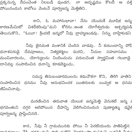
ప్రక్కనున్న దీపంచెంత నిలబడి వుండగ, నా అదృష్టము కొలదీ ఆ వత
పోయినందున కాబోలు వెంటనే పూర్వజన్మ మెత్తితిని.
కాని, ఓ మహానుభావా! నేను యెందుకీ మూషిక జన్మ మెత్తవ
కారణమేమిటో విశదీకరింపు"మని కోరెను.అంత యోగీశ్వరుడు ఆశ్చర్యపడ
తెలుసుకొని, "ఓయీ! క్రిందటి జన్మలో నీవు బ్రాహ్మణుడవు. నిన్ను బాహ్లికుడని
నీవు జైనమత వంశానికి చెందిన వాడవు. నీ కుటుంబాన్ని పోషిం
ధనాశపరుడై దేవపూజలు, నిత్యకర్మలు మరచి, నీచుల సహవాసము వల
మంచివారలను, యోగ్యులను నిందించుచు పరులచెంత స్వార్థచింత గలవాడై ఆడప
దానివల్ల సంపాదించిన ధనాన్ని కూడబెట్టుచు,
సమస్త తినుబండారములను కడుచౌకగా కొని, తిరిగి వాతిని యె
సంపాదించిన ధనము నీవు అనుభవించక యితరులకు యివ్వక ఆ ధనము భూ
జీవించినావు.
మరణించిన తరువాత యెలుక జన్మమెత్తి వెనుకటి జన్మ పాపమ
భగవంతుని దగ్గర ఆరిపోయిన దీపాన్ని వెలిగించినందున పుణ్యాత్ము డవైత
పూర్వజన్మ ప్రాప్తించినది.
కాన, నీవు నీ గ్రామమునకు పోయి నీ పెరటియందు పాతిపెట్తిన ధ