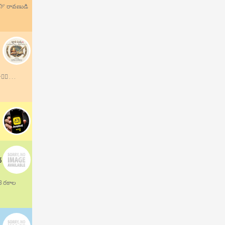
.🏹 రావణుడి
 . . .
ద
13 రకాల