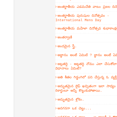
అంతర్జాతీయ ఎడమచేతి వాటం ప్రజల దిన
అంతర్జాతీయ పురుషుల దినోత్సవం -
International Mens Day
అంతర్జాతీయ మహిళా దినోత్సవ శుభాకాంక్ష
అంతర్వాణి
అందమైన స్త్రీ.
అజ్ఞానం అంటే ఏమిటి ? జ్ఞానం అంటే ఏ
అట్లతద్ది - అట్లతద్ది నోము ఎలా చేసుకోవా
విధానాలు ఏమిటి?
అతి శీతల గిడ్డంగిలో పని చేస్తున్న ఓ వ్యక
అద్భుతమైన లైఫ్ ఖచ్చితంగా ఇలా సాధ్య
రికార్డులూ అన్నీ కొట్టుకుపోతాయి.
అద్భుతమైన శ్లోకం.
అనగనగా ఒక చెట్టు...