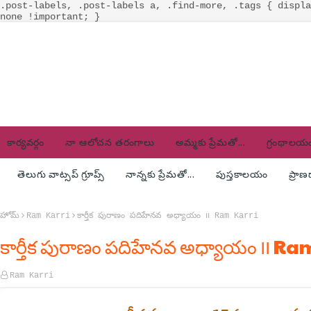
.post-labels, .post-labels a, .find-more, .tags { displa
none !important; }
కార్యవర్గం
నా ఆలోచన తరంగాలు
అమ్మకు ప్రేమతో...
గ్రంథాలయ
తెలుగు వాట్సప్ గ్రూప్స్
నాన్నకు ప్రేమతో...
పుస్తకాలయం
ప్రా
హోమ్
Ram Karri
కార్తీక పురాణం పదిహేనవ అధ్యాయం ౹౹ Ram Karri
కార్తీక పురాణం పదిహేనవ అధ్యాయం ౹౹ Ra
Ram Karri