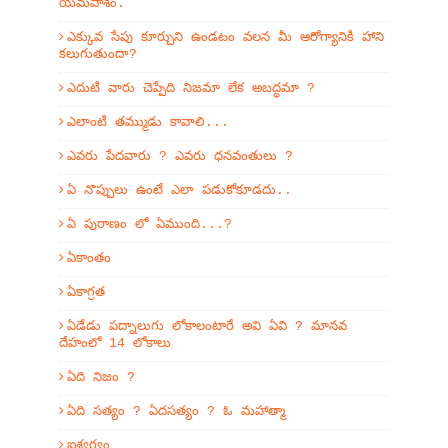
యమపాశం.
ఎక్కువ సేపు కూర్చుని ఉండటం వలన మీ ఆరోగ్యానికి హాని
కలుగుతుందా?
ఎదుటి వారు చెప్పేది నిజమా లేక అబద్ధమా ?
ఎలాంటి తమ్ముడు కావాలి...
ఎవరు పేదవారు ? ఎవరు ధనవంతులు ?
ఏ నొప్పులు ఉంటే ఎలా పడుకోకూడదు..
ఏ పురాణం లో ఏముంది...?
ఏకాంతం
ఏకాగ్రత
ఏడేడు పద్నాలుగు లోకాలంటారే అవి ఏవి ? మానవ
దేహంలో 14 లోకాలు
ఏది నిజం ?
ఏది సత్యం ? ఏదసత్యం ? ఓ మహాత్మా
ఐశ్వర్యం