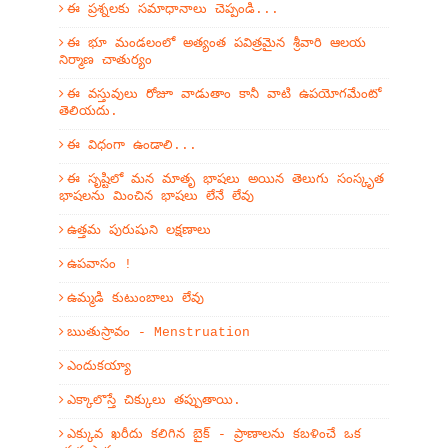
ఈ ప్రశ్నలకు సమాధానాలు చెప్పండి...
ఈ భూ మండలంలో అత్యంత పవిత్రమైన శ్రీవారి ఆలయ
నిర్మాణ చాతుర్యం
ఈ వస్తువులు రోజూ వాడుతాం కానీ వాటి ఉపయోగమేంటో
తెలియదు.
ఈ విధంగా ఉండాలి...
ఈ సృష్టిలో మన మాతృ భాషలు అయిన తెలుగు సంస్కృత
భాషలను మించిన భాషలు లేనే లేవు
ఉత్తమ పురుషుని లక్షణాలు
ఉపవాసం !
ఉమ్మడి కుటుంబాలు లేవు
ఋతుస్రావం - Menstruation
ఎందుకయ్యా
ఎక్కాలొస్తే చిక్కులు తప్పుతాయి.
ఎక్కువ ఖరీదు కలిగిన బైక్ - ప్రాణాలను కబళించే ఒక