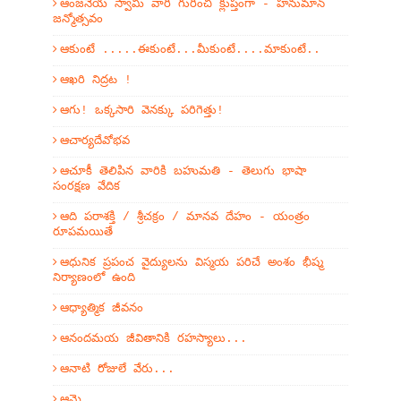
ఆంజనేయ స్వామి వారి గురించి క్లుప్తంగా - హనుమాన్
జన్మోత్సవం
ఆకుంటే .....ఈకుంటే...మీకుంటే....మాకుంటే..
ఆఖరి నిద్రట !
ఆగు! ఒక్కసారి వెనక్కు పరిగెత్తు!
ఆచార్యదేవోభవ
ఆచూకీ తెలిపిన వారికి బహుమతి - తెలుగు భాషా
సంరక్షణ వేదిక
ఆది పరాశక్తి / శ్రీచక్రం / మానవ దేహం - యంత్రం
రూపమయితే
ఆధునిక ప్రపంచ వైద్యులను విస్మయ పరిచే అంశం భీష్మ
నిర్యాణంలో ఉంది
ఆధ్యాత్మిక జీవనం
ఆనందమయ జీవితానికి రహస్యాలు...
ఆనాటి రోజులే వేరు...
ఆమె