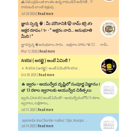
🌊 సముద్రమంత శాంతం ఉన్న రాముడిని అడిగితే...🏹
రావణుడి లాంటి శత్రువు...
Jul 20 2026 |
Read more
​జ్ఞాన స్పర్శ 🧠 : మీ మౌనానికి 🤫 రామ్ కర్రి ✍️
అక్షర రూపం ! ✨ - ​" అక్షరం నాది... అనుభూతి
మీది ! "
జ్ఞానస్పర్శ 🧠అనుభవాల సారం... అక్షరాల హారం !💎✍🏻 . . . రామ్...
Mar 12 2026 |
Read more
Arattai ( అరట్టై ) అంటే ఏమిటి ?
🔹 Arattai ( అరట్టై ) అంటే ఏమిటి?Arattai...
Oct 03 2025 |
Read more
🔥 జ్వరం – ఆయుర్వేద దృష్టిలో సంపూర్ణ విజ్ఞానం ౹
🌿 13 రకాల జ్వరాలకు ఆయుర్వేద చికిత్సలు
జ్వరం (Jvaraḥ) అంటే ఏమిటి? – ఆయుర్వేదంలోని 13 రకాల
జ్వరాలు, లక్షణాలు,...
Jul 15 2025 |
Read more
.ayurveda-box { border-radius: 12px; margin:...
Jul 14 2025 |
Read more