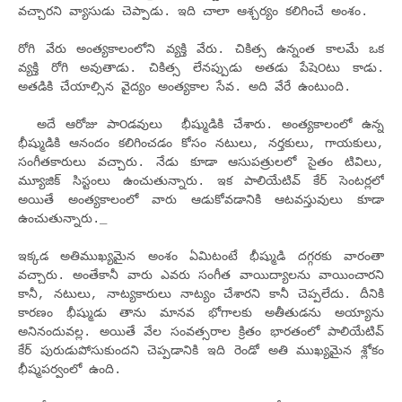
వచ్చారని వ్యాసుడు చెప్పాడు. ఇది చాలా ఆశ్చర్యం కలిగించే అంశం.
రోగి వేరు అంత్యకాలంలోని వ్యక్తి వేరు. చికిత్స ఉన్నంత కాలమే ఒక
వ్యక్తి రోగి అవుతాడు. చికిత్స లేనప్పుడు అతడు పేషె౦టు కాడు.
అతడికి చేయాల్సిన వైద్యం అంత్యకాల సేవ. అది వేరే ఉంటుంది.
అదే ఆరోజు పా౦డ‌వులు భీష్ముడికి చేశారు. అంత్యకాలంలో ఉన్న
భీష్ముడికి ఆనందం కలిగించడం కోసం నటులు, నర్తకులు, గాయకులు,
సంగీతకారులు వచ్చారు. నేడు కూడా ఆసుపత్రులలో సైతం టివిలు,
మ్యూజిక్ సిస్టంలు ఉంచుతున్నారు. ఇక పాలియేటివ్ కేర్ సెంటర్లలో
అయితే అంత్యకాలంలో వారు ఆడుకోవడానికి ఆటవస్తువులు కూడా
ఉంచుతున్నారు._
ఇక్కడ అతిముఖ్యమైన అంశం ఏమిటంటే భీష్ముడి దగ్గరకు వారంతా
వచ్చారు. అంతేకానీ వారు ఎవరు సంగీత వాయిద్యాలను వాయించారని
కానీ, నటులు, నాట్యకారులు నాట్యం చేశారని కానీ చెప్పలేదు. దీనికి
కారణం భీష్ముడు తాను మానవ భోగాలకు అతీతుడను అయ్యాను
అనినందువల్ల. అయితే వేల సంవత్సరాల క్రితం భారతంలో పాలియేటివ్
కేర్ పురుడుపోసుకుందని చెప్పడానికి ఇది రెండో అతి ముఖ్యమైన శ్లోకం
భీష్మపర్వంలో ఉంది.