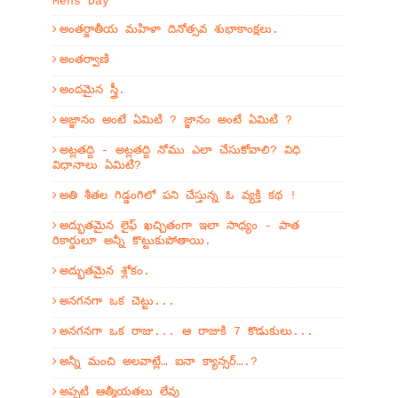
Mens Day
అంతర్జాతీయ మహిళా దినోత్సవ శుభాకాంక్షలు.
అంతర్వాణి
అందమైన స్త్రీ.
అజ్ఞానం అంటే ఏమిటి ? జ్ఞానం అంటే ఏమిటి ?
అట్లతద్ది - అట్లతద్ది నోము ఎలా చేసుకోవాలి? విధి
విధానాలు ఏమిటి?
అతి శీతల గిడ్డంగిలో పని చేస్తున్న ఓ వ్యక్తి కథ !
అద్భుతమైన లైఫ్ ఖచ్చితంగా ఇలా సాధ్యం - పాత
రికార్డులూ అన్నీ కొట్టుకుపోతాయి.
అద్భుతమైన శ్లోకం.
అనగనగా ఒక చెట్టు...
అనగనగా ఒక రాజు... ఆ రాజుకి 7 కొడుకులు...
అన్నీ మంచి అలవాట్లే… ఐనా క్యాన్సర్….?
అప్పటి ఆత్మీయతలు లేవు