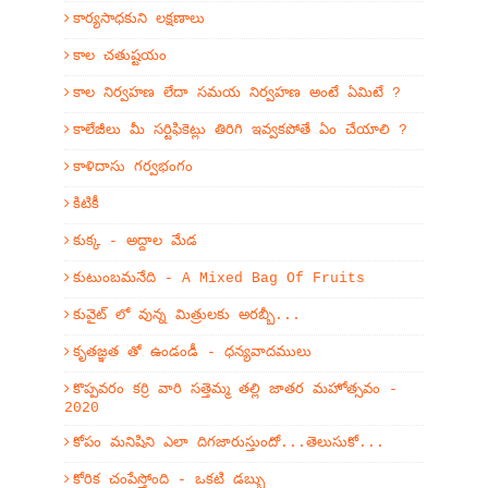
కార్యసాధకుని లక్షణాలు
కాల చతుష్టయం
కాల నిర్వహణ లేదా సమయ నిర్వహణ అంటే ఏమిటే ?
కాలేజీలు మీ సర్టిఫికెట్లు తిరిగి ఇవ్వకపోతే ఏం చేయాలి ?
కాళిదాసు గర్వభంగం
కిటికీ
కుక్క - అద్దాల మేడ
కుటుంబమనేది - A Mixed Bag Of Fruits
కువైట్ లో వున్న మిత్రులకు అరబ్బీ...
కృతజ్ఞత తో ఉండండీ - ధన్యవాదములు
కొప్పవరం కర్రి వారి సత్తెమ్మ తల్లి జాతర మహోత్సవం -
2020
కోపం మనిషిని ఎలా దిగజారుస్తుందో...తెలుసుకో...
కోరిక చంపేస్తోంది - ఒకటి డబ్బు