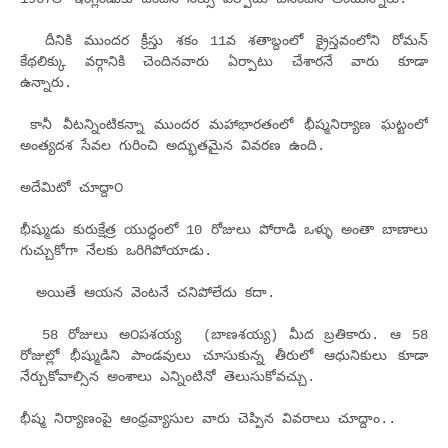
దీనికి ముందర క్రీస్తు శకం 11వ శతాబ్దంలో క్రైస్తవంలోని రోమన్
కేథలిక్కు వర్గానికి చెందినవారు ఏర్పాటు చేశారనే వారు కూడా
ఉన్నారు.
కానీ వీటన్నింటికన్నా ముందర మహాభారతంలో భీష్మనిర్యాణ ఘట్టంలో
అంత్యదశ సేవల గురించి అద్భుతమైన వివరణ ఉంది.
అదేమిటో చూద్దా౦
భీష్ముడు కురుక్షేత్ర యుద్ధంలో 10 రోజులు పోరాడి ఒళ్ళు అంతా బాణాలు
గుచ్చుకోగా నేలకు ఒరిగిపోయాడు.
అయితే ఆయన వెంటనే చనిపోలేదు క‌దా.
58 రోజులు అ౦ప‌శ‌య్య‌ (బాణశయ్య) మీద బ్రతికారు. ఆ 58
రోజుల్లో భీష్ముడిని పాండవులు చూసుకున్న తీరులో ఆధునికులు కూడా
నేర్చుకోవాల్సిన అంశాలు ఎన్నింటినో తెలుసుకోవ‌చ్చు.
భీష్మ నిర్యాణంపై ఆంధ్రవ్యాసుల వారు చెప్పిన వివరాలు చూద్దాం..