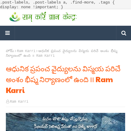
.post-labels, .post-labels a, .find-more, .tags {
display: none !important; }
హోమ్
Ram Karri
ఆధునిక ప్రపంచ వైద్యులను విస్మయ పరిచే అంశం భీష్మ
నిర్యాణంలో ఉంది ౹౹ Ram Karri
ఆధునిక ప్రపంచ వైద్యులను విస్మయ పరిచే
అంశం భీష్మ నిర్యాణంలో ఉంది ౹౹ Ram
Karri
Ram Karri