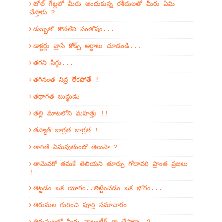
టోల్ గేట్లలో మీరు అందుకున్న రశీదులతో మీరు ఏమి
చేస్తారు ?
డబ్బుతో కొనలేని సంతోషం...
డాక్టర్లు వ్రాసే కోడ్స్ అర్ధాలు చూడండి...
తగని సిగ్గు...
తగినంత నిద్ర లేకపోతే !
తథాగత బుద్థుడు
తల్లి మాటలోని మహత్తు !!
తస్మాత్ జాగ్రత జాగ్రత !
తాగితే ఏమవుతుందో తెలుసా ?
తామెవరో తమకే తెలియని తూర్పు గోదావరి ప్రాంత ప్రజలు
!
తిట్టడం ఒక యోగం..తిట్టించడం ఒక భోగం...
తిరుమల గురించి పూర్తి సమాచారం