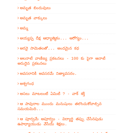
అమృత బిందువులు
అమృత వాక్కులు
అమ్మ
అయ్యప్ప దీక్ష ఆధ్యాత్మికం... ఆరోగ్యం...
అరవై సామెతలతో... అందమైన కథ
అలనాటి వాణిజ్య ప్రకటనలు - 100 కు పైగా ఆనాటి
అరుదైన ప్రకటనలు
అవసరానికి అవసరమే నిత్యావసరం.
అశ్వగంధ
అసలు మాటలంటే ఏమిటి ? - వాక్ శక్తి
ఆ పావురాల ముందు మనుషులు తలొంచుకోవాల్సిన
సమయమిది...
ఆ పూర్వమే అపూర్వం - విద్యార్థి తప్పు చేసినపుడు
ఉపాధ్యాయుడు వేసేయ్ శిక్షలు.