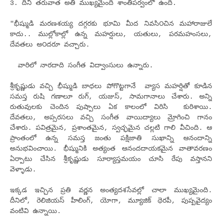
3. దీని తరువాత అతి ముఖ్యమైంది శాంతిపర్వంలో ఉంది.
"భీష్ముడి మరణశయ్య దగ్గరకు భూమి మీద నివ‌సి౦చిన‌ మ‌హారాజులే
కాదు.. ముల్లోకాల్లో ఉన్న మహర్షులు, యతులు, పరమహంసలు,
దేవతలు అ౦ద‌రూ వచ్చారు.
వారిలో నారదాది సంగీత విద్వాంసులు ఉన్నారు.
శ్రీకృష్ణుడు వచ్చి భీష్ముడి బాధలు పోగొట్టగానే వ్యాస మహర్షితో కూడిన
సమస్త రుషి గణాలూ రుగ్, యజుస్, సామగానాలు చేశారు. అన్ని
రుతువులకు చెందిన పుష్పాలు ఏక కాలంలో విరిసి కురిశాయి.
దేవతలు, అప్సరసలు వచ్చి సంగీత వాయిద్యాలు మ్రోగించి గానం
చేశారు. పవిత్రమైన, ప్రశాంతమైన, స్వచ్ఛమైన చల్లటి గాలి వీచింది. ఆ
ప్రాంతంలో ఉన్న సమస్త జంతు పక్షిజాతి సుఖాన్ని ఆనందాన్ని
అనుభవించాయి. భీష్మునికి అత్యంత ఆనందదాయకమైన వాతావరణం
ఏర్పాటు చేసిన శ్రీకృష్ణుడు సూర్యాస్తమయం చూసి రేపు వస్తానని
వెళ్ళాడు.
ఇక్కడ ఇచ్చిన ప్రతి వర్ణన అంత్యదశసేవల్లో చాలా ముఖ్యమైంది.
దీనిలో, రెలిజియస్ హీలింగ్, యోగా, మ్యూజిక్ థెరపీ, పుష్పవైద్యం
వంటివి ఉన్నాయి.