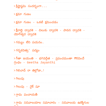
క్రిష్ణాష్టమి సందర్భంగా...
క్షమా గుణం
క్షమా గుణం - ఒకటి క్షమించడం
క్షీరాబ్ది ద్వాదశి - చిలుకు ద్వాదశి - పావన ద్వాదశి -
యోగీశ్వర ద్వాదశి
గమ్యం లేని పయనం.
గర్భకవిత్వ' పద్యం
గీతా జయంతి - భగవద్గీత - ప్రపంచమంతా గౌరవించే
గ్రంథం - Geetha Jayanthi
గెలిచావ్ రా తెల్లోడా…!
గెలుపు
గెలుపు - నైక్ షూ
గ్రామ పంచాయతీ
గ్రామ సచివాలయాల సమాచారం - సచివాలయ ఉద్యోగుల