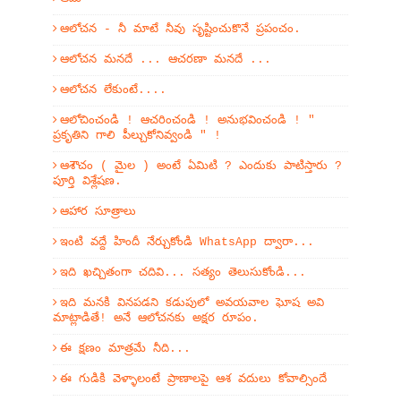
ఆలోచన - నీ మాటే నీవు సృష్టించుకొనే ప్రపంచం.
ఆలోచన మనదే ... ఆచరణా మనదే ...
ఆలోచన లేకుంటే....
ఆలోచించండి ! ఆచరించండి ! అనుభవించండి ! "
ప్రకృతిని గాలి పీల్చుకోనివ్వండి " !
ఆశౌచం ( మైల ) అంటే ఏమిటి ? ఎందుకు పాటిస్తారు ?
పూర్తి విశ్లేషణ.
ఆహార సూత్రాలు
ఇంటి వద్దే హిందీ నేర్చుకోండి WhatsApp ద్వారా...
ఇది ఖచ్చితంగా చదివి... సత్యం తెలుసుకోండి...
ఇది మనకి వినపడని కడుపులో అవయవాల ఘోష అవి
మాట్లాడితే! అనే ఆలోచనకు అక్షర రూపం.
ఈ క్షణం మాత్రమే నీది...
ఈ గుడికి వెళ్ళాలంటే ప్రాణాలపై ఆశ వదులు కోవాల్సిందే