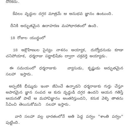
దొరకదు.
కేవలం వృద్ధుల దగ్గర మాత్రమే ఆ అనుభ‌వ‌ జ్ఞానం ఉంటుంది.
దీనికి అద్భుతమైన ఉదాహరణ మహాభారతంలో ఉంది.
18 రోజుల యుద్ధంలో
18 అక్షౌహిణుల సైన్యం నాశనం అయ్యాక, దుర్యోధనుడు కూడా
చనిపోయాక, ధర్మరాజు పట్టాభిషేకం ద్వారా చక్రవర్తి అయ్యాడు.
ఈ సమయంలో ధ‌ర్మ‌రాజుకు వ్యాసుడు, కృష్ణుడు అద్భుతమైన
సలహా ఇస్తారు.
అప్పటికి భీష్ముడు ఇంకా జీవించే ఉన్నాడని ధర్మరాజుకు గుర్తు చేస్తూ
అపారమైన జ్ఞాన సంపద ఆ కురు వృద్ధుడి దగ్గర ఉందని ఆయన గతిస్తే
ఆయనతో పాటే ఆ మహావిజ్ఞానం అంతరిస్తుందని, కనుక వెళ్ళి తాతను
సేవించి తెలుసుకోమని సలహా ఇస్తారు.
వారి సలహా వల్ల భారతంలోనే అతి పెద్ద పర్వం "శాంతి పర్వం"
పుట్టింది.