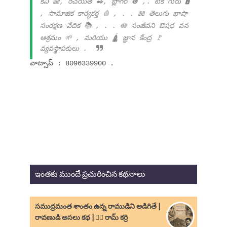
కవి 📖, రచయిత ✒️, బ్లాగర్ 🪩 ,. టెక్ గురు 🖥️
, సామాజిక కార్యకర్త 🩸 , . . 📖 తెలుగు భాషా
సంరక్షణ వేదిక 📚 , . . 🪷 సంజీవని ఔషధ వన
ఆశ్రమం 🌱 , మరియు 🛕 జ్ఞాన కేంద్ర 🚩
వ్యవస్థాపకులు .
వాట్సాప్ : 8096339900 .
ఇంతకు ముందే ప్రచురించిన కథనాలు
సముద్రమంత శాంతం ఉన్న రాముడిని అడిగితే |
రావణుడి అసలు కథ | ✍🏻 రామ్ కర్రి