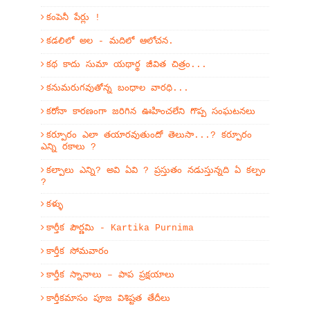
కంపెనీ పేర్లు !
కడలిలో అల - మదిలో ఆలోచన.
కథ కాదు సుమా యథార్థ జీవిత చిత్రం...
కనుమరుగవుతోన్న బంధాల వారధి...
కరోనా కారణంగా జరిగిన ఊహించలేని గొప్ప సంఘటనలు
కర్పూరం ఎలా తయారవుతుందో తెలుసా...? కర్పూరం
ఎన్ని రకాలు ?
కల్పాలు ఎన్ని? అవి ఏవి ? ప్రస్తుతం నడుస్తున్నది ఏ కల్పం
?
కళ్ళు
కార్తీక పౌర్ణమి - Kartika Purnima
కార్తీక సోమవారం
కార్తీక స్నానాలు – పాప ప్రక్షయాలు
కార్తీకమాసం పూజ విశిష్టత తేదీలు