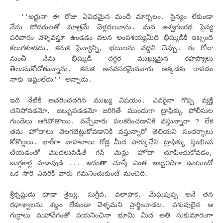
‘‘అర్జునా ఈ రోజు ఏవిధమైన మందీ మార్బలం, సైన్యం లేకుండా
నేను సోదరులతో మాత్రమే వెళ్లదలచాను. మన అశ్వగజరథ సైన్య
పరివారం వెళ్ళివస్తూ ఉండడం వలన అంపశయ్యమీది భీష్ముడికి ఇబ్బంది
కలుగకూడదు. కనుక సైన్యాన్ని, భటులను వద్దని చెప్పు. ఈ రోజు
నుంచీ నేను భీష్ముడి దగ్గర ముఖ్యమైన రహస్యాలు
తెలుసుకోబోతున్నాను. కనుక అనవసరమైనవారు అక్కడకు రావ‌డం
నాకు ఇష్టంలేదు‘‘ అన్నాడు.
ఇది నేటికీ ఆచరించదగిన ముఖ్య విషయం. ఎవరైనా గొప్ప వ్యక్తి
చనిపోవడమో, జబ్బుపడడమో జరిగితే ముందుగా ట్రాఫిక్కు పోలీసుల
గుండెలు ఆగిపోతాయి. వచ్చేవారు పలకరించడానికి వస్తున్నారా ? లేక
తమ హోదాలు వెలగబెట్టుకోవడానికి వస్తున్నారో తెలియని సందర్భాలు
కోకొల్లలు. భారీగా వాహనాలు రోడ్ల మీద పార్కుచేసి ట్రాఫిక్కు స్తంభింప
చేయడంతో మొదలుపెడితే గన్ మెన్లు హోదా చూపించుకోవడం,
బుగ్గకార్ల హడావుడి ... ఇదంతా చూస్తే ఎంత ఇబ్బ౦దిగా ఉంటుందో
ఒక సారి ఎవరికి వారు గమనించుకుంటే మంచిది.
శ్రీకృష్ణుడు కూడా శైబ్య, సుగ్రీవ, వలాహక, మేఘపుష్ప అనే తన
రథాశ్వాలను శబ్దం లేకుండా వెళ్ళమని ప్రార్థించాడట. పశువులైన ఆ
గుర్రాలు మహావేగంతో పయనించినా భూమి మీద అతి సుకుమారంగా