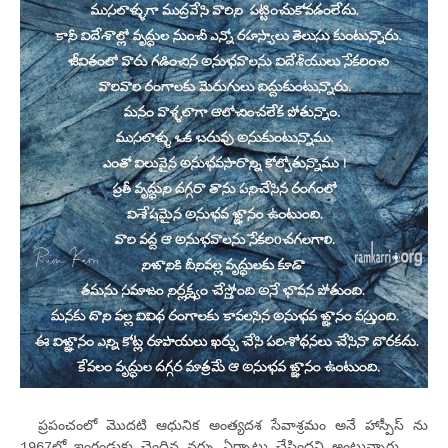
ప్రపంచంలో మొదటి ఆధునిక అంత్యదశ సేవాశ్రమం అనే హాస్పీస్ ను
1967లో ఇంగ్లండుకు చెందిన నర్సు ఏర్పాటు చేసిందని అంటున్నారు.