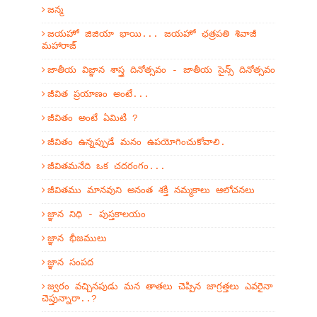
జన్మ
జయహో జిజియా భాయి... జయహో ఛత్రపతి శివాజీ
మహారాజ్
జాతీయ విజ్ఞాన శాస్త్ర దినోత్సవం - జాతీయ సైన్స్ దినోత్సవం
జీవిత ప్రయాణం అంటే...
జీవితం అంటే ఏమిటి ?
జీవితం ఉన్నప్పుడే మనం ఉపయోగించుకోవాలి.
జీవితమనేది ఒక చదరంగం...
జీవితము మానవుని అనంత శక్తి నమ్మకాలు ఆలోచనలు
జ్ఞాన నిధి - పుస్తకాలయం
జ్ఞాన భీజములు
జ్ఞాన సంపద
జ్వరం వచ్చినపుడు మన తాతలు చెప్పిన జాగ్రత్తలు ఎవరైనా
చెప్తున్నారా..?