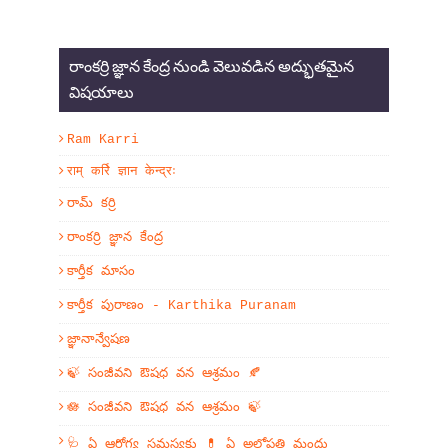
రాంకర్రి జ్ఞాన కేంద్ర నుండి వెలువడిన అద్భుతమైన
విషయాలు
Ram Karri
राम् कर्रि ज्ञान केन्द्रः
రామ్ కర్రి
రాంకర్రి జ్ఞాన కేంద్ర
కార్తీక మాసం
కార్తీక పురాణం - Karthika Puranam
జ్ఞానాన్వేషణ
🍃 సంజీవని ఔషధ వన ఆశ్రమం 🍂
🪷 సంజీవని ఔషధ వన ఆశ్రమం 🍃
🩺 ఏ ఆరోగ్య సమస్యకు 💊 ఏ అలోపతి మందు