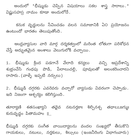
అందులో *భీష్ముడు చెప్పిన విషయాలు సకల శాస్త్ర సారాలు.*
విష్ణుసహస్ర నామం కూడా అందులోదే.
కనుక వృద్ధులను సేవించడం వలన సమాజానికి ఏ౦ ప్రయోజనం
ఉంటుందో భారతం తెలుపుతోంది.
ఆంధ్రవ్యాసుల వారి మార్గ దర్శకత్వంలో మరింత లోతుగా పరిశోధన
చేస్తే అద్భుతమైన అంశాలు వెలుగులోకి వచ్చాయి.
1. భీష్ముడు క్రింద పడగానే వేలాది కన్యలు వచ్చి ఆప్రదేశాన్ని
శుభ్రంచేసి గంధపు పొడి, పేలాలుచల్లి, పూవులతో అలంకరించారని
రాసారు.(వాళ్ళే ఇప్ప‌టి న‌ర్సులు)
2. భీష్ముడి దగ్గరకు ఎవరెవరు వచ్చారో వ్యాసుడు వివరంగా చెప్పాడు.
ఇది నిజంగా ఆశ్చర్యం కలిగిస్తుంది.
తూర్యాణి శతసంఖ్యాని తథైవ నటనర్తకాః శిల్పినశ్చ తథాఽఽజగ్ముః
కురువృద్ధం పితామహం ॥_
భీష్ముడి దగ్గరకు సంగీత వాయిద్యాలను వందల సంఖ్యలో తీసుకొని
గాయకులు, నటులు, నర్తకులు, శిల్పులు (ఇంజనీరింగు విభాగంవారు)