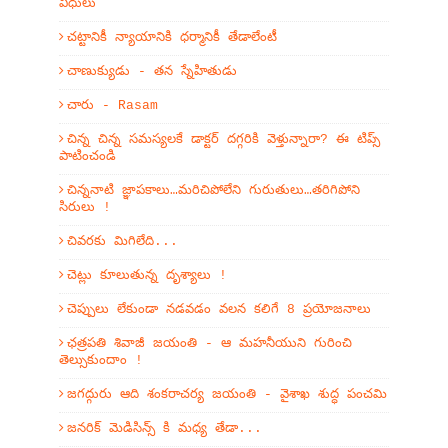
విధులు
చట్టానికీ న్యాయానికి ధర్మానికీ తేడాలేంటీ
చాణుక్యుడు - తన స్నేహితుడు
చారు - Rasam
చిన్న చిన్న సమస్యలకే డాక్టర్ దగ్గరికి వెళ్తున్నారా? ఈ టిప్స్
పాటించండి
చిన్ననాటి జ్ఞాపకాలు…మరిచిపోలేని గురుతులు…తరిగిపోని
సిరులు !
చివరకు మిగిలేది...
చెట్లు కూలుతున్న దృశ్యాలు !
చెప్పులు లేకుండా నడవడం వలన కలిగే 8 ప్రయోజనాలు
ఛత్రపతి శివాజీ జయంతి - ఆ మహనీయుని గురించి
తెల్సుకుందాం !
జగద్గురు ఆది శంకరాచర్య జయంతి - వైశాఖ శుద్ధ పంచమి
జనరిక్ మెడిసిన్స్ కి మధ్య తేడా...