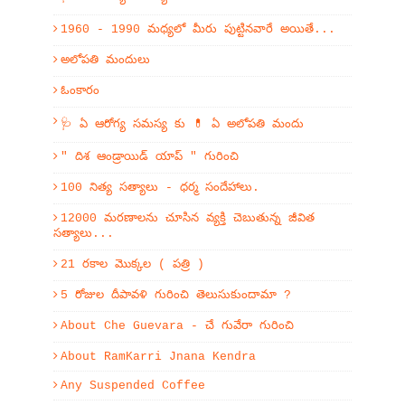
1960 - 1990 మధ్యలో మీరు పుట్టినవారే అయితే...
అలోపతి మందులు
ఓంకారం
🩺 ఏ ఆరోగ్య సమస్య కు 💊 ఏ అలోపతి మందు
" దిశ ఆండ్రాయిడ్ యాప్ " గురించి
100 నిత్య సత్యాలు - ధర్మ సందేహాలు.
12000 మరణాలను చూసిన వ్యక్తి చెబుతున్న జీవిత
సత్యాలు...
21 రకాల మొక్కల ( పత్రి )
5 రోజుల దీపావళి గురించి తెలుసుకుందామా ?
About Che Guevara - చే గువేరా గురించి
About RamKarri Jnana Kendra
Any Suspended Coffee