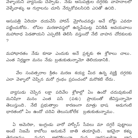
వెళ్ళాయని వ్యాసుడు చెప్పాడు. నేడు ఆసుపత్రుల దగ్గరకు వాహనాలలో
వెళ్ళేవాళ్ళు ఆ గుర్రాలను చూసి నేర్చుకోవ‌ల‌సి౦ది ఎ౦తో ఉ౦ది.
ఆసుపత్రి ఏరియా దయచేసి హారన్ మ్రోగించవద్దు అనే బోర్డు ఎవరూ
పట్టించుకోరు. లోపల మరణావస్థలో ఉన్నపేషంట్ల వినికిడి అవయవాలు
మహాబాధ పెడతాయని ఎప్పటికి తెలిసి వస్తుందో నేటి వాహన చోదకులకు
?
మహాభారతం నేడు కూడా ఎందుకు అనే ప్రశ్నకు ఈ శ్లోకాలు చాలు.
ఎంత నిర్లజ్జగా మనం నేడు బ్రతుకుతున్నామో తెలియడానికి.
వేల సంవత్సరాల క్రితం మరణ శయ్య మీద ఉన్న‌ వ్యక్తి దగ్గరకు
ఎలా వెళ్ళాలో చెప్పిన మరో గ్రంథం ప్రపంచంలో మరొకటి లేదు.
వ్యాసుడు చెప్పిన‌ లక్షా పదివేల శ్లోకాల్లో ఏం ఉందో చదువుకుంటే
మనిషిగా మనం ఎంత ప‌సి (పశు) ప్రాయంతో జీవిస్తున్నామో
తెలుస్తుంది. నేటి ప్రభుత్వాల కారణంగా మాత్రు భాష‌ అడుగంటి
భారతంలో ఏం ఉందో చదివి తెలుసుకోలేక బ్రతుకుతున్నాము.
ఏ అమెరికా, ఇంగ్లండు వారో హాస్పీస్ సేవలు మా దగ్గరే పుట్టాయి
అంటే నిజమే కాబోలు అనుకునే జాతి తయారైంది. ఇక‌నైనా క‌ళ్ళు
తెరుద్దాము. మన౦ కాక‌పోయినా మ‌న‌ వార‌సుల‌కైనా భాష‌