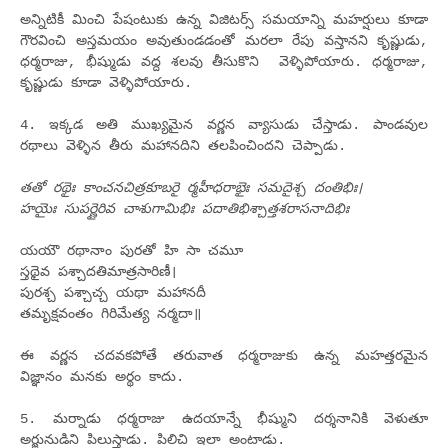
అన్నిటికీ మించి పేషంటుకు ఉన్న విజిటర్స్ సమయాన్ని మహర్షులు కూడా
గౌరవించి అస్తమయం అవుతుండడంతో మరలా రేపు వస్తానని కృష్ణుడు,
ధర్మరాజు, భీష్ముడు వద్ద శలవు తీసుకొని వెళ్ళిపోయారు. ధర్మరాజు,
కృష్ణుడు కూడా వెళ్ళిపోయారు.
4. ఇక్కడ అతి ముఖ్యమైన వర్ణన వ్యాసుడు చేస్తాడు. పాండవుల
రథాలు వెళ్ళిన తీరు మహానదిని తలపించిందని చెప్పాడు.
తతో రథైః కాంచనచిత్రకూబరై ర్మహీధరాభైః సమదైశ్చ దంతిభిః।
హయైః సుపర్ణైరివ చాశుగామిభిః పదాతిభిశ్చాత్తశరాసనాదిభిః
యయౌ రథానాం పురతో హి సా చమూ
స్తథైవ పశ్చాదతిమాత్రసారిణీ।
పురశ్చ పశ్చాచ్చ యథా మహానదీ
తమృక్షవంతం గిరిమేత్య నర్మదా॥
ఈ వర్ణన చదవకపోతే తరువాత ధర్మరాజుకు ఉన్న మహత్తరమైన
విజ్ఞానం మనకు అర్థం కాదు.
5. మర్నాడు ధర్మరాజు ఉదయాన్నే భీష్ముని దర్శనానికి వెళుతూ
అర్జునుడిని పిలుస్తాడు. పిలిచి ఇలా అంటాడు.