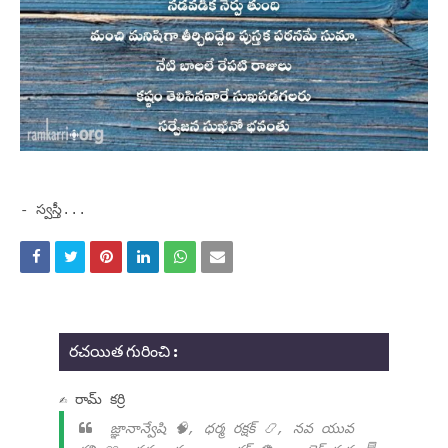
- స్వస్తీ...
రచయిత గురించి :
✍ రామ్ కర్రి
జ్ఞానాన్వేషి 🧠, ధర్మ రక్షక్ 📿, నవ యువ