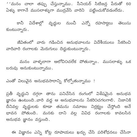
‘‘మనం చాలా తప్పు చేస్తున్నాము. సీనియర్ సిటిజన్ల పేరుతో 60
ఏళ్ళు కాగానే ముస‌లాళ్ళుగా ముద్రవేసి వారిని పట్టించుకోవడంలేదు.
కానీ విదేశాల్లో వృద్ధుల నుంచీ ఎన్నో రహస్యాలు తెలుసు
కుంటున్నారు.
జీవితంలో వారు గడించిన అనుభవాలను విదేశీయులు సేకరించి
వారివారి రంగాలకు మెరుగులు దిద్దుకుంటున్నారు.
మనం వాళ్ళలాగా ఆలోచి౦చ‌లేక‌ పోతున్నాం. ముసలాళ్ళు ఒక
బరువు అనుకుంటున్నాము.
ఎంతో విలువైన అనుభవసారాన్ని కోల్పోతున్నాము !
ప్రతీ వృద్ధుని దగ్గరా తాను పనిచేసిన రంగంలో విశేషమైన అనుభవ
జ్ఞానం ఉంటుంది.వారి వ‌ద్ద‌ ఆ అనుభ‌వాల‌ను సేక‌రి౦చ‌గ‌ల‌గాలి. నిజానికి
దీనివల్ల వృద్ధులకు కూడా తమను సమాజం నిర్లక్ష్యం చేస్తోంది అనే
భావన పోతుంది. మనకు దాని వల్ల వివిధ రంగాలకు కావలసిన
అనుభవ జ్ఞానం వస్తుంది.
ఈ విజ్ఞానం ఎన్ని కోట్ల రూపాయలు ఖ‌ర్చు చేసి పరిశోధనలు చేసినా