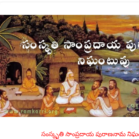
సంస్కృతి సాంప్రదాయ పురాణనామ నిఘ