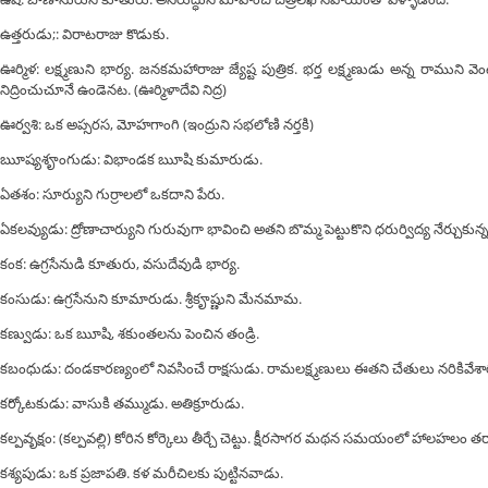
ఉత్తరుడు;: విరాటరాజు కొడుకు.
ఊర్మిళ: లక్ష్మణుని భార్య. జనకమహారాజు జ్యేష్ట పుత్రిక. భర్త లక్ష్మణుడు అన్న రాము
నిద్రించుచూనే ఉండెనట. (ఊర్మిళాదేవి నిద్ర)
ఊర్వశి: ఒక అప్సరస, మోహగాంగి (ఇంద్రుని సభలోణి నర్తకి)
ౠష్యశౄంగుడు: విభాండక ౠషి కుమారుడు.
ఏతశం: సూర్యుని గుర్రాలలో ఒకదాని పేరు.
ఏకలవ్యుడు: ద్రోణాచార్యుని గురువుగా భావించి అతని బొమ్మ పెట్టుకొని ధరుర్విద్య నేర్చుక
కంక: ఉగ్రసేనుడి కూతురు, వసుదేవుడి భార్య.
కంసుడు: ఉగ్రసేనుని కూమారుడు. శ్రీకౄష్ణుని మేనమామ.
కణ్వుడు: ఒక ౠషి, శకుంతలను పెంచిన తండ్రి.
కబంధుడు: దండకారణ్యంలో నివసించే రాక్షసుడు. రామలక్ష్మణులు ఈతని చేతులు నరికివేశా
కర్కోటకుడు: వాసుకి తమ్ముడు. అతిక్రూరుడు.
కల్పవృక్షం: (కల్పవల్లి) కోరిన కోర్కెలు తీర్చే చెట్టు. క్షీరసాగర మథన సమయంలో హాలహలం త
కశ్యపుడు: ఒక ప్రజాపతి. కళ మరీచిలకు పుట్టినవాడు.