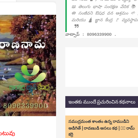
📖 తెలుగు భాషా సంరక్షణ వేదిక 📚
🪷 సంజీవని ఔషధ వన ఆశ్రమం 🌱 
మరియు 🛕 జ్ఞాన కేంద్ర 🚩 వ్యవస్థా
వాట్సాప్ : 8096339900 .
ఇంతకు ముందే ప్రచురించిన కథనాలు
సముద్రమంత శాంతం ఉన్న రాముడిని
అడిగితే | రావణుడి అసలు కథ | ✍🏻 రామ్
ంటువు
కర్రి