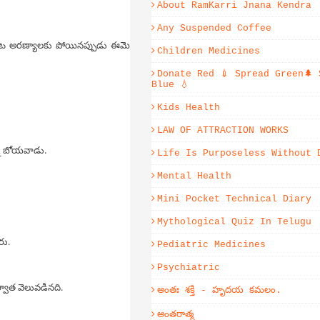
About RamKarri Jnana Kendra
Any Suspended Coffee
ని వెంట అరణ్యాలకు పోయినప్పుడు ఈమె
Children Medicines
Donate Red 💉 Spread Green🌲 
Blue 💧
Kids Health
LAW OF ATTRACTION WORKS
ున్న బోయవాడు.
Life Is Purposeless Without 
Mental Health
Mini Pocket Technical Diary
Mythological Quiz In Telugu
రు.
Pediatric Medicines
Psychiatric
ర్వాత వెలువడినది.
అంతః శక్తి - హృదయ కమలం.
అంతరాత్మ