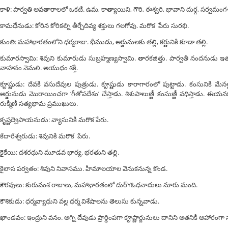
కాళి: పార్వతి అవతారాలలో ఒకటి. ఉమ, కాత్యాయిని, గౌరి, ఈశ్వరి, భావాని దుర్గ, సర్వమంగ
కామధేనుడు: కోరిన కోరికల్ని తీర్చేదివ్య శక్తులు గలగోవు. మరొక పేరు సురభి.
కుంతి: మహాభారతంలోని ధర్మరాజు. భీముడు, అర్జునులకు తల్లి, కర్ణునికి కూడా తల్లి.
కుమారస్వామి: శివుని కుమారుడు సుబ్రహ్మణ్యస్వామి. తారకజిత్తు. పార్వతీ నందనుడు 
వాహనం నెమలి. అయుధం శక్తి.
కౄష్ణుడు: దేవకి వసుదేవుల పుత్రుడు. కౄష్ణుడు కారాగారంలో పుట్టాడు. కంసునికి మేన
అర్జునుడు మొరాయించగా ‘గీతోపదేశం’ చేస్తాడు. శిశుపాలుణ్ణీ కంసుణ్ణీ వధిస్తాడు. 
రుక్మిణి సత్యభామ ప్రముఖులు.
కృష్ణద్వెపాయనుడు: వ్యాసునికి మరొక పేరు.
కేదారేశ్వరుడు: శివునికి మరొక పేరు.
కైకేయి: దశరథుని మూడవ భార్య. భరతుని తల్లి.
కైలాస పర్వతం: శివుని నివాసము. హిమాలయాల వెనుకనున్న కొండ.
కౌరవులు: కురువంశ రాజులు, మహాభారతంలో దుర్Yఓధనాదులు నూరు మంది.
కౌశికుడు: ధర్మవ్యాధుని వల్ల ధర్మ విశేషాలను తెలుసు కున్నవాడు.
ఖాండవం: ఇంద్రుని వనం. అగ్ని దేవుడు ప్రార్థింపగా కౄష్ణార్జునులు దానిని అతనికి అహారంగా