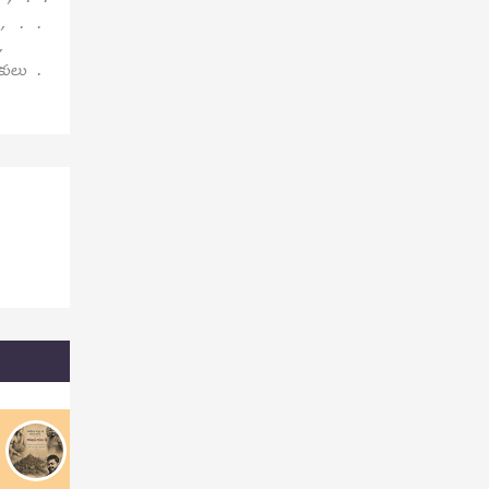
 , . .
,
పకులు .