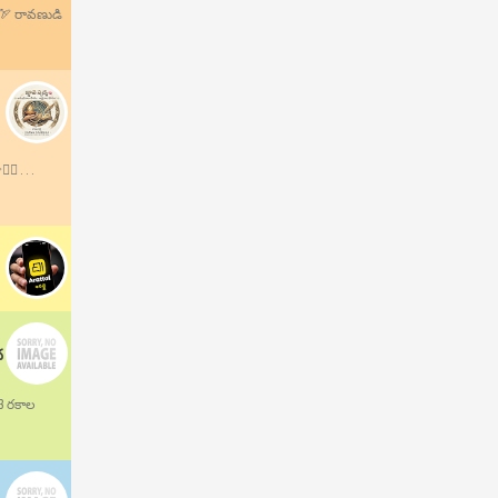
.🏹 రావణుడి
 . . .
ద
13 రకాల