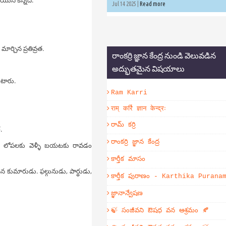
Jul 14 2025 |
Read more
ర్చిన ప్రతివ్రత.
రాంకర్రి జ్ఞాన కేంద్ర నుండి వెలువడిన
అద్భుతమైన విషయాలు
ంటారు.
Ram Karri
राम् कर्रि ज्ञान केन्द्रः
రామ్ కర్రి
.
రాంకర్రి జ్ఞాన కేంద్ర
యుహం లోపలకు వెళ్ళీ బయటకు రావడం
కార్తీక మాసం
న కుమారుడు. ఫల్గునుడు, పార్ధుడు,
కార్తీక పురాణం - Karthika Purana
జ్ఞానాన్వేషణ
🍃 సంజీవని ఔషధ వన ఆశ్రమం 🍂