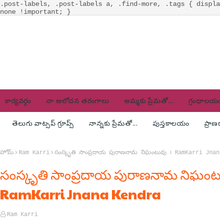
.post-labels, .post-labels a, .find-more, .tags { displa
none !important; }
కార్యవర్గం
నా ఆలోచన తరంగాలు
అమ్మకు ప్రేమతో...
గ్రంథాలయ
తెలుగు వాట్సప్ గ్రూప్స్
నాన్నకు ప్రేమతో...
పుస్తకాలయం
ప్రా
హోమ్
Ram Karri
సంస్కృతి సాంప్రదాయ పురాణనామ నిఘంటువు ౹ RamKarri Jna
సంస్కృతి సాంప్రదాయ పురాణనామ నిఘంటు
RamKarri Jnana Kendra
Ram Karri