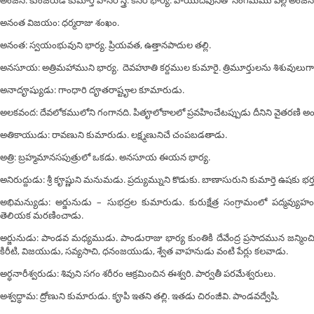
అనంత విజయం: ధర్మరాజు శంఖం.
అనంత: స్వయంభువుని భార్య. ప్రియవత, ఉత్తానపాదుల తల్లి.
అనసూయ: అత్రిమహాముని భార్య. దెవహూతి కర్దముల కుమారై. త్రిమూర్తులను శిశువులుగా మా
అనాదౄష్యుడు: గాంధారి దౄతరాష్టౄల కూమారుడు.
అలకవంద: దేవలోకములోని గంగానది. పితౄలోకాలలో ప్రవహించేటప్పుడు దీనిని వైతరణి అ
అతికాయుడు: రావణుని కుమారుడు. లక్ష్మణునిచే చంపబడతాడు.
అత్రి: బ్రహ్మమానసపుత్రులో ఒకడు. అనసూయ ఈయన భార్య.
అనిరుద్దుడు: శ్రీ కౄష్ణుని మనుమడు. ప్రద్యుమ్నుని కొడుకు. బాణాసురుని కుమార్తె ఉషకు భర్త
అభిమన్యుడు: అర్జునుడు – సుభద్రల కుమారుడు. కురుక్షేత్ర సంగ్రామంలో పద్మవ్
తెలియక మరణించాడు.
అర్జునుడు: పాండవ మధ్యముడు. పాండురాజు భార్య కుంతికి దేవేంద్ర ప్రసాదమున జన్మించి
కిరీటి, విజయుడు, సవ్యసాచి, ధనంజయుడు, శ్వేత వాహనుడు వంటి పేర్లు కలవాడు.
అర్ధనారీశ్వరుడు: శివుని సగం శరీరం ఆక్రమించిన ఈశ్వరి. పార్వతీ పరమేశ్వరులు.
అశ్వద్ధామ: ద్రోణుని కుమారుడు. కౄపి ఇతని తల్లి. ఇతడు చిరంజీవి. పాండవద్వేషి.