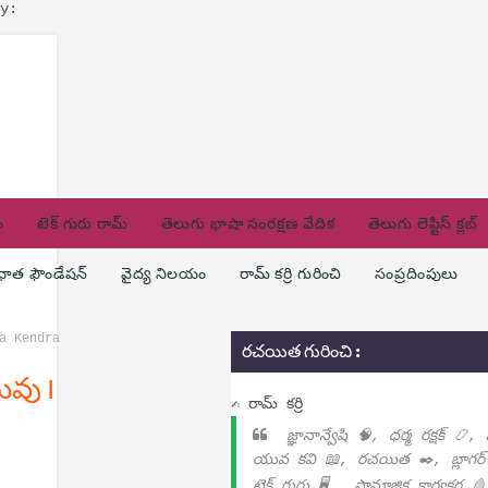
y:
ం
టెక్ గురు రామ్
తెలుగు భాషా సంరక్షణ వేదిక
తెలుగు లెఫ్టిస్ క్లబ్
ణధాత ఫౌండేషన్
వైద్య నిలయం
రామ్ కర్రి గురించి
సంప్రదింపులు
na Kendra
రచయిత గురించి :
వు ౹
✍ రామ్ కర్రి
జ్ఞానాన్వేషి 🧠, ధర్మ రక్షక్ 📿,
యువ కవి 📖, రచయిత ✒️, బ్లాగర్
టెక్ గురు 🖥️ , సామాజిక కార్యకర్త 