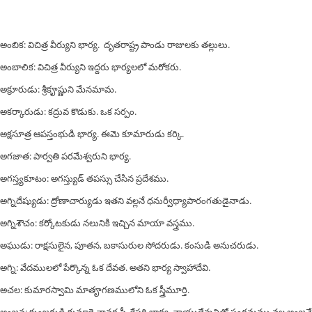
అంబిక: విచిత్ర వీర్యుని భార్య. దృతరాష్ట్ర పాండు రాజులకు తల్లులు.
అంబాలిక: విచిత్ర వీర్యుని ఇద్దరు భార్యలలో మరోకరు.
అక్రూరుడు: శ్రీకౄష్ణుని మేనమామ.
అకర్కారుడు: కద్రువ కొడుకు. ఒక సర్పం.
అక్షసూత్ర ఆపస్తంభుడి భార్య. ఈమె కూమారుడు కర్కి.
అగజాత: పార్వతి పరమేశ్వరుని భార్య.
అగస్త్యకూటం: అగస్త్యుడ్ తపస్సు చేసిన ప్రదేశము.
అగ్నిదేష్యుడు: ద్రోణాచార్యుడు ఇతని వల్లనే ధనుర్వీధ్యాపారంగతుడైనాడు.
అగ్నిశౌచం: కర్కోటకుడు నలునికి ఇచ్చిన మాయా వస్త్రము.
అఘుడు: రాక్షసులైన, పూతన, బకాసురుల సోదరుడు. కంసుడి అనుచరుడు.
అగ్ని: వేదములలో పేర్కొన్న ఓక దేవత. అతని భార్య స్వాహాదేవి.
అచల: కుమారస్వామి మాతౄగణములోని ఓక స్త్రీమూర్తి.
అంజన: కుంజరుడి కుమార్తె వానర స్త్రీ. కేసరి భార్య. వాయుదేవునితో సంగమము వల్ల అంజనే