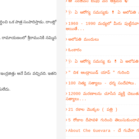
🪷 సంజీవని ఔషధ వన ఆశ్రమం 🍃
🩺 ఏ ఆరోగ్య సమస్యకు 💊 ఏ అలోపతి
ధించి ఒక పాత్ర సంపాదిస్తాడు. దాంట్లో
1960 - 1990 మధ్యలో మీరు పుట్టినవా
అయితే...
రామాయణంలో శ్రీరామునికి నమ్మిన
అలోపతి మందులు
ఓంకారం
🩺 ఏ ఆరోగ్య సమస్య కు 💊 ఏ అలోపత
ంద్రజిత్తు అనే పేరు వచ్చినది. ఇతని
" దిశ ఆండ్రాయిడ్ యాప్ " గురించి
100 నిత్య సత్యాలు - ధర్మ సందేహాలు.
యలేదు.
12000 మరణాలను చూసిన వ్యక్తి చెబుతు
సత్యాలు...
21 రకాల మొక్కల ( పత్రి )
5 రోజుల దీపావళి గురించి తెలుసుకుంద
About Che Guevara - చే గువేరా గు