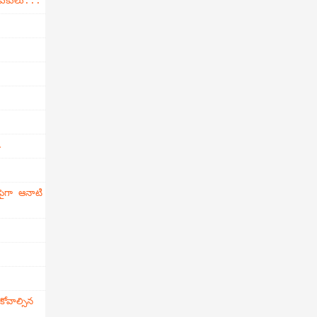
డుకులు...
.
ైగా ఆనాటి
వాల్సిన