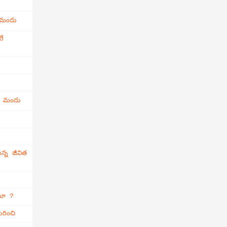
 మందు
రే
ి మందు
న్న జీవిత
ామా ?
రించి