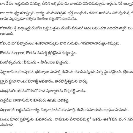
గాండీవం: అర్జునుని ధనస్సు. దీనిని అగ్నిదేవుడు ఖాండవ దహనమప్పుడు అర్జునునికి ఇచ్చా
గాంధారి: ధౄతరాష్ట్రుని భార్య. మహపతివ్రత. భర్త అంధుడు కనుక తానును పరుపు
తాను ఎల్లప్పుడూ కళ్ళకు గంతలు కట్టుకొని ఉండును.
గోదాదేవి: శ్రీ విల్లిపుత్తురులోని విష్ణుచిత్తుని తులసి వనంలో ఆమె లభించగా పెరియాళ్వార్ ప
అయింది.
గోవింద భగవత్పాదులు: శంకరాచార్యులు వారి గురువు. గౌడపాదాచార్యుల శిష్యులు.
గౌతమ సూత్రాలు: గౌతమ మహర్షి ప్రోక్తమైన ధర్మశాస్త్రం.
ఘటోత్కచుడు: భీముడు – హిడింబల పుత్రుడు.
ఘౄతాచి: ఒక అప్సరస. భరద్వాజ మహర్షి ఈమెను చూచినప్పుడు వీర్య స్ఖలనమైంది. ద్రోణుడు
జ్ణ్జాన ప్రసూనాంబ: పరాశక్తి అవతారం. కాళహస్తీశ్వరుని భార్య.
చంద్రమతి: యమలోకంలో పాప పుణ్యాలను లెక్కకట్టే వాడు.
చిత్రరేఖ: బాణాసురుని కూతురు ఉషకు చెలికత్తె.
చిత్రాంగద: అర్జునుని భార్య. చిత్రవాహనుని కూమార్తె. ఈమె కుమారుడు బభ్రువాహనుడు.
జంబుమాలి: ప్రహస్తుని కుమారుడు. రావణుని సేనాధిపతుల్లో ఒకడు అశోకవన భ
చంపాడు.