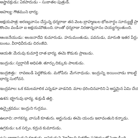
అష్టావక్రుడు: ఏకపాదుడు – సుజాతల పుత్రుడ్.
అహల్య: గౌతముని భార్య.
అక్షయపాత్ర: అరణ్యవాసం చేస్తున్న ధర్మరాజు తన వెంట బ్రాహ్మణుల భోజనార్ధం సూర్యుణ్ణీ ప్రార్
కొంచెం వండినా ఐ అక్షయమౌతుంది. దాంతో ధర్మరాజు నిరతాన్నదానం చెయ్యగల్గుతుంది.
ఆంజనేయుడు: అంజనాదేవి కుమారుడు. హనుమంతుడు, పవనుడు, మారుతి ఇతర పేర్లు. 
బంటు. వీరాధివీరుడు చిరంజీవి.
ఆయతి: మేరువు కుమార్తె దాత భార్య. ఈమె కొడుకు ప్రాణుడు.
ఇంద్రుడు: స్వర్గానికి అధిపతి. తూర్పు దిక్కుకు పాలకుడు.
ఇంద్రజిత్తు: రావణుడి పెద్దకొడుకు. మరోపేరు మేగనాధుడు. ఇంద్రున్ని జయించాడు కాబట్టి ఇ
భార్య సులోచన.
ఇంద్రమాల: ఒక కమలమాలిక ఎన్నడూ వాడనిది. మాల ధరించినవారిని ఏ అస్త్రమైన ఏమి చే
ఉశన: భౄగువు భార్య. శుక్రుడి తల్లి.
ఉచ్చైశ్రవము: ఇంద్రుని గుర్రము.
ఉలూచి: నాగకన్య. వాసుకి కూతురు. అర్ణునుడు ఈమె యందు ఇలావంతుని కన్నాడు.
ఉగ్రకుడు: ఒక సర్పం, కద్రువ కుమారుడు.
ఉష: బాణాసురుని కూతురు. అనిరుద్ధుని మోహించి చిత్రలేఖ సహాయంతో పెళ్ళాడింది.