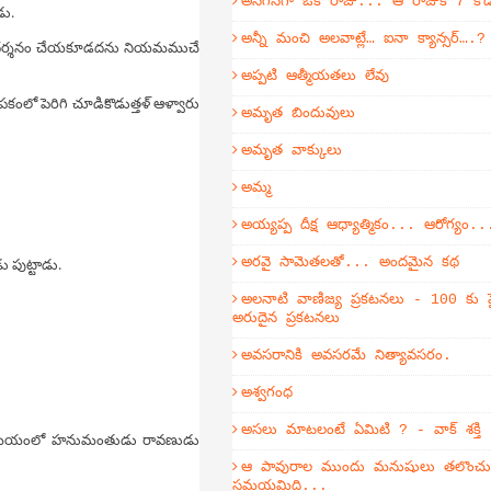
అనగనగా ఒక రాజు... ఆ రాజుకి 7 కొ
డు.
అన్నీ మంచి అలవాట్లే… ఐనా క్యాన్సర్….?
రుష దర్శనం చేయకూడదను నియమముచే
అప్పటి ఆత్మీయతలు లేవు
ెంపకంలో పెరిగి చూడికొడుత్తళ్ ఆళ్వారు
అమృత బిందువులు
అమృత వాక్కులు
అమ్మ
అయ్యప్ప దీక్ష ఆధ్యాత్మికం... ఆరోగ్యం..
 పుట్టాడు.
అరవై సామెతలతో... అందమైన కథ
అలనాటి వాణిజ్య ప్రకటనలు - 100 కు ప
అరుదైన ప్రకటనలు
అవసరానికి అవసరమే నిత్యావసరం.
అశ్వగంధ
అసలు మాటలంటే ఏమిటి ? - వాక్ శక్తి
ంగ సమయంలో హనుమంతుడు రావణుడు
ఆ పావురాల ముందు మనుషులు తలొంచుకో
సమయమిది...