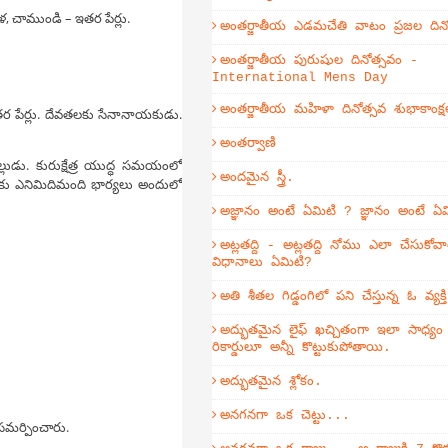
ళ, చాముండి – ఇతర పేర్లు.
అంతర్జాతీయ ఎడమచేతి వాటం ప్రజల దిన
అంతర్జాతీయ పురుషుల దినోత్సవం -
International Mens Day
అంతర్జాతీయ మహిళా దినోత్సవ శుభాకాంక్ష
ఇతర పేర్లు. దేవతలకు సేనానాయకుడు.
అంతర్వాణి
ల్లుడు. కురుక్షేత్ర యుద్ధ సమయంలో
అందమైన స్త్రీ.
ఈయనకు ఎనిమిదిమంది భార్యలు అందులో
అజ్ఞానం అంటే ఏమిటి ? జ్ఞానం అంటే ఏ
అట్లతద్ది - అట్లతద్ది నోము ఎలా చేసుకోవా
విధానాలు ఏమిటి?
అతి శీతల గిడ్డంగిలో పని చేస్తున్న ఓ వ్యక
అద్భుతమైన లైఫ్ ఖచ్చితంగా ఇలా సాధ్య
రికార్డులూ అన్నీ కొట్టుకుపోతాయి.
అద్భుతమైన శ్లోకం.
అనగనగా ఒక చెట్టు...
 సమర్పించారు.