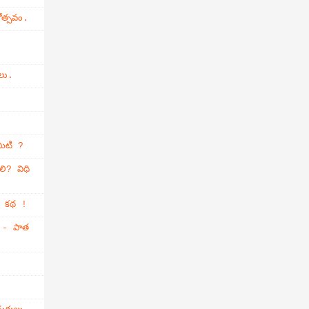
ోత్సవం.
లు.
మిటి ?
లి? విధి
్తి కథ !
ం - పాత