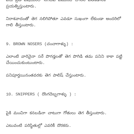
వీరు ప్రతీ విషయంలో నెగటివ్ ఏముందో దానిని వెతకడానికి
ప్రయత్నిస్తుంటారు.
నిరాశవాదంతో తెగ నలిగిపోతూ ఎవడూ సుఖంగా లేకుండా అందరిలో
గాలి తీస్తుంటారు.
9. BROWN NOSERS (చంచాగాళ్ళు) :
ఎలాంటి వారినైనా సరే పొగడ్తలతో తెగ పొగిడి తమ పనిని కాకా పట్టి
చేయించుకుంటుంటారు.
పనిపూర్తయినంతవరకు తెగ పాలిష్ చేస్తుంటారు.
10. SNIPPERS ( దొంగదెబ్బగాళ్ళు ) :
పైకి మంచిగా కనబడినా చాటుగా గోతులు తెగ తీస్తుంటారు.
ఎటువంటి పరిస్థితుల్లో ఎవరికీ దొరకరు.