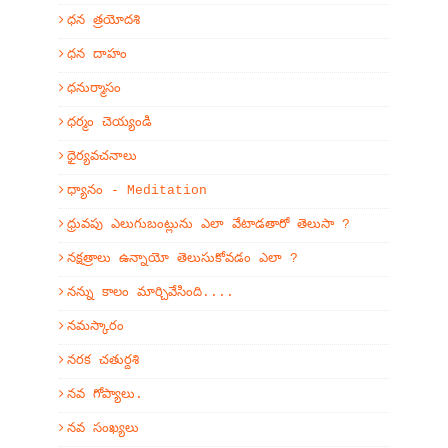
ధన త్రయోదశి
ధన దాహం
ధనుర్మాసం
ధర్మం చెయ్యండి
ధైర్యవచనాలు
ధ్యానం - Meditation
ధ్రువపు ఎలుగుబంట్లును ఎలా వేటాడతారో తెలుసా ?
నక్షత్రాలు ఉన్నాయో తెలుసుకోవడం ఎలా ?
నన్ను కాలం మార్చివేసింది....
నమస్కారం
నరక చతుర్దశి
నవ గోప్యాలు.
నవ సంఖ్యలు