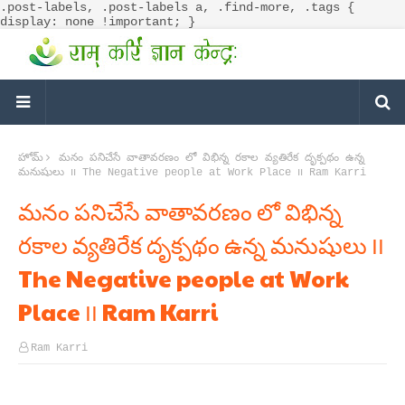
.post-labels, .post-labels a, .find-more, .tags {
display: none !important; }
హోమ్
మనం పనిచేసే వాతావరణం లో విభిన్న రకాల వ్యతిరేక దృక్పథం ఉన్న
మనుషులు ౹౹ The Negative people at Work Place ౹౹ Ram Karri
మనం పనిచేసే వాతావరణం లో విభిన్న
రకాల వ్యతిరేక దృక్పథం ఉన్న మనుషులు ౹౹
The Negative people at Work
Place ౹౹ Ram Karri
Ram Karri