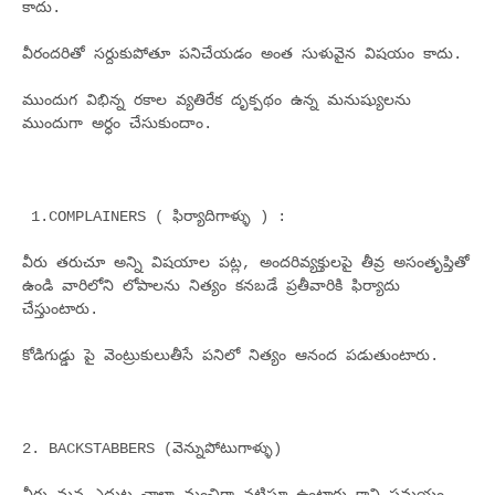
కాదు.
వీరందరితో సర్దుకుపోతూ పనిచేయడం అంత సుళువైన విషయం కాదు.
ముందుగ విభిన్న రకాల వ్యతిరేక దృక్పథం ఉన్న మనుష్యులను
ముందుగా అర్ధం చేసుకుందాం.
1.COMPLAINERS ( ఫిర్యాదిగాళ్ళు ) :
వీరు తరుచూ అన్ని విషయాల పట్ల, అందరివ్యక్తులపై తీవ్ర అసంతృప్తితో
ఉండి వారిలోని లోపాలను నిత్యం కనబడే ప్రతీవారికి ఫిర్యాదు
చేస్తుంటారు.
కోడిగుడ్డు పై వెంట్రుకులుతీసే పనిలో నిత్యం ఆనంద పడుతుంటారు.
2. BACKSTABBERS (వెన్నుపోటుగాళ్ళు)