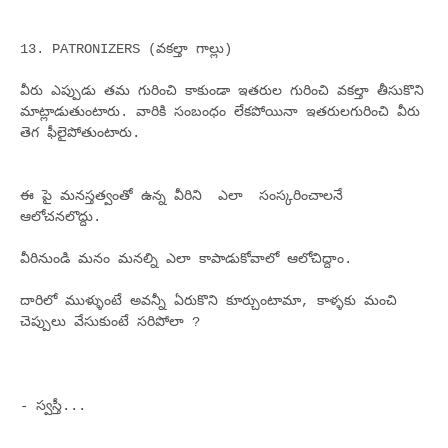
13. PATRONIZERS (వకల్తా గాల్లు)
వీరు ఎప్పుడు తమ గురించి కాకుండా ఇతరుల గురించి వకల్తా తీసుకొని
మాట్లాడుతుంటారు. వారికి సంబంధం లేకపోయినా ఇతరులగురించి వీరు
తెగ ఫీలైపోతుంటారు.
ఈ పై మనస్తత్వంతో ఉన్న వీరిని ఎలా సంస్కరించాలనే
ఆలోచనలొద్దు.
వీరినుండి మనం మనల్ని ఎలా కాపాడుకోవాలో ఆలోచిద్దాం.
దారిలో ముళ్ళుంటే అవన్నీ ఏరుకొని కూర్చుంటామా, కాళ్ళకు మంచి
చెప్పులు వేసుకుంటే సరిపోలా ?
- స్వస్తీ...