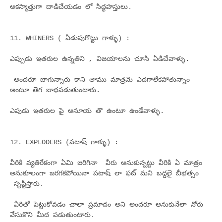
అకస్మాత్తుగా దాడిచేయడం లో సిద్ధహస్తులు.
11. WHINERS ( ఏడుపుగొట్టు గాళ్ళు) :
ఎప్పుడు ఇతరుల ఉన్నతిని , విజయాలను చూసి ఏడిచేవాళ్ళు.
అందరూ బాగున్నారు కాని తాము మాత్రమె ఎదగాలేకపోతున్నాం
అంటూ తెగ బాధపడుతుంటారు.
ఎపుడు ఇతరుల పై అసూయ తొ ఉంటూ ఉండేవాళ్ళు.
12. EXPLODERS (పటాష్ గాళ్ళు) :
వీరికి వ్యతిరేకంగా ఏమి జరిగినా వీరు అనుకున్నట్టు వీరికి ఏ మాత్రం
అనుకూలంగా జరగకపోయినా పటాష్ లా ఫట్ మని బద్దలై బీభత్సం
సృష్టిస్తారు.
వీరితో పెట్టుకోవడం చాలా ప్రమాదం అని అందరూ అనుకునేలా నోరు
వేసుకొని మీద పడుతుంటారు.