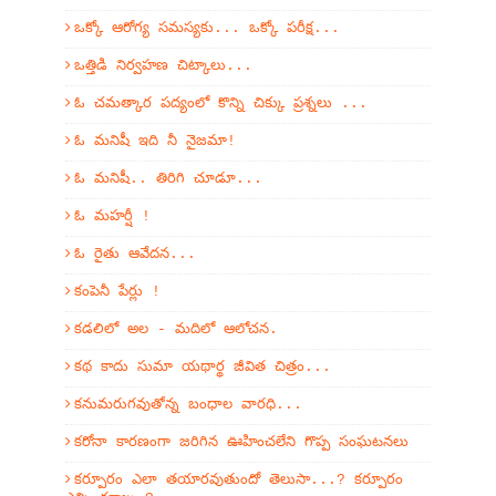
ఒక్కో ఆరోగ్య సమస్యకు... ఒక్కో పరీక్ష...
ఒత్తిడి నిర్వహణ చిట్కాలు...
ఓ చమత్కార పద్యంలో కొన్ని చిక్కు ప్రశ్నలు ...
ఓ మనిషీ ఇది నీ నైజమా!
ఓ మనిషీ.. తిరిగి చూడూ...
ఓ మహర్షీ !
ఓ రైతు ఆవేదన...
కంపెనీ పేర్లు !
కడలిలో అల - మదిలో ఆలోచన.
కథ కాదు సుమా యథార్థ జీవిత చిత్రం...
కనుమరుగవుతోన్న బంధాల వారధి...
కరోనా కారణంగా జరిగిన ఊహించలేని గొప్ప సంఘటనలు
కర్పూరం ఎలా తయారవుతుందో తెలుసా...? కర్పూరం