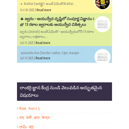
🔹 Arattai ( అరట్టై ) అంటే ఏమిటి?Arattai...
Oct 03 2025 |
Read more
🔥 జ్వరం – ఆయుర్వేద దృష్టిలో సంపూర్ణ విజ్ఞానం ౹
🌿 13 రకాల జ్వరాలకు ఆయుర్వేద చికిత్సలు
జ్వరం (Jvaraḥ) అంటే ఏమిటి? – ఆయుర్వేదంలోని 13 రకాల
జ్వరాలు, లక్షణాలు,...
Jul 15 2025 |
Read more
.ayurveda-box { border-radius: 12px; margin:...
Jul 14 2025 |
Read more
రాంకర్రి జ్ఞాన కేంద్ర నుండి వెలువడిన అద్భుతమైన
విషయాలు
Ram Karri
राम् कर्रि ज्ञान केन्द्रः
రామ్ కర్రి