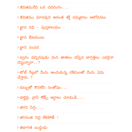
జీవితమనేది ఒక చదరంగం...
జీవితము మానవుని అనంత శక్తి నమ్మకాలు ఆలోచనలు
జ్ఞాన నిధి - పుస్తకాలయం
జ్ఞాన భీజములు
జ్ఞాన సంపద
జ్వరం వచ్చినపుడు మన తాతలు చెప్పిన జాగ్రత్తలు ఎవరైనా
చెప్తున్నారా..?
టోల్ గేట్లలో మీరు అందుకున్న రశీదులతో మీరు ఏమి
చేస్తారు ?
డబ్బుతో కొనలేని సంతోషం...
డాక్టర్లు వ్రాసే కోడ్స్ అర్ధాలు చూడండి...
తగని సిగ్గు...
తగినంత నిద్ర లేకపోతే !
తథాగత బుద్థుడు