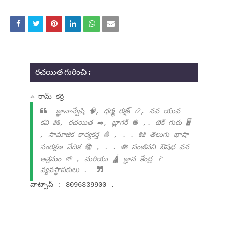
రచయిత గురించి :
✍ రామ్ కర్రి
జ్ఞానాన్వేషి 🧠, ధర్మ రక్షక్ 📿, నవ యువ
కవి 📖, రచయిత ✒️, బ్లాగర్ 🪩 ,. టెక్ గురు 🖥️
, సామాజిక కార్యకర్త 🩸 , . . 📖 తెలుగు భాషా
సంరక్షణ వేదిక 📚 , . . 🪷 సంజీవని ఔషధ వన
ఆశ్రమం 🌱 , మరియు 🛕 జ్ఞాన కేంద్ర 🚩
వ్యవస్థాపకులు .
వాట్సాప్ : 8096339900 .