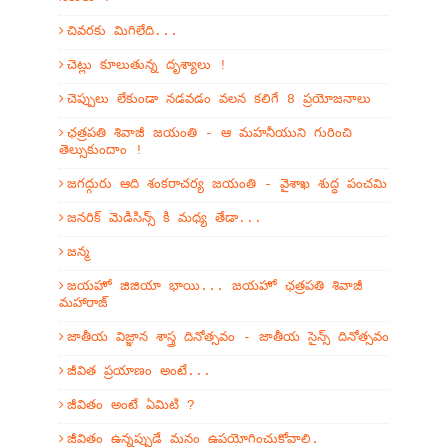
చివరకు మిగిలేది...
చెట్లు కూలుతున్న దృశ్యాలు !
చెప్పులు లేకుండా నడవడం వలన కలిగే 8 ప్రయోజనాలు
ఛత్రపతి శివాజీ జయంతి - ఆ మహనీయుని గురించి
తెల్సుకుందాం !
జగద్గురు ఆది శంకరాచర్య జయంతి - వైశాఖ శుద్ధ పంచమి
జనరిక్ మెడిసిన్స్ కి మధ్య తేడా...
జన్మ
జయహో జిజియా భాయి... జయహో ఛత్రపతి శివాజీ
మహారాజ్
జాతీయ విజ్ఞాన శాస్త్ర దినోత్సవం - జాతీయ సైన్స్ దినోత్సవం
జీవిత ప్రయాణం అంటే...
జీవితం అంటే ఏమిటి ?
జీవితం ఉన్నప్పుడే మనం ఉపయోగించుకోవాలి.