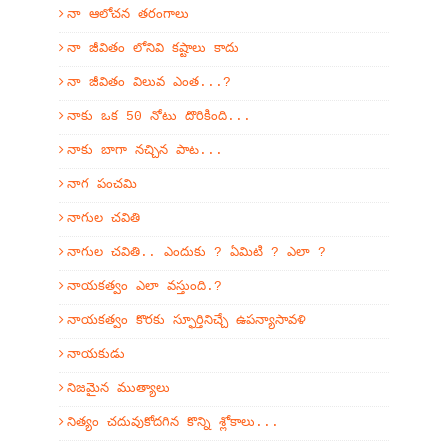
నా ఆలోచన తరంగాలు
నా జీవితం లోనివి కష్టాలు కాదు
నా జీవితం విలువ ఎంత...?
నాకు ఒక 50 నోటు దొరికింది...
నాకు బాగా నచ్చిన పాట...
నాగ పంచమి
నాగుల చవితి
నాగుల చవితి.. ఎందుకు ? ఏమిటి ? ఎలా ?
నాయకత్వం ఎలా వస్తుంది.?
నాయకత్వం కొరకు స్ఫూర్తినిచ్చే ఉపన్యాసావళి
నాయకుడు
నిజమైన ముత్యాలు
నిత్యం చదువుకోదగిన కొన్ని శ్లోకాలు...