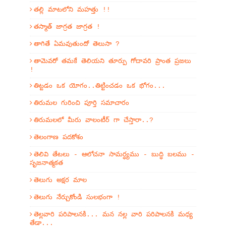
తల్లి మాటలోని మహత్తు !!
తస్మాత్ జాగ్రత జాగ్రత !
తాగితే ఏమవుతుందో తెలుసా ?
తామెవరో తమకే తెలియని తూర్పు గోదావరి ప్రాంత ప్రజలు
!
తిట్టడం ఒక యోగం..తిట్టించడం ఒక భోగం...
తిరుమల గురించి పూర్తి సమాచారం
తిరుమలలో మీరు వాలంటీర్ గా చేస్తారా..?
తెలంగాణ పదకోశం
తెలివి తేటలు - ఆలోచనా సామర్ధ్యము - బుద్ధి బలము -
సృజనాత్మకత
తెలుగు అక్షర మాల
తెలుగు నేర్చుకోండి సులభంగా !
తెల్లవారి పరిపాలనకి... మన నల్ల వారి పరిపాలనకి మధ్య
తేడా...