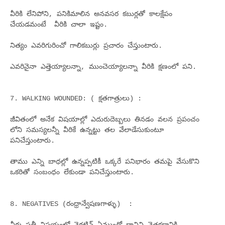
వీరికి లేనిపోని, పనికిమాలిన అనవసర కబుర్లతో కాలక్షేపం
చేయడమంటే వీరికి చాలా ఇష్టం.
నిత్యం ఎవరిగురించో గాలికబుర్లు ప్రచారం చేస్తుంటారు.
ఎవరినైనా ఎత్తెయ్యాలన్నా, ముంచెయ్యాలన్నా వీరికి క్షణంలో పని.
7. WALKING WOUNDED: ( క్షతగాత్రులు) :
జీవితంలో అనేక విషయాల్లో ఎదురుదెబ్బలు తినడం వలన ప్రపంచం
లోని సమస్యలన్నీ వీరికే ఉన్నట్టు తల వేలాడేసుకుంటూ
పనిచేస్తుంటారు.
తాము ఎన్ని బాధల్లో ఉన్నప్పటికీ ఒక్కరే పనిభారం తమపై వేసుకొని
ఒకరితో సంబంధం లేకుండా పనిచేస్తుంటారు.
8. NEGATIVES (రంధ్రాన్వేషణగాళ్ళు) :