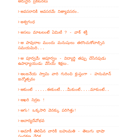
అరుదైన ప్రకటనలు
అవసరానికి అవసరమే నిత్యావసరం.
అశ్వగంధ
అసలు మాటలంటే ఏమిటి ? - వాక్ శక్తి
ఆ పావురాల ముందు మనుషులు తలొంచుకోవాల్సిన
సమయమిది...
ఆ పూర్వమే అపూర్వం - విద్యార్థి తప్పు చేసినపుడు
ఉపాధ్యాయుడు వేసేయ్ శిక్షలు.
ఆంజనేయ స్వామి వారి గురించి క్లుప్తంగా - హనుమాన్
జన్మోత్సవం
ఆకుంటే .....ఈకుంటే...మీకుంటే....మాకుంటే..
ఆఖరి నిద్రట !
ఆగు! ఒక్కసారి వెనక్కు పరిగెత్తు!
ఆచార్యదేవోభవ
ఆచూకీ తెలిపిన వారికి బహుమతి - తెలుగు భాషా
సంరక్షణ వేదిక