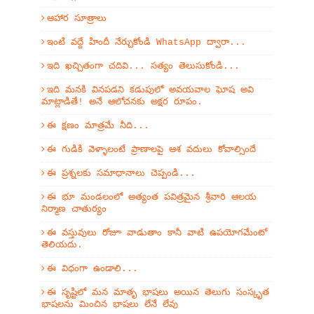
ఆహార సూత్రాలు
ఇంటి వద్దే హిందీ నేర్చుకోండి WhatsApp ద్వారా...
ఇది ఖచ్చితంగా చదివి... సత్యం తెలుసుకోండి...
ఇది మనకి వినపడని కడుపులో అవయవాల ఘోష అవి
మాట్లాడితే! అనే ఆలోచనకు అక్షర రూపం.
ఈ క్షణం మాత్రమే నీది...
ఈ గుడికి వెళ్ళాలంటే ప్రాణాలపై ఆశ వదులు కోవాల్సిందే
ఈ ప్రశ్నలకు సమాధానాలు చెప్పండి...
ఈ భూ మండలంలో అత్యంత పవిత్రమైన శ్రీవారి ఆలయ
నిర్మాణ చాతుర్యం
ఈ వస్తువులు రోజూ వాడుతాం కానీ వాటి ఉపయోగమేంటో
తెలియదు.
ఈ విధంగా ఉండాలి...
ఈ సృష్టిలో మన మాతృ భాషలు అయిన తెలుగు సంస్కృత
భాషలను మించిన భాషలు లేనే లేవు