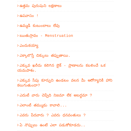
ఉత్తమ పురుషుని లక్షణాలు
ఉపవాసం !
ఉమ్మడి కుటుంబాలు లేవు
ఋతుస్రావం - Menstruation
ఎందుకయ్యా
ఎక్కాలొస్తే చిక్కులు తప్పుతాయి.
ఎక్కువ ఖరీదు కలిగిన బైక్ - ప్రాణాలను కబళించే ఒక
యమపాశం.
ఎక్కువ సేపు కూర్చుని ఉండటం వలన మీ ఆరోగ్యానికి హాని
కలుగుతుందా?
ఎదుటి వారు చెప్పేది నిజమా లేక అబద్ధమా ?
ఎలాంటి తమ్ముడు కావాలి...
ఎవరు పేదవారు ? ఎవరు ధనవంతులు ?
ఏ నొప్పులు ఉంటే ఎలా పడుకోకూడదు..