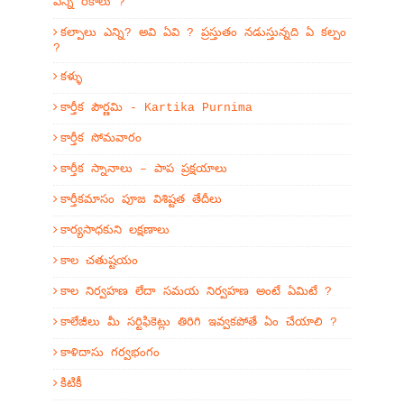
ఎన్ని రకాలు ?
కల్పాలు ఎన్ని? అవి ఏవి ? ప్రస్తుతం నడుస్తున్నది ఏ కల్పం
?
కళ్ళు
కార్తీక పౌర్ణమి - Kartika Purnima
కార్తీక సోమవారం
కార్తీక స్నానాలు – పాప ప్రక్షయాలు
కార్తీకమాసం పూజ విశిష్టత తేదీలు
కార్యసాధకుని లక్షణాలు
కాల చతుష్టయం
కాల నిర్వహణ లేదా సమయ నిర్వహణ అంటే ఏమిటే ?
కాలేజీలు మీ సర్టిఫికెట్లు తిరిగి ఇవ్వకపోతే ఏం చేయాలి ?
కాళిదాసు గర్వభంగం
కిటికీ