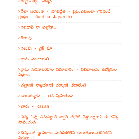
గర్భకవిత్వ' పద్యం
గీతా జయంతి - భగవద్గీత - ప్రపంచమంతా గౌరవించే
గ్రంథం - Geetha Jayanthi
గెలిచావ్ రా తెల్లోడా…!
గెలుపు
గెలుపు - నైక్ షూ
గ్రామ పంచాయతీ
గ్రామ సచివాలయాల సమాచారం - సచివాలయ ఉద్యోగుల
విధులు
చట్టానికీ న్యాయానికి ధర్మానికీ తేడాలేంటీ
చాణుక్యుడు - తన స్నేహితుడు
చారు - Rasam
చిన్న చిన్న సమస్యలకే డాక్టర్ దగ్గరికి వెళ్తున్నారా? ఈ టిప్స్
పాటించండి
చిన్ననాటి జ్ఞాపకాలు…మరిచిపోలేని గురుతులు…తరిగిపోని
సిరులు !