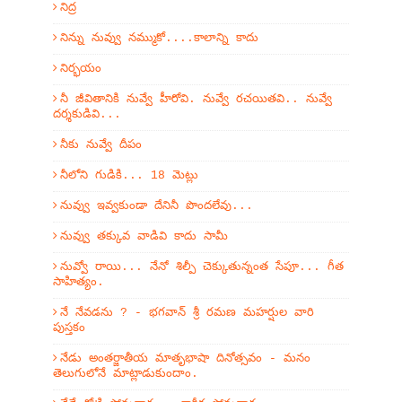
నిద్ర
నిన్ను నువ్వు నమ్ముకో....కాలాన్ని కాదు
నిర్భయం
నీ జీవితానికి నువ్వే హీరోవి. నువ్వే రచయితవి.. నువ్వే
దర్శకుడివి...
నీకు నువ్వే దీపం
నీలోని గుడికి... 18 మెట్లు
నువ్వు ఇవ్వకుండా దేనినీ పొందలేవు...
నువ్వు తక్కువ వాడివి కాదు సామీ
నువ్వో రాయి... నేనో శిల్పీ చెక్కుతున్నంత సేపూ... గీత
సాహిత్యం.
నే నేవడను ? - భగవాన్ శ్రీ రమణ మహర్షుల వారి
పుస్తకం
నేడు అంతర్జాతీయ మాతృభాషా దినోత్సవం - మనం
తెలుగులోనే మాట్లాడుకుందాం.