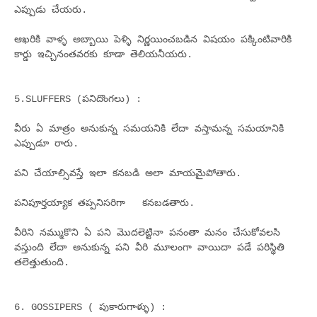
ఎప్పుడు చేయరు.
ఆఖరికి వాళ్ళ అబ్బాయి పెళ్ళి నిర్ణయించబడిన విషయం పక్కింటివారికి
కార్డు ఇచ్చినంతవరకు కూడా తెలియనీయరు.
5.SLUFFERS (పనిదొంగలు) :
వీరు ఏ మాత్రం అనుకున్న సమయనికి లేదా వస్తామన్న సమయానికి
ఎప్పుడూ రారు.
పని చేయాల్సివస్తే ఇలా కనబడి అలా మాయమైపోతారు.
పనిపూర్తయ్యాక తప్పనిసరిగా కనబడతారు.
వీరిని నమ్ముకొని ఏ పని మొదలెట్టినా పనంతా మనం చేసుకోవలసి
వస్తుంది లేదా అనుకున్న పని వీరి మూలంగా వాయిదా పడే పరిస్థితి
తలెత్తుతుంది.
6. GOSSIPERS ( పుకారుగాళ్ళు) :