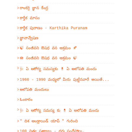
రాంకర్రి జ్ఞాన కేంద్ర
కార్తీక మాసం
కార్తీక పురాణం - Karthika Puranam
జ్ఞానాన్వేషణ
🍃 సంజీవని ఔషధ వన ఆశ్రమం 🍂
🪷 సంజీవని ఔషధ వన ఆశ్రమం 🍃
🩺 ఏ ఆరోగ్య సమస్యకు 💊 ఏ అలోపతి మందు
1960 - 1990 మధ్యలో మీరు పుట్టినవారే అయితే...
అలోపతి మందులు
ఓంకారం
🩺 ఏ ఆరోగ్య సమస్య కు 💊 ఏ అలోపతి మందు
" దిశ ఆండ్రాయిడ్ యాప్ " గురించి
100 నిత్య సత్యాలు - ధర్మ సందేహాలు.