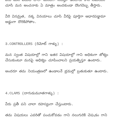
వీరు మన ఎదుట చాలా మంచిగా నటిస్తూ ఉంటారు కాని సమయం
చూసి మన అంచనాకు ఏ మాత్రం అందకుండా దొంగదెబ్బ తీస్తారు.
వీరి వినమ్రత, నక్క వినయాలు చూసి వీరిపై పూర్తిగా ఆధారపడ్డామా
అడ్డంగా దొరికిపోతాం.
3.CONTROLLERS (రిమోట్ గాళ్ళు) :
మన స్వంత విషయాల్లో గాని ఇతర విషయాల్లో గాని అధికంగా జోక్యం
చేసుకుంటూ మనపై ఆధిక్యం చూపించాలని ప్రయత్నిస్తూ ఉంటారు.
అందరూ తమ నియంత్రణలో ఉండాలనే భ్రమల్లో బ్రతుకుతూ ఉంటారు.
4.CLAMS (దాగుడుమూతగాళ్ళు) :
వీరు ప్రతీ పని చాలా రహస్యంగా చేస్తుంటారు.
తమ విషయలు ఎవరితో పంచుకోవడం గాని నలుగురికి చెప్పడం గాని