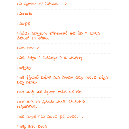
ఏ పురాణం లో ఏముంది...?
ఏకాంతం
ఏకాగ్రత
ఏడేడు పద్నాలుగు లోకాలంటారే అవి ఏవి ? మానవ
దేహంలో 14 లోకాలు
ఏది నిజం ?
ఏది సత్యం ? ఏదసత్యం ? ఓ మహాత్మా
ఐశ్వర్యం
ఒక క్రిస్టియన్ మహిళ మన హిందూ ధర్మం గురించి చెప్పిన
పచ్చి నిజాలు.
ఒక తండ్రి తన పిల్లలకు రాసిన ఒక లేఖ....
ఒక తరం ఈ ప్రపంచం నుండి కనుమరుగు
అవ్వబోతోంది...
ఒక స్కూల్ గేటు ముందే బైక్ పంచర్...
ఒక్క క్షణం విలువ