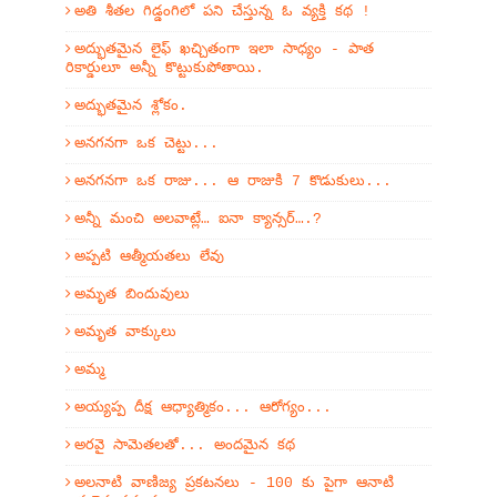
అతి శీతల గిడ్డంగిలో పని చేస్తున్న ఓ వ్యక్తి కథ !
అద్భుతమైన లైఫ్ ఖచ్చితంగా ఇలా సాధ్యం - పాత
రికార్డులూ అన్నీ కొట్టుకుపోతాయి.
అద్భుతమైన శ్లోకం.
అనగనగా ఒక చెట్టు...
అనగనగా ఒక రాజు... ఆ రాజుకి 7 కొడుకులు...
అన్నీ మంచి అలవాట్లే… ఐనా క్యాన్సర్….?
అప్పటి ఆత్మీయతలు లేవు
అమృత బిందువులు
అమృత వాక్కులు
అమ్మ
అయ్యప్ప దీక్ష ఆధ్యాత్మికం... ఆరోగ్యం...
అరవై సామెతలతో... అందమైన కథ
అలనాటి వాణిజ్య ప్రకటనలు - 100 కు పైగా ఆనాటి