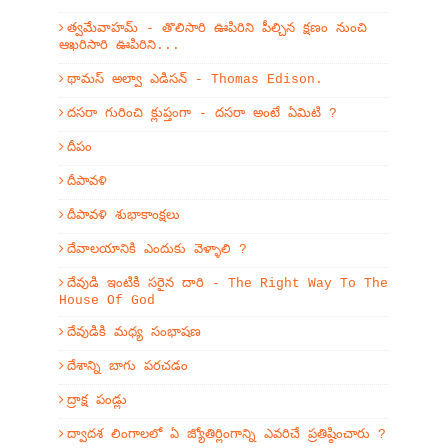
త్వమేవాహమ్‌ - తొలిసారి ఊపిరిని పీల్చిన క్షణం నుంచి
ఆఖరిసారి ఊపిరిని...
థామస్ అల్వా ఎడిసన్ - Thomas Edison.
దసరా గురించి క్లుప్తంగా - దసరా అంటే ఏమిటి ?
దీపం
దీపావళి
దీపావళి శుభాకాంక్షలు
దేవాలయానికి ఎందుకు వెళ్ళాలి ?
దేవుడి ఇంటికి సరైన దారి - The Right Way To The
House Of God
దేవుడికి మధ్య సంభాషణ
దేశాన్ని బాగు పరచడం
ద్రాక్ష పండ్లు
ద్వాదశ లింగాలలో ఏ జ్యోతిర్లింగాన్ని ఎవరిచే ప్రతిష్ఠించారు ?