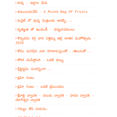
కుక్క - అద్దాల మేడ
కుటుంబమనేది - A Mixed Bag Of Fruits
కువైట్ లో వున్న మిత్రులకు అరబ్బీ...
కృతజ్ఞత తో ఉండండీ - ధన్యవాదములు
కొప్పవరం కర్రి వారి సత్తెమ్మ తల్లి జాతర మహోత్సవం -
2020
కోపం మనిషిని ఎలా దిగజారుస్తుందో...తెలుసుకో...
కోరిక చంపేస్తోంది - ఒకటి డబ్బు
క్రిష్ణాష్టమి సందర్భంగా...
క్షమా గుణం
క్షమా గుణం - ఒకటి క్షమించడం
క్షీరాబ్ది ద్వాదశి - చిలుకు ద్వాదశి - పావన ద్వాదశి -
యోగీశ్వర ద్వాదశి
గమ్యం లేని పయనం.