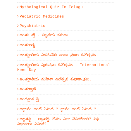
Mythological Quiz In Telugu
Pediatric Medicines
Psychiatric
అంతః శక్తి - హృదయ కమలం.
అంతరాత్మ
అంతర్జాతీయ ఎడమచేతి వాటం ప్రజల దినోత్సవం.
అంతర్జాతీయ పురుషుల దినోత్సవం - International
Mens Day
అంతర్జాతీయ మహిళా దినోత్సవ శుభాకాంక్షలు.
అంతర్వాణి
అందమైన స్త్రీ.
అజ్ఞానం అంటే ఏమిటి ? జ్ఞానం అంటే ఏమిటి ?
అట్లతద్ది - అట్లతద్ది నోము ఎలా చేసుకోవాలి? విధి
విధానాలు ఏమిటి?