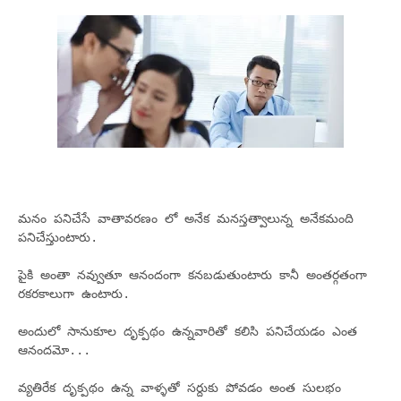
మనం పనిచేసే వాతావరణం లో అనేక మనస్తత్వాలున్న అనేకమంది
పనిచేస్తుంటారు.
పైకి అంతా నవ్వుతూ ఆనందంగా కనబడుతుంటారు కానీ అంతర్గతంగా
రకరకాలుగా ఉంటారు.
అందులో సానుకూల దృక్పథం ఉన్నవారితో కలిసి పనిచేయడం ఎంత
ఆనందమో...
వ్యతిరేక దృక్పథం ఉన్న వాళ్ళతో సర్దుకు పోవడం అంత సులభం