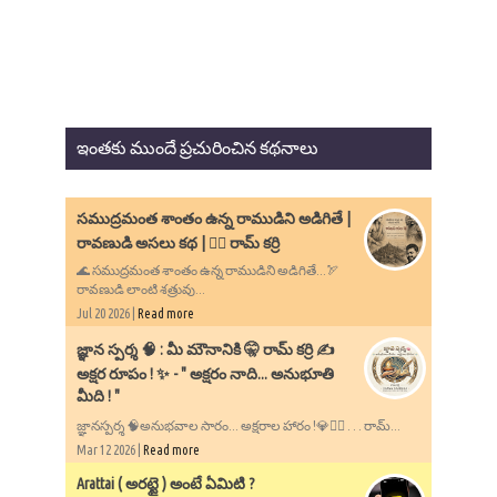
ఇంతకు ముందే ప్రచురించిన కథనాలు
సముద్రమంత శాంతం ఉన్న రాముడిని అడిగితే |
రావణుడి అసలు కథ | ✍🏻 రామ్ కర్రి
🌊 సముద్రమంత శాంతం ఉన్న రాముడిని అడిగితే...🏹
రావణుడి లాంటి శత్రువు...
Jul 20 2026 |
Read more
​జ్ఞాన స్పర్శ 🧠 : మీ మౌనానికి 🤫 రామ్ కర్రి ✍️
అక్షర రూపం ! ✨ - ​" అక్షరం నాది... అనుభూతి
మీది ! "
జ్ఞానస్పర్శ 🧠అనుభవాల సారం... అక్షరాల హారం !💎✍🏻 . . . రామ్...
Mar 12 2026 |
Read more
Arattai ( అరట్టై ) అంటే ఏమిటి ?