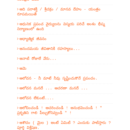
ఆది పరాశక్తి / శ్రీచక్రం / మానవ దేహం - యంత్రం
రూపమయితే
ఆధునిక ప్రపంచ వైద్యులను విస్మయ పరిచే అంశం భీష్మ
నిర్యాణంలో ఉంది
ఆధ్యాత్మిక జీవనం
ఆనందమయ జీవితానికి రహస్యాలు...
ఆనాటి రోజులే వేరు...
ఆమె
ఆలోచన - నీ మాటే నీవు సృష్టించుకొనే ప్రపంచం.
ఆలోచన మనదే ... ఆచరణా మనదే ...
ఆలోచన లేకుంటే....
ఆలోచించండి ! ఆచరించండి ! అనుభవించండి ! "
ప్రకృతిని గాలి పీల్చుకోనివ్వండి " !
ఆశౌచం ( మైల ) అంటే ఏమిటి ? ఎందుకు పాటిస్తారు ?
పూర్తి విశ్లేషణ.