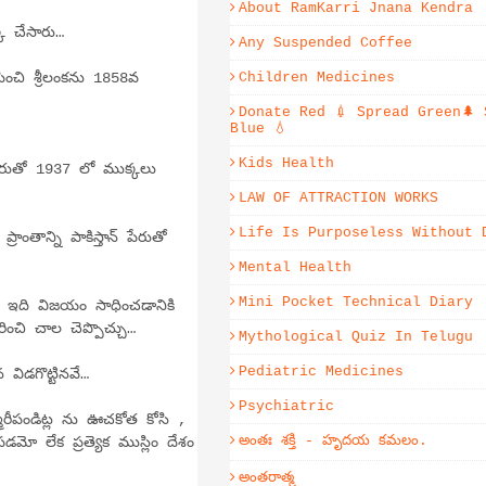
About RamKarri Jnana Kendra
క చేసారు…
Any Suspended Coffee
ంచి శ్రీలంకను 1858వ
Children Medicines
Donate Red 💉 Spread Green🌲 
Blue 💧
Kids Health
ేరుతో 1937 లో ముక్కలు
LAW OF ATTRACTION WORKS
Life Is Purposeless Without 
ాంతాన్ని పాకిస్తాన్ పేరుతో
Mental Health
Mini Pocket Technical Diary
. ఇది విజయం సాధించడానికి
రించి చాల చెప్పొచ్చు…
Mythological Quiz In Telugu
Pediatric Medicines
ిడగొట్టినవే…
Psychiatric
్మీరీపండిట్ల ను ఊచకోత కోసి ,
అంతః శక్తి - హృదయ కమలం.
పడమో లేక ప్రత్యెక ముస్లిం దేశం
అంతరాత్మ