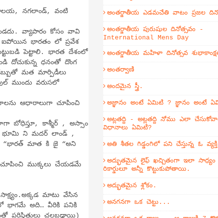
ేఘాలయ, నగలాండ్, వంటి
అంతర్జాతీయ ఎడమచేతి వాటం ప్రజల దిన
అంతర్జాతీయ పురుషుల దినోత్సవం -
ఉండదు. వ్యాపారం కోసం వావి
International Mens Day
్కల ఐపోయిన భారతం లో ప్రవేశ
ట్టుబడి పెట్టాలి. భారత దేశంలో
అంతర్జాతీయ మహిళా దినోత్సవ శుభాకాంక్ష
డి దోచుకున్న ధనంతో దొంగ
అంతర్వాణి
డబ్బుతో మత మార్పిడీలు
ంపుల్ ముందు వరుసలో
అందమైన స్త్రీ.
రంధాలను ఆధారాలుగా చూపించి
అజ్ఞానం అంటే ఏమిటి ? జ్ఞానం అంటే ఏ
అట్లతద్ది - అట్లతద్ది నోము ఎలా చేసుకోవా
బోధిస్తూ, కాశ్మీర్ , అస్సాం
విధానాలు ఏమిటి?
తృ భూమి ని మదర్ లాండ్ ,
 “భారత్ మాత కి జై “అని
అతి శీతల గిడ్డంగిలో పని చేస్తున్న ఓ వ్యక
అద్భుతమైన లైఫ్ ఖచ్చితంగా ఇలా సాధ్య
గ చూపించి ముక్కలు చేయడమే
రికార్డులూ అన్నీ కొట్టుకుపోతాయి.
అద్భుతమైన శ్లోకం.
ాక్ష్యం.అక్కడ మాటు వేసిన
అనగనగా ఒక చెట్టు...
 లో భాగమే అది… వీరికి పనికి
తో పరిస్థితులు చల్లబడ్డాయి)