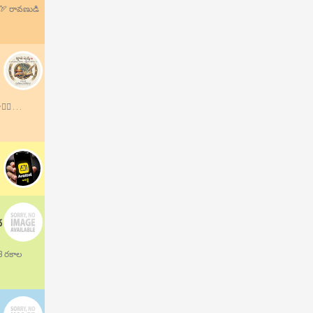
.🏹 రావణుడి
 . . .
ద
13 రకాల