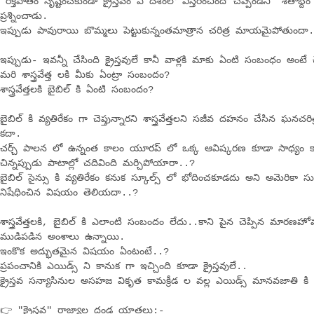
"రక్తపాతం సృష్టించకుండా క్రైస్తవం ఏ దేశంలో విస్తరించిందో చెప్పండని" శతాబ్ద
ప్రశ్నించాడు.
ఇప్పుడు పావురాయి బొమ్మలు పెట్టుకున్నంతమాత్రాన చరిత్ర మాయమైపోతుందా
ఇప్పుడు- ఇవన్నీ చేసింది క్రైస్తవులే కానీ వాళ్లకి మాకు ఏంటి సంబంధం అంటే 
మరి శాస్త్రవేత్త లకి మీకు ఏంట్రా సంబందం?
శాస్త్రవేత్తలకి బైబిల్ కి ఏంటి సంబందం?
బైబిల్ కి వ్యతిరేకం గా చెప్తున్నారని శాస్త్రవేత్తలని సజీవ దహనం చేసిన ఘనచరిత
కదా.
చర్చ్ పాలన లో ఉన్నంత కాలం యూరప్ లో ఒక్క ఆవిష్కరణ కూడా సాధ్యం 
చిన్నప్పుడు పాటాల్లో చదివింది మర్చిపోయారా..?
బైబిల్ సైన్సు కి వ్యతిరేకం కనుక స్కూల్స్ లో భోదించకూడదు అని అమెరికా సుప్
నిషేధించిన విషయం తెలియదా..?
శాస్త్రవేత్తలకి, బైబిల్ కి ఎలాంటి సంబందం లేదు..కాని పైన చెప్పిన మారణహ
ముడిపడిన అంశాలు ఉన్నాయి.
ఇంకొక అద్భుతమైన విషయం ఏంటంటే..?
ప్రపంచానికి ఎయిడ్స్ ని కానుక గా ఇచ్చింది కూడా క్రైస్తవులే..
క్రైస్తవ సన్యాసినుల అసహజ వికృత కామక్రీడ ల వల్ల ఎయిడ్స్ మానవజాతి క
👉 "క్రైస్తవ" రాజ్యాల దండ యాత్రలు:-