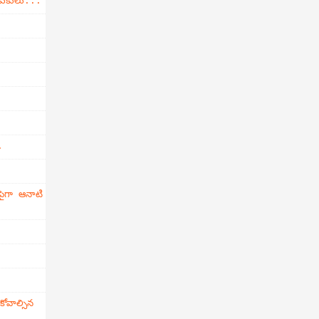
డుకులు...
.
ైగా ఆనాటి
వాల్సిన