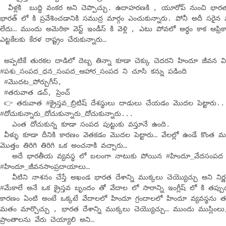
వీళ్లకి బుద్ధి వంకర అని చెప్పొచ్చు. ఉదాహరణకి , యూరోప్ నుంచి భారతం
భారత్ లో కి ప్రవేశించడానికి సముద్ర మార్గం ఎంచుకున్నారు. పోనీ అదీ సరైన
లేదు… ముందు అమెరికా వెస్ట్ ఇండీస్ కి వెళ్లి , ఎటు పోవలో అర్ధం కాక ఆఫ్రి
ఎట్టకేలకు కేరళ రాష్ట్రం చేరుకున్నారు…
అప్పటికే తురకల దాడిలో దెబ్బ తిన్నా కూడా చెక్కు చెదరని హిందూ జీవన వ
#పశు_సంపద_ధన_సంపద_ఆహార_సంపద ని చూసి కన్ను పడింది
#మొదట_పోర్చుగీస్,
#తరువాత డచ్, ప్రెంచ్
👉 తరువాత #క్రైస్తవ_బ్రిటిష్ దేశస్థులు దాడులు చేయడం మొదల పెట్టారు..
#దోచుకున్నారు_దోచుకున్నారు_దోచుకున్నారు...
ఎంత దోచుకున్న కూడా సంపద పుట్టుకు వస్తూనే ఉంది.
వీళ్ళు కూడా దీనికి కారణం వెతకడం మొదల పెట్టారు… వేలల్లో ఉండే కొంత
మొత్తం తిరిగి తిరిగి ఒక అంచనాకి వచ్చారు…
అదే భారతీయ వ్యవస్థ లో బలంగా నాటుకు పోయిన #హిందూ_వేదసంపద
#హిందూ_జీవనసాంప్రదాయాలు…
వీటిని నాశనం చేస్తే అఖండ భారత దేశాన్ని ముక్కలు చెయ్యొచ్చు అని నిర
#మేకాలే అనే ఒక క్రైస్తవ బృందం తో వేదాల లో సారాన్ని ఇంగ్లీష్ లో కి తప్
కారణం ఏంటి అంటే ఒక్కటే వేదాలలో హిందూ గ్రందాలలో హిందూ వ్యవస్థను తప్
మతం మార్చొచ్చు , భారత దేశాన్ని ముక్కలు చెయ్యొచ్చు… ముందు ముస్లింలు, 
ప్రాంతాలను వేరు చెయ్యాలి అని…