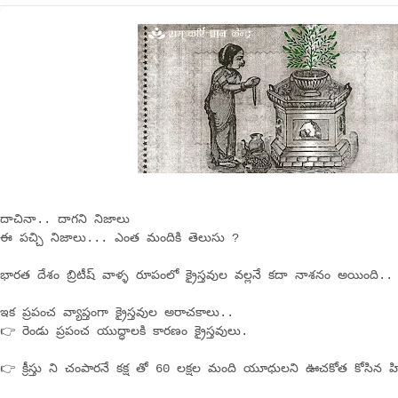
దాచినా.. దాగని నిజాలు
ఈ పచ్చి నిజాలు... ఎంత మందికి తెలుసు ?
భారత దేశం బ్రిటీష్ వాళ్ళ రూపంలో క్రైస్తవుల వల్లనే కదా నాశనం అయింది..
ఇక ప్రపంచ వ్యాప్తంగా క్రైస్తవుల అరాచకాలు..
👉 రెండు ప్రపంచ యుద్ధాలకి కారణం క్రైస్తవులు.
👉 క్రీస్తు ని చంపారనే కక్ష తో 60 లక్షల మంది యూధులని ఊచకోత కోసిన హిట్ల