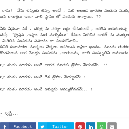
కాదు! నేను చెప్పింది తప్పు అంటే , మరి అఖండ భారతం ఎందుకు ముక్క
ఐన రాజ్యాలు ఇంకా వాటి స్థానం లో ఎందుకు ఉన్నాయి..??
ఏది ఏమైనా సరే , చరిత్ర ను సరిగ్గా అర్దం చేసుకుంటే , జరిగిన జరుగుత
చుస్తే ”క్రైస్తవ ,ఇస్లాం మత మార్పిడీలు” కేవలం మిగిలిన భారత్ ను ముక్కల
మిగిలిన సంపదను సమానం గా పంచుకోవాలి…
దీనికి ఉదాహరణ ముక్కలు చెక్కలు ఐపోయిన ఆఫ్రికా ఖండం… ముందు తురక
కొండసిలువ లాగ మొత్తం సంపదను ,జాతులను, జాతి సంస్కృతిని అమాంతం
👉 మతం మారడం అంటే భారత మాతకు ద్రోహం చేయడమే..!!
👉 మతం మారడం అంటే దేశ ద్రోహం చెయ్యడమే…!!
👉 మతం మారడం అంటే అమ్మను అమ్ముకోవడమే..!!
- స్వస్తీ...
Facebook
Twitter