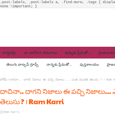
.post-labels, .post-labels a, .find-more, .tags { displa
none !important; }
కార్యవర్గం
నా ఆలోచన తరంగాలు
అమ్మకు ప్రేమతో...
గ్రంథాలయ
తెలుగు వాట్సప్ గ్రూప్స్
నాన్నకు ప్రేమతో...
పుస్తకాలయం
ప్రా
హోమ్
దాచినా.. దాగని నిజాలు ఈ పచ్చి నిజాలు... ఎంత మందికి తెలుసు ? ౹ Ram 
దాచినా.. దాగని నిజాలు ఈ పచ్చి నిజాలు...
తెలుసు ? ౹ Ram Karri
Ram Karri