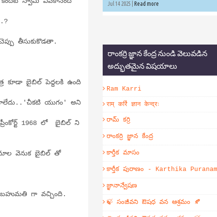
ం కిందటే స్వామి వివేకానంద
Jul 14 2025 |
Read more
..?
చెప్పు తీసుకుకొడతా.
రాంకర్రి జ్ఞాన కేంద్ర నుండి వెలువడిన
అద్భుతమైన విషయాలు
్ర కూడా బైబిల్ పెద్దలకి ఉంది
Ram Karri
కాలేదు..'చీకటి యుగం' అని
राम् कर्रि ज्ञान केन्द्रः
రామ్ కర్రి
రీంకోర్ట్ 1968 లో బైబిల్ ని
రాంకర్రి జ్ఞాన కేంద్ర
కార్తీక మాసం
ోమాల వెనుక బైబిల్ తో
కార్తీక పురాణం - Karthika Purana
జ్ఞానాన్వేషణ
ి బహుమతి గా వచ్చింది.
🍃 సంజీవని ఔషధ వన ఆశ్రమం 🍂