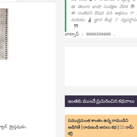
📖 తెలుగు భాషా సంరక్షణ వేదిక 📚
🪷 సంజీవని ఔషధ వన ఆశ్రమం 🌱 
మరియు 🛕 జ్ఞాన కేంద్ర 🚩 వ్యవస్థా
వాట్సాప్ : 8096339900 .
ఇంతకు ముందే ప్రచురించిన కథనాలు
సముద్రమంత శాంతం ఉన్న రాముడిని
ర్ క్రైస్తవుడు.
అడిగితే | రావణుడి అసలు కథ | ✍🏻 రామ్
కర్రి