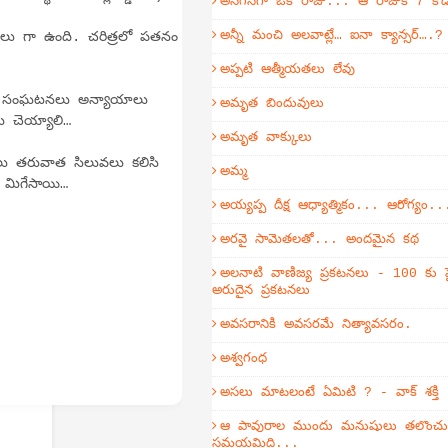
అనగనగా ఒక రాజు... ఆ రాజుకి 7 కొ
అన్నీ మంచి అలవాట్లే… ఐనా క్యాన్సర్….?
లు గా ఉంది. చరిత్రలో పతనం
అప్పటి ఆత్మీయతలు లేవు
ున్న సంఘటనలు అన్యాయాలు
అమృత బిందువులు
ు చెయ్యాలి…
అమృత వాక్కులు
లు తరువాత సిలువలు కలిసి
అమ్మ
 మిగేసాయి…
అయ్యప్ప దీక్ష ఆధ్యాత్మికం... ఆరోగ్యం..
అరవై సామెతలతో... అందమైన కథ
అలనాటి వాణిజ్య ప్రకటనలు - 100 కు ప
అరుదైన ప్రకటనలు
అవసరానికి అవసరమే నిత్యావసరం.
అశ్వగంధ
అసలు మాటలంటే ఏమిటి ? - వాక్ శక్తి
ఆ పావురాల ముందు మనుషులు తలొంచుకో
సమయమిది...