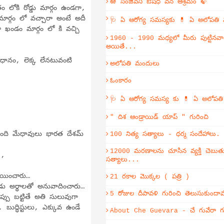
🪷 సంజీవని ఔషధ వన ఆశ్రమం 🍃
 లోకి రోడ్డు మార్గం ఉండగా,
 మార్గం లో వచ్చారా అంటే అదీ
🩺 ఏ ఆరోగ్య సమస్యకు 💊 ఏ అలోపతి
కా ఖండం మార్గం లో కి వచ్చి
1960 - 1990 మధ్యలో మీరు పుట్టినవా
అయితే...
ిధానం, లెక్క లేనటువంటి
అలోపతి మందులు
ఓంకారం
🩺 ఏ ఆరోగ్య సమస్య కు 💊 ఏ అలోపత
" దిశ ఆండ్రాయిడ్ యాప్ " గురించి
 మంది మేధావులు భారత దేశమ్
100 నిత్య సత్యాలు - ధర్మ సందేహాలు.
12000 మరణాలను చూసిన వ్యక్తి చెబుతు
 ,
సత్యాలు...
్ణయించారు…
21 రకాల మొక్కల ( పత్రి )
పుడు అర్థాలతో అనువాదించారు…
5 రోజుల దీపావళి గురించి తెలుసుకుంద
పు బట్టితే అతి సులువుగా
బుద్ధిస్టులు, ఎక్కువ ఉండే
About Che Guevara - చే గువేరా గు