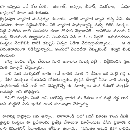
👉 ఇప్పుడు ఇదే గోల కేరళ, బెంగాల్, అస్సాం, బీహార్, మిజోరాం, మ
రాష్ట్రంలో కూడా జరుగుతుంది…
క్రైస్తువుల వ్యాపార మనస్తత్వం కలవారు. వారికి వ్యాపార ద్యాస తప్ప ఏమి 
వరసలు కూడా పట్టించుకోరు… వీరి వ్యాపార సామ్రాజ్యాన్ని మళ్ళీ తిరిగి ముక
పెట్టి మిగిలిన జాతి సంపదను కూడా దోచుకు వెళ్లాడానికే… దానికోసం ముందు పె
ఉన్న కొంతమంది స్వార్థపరులని ఎంచుకుని ఏన్ జి ఓ ల పేర్లతో #మనదగరనుం
సంస్థలు నెలకొలిపి వారికి డబ్బుని విచ్చల విడిగా వేదజల్లుతున్నాయి... ఆ 
నిరంతరాయంగా నడిపిస్తున్నారు… అందులో మొదటిగా చెప్పుకుంటే కల్వరి టె
ఉంటుంది.
కొన్ని వందల కోట్లు చేతులు మారి జనాలను మభ్య పెట్టి , వక్రీకరించిన గ్
మత మార్పిడీ చేస్తున్నారు…
వారి మత మార్పిడిలో బాగం గానే భారత మాత ని కేవలం ఒక మట్టి గడ్డ లాగా 
, కేరళ ముక్కలు చేయమని కోరుతున్నారు… క్రైస్తవ దేశాల్లో ఏమో వారి మా
మథరలాండ్ ఈస్ గాడ్ అని చెప్పుకొచ్చే ఈ మూర్కులు మన దేశంలో మాత్రమ్
అనవద్దు అని బోధిస్తారు…
దీనిలో మర్మమ్ ఏంటి అని ఆలోచిస్తే భారత ను కేవలం ఒక మట్టి గడ్డ లా
అని మట్టిలో నీరు ఇంకిన అంత సులువుగా చెప్పొచ్చు…
ఈశాన్య రాష్ట్రాలు ఐన అస్సాం, నాగాలాండ్ లలో జరిగే మారణ కాండ దీనికి స
క్రైస్తవ సంస్థలు ఈ ప్రదేశాలను ప్రత్యేక దేశాలుగా మార్చేందుకు వేసిన ప్రణాళిక
రాని కమ్యూనిస్ట్ సిద్ధాంతులు తోడుగా ఉన్నారు. (ప్రస్తుతం అక్కడ BJP రావడం