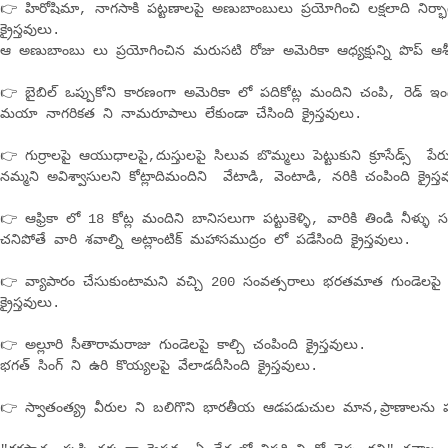
👉 హిరోషిమా, నాగసాకి పట్టణాలపై అణుబాంబులు ప్రయోగించి లక్షలాది నిర్భాగ్య
క్రైస్తవులు.
ఆ అణుబాంబు లు ప్రయోగించిన మరుసటి రోజు అమెరికా ఆధ్యక్షున్ని పొప్ ఆశీ
👉 బైబిల్ ఒప్పుకోని కారణంగా అమెరికా లో పదికోట్ల మందిని చంపి, రెడ్ 
మయా నాగరికత ని నామరూపాలు లేకుండా చేసింది క్రైస్తవులు.
👉 గుర్రాలపై ఆయుధాలపై,దుస్తులపై సిలువ బొమ్మలు పెట్టుకుని క్రూసేడ్స్ పేరు
నమ్మని అవిశ్వాసులని కోట్లాదిమందిని వేటాడి, వెంటాడి, నరికి చంపింది క్రైస్త
👉 ఆఫ్రికా లో 18 కోట్ల మందిని బానిసలుగా పట్టుకెళ్ళి, వారికి తిండి నీళ్
చనిపోతే వారి శవాల్ని అట్లాంటిక్ మహాసముద్రం లో పడేసింది క్రైస్తవులు.
👉 వ్యాపారం చేసుకుంటామని వచ్చి 200 సంవత్సరాలు భరతమాత గుండెలపై ఖ
క్రైస్తవులు.
👉 అల్లూరి సీతారామరాజు గుండెలపై కాల్చి చంపింది క్రైస్తవులు.
భగత్ సింగ్ ని ఉరి కొయ్యలపై వేలాడదీసింది క్రైస్తవులు.
👉 స్వాతంత్య్ర వీరుల ని బలిగొని భారతీయ ఆడపడుచుల మాన,ప్రాణాలను హరిం