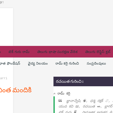
y:
ం
టెక్ గురు రామ్
తెలుగు భాషా సంరక్షణ వేదిక
తెలుగు లెఫ్టిస్ క్లబ్
ణధాత ఫౌండేషన్
వైద్య నిలయం
రామ్ కర్రి గురించి
సంప్రదింపులు
Karri
రచయిత గురించి :
 ఎంత మందికి
✍ రామ్ కర్రి
జ్ఞానాన్వేషి 🧠, ధర్మ రక్షక్ 📿,
యువ కవి 📖, రచయిత ✒️, బ్లాగర్
టెక్ గురు 🖥️ , సామాజిక కార్యకర్త 