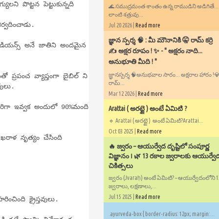
ులని పొట్టన పెట్టుకున్నది
🌊 సముద్రమంత శాంతం ఉన్న రాముడిని అడిగితే..
లాంటి శత్రువు...
ర్వదించాడు.
Jul 20 2026 |
Read more
​జ్ఞాన స్పర్శ 🧠 : మీ మౌనానికి 🤫 రామ్ కర్రి
ఇండియన్స్ అనే జాతిని అందమైన
✍️ అక్షర రూపం ! ✨ - ​" అక్షరం నాది...
అనుభూతి మీది ! "
జ్ఞానస్పర్శ 🧠అనుభవాల సారం... అక్షరాల హారం !💎✍
తో ప్రపంచ వ్యాప్తంగా బైబిల్ ని
రామ్...
వులు.
Mar 12 2026 |
Read more
ళు సరిగా ఇవ్వక అందులో 90%మంది
Arattai ( అరట్టై ) అంటే ఏమిటి ?
🔹 Arattai ( అరట్టై ) అంటే ఏమిటి?Arattai...
Oct 03 2025 |
Read more
రాళ నృత్యం చేసింది
🔥 జ్వరం – ఆయుర్వేద దృష్టిలో సంపూర్ణ
విజ్ఞానం ౹ 🌿 13 రకాల జ్వరాలకు ఆయుర్వే
చికిత్సలు
జ్వరం (Jvaraḥ) అంటే ఏమిటి? – ఆయుర్వేదంలోని 
జ్వరాలు, లక్షణాలు,...
Jul 15 2025 |
Read more
చింది క్రైస్తవులు.
.ayurveda-box { border-radius: 12px; margin:...