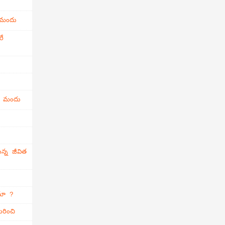
 మందు
రే
ి మందు
న్న జీవిత
ామా ?
రించి