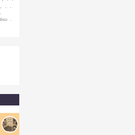
 , . .
,
పకులు .