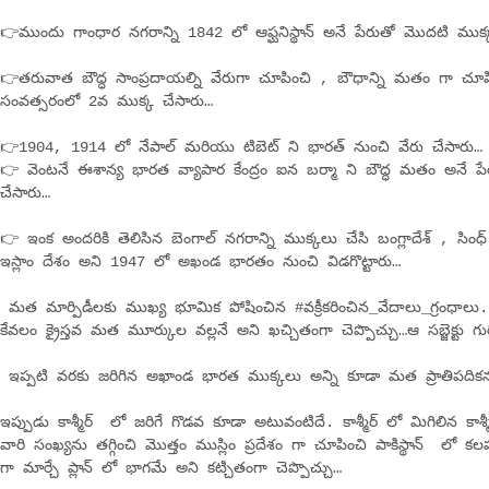
👉ముందు గాంధార నగరాన్ని 1842 లో ఆఫ్ఘనిస్థాన్ అనే పేరుతో మొదటి ముక్
👉తరువాత బౌద్ధ సాంప్రదాయల్ని వేరుగా చూపించి , బౌధాన్ని మతం గా చూపి
సంవత్సరంలో 2వ ముక్క చేసారు…
👉1904, 1914 లో నేపాల్ మరియు టిబెట్ ని భారత్ నుంచి వేరు చేసారు…
👉 వెంటనే ఈశాన్య భారత వ్యాపార కేంద్రం ఐన బర్మా ని బౌద్ధ మతం అనే ప
చేసారు…
👉 ఇంక అందరికి తెలిసిన బెంగాల్ నగరాన్ని ముక్కలు చేసి బంగ్లాదేశ్ , సింధ్ ప్ర
ఇస్లాం దేశం అని 1947 లో అఖండ భారతం నుంచి విడగొట్టారు…
మత మార్పిడీలకు ముఖ్య భూమిక పోషించిన #వక్రీకరించిన_వేదాలు_గ్రంధాలు
కేవలం క్రైస్తవ మత మూర్కుల వల్లనే అని ఖచ్చితంగా చెప్పొచ్చు…ఆ సబ్జెక్టు గు
ఇప్పటి వరకు జరిగిన అఖాండ భారత ముక్కలు అన్ని కూడా మత ప్రాతిపదికన వ
ఇప్పుడు కాశ్మీర్ లో జరిగే గొడవ కూడా అటువంటిదే. కాశ్మీర్ లో మిగిలిన కాశ
వారి సంఖ్యను తగ్గించి మొత్తం ముస్లిం ప్రదేశం గా చూపించి పాకిస్థాన్ లో కల
గా మార్చే ప్లాన్ లో భాగమే అని కట్చితంగా చెప్పొచ్చు…