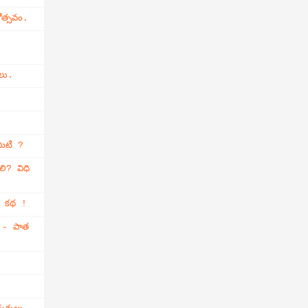
ోత్సవం.
లు.
మిటి ?
లి? విధి
్తి కథ !
ం - పాత