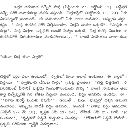
ఉత్తర తరువాత వచ్చేది హస్త (సెప్టెంబరు 27- అక్టోబర్‌ 11). ఆశ్లేషలో 
వచ్చే సరికి అనాకుపొట్ట దశకు వస్తుంది. చిత్తకార్తెలో (అక్టోబరు 11- 23) చిరుప
చిరుపొట్టతో ఉంటుంది. ఈ సమయంలో నీరు చాలా అవసరం. అప్పుడు వర్షం ల
కష్టం. *‘హస్త కురవక పోతే విత్తినవాడూ, విత్తని వాడూ ఒక్కటే*, *హస్తకు అన
పొట్ట*, హస్త చిత్తలు ఒక్కటైతే అందరి సేద్యం ఒక్కటే, చిత్త కురిస్తే చింతలు కా
కురవకపోతే చిగురుటాకులు మాడిపోతాయి...’* లాంటి సామెతలు చాలా ఉన్
*యథా చిత్త తథా స్వాతి*
చిత్తలో వర్షం ఎలా ఉంటుందో, స్వాతిలో కూడా అలాగే ఉంటుంది. ఈ కార్తెలో
వస్తాయి. *‘స్వాతివాన చేనుకు హర్షం* (మెట్ట ప్రాంతం), *చిత్త చిత్తగించి, స్
విసరకుంటే వీసానికి పుట్టెడు పండుతానంటుంది జొన్న’* లాంటి సామెతలు తెల
కార్తె వచ్చేప్పటికి వరి కోతకు సిద్ధంగా ఉంటుంది. వర్షం అవసరం ఉండదు.
*‘విశాఖ కురిస్తే పంటకు విషమే’*. అయితే.. మఖ, పుబ్బల్లో చల్లిన ఆముద
ఉంటాయి. అప్పుడు వాటికి వర్షం అవసరం. అందుకే *‘విశాఖ వర్షం ఆముదా
(ఏప్రిల్‌ 27- మే 10), కృత్తిక (మే 11- 24), రోహిణి (మే 25- జూన్‌ 7)ల
పండును*, *కృత్తికలో విత్తితే కుత్తుకలు నిండవు*, *రోహిణిలో విత్తితే రోటిలో వ
ప్రకృతి పరిశీలనా దృష్టికి నిదర్శనాలు.