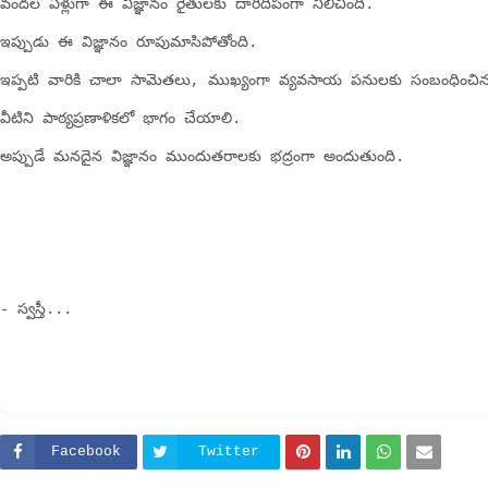
వందల ఏళ్లుగా ఈ విజ్ఞానం రైతులకు దారిదీపంగా నిలిచింది.
ఇప్పుడు ఈ విజ్ఞానం రూపుమాసిపోతోంది.
ఇప్పటి వారికి చాలా సామెతలు, ముఖ్యంగా వ్యవసాయ పనులకు సంబంధించ
వీటిని పాఠ్యప్రణాళికలో భాగం చేయాలి.
అప్పుడే మనదైన విజ్ఞానం ముందుతరాలకు భద్రంగా అందుతుంది.
- స్వస్తీ...
Facebook
Twitter