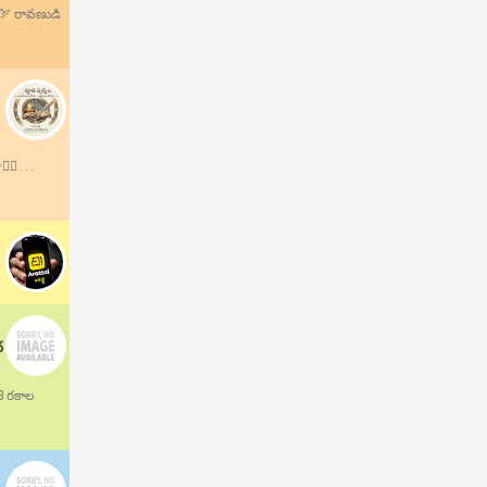
.🏹 రావణుడి
 . . .
ద
13 రకాల