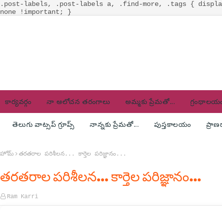
.post-labels, .post-labels a, .find-more, .tags { displa
none !important; }
కార్యవర్గం
నా ఆలోచన తరంగాలు
అమ్మకు ప్రేమతో...
గ్రంథాలయ
తెలుగు వాట్సప్ గ్రూప్స్
నాన్నకు ప్రేమతో...
పుస్తకాలయం
ప్రా
హోమ్
తరతరాల పరిశీలన... కార్తెల పరిజ్ఞానం...
తరతరాల పరిశీలన... కార్తెల పరిజ్ఞానం...
Ram Karri