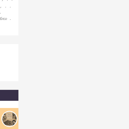
 , . .
,
పకులు .