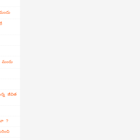
 మందు
రే
ి మందు
న్న జీవిత
ామా ?
రించి