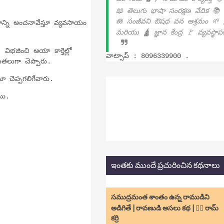
📖 తెలుగు భాషా సంరక్షణ వేదిక 📚
🪷 సంజీవని ఔషధ వన ఆశ్రమం 🌱 
న్ని అంచనావేస్తూ వ్యవసాయం
మరియు 🛕 జ్ఞాన కేంద్ర 🚩 వ్యవస్థా
విభజించి ఆయా కార్తెల్లో
వాట్సాప్ : 8096339900 .
తలుగా చెప్పారు.
యమా చెప్పగలిగేవారు.
తాయి.
ఇంతకు ముందే ప్రచురించిన కథనాలు
సముద్రమంత శాంతం ఉన్న రాముడిని
అడిగితే | రావణుడి అసలు కథ | ✍🏻 రామ్
కర్రి