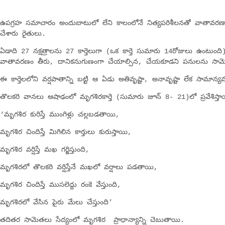
ఉపగ్రహ సమాచారం అందుబాటులో లేని కాలంలోనే నిత్యపరిశీలనతో వాతావరణా
చేశారు రైతులు.
ఏడాది 27 నక్షత్రాలను 27 కార్తెలుగా (ఒక కార్తె సుమారు 14రోజులు ఉంటుంది) 
వాతావరణం తీరు, దానికనుగుణంగా చేయాల్సిన, చేయకూడని పనులను సామె
ఈ కార్తెలలోని వర్షపాతాన్ని బట్టి ఆ ఏడు అతివృష్టా, అనావృష్టా లేక సామాన్
తొలకరి వానలు ఆషాఢంలో మృగశిరకార్తె (సుమారు జూన్‌ 8- 21)లో ప్రవేశిస్
‘మృగశిర కురిస్తే ముంగిళ్లు చల్లబడతాయి,
మృగశిర చిందిస్తే మిగిలిన కార్తులు కురుస్తాయి,
మృగశిర వర్షిస్తే మఖ గర్జిస్తుంది,
మృగశిరలో తొలకరి వర్షిస్తేనే మఖలో వర్షాలు పడతాయి,
మృగశిర చిందిస్తే ముసలెద్దు రంకె వేస్తుంది,
మృగశిరలో వేసిన పైరు మేలు చేస్తుంది’
తదితర సామెతలు సేద్యంలో మృగశిర ప్రాధాన్యాన్ని చెబుతాయి.