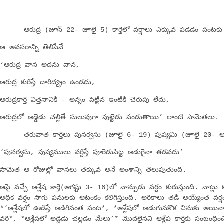
ఆరుద్ర (జూన్‌ 22- జూలై 5) కార్తెలో వర్షాలు ఎక్కువ పడడం పంట
ఆ అవసరాన్ని తెలిపేవే
‘ఆరుద్ర వాన అదను వాన,
ఆరుద్ర కురిస్తే దారిద్య్రం ఉండదు,
ఆరుద్రకార్తె విత్తనానికి - అన్నం పెట్టిన ఇంటికి చెరుపు లేదు,
ఆరుద్రలో అడ్డెడు చల్లితే సులువుగా పుట్టెడు పండుతాయి’ లాంటి సామెతలు.
తరువాత కార్తెలు పునర్వసు (జూలై 6- 19) పుష్యమి (జూలై 20- ఆ
‘పునర్వసు, పుష్యములు వర్షిస్తే పూరెడుపిట్ట అడుగైనా తడవదు’
సామెత ఆ రోజుల్లో వానలు తక్కువ అనే అంశాన్ని తెలుపుతుంది.
ఆపై వచ్చే ఆశ్లేష కార్తె(ఆగష్టు 3- 16)లో నాన్పుడు వర్షం కురుస్తుంది. నాట్
అధిక వర్షం సాగు పనులకు ఆటంకం కలిగిస్తుంది. అరికాలు తడి అయ్యేంత వర్
*‘ఆశ్లేషలో ఊడిస్తే అడిగినంత పంట*, *ఆశ్లేషలో అడుగునకొక చినుకు అయిన
వరి*, *ఆశ్లేషలో అడ్డెడు చల్లడం మేలు’* మొదలైనవి ఆశ్లేష కార్తెకు సంబం