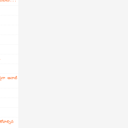
డుకులు...
.
ైగా ఆనాటి
వాల్సిన