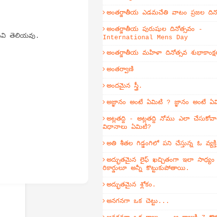
అంతర్జాతీయ ఎడమచేతి వాటం ప్రజల దిన
అంతర్జాతీయ పురుషుల దినోత్సవం -
ినవి తెలియవు.
International Mens Day
అంతర్జాతీయ మహిళా దినోత్సవ శుభాకాంక్ష
అంతర్వాణి
అందమైన స్త్రీ.
అజ్ఞానం అంటే ఏమిటి ? జ్ఞానం అంటే ఏ
అట్లతద్ది - అట్లతద్ది నోము ఎలా చేసుకోవా
విధానాలు ఏమిటి?
అతి శీతల గిడ్డంగిలో పని చేస్తున్న ఓ వ్యక
అద్భుతమైన లైఫ్ ఖచ్చితంగా ఇలా సాధ్య
రికార్డులూ అన్నీ కొట్టుకుపోతాయి.
అద్భుతమైన శ్లోకం.
అనగనగా ఒక చెట్టు...