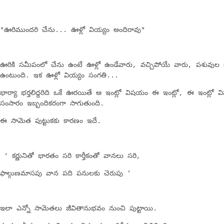
*ఊరిముందరి చేను... ఊళ్లో వియ్యం అందిరావు*
ఊరికి సమీపంలో చేను ఉంటే ఊళ్లో ఉండేవారు, వచ్చిపోయే వారు, పశువుల
ఉంటుంది. ఇక ఊళ్లో వియ్యం సంగతి...
భార్యా భర్తలిద్దరిది ఒకే ఊరయితే ఆ ఇంట్లో విషయం ఈ ఇంట్లో, ఈ ఇంట్లో వ
సంసారం ఇబ్బందికరంగా సాగుతుంది.
ఈ సామెత పుట్టుకకు కారణం ఇదే.
‘ కర్ణునితో భారతం సరి కార్తీకంతో వానలు సరి,
ఫాల్గుణమాసపు వాన పది పనులకు చెరుపు ’
ఇలా ఎన్నో సామెతలు జీవితానుభవం నుంచి పుట్టాయి.