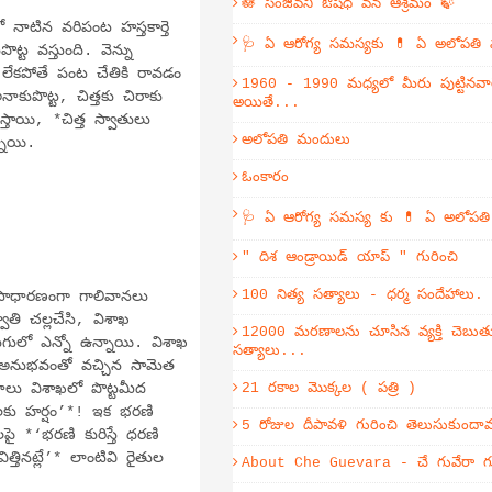
🪷 సంజీవని ఔషధ వన ఆశ్రమం 🍃
నాటిన వరిపంట హస్తకార్తె
🩺 ఏ ఆరోగ్య సమస్యకు 💊 ఏ అలోపతి
ొట్ట వస్తుంది. వెన్ను
ేకపోతే పంట చేతికి రావడం
1960 - 1990 మధ్యలో మీరు పుట్టినవా
ాకుపొట్ట, చిత్తకు చిరాకు
అయితే...
స్తాయి, *చిత్త స్వాతులు
అలోపతి మందులు
నాయి.
ఓంకారం
🩺 ఏ ఆరోగ్య సమస్య కు 💊 ఏ అలోపత
" దిశ ఆండ్రాయిడ్ యాప్ " గురించి
100 నిత్య సత్యాలు - ధర్మ సందేహాలు.
 సాధారణంగా గాలివానలు
వాతి చల్లచేసి, విశాఖ
12000 మరణాలను చూసిన వ్యక్తి చెబుతు
ుగులో ఎన్నో ఉన్నాయి. విశాఖ
సత్యాలు...
 ఈ అనుభవంతో వచ్చిన సామెత
ాలు విశాఖలో పొట్టమీద
21 రకాల మొక్కల ( పత్రి )
లకు హర్షం’*! ఇక భరణి
5 రోజుల దీపావళి గురించి తెలుసుకుంద
పై *‘భరణి కురిస్తే ధరణి
ిత్తినట్లే’* లాంటివి రైతుల
About Che Guevara - చే గువేరా గు