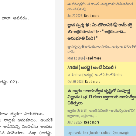
🌊 సముద్రమంత శాంతం ఉన్న రాముడిని అడిగితే..
లాంటి శత్రువు...
Jul 20 2026 |
Read more
కు చాలా అవసరం.
​జ్ఞాన స్పర్శ 🧠 : మీ మౌనానికి 🤫 రామ్ కర్రి
✍️ అక్షర రూపం ! ✨ - ​" అక్షరం నాది...
అనుభూతి మీది ! "
జ్ఞానస్పర్శ 🧠అనుభవాల సారం... అక్షరాల హారం !💎✍
రామ్...
Mar 12 2026 |
Read more
Arattai ( అరట్టై ) అంటే ఏమిటి ?
🔹 Arattai ( అరట్టై ) అంటే ఏమిటి?Arattai...
గష్టు 02).
Oct 03 2025 |
Read more
🔥 జ్వరం – ఆయుర్వేద దృష్టిలో సంపూర్ణ
విజ్ఞానం ౹ 🌿 13 రకాల జ్వరాలకు ఆయుర్వే
చికిత్సలు
జ్వరం (Jvaraḥ) అంటే ఏమిటి? – ఆయుర్వేదంలోని 
లు కూడా త్వరగా సాగుతాయి.
జ్వరాలు, లక్షణాలు,...
షం నాట్లకు అనుకూలం. అందుకే
Jul 15 2025 |
Read more
ా అడిగినన్ని పండలేను అందట
ధించిన సామెతలు. మఖ (ఆగష్టు
.ayurveda-box { border-radius: 12px; margin:...