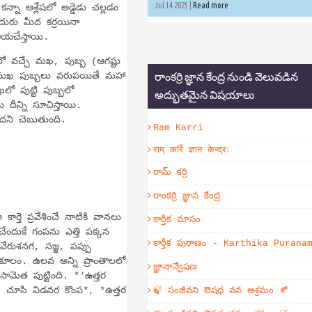
Jul 14 2025 |
Read more
నా ఆశ్లేషలో అడ్డెడు చల్లడం
ురు మీద కర్రయినా
లియచేస్తాయి.
 వచ్చే మఖ, పుబ్బ (ఆగష్టు
రాంకర్రి జ్ఞాన కేంద్ర నుండి వెలువడిన
. *‘మఖ పుబ్బలు వరుపయితే మహా
లో పుట్టి పుబ్బలో
అద్భుతమైన విషయాలు
దీన్ని సూచిస్తాయి.
ాదని చెబుతుంది.
Ram Karri
राम् कर्रि ज्ञान केन्द्रः
రామ్ కర్రి
రాంకర్రి జ్ఞాన కేంద్ర
ార్తె ప్రవేశించే నాటికి వానలు
కార్తీక మాసం
ేందుకే గంపను ఎత్తి పక్కన
కార్తీక పురాణం - Karthika Purana
వేరుశనగ, సజ్జ, పప్పు
నుకూలం. ఉలవ అన్ని ప్రాంతాలలో
జ్ఞానాన్వేషణ
మెత పుట్టింది. *‘ఉత్తర
శాఖ చూసి విడవర కొంప*, *ఉత్తర
🍃 సంజీవని ఔషధ వన ఆశ్రమం 🍂