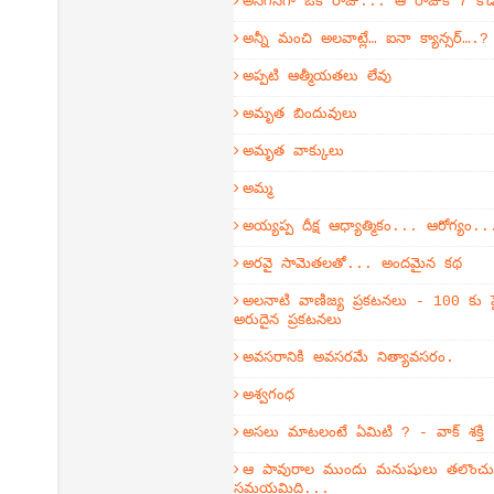
అనగనగా ఒక రాజు... ఆ రాజుకి 7 కొ
అన్నీ మంచి అలవాట్లే… ఐనా క్యాన్సర్….?
అప్పటి ఆత్మీయతలు లేవు
అమృత బిందువులు
అమృత వాక్కులు
అమ్మ
అయ్యప్ప దీక్ష ఆధ్యాత్మికం... ఆరోగ్యం..
అరవై సామెతలతో... అందమైన కథ
అలనాటి వాణిజ్య ప్రకటనలు - 100 కు ప
అరుదైన ప్రకటనలు
అవసరానికి అవసరమే నిత్యావసరం.
అశ్వగంధ
అసలు మాటలంటే ఏమిటి ? - వాక్ శక్తి
ఆ పావురాల ముందు మనుషులు తలొంచుకో
సమయమిది...