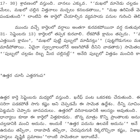
17- 30) శ్రావణంలో వస్తుంది. వానలు ఎక్కువ. *‘మఖలో మానెడు చల్లడం కన్
మేలు, మఖలో చల్లిన విత్తనాలు మచ్చలు కనబడతాయి,* *మఖ ఉరిమితే వెద
పండుతుంది’* లాంటివి ఈ కార్తెలో చేయాల్సిన వ్యవసాయ పనుల గురించి తె
ముందు వచ్చే కార్తెలలో వర్షాలు అంతగా కురవకపోయినా వర్ష రుతువులో
31- సెప్టెంబరు 13) కార్తెలలో తప్పక కురవాలి. లేకపోతే క్షామం తప్పదు
ఎత్తయిన క్షామం*, *మఖలో పుట్టి పుబ్బలో మాడినట్లు’* (పుట్టగొడుగులు మఖ
మాడిపోతాయి. ఏదైనా స్వల్పకాలంలోనే అణగిపోతే దీనిని వాడతారు) సామెతలు 
*‘పుబ్బలో చల్లడం దిబ్బ మీద చల్లినట్లే’* అనేది పుబ్బలో విత్తడం మంచిది క
*ఉత్తర చూసి ఎత్తరగంప*
ఉత్తర కార్తె సెప్టెంబరు మధ్యలో వస్తుంది. ఖరీఫ్‌ పంట ఒకదశకు చేరుతుంది. ఈ క
సరిగా పడకపోతే సాగు కష్టం అని చెప్పడమే ఈ సామెత ఉద్దేశం. దీన్ని సూచించ
పెట్టమని చెప్పారు జానపదులు. ఉత్తరలో వరినాటడానికి ఆలస్యం అవుతుంది. 
ధాన్యాలు కూడా ఈ కార్తెలో విత్తకూడదు. జొన్న మాత్రం కొన్ని ప్రాంతాలకు అ
చల్లడానికి మంచి అదును. అందుకే ‘*ఉత్తర పదును ఉలవకే అదును’* అనే సా
ఉరుము తప్పినా, రాజుపాడి తప్పినా, చెదపురుగుకి రెక్కలొచ్చినా కష్టం, వి
హస్తలు వృష్టికి ప్రమాణం’*లాంటి సామెతలూ ఇలాంటివే.