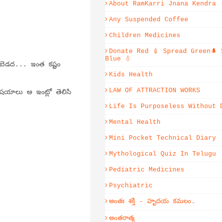
About RamKarri Jnana Kendra
Any Suspended Coffee
Children Medicines
Donate Red 💉 Spread Green🌲 
Blue 💧
 బెడద... ఇంత కష్టం
Kids Health
LAW OF ATTRACTION WORKS
ిషయాలు ఆ ఇంట్లో తెలిసి
Life Is Purposeless Without 
Mental Health
Mini Pocket Technical Diary
Mythological Quiz In Telugu
Pediatric Medicines
Psychiatric
అంతః శక్తి - హృదయ కమలం.
అంతరాత్మ