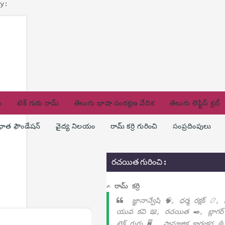
y:
ం
టెక్ గురు రామ్
తెలుగు భాషా సంరక్షణ వేదిక
తెలుగు లెఫ్టిస్ క్లబ్
ణధాత ఫౌండేషన్
వైద్య నిలయం
రామ్ కర్రి గురించి
సంప్రదింపులు
రచయిత గురించి :
✍ రామ్ కర్రి
జ్ఞానాన్వేషి 🧠, ధర్మ రక్షక్ 📿,
యువ కవి 📖, రచయిత ✒️, బ్లాగర్
టెక్ గురు 🖥️ , సామాజిక కార్యకర్త 