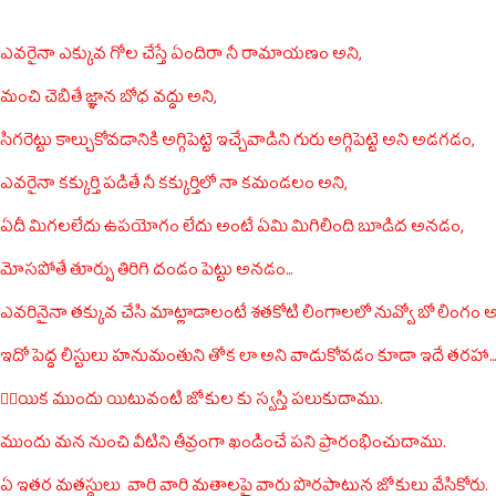
ఎవరైనా ఎక్కువ గోల చేస్తే ఏందిరా నీ రామాయణం అని,
మంచి చెబితే జ్ఞాన బోధ వద్దు అని,
సిగరెట్టు కాల్చుకోవడానికి అగ్గిపెట్టె ఇచ్చేవాడిని గురు అగ్గిపెట్టె అని అడగడం,
ఎవరైనా కక్కుర్తి పడితే నీ కక్కుర్తిలో నా కమండలం అని,
ఏదీ మిగలలేదు ఉపయోగం లేదు అంటే ఏమి మిగిలింది బూడిద అనడం,
మోసపోతే తూర్పు తిరిగి దండం పెట్టు అనడం...
ఎవరినైనా తక్కువ చేసి మాట్లాడాలంటే శతకోటి లింగాలలో నువ్వో బో లింగం అ
ఇదో పెద్ద లిస్టులు హనుమంతుని తోక లా అని వాడుకోవడం కూడా ఇదే తరహా...
🤷‍♂️యిక ముందు యిటువంటి జోకుల కు స్వస్తి పలుకుదాము.
ముందు మన నుంచి వీటిని తీవ్రంగా ఖండించే పని ప్రారంభించుదాము.
ఏ ఇతర మతస్థులు వారి వారి మతాలపై వారు పొరపాటున జోకులు వేసికోరు.