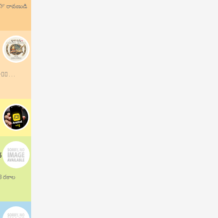
.🏹 రావణుడి
 . . .
ద
13 రకాల