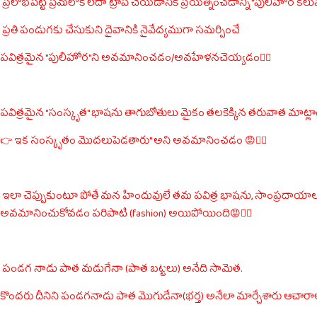
ప్రలోభపెట్టి ప్రేమలోకి లేదా ట్రాప్ చేయడానికి ప్రయత్నించడాన్ని "పులిహోర కల
ప్రతి పండుగకు చేసుకుని దైవానికి నైవేద్యముగా సమర్పించే
పవిత్రమైన "పులిహోర"ని అవమానించడం/అవహేళనచెయ్యడం🤦‍♂️
పవిత్రమైన "సంస్కృత" భాషను తాగుబోతులు మైకం తలకెక్కిన తరువాత మాట్
👉 ఇక సంస్కృతం మొదలుపెడతారు" అని అవమానించడం 😡🤦‍♂️
ఇలా చెప్పుకుంటూ పోతే మన హిందువులే తమ పవిత్ర భాషను, సాంప్రదాయ
అవమానించుకోవడం పరిపాటి (fashion) అయిపోయింది😡🤦‍♂️
పండగ నాడు పాత మడుగేనా (పాత బట్టలు) అనేది సామెత.
కొందరు దీనిని పండగనాడు పాత మొగుడేనా(భర్త) అనేలా మార్చేశారు ఆచార