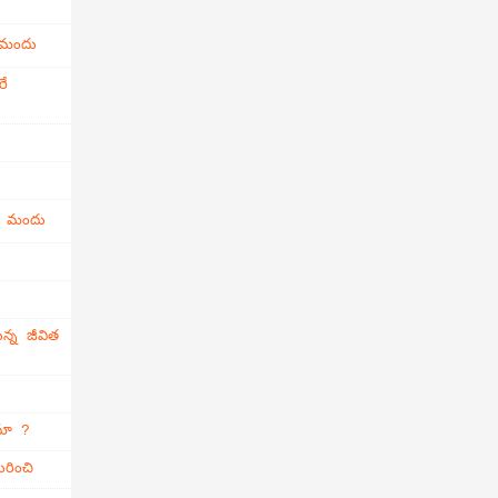
 మందు
రే
ి మందు
న్న జీవిత
ామా ?
రించి