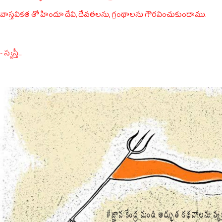
వాస్తవికత తో హిందూ దేవి, దేవతలను, గ్రంథాలను గౌరవించుకుందాము.
- స్వస్తీ...