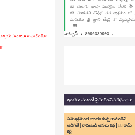
📖 తెలుగు భాషా సంరక్షణ వేదిక 📚
🪷 సంజీవని ఔషధ వన ఆశ్రమం 🌱 
మరియు 🛕 జ్ఞాన కేంద్ర 🚩 వ్యవస్థా
వాట్సాప్ : 8096339900 .
ి పర్యాయపదాలుగా వాడుతూ
‍♂️
ఇంతకు ముందే ప్రచురించిన కథనాలు
సముద్రమంత శాంతం ఉన్న రాముడిని
అడిగితే | రావణుడి అసలు కథ | ✍🏻 రామ్
కర్రి