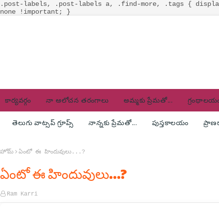
.post-labels, .post-labels a, .find-more, .tags { displa
none !important; }
కార్యవర్గం
నా ఆలోచన తరంగాలు
అమ్మకు ప్రేమతో...
గ్రంథాలయ
తెలుగు వాట్సప్ గ్రూప్స్
నాన్నకు ప్రేమతో...
పుస్తకాలయం
ప్రా
హోమ్
ఏంటో ఈ హిందువులు...?
ఏంటో ఈ హిందువులు...?
Ram Karri