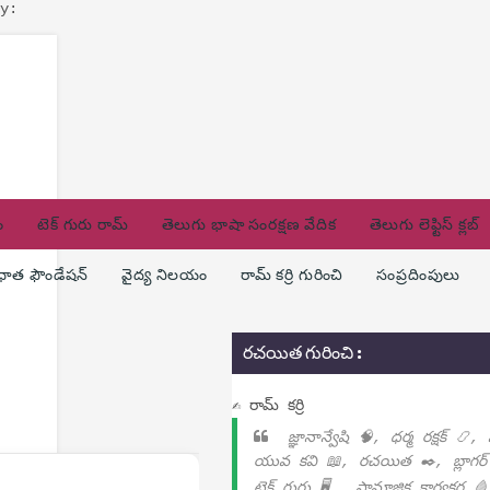
y:
ం
టెక్ గురు రామ్
తెలుగు భాషా సంరక్షణ వేదిక
తెలుగు లెఫ్టిస్ క్లబ్
ణధాత ఫౌండేషన్
వైద్య నిలయం
రామ్ కర్రి గురించి
సంప్రదింపులు
రచయిత గురించి :
✍ రామ్ కర్రి
జ్ఞానాన్వేషి 🧠, ధర్మ రక్షక్ 📿,
యువ కవి 📖, రచయిత ✒️, బ్లాగర్
టెక్ గురు 🖥️ , సామాజిక కార్యకర్త 