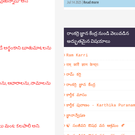
ుపుతున్నాడు" అని
Jul 14 2025 |
Read more
రాంకర్రి జ్ఞాన కేంద్ర నుండి వెలువడిన
అద్భుతమైన విషయాలు
లాడే అర్ధంకాని బూతుమాటలను
Ram Karri
राम् कर्रि ज्ञान केन्द्रः
రామ్ కర్రి
ాలను, ఆచారాలను, నామాలను
రాంకర్రి జ్ఞాన కేంద్ర
కార్తీక మాసం
కార్తీక పురాణం - Karthika Purana
జ్ఞానాన్వేషణ
ాలు మంట కలపాలి అని.
🍃 సంజీవని ఔషధ వన ఆశ్రమం 🍂