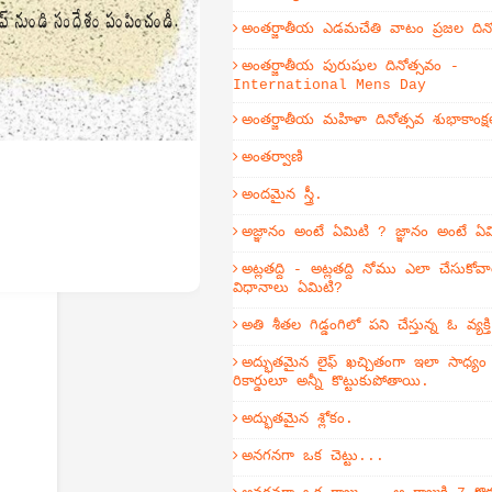
అంతర్జాతీయ ఎడమచేతి వాటం ప్రజల దిన
అంతర్జాతీయ పురుషుల దినోత్సవం -
International Mens Day
అంతర్జాతీయ మహిళా దినోత్సవ శుభాకాంక్ష
అంతర్వాణి
అందమైన స్త్రీ.
అజ్ఞానం అంటే ఏమిటి ? జ్ఞానం అంటే ఏ
అట్లతద్ది - అట్లతద్ది నోము ఎలా చేసుకోవా
విధానాలు ఏమిటి?
అతి శీతల గిడ్డంగిలో పని చేస్తున్న ఓ వ్యక
అద్భుతమైన లైఫ్ ఖచ్చితంగా ఇలా సాధ్య
రికార్డులూ అన్నీ కొట్టుకుపోతాయి.
అద్భుతమైన శ్లోకం.
అనగనగా ఒక చెట్టు...