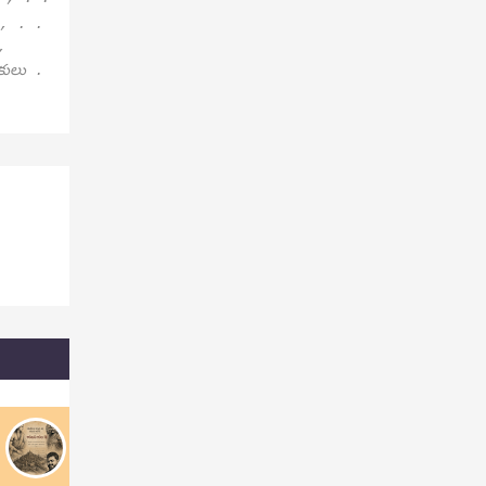
 , . .
,
పకులు .