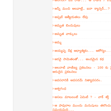
అనగనగా ఒక రాజు... ఆ రాజుకి 7 కొ
అన్నీ మంచి అలవాట్లే… ఐనా క్యాన్సర్….?
అప్పటి ఆత్మీయతలు లేవు
అమృత బిందువులు
అమృత వాక్కులు
అమ్మ
అయ్యప్ప దీక్ష ఆధ్యాత్మికం... ఆరోగ్యం..
అరవై సామెతలతో... అందమైన కథ
అలనాటి వాణిజ్య ప్రకటనలు - 100 కు ప
అరుదైన ప్రకటనలు
అవసరానికి అవసరమే నిత్యావసరం.
అశ్వగంధ
అసలు మాటలంటే ఏమిటి ? - వాక్ శక్తి
ఆ పావురాల ముందు మనుషులు తలొంచుకో
సమయమిది...