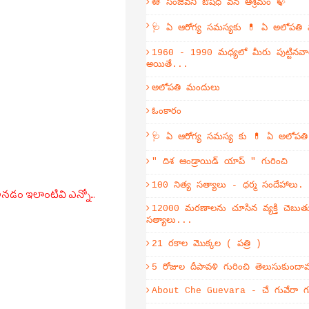
🪷 సంజీవని ఔషధ వన ఆశ్రమం 🍃
🩺 ఏ ఆరోగ్య సమస్యకు 💊 ఏ అలోపతి
1960 - 1990 మధ్యలో మీరు పుట్టినవా
అయితే...
అలోపతి మందులు
ఓంకారం
🩺 ఏ ఆరోగ్య సమస్య కు 💊 ఏ అలోపత
" దిశ ఆండ్రాయిడ్ యాప్ " గురించి
100 నిత్య సత్యాలు - ధర్మ సందేహాలు.
నడం ఇలాంటివి ఎన్నో...
12000 మరణాలను చూసిన వ్యక్తి చెబుతు
సత్యాలు...
21 రకాల మొక్కల ( పత్రి )
5 రోజుల దీపావళి గురించి తెలుసుకుంద
About Che Guevara - చే గువేరా గు