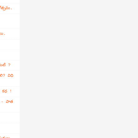
ోత్సవం.
లు.
మిటి ?
లి? విధి
్తి కథ !
ం - పాత