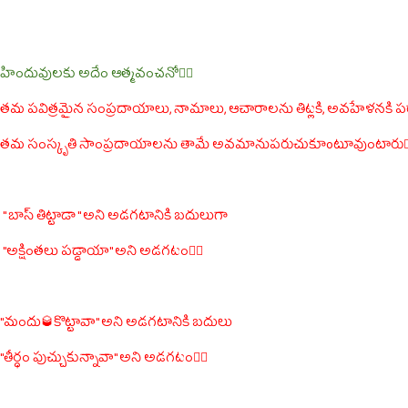
హిందువులకు అదేం ఆత్మవంచనో🤦‍♂️
తమ పవిత్రమైన సంప్రదాయాలు, నామాలు, ఆచారాలను తిట్లకి, అవహేళనక
తమ సంస్కృతి సాంప్రదాయాలను తామే అవమానుపరుచుకూoటూవుంటారు🤦
" బాస్ తిట్టాడా " అని అడగటానికి బదులుగా
"అక్షింతలు పడ్డాయా" అని అడగటం🤦‍♂️
"మందు🥃కొట్టావా" అని అడగటానికి బదులు
"తీర్ధం పుచ్చుకున్నావా" అని అడగటం🤦‍♂️