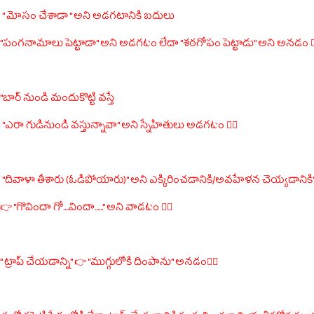
" మోసం చేశాడా " అని అడగటానికి బదులు
"పంగనామాలు పెట్టాడా" అని అడగటం లేదా "శఠగోపం పెట్టాడు" అని అనడం 🤦‍
"బార్ నుండి మందుకొట్టి వస్తే
"ఎరా గుడినుండి వస్తున్నావా" అని స్నేహితులు అడగటం 🤦‍♂️
"దివాళా తీశారు (ఓడిపోయారు)" అని ఎక్కిరించడానికి/అవహేళన చెయ్యడానికి
👉 "గొవిందా గో....విందా......" అని వాడటం 🤦‍♂️
" ట్రాప్ చేయడాన్ని" 👉 "ముగ్గులోకి దింపాను" అనడం🤦‍♂️