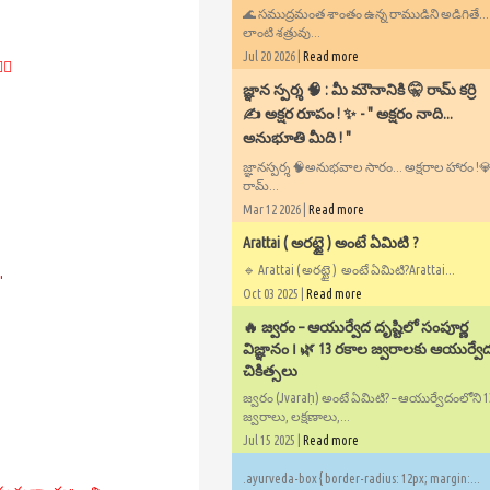
🌊 సముద్రమంత శాంతం ఉన్న రాముడిని అడిగితే..
లాంటి శత్రువు...
Jul 20 2026 |
Read more
♂️
​జ్ఞాన స్పర్శ 🧠 : మీ మౌనానికి 🤫 రామ్ కర్రి
✍️ అక్షర రూపం ! ✨ - ​" అక్షరం నాది...
అనుభూతి మీది ! "
జ్ఞానస్పర్శ 🧠అనుభవాల సారం... అక్షరాల హారం !💎✍
రామ్...
Mar 12 2026 |
Read more
Arattai ( అరట్టై ) అంటే ఏమిటి ?
🔹 Arattai ( అరట్టై ) అంటే ఏమిటి?Arattai...
"
Oct 03 2025 |
Read more
🔥 జ్వరం – ఆయుర్వేద దృష్టిలో సంపూర్ణ
విజ్ఞానం ౹ 🌿 13 రకాల జ్వరాలకు ఆయుర్వే
చికిత్సలు
జ్వరం (Jvaraḥ) అంటే ఏమిటి? – ఆయుర్వేదంలోని 
జ్వరాలు, లక్షణాలు,...
Jul 15 2025 |
Read more
.ayurveda-box { border-radius: 12px; margin:...