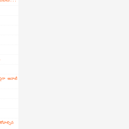
డుకులు...
.
ైగా ఆనాటి
వాల్సిన