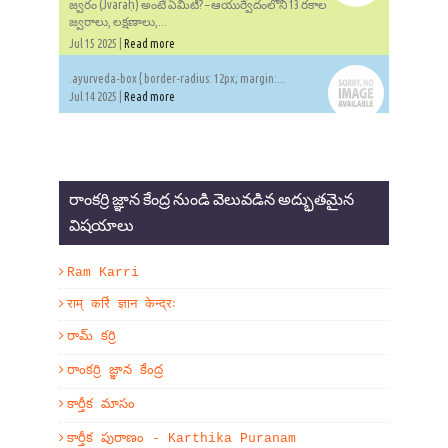
జ్వరం (Jvaraḥ) అంటే ఏమిటి? – ఆయుర్వేదంలోని 13 రకాల
జ్వరాలు, లక్షణాలు,...
Jul 15 2025 |
Read more
.ayurveda-box { border-radius: 12px; margin:...
Jul 14 2025 |
Read more
రాంకర్రి జ్ఞాన కేంద్ర నుండి వెలువడిన అద్భుతమైన
విషయాలు
Ram Karri
राम् कर्रि ज्ञान केन्द्रः
రామ్ కర్రి
రాంకర్రి జ్ఞాన కేంద్ర
కార్తీక మాసం
కార్తీక పురాణం - Karthika Puranam