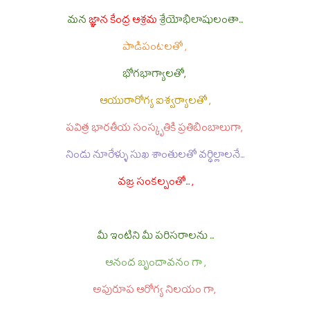
మన
జ్ఞాన కేంద్ర ఆశ్రమ
శ్రేయోభిలాషులంతా...
పాడిపంటలతో ,
భోగభాగ్యాలతో,
ఆయురారోగ్య ఐశ్వర్యాలతో ,
పవిత్ర భారతీయ సంస్కృతికి ప్రతిబింబాలుగా,
నిండు నూరేళ్ళు సుఖ శాంతులతో వర్ధిల్లాలనే...
వజ్ర సంకల్పంతో... ,
మీ ఇంటిని మీ పరిసరాలను ...
ఆనంద బృందావనం గా ,
అపురూప ఆరోగ్య నిలయం గా,