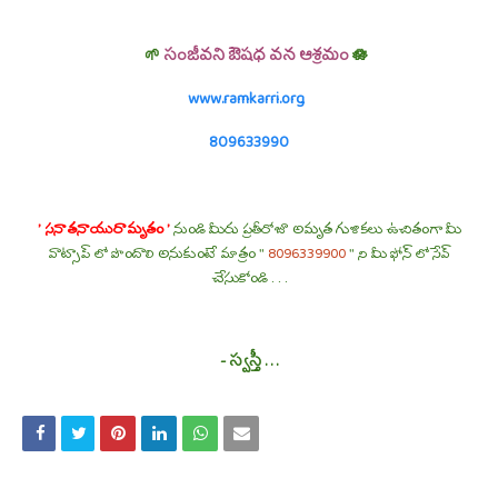
🌱
సంజీవని ఔషధ వన ఆశ్రమం
🪷
www.ramkarri.org
809633990
' సనాతనాయురామృతం '
నుండి మీరు ప్రతీరోజూ అమృత గుళికలు ఉచితంగా మీ
వాట్సాప్ లో పొందాలి అనుకుంటే మాత్రం "
8096339900
" ని మీ ఫోన్ లో సేవ్
చేసుకోండి . . .
- స్వస్తీ . . .