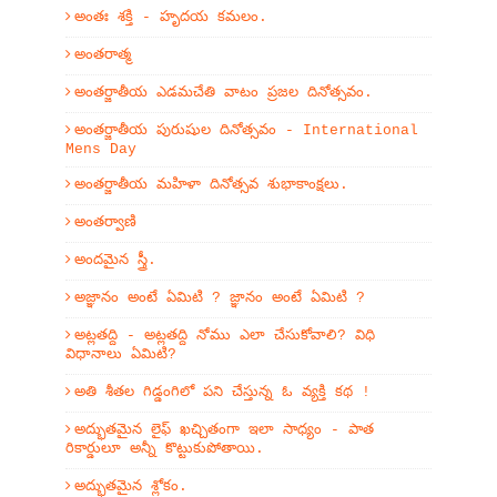
అంతః శక్తి - హృదయ కమలం.
అంతరాత్మ
అంతర్జాతీయ ఎడమచేతి వాటం ప్రజల దినోత్సవం.
అంతర్జాతీయ పురుషుల దినోత్సవం - International
Mens Day
అంతర్జాతీయ మహిళా దినోత్సవ శుభాకాంక్షలు.
అంతర్వాణి
అందమైన స్త్రీ.
అజ్ఞానం అంటే ఏమిటి ? జ్ఞానం అంటే ఏమిటి ?
అట్లతద్ది - అట్లతద్ది నోము ఎలా చేసుకోవాలి? విధి
విధానాలు ఏమిటి?
అతి శీతల గిడ్డంగిలో పని చేస్తున్న ఓ వ్యక్తి కథ !
అద్భుతమైన లైఫ్ ఖచ్చితంగా ఇలా సాధ్యం - పాత
రికార్డులూ అన్నీ కొట్టుకుపోతాయి.
అద్భుతమైన శ్లోకం.