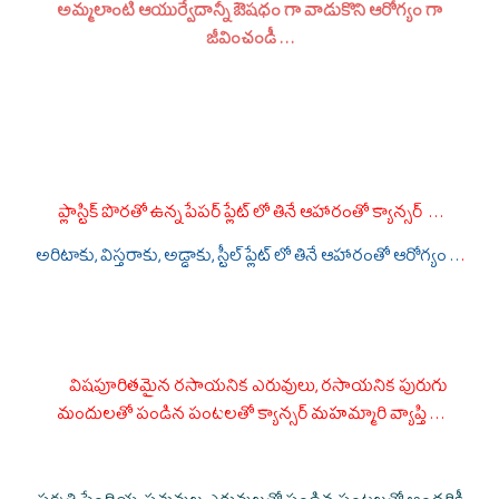
అమ్మలాంటి ఆయుర్వేదాన్నీ ఔషధం గా వాడుకొని ఆరోగ్యం గా
జీవించండీ . . .
ప్లాస్టిక్ పొరతో ఉన్న పేపర్ ప్లేట్ లో తినే ఆహారంతో క్యాన్సర్ . . .
అరిటాకు, విస్తరాకు, అడ్డాకు, స్టీల్ ప్లేట్ లో తినే ఆహారంతో ఆరోగ్యం . .
.
విషపూరితమైన రసాయనిక ఎరువులు, రసాయనిక పురుగు
మందులతో పండిన పంటలతో క్యాన్సర్ మహమ్మారి వ్యాప్తి . . .