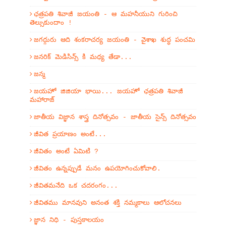
ఛత్రపతి శివాజీ జయంతి - ఆ మహనీయుని గురించి
తెల్సుకుందాం !
జగద్గురు ఆది శంకరాచర్య జయంతి - వైశాఖ శుద్ధ పంచమి
జనరిక్ మెడిసిన్స్ కి మధ్య తేడా...
జన్మ
జయహో జిజియా భాయి... జయహో ఛత్రపతి శివాజీ
మహారాజ్
జాతీయ విజ్ఞాన శాస్త్ర దినోత్సవం - జాతీయ సైన్స్ దినోత్సవం
జీవిత ప్రయాణం అంటే...
జీవితం అంటే ఏమిటి ?
జీవితం ఉన్నప్పుడే మనం ఉపయోగించుకోవాలి.
జీవితమనేది ఒక చదరంగం...
జీవితము మానవుని అనంత శక్తి నమ్మకాలు ఆలోచనలు
జ్ఞాన నిధి - పుస్తకాలయం