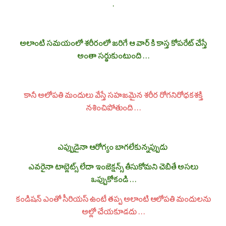
.
అలాంటి సమయంలో శరీరంలో జరిగే ఆ వార్ కి కాస్త కోపరేట్ చేస్తే
అంతా సర్దుకుంటుంది . . .
కానీ అలోపతి మందులు వేస్తే సహజమైన శరీర రోగనిరోధకశక్తి
నశించిపోతుంది . . .
ఎప్పుడైనా ఆరోగ్యం బాగలేకున్నప్పుడు
ఎవరైనా టాబ్లెట్స్ లేదా ఇంజెక్షన్స్ తీసుకోమని చెబితే అసలు
ఒప్పుకోకండి . . .
కండిషన్ ఎంతో సీరియస్ ఉంటే తప్ప అలాంటి ఆలోపతి మందులను
అల్లో చేయకూడదు . . .