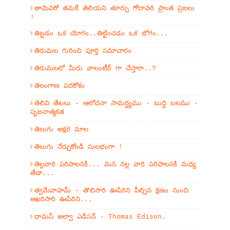
తామెవరో తమకే తెలియని తూర్పు గోదావరి ప్రాంత ప్రజలు
!
తిట్టడం ఒక యోగం..తిట్టించడం ఒక భోగం...
తిరుమల గురించి పూర్తి సమాచారం
తిరుమలలో మీరు వాలంటీర్ గా చేస్తారా..?
తెలంగాణ పదకోశం
తెలివి తేటలు - ఆలోచనా సామర్ధ్యము - బుద్ధి బలము -
సృజనాత్మకత
తెలుగు అక్షర మాల
తెలుగు నేర్చుకోండి సులభంగా !
తెల్లవారి పరిపాలనకి... మన నల్ల వారి పరిపాలనకి మధ్య
తేడా...
త్వమేవాహమ్‌ - తొలిసారి ఊపిరిని పీల్చిన క్షణం నుంచి
ఆఖరిసారి ఊపిరిని...
థామస్ అల్వా ఎడిసన్ - Thomas Edison.