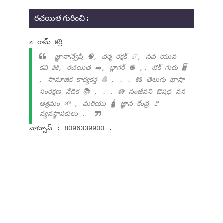
రచయిత గురించి :
✍ రామ్ కర్రి
జ్ఞానాన్వేషి 🧠, ధర్మ రక్షక్ 📿, నవ యువ
కవి 📖, రచయిత ✒️, బ్లాగర్ 🪩 ,. టెక్ గురు 🖥️
, సామాజిక కార్యకర్త 🩸 , . . 📖 తెలుగు భాషా
సంరక్షణ వేదిక 📚 , . . 🪷 సంజీవని ఔషధ వన
ఆశ్రమం 🌱 , మరియు 🛕 జ్ఞాన కేంద్ర 🚩
వ్యవస్థాపకులు .
వాట్సాప్ : 8096339900 .