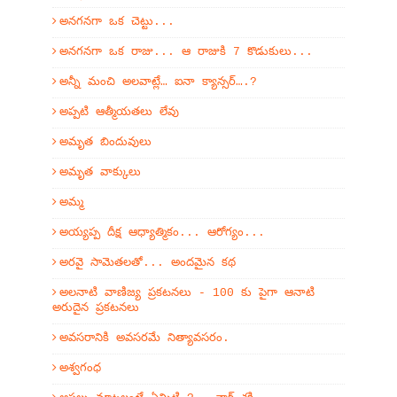
అనగనగా ఒక చెట్టు...
అనగనగా ఒక రాజు... ఆ రాజుకి 7 కొడుకులు...
అన్నీ మంచి అలవాట్లే… ఐనా క్యాన్సర్….?
అప్పటి ఆత్మీయతలు లేవు
అమృత బిందువులు
అమృత వాక్కులు
అమ్మ
అయ్యప్ప దీక్ష ఆధ్యాత్మికం... ఆరోగ్యం...
అరవై సామెతలతో... అందమైన కథ
అలనాటి వాణిజ్య ప్రకటనలు - 100 కు పైగా ఆనాటి
అరుదైన ప్రకటనలు
అవసరానికి అవసరమే నిత్యావసరం.
అశ్వగంధ