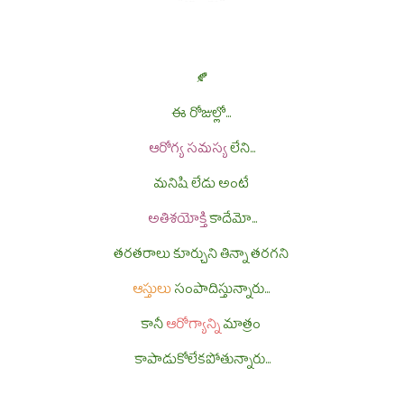
🍂
ఈ రోజుల్లో...
ఆరోగ్య సమస్య
లేని...
మనిషి లేడు అంటే
అతిశయోక్తి
కాదేమో...
తరతరాలు కూర్చుని తిన్నా తరగని
ఆస్తులు
సంపాదిస్తున్నారు...
కానీ
ఆరోగ్యాన్ని
మాత్రం
కాపాడుకోలేకపోతున్నారు...