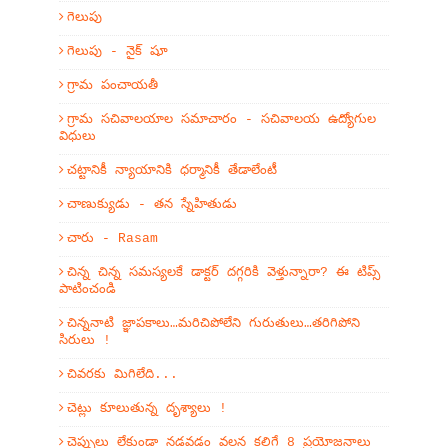
గెలుపు
గెలుపు - నైక్ షూ
గ్రామ పంచాయతీ
గ్రామ సచివాలయాల సమాచారం - సచివాలయ ఉద్యోగుల
విధులు
చట్టానికీ న్యాయానికి ధర్మానికీ తేడాలేంటీ
చాణుక్యుడు - తన స్నేహితుడు
చారు - Rasam
చిన్న చిన్న సమస్యలకే డాక్టర్ దగ్గరికి వెళ్తున్నారా? ఈ టిప్స్
పాటించండి
చిన్ననాటి జ్ఞాపకాలు…మరిచిపోలేని గురుతులు…తరిగిపోని
సిరులు !
చివరకు మిగిలేది...
చెట్లు కూలుతున్న దృశ్యాలు !
చెప్పులు లేకుండా నడవడం వలన కలిగే 8 ప్రయోజనాలు