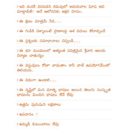
ఇది మనకి వినపడని కడుపులో అవయవాల ఘోష అవి
మాట్లాడితే! అనే ఆలోచనకు అక్షర రూపం.
ఈ క్షణం మాత్రమే నీది...
ఈ గుడికి వెళ్ళాలంటే ప్రాణాలపై ఆశ వదులు కోవాల్సిందే
ఈ ప్రశ్నలకు సమాధానాలు చెప్పండి...
ఈ భూ మండలంలో అత్యంత పవిత్రమైన శ్రీవారి ఆలయ
నిర్మాణ చాతుర్యం
ఈ వస్తువులు రోజూ వాడుతాం కానీ వాటి ఉపయోగమేంటో
తెలియదు.
ఈ విధంగా ఉండాలి...
ఈ సృష్టిలో మన మాతృ భాషలు అయిన తెలుగు సంస్కృత
భాషలను మించిన భాషలు లేనే లేవు
ఉత్తమ పురుషుని లక్షణాలు
ఉపవాసం !
ఉమ్మడి కుటుంబాలు లేవు