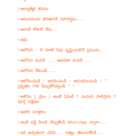
ఆధ్యాత్మిక జీవనం
ఆనందమయ జీవితానికి రహస్యాలు...
ఆనాటి రోజులే వేరు...
ఆమె
ఆలోచన - నీ మాటే నీవు సృష్టించుకొనే ప్రపంచం.
ఆలోచన మనదే ... ఆచరణా మనదే ...
ఆలోచన లేకుంటే....
ఆలోచించండి ! ఆచరించండి ! అనుభవించండి ! "
ప్రకృతిని గాలి పీల్చుకోనివ్వండి " !
ఆశౌచం ( మైల ) అంటే ఏమిటి ? ఎందుకు పాటిస్తారు ?
పూర్తి విశ్లేషణ.
ఆహార సూత్రాలు
ఇంటి వద్దే హిందీ నేర్చుకోండి WhatsApp ద్వారా...
ఇది ఖచ్చితంగా చదివి... సత్యం తెలుసుకోండి...