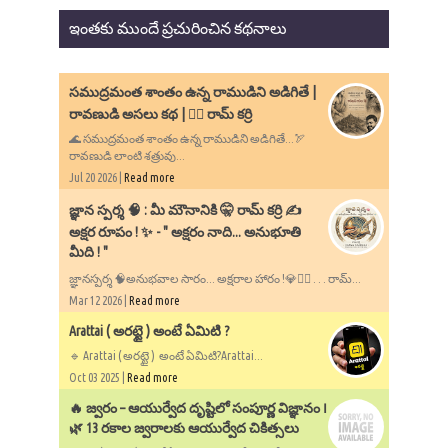
ఇంతకు ముందే ప్రచురించిన కథనాలు
సముద్రమంత శాంతం ఉన్న రాముడిని అడిగితే |
రావణుడి అసలు కథ | ✍🏻 రామ్ కర్రి
🌊 సముద్రమంత శాంతం ఉన్న రాముడిని అడిగితే...🏹
రావణుడి లాంటి శత్రువు...
Jul 20 2026 |
Read more
​జ్ఞాన స్పర్శ 🧠 : మీ మౌనానికి 🤫 రామ్ కర్రి ✍️
అక్షర రూపం ! ✨ - ​" అక్షరం నాది... అనుభూతి
మీది ! "
జ్ఞానస్పర్శ 🧠అనుభవాల సారం... అక్షరాల హారం !💎✍🏻 . . . రామ్...
Mar 12 2026 |
Read more
Arattai ( అరట్టై ) అంటే ఏమిటి ?
🔹 Arattai ( అరట్టై ) అంటే ఏమిటి?Arattai...
Oct 03 2025 |
Read more
🔥 జ్వరం – ఆయుర్వేద దృష్టిలో సంపూర్ణ విజ్ఞానం ౹
🌿 13 రకాల జ్వరాలకు ఆయుర్వేద చికిత్సలు