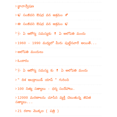
జ్ఞానాన్వేషణ
🍃 సంజీవని ఔషధ వన ఆశ్రమం 🍂
🪷 సంజీవని ఔషధ వన ఆశ్రమం 🍃
🩺 ఏ ఆరోగ్య సమస్యకు 💊 ఏ అలోపతి మందు
1960 - 1990 మధ్యలో మీరు పుట్టినవారే అయితే...
అలోపతి మందులు
ఓంకారం
🩺 ఏ ఆరోగ్య సమస్య కు 💊 ఏ అలోపతి మందు
" దిశ ఆండ్రాయిడ్ యాప్ " గురించి
100 నిత్య సత్యాలు - ధర్మ సందేహాలు.
12000 మరణాలను చూసిన వ్యక్తి చెబుతున్న జీవిత
సత్యాలు...
21 రకాల మొక్కల ( పత్రి )