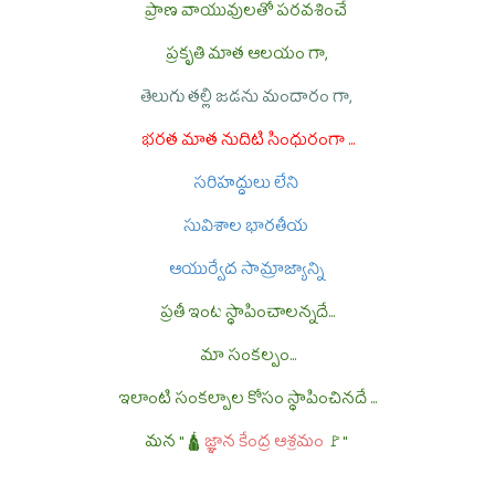
ప్రాణ వాయువులతో పరవశించే
ప్రకృతి మాత ఆలయం గా,
తెలుగు తల్లి జడను మందారం గా,
భరత మాత నుదిటి సింధురంగా ...
సరిహద్దులు లేని
సువిశాల భారతీయ
ఆయుర్వేద సామ్రాజ్యాన్ని
ప్రతీ ఇంట స్థాపించాలన్నదే...
మా సంకల్పం...
ఇలాంటి సంకల్పాల కోసం స్థాపించినదే ...
మన
" 🛕
జ్ఞాన కేంద్ర ఆశ్రమం
🚩"