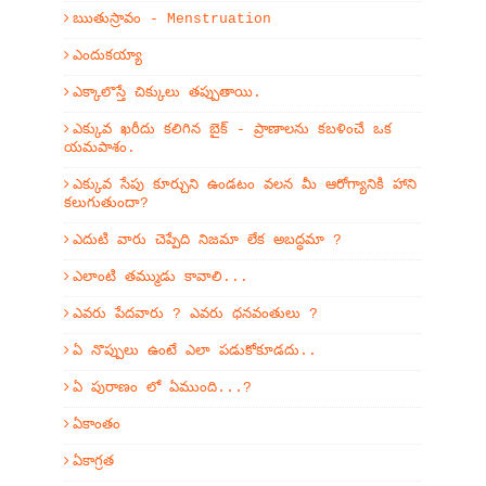
ఋతుస్రావం - Menstruation
ఎందుకయ్యా
ఎక్కాలొస్తే చిక్కులు తప్పుతాయి.
ఎక్కువ ఖరీదు కలిగిన బైక్ - ప్రాణాలను కబళించే ఒక
యమపాశం.
ఎక్కువ సేపు కూర్చుని ఉండటం వలన మీ ఆరోగ్యానికి హాని
కలుగుతుందా?
ఎదుటి వారు చెప్పేది నిజమా లేక అబద్ధమా ?
ఎలాంటి తమ్ముడు కావాలి...
ఎవరు పేదవారు ? ఎవరు ధనవంతులు ?
ఏ నొప్పులు ఉంటే ఎలా పడుకోకూడదు..
ఏ పురాణం లో ఏముంది...?
ఏకాంతం
ఏకాగ్రత