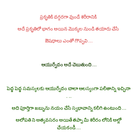
ప్రకృతికి దగ్గరగా వుండే శరీరానికి
అదే ప్రకృతిలో భాగం అయిన మొక్కల నుండి తయారు చేసే
ఔషధాలు ఎంతో గొప్పవి . . .
ఆయుర్వేదం అదే చెబుతుంది . . .
పెద్ద పెద్ద సమస్యలకు ఆయుర్వేదం చాలా ఆలస్యంగా పలితాన్ని ఇచ్చినా
. . .
అది పూర్తిగా జబ్బును నయం చేసే స్వభావాన్ని కలిగి ఉంటుంది . . .
అలోపతి ని అత్యవసరం అయితే తప్పా మీ శరీరం లోనికి అల్లో
చేయకండీ . . .