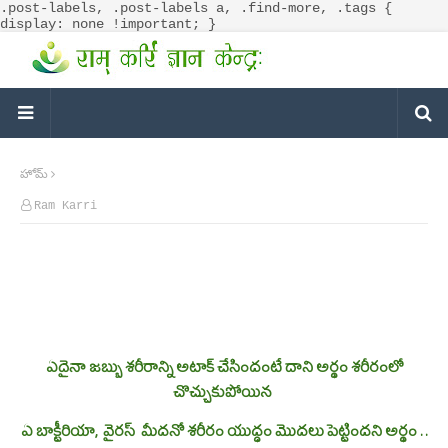
.post-labels, .post-labels a, .find-more, .tags {
display: none !important; }
హోమ్
Ram Karri
ఏదైనా జబ్బు శరీరాన్ని అటాక్ చేసిందంటే దాని అర్థం శరీరంలో
చొచ్చుకుపోయిన
ఏ బాక్టీరియా, వైరస్ మీదనో శరీరం యుద్ధం మొదలు పెట్టిందని అర్థం . .