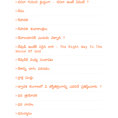
దసరా గురించి క్లుప్తంగా - దసరా అంటే ఏమిటి ?
దీపం
దీపావళి
దీపావళి శుభాకాంక్షలు
దేవాలయానికి ఎందుకు వెళ్ళాలి ?
దేవుడి ఇంటికి సరైన దారి - The Right Way To The
House Of God
దేవుడికి మధ్య సంభాషణ
దేశాన్ని బాగు పరచడం
ద్రాక్ష పండ్లు
ద్వాదశ లింగాలలో ఏ జ్యోతిర్లింగాన్ని ఎవరిచే ప్రతిష్ఠించారు ?
ధన త్రయోదశి
ధన దాహం
ధనుర్మాసం