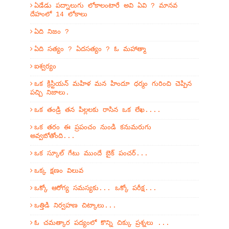
ఏడేడు పద్నాలుగు లోకాలంటారే అవి ఏవి ? మానవ
దేహంలో 14 లోకాలు
ఏది నిజం ?
ఏది సత్యం ? ఏదసత్యం ? ఓ మహాత్మా
ఐశ్వర్యం
ఒక క్రిస్టియన్ మహిళ మన హిందూ ధర్మం గురించి చెప్పిన
పచ్చి నిజాలు.
ఒక తండ్రి తన పిల్లలకు రాసిన ఒక లేఖ....
ఒక తరం ఈ ప్రపంచం నుండి కనుమరుగు
అవ్వబోతోంది...
ఒక స్కూల్ గేటు ముందే బైక్ పంచర్...
ఒక్క క్షణం విలువ
ఒక్కో ఆరోగ్య సమస్యకు... ఒక్కో పరీక్ష...
ఒత్తిడి నిర్వహణ చిట్కాలు...
ఓ చమత్కార పద్యంలో కొన్ని చిక్కు ప్రశ్నలు ...