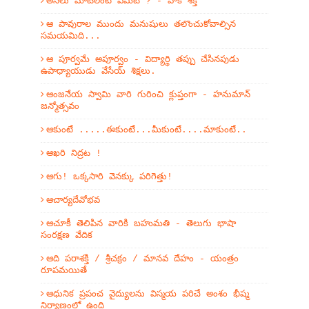
అసలు మాటలంటే ఏమిటి ? - వాక్ శక్తి
ఆ పావురాల ముందు మనుషులు తలొంచుకోవాల్సిన
సమయమిది...
ఆ పూర్వమే అపూర్వం - విద్యార్థి తప్పు చేసినపుడు
ఉపాధ్యాయుడు వేసేయ్ శిక్షలు.
ఆంజనేయ స్వామి వారి గురించి క్లుప్తంగా - హనుమాన్
జన్మోత్సవం
ఆకుంటే .....ఈకుంటే...మీకుంటే....మాకుంటే..
ఆఖరి నిద్రట !
ఆగు! ఒక్కసారి వెనక్కు పరిగెత్తు!
ఆచార్యదేవోభవ
ఆచూకీ తెలిపిన వారికి బహుమతి - తెలుగు భాషా
సంరక్షణ వేదిక
ఆది పరాశక్తి / శ్రీచక్రం / మానవ దేహం - యంత్రం
రూపమయితే
ఆధునిక ప్రపంచ వైద్యులను విస్మయ పరిచే అంశం భీష్మ
నిర్యాణంలో ఉంది