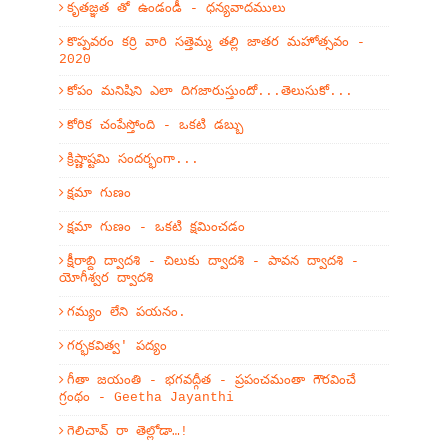
కృతజ్ఞత తో ఉండండీ - ధన్యవాదములు
కొప్పవరం కర్రి వారి సత్తెమ్మ తల్లి జాతర మహోత్సవం -
2020
కోపం మనిషిని ఎలా దిగజారుస్తుందో...తెలుసుకో...
కోరిక చంపేస్తోంది - ఒకటి డబ్బు
క్రిష్ణాష్టమి సందర్భంగా...
క్షమా గుణం
క్షమా గుణం - ఒకటి క్షమించడం
క్షీరాబ్ది ద్వాదశి - చిలుకు ద్వాదశి - పావన ద్వాదశి -
యోగీశ్వర ద్వాదశి
గమ్యం లేని పయనం.
గర్భకవిత్వ' పద్యం
గీతా జయంతి - భగవద్గీత - ప్రపంచమంతా గౌరవించే
గ్రంథం - Geetha Jayanthi
గెలిచావ్ రా తెల్లోడా…!