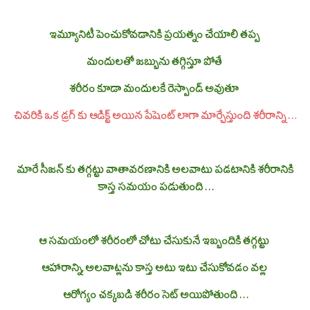
ఇమ్యూనిటీ పెంచుకోవడానికి ప్రయత్నం చేయాలి తప్ప
మందులతో జబ్బును తగ్గిస్తూ పోతే
శరీరం కూడా మందులకే రెస్పాండ్ అవుతూ
చివరికి ఒక డ్రగ్ కు ఆడిక్ట్ అయిన పేషెంట్ లాగా మార్చేస్తుంది శరీరాన్ని . . .
మారే సీజన్ కు తగ్గట్టు వాతావరణానికి అలవాటు పడటానికి శరీరానికి
కాస్త సమయం పడుతుంది . . .
ఆ సమయంలో శరీరంలో చోటు చేసుకునే ఇబ్బందికి తగ్గట్టు
ఆహారాన్ని, అలవాట్లను కాస్త అటు ఇటు చేసుకోవడం వల్ల
ఆరోగ్యం చక్కబడి శరీరం సెట్ అయిపోతుంది . . .