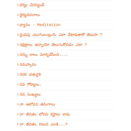
ధర్మం చెయ్యండి
ధైర్యవచనాలు
ధ్యానం - Meditation
ధ్రువపు ఎలుగుబంట్లును ఎలా వేటాడతారో తెలుసా ?
నక్షత్రాలు ఉన్నాయో తెలుసుకోవడం ఎలా ?
నన్ను కాలం మార్చివేసింది....
నమస్కారం
నరక చతుర్దశి
నవ గోప్యాలు.
నవ సంఖ్యలు
నా ఆలోచన తరంగాలు
నా జీవితం లోనివి కష్టాలు కాదు
నా జీవితం విలువ ఎంత...?