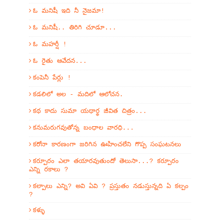
ఓ మనిషీ ఇది నీ నైజమా!
ఓ మనిషీ.. తిరిగి చూడూ...
ఓ మహర్షీ !
ఓ రైతు ఆవేదన...
కంపెనీ పేర్లు !
కడలిలో అల - మదిలో ఆలోచన.
కథ కాదు సుమా యథార్థ జీవిత చిత్రం...
కనుమరుగవుతోన్న బంధాల వారధి...
కరోనా కారణంగా జరిగిన ఊహించలేని గొప్ప సంఘటనలు
కర్పూరం ఎలా తయారవుతుందో తెలుసా...? కర్పూరం
ఎన్ని రకాలు ?
కల్పాలు ఎన్ని? అవి ఏవి ? ప్రస్తుతం నడుస్తున్నది ఏ కల్పం
?
కళ్ళు