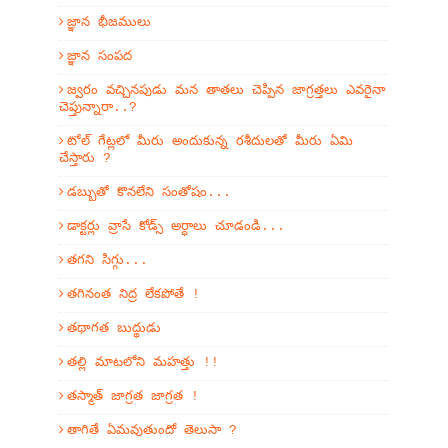
జ్ఞాన భీజములు
జ్ఞాన సంపద
జ్వరం వచ్చినపుడు మన తాతలు చెప్పిన జాగ్రత్తలు ఎవరైనా
చెప్తున్నారా..?
టోల్ గేట్లలో మీరు అందుకున్న రశీదులతో మీరు ఏమి
చేస్తారు ?
డబ్బుతో కొనలేని సంతోషం...
డాక్టర్లు వ్రాసే కోడ్స్ అర్ధాలు చూడండి...
తగని సిగ్గు...
తగినంత నిద్ర లేకపోతే !
తథాగత బుద్థుడు
తల్లి మాటలోని మహత్తు !!
తస్మాత్ జాగ్రత జాగ్రత !
తాగితే ఏమవుతుందో తెలుసా ?