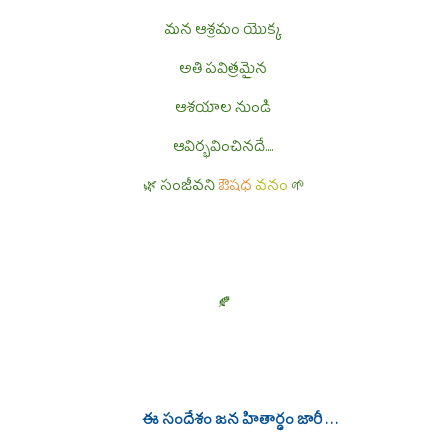
మన ఆశ్రమం యొక్క
అతి పవిత్రమైన
ఆశయాల నుండి
ఆ
విర్భవించినదే....
🌿
సంజీవని
ఔషధ
వనం
🌱
🍂
ఈ సందేశం జన హితార్ధం జారీ . . .