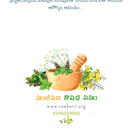
ప్రకృతి, సేంద్రియ, పశువుల ఎరువులతో పండిన పంటలతో అందరికీ
ఆరోగ్యం, ఆనందం . . .