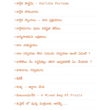
కార్తీక పౌర్ణమి - Kartika Purnima
కార్తీక సోమవారం
కార్తీక స్నానాలు – పాప ప్రక్షయాలు
కార్తీకమాసం పూజ విశిష్టత తేదీలు
కార్యసాధకుని లక్షణాలు
కాల చతుష్టయం
కాల నిర్వహణ లేదా సమయ నిర్వహణ అంటే ఏమిటే ?
కాలేజీలు మీ సర్టిఫికెట్లు తిరిగి ఇవ్వకపోతే ఏం చేయాలి ?
కాళిదాసు గర్వభంగం
కిటికీ
కుక్క - అద్దాల మేడ
కుటుంబమనేది - A Mixed Bag Of Fruits
కువైట్ లో వున్న మిత్రులకు అరబ్బీ...