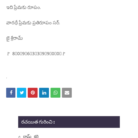
ఇది ప్రేమకు రూపం.
వారధే ప్రేమకు ప్రతిరూపం సర్.
జై శ్రీరామ్
🚩 8⃣0⃣9⃣6⃣3⃣3⃣9⃣9⃣0⃣0⃣🚩
.
రచయిత గురించి :
✍ రామ్ కర్రి