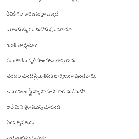
20000 మంది కార్మికుల చేతులను నిర్దాక్షణ్యంగా నరికివేయించాడు.
దీనికి గల కారణమల్లా ఒక్కటే.
ఇలాంటి కట్టడం మరోటి వుండరాదని.
ఇంత స్వార్ధమా?
ముంతాజ్ ఒక్కరే షాజహాన్ భార్య కాదు.
వందల మంది స్త్రీలు తనకి భార్యలుగా వుండేవారు.
ఇది కేవలం స్త్రీ వ్యామోహమే కాక మరేమిటి?
అదే మన శ్రీరామున్ని చూడండి
ఏకపత్నీవ్రతుడు