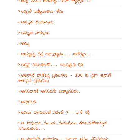
అన్నీ మంచి అలవాట్లే… ఐనా క్యాన్సర్….?
అప్పటి ఆత్మీయతలు లేవు
అమృత బిందువులు
అమృత వాక్కులు
అమ్మ
అయ్యప్ప దీక్ష ఆధ్యాత్మికం... ఆరోగ్యం...
అరవై సామెతలతో... అందమైన కథ
అలనాటి వాణిజ్య ప్రకటనలు - 100 కు పైగా ఆనాటి
అరుదైన ప్రకటనలు
అవసరానికి అవసరమే నిత్యావసరం.
అశ్వగంధ
అసలు మాటలంటే ఏమిటి ? - వాక్ శక్తి
ఆ పావురాల ముందు మనుషులు తలొంచుకోవాల్సిన
సమయమిది...
ఆ పూర్వమే అపూర్వం - విద్యార్థి తప్పు చేసినపుడు