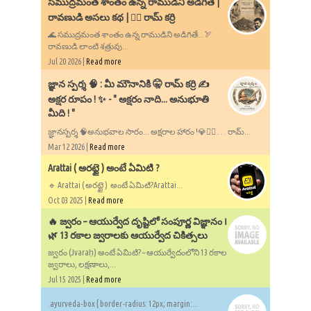
సముద్రమంత శాంతం ఉన్న రాముడిని అడిగితే |
రావణుడి అసలు కథ | ✍🏻 రామ్ కర్రి
🌊 సముద్రమంత శాంతం ఉన్న రాముడిని అడిగితే...🏹
రావణుడి లాంటి శత్రువు...
Jul 20 2026 |
Read more
​జ్ఞాన స్పర్శ 🧠 : మీ మౌనానికి 🤫 రామ్ కర్రి ✍️
అక్షర రూపం ! ✨ - ​" అక్షరం నాది... అనుభూతి
మీది ! "
జ్ఞానస్పర్శ 🧠అనుభవాల సారం... అక్షరాల హారం !💎✍🏻 . . . రామ్...
Mar 12 2026 |
Read more
Arattai ( అరట్టై ) అంటే ఏమిటి ?
🔹 Arattai ( అరట్టై ) అంటే ఏమిటి?Arattai...
Oct 03 2025 |
Read more
🔥 జ్వరం – ఆయుర్వేద దృష్టిలో సంపూర్ణ విజ్ఞానం ౹
🌿 13 రకాల జ్వరాలకు ఆయుర్వేద చికిత్సలు
జ్వరం (Jvaraḥ) అంటే ఏమిటి? – ఆయుర్వేదంలోని 13 రకాల
జ్వరాలు, లక్షణాలు,...
Jul 15 2025 |
Read more
.ayurveda-box { border-radius: 12px; margin:...