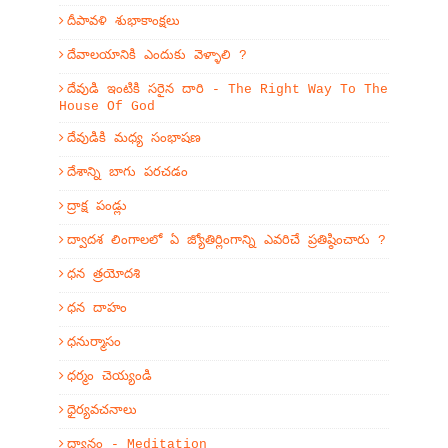
దీపావళి శుభాకాంక్షలు
దేవాలయానికి ఎందుకు వెళ్ళాలి ?
దేవుడి ఇంటికి సరైన దారి - The Right Way To The
House Of God
దేవుడికి మధ్య సంభాషణ
దేశాన్ని బాగు పరచడం
ద్రాక్ష పండ్లు
ద్వాదశ లింగాలలో ఏ జ్యోతిర్లింగాన్ని ఎవరిచే ప్రతిష్ఠించారు ?
ధన త్రయోదశి
ధన దాహం
ధనుర్మాసం
ధర్మం చెయ్యండి
ధైర్యవచనాలు
ధ్యానం - Meditation