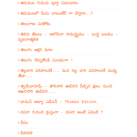
తిరుమల గురించి పూర్తి సమాచారం
తిరుమలలో మీరు వాలంటీర్ గా చేస్తారా..?
తెలంగాణ పదకోశం
తెలివి తేటలు - ఆలోచనా సామర్ధ్యము - బుద్ధి బలము -
సృజనాత్మకత
తెలుగు అక్షర మాల
తెలుగు నేర్చుకోండి సులభంగా !
తెల్లవారి పరిపాలనకి... మన నల్ల వారి పరిపాలనకి మధ్య
తేడా...
త్వమేవాహమ్‌ - తొలిసారి ఊపిరిని పీల్చిన క్షణం నుంచి
ఆఖరిసారి ఊపిరిని...
థామస్ అల్వా ఎడిసన్ - Thomas Edison.
దసరా గురించి క్లుప్తంగా - దసరా అంటే ఏమిటి ?
దీపం
దీపావళి