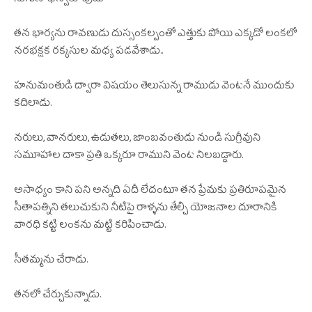
సుగుణాభిస్వరూపుడు
తన భార్యను రావణుడు దుస్సంకల్పంతో ఎత్తుకు పోయి ఎక్కడో లంకలో
నరభక్షక రక్కసుల మధ్య పడవేశాడు..
హనుమంతుడి ద్వారా విషయం తెలుసున్న రాముడు వెంటనే ముందుకు
కదిలాడు.
నరులు, వానరులు, ఉడుతలు, జాంబవంతుడు నుండి సుగ్రీవుని
సమూహాల దాకా ప్రతి ఒక్కరూ రాముని వెంట నిలబడ్డారు.
అసాధ్యం కాని పని అన్నది ఏదీ లేదంటూ తన ప్రేమకు ప్రతిరూపమైన
సీతాపత్నిని తలుచుకుని నీటిపై రాళ్ళను తేల్చి యోజనాల దూరానికి
వారధి కట్టి లంకను మట్టి కరిపించాడు.
సీతమ్మను చేరాడు.
తనలో చేర్చుకున్నాడు.