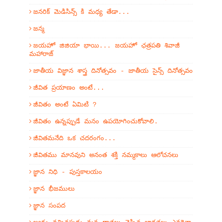
జనరిక్ మెడిసిన్స్ కి మధ్య తేడా...
జన్మ
జయహో జిజియా భాయి... జయహో ఛత్రపతి శివాజీ
మహారాజ్
జాతీయ విజ్ఞాన శాస్త్ర దినోత్సవం - జాతీయ సైన్స్ దినోత్సవం
జీవిత ప్రయాణం అంటే...
జీవితం అంటే ఏమిటి ?
జీవితం ఉన్నప్పుడే మనం ఉపయోగించుకోవాలి.
జీవితమనేది ఒక చదరంగం...
జీవితము మానవుని అనంత శక్తి నమ్మకాలు ఆలోచనలు
జ్ఞాన నిధి - పుస్తకాలయం
జ్ఞాన భీజములు
జ్ఞాన సంపద