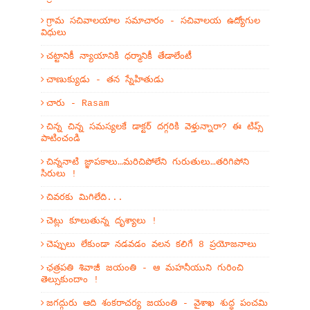
గ్రామ సచివాలయాల సమాచారం - సచివాలయ ఉద్యోగుల
విధులు
చట్టానికీ న్యాయానికి ధర్మానికీ తేడాలేంటీ
చాణుక్యుడు - తన స్నేహితుడు
చారు - Rasam
చిన్న చిన్న సమస్యలకే డాక్టర్ దగ్గరికి వెళ్తున్నారా? ఈ టిప్స్
పాటించండి
చిన్ననాటి జ్ఞాపకాలు…మరిచిపోలేని గురుతులు…తరిగిపోని
సిరులు !
చివరకు మిగిలేది...
చెట్లు కూలుతున్న దృశ్యాలు !
చెప్పులు లేకుండా నడవడం వలన కలిగే 8 ప్రయోజనాలు
ఛత్రపతి శివాజీ జయంతి - ఆ మహనీయుని గురించి
తెల్సుకుందాం !
జగద్గురు ఆది శంకరాచర్య జయంతి - వైశాఖ శుద్ధ పంచమి