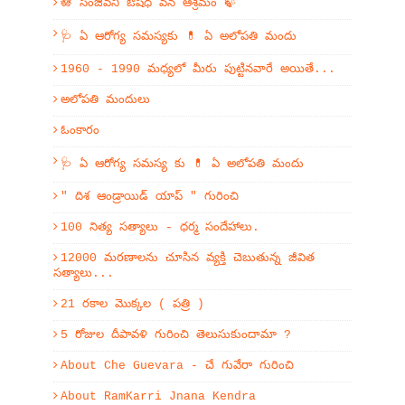
🪷 సంజీవని ఔషధ వన ఆశ్రమం 🍃
🩺 ఏ ఆరోగ్య సమస్యకు 💊 ఏ అలోపతి మందు
1960 - 1990 మధ్యలో మీరు పుట్టినవారే అయితే...
అలోపతి మందులు
ఓంకారం
🩺 ఏ ఆరోగ్య సమస్య కు 💊 ఏ అలోపతి మందు
" దిశ ఆండ్రాయిడ్ యాప్ " గురించి
100 నిత్య సత్యాలు - ధర్మ సందేహాలు.
12000 మరణాలను చూసిన వ్యక్తి చెబుతున్న జీవిత
సత్యాలు...
21 రకాల మొక్కల ( పత్రి )
5 రోజుల దీపావళి గురించి తెలుసుకుందామా ?
About Che Guevara - చే గువేరా గురించి
About RamKarri Jnana Kendra