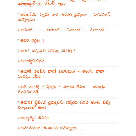
ఉపాధ్యాయుడు వేసేయ్ శిక్షలు.
ఆంజనేయ స్వామి వారి గురించి క్లుప్తంగా - హనుమాన్
జన్మోత్సవం
ఆకుంటే .....ఈకుంటే...మీకుంటే....మాకుంటే..
ఆఖరి నిద్రట !
ఆగు! ఒక్కసారి వెనక్కు పరిగెత్తు!
ఆచార్యదేవోభవ
ఆచూకీ తెలిపిన వారికి బహుమతి - తెలుగు భాషా
సంరక్షణ వేదిక
ఆది పరాశక్తి / శ్రీచక్రం / మానవ దేహం - యంత్రం
రూపమయితే
ఆధునిక ప్రపంచ వైద్యులను విస్మయ పరిచే అంశం భీష్మ
నిర్యాణంలో ఉంది
ఆధ్యాత్మిక జీవనం
ఆనందమయ జీవితానికి రహస్యాలు...