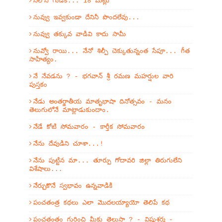
నీలోని గుడికి... 18 మెట్లు
నువ్వు ఇవ్వకుండా దేనినీ పొందలేవు...
నువ్వు తక్కువ వాడివి కాదు సామీ
నువ్వో రాయి... నేనో శిల్పీ చెక్కుతున్నంత సేపూ... గీత
సాహిత్యం.
నే నేవడను ? - భగవాన్ శ్రీ రమణ మహర్షుల వారి
పుస్తకం
నేడు అంతర్జాతీయ మాతృభాషా దినోత్సవం - మనం
తెలుగులోనే మాట్లాడుకుందాం.
నేడే కోటి సోమవారం - కార్తీక సోమవారం
నేను దేవుడిని చూశా...!
నేను పుట్టిన మా... తూర్పు గోదావరి జిల్లా తిరుగులేని
విశేషాలు...
నేర్చుకొనే స్వభావం ఉన్నవాడికి
పంచతంత్ర కథలు ఎలా మొదలయ్యాయో తెలిపే కథ
పంచతంత్రం గురించి మీకు తెలుసా ? - విష్ణుశర్మ -