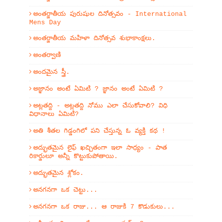
అంతర్జాతీయ పురుషుల దినోత్సవం - International
Mens Day
అంతర్జాతీయ మహిళా దినోత్సవ శుభాకాంక్షలు.
అంతర్వాణి
అందమైన స్త్రీ.
అజ్ఞానం అంటే ఏమిటి ? జ్ఞానం అంటే ఏమిటి ?
అట్లతద్ది - అట్లతద్ది నోము ఎలా చేసుకోవాలి? విధి
విధానాలు ఏమిటి?
అతి శీతల గిడ్డంగిలో పని చేస్తున్న ఓ వ్యక్తి కథ !
అద్భుతమైన లైఫ్ ఖచ్చితంగా ఇలా సాధ్యం - పాత
రికార్డులూ అన్నీ కొట్టుకుపోతాయి.
అద్భుతమైన శ్లోకం.
అనగనగా ఒక చెట్టు...
అనగనగా ఒక రాజు... ఆ రాజుకి 7 కొడుకులు...