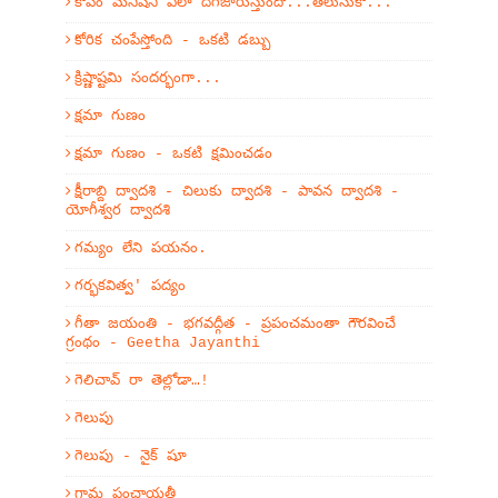
కోపం మనిషిని ఎలా దిగజారుస్తుందో...తెలుసుకో...
కోరిక చంపేస్తోంది - ఒకటి డబ్బు
క్రిష్ణాష్టమి సందర్భంగా...
క్షమా గుణం
క్షమా గుణం - ఒకటి క్షమించడం
క్షీరాబ్ది ద్వాదశి - చిలుకు ద్వాదశి - పావన ద్వాదశి -
యోగీశ్వర ద్వాదశి
గమ్యం లేని పయనం.
గర్భకవిత్వ' పద్యం
గీతా జయంతి - భగవద్గీత - ప్రపంచమంతా గౌరవించే
గ్రంథం - Geetha Jayanthi
గెలిచావ్ రా తెల్లోడా…!
గెలుపు
గెలుపు - నైక్ షూ
గ్రామ పంచాయతీ