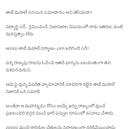
తాజ్ మహల్ సరయిన సమాధానం అని తెలియదా?
విద్యార్ధి: సర్… క్షమించండి. నిజానిజాల విషయంలో నాకు ఇతరుల వంటి
మనస్తత్వం లేదు.
అసలు తాజ్ మహల్ నిర్మాణం ఎలా జరిగింది సర్?
పక్క రాజ్యపు రాజును ఓడించి ఆతడి భార్యను బలవంతంగా తన
వశపరచుకుని,
ఆమె పై వున్న విపరీత వ్యామోహానికి సూచికగా కట్టిన తాజ్ మహల్
నిజానికి ఒక సమాధి.
అంతేనా ఆ మహాకట్టడం కోసం అయ్యే ఖర్చు రాజ్యంలో వుండే
ప్రజలందరి దగ్గర నుండి భారీ పన్నుల రూపంలో వసూలు చేశాడు.