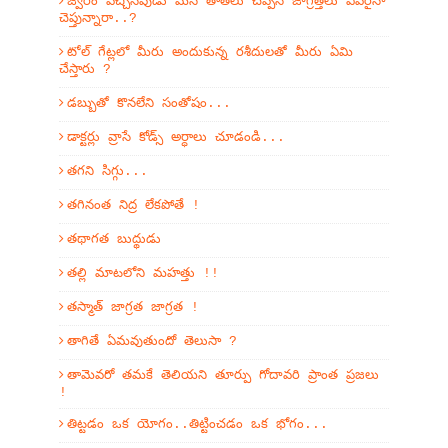
జ్వరం వచ్చినపుడు మన తాతలు చెప్పిన జాగ్రత్తలు ఎవరైనా
చెప్తున్నారా..?
టోల్ గేట్లలో మీరు అందుకున్న రశీదులతో మీరు ఏమి
చేస్తారు ?
డబ్బుతో కొనలేని సంతోషం...
డాక్టర్లు వ్రాసే కోడ్స్ అర్ధాలు చూడండి...
తగని సిగ్గు...
తగినంత నిద్ర లేకపోతే !
తథాగత బుద్థుడు
తల్లి మాటలోని మహత్తు !!
తస్మాత్ జాగ్రత జాగ్రత !
తాగితే ఏమవుతుందో తెలుసా ?
తామెవరో తమకే తెలియని తూర్పు గోదావరి ప్రాంత ప్రజలు
!
తిట్టడం ఒక యోగం..తిట్టించడం ఒక భోగం...