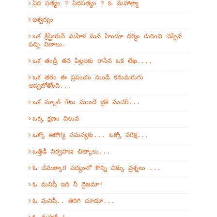
ఏది సత్యం ? ఏదసత్యం ? ఓ మహాత్మా
ఐశ్వర్యం
ఒక క్రిస్టియన్ మహిళ మన హిందూ ధర్మం గురించి చెప్పిన
పచ్చి నిజాలు.
ఒక తండ్రి తన పిల్లలకు రాసిన ఒక లేఖ....
ఒక తరం ఈ ప్రపంచం నుండి కనుమరుగు
అవ్వబోతోంది...
ఒక స్కూల్ గేటు ముందే బైక్ పంచర్...
ఒక్క క్షణం విలువ
ఒక్కో ఆరోగ్య సమస్యకు... ఒక్కో పరీక్ష...
ఒత్తిడి నిర్వహణ చిట్కాలు...
ఓ చమత్కార పద్యంలో కొన్ని చిక్కు ప్రశ్నలు ...
ఓ మనిషీ ఇది నీ నైజమా!
ఓ మనిషీ.. తిరిగి చూడూ...