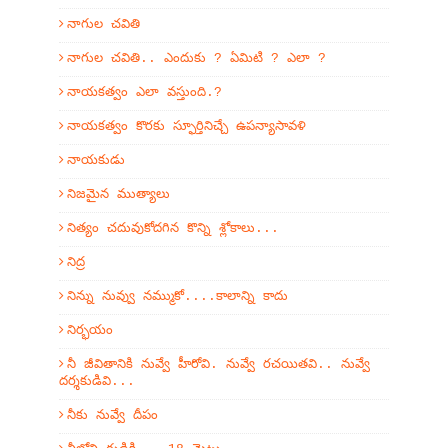
నాగుల చవితి
నాగుల చవితి.. ఎందుకు ? ఏమిటి ? ఎలా ?
నాయకత్వం ఎలా వస్తుంది.?
నాయకత్వం కొరకు స్ఫూర్తినిచ్చే ఉపన్యాసావళి
నాయకుడు
నిజమైన ముత్యాలు
నిత్యం చదువుకోదగిన కొన్ని శ్లోకాలు...
నిద్ర
నిన్ను నువ్వు నమ్ముకో....కాలాన్ని కాదు
నిర్భయం
నీ జీవితానికి నువ్వే హీరోవి. నువ్వే రచయితవి.. నువ్వే
దర్శకుడివి...
నీకు నువ్వే దీపం