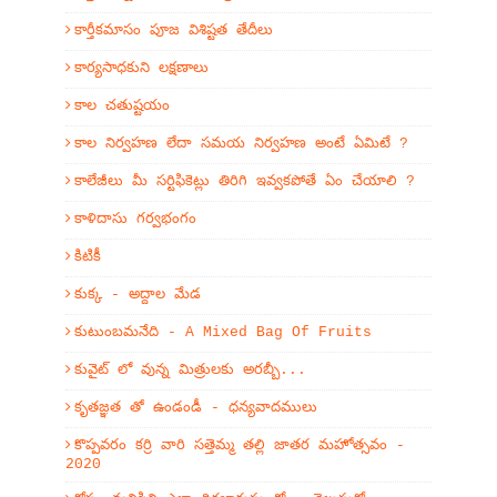
కార్తీకమాసం పూజ విశిష్టత తేదీలు
కార్యసాధకుని లక్షణాలు
కాల చతుష్టయం
కాల నిర్వహణ లేదా సమయ నిర్వహణ అంటే ఏమిటే ?
కాలేజీలు మీ సర్టిఫికెట్లు తిరిగి ఇవ్వకపోతే ఏం చేయాలి ?
కాళిదాసు గర్వభంగం
కిటికీ
కుక్క - అద్దాల మేడ
కుటుంబమనేది - A Mixed Bag Of Fruits
కువైట్ లో వున్న మిత్రులకు అరబ్బీ...
కృతజ్ఞత తో ఉండండీ - ధన్యవాదములు
కొప్పవరం కర్రి వారి సత్తెమ్మ తల్లి జాతర మహోత్సవం -
2020