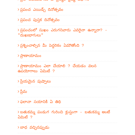
ప్రపంచ ఎయిడ్స్ దినోత్సవం
ప్రపంచ పుస్తక దినోత్సవం
ప్రపంచంలో సుఖం ఎరుగనివారు ఎవరైనా ఉన్నారా? -
"దుఖఃభాగులు"
ప్రశ్నించాల్సిన మీ పెద్దరికం ఏమౌతోంది ?
ప్రాణాయామం
ప్రాణాయామం ఎలా చేయాలి ? చేయడం వలన
ఉపయోగాలు ఏమిటి ?
ప్రియమైన పుష్పాలు
ప్రేమ
ఫలానా సయానికి ఏ తిథి
బతుకమ్మ పండుగ గురించి క్లుప్తంగా - బతుకమ్మ అంటే
ఏమిటి ?
బాధ వచ్చినప్పుడు