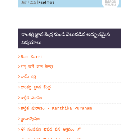
Jul 14 2025 |
Read more
రాంకర్రి జ్ఞాన కేంద్ర నుండి వెలువడిన అద్భుతమైన
విషయాలు
Ram Karri
राम् कर्रि ज्ञान केन्द्रः
రామ్ కర్రి
రాంకర్రి జ్ఞాన కేంద్ర
కార్తీక మాసం
కార్తీక పురాణం - Karthika Puranam
జ్ఞానాన్వేషణ
🍃 సంజీవని ఔషధ వన ఆశ్రమం 🍂