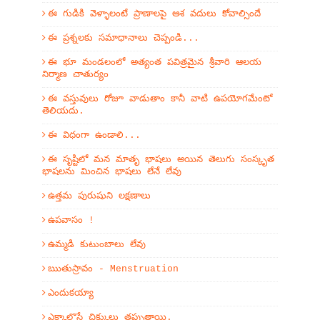
ఈ గుడికి వెళ్ళాలంటే ప్రాణాలపై ఆశ వదులు కోవాల్సిందే
ఈ ప్రశ్నలకు సమాధానాలు చెప్పండి...
ఈ భూ మండలంలో అత్యంత పవిత్రమైన శ్రీవారి ఆలయ
నిర్మాణ చాతుర్యం
ఈ వస్తువులు రోజూ వాడుతాం కానీ వాటి ఉపయోగమేంటో
తెలియదు.
ఈ విధంగా ఉండాలి...
ఈ సృష్టిలో మన మాతృ భాషలు అయిన తెలుగు సంస్కృత
భాషలను మించిన భాషలు లేనే లేవు
ఉత్తమ పురుషుని లక్షణాలు
ఉపవాసం !
ఉమ్మడి కుటుంబాలు లేవు
ఋతుస్రావం - Menstruation
ఎందుకయ్యా
ఎక్కాలొస్తే చిక్కులు తప్పుతాయి.