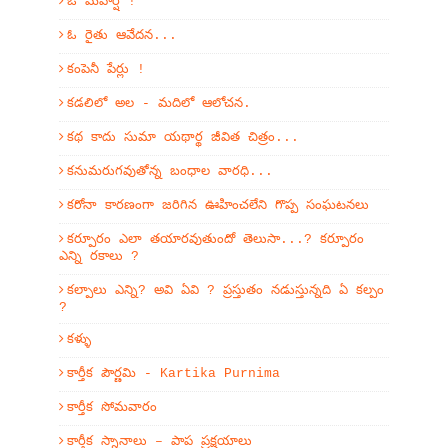
ఓ మహర్షీ !
ఓ రైతు ఆవేదన...
కంపెనీ పేర్లు !
కడలిలో అల - మదిలో ఆలోచన.
కథ కాదు సుమా యథార్థ జీవిత చిత్రం...
కనుమరుగవుతోన్న బంధాల వారధి...
కరోనా కారణంగా జరిగిన ఊహించలేని గొప్ప సంఘటనలు
కర్పూరం ఎలా తయారవుతుందో తెలుసా...? కర్పూరం
ఎన్ని రకాలు ?
కల్పాలు ఎన్ని? అవి ఏవి ? ప్రస్తుతం నడుస్తున్నది ఏ కల్పం
?
కళ్ళు
కార్తీక పౌర్ణమి - Kartika Purnima
కార్తీక సోమవారం
కార్తీక స్నానాలు – పాప ప్రక్షయాలు