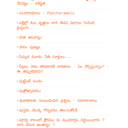
నేపథ్యం - విశిష్టత
పంచారామాలు - Pancharamalu
పల్లెల్లో కుల వృత్తుల వారి జీవన విధానం గురించి
క్లుప్తంగా...
పాత అలవాట్లు
పాపం పుణ్యం
పిచ్చుక మూడు నీతి సూక్తులు...
పిల్లలు చెడు పోవటానికి కారణాలు - ఏం నేర్పిస్తున్నాం? -
ఈ తప్పులెవరివి?
పుట్టింటి బంధం
పుత్రోత్సాహము
పురాణాలకు సంబంధించిన ప్రశ్నలు - సమాధానాలు
పుస్తకం యొక్క గొప్పదనం తెలుసుకోండి
పూర్వ కాలంలో క్షౌరము కు ముహూర్తం నిర్ణయించారు ?
దాని వెనుక ఆంతర్యం ?