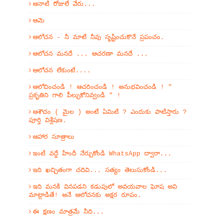
ఆనాటి రోజులే వేరు...
ఆమె
ఆలోచన - నీ మాటే నీవు సృష్టించుకొనే ప్రపంచం.
ఆలోచన మనదే ... ఆచరణా మనదే ...
ఆలోచన లేకుంటే....
ఆలోచించండి ! ఆచరించండి ! అనుభవించండి ! "
ప్రకృతిని గాలి పీల్చుకోనివ్వండి " !
ఆశౌచం ( మైల ) అంటే ఏమిటి ? ఎందుకు పాటిస్తారు ?
పూర్తి విశ్లేషణ.
ఆహార సూత్రాలు
ఇంటి వద్దే హిందీ నేర్చుకోండి WhatsApp ద్వారా...
ఇది ఖచ్చితంగా చదివి... సత్యం తెలుసుకోండి...
ఇది మనకి వినపడని కడుపులో అవయవాల ఘోష అవి
మాట్లాడితే! అనే ఆలోచనకు అక్షర రూపం.
ఈ క్షణం మాత్రమే నీది...