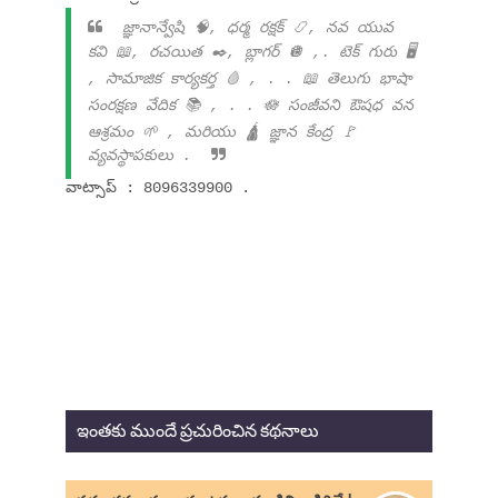
జ్ఞానాన్వేషి 🧠, ధర్మ రక్షక్ 📿, నవ యువ
కవి 📖, రచయిత ✒️, బ్లాగర్ 🪩 ,. టెక్ గురు 🖥️
, సామాజిక కార్యకర్త 🩸 , . . 📖 తెలుగు భాషా
సంరక్షణ వేదిక 📚 , . . 🪷 సంజీవని ఔషధ వన
ఆశ్రమం 🌱 , మరియు 🛕 జ్ఞాన కేంద్ర 🚩
వ్యవస్థాపకులు .
వాట్సాప్ : 8096339900 .
ఇంతకు ముందే ప్రచురించిన కథనాలు