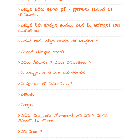
ఎక్కువ ఖరీదు కలిగిన బైక్ - ప్రాణాలను కబళించే ఒక
యమపాశం.
ఎక్కువ సేపు కూర్చుని ఉండటం వలన మీ ఆరోగ్యానికి హాని
కలుగుతుందా?
ఎదుటి వారు చెప్పేది నిజమా లేక అబద్ధమా ?
ఎలాంటి తమ్ముడు కావాలి...
ఎవరు పేదవారు ? ఎవరు ధనవంతులు ?
ఏ నొప్పులు ఉంటే ఎలా పడుకోకూడదు..
ఏ పురాణం లో ఏముంది...?
ఏకాంతం
ఏకాగ్రత
ఏడేడు పద్నాలుగు లోకాలంటారే అవి ఏవి ? మానవ
దేహంలో 14 లోకాలు
ఏది నిజం ?