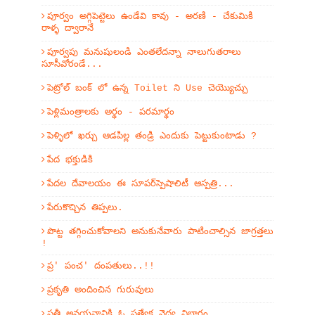
పూర్వం అగ్గిపెట్టెలు ఉండేవి కావు - అరణి - చేకుమికి
రాళ్ళ ద్వారానే
పూర్వపు మనుషులండి ఎంతలేదన్నా నాలుగుతరాలు
సూసీవోరండే...
పెట్రోల్ బంక్ లో ఉన్న Toilet ని Use చెయ్యొచ్చు
పెళ్లిమంత్రాలకు అర్థం - పరమార్థం
పెళ్ళిలో ఖర్చు ఆడపిల్ల తండ్రి ఎందుకు పెట్టుకుంటాడు ?
పేద భక్తుడికి
పేదల దేవాలయం ఈ సూపర్‌స్పెషాలిటీ ఆస్పత్రి...
పేరుకొచ్చిన తిప్పలు.
పొట్ట తగ్గించుకోవాలని అనుకునేవారు పాటించాల్సిన జాగ్రత్తలు
!
ప్ర' పంచ' దంపతులు..!!
ప్రకృతి అందించిన గురువులు
ప్రతీ అవయవానికి ఓ ప్రత్యేక వైద్య విభాగం