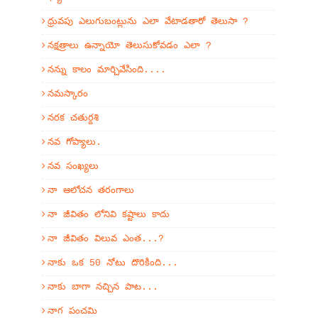
ధ్రువపు ఎలుగుబంట్లును ఎలా వేటాడతారో తెలుసా ?
నక్షత్రాలు ఉన్నాయో తెలుసుకోవడం ఎలా ?
నన్ను కాలం మార్చివేసింది....
నమస్కారం
నరక చతుర్దశి
నవ గోప్యాలు.
నవ సంఖ్యలు
నా ఆలోచన తరంగాలు
నా జీవితం లోనివి కష్టాలు కాదు
నా జీవితం విలువ ఎంత...?
నాకు ఒక 50 నోటు దొరికింది...
నాకు బాగా నచ్చిన పాట...
నాగ పంచమి