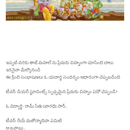
ఇప్పటి వరకు తాజ్ మహల్ ను ప్రేమకు చిహ్నంగా చూసింది చాలు
ఇకనైనా మేల్కొనండి
ఈ క్రింది సంభాషణలు ఓ యదార్ధ సందర్భం ఆధారంగా చెప్పబడింది
టీచర్: డియర్ స్టూడెంట్స్ స్వచ్ఛమైన ప్రేమకు చిహ్నం ఏదో చెప్పండి?
ఓ విద్యార్ధి : రామ్ సేతు (వారధి) సార్...
టీచర్: రేయ్ మతోన్మాదివా ఏమిటి
ఆ జవాబు…