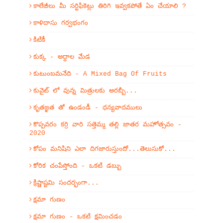
కాలేజీలు మీ సర్టిఫికెట్లు తిరిగి ఇవ్వకపోతే ఏం చేయాలి ?
కాళిదాసు గర్వభంగం
కిటికీ
కుక్క - అద్దాల మేడ
కుటుంబమనేది - A Mixed Bag Of Fruits
కువైట్ లో వున్న మిత్రులకు అరబ్బీ...
కృతజ్ఞత తో ఉండండీ - ధన్యవాదములు
కొప్పవరం కర్రి వారి సత్తెమ్మ తల్లి జాతర మహోత్సవం -
2020
కోపం మనిషిని ఎలా దిగజారుస్తుందో...తెలుసుకో...
కోరిక చంపేస్తోంది - ఒకటి డబ్బు
క్రిష్ణాష్టమి సందర్భంగా...
క్షమా గుణం
క్షమా గుణం - ఒకటి క్షమించడం