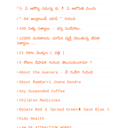
🩺 ఏ ఆరోగ్య సమస్య కు 💊 ఏ అలోపతి మందు
" దిశ ఆండ్రాయిడ్ యాప్ " గురించి
100 నిత్య సత్యాలు - ధర్మ సందేహాలు.
12000 మరణాలను చూసిన వ్యక్తి చెబుతున్న జీవిత
సత్యాలు...
21 రకాల మొక్కల ( పత్రి )
5 రోజుల దీపావళి గురించి తెలుసుకుందామా ?
About Che Guevara - చే గువేరా గురించి
About RamKarri Jnana Kendra
Any Suspended Coffee
Children Medicines
Donate Red 💉 Spread Green🌲 Save Blue 💧
Kids Health
LAW OF ATTRACTION WORKS