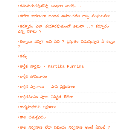
కనుమరుగవుతోన్న బంధాల వారధి...
కరోనా కారణంగా జరిగిన ఊహించలేని గొప్ప సంఘటనలు
కర్పూరం ఎలా తయారవుతుందో తెలుసా...? కర్పూరం
ఎన్ని రకాలు ?
కల్పాలు ఎన్ని? అవి ఏవి ? ప్రస్తుతం నడుస్తున్నది ఏ కల్పం
?
కళ్ళు
కార్తీక పౌర్ణమి - Kartika Purnima
కార్తీక సోమవారం
కార్తీక స్నానాలు – పాప ప్రక్షయాలు
కార్తీకమాసం పూజ విశిష్టత తేదీలు
కార్యసాధకుని లక్షణాలు
కాల చతుష్టయం
కాల నిర్వహణ లేదా సమయ నిర్వహణ అంటే ఏమిటే ?