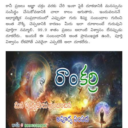
కానీ ప్రజలు ఆజ్ఞా చక్రం వరకు చేరి ఇంకా పైకి దూకడానికి మనస్సును
సంసిద్ధం చేసుకోవడానికి చాలా కాలం ఆగుతారు. ఇందువలననే
ఆధ్యాత్మిక సంప్రదాయంలో ఎప్పుడూ గురు శిష్య సంబంధాల గురించి
అంత నొక్కి చెప్పడానికి కారణం మీరు ఇలా దూకాలంటే గురువుని
పూర్తిగా నమ్మాలి. 99.9 శాతం ప్రజలు అలాంటి విశ్వాసం లేనప్పుడు
దూకలేరు. ఇందుకే ఈ సంబంధానికి అంత ప్రాముఖ్యత ఉంది, పూర్తి
విశ్వాసం లేకపోతే ఎవరైనా ఎప్పటికీ అలా దూకలేరు.