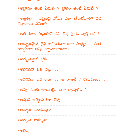
అజ్ఞానం అంటే ఏమిటి ? జ్ఞానం అంటే ఏమిటి ?
అట్లతద్ది - అట్లతద్ది నోము ఎలా చేసుకోవాలి? విధి
విధానాలు ఏమిటి?
అతి శీతల గిడ్డంగిలో పని చేస్తున్న ఓ వ్యక్తి కథ !
అద్భుతమైన లైఫ్ ఖచ్చితంగా ఇలా సాధ్యం - పాత
రికార్డులూ అన్నీ కొట్టుకుపోతాయి.
అద్భుతమైన శ్లోకం.
అనగనగా ఒక చెట్టు...
అనగనగా ఒక రాజు... ఆ రాజుకి 7 కొడుకులు...
అన్నీ మంచి అలవాట్లే… ఐనా క్యాన్సర్….?
అప్పటి ఆత్మీయతలు లేవు
అమృత బిందువులు
అమృత వాక్కులు
అమ్మ