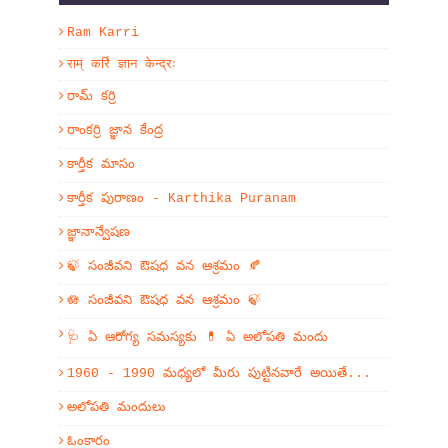
Ram Karri
राम् कर्रि ज्ञान केन्द्रः
రామ్ కర్రి
రాంకర్రి జ్ఞాన కేంద్ర
కార్తీక మాసం
కార్తీక పురాణం - Karthika Puranam
జ్ఞానాన్వేషణ
🍃 సంజీవని ఔషధ వన ఆశ్రమం 🍂
🪷 సంజీవని ఔషధ వన ఆశ్రమం 🍃
🩺 ఏ ఆరోగ్య సమస్యకు 💊 ఏ అలోపతి మందు
1960 - 1990 మధ్యలో మీరు పుట్టినవారే అయితే...
అలోపతి మందులు
ఓంకారం