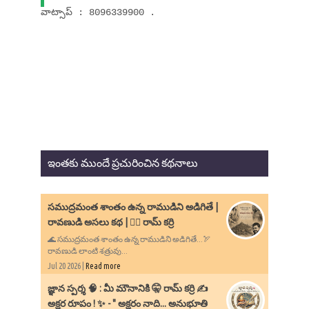
వాట్సాప్ : 8096339900 .
ఇంతకు ముందే ప్రచురించిన కథనాలు
సముద్రమంత శాంతం ఉన్న రాముడిని అడిగితే |
రావణుడి అసలు కథ | ✍🏻 రామ్ కర్రి
🌊 సముద్రమంత శాంతం ఉన్న రాముడిని అడిగితే...🏹
రావణుడి లాంటి శత్రువు...
Jul 20 2026 |
Read more
​జ్ఞాన స్పర్శ 🧠 : మీ మౌనానికి 🤫 రామ్ కర్రి ✍️
అక్షర రూపం ! ✨ - ​" అక్షరం నాది... అనుభూతి