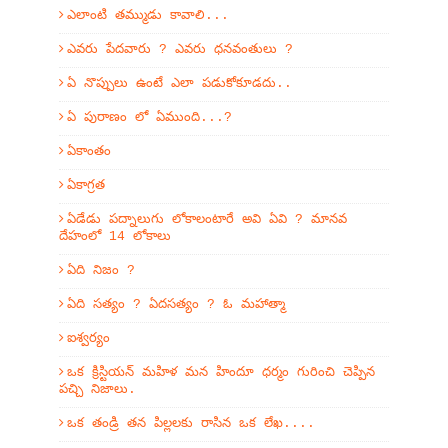
ఎలాంటి తమ్ముడు కావాలి...
ఎవరు పేదవారు ? ఎవరు ధనవంతులు ?
ఏ నొప్పులు ఉంటే ఎలా పడుకోకూడదు..
ఏ పురాణం లో ఏముంది...?
ఏకాంతం
ఏకాగ్రత
ఏడేడు పద్నాలుగు లోకాలంటారే అవి ఏవి ? మానవ
దేహంలో 14 లోకాలు
ఏది నిజం ?
ఏది సత్యం ? ఏదసత్యం ? ఓ మహాత్మా
ఐశ్వర్యం
ఒక క్రిస్టియన్ మహిళ మన హిందూ ధర్మం గురించి చెప్పిన
పచ్చి నిజాలు.
ఒక తండ్రి తన పిల్లలకు రాసిన ఒక లేఖ....