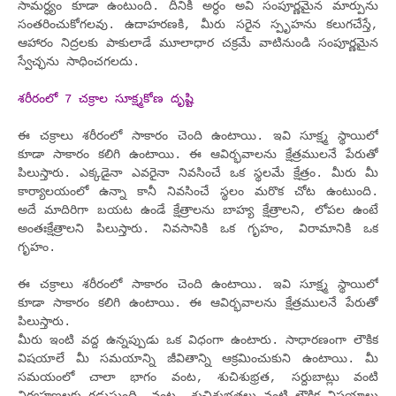
సామర్ధ్యం కూడా ఉంటుంది. దీనికి అర్ధం అవి సంపూర్ణమైన మార్పును
సంతరించుకోగలవు. ఉదాహరణకి, మీరు సరైన స్పృహను కలుగచేస్తే,
ఆహారం నిద్రలకు పాకులాడే మూలాధార చక్రమే వాటినుండి సంపూర్ణమైన
స్వేచ్ఛను సాధించగలదు.
శరీరంలో 7 చక్రాల సూక్ష్మకోణ దృష్టి
ఈ చక్రాలు శరీరంలో సాకారం చెంది ఉంటాయి. ఇవి సూక్ష్మ స్థాయిలో
కూడా సాకారం కలిగి ఉంటాయి. ఈ ఆవిర్భవాలను క్షేత్రములనే పేరుతో
పిలుస్తారు. ఎక్కడైనా ఎవరైనా నివసించే ఒక స్థలమే క్షేత్రం. మీరు మీ
కార్యాలయంలో ఉన్నా కానీ నివసించే స్థలం మరొక చోట ఉంటుంది.
అదే మాదిరిగా బయట ఉండే క్షేత్రాలను బాహ్య క్షేత్రాలని, లోపల ఉంటే
అంతఃక్షేత్రాలని పిలుస్తారు. నివసానికి ఒక గృహం, విరామానికి ఒక
గృహం.
ఈ చక్రాలు శరీరంలో సాకారం చెంది ఉంటాయి. ఇవి సూక్ష్మ స్థాయిలో
కూడా సాకారం కలిగి ఉంటాయి. ఈ ఆవిర్భవాలను క్షేత్రములనే పేరుతో
పిలుస్తారు.
మీరు ఇంటి వద్ద ఉన్నప్పుడు ఒక విధంగా ఉంటారు. సాధారణంగా లౌకిక
విషయాలే మీ సమయాన్ని జీవితాన్ని ఆక్రమించుకుని ఉంటాయి. మీ
సమయంలో చాలా భాగం వంట, శుచిశుభ్రత, సర్దుబాట్లు వంటి