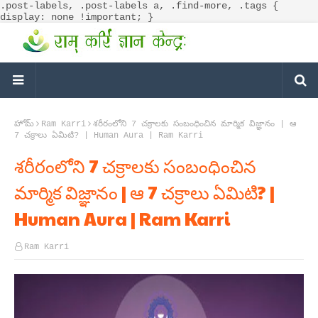
.post-labels, .post-labels a, .find-more, .tags {
display: none !important; }
హోమ్
Ram Karri
శరీరంలోని 7 చక్రాలకు సంబంధించిన మార్మిక విజ్ఞానం | ఆ
7 చక్రాలు ఏమిటి? | Human Aura | Ram Karri
శరీరంలోని 7 చక్రాలకు సంబంధించిన
మార్మిక విజ్ఞానం | ఆ 7 చక్రాలు ఏమిటి? |
Human Aura | Ram Karri
Ram Karri