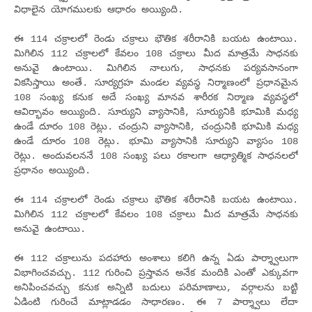
విధాలైన యోగములకు ఆధారం అయ్యింది.
ఈ 114 చక్రాలలో రెండు చక్రాలు భౌతిక శరీరానికి బయట ఉంటాయి.
మిగిలిన 112 చక్రాలలో కేవలం 108 చక్రాలు మీద మాత్రమే సాధనకు
అనువై ఉంటాయి. మిగిలిన నాలుగు, సాధనకు పర్యవసానంగా
వికసిస్తాయి అంతే. సూర్యగ్రహ మండల వ్యవస్థ నిర్మాణంలో ప్రధానమైన
108 సంఖ్య కనుక అదే సంఖ్య మానవ శారీరక నిర్మాణ వ్యవస్థలో
ఆవిర్భావం అయ్యింది. సూర్యుని వ్యాసానికి, సూర్యునికి భూమికి మధ్య
ఉండే దూరం 108 రెట్లు. చంద్రుని వ్యాసానికి, చంద్రునికి భూమికి మధ్య
ఉండే దూరం 108 రెట్లు. భూమి వ్యాసానికి సూర్యుని వ్యాసం 108
రెట్లు. అందువలననే 108 సంఖ్య పలు రకాలగా ఆధ్యాత్మిక సాధనలలో
ప్రధానం అయ్యింది.
ఈ 114 చక్రాలలో రెండు చక్రాలు భౌతిక శరీరానికి బయట ఉంటాయి.
మిగిలిన 112 చక్రాలలో కేవలం 108 చక్రాలు మీద మాత్రమే సాధనకు
అనువై ఉంటాయి.
ఈ 112 చక్రాలును పదహారు అంశాలు కలిగి ఉన్న ఏడు పార్శ్వాలుగా
విభాగించవచ్చు. 112 గురించి ప్రస్తావన అనేక మందికి ఎంతో ఎక్కువగా
అనిపించవచ్చు కనుక అన్నిటి బదులు పరిమాణాలు, వర్గాలను బట్టి
ఏడింటి గురించే మాట్లాడడం సాధారణం. ఈ 7 పార్శ్వాలు లేదా