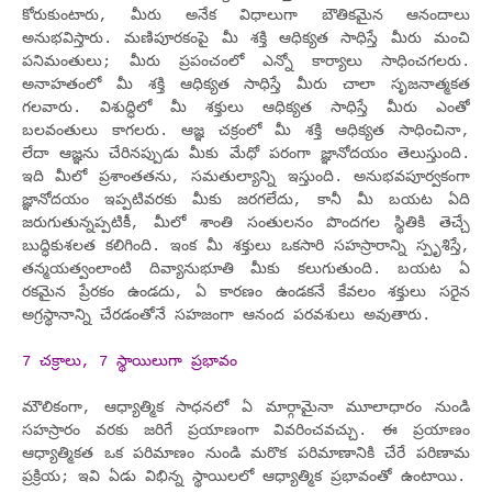
కోరుకుంటారు, మీరు అనేక విధాలుగా బౌతికమైన ఆనందాలు
అనుభవిస్తారు. మణిపూరకంపై మీ శక్తి ఆధిక్యత సాధిస్తే మీరు మంచి
పనిమంతులు; మీరు ప్రపంచంలో ఎన్నో కార్యాలు సాధించగలరు.
అనాహతంలో మీ శక్తి ఆధిక్యత సాధిస్తే మీరు చాలా సృజనాత్మకత
గలవారు. విశుద్ధిలో మీ శక్తులు ఆధిక్యత సాధిస్తే మీరు ఎంతో
బలవంతులు కాగలరు. ఆజ్ఞ చక్రంలో మీ శక్తి ఆధిక్యత సాధించినా,
లేదా ఆజ్ఞను చేరినప్పుడు మీకు మేధో పరంగా జ్ఞానోదయం తెలుస్తుంది.
ఇది మీలో ప్రశాంతతను, సమతుల్యాన్ని ఇస్తుంది. అనుభవపూర్వకంగా
జ్ఞానోదయం ఇప్పటివరకు మీకు జరగలేదు, కానీ మీ బయట ఏది
జరుగుతున్నప్పటికీ, మీలో శాంతి సంతులనం పొందగల స్థితికి తెచ్చే
బుద్ధికుశలత కలిగింది. ఇంక మీ శక్తులు ఒకసారి సహస్రారాన్ని స్పృశిస్తే,
తన్మయత్వంలాంటి దివ్యానుభూతి మీకు కలుగుతుంది. బయట ఏ
రకమైన ప్రేరకం ఉండదు, ఏ కారణం ఉండకనే కేవలం శక్తులు సరైన
అగ్రస్థానాన్ని చేరడంతోనే సహజంగా ఆనంద పరవశులు అవుతారు.
7 చక్రాలు, 7 స్థాయిలుగా ప్రభావం
మౌలికంగా, ఆధ్యాత్మిక సాధనలో ఏ మార్గామైనా మూలాధారం నుండి
సహస్రారం వరకు జరిగే ప్రయాణంగా వివరించవచ్చు. ఈ ప్రయాణం
ఆధ్యాత్మికత ఒక పరిమాణం నుండి మరొక పరిమాణానికి చేరే పరిణామ
ప్రక్రియ; ఇవి ఏడు విభిన్న స్థాయిలలో ఆధ్యాత్మిక ప్రభావంతో ఉంటాయి.