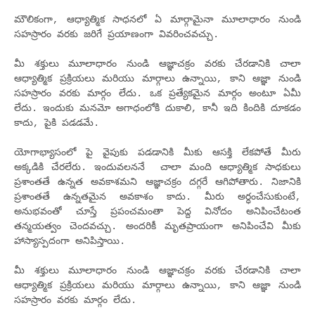
మౌలికంగా, ఆధ్యాత్మిక సాధనలో ఏ మార్గామైనా మూలాధారం నుండి
సహస్రారం వరకు జరిగే ప్రయాణంగా వివరించవచ్చు.
మీ శక్తులు మూలాధారం నుండి ఆజ్ఞాచక్రం వరకు చేరడానికి చాలా
ఆధ్యాత్మిక ప్రక్రియలు మరియు మార్గాలు ఉన్నాయి, కాని ఆజ్ఞా నుండి
సహస్రారం వరకు మార్గం లేదు. ఒక ప్రత్యేకమైన మార్గం అంటూ ఏమీ
లేదు. ఇందుకు మనమో అగాధంలోకి దుకాలి, కానీ ఇది కిందికి దూకడం
కాదు, పైకి పడడమే.
యోగాభ్యాసంలో పై వైపుకు పడడానికి మీకు ఆసక్తి లేకపోతే మీరు
అక్కడికి చేరలేరు. ఇందువలననే చాలా మంది ఆధ్యాత్మిక సాధకులు
ప్రశాంతతే ఉన్నత అవకాశమని ఆజ్ఞాచక్రం దగ్గరే ఆగిపోతారు. నిజానికి
ప్రశాంతతే ఉన్నతమైన అవకాశం కాదు. మీరు అర్ధంచేసుకుంటే,
అనుభవంతో చూస్తే ప్రపంచమంతా పెద్ద వినోదం అనిపించేటంత
తన్మయత్వం చెందవచ్చు. అందరికీ మృతప్రాయంగా అనిపించేవి మీకు
హాస్యాస్పదంగా అనిపిస్తాయి.
మీ శక్తులు మూలాధారం నుండి ఆజ్ఞాచక్రం వరకు చేరడానికి చాలా
ఆధ్యాత్మిక ప్రక్రియలు మరియు మార్గాలు ఉన్నాయి, కాని ఆజ్ఞా నుండి
సహస్రారం వరకు మార్గం లేదు.