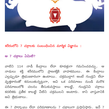
శరీరంలోని 7 చక్రాలకు సంబంధించిన మార్మిక విజ్ఞానం :
ఆ 7 చక్రాలు ఏమిటి?
వాటిని 114 నాడీ కేంద్రాలు లేదా కూడళ్లుగా గమనించవచ్చు. ఆ
నాడులు శక్తి శరీరములోని ప్రాణశక్తికి వాహకములు. ఈ కేంద్రాలు
ఎల్లప్పుడూ త్రిభుజకారంగా ఉంటాయి. చక్రముల్లాగ అంటే గుండ్రని లేదా
వృత్తకారంతో కదులుతున్నట్లుగా, అవి ఒక పరిమాణం నుండి మరొక
పరిమాణంలోకి చలనం తీసుకువస్తాయి కాబట్టి, గుండ్రనివి చక్రాలు
కదలికకు ప్రతీక కాబట్టి వీటిని చక్రములని అంటారు. కాని వాస్తవానికి
అవి త్రిభుజాలు.
ఈ 7 పార్శ్వాలు లేదా పరిమాణాలను 7 చక్రాలుగా ప్రస్తావిస్తారు. ఇదే 7