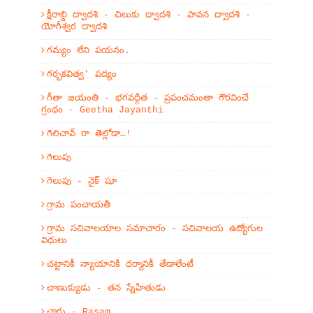
క్షీరాబ్ది ద్వాదశి - చిలుకు ద్వాదశి - పావన ద్వాదశి -
యోగీశ్వర ద్వాదశి
గమ్యం లేని పయనం.
గర్భకవిత్వ' పద్యం
గీతా జయంతి - భగవద్గీత - ప్రపంచమంతా గౌరవించే
గ్రంథం - Geetha Jayanthi
గెలిచావ్ రా తెల్లోడా…!
గెలుపు
గెలుపు - నైక్ షూ
గ్రామ పంచాయతీ
గ్రామ సచివాలయాల సమాచారం - సచివాలయ ఉద్యోగుల
విధులు
చట్టానికీ న్యాయానికి ధర్మానికీ తేడాలేంటీ
చాణుక్యుడు - తన స్నేహితుడు
చారు - Rasam