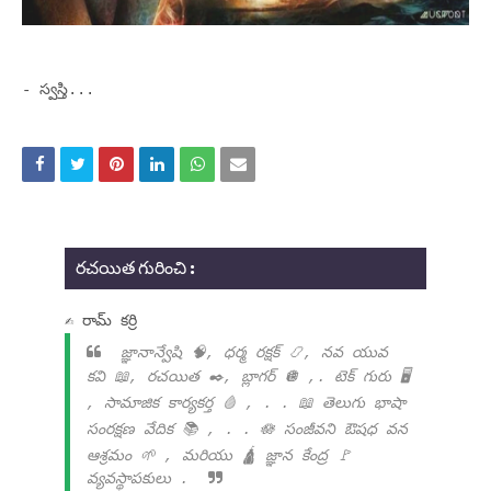
- స్వస్తి...
రచయిత గురించి :
✍ రామ్ కర్రి
జ్ఞానాన్వేషి 🧠, ధర్మ రక్షక్ 📿, నవ యువ
కవి 📖, రచయిత ✒️, బ్లాగర్ 🪩 ,. టెక్ గురు 🖥️
, సామాజిక కార్యకర్త 🩸 , . . 📖 తెలుగు భాషా
సంరక్షణ వేదిక 📚 , . . 🪷 సంజీవని ఔషధ వన
ఆశ్రమం 🌱 , మరియు 🛕 జ్ఞాన కేంద్ర 🚩
వ్యవస్థాపకులు .