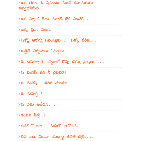
ఒక తరం ఈ ప్రపంచం నుండి కనుమరుగు
అవ్వబోతోంది...
ఒక స్కూల్ గేటు ముందే బైక్ పంచర్...
ఒక్క క్షణం విలువ
ఒక్కో ఆరోగ్య సమస్యకు... ఒక్కో పరీక్ష...
ఒత్తిడి నిర్వహణ చిట్కాలు...
ఓ చమత్కార పద్యంలో కొన్ని చిక్కు ప్రశ్నలు ...
ఓ మనిషీ ఇది నీ నైజమా!
ఓ మనిషీ.. తిరిగి చూడూ...
ఓ మహర్షీ !
ఓ రైతు ఆవేదన...
కంపెనీ పేర్లు !
కడలిలో అల - మదిలో ఆలోచన.
కథ కాదు సుమా యథార్థ జీవిత చిత్రం...