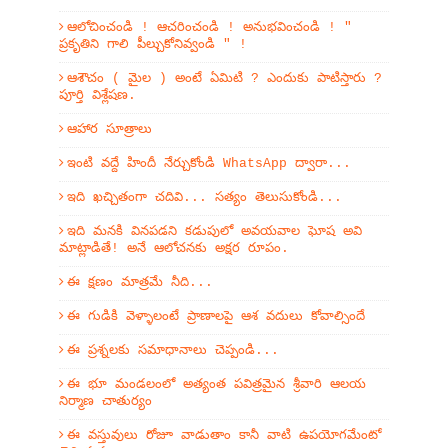
ఆలోచించండి ! ఆచరించండి ! అనుభవించండి ! "
ప్రకృతిని గాలి పీల్చుకోనివ్వండి " !
ఆశౌచం ( మైల ) అంటే ఏమిటి ? ఎందుకు పాటిస్తారు ?
పూర్తి విశ్లేషణ.
ఆహార సూత్రాలు
ఇంటి వద్దే హిందీ నేర్చుకోండి WhatsApp ద్వారా...
ఇది ఖచ్చితంగా చదివి... సత్యం తెలుసుకోండి...
ఇది మనకి వినపడని కడుపులో అవయవాల ఘోష అవి
మాట్లాడితే! అనే ఆలోచనకు అక్షర రూపం.
ఈ క్షణం మాత్రమే నీది...
ఈ గుడికి వెళ్ళాలంటే ప్రాణాలపై ఆశ వదులు కోవాల్సిందే
ఈ ప్రశ్నలకు సమాధానాలు చెప్పండి...
ఈ భూ మండలంలో అత్యంత పవిత్రమైన శ్రీవారి ఆలయ
నిర్మాణ చాతుర్యం
ఈ వస్తువులు రోజూ వాడుతాం కానీ వాటి ఉపయోగమేంటో