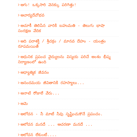
ఆగు! ఒక్కసారి వెనక్కు పరిగెత్తు!
ఆచార్యదేవోభవ
ఆచూకీ తెలిపిన వారికి బహుమతి - తెలుగు భాషా
సంరక్షణ వేదిక
ఆది పరాశక్తి / శ్రీచక్రం / మానవ దేహం - యంత్రం
రూపమయితే
ఆధునిక ప్రపంచ వైద్యులను విస్మయ పరిచే అంశం భీష్మ
నిర్యాణంలో ఉంది
ఆధ్యాత్మిక జీవనం
ఆనందమయ జీవితానికి రహస్యాలు...
ఆనాటి రోజులే వేరు...
ఆమె
ఆలోచన - నీ మాటే నీవు సృష్టించుకొనే ప్రపంచం.
ఆలోచన మనదే ... ఆచరణా మనదే ...
ఆలోచన లేకుంటే....