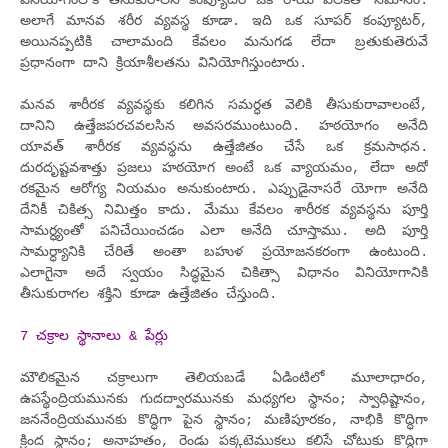
వినియోగంలోకి తీసుకురాలేని కంప్యూటర్ ఒక రాయి పలకతో సమానం.
అలాగే మానవ శరీర వ్యవస్థ కూడా. ఇది ఒక సూపర్ కంప్యూటర్,
అయినప్పటికి చాలామంది కేవలం మనుగడ లేదా బ్రతుకుతెరువే
ప్రధానంగా దాని క్రియాశీలతను వినియోగిస్తుంటారు.
మనవ శారీరక వ్యవస్థకు కలిగిన సమర్ధత వెలికి తీసుకురావాలంటే,
దానిని ఉత్తేజపరచవలసిన అవసరముంటుంది. హఠయోగం అనేది
యావత్ శారీరక వ్యవస్థను ఉత్తేజితం చేసే ఒక క్రమసాధన.
దురదృష్టవశాత్తు ప్రజలు హఠయోగ అంటే ఒక వ్యాయమం, లేదా అదో
రకమైన ఆరోగ్య నియమం అనుకుంటారు. ఎప్పుడైనాసరే యోగా అనేది
దేనికీ చికిత్స నిమిత్తం కాదు. మేము కేవలం శారీరక వ్యవస్థను పూర్తి
సామర్ధ్యంతో పనిచేయించడం ఎలా అనేది చూస్తాము. అది పూర్తి
సామర్ధ్యానికి చేరితే అంతా బహుళ ప్రయోజనకరంగా ఉంటుంది.
ఎలాగైనా అదే స్వయం సిద్ధమైన చికిత్సా విధానం వినియోగానికి
తీసుకురాగల శక్తిని కూడా ఉత్తేజితం చేస్తుంది.
7 చక్రాల స్థానాలు & పేర్లు
మౌలికమైన చక్రాలుగా తెలియబడే ఏడింటిలో మూలాధారం,
ఉపస్థేంద్రియమునకు గుదద్వారమునకు మధ్యగల స్థానం; స్వాధిష్టానం,
జననేంద్రియమునకు కొద్ధిగా పైన స్థానం; మణిపూరకం, నాభికి కొద్ధిగా
క్రింద స్థానం; అనాహతం, రెండు పక్కటెముకలు కలిసే చోటుకు కొద్ధిగా