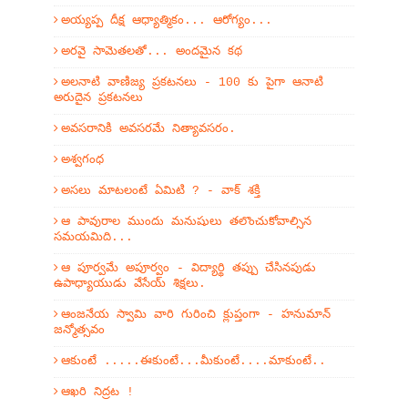
అయ్యప్ప దీక్ష ఆధ్యాత్మికం... ఆరోగ్యం...
అరవై సామెతలతో... అందమైన కథ
అలనాటి వాణిజ్య ప్రకటనలు - 100 కు పైగా ఆనాటి
అరుదైన ప్రకటనలు
అవసరానికి అవసరమే నిత్యావసరం.
అశ్వగంధ
అసలు మాటలంటే ఏమిటి ? - వాక్ శక్తి
ఆ పావురాల ముందు మనుషులు తలొంచుకోవాల్సిన
సమయమిది...
ఆ పూర్వమే అపూర్వం - విద్యార్థి తప్పు చేసినపుడు
ఉపాధ్యాయుడు వేసేయ్ శిక్షలు.
ఆంజనేయ స్వామి వారి గురించి క్లుప్తంగా - హనుమాన్
జన్మోత్సవం
ఆకుంటే .....ఈకుంటే...మీకుంటే....మాకుంటే..
ఆఖరి నిద్రట !