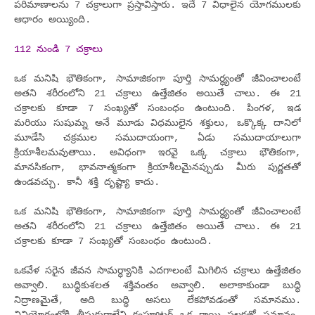
పరిమాణాలను 7 చక్రాలుగా ప్రస్తావిస్తారు. ఇదే 7 విధాలైన యోగములకు
ఆధారం అయ్యింది.
112 నుండి 7 చక్రాలు
ఒక మనిషి భౌతికంగా, సామాజికంగా పూర్తి సామర్ధ్యంతో జీవించాలంటే
అతని శరీరంలోని 21 చక్రాలు ఉత్తేజితం అయితే చాలు. ఈ 21
చక్రాలకు కూడా 7 సంఖ్యతో సంబంధం ఉంటుంది. పింగళ, ఇడ
మరియు సుషుమ్న అనే మూడు విధములైన శక్తులు, ఒక్కొక్క దానిలో
మూడేసి చక్రముల సముదాయంగా, ఏడు సముదాయాలుగా
క్రియాశీలమవుతాయి. అవిధంగా ఇరవై ఒక్క చక్రాలు భౌతికంగా,
మానసికంగా, భావనాత్మకంగా క్రియాశీలమైనప్పుడు మీరు పుర్ణతతో
ఉండవచ్చు. కానీ శక్తి దృష్ట్యా కాదు.
ఒక మనిషి భౌతికంగా, సామాజికంగా పూర్తి సామర్ధ్యంతో జీవించాలంటే
అతని శరీరంలోని 21 చక్రాలు ఉత్తేజితం అయితే చాలు. ఈ 21
చక్రాలకు కూడా 7 సంఖ్యతో సంబంధం ఉంటుంది.
ఒకవేళ సరైన జీవన సామర్ధ్యానికి ఎదగాలంటే మిగిలిన చక్రాలు ఉత్తేజితం
అవ్వాలి. బుద్ధికుశలత శక్తివంతం అవ్వాలి. అలాకాకుండా బుద్ధి
నిద్రాణమైతే, అది బుద్ధి అసలు లేకపోవడంతో సమానము.