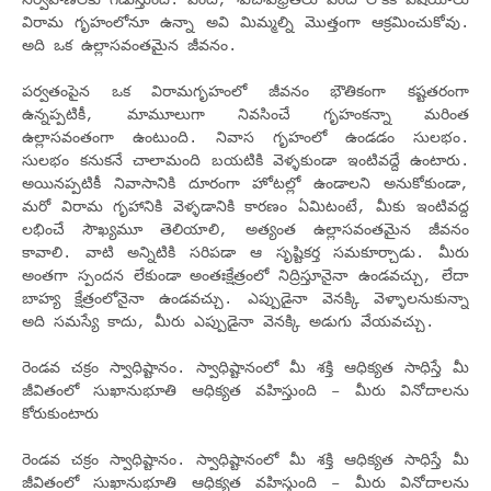
నిర్వహణలకు గడుస్తుంది. వంట, శుచిశుభ్రతలు వంటి లౌకిక విషయాలు
విరామ గృహంలోనూ ఉన్నా అవి మిమ్మల్ని మొత్తంగా ఆక్రమించుకోవు.
అది ఒక ఉల్లాసవంతమైన జీవనం.
పర్వతంపైన ఒక విరామగృహంలో జీవనం భౌతికంగా కష్టతరంగా
ఉన్నప్పటికీ, మామూలుగా నివసించే గృహంకన్నా మరింత
ఉల్లాసవంతంగా ఉంటుంది. నివాస గృహంలో ఉండడం సులభం.
సులభం కనుకనే చాలామంది బయటికి వెళ్ళకుండా ఇంటివద్దే ఉంటారు.
అయినప్పటికీ నివాసానికి దూరంగా హోటల్లో ఉండాలని అనుకోకుండా,
మరో విరామ గృహానికి వెళ్ళడానికి కారణం ఏమిటంటే, మీకు ఇంటివద్ద
లభించే సౌఖ్యమూ తెలియాలి, అత్యంత ఉల్లాసవంతమైన జీవనం
కావాలి. వాటి అన్నిటికి సరిపడా ఆ సృష్టికర్త సమకూర్చాడు. మీరు
అంతగా స్పందన లేకుండా అంతఃక్షేత్రంలో నిద్రిస్తూనైనా ఉండవచ్చు, లేదా
బాహ్య క్షేత్రంలోనైనా ఉండవచ్చు. ఎప్పుడైనా వెనక్కి వెళ్ళాలనుకున్నా
అది సమస్యే కాదు, మీరు ఎప్పుడైనా వెనక్కి అడుగు వేయవచ్చు.
రెండవ చక్రం స్వాధిష్టానం. స్వాధిష్టానంలో మీ శక్తి ఆధిక్యత సాధిస్తే మీ
జీవితంలో సుఖానుభూతి ఆధిక్యత వహిస్తుంది – మీరు వినోదాలను
కోరుకుంటారు
రెండవ చక్రం స్వాధిష్టానం. స్వాధిష్టానంలో మీ శక్తి ఆధిక్యత సాధిస్తే మీ
జీవితంలో సుఖానుభూతి ఆధిక్యత వహిస్తుంది – మీరు వినోదాలను