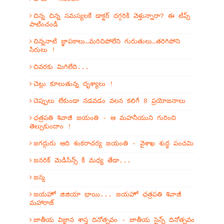
చిన్న చిన్న సమస్యలకే డాక్టర్ దగ్గరికి వెళ్తున్నారా? ఈ టిప్స్
పాటించండి
చిన్ననాటి జ్ఞాపకాలు…మరిచిపోలేని గురుతులు…తరిగిపోని
సిరులు !
చివరకు మిగిలేది...
చెట్లు కూలుతున్న దృశ్యాలు !
చెప్పులు లేకుండా నడవడం వలన కలిగే 8 ప్రయోజనాలు
ఛత్రపతి శివాజీ జయంతి - ఆ మహనీయుని గురించి
తెల్సుకుందాం !
జగద్గురు ఆది శంకరాచర్య జయంతి - వైశాఖ శుద్ధ పంచమి
జనరిక్ మెడిసిన్స్ కి మధ్య తేడా...
జన్మ
జయహో జిజియా భాయి... జయహో ఛత్రపతి శివాజీ
మహారాజ్
జాతీయ విజ్ఞాన శాస్త్ర దినోత్సవం - జాతీయ సైన్స్ దినోత్సవం