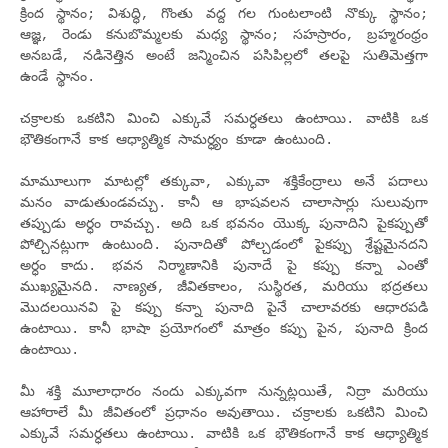
క్రింద స్థానం; విశుద్ధి, గొంతు వద్ద గల గుంటలాంటి నొక్కు స్థానం;
ఆజ్ఞ, రెండు కనుబొమ్మలకు మధ్య స్థానం; సహస్రారం, బ్రహ్మరంధ్రం
అనబడే, నడినెత్తిన అంటే జన్మించిన పసిపిల్లలో తలపై సుతిమెత్తగా
ఉండే స్థానం.
చక్రాలకు ఒకటిని మించి ఎక్కువే సమర్ధతలు ఉంటాయి. వాటికి ఒక
భౌతికంగానే కాక ఆధ్యాత్మిక సామర్ధ్యం కూడా ఉంటుంది.
మామూలుగా మాటల్లో తక్కువా, ఎక్కువా శక్తికేంద్రాలు అనే పదాలు
మనం వాడుతుండవచ్చు. కానీ ఆ భాషవలన చాలాసార్లు సులువుగా
తప్పుడు అర్ధం రావచ్చు. అది ఒక భవనం యొక్క పునాదిని పైకప్పుతో
పోల్చినట్లుగా ఉంటుంది. పునాదితో పోల్చడంలో పైకప్పు శ్రేష్టమైనదని
అర్ధం కాదు. భవన నిర్మాణానికి పునాదే పై కప్పు కన్నా ఎంతో
ముఖ్యమైనది. నాణ్యత, జీవితకాలం, సుస్థిరత, మరియు భద్రతలు
మొదలయినవి పై కప్పు కన్నా పునాది పైనే చాలావరకు ఆధారపడి
ఉంటాయి. కానీ భాషా ప్రయోగంలో మాత్రం కప్పు పైన, పునాది క్రింద
ఉంటాయి.
మీ శక్తి మూలాధారం నందు ఎక్కువగా నున్నట్లయితే, నిద్రా మరియు
ఆహారాలే మీ జీవితంలో ప్రధానం అవుతాయి. చక్రాలకు ఒకటిని మించి
ఎక్కువే సమర్ధతలు ఉంటాయి. వాటికి ఒక భౌతికంగానే కాక ఆధ్యాత్మిక