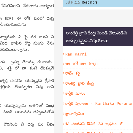
Jul 14 2025 |
Read more
ితినిగాని వేరుగాదు.అత్యంత
వు కదా! ఈ లోక ములో దుష్ట
్దాపించుచుండును
రాంకర్రి జ్ఞాన కేంద్ర నుండి వెలువడిన
సుడు నీ పై పగ బూని నీ
అద్భుతమైన విషయాలు
నీ మీద జూపిన రౌద్ర మును నేను
ితరుముచున్నాను.
Ram Karri
్రహ్మ తేజస్సు గలవాడు.
राम् कर्रि ज्ञान केन्द्रः
శక్తీ లో నా కంటె యెక్కువే
రామ్ కర్రి
్తి కంటెను యెక్కువైన శ్రీహరి
రాంకర్రి జ్ఞాన కేంద్ర
షత్రియ తేజస్సుగల నీవు గాని
కార్తీక మాసం
కార్తీక పురాణం - Karthika Purana
న్నప్పుడు అతనితో సంధి
 నుండి అయినను తప్పించుకోన
జ్ఞానాన్వేషణ
🍃 సంజీవని ఔషధ వన ఆశ్రమం 🍂
ి గౌరవించి నీ ధర్మ ము నీవు