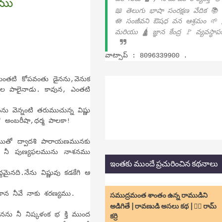
యము
📖 తెలుగు భాషా సంరక్షణ వేదిక 📚
🪷 సంజీవని ఔషధ వన ఆశ్రమం 🌱 
మరియు 🛕 జ్ఞాన కేంద్ర 🚩 వ్యవస్థా
వాట్సాప్ : 8096339900 .
ి కోపవంతు డైనను,వెనుక
సముల పాలైనాడు. కావున, ఎంతటి
్నంటి తరుముచున్న విష్ణు
 " అంబరీషా,ధర్మ పాలకా!
ుతో ద్వాదశి పారాయణమునకు
ించి నీ పుణ్యఫలమును నాశనము
ఇంతకు ముందే ప్రచురించిన కథనాలు
ది.నేను విష్ణువు కడకేగి ఆ
కాన నీవే నాకు శరణ్యము.
సముద్రమంత శాంతం ఉన్న రాముడిని
అడిగితే | రావణుడి అసలు కథ | ✍🏻 రామ్
ీ నిష్కళంక భ క్తి ముంద
కర్రి