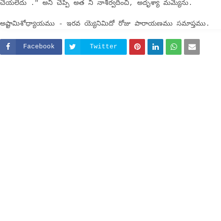
చేయలేదు ." అని చెప్పి అత ని నాశీర్వదించి, అదృశ్యా మమ్యెను.
అష్టామిశోధ్యాయము - ఇరవ య్యెనిమిదో రోజు పారాయణము సమాప్తము.
Facebook
Twitter