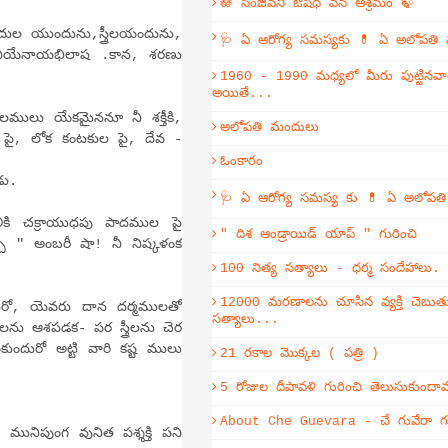
🪷 సంజీవని ఔషధ వన ఆశ్రమం 🍃
యుందును,స్త్రీలయందును,
🩺 ఏ ఆరోగ్య సమస్యకు 💊 ఏ అలోపతి
 నియేనాయభిలాష .కాన, శరణు
1960 - 1990 మధ్యలో మీరు పుట్టినవా
అయితే...
 యేకమైననూ నీ శక్తీకి,
అలోపతి మందులు
ుల పై, లోక కంటకుల పై, దేవ -
ఓంకారం
డు.
🩺 ఏ ఆరోగ్య సమస్య కు 💊 ఏ అలోపత
చక్రాయుధపు పాదముల పై
" దిశ ఆండ్రాయిడ్ యాప్ " గురించి
చి " అంబరీ షా! నీ నిష్కళంక
100 నిత్య సత్యాలు - ధర్మ సందేహాలు.
12000 మరణాలను చూసిన వ్యక్తి చెబుతు
 యెవరు దాన దర్మములతో
సత్యాలు...
ను ఆశపడక- పర స్త్రీలను చెర
ందురో అట్టి వారి కష్ట ములు
21 రకాల మొక్కల ( పత్రి )
5 రోజుల దీపావళి గురించి తెలుసుకుంద
About Che Guevara - చే గువేరా గు
ునిపుంగ వునిత పశ్శక్తి పని