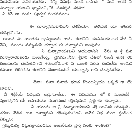
వియేమియు పనిచెయలేదు. నన్ని విపత్తు నుండి కాపాడు " మని అనేక విధాల
మన్నారా యణుని ధ్యానించి,"ఓ సుదర్శన చక్రమా!
నీ కివే నా మన: పూర్వక వందనములు.
ఈ దూర్వాసమహాముని తెలిసియో, తెలియక యో తొందరపాటు
తెచ్చుకొనెను.
అయిన ను యీతడు బ్రాహ్మణుడు గాన, ఈతనిని చంపవలదు,ఒక వేళ నీ కర్
వేని, ముందు నన్నుచంపి,తర్వాత ఈ దుర్వాసుని జంపుము.
నీ మన్నారాయణుని ఆయుధానివి, నేను ఆ శ్రీ మన్నారాయణు
మన్నారాయణుడు యిలవేల్పు, దైవము.నీవు శ్రీహరి చేతిలో నుండి అనెక 
కంటకులను చంపితివిగాని శరణుగోరువారి ని యింత వరకు చంపలేదు అందువ
కములు తిరిగినను ఈతనిని వెంటాడుచునే యున్నావు గాని చంపుటలేదు.
దేవా! సురా సురాది భూత కొటులన్నియు ఒక్కటి గా యేక మ
జాలవు,
నీ శక్తికియే విధమైన అడ్డునూలేదు. ఈ విషయము లో క మంతటికి
పుంగవునికి యే అపాయము కలుగకుండ రక్షింపుమని ప్రార్దoచు చున్నాను.
నీ యుందు ఆ శ్రీ మన్నారాయణుని శక్తి యిమిడి యున్నది. నిన్న
శరణు వేడిన యీ దుర్వాసుని రక్షింపుము"అని అనేక విధ ముల స్తుతిం
నిప్పులు
గ్రక్కుచున్న విష్ణుచక్రాయుధము అంబరీషుని ప్రార్ద నలకు శాంతించి"