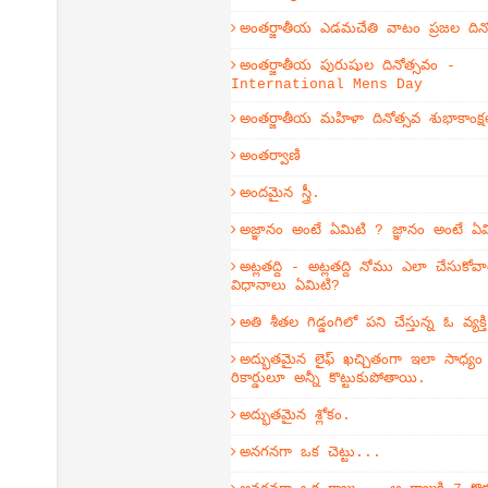
అంతర్జాతీయ ఎడమచేతి వాటం ప్రజల దిన
అంతర్జాతీయ పురుషుల దినోత్సవం -
International Mens Day
అంతర్జాతీయ మహిళా దినోత్సవ శుభాకాంక్ష
అంతర్వాణి
అందమైన స్త్రీ.
అజ్ఞానం అంటే ఏమిటి ? జ్ఞానం అంటే ఏ
అట్లతద్ది - అట్లతద్ది నోము ఎలా చేసుకోవా
విధానాలు ఏమిటి?
అతి శీతల గిడ్డంగిలో పని చేస్తున్న ఓ వ్యక
అద్భుతమైన లైఫ్ ఖచ్చితంగా ఇలా సాధ్య
రికార్డులూ అన్నీ కొట్టుకుపోతాయి.
అద్భుతమైన శ్లోకం.
అనగనగా ఒక చెట్టు...