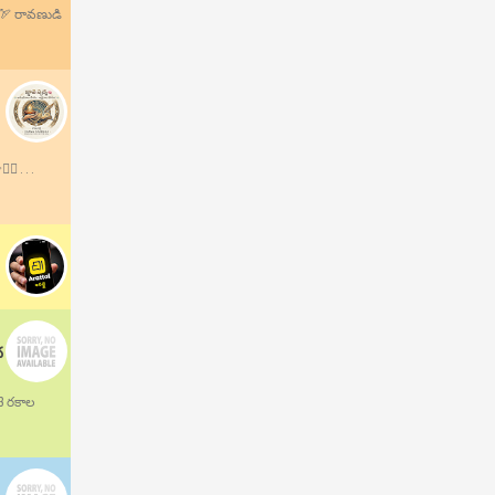
.🏹 రావణుడి
 . . .
ద
13 రకాల