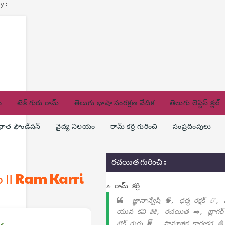
y:
ం
టెక్ గురు రామ్
తెలుగు భాషా సంరక్షణ వేదిక
తెలుగు లెఫ్టిస్ క్లబ్
ణధాత ఫౌండేషన్
వైద్య నిలయం
రామ్ కర్రి గురించి
సంప్రదింపులు
రచయిత గురించి :
ం ౹౹ Ram Karri
✍ రామ్ కర్రి
జ్ఞానాన్వేషి 🧠, ధర్మ రక్షక్ 📿,
యువ కవి 📖, రచయిత ✒️, బ్లాగర్
టెక్ గురు 🖥️ , సామాజిక కార్యకర్త 