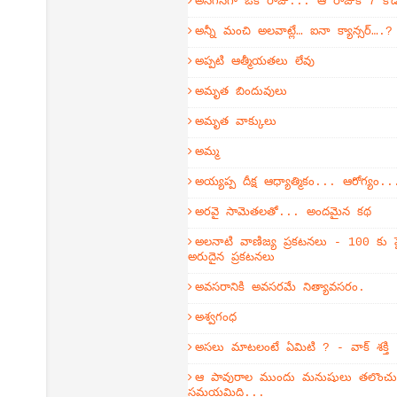
అనగనగా ఒక రాజు... ఆ రాజుకి 7 కొ
అన్నీ మంచి అలవాట్లే… ఐనా క్యాన్సర్….?
అప్పటి ఆత్మీయతలు లేవు
అమృత బిందువులు
అమృత వాక్కులు
అమ్మ
అయ్యప్ప దీక్ష ఆధ్యాత్మికం... ఆరోగ్యం..
అరవై సామెతలతో... అందమైన కథ
అలనాటి వాణిజ్య ప్రకటనలు - 100 కు ప
అరుదైన ప్రకటనలు
అవసరానికి అవసరమే నిత్యావసరం.
అశ్వగంధ
అసలు మాటలంటే ఏమిటి ? - వాక్ శక్తి
ఆ పావురాల ముందు మనుషులు తలొంచుకో
సమయమిది...