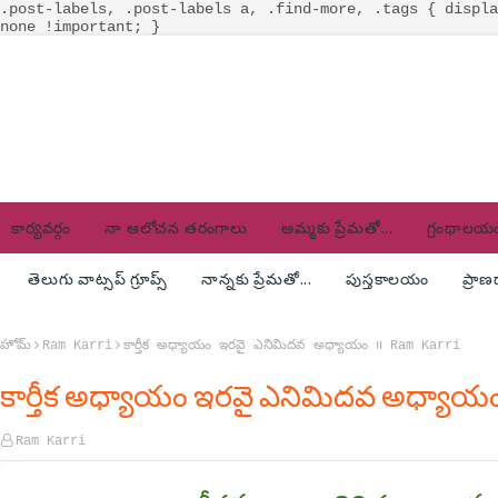
.post-labels, .post-labels a, .find-more, .tags { displa
none !important; }
కార్యవర్గం
నా ఆలోచన తరంగాలు
అమ్మకు ప్రేమతో...
గ్రంథాలయ
తెలుగు వాట్సప్ గ్రూప్స్
నాన్నకు ప్రేమతో...
పుస్తకాలయం
ప్రా
హోమ్
Ram Karri
కార్తీక అధ్యాయం ఇరవై ఎనిమిదవ అధ్యాయం ౹౹ Ram Karri
కార్తీక అధ్యాయం ఇరవై ఎనిమిదవ అధ్యాయ
Ram Karri