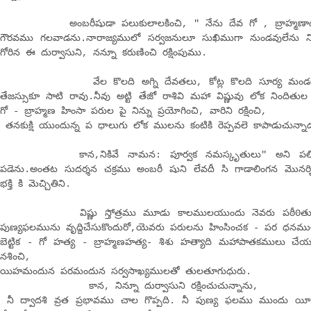
అంబరీషుడా పలుకులాలకించి, " నేను దేవ గో , బ్రాహ్మణాదుల 
గౌరవము గలవాడను.నారాజ్యములో సర్వజనులూ సుఖిముగా నుండవులేను
గోరిన ఈ దుర్వాసుని, నన్నూ కరుణించి రక్షింపుము.
వేల కొలది అగ్ని దేవతలు, కోట్ల కొలది సూర్య మండలములు
తేజస్సుకూ సాటి రావు.నీవు అట్టి తేజో రాశివి మహా విష్ణువు లోక నిందిత
గో - బ్రాహ్మణ హింసా పరుల పై నిన్ను ప్రయోగించి, వారిని రక్షించి,
తనకుక్షి యుందున్న ప ధాలుగు లోక ములను కంటికి రెప్పవలె కాపాడుచున్నా
కాన,నికివే నామన: పూర్వక నమస్కృతులు" అని పలికి 
పడెను.అంతట సుదర్శన చక్రము అంబరీ షుని లేవదీ సి గాడాలింగన మొనర్
భక్తి కి మెచ్చితిని.
విష్ణు స్తోత్రము మూడు కాలములయుందు నెవరు పఠీ0తురో,
పుణ్యఫలమును వృద్దిచేసుకొందురో,యెవరు పరులను హింసించక - పర ధనముల
బెట్టిక - గో హత్య - బ్రాహ్మణహత్య- శిశు హత్యాది మహాపాతకములు చేయకు
నశించి,
యిహమందున పరమందున సర్వసాఖ్యములతో తులతూగుధురు.
కాన, నిన్నూ దుర్వాసుని రక్షించుచున్నాను,
నీ ద్వాదశి వ్రత ప్రభావము చాల గొప్పది. నీ పుణ్య ఫలము ముందు యీ మ