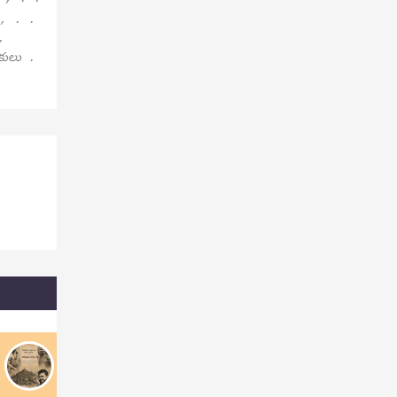
 , . .
,
పకులు .