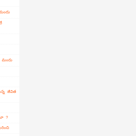
 మందు
రే
ి మందు
న్న జీవిత
ామా ?
రించి