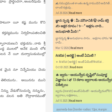
 ప్రార్ధoచగా,అంబరీషుడు శ్రీ
🌊 సముద్రమంత శాంతం ఉన్న రాముడిని అడిగితే..
లాంటి శత్రువు...
Jul 20 2026 |
Read more
​జ్ఞాన స్పర్శ 🧠 : మీ మౌనానికి 🤫 రామ్ కర్రి
గా యీ కష్ట మును కొని
✍️ అక్షర రూపం ! ✨ - ​" అక్షరం నాది...
అనుభూతి మీది ! "
తవ్యమును నిర్వహింపతలచితి
జ్ఞానస్పర్శ 🧠అనుభవాల సారం... అక్షరాల హారం !💎✍
రామ్...
ని భక్తుడను.నాకు శ్రీ
Mar 12 2026 |
Read more
యుద్ద ములలో అనేక మంది లోక
లన నే యీ దుర్వాసుడుముల్లో
Arattai ( అరట్టై ) అంటే ఏమిటి ?
🔹 Arattai ( అరట్టై ) అంటే ఏమిటి?Arattai...
Oct 03 2025 |
Read more
ైన నూ నిన్నేమియు చెయ
🔥 జ్వరం – ఆయుర్వేద దృష్టిలో సంపూర్ణ
విజ్ఞానం ౹ 🌿 13 రకాల జ్వరాలకు ఆయుర్వే
 తెలియును. అయినను ముని
చికిత్సలు
ు వేడుకోనుచున్న నన్నును,
జ్వరం (Jvaraḥ) అంటే ఏమిటి? – ఆయుర్వేదంలోని 
జ్వరాలు, లక్షణాలు,...
చుట వలన అతి రౌద్రాకారముతో
Jul 15 2025 |
Read more
.ayurveda-box { border-radius: 12px; margin:...