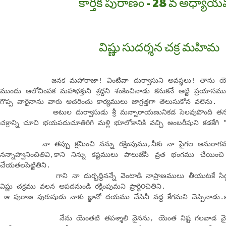
కార్తీక పురాణం - 28 వ అధ్యా
విష్ణు సుదర్శన చక్ర మహిమ
జనక మహారాజా! వింటివా దుర్వాసుని అవస్ధలు! తాను యెంతట
ముందు ఆలోచింపక మహాభక్తుని శ్రద్దని శంకించినాడు కనుకనే అట్టి ప్రయా
గొప్ప వారైనాను వారు ఆచరించు కార్యములు జాగ్రత్తగా తెలుసుకోన వలెను.
అటుల దుర్వాసుడు శ్రీ మన్నారాయణునికడ సెలవుపొంది తనను వెన
చక్రాన్ని చూచి భయపదుచూతిరిగి మళ్లి భూలోకానికి వచ్చి అంబరీషుని కడకేగి
నా తప్పు క్షమించి నన్ను రక్షింపుము,నీకు నా పైగల అనురాగమ
నన్నాహ్వనించితివి,కాని నిన్ను కష్టములు పాలుజేసి వ్రత భంగము చేయ
చేయతలపెట్టితిని.
గాని నా దుర్బద్దినన్నే వెంటాడి నాప్రాణములు తీయుటకే సిద్దమైన
విష్ణు చక్రము వలన ఆపదనుండి రక్షింపుమని ప్రార్ధి౦చితిని.
ఆ పురాణ పురుషుడు నాకు జ్ఞానో దయము చేసినీ వద్ద కేగమని చెప్పినాడు.
నేను యెంతటి తపశ్శాలి నైనను, యెంత నిష్ట గలవాడ నైనను న