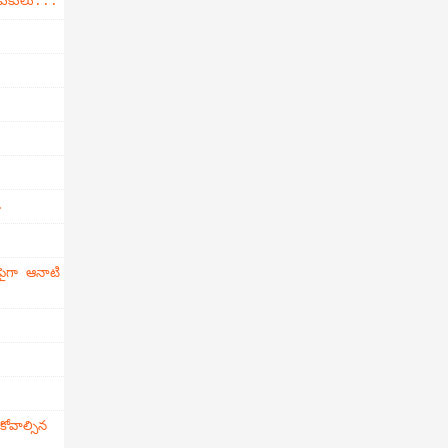
డుకులు...
.
ైగా ఆనాటి
వాల్సిన