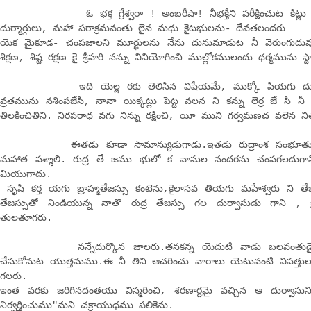
ఓ భక్త గ్రేశ్వరా ! అంబరీషా! నీభక్తీని పరీక్షించుట కిట్లు చేస
దుర్మార్గులు, మహా పరాక్రమవంతు లైన మధు కైటభులను- దేవతలందరు
యెక మైకూడ- చంపజాలని మూర్ఖులను నేను దునుమాడుట నీ వెరుంగుదు
శిక్షణ, శిష్ట రక్షణ కై శ్రీహరి నన్ను వినియోగించి ముల్లోకములందు ధర్మమును స
ఇది యెల్ల రకు తెలిసిన విషేయమే, ముక్కో పియగు దుర్వా
వ్రతమును నశింపజేసి, నానా యిక్కట్లు పెట్ట వలన ని కన్ను లెర్ర జే సి 
తిలకించితిని. నిరపరాధ వగు నిన్ను రక్షించి, యీ ముని గర్వమణచ వలెన న
ఈతడు కూడా సామాన్యుడుగాడు.ఇతడు రుద్రాంశ సంభూతుడు. బ
మహాత పశ్శాలి. రుద్ర తే జము భులో క వాసుల నందరను చంపగలదుగాని, 
మియుగాదు.
సృషి కర్త యగు బ్రాహ్మతేజస్సు కంటెను,కైలాసవ తియగు మహేశ్వరు ని తేజశ్శక
తేజస్సుతో నిండియున్న నాతొ రుద్ర తేజస్సు గల దుర్వాసుడు గాని , క్
తులతూగరు.
నన్నేదుర్కొన జాలరు.తనకన్న యెదుటి వాడు బలవంతుడై యు
చేసుకోనుట యుత్తమము.ఈ నీ తిని ఆచరించు వారాలు యెటువంటి విపత్తుల
గలరు.
ఇంత వరకు జరిగినదంతయు విస్మరించి, శరణార్దమై వచ్చిన ఆ దుర్వాసున
నిర్వర్తించుము"మని చక్రాయుధము పలికెను.