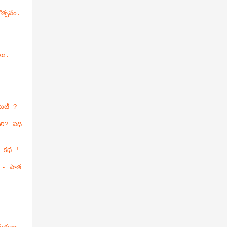
ోత్సవం.
లు.
మిటి ?
లి? విధి
్తి కథ !
ం - పాత