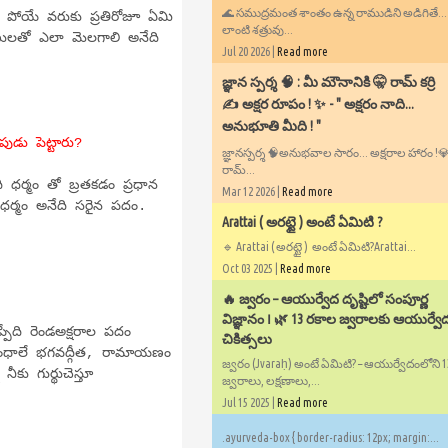
🌊 సముద్రమంత శాంతం ఉన్న రాముడిని అడిగితే..
్ర పోయే వరుకు ప్రతిరోజూ ఏమి
లాంటి శత్రువు...
ణులతో ఎలా మెలగాలి అనేది
Jul 20 2026 |
Read more
​జ్ఞాన స్పర్శ 🧠 : మీ మౌనానికి 🤫 రామ్ కర్రి
✍️ అక్షర రూపం ! ✨ - ​" అక్షరం నాది...
అనుభూతి మీది ! "
ుడు పెట్టారు?
జ్ఞానస్పర్శ 🧠అనుభవాల సారం... అక్షరాల హారం !💎✍
రామ్...
ధర్మం తో బ్రతకడం ప్రధాన
Mar 12 2026 |
Read more
ర్మం అనేది సరైన పదం.
Arattai ( అరట్టై ) అంటే ఏమిటి ?
🔹 Arattai ( అరట్టై ) అంటే ఏమిటి?Arattai...
Oct 03 2025 |
Read more
🔥 జ్వరం – ఆయుర్వేద దృష్టిలో సంపూర్ణ
విజ్ఞానం ౹ 🌿 13 రకాల జ్వరాలకు ఆయుర్వే
పేది రెండఅక్షరాల పదం
చికిత్సలు
గ్రంధాలే భగవద్గీత, రామాయణం
జ్వరం (Jvaraḥ) అంటే ఏమిటి? – ఆయుర్వేదంలోని 
ు గుర్థుచెస్తూ
జ్వరాలు, లక్షణాలు,...
Jul 15 2025 |
Read more
.ayurveda-box { border-radius: 12px; margin:...