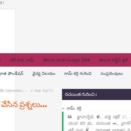
y:
ం
టెక్ గురు రామ్
తెలుగు భాషా సంరక్షణ వేదిక
తెలుగు లెఫ్టిస్ క్లబ్
ణధాత ఫౌండేషన్
వైద్య నిలయం
రామ్ కర్రి గురించి
సంప్రదింపులు
వాటికి సమాధానలు... ౹౹ Ram Karri
రచయిత గురించి :
సిన ప్రశ్నలు...
✍ రామ్ కర్రి
జ్ఞానాన్వేషి 🧠, ధర్మ రక్షక్ 📿,
యువ కవి 📖, రచయిత ✒️, బ్లాగర్
టెక్ గురు 🖥️ , సామాజిక కార్యకర్త 