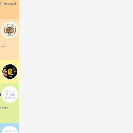
.🏹 రావణుడి
 . . .
ద
13 రకాల