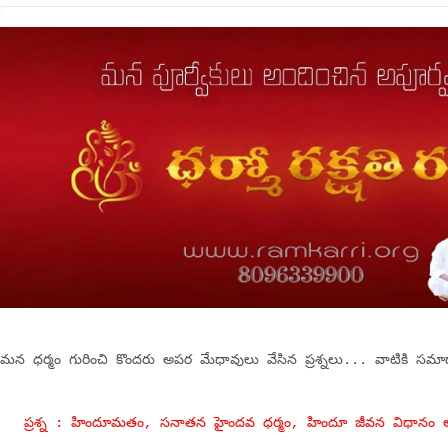
మన ధర్మం గురించి కొందరు అపర మేధావులు వేసిన ప్రశ్నలు... వాటికి సమ
ప్రశ్న : హిందూమతం, సనాతన హైందవ ధర్మం, హిందూ జీవన విధానం అ