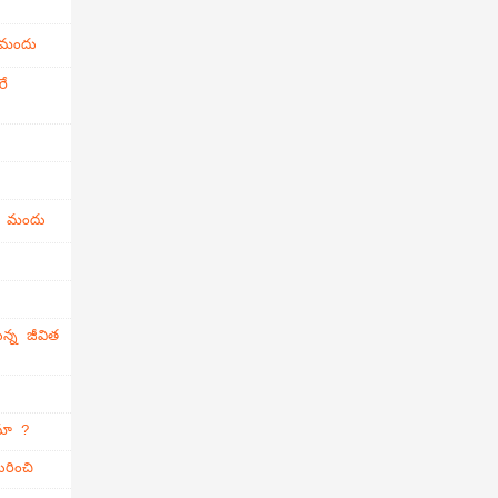
 మందు
రే
ి మందు
న్న జీవిత
ామా ?
రించి