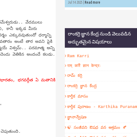
Jul 14 2025 |
Read more
రమేశ్వరుడు.. వేదములు
ి, కానీ ఇక్కడ మీరు
రాంకర్రి జ్ఞాన కేంద్ర నుండి వెలువడిన
ం ఎక్కువవుతుందో ధర్మాన్ని
అద్భుతమైన విషయాలు
తారం అంటే తార అవని పైకి
యే విశ్వమ్.. పరమాత్మ అన్ని
ెందు వెతికిన అందందే కలడు.
Ram Karri
राम् कर्रि ज्ञान केन्द्रः
రామ్ కర్రి
హాభారతం, భగవద్గీత ఏ మతానికి
రాంకర్రి జ్ఞాన కేంద్ర
కార్తీక మాసం
"
కార్తీక పురాణం - Karthika Purana
జ్ఞానాన్వేషణ
🍃 సంజీవని ఔషధ వన ఆశ్రమం 🍂
 చెపుతుంది.