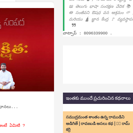
📖 తెలుగు భాషా సంరక్షణ వేదిక 📚
🪷 సంజీవని ఔషధ వన ఆశ్రమం 🌱 
మరియు 🛕 జ్ఞాన కేంద్ర 🚩 వ్యవస్థా
వాట్సాప్ : 8096339900 .
ఇంతకు ముందే ప్రచురించిన కథనాలు
ాధానలు...
సముద్రమంత శాంతం ఉన్న రాముడిని
అడిగితే | రావణుడి అసలు కథ | ✍🏻 రామ్
ంటే ఏమిటి ?
కర్రి