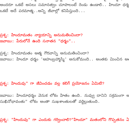
అందరూ ఒకటే అసలు సమానత్వం చూపాలంటే రెండు ఉండాలి.. హిందూ ధర్మంల
ఒకటే అదే పరమాత్మ..అన్ని జీవాల్లో కనిపిస్తుంది...
ప్రశ్న: హిందూమతం న్యాయాన్ని అనుమతించిందా?
జవాబు: పేరులోనే ఉంది సనాతన "ధర్మం"..
ప్రశ్న: హిందూమతం ఆత్మ గౌరవాన్ని అనుమతించిందా?
జవాబు: హిందూ ధర్మం 'ఆహంబ్రహ్మాస్మి' అనుకోమంది.. అంతకు మించిన ఆ
ప్రశ్న: హిందువు" గా జీవించడం వల్ల కలిగే ప్రయోజనం ఏమిటి?
జవాబు: హిందూధర్మం వెనుక లోకం హితం ఉంది. నువ్వు దానిని సక్రమంగా ఆచర
సుఖినోభావంతు" లోకం అంతా సుఖశాంతులతో వర్దిల్లుతుంది.
ప్రశ్న: "హిందువు" గా ఎందుకు గర్వించాలి?"హిందూ" మతంలోని గొప్పతనం 