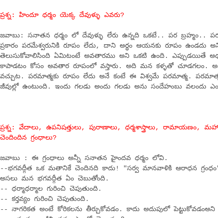
ప్రశ్న: హిందూ ధర్మం యెక్క దేవుళ్ళు ఎవరు?
జవాబు: సనాతన ధర్మం లో దేవుళ్ళు లేరు ఉన్నది ఒకటే.. పర బ్రహ్మం.. ప
ప్రకారం పరమేశ్వరునికి రూపం లేదు, దాని అర్ధం ఆయనకు రూపం ఉండదు అన
తెలుసుకోవాలిసింది ఏమిటంటే అవతారము అని ఒకటి ఉంది. ఎప్పుడయితే అధర్మ
కాపాడటం కోసం అవతార రూపంలో వస్తారు. అది మన కళ్ళతో చూడగలం. అవ
వచ్చుట. పరమాత్మకు రూపం లేదు అనే కంటే ఈ విశ్వమే పరమాత్మ. పరమాత్మ
జీవుల్లో ఉంటుంది. ఇందు గలడు అందు గలడు అను సందేహంబు వలందు ఎంద
ప్రశ్న: వేదాలు, ఉపనిషత్తులు, పురాణాలు, ధర్మశాస్త్రాలు, రామాయణం, మ
చెందిందిన గ్రంధాలు?
జవాబు : ఈ గ్రంధాలు అన్నీ సనాతన హైందవ ధర్మం లోవి.
--భగవద్గీత ఒక మతానికే చెందినది కాదు! "సర్వ మానవాళికి ఆరాధన గ్రంధం
అసలు మన భగవద్గీత ఏం చెబుతోంది.
-- ధర్మాధర్మాల గురించి చెపుతుంది.
-- కర్తవ్యం గురించి చెపుతుంది.
-- నాగరికత అంటే కోరికలను తీర్చుకోవడం. కాదు అదుపులో పెట్టుకోవడంఅని