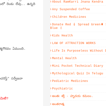
About RamKarri Jnana Kendra
ో రెండు లేవు.. ఉన్నది
Any Suspended Coffee
Children Medicines
Donate Red 💉 Spread Green🌲 
Blue 💧
Kids Health
LAW OF ATTRACTION WORKS
త్మగౌరవం ఏముంది.
Life Is Purposeless Without 
Mental Health
Mini Pocket Technical Diary
Mythological Quiz In Telugu
ిస్తే" సర్వేజనా
Pediatric Medicines
Psychiatric
అంతః శక్తి - హృదయ కమలం.
ఏమిటి?
అంతరాత్మ