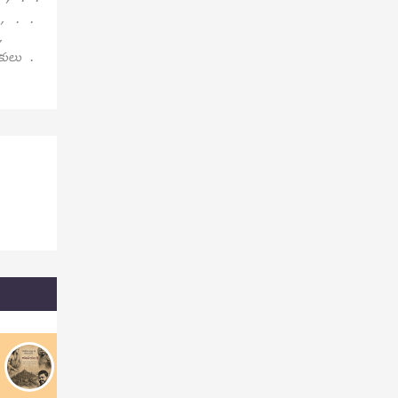
 , . .
,
పకులు .