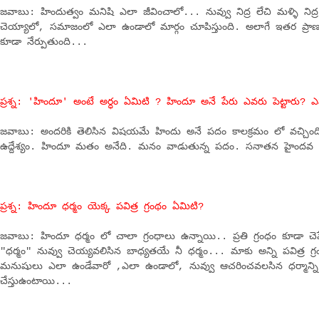
జవాబు: హిందుత్వం మనిషి ఎలా జీవించాలో... నువ్వు నిద్ర లేచి మళ్ళి నిద
చెయ్యాలో, సమాజంలో ఎలా ఉండాలో మార్గం చూపిస్తుంది. అలాగే ఇతర ప్రా
కూడా నేర్పుతుంది...
ప్రశ్న: 'హిందూ' అంటే అర్ధం ఏమిటి ? హిందూ అనే పేరు ఎవరు పెట్టారు? ఎప
జవాబు: అందరికి తెలిసిన విషయమే హిందు అనే పదం కాలక్రమం లో వచ్చింది 
ఉద్దేశ్యం. హిందూ మతం అనేది. మనం వాడుతున్న పదం. సనాతన హైందవ ధ
ప్రశ్న: హిందూ ధర్మం యెక్క పవిత్ర గ్రంథం ఏమిటి?
జవాబు: హిందూ ధర్మం లో చాలా గ్రంధాలు ఉన్నాయి.. ప్రతి గ్రంధం కూడా చెప్
"ధర్మం" నువ్వు చెయ్యవలిసిన బాధ్యతయే నీ ధర్మం... మాకు అన్ని పవిత్ర 
మనుషులు ఎలా ఉండేవారో ,ఎలా ఉండాలో, నువ్వు ఆచరించవలసిన ధర్మాన్ని నీక
చేస్తుఉంటాయి...