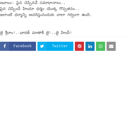
జవాబు: పైన చెప్పినవే సమాధానాలు..
పైన చెప్పిందే హిందూ ధర్మం యొక్క గొప్పతనం..
ఇలాంటి ధర్మాన్ని ఆచరిస్తునందుకు చాలా గర్వంగా ఉంది.
జై శ్రీరాం!..భారత్ మాతాకీ జై!..జై హింద్!
Facebook
Twitter