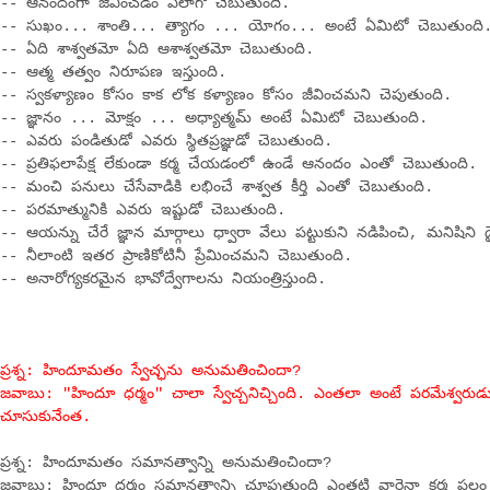
-- ఆనందంగా జీవించడం ఎలాగో చెబుతుంది.
-- సుఖం... శాంతి... త్యాగం ... యోగం... అంటే ఏమిటో చెబుతుంది
-- ఏది శాశ్వతమో ఏది ఆశాశ్వతమో చెబుతుంది.
-- ఆత్మ తత్వం నిరూపణ ఇస్తుంది.
-- స్వకళ్యాణం కోసం కాక లోక కళ్యాణం కోసం జీవించమని చెపుతుంది.
-- జ్ఞానం ... మోక్షం ... అధ్యాత్మమ్ అంటే ఏమిటో చెబుతుంది.
-- ఎవరు పండితుడో ఎవరు స్థితప్రజ్ఞుడో చెబుతుంది.
-- ప్రతిఫలాపేక్ష లేకుండా కర్మ చేయడంలో ఉండే ఆనందం ఎంతో చెబుతుంది.
-- మంచి పనులు చేసేవాడికి లభించే శాశ్వత కీర్తి ఎంతో చెబుతుంది.
-- పరమాత్మునికి ఎవరు ఇష్టుడో చెబుతుంది.
-- ఆయన్ను చేరే జ్ఞాన మార్గాలు ధ్వారా వేలు పట్టుకుని నడిపించి, మనిషిని దైవ
-- నీలాంటి ఇతర ప్రాణికోటినీ ప్రేమించమని చెబుతుంది.
-- అనారోగ్యకరమైన భావోద్వేగాలను నియంత్రిస్తుంది.
ప్రశ్న: హిందూమతం స్వేచ్ఛను అనుమతించిందా?
జవాబు: "హిందూ ధర్మం" చాలా స్వేచ్చనిచ్చింది. ఎంతలా అంటే పరమేశ్వరుడు
చూసుకునేంత.
ప్రశ్న: హిందూమతం సమానత్వాన్ని అనుమతించిందా?
జవాబు: హిందూ ధర్మం సమానత్వాన్ని చూపుతుంది ఎంతటి వారైనా కర్మ ఫలం 