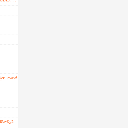
డుకులు...
.
ైగా ఆనాటి
వాల్సిన