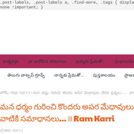
.post-labels, .post-labels a, .find-more, .tags { displa
none !important; }
కార్యవర్గం
నా ఆలోచన తరంగాలు
అమ్మకు ప్రేమతో...
గ్రంథాలయ
తెలుగు వాట్సప్ గ్రూప్స్
నాన్నకు ప్రేమతో...
పుస్తకాలయం
ప్రా
హోమ్
Ram Karri
మన ధర్మం గురించి కొందరు అపర మేధావులు వేసిన ప్రశ్నలు... 
మన ధర్మం గురించి కొందరు అపర మేధావులు వే
వాటికి సమాధానలు... ౹౹ Ram Karri
Ram Karri