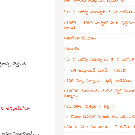
🪷 సంజీవని ఔషధ వన ఆశ్రమం 🍃
.
🩺 ఏ ఆరోగ్య సమస్యకు 💊 ఏ అలోపతి
1960 - 1990 మధ్యలో మీరు పుట్టినవా
అయితే...
అలోపతి మందులు
ఓంకారం
🩺 ఏ ఆరోగ్య సమస్య కు 💊 ఏ అలోపత
ాన్ని చేస్తుంది.
" దిశ ఆండ్రాయిడ్ యాప్ " గురించి
100 నిత్య సత్యాలు - ధర్మ సందేహాలు.
12000 మరణాలను చూసిన వ్యక్తి చెబుతు
సత్యాలు...
21 రకాల మొక్కల ( పత్రి )
ని అన్నింటిలోనూ
5 రోజుల దీపావళి గురించి తెలుసుకుంద
About Che Guevara - చే గువేరా గు
అనుభవించాల్సిందే...