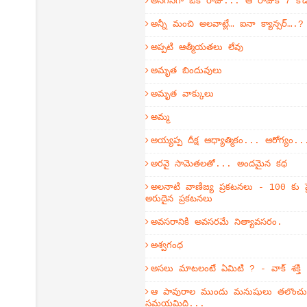
అనగనగా ఒక రాజు... ఆ రాజుకి 7 కొ
అన్నీ మంచి అలవాట్లే… ఐనా క్యాన్సర్….?
అప్పటి ఆత్మీయతలు లేవు
అమృత బిందువులు
అమృత వాక్కులు
అమ్మ
అయ్యప్ప దీక్ష ఆధ్యాత్మికం... ఆరోగ్యం..
అరవై సామెతలతో... అందమైన కథ
అలనాటి వాణిజ్య ప్రకటనలు - 100 కు ప
అరుదైన ప్రకటనలు
అవసరానికి అవసరమే నిత్యావసరం.
అశ్వగంధ
అసలు మాటలంటే ఏమిటి ? - వాక్ శక్తి
ఆ పావురాల ముందు మనుషులు తలొంచుకో
సమయమిది...