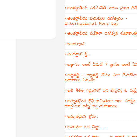
అంతర్జాతీయ ఎడమచేతి వాటం ప్రజల దిన
అంతర్జాతీయ పురుషుల దినోత్సవం -
International Mens Day
అంతర్జాతీయ మహిళా దినోత్సవ శుభాకాంక్ష
అంతర్వాణి
అందమైన స్త్రీ.
అజ్ఞానం అంటే ఏమిటి ? జ్ఞానం అంటే ఏ
అట్లతద్ది - అట్లతద్ది నోము ఎలా చేసుకోవా
విధానాలు ఏమిటి?
అతి శీతల గిడ్డంగిలో పని చేస్తున్న ఓ వ్యక
అద్భుతమైన లైఫ్ ఖచ్చితంగా ఇలా సాధ్య
రికార్డులూ అన్నీ కొట్టుకుపోతాయి.
అద్భుతమైన శ్లోకం.
అనగనగా ఒక చెట్టు...