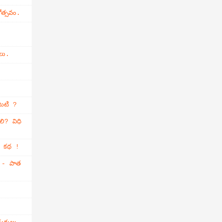
ోత్సవం.
లు.
మిటి ?
లి? విధి
్తి కథ !
ం - పాత