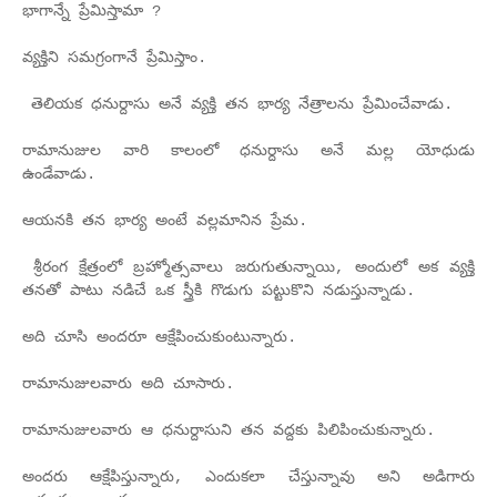
భాగాన్నే ప్రేమిస్తామా ?
వ్యక్తిని సమగ్రంగానే ప్రేమిస్తాం.
తెలియక ధనుర్దాసు అనే వ్యక్తి తన భార్య నేత్రాలను ప్రేమించేవాడు.
రామానుజుల వారి కాలంలో ధనుర్దాసు అనే మల్ల యోధుడు
ఉండేవాడు.
ఆయనకి తన భార్య అంటే వల్లమానిన ప్రేమ.
శ్రీరంగ క్షేత్రంలో బ్రహ్మోత్సవాలు జరుగుతున్నాయి, అందులో అక వ్యక్తి
తనతో పాటు నడిచే ఒక స్త్రీకి గొడుగు పట్టుకొని నడుస్తున్నాడు.
అది చూసి అందరూ ఆక్షేపించుకుంటున్నారు.
రామానుజులవారు అది చూసారు.
రామానుజులవారు ఆ ధనుర్దాసుని తన వద్దకు పిలిపించుకున్నారు.
అందరు ఆక్షేపిస్తున్నారు, ఎందుకలా చేస్తున్నావు అని అడిగారు