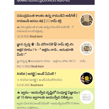
సముద్రమంత శాంతం ఉన్న రాముడిని అడిగితే |
రావణుడి అసలు కథ | ✍🏻 రామ్ కర్రి
🌊 సముద్రమంత శాంతం ఉన్న రాముడిని అడిగితే...🏹
రావణుడి లాంటి శత్రువు...
Jul 20 2026 |
Read more
​జ్ఞాన స్పర్శ 🧠 : మీ మౌనానికి 🤫 రామ్ కర్రి ✍️
అక్షర రూపం ! ✨ - ​" అక్షరం నాది... అనుభూతి
మీది ! "
జ్ఞానస్పర్శ 🧠అనుభవాల సారం... అక్షరాల హారం !💎✍🏻 . . . రామ్...
Mar 12 2026 |
Read more
Arattai ( అరట్టై ) అంటే ఏమిటి ?
🔹 Arattai ( అరట్టై ) అంటే ఏమిటి?Arattai...
Oct 03 2025 |
Read more
🔥 జ్వరం – ఆయుర్వేద దృష్టిలో సంపూర్ణ విజ్ఞానం ౹
🌿 13 రకాల జ్వరాలకు ఆయుర్వేద చికిత్సలు
జ్వరం (Jvaraḥ) అంటే ఏమిటి? – ఆయుర్వేదంలోని 13 రకాల
జ్వరాలు, లక్షణాలు,...