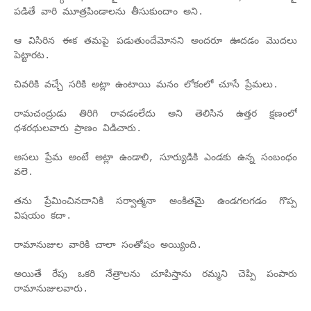
పడితే వారి మూత్రపిండాలను తీసుకుందాం అని.
ఆ విసిరిన ఈక తమపై పడుతుందేమోనని అందరూ ఊదడం మొదలు
పెట్టారట.
చివరికి వచ్చే సరికి అట్లా ఉంటాయి మనం లోకంలో చూసే ప్రేమలు.
రామచంద్రుడు తిరిగి రావడంలేదు అని తెలిసిన ఉత్తర క్షణంలో
ధశరథులవారు ప్రాణం విడిచారు.
అసలు ప్రేమ అంటే అట్లా ఉండాలి, సూర్యుడికి ఎండకు ఉన్న సంబంధం
వలె.
తను ప్రేమించినదానికి సర్వాత్మనా అంకితమై ఉండగలగడం గొప్ప
విషయం కదా.
రామానుజుల వారికి చాలా సంతోషం అయ్యింది.
అయితే రేపు ఒకరి నేత్రాలను చూపిస్తాను రమ్మని చెప్పి పంపారు
రామానుజులవారు.