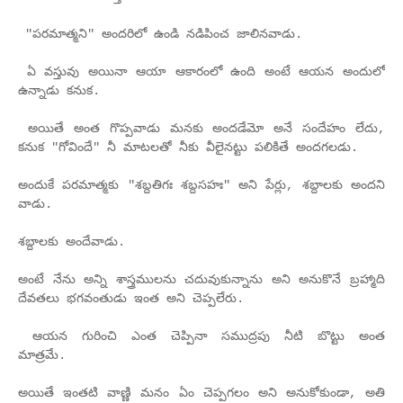
"పరమాత్మని" అందరిలో ఉండి నడిపించ జాలినవాడు.
ఏ వస్తువు అయినా ఆయా ఆకారంలో ఉంది అంటే ఆయన అందులో
ఉన్నాడు కనుక.
అయితే అంత గొప్పవాడు మనకు అందడేమో అనే సందేహం లేదు,
కనుక "గోవిందే" నీ మాటలతో నీకు వీలైనట్టు పలికితే అందగలడు.
అందుకే పరమాత్మకు "శబ్దతిగః శబ్దసహః" అని పేర్లు, శబ్దాలకు అందని
వాడు.
శబ్దాలకు అందేవాడు.
అంటే నేను అన్ని శాస్త్రములను చదువుకున్నాను అని అనుకొనే బ్రహ్మాది
దేవతలు భగవంతుడు ఇంత అని చెప్పలేరు.
ఆయన గురించి ఎంత చెప్పినా సముద్రపు నీటి బొట్టు అంత
మాత్రమే.
అయితే ఇంతటి వాణ్ణి మనం ఏం చెప్పగలం అని అనుకోకుండా, అతి