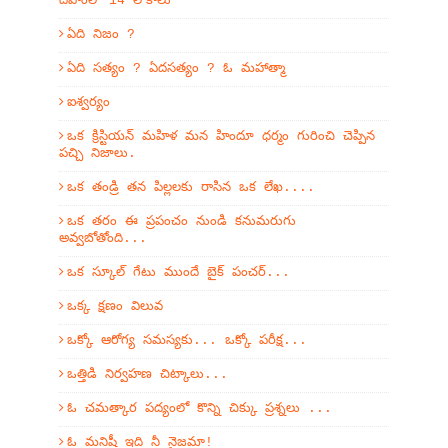
దేహంలో 14 లోకాలు
ఏది నిజం ?
ఏది సత్యం ? ఏదసత్యం ? ఓ మహాత్మా
ఐశ్వర్యం
ఒక క్రిస్టియన్ మహిళ మన హిందూ ధర్మం గురించి చెప్పిన
పచ్చి నిజాలు.
ఒక తండ్రి తన పిల్లలకు రాసిన ఒక లేఖ....
ఒక తరం ఈ ప్రపంచం నుండి కనుమరుగు
అవ్వబోతోంది...
ఒక స్కూల్ గేటు ముందే బైక్ పంచర్...
ఒక్క క్షణం విలువ
ఒక్కో ఆరోగ్య సమస్యకు... ఒక్కో పరీక్ష...
ఒత్తిడి నిర్వహణ చిట్కాలు...
ఓ చమత్కార పద్యంలో కొన్ని చిక్కు ప్రశ్నలు ...
ఓ మనిషీ ఇది నీ నైజమా!