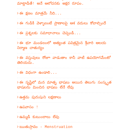
మాట్లాడితే! అనే ఆలోచనకు అక్షర రూపం.
ఈ క్షణం మాత్రమే నీది...
ఈ గుడికి వెళ్ళాలంటే ప్రాణాలపై ఆశ వదులు కోవాల్సిందే
ఈ ప్రశ్నలకు సమాధానాలు చెప్పండి...
ఈ భూ మండలంలో అత్యంత పవిత్రమైన శ్రీవారి ఆలయ
నిర్మాణ చాతుర్యం
ఈ వస్తువులు రోజూ వాడుతాం కానీ వాటి ఉపయోగమేంటో
తెలియదు.
ఈ విధంగా ఉండాలి...
ఈ సృష్టిలో మన మాతృ భాషలు అయిన తెలుగు సంస్కృత
భాషలను మించిన భాషలు లేనే లేవు
ఉత్తమ పురుషుని లక్షణాలు
ఉపవాసం !
ఉమ్మడి కుటుంబాలు లేవు
ఋతుస్రావం - Menstruation