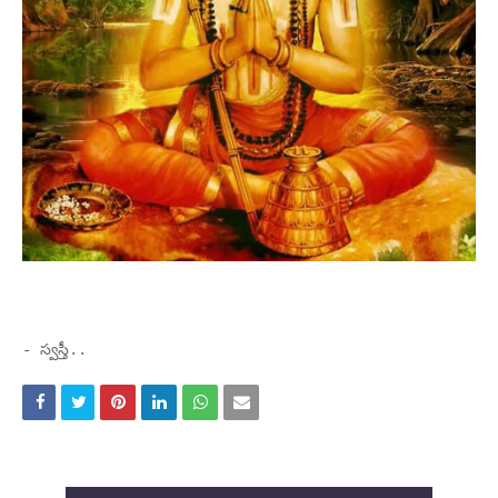
- స్వస్తీ..