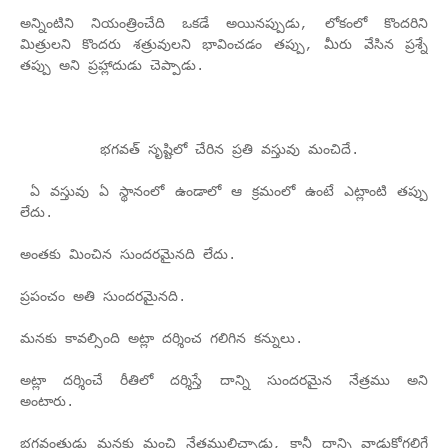
అన్నింటిని నియంత్రించేది ఒకడే అయినప్పుడు, లోకంలో కొందరిని
మిత్రులని కొందరు శత్రువులని భావించడం తప్పు, మీరు వేసిన ప్రశ్నే
తప్పు అని ప్రహ్లాదుడు చెప్పాడు.
భగవత్ సృష్టిలో చేరిన ప్రతి వస్తువు మంచిదే.
ఏ వస్తువు ఏ స్థానంలో ఉండాలో ఆ క్రమంలో ఉంటే ఎట్లాంటి తప్పు
లేదు.
అంతకు మించిన సుందరమైనది లేదు.
ప్రపంచం అతి సుందరమైనది.
మనకు కావల్సింది అట్లా దర్శించ గలిగిన కన్నులు.
అట్లా దర్శించే రీతిలో దర్శిస్తే దాన్ని సుందరమైన నేత్రము అని
అంటారు.
భగవంతుడు మనకు మంచి నేత్రములిచ్చాడు, కానీ దాన్ని వాడుకోగలిగే