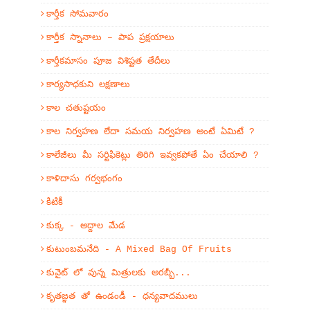
కార్తీక సోమవారం
కార్తీక స్నానాలు – పాప ప్రక్షయాలు
కార్తీకమాసం పూజ విశిష్టత తేదీలు
కార్యసాధకుని లక్షణాలు
కాల చతుష్టయం
కాల నిర్వహణ లేదా సమయ నిర్వహణ అంటే ఏమిటే ?
కాలేజీలు మీ సర్టిఫికెట్లు తిరిగి ఇవ్వకపోతే ఏం చేయాలి ?
కాళిదాసు గర్వభంగం
కిటికీ
కుక్క - అద్దాల మేడ
కుటుంబమనేది - A Mixed Bag Of Fruits
కువైట్ లో వున్న మిత్రులకు అరబ్బీ...
కృతజ్ఞత తో ఉండండీ - ధన్యవాదములు