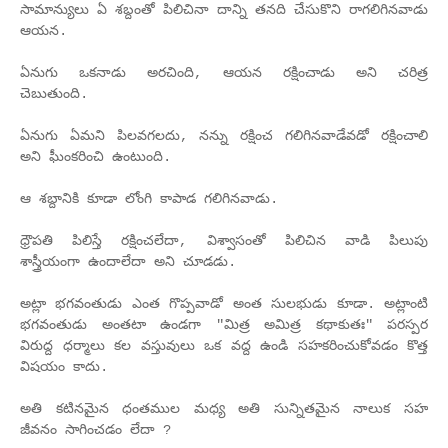
సామాన్యులు ఏ శబ్దంతో పిలిచినా దాన్ని తనది చేసుకొని రాగలిగినవాడు
ఆయన.
ఏనుగు ఒకనాడు అరచింది, ఆయన రక్షించాడు అని చరిత్ర
చెబుతుంది.
ఏనుగు ఏమని పిలవగలదు, నన్ను రక్షించ గలిగినవాడేవడో రక్షించాలి
అని ఘీంకరించి ఉంటుంది.
ఆ శబ్దానికి కూడా లోంగి కాపాడ గలిగినవాడు.
ధ్రౌపతి పిలిస్తే రక్షించలేదా, విశ్వాసంతో పిలిచిన వాడి పిలుపు
శాస్త్రీయంగా ఉందాలేదా అని చూడడు.
అట్లా భగవంతుడు ఎంత గొప్పవాడో అంత సులభుడు కూడా. అట్లాంటి
భగవంతుడు అంతటా ఉండగా "మిత్ర అమిత్ర కథాకుతః" పరస్పర
విరుద్ద ధర్మాలు కల వస్తువులు ఒక వద్ద ఉండి సహకరించుకోవడం కొత్త
విషయం కాదు.
అతి కటినమైన ధంతముల మధ్య అతి సున్నితమైన నాలుక సహ
జీవనం సాగించడం లేదా ?