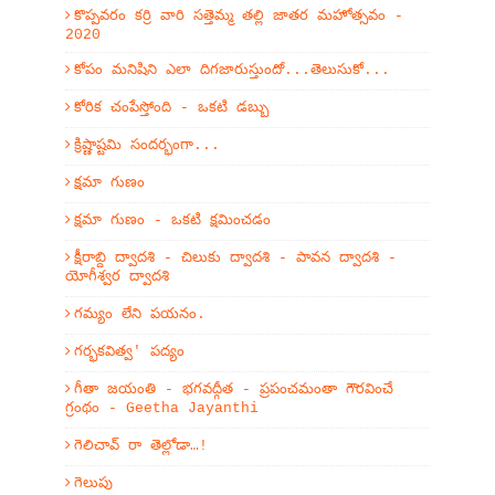
కొప్పవరం కర్రి వారి సత్తెమ్మ తల్లి జాతర మహోత్సవం -
2020
కోపం మనిషిని ఎలా దిగజారుస్తుందో...తెలుసుకో...
కోరిక చంపేస్తోంది - ఒకటి డబ్బు
క్రిష్ణాష్టమి సందర్భంగా...
క్షమా గుణం
క్షమా గుణం - ఒకటి క్షమించడం
క్షీరాబ్ది ద్వాదశి - చిలుకు ద్వాదశి - పావన ద్వాదశి -
యోగీశ్వర ద్వాదశి
గమ్యం లేని పయనం.
గర్భకవిత్వ' పద్యం
గీతా జయంతి - భగవద్గీత - ప్రపంచమంతా గౌరవించే
గ్రంథం - Geetha Jayanthi
గెలిచావ్ రా తెల్లోడా…!
గెలుపు