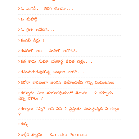
ఓ మనిషీ.. తిరిగి చూడూ...
ఓ మహర్షీ !
ఓ రైతు ఆవేదన...
కంపెనీ పేర్లు !
కడలిలో అల - మదిలో ఆలోచన.
కథ కాదు సుమా యథార్థ జీవిత చిత్రం...
కనుమరుగవుతోన్న బంధాల వారధి...
కరోనా కారణంగా జరిగిన ఊహించలేని గొప్ప సంఘటనలు
కర్పూరం ఎలా తయారవుతుందో తెలుసా...? కర్పూరం
ఎన్ని రకాలు ?
కల్పాలు ఎన్ని? అవి ఏవి ? ప్రస్తుతం నడుస్తున్నది ఏ కల్పం
?
కళ్ళు
కార్తీక పౌర్ణమి - Kartika Purnima