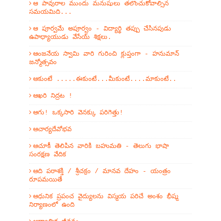
ఆ పావురాల ముందు మనుషులు తలొంచుకోవాల్సిన
సమయమిది...
ఆ పూర్వమే అపూర్వం - విద్యార్థి తప్పు చేసినపుడు
ఉపాధ్యాయుడు వేసేయ్ శిక్షలు.
ఆంజనేయ స్వామి వారి గురించి క్లుప్తంగా - హనుమాన్
జన్మోత్సవం
ఆకుంటే .....ఈకుంటే...మీకుంటే....మాకుంటే..
ఆఖరి నిద్రట !
ఆగు! ఒక్కసారి వెనక్కు పరిగెత్తు!
ఆచార్యదేవోభవ
ఆచూకీ తెలిపిన వారికి బహుమతి - తెలుగు భాషా
సంరక్షణ వేదిక
ఆది పరాశక్తి / శ్రీచక్రం / మానవ దేహం - యంత్రం
రూపమయితే
ఆధునిక ప్రపంచ వైద్యులను విస్మయ పరిచే అంశం భీష్మ
నిర్యాణంలో ఉంది