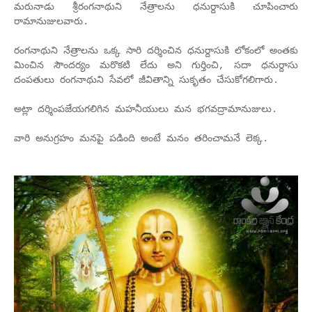
మరునాడు శ్రీరంగనాథుని నేత్రాలను ధనుర్దాసుకి చూపించారు
రామానుజులవారు.
రంగనాథుని నేత్రాలను ఒక్క సారి దర్శించిన ధనుర్దాసుకి లోకంలో అంతకు
మించిన సౌందర్యం మరొకటి లేదు అని గుర్తించి, సదా ధనుర్దాసు
దంపతులు రంగనాథుని సేవలో జీవితాన్ని సుకృతం చేసుకోగలిగారు.
అట్లా దర్శింపజేయగలిగిన మహనీయులు మన భగవద్రామానుజులు.
వారి అనుగ్రహం మనపై పడింది అంటే మనం తరించామనే లెక్క.