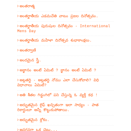
అంతరాత్మ
అంతర్జాతీయ ఎడమచేతి వాటం ప్రజల దినోత్సవం.
అంతర్జాతీయ పురుషుల దినోత్సవం - International
Mens Day
అంతర్జాతీయ మహిళా దినోత్సవ శుభాకాంక్షలు.
అంతర్వాణి
అందమైన స్త్రీ.
అజ్ఞానం అంటే ఏమిటి ? జ్ఞానం అంటే ఏమిటి ?
అట్లతద్ది - అట్లతద్ది నోము ఎలా చేసుకోవాలి? విధి
విధానాలు ఏమిటి?
అతి శీతల గిడ్డంగిలో పని చేస్తున్న ఓ వ్యక్తి కథ !
అద్భుతమైన లైఫ్ ఖచ్చితంగా ఇలా సాధ్యం - పాత
రికార్డులూ అన్నీ కొట్టుకుపోతాయి.
అద్భుతమైన శ్లోకం.
అనగనగా ఒక చెట్టు...