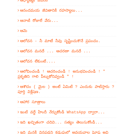
ఆధ్యాత్మిక జీవనం
ఆనందమయ జీవితానికి రహస్యాలు...
ఆనాటి రోజులే వేరు...
ఆమె
ఆలోచన - నీ మాటే నీవు సృష్టించుకొనే ప్రపంచం.
ఆలోచన మనదే ... ఆచరణా మనదే ...
ఆలోచన లేకుంటే....
ఆలోచించండి ! ఆచరించండి ! అనుభవించండి ! "
ప్రకృతిని గాలి పీల్చుకోనివ్వండి " !
ఆశౌచం ( మైల ) అంటే ఏమిటి ? ఎందుకు పాటిస్తారు ?
పూర్తి విశ్లేషణ.
ఆహార సూత్రాలు
ఇంటి వద్దే హిందీ నేర్చుకోండి WhatsApp ద్వారా...
ఇది ఖచ్చితంగా చదివి... సత్యం తెలుసుకోండి...
ఇది మనకి వినపడని కడుపులో అవయవాల ఘోష అవి