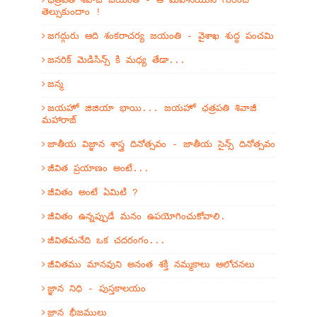
ఛత్రపతి శివాజీ జయంతి - ఆ మహనీయుని గురించి
తెల్సుకుందాం !
జగద్గురు ఆది శంకరాచర్య జయంతి - వైశాఖ శుద్ధ పంచమి
జనరిక్ మెడిసిన్స్ కి మధ్య తేడా...
జన్మ
జయహో జిజియా భాయి... జయహో ఛత్రపతి శివాజీ
మహారాజ్
జాతీయ విజ్ఞాన శాస్త్ర దినోత్సవం - జాతీయ సైన్స్ దినోత్సవం
జీవిత ప్రయాణం అంటే...
జీవితం అంటే ఏమిటి ?
జీవితం ఉన్నప్పుడే మనం ఉపయోగించుకోవాలి.
జీవితమనేది ఒక చదరంగం...
జీవితము మానవుని అనంత శక్తి నమ్మకాలు ఆలోచనలు
జ్ఞాన నిధి - పుస్తకాలయం
జ్ఞాన భీజములు