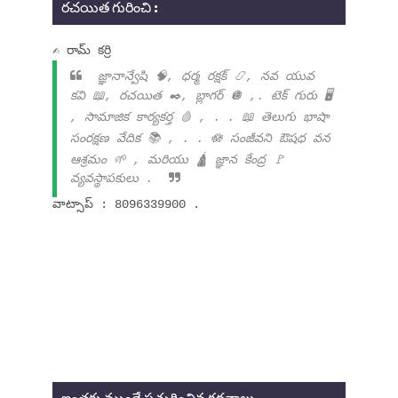
రచయిత గురించి :
✍ రామ్ కర్రి
జ్ఞానాన్వేషి 🧠, ధర్మ రక్షక్ 📿, నవ యువ
కవి 📖, రచయిత ✒️, బ్లాగర్ 🪩 ,. టెక్ గురు 🖥️
, సామాజిక కార్యకర్త 🩸 , . . 📖 తెలుగు భాషా
సంరక్షణ వేదిక 📚 , . . 🪷 సంజీవని ఔషధ వన
ఆశ్రమం 🌱 , మరియు 🛕 జ్ఞాన కేంద్ర 🚩
వ్యవస్థాపకులు .
వాట్సాప్ : 8096339900 .
ఇంతకు ముందే ప్రచురించిన కథనాలు