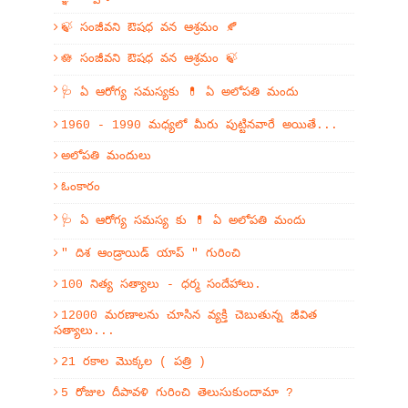
🍃 సంజీవని ఔషధ వన ఆశ్రమం 🍂
🪷 సంజీవని ఔషధ వన ఆశ్రమం 🍃
🩺 ఏ ఆరోగ్య సమస్యకు 💊 ఏ అలోపతి మందు
1960 - 1990 మధ్యలో మీరు పుట్టినవారే అయితే...
అలోపతి మందులు
ఓంకారం
🩺 ఏ ఆరోగ్య సమస్య కు 💊 ఏ అలోపతి మందు
" దిశ ఆండ్రాయిడ్ యాప్ " గురించి
100 నిత్య సత్యాలు - ధర్మ సందేహాలు.
12000 మరణాలను చూసిన వ్యక్తి చెబుతున్న జీవిత
సత్యాలు...
21 రకాల మొక్కల ( పత్రి )
5 రోజుల దీపావళి గురించి తెలుసుకుందామా ?