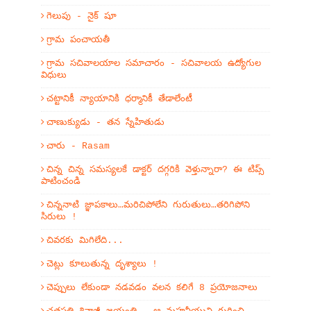
గెలుపు - నైక్ షూ
గ్రామ పంచాయతీ
గ్రామ సచివాలయాల సమాచారం - సచివాలయ ఉద్యోగుల
విధులు
చట్టానికీ న్యాయానికి ధర్మానికీ తేడాలేంటీ
చాణుక్యుడు - తన స్నేహితుడు
చారు - Rasam
చిన్న చిన్న సమస్యలకే డాక్టర్ దగ్గరికి వెళ్తున్నారా? ఈ టిప్స్
పాటించండి
చిన్ననాటి జ్ఞాపకాలు…మరిచిపోలేని గురుతులు…తరిగిపోని
సిరులు !
చివరకు మిగిలేది...
చెట్లు కూలుతున్న దృశ్యాలు !
చెప్పులు లేకుండా నడవడం వలన కలిగే 8 ప్రయోజనాలు