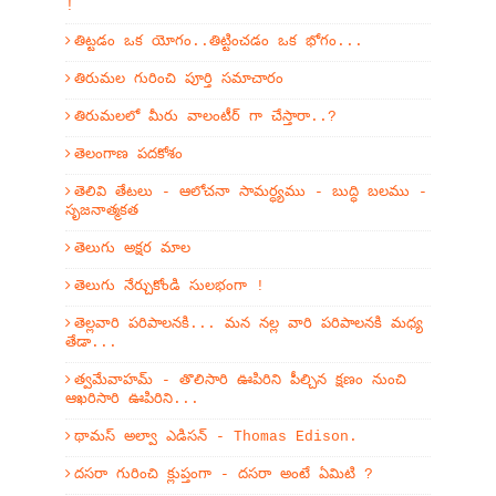
!
తిట్టడం ఒక యోగం..తిట్టించడం ఒక భోగం...
తిరుమల గురించి పూర్తి సమాచారం
తిరుమలలో మీరు వాలంటీర్ గా చేస్తారా..?
తెలంగాణ పదకోశం
తెలివి తేటలు - ఆలోచనా సామర్ధ్యము - బుద్ధి బలము -
సృజనాత్మకత
తెలుగు అక్షర మాల
తెలుగు నేర్చుకోండి సులభంగా !
తెల్లవారి పరిపాలనకి... మన నల్ల వారి పరిపాలనకి మధ్య
తేడా...
త్వమేవాహమ్‌ - తొలిసారి ఊపిరిని పీల్చిన క్షణం నుంచి
ఆఖరిసారి ఊపిరిని...
థామస్ అల్వా ఎడిసన్ - Thomas Edison.
దసరా గురించి క్లుప్తంగా - దసరా అంటే ఏమిటి ?