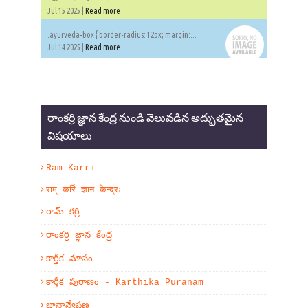
Jul 15 2025 |
Read more
.ayurveda-box { border-radius: 12px; margin:...
Jul 14 2025 |
Read more
రాంకర్రి జ్ఞాన కేంద్ర నుండి వెలువడిన అద్భుతమైన
విషయాలు
Ram Karri
राम् कर्रि ज्ञान केन्द्रः
రామ్ కర్రి
రాంకర్రి జ్ఞాన కేంద్ర
కార్తీక మాసం
కార్తీక పురాణం - Karthika Puranam
జ్ఞానాన్వేషణ