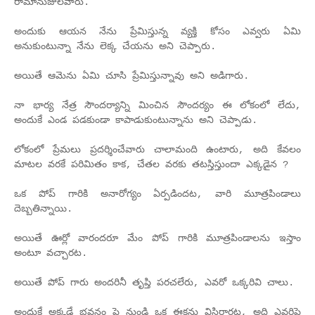
రామానుజులవారు.
అందుకు ఆయన నేను ప్రేమిస్తున్న వ్యక్తి కోసం ఎవ్వరు ఏమి
అనుకుంటున్నా నేను లెక్క చేయను అని చెప్పారు.
అయితే ఆమెను ఏమి చూసి ప్రేమిస్తున్నావు అని అడిగారు.
నా భార్య నేత్ర సౌందర్యాన్ని మించిన సౌందర్యం ఈ లోకంలో లేదు,
అందుకే ఎండ పడకుండా కాపాడుకుంటున్నాను అని చెప్పాడు.
లోకంలో ప్రేమలు ప్రదర్శించేవారు చాలామంది ఉంటారు, అది కేవలం
మాటల వరకే పరిమితం కాక, చేతల వరకు తటస్తిస్తుందా ఎక్కడైన ?
ఒక పోప్ గారికి అనారోగ్యం ఏర్పడిందట, వారి మూత్రపిండాలు
దెబ్బతిన్నాయి.
అయితే ఊర్లో వారందరూ మేం పోప్ గారికి మూత్రపిండాలను ఇస్తాం
అంటూ వచ్చారట.
అయితే పోప్ గారు అందరినీ తృప్తి పరచలేరు, ఎవరో ఒక్కరివి చాలు.
అందుకే అక్కడే భవనం పై నుండి ఒక ఈకను విసిరారట, అది ఎవరిపై