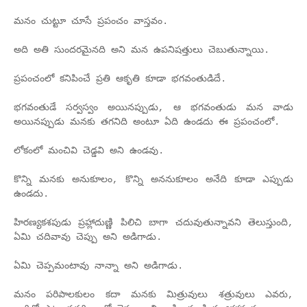
మనం చుట్టూ చూసే ప్రపంచం వాస్తవం.
అది అతి సుందరమైనది అని మన ఉపనిషత్తులు చెబుతున్నాయి.
ప్రపంచంలో కనిపించే ప్రతి ఆకృతి కూడా భగవంతుడిదే.
భగవంతుడే సర్వస్వం అయినప్పుడు, ఆ భగవంతుడు మన వాడు
అయినప్పుడు మనకు తగనిది అంటూ ఏది ఉండదు
ఈ ప్రపంచంలో.
లోకంలో మంచివి చెడ్డవి అని ఉండవు.
కొన్ని మనకు అనుకూలం, కొన్ని అననుకూలం అనేది కూడా ఎప్పుడు
ఉండదు.
హిరణ్యకశపుడు ప్రహ్లాదుణ్ణి పిలిచి బాగా చదువుతున్నావని తెలుస్తుంది,
ఏమి చదివావు చెప్పు అని అడిగాడు.
ఏమి చెప్పమంటావు నాన్నా అని అడిగాడు.
మనం పరిపాలకులం కదా మనకు మిత్రువులు శత్రువులు ఎవరు,