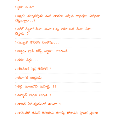
జ్ఞాన సంపద
జ్వరం వచ్చినపుడు మన తాతలు చెప్పిన జాగ్రత్తలు ఎవరైనా
చెప్తున్నారా..?
టోల్ గేట్లలో మీరు అందుకున్న రశీదులతో మీరు ఏమి
చేస్తారు ?
డబ్బుతో కొనలేని సంతోషం...
డాక్టర్లు వ్రాసే కోడ్స్ అర్ధాలు చూడండి...
తగని సిగ్గు...
తగినంత నిద్ర లేకపోతే !
తథాగత బుద్థుడు
తల్లి మాటలోని మహత్తు !!
తస్మాత్ జాగ్రత జాగ్రత !
తాగితే ఏమవుతుందో తెలుసా ?
తామెవరో తమకే తెలియని తూర్పు గోదావరి ప్రాంత ప్రజలు