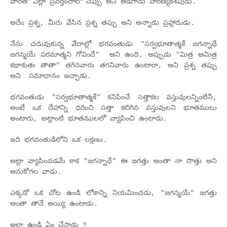
వారితో ఎట్లా ప్రవర్తించాలో చెప్పు అని అడిగాడు హిరణ్యకశపుడు.
అదేం ప్రశ్న, మీరు వేసిన ప్రశ్న తప్పు అని అన్నాడు ప్రహ్లాదుడు.
నేను చదువుకున్న వేదాల్లో భగవంతుడు "సర్వభూతాత్మకే జగన్నాథే
జగన్మయే పరమాత్మని గోవిందే" అని ఉంది, అప్పుడు "మిత్ర అమిత్ర
కథాకుతః తాతా" తగినవారు తగనివారు ఉంటారా, అని ప్రశ్న తప్పు
అని సమాధానం ఇచ్చాడు.
భగవంతుడు "సర్వభూతాత్మకే" కనిపించే సత్తాకల వస్తువులన్నింటినీ,
అంటే ఒక దేహాన్ని ధరించి సత్తా కలిగిన వస్తువులని భూతములు
అంటారు, అట్లాంటి భూతములలో వ్యాపించి ఉంటాడు.
ఇది భగవంతుడిలోని ఒక లక్షణం.
అట్లా వ్యాపించడమే కాక "జగన్నాథే" ఈ జగత్తు అంతా నా సొత్తు అని
అనుకోగల వాడు.
ఎక్కడో ఒక చోట ఉండి లోకాన్ని నియమించడు, "జగన్మయే" జగత్తు
అంతా తానే అయ్యి ఉంటాడు.
అలా ఉండి ఏం చేస్తాడు ?