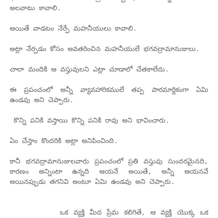
అలవాటు కావాలి.
అయితే వాడటం నేర్పే మహనీయులు కావాలి.
అట్లా నేర్పడం కోసం అవతరించిన మహనీయులే భగవద్రామానుజులు.
చాలా మందికి ఆ వస్తువులని ఎట్లా చూడాలో చేతకాలేదు.
ఈ ప్రపంచంలో అన్నీ వ్యావహారికములే తప్ప పారమార్దికంగా ఏమి
ఉండవు అని చెప్పారు.
కొన్ని పనికి వస్తాయి కొన్ని పనికి రావు అని భావించారు.
ఏం చేస్తాం కొందరికి అట్లా అనిపించింది.
కానీ భగవద్రామానుజులవారు ప్రపంచంలో ప్రతి వస్తువు సుందరమైనది,
కారణం అన్నింటా ఉన్నది ఆయనే అయితే, అన్నీ ఆయనవే
అయినప్పుడు తగనివి అంటూ ఏమి ఉండవు అని చెప్పారు.
ఒక వ్యక్తి మీద ప్రేమ కలిగితే, ఆ వ్యక్తి యొక్క ఒక