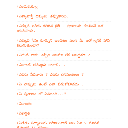
ఎందుకయ్యా
ఎక్కాలొస్తే చిక్కులు తప్పుతాయి.
ఎక్కువ ఖరీదు కలిగిన బైక్ - ప్రాణాలను కబళించే ఒక
యమపాశం.
ఎక్కువ సేపు కూర్చుని ఉండటం వలన మీ ఆరోగ్యానికి హాని
కలుగుతుందా?
ఎదుటి వారు చెప్పేది నిజమా లేక అబద్ధమా ?
ఎలాంటి తమ్ముడు కావాలి...
ఎవరు పేదవారు ? ఎవరు ధనవంతులు ?
ఏ నొప్పులు ఉంటే ఎలా పడుకోకూడదు..
ఏ పురాణం లో ఏముంది...?
ఏకాంతం
ఏకాగ్రత
ఏడేడు పద్నాలుగు లోకాలంటారే అవి ఏవి ? మానవ