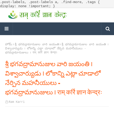
.post-labels, .post-labels a, .find-more, .tags {
display: none !important; }
హోమ్
శ్రీ భగవద్రామానుజుల వారి జయంతి
శ్రీ భగవద్రామానుజుల వారి జయంతి ౹
విశ్వాచార్యుడు ౹ లోకాన్ని ఎట్లా చూడాలో నేర్పిన మహనీయులు -
భగవద్రామానుజులు ౹ राम् कर्रि ज्ञान केन्द्रः
శ్రీ భగవద్రామానుజుల వారి జయంతి ౹
విశ్వాచార్యుడు ౹ లోకాన్ని ఎట్లా చూడాలో
నేర్పిన మహనీయులు -
భగవద్రామానుజులు ౹ राम् कर्रि ज्ञान केन्द्रः
Ram Karri