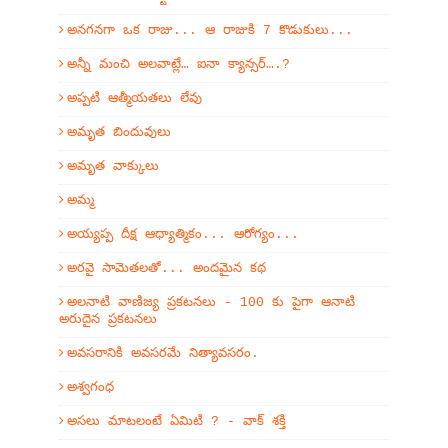
అనగనగా ఒక రాజు... ఆ రాజుకి 7 కొడుకులు...
అన్నీ మంచి అలవాట్లే… ఐనా క్యాన్సర్….?
అప్పటి ఆత్మీయతలు లేవు
అమృత బిందువులు
అమృత వాక్కులు
అమ్మ
అయ్యప్ప దీక్ష ఆధ్యాత్మికం... ఆరోగ్యం...
అరవై సామెతలతో... అందమైన కథ
అలనాటి వాణిజ్య ప్రకటనలు - 100 కు పైగా ఆనాటి
అరుదైన ప్రకటనలు
అవసరానికి అవసరమే నిత్యావసరం.
అశ్వగంధ
అసలు మాటలంటే ఏమిటి ? - వాక్ శక్తి