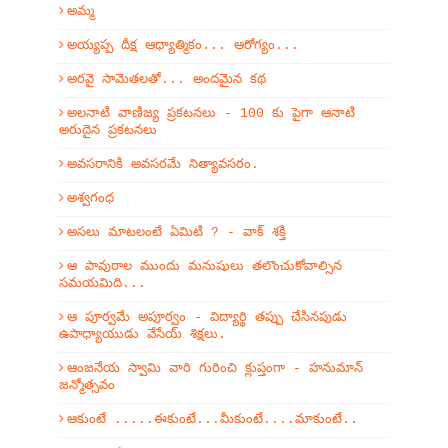
అమ్మ
అయ్యప్ప దీక్ష ఆధ్యాత్మికం... ఆరోగ్యం...
అరవై సామెతలతో... అందమైన కథ
అలనాటి వాణిజ్య ప్రకటనలు - 100 కు పైగా ఆనాటి
అరుదైన ప్రకటనలు
అవసరానికి అవసరమే నిత్యావసరం.
అశ్వగంధ
అసలు మాటలంటే ఏమిటి ? - వాక్ శక్తి
ఆ పావురాల ముందు మనుషులు తలొంచుకోవాల్సిన
సమయమిది...
ఆ పూర్వమే అపూర్వం - విద్యార్థి తప్పు చేసినపుడు
ఉపాధ్యాయుడు వేసేయ్ శిక్షలు.
ఆంజనేయ స్వామి వారి గురించి క్లుప్తంగా - హనుమాన్
జన్మోత్సవం
ఆకుంటే .....ఈకుంటే...మీకుంటే....మాకుంటే..