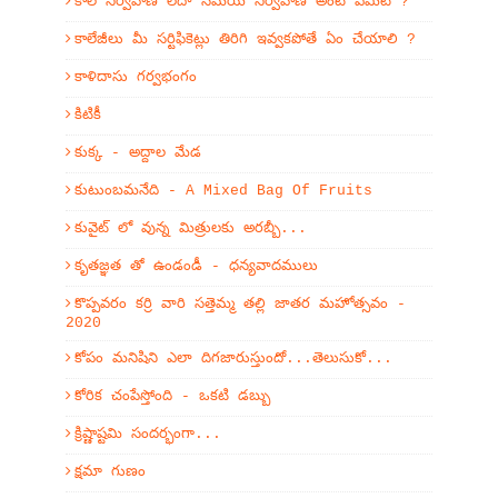
కాల నిర్వహణ లేదా సమయ నిర్వహణ అంటే ఏమిటే ?
కాలేజీలు మీ సర్టిఫికెట్లు తిరిగి ఇవ్వకపోతే ఏం చేయాలి ?
కాళిదాసు గర్వభంగం
కిటికీ
కుక్క - అద్దాల మేడ
కుటుంబమనేది - A Mixed Bag Of Fruits
కువైట్ లో వున్న మిత్రులకు అరబ్బీ...
కృతజ్ఞత తో ఉండండీ - ధన్యవాదములు
కొప్పవరం కర్రి వారి సత్తెమ్మ తల్లి జాతర మహోత్సవం -
2020
కోపం మనిషిని ఎలా దిగజారుస్తుందో...తెలుసుకో...
కోరిక చంపేస్తోంది - ఒకటి డబ్బు
క్రిష్ణాష్టమి సందర్భంగా...
క్షమా గుణం