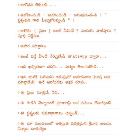
ఆలోచన లేకుంటే....
ఆలోచించండి ! ఆచరించండి ! అనుభవించండి ! "
ప్రకృతిని గాలి పీల్చుకోనివ్వండి " !
ఆశౌచం ( మైల ) అంటే ఏమిటి ? ఎందుకు పాటిస్తారు ?
పూర్తి విశ్లేషణ.
ఆహార సూత్రాలు
ఇంటి వద్దే హిందీ నేర్చుకోండి WhatsApp ద్వారా...
ఇది ఖచ్చితంగా చదివి... సత్యం తెలుసుకోండి...
ఇది మనకి వినపడని కడుపులో అవయవాల ఘోష అవి
మాట్లాడితే! అనే ఆలోచనకు అక్షర రూపం.
ఈ క్షణం మాత్రమే నీది...
ఈ గుడికి వెళ్ళాలంటే ప్రాణాలపై ఆశ వదులు కోవాల్సిందే
ఈ ప్రశ్నలకు సమాధానాలు చెప్పండి...
ఈ భూ మండలంలో అత్యంత పవిత్రమైన శ్రీవారి ఆలయ
నిర్మాణ చాతుర్యం