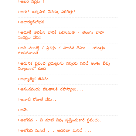
ఆఖరి నిద్రట !
ఆగు! ఒక్కసారి వెనక్కు పరిగెత్తు!
ఆచార్యదేవోభవ
ఆచూకీ తెలిపిన వారికి బహుమతి - తెలుగు భాషా
సంరక్షణ వేదిక
ఆది పరాశక్తి / శ్రీచక్రం / మానవ దేహం - యంత్రం
రూపమయితే
ఆధునిక ప్రపంచ వైద్యులను విస్మయ పరిచే అంశం భీష్మ
నిర్యాణంలో ఉంది
ఆధ్యాత్మిక జీవనం
ఆనందమయ జీవితానికి రహస్యాలు...
ఆనాటి రోజులే వేరు...
ఆమె
ఆలోచన - నీ మాటే నీవు సృష్టించుకొనే ప్రపంచం.
ఆలోచన మనదే ... ఆచరణా మనదే ...