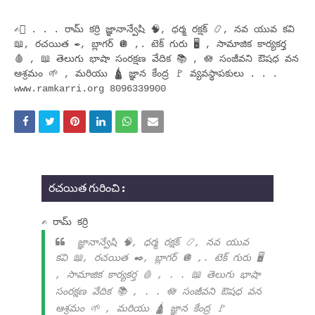
✍🏻 . . . రామ్ కర్రి జ్ఞానాన్వేషి 🧠, ధర్మ రక్షక్ 📿, నవ యువ కవి
📖, రచయిత ✒️, బ్లాగర్ 🪩 ,. టెక్ గురు 🖥️ , సామాజిక కార్యకర్త
🩸 , 📖 తెలుగు భాషా సంరక్షణ వేదిక 📚 , 🪷 సంజీవని ఔషధ వన
ఆశ్రమం 🌱 , మరియు 🛕 జ్ఞాన కేంద్ర 🚩 వ్యవస్థాపకులు . . .
www.ramkarri.org 8096339900
రచయిత గురించి :
✍ రామ్ కర్రి
జ్ఞానాన్వేషి 🧠, ధర్మ రక్షక్ 📿, నవ యువ
కవి 📖, రచయిత ✒️, బ్లాగర్ 🪩 ,. టెక్ గురు 🖥️
, సామాజిక కార్యకర్త 🩸 , . . 📖 తెలుగు భాషా
సంరక్షణ వేదిక 📚 , . . 🪷 సంజీవని ఔషధ వన
ఆశ్రమం 🌱 , మరియు 🛕 జ్ఞాన కేంద్ర 🚩