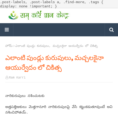
.post-labels, .post-labels a, .find-more, .tags {
display: none !important; }
హోమ్
ఎలాంటి పుండ్లు కురుపులు, మచ్చలకైనా ఆయుర్వేదం లో చికిత్స
ఎలాంటి పుండ్లు కురుపులు, మచ్చలకైనా
ఆయుర్వేదం లో చికిత్స
Ram Karri
నారికురుపులు నశించుటకు
అత్తపత్తిఆకులు మెత్తగానూరి నారికురుపులపై వేసి కట్టుకడుతూవుంటే అవి
నశించిపోతయ్.