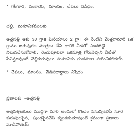
* గోంగూర, వంకాయ, మాంసం, చేపలు నిషేధం.
చల్ది, మశూచికములకు
అత్తపత్తి ఆకు 30 గ్రా॥ మిరియాలు 2 గ్రా॥ ఈ రెంటిని మెత్తగానూరి ఒక
గ్రాము బరువుగల మాత్రలు చేసి గాలికి నీడలో ఎండబెట్టి
నిలువచేసుకోవాలి. రెండుపూటలా ఒకమాత్ర గోరువెచ్చని నీటితో
సేవిస్తూవుంటే చెల్దికురుపులు మశూచికం గండమాల హరించిపోతయ్.
* చేపలు, మాంసం, వేడిపదార్థాలు నిషేధం
వ్రణాలకు -అత్తపత్తి
అత్తపత్తిఆకులు ముద్దగా నూరి అందులో కొంచెం పసుపుకలిపి సూరి
కురుపులపైన, పుండ్లపైనవేసి కట్టుకడుతూవుంటే క్రమంగా ప్రణాలు
మాడిపోతయ్.