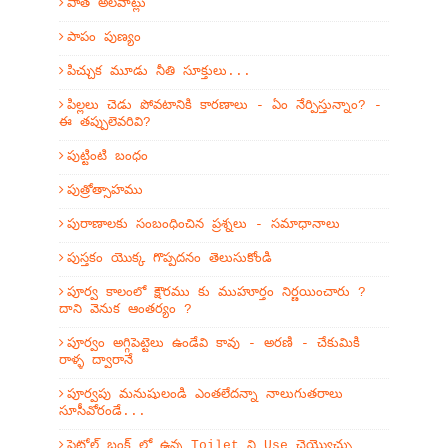
పాత అలవాట్లు
పాపం పుణ్యం
పిచ్చుక మూడు నీతి సూక్తులు...
పిల్లలు చెడు పోవటానికి కారణాలు - ఏం నేర్పిస్తున్నాం? -
ఈ తప్పులెవరివి?
పుట్టింటి బంధం
పుత్రోత్సాహము
పురాణాలకు సంబంధించిన ప్రశ్నలు - సమాధానాలు
పుస్తకం యొక్క గొప్పదనం తెలుసుకోండి
పూర్వ కాలంలో క్షౌరము కు ముహూర్తం నిర్ణయించారు ?
దాని వెనుక ఆంతర్యం ?
పూర్వం అగ్గిపెట్టెలు ఉండేవి కావు - అరణి - చేకుమికి
రాళ్ళ ద్వారానే
పూర్వపు మనుషులండి ఎంతలేదన్నా నాలుగుతరాలు
సూసీవోరండే...
పెట్రోల్ బంక్ లో ఉన్న Toilet ని Use చెయ్యొచ్చు