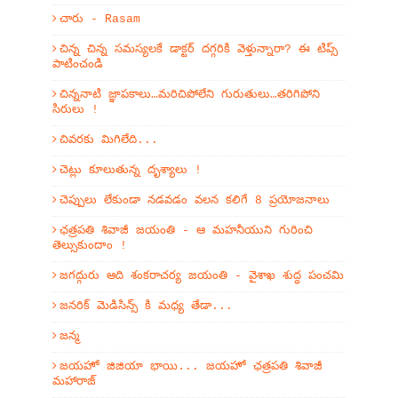
చారు - Rasam
చిన్న చిన్న సమస్యలకే డాక్టర్ దగ్గరికి వెళ్తున్నారా? ఈ టిప్స్
పాటించండి
చిన్ననాటి జ్ఞాపకాలు…మరిచిపోలేని గురుతులు…తరిగిపోని
సిరులు !
చివరకు మిగిలేది...
చెట్లు కూలుతున్న దృశ్యాలు !
చెప్పులు లేకుండా నడవడం వలన కలిగే 8 ప్రయోజనాలు
ఛత్రపతి శివాజీ జయంతి - ఆ మహనీయుని గురించి
తెల్సుకుందాం !
జగద్గురు ఆది శంకరాచర్య జయంతి - వైశాఖ శుద్ధ పంచమి
జనరిక్ మెడిసిన్స్ కి మధ్య తేడా...
జన్మ
జయహో జిజియా భాయి... జయహో ఛత్రపతి శివాజీ
మహారాజ్