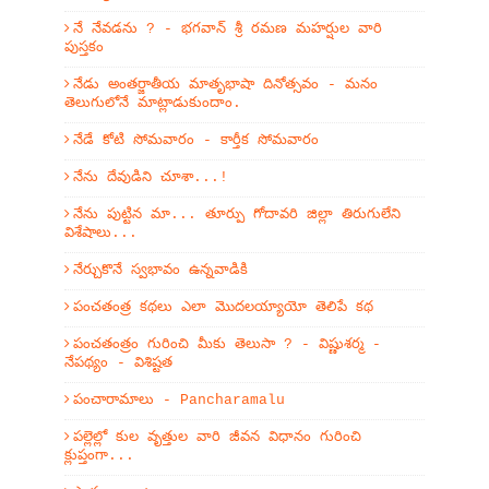
నే నేవడను ? - భగవాన్ శ్రీ రమణ మహర్షుల వారి
పుస్తకం
నేడు అంతర్జాతీయ మాతృభాషా దినోత్సవం - మనం
తెలుగులోనే మాట్లాడుకుందాం.
నేడే కోటి సోమవారం - కార్తీక సోమవారం
నేను దేవుడిని చూశా...!
నేను పుట్టిన మా... తూర్పు గోదావరి జిల్లా తిరుగులేని
విశేషాలు...
నేర్చుకొనే స్వభావం ఉన్నవాడికి
పంచతంత్ర కథలు ఎలా మొదలయ్యాయో తెలిపే కథ
పంచతంత్రం గురించి మీకు తెలుసా ? - విష్ణుశర్మ -
నేపథ్యం - విశిష్టత
పంచారామాలు - Pancharamalu
పల్లెల్లో కుల వృత్తుల వారి జీవన విధానం గురించి
క్లుప్తంగా...