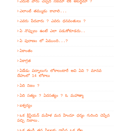
ఎదుటి వారు చెప్పేది నిజమా లేక అబద్ధమా ?
ఎలాంటి తమ్ముడు కావాలి...
ఎవరు పేదవారు ? ఎవరు ధనవంతులు ?
ఏ నొప్పులు ఉంటే ఎలా పడుకోకూడదు..
ఏ పురాణం లో ఏముంది...?
ఏకాంతం
ఏకాగ్రత
ఏడేడు పద్నాలుగు లోకాలంటారే అవి ఏవి ? మానవ
దేహంలో 14 లోకాలు
ఏది నిజం ?
ఏది సత్యం ? ఏదసత్యం ? ఓ మహాత్మా
ఐశ్వర్యం
ఒక క్రిస్టియన్ మహిళ మన హిందూ ధర్మం గురించి చెప్పిన
పచ్చి నిజాలు.
ఒక తండ్రి తన పిల్లలకు రాసిన ఒక లేఖ....