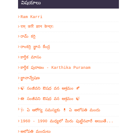
విషయాలు
Ram Karri
राम् कर्रि ज्ञान केन्द्रः
రామ్ కర్రి
రాంకర్రి జ్ఞాన కేంద్ర
కార్తీక మాసం
కార్తీక పురాణం - Karthika Puranam
జ్ఞానాన్వేషణ
🍃 సంజీవని ఔషధ వన ఆశ్రమం 🍂
🪷 సంజీవని ఔషధ వన ఆశ్రమం 🍃
🩺 ఏ ఆరోగ్య సమస్యకు 💊 ఏ అలోపతి మందు
1960 - 1990 మధ్యలో మీరు పుట్టినవారే అయితే...
అలోపతి మందులు