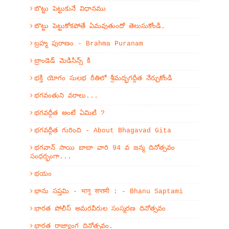
బొట్టు పెట్టుకునే విధానము
బొట్టు పెట్టుకోకపోతే ఏమవుతుందో తెలుసుకోండి.
బ్రహ్మ పురాణం - Brahma Puranam
బ్రాండెడ్ మెడిసిన్స్ కి
భక్తి యోగం సులభ రీతిలో శ్రీమద్భగద్గీత నేర్చుకోండి
భగవంతుని వరాలు...
భగవద్గీత అంటే ఏమిటి ?
భగవద్గీత గురించి - About Bhagavad Gita
భగవాన్ సాయి బాబా వారి 94 వ జన్మ దినోత్సవం
సంధర్భంగా...
భయం
భాను సప్తమి - भानु सप्तमी : - Bhanu Saptami
భారత పోలీస్ అమరవీరుల సంస్మరణ దినోత్సవం
భారత రాజ్యాంగ దినోత్సవం.