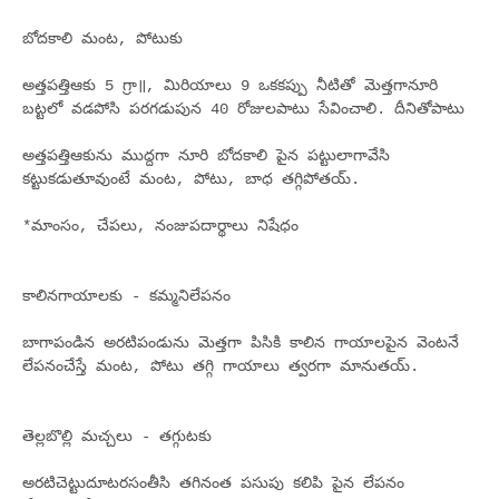
బోదకాలి మంట, పోటుకు
అత్తపత్తిఆకు 5 గ్రా॥, మిరియాలు 9 ఒకకప్పు నీటితో మెత్తగానూరి
బట్టలో వడపోసి పరగడుపున 40 రోజులపాటు సేవించాలి. దీనితోపాటు
అత్తపత్తిఆకును ముద్దగా నూరి బోదకాలి పైన పట్టులాగావేసి
కట్టుకడుతూవుంటే మంట, పోటు, బాధ తగ్గిపోతయ్.
*మాంసం, చేపలు, నంజుపదార్థాలు నిషేధం
కాలినగాయాలకు - కమ్మనిలేపనం
బాగాపండిన అరటిపండును మెత్తగా పిసికి కాలిన గాయాలపైన వెంటనే
లేపనంచేస్తే మంట, పోటు తగ్గి గాయాలు త్వరగా మానుతయ్.
తెల్లబొల్లి మచ్చలు - తగ్గుటకు
అరటిచెట్టుదూటరసంతీసి తగినంత పసుపు కలిపి పైన లేపనం