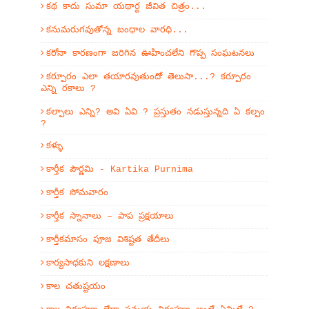
కథ కాదు సుమా యథార్థ జీవిత చిత్రం...
కనుమరుగవుతోన్న బంధాల వారధి...
కరోనా కారణంగా జరిగిన ఊహించలేని గొప్ప సంఘటనలు
కర్పూరం ఎలా తయారవుతుందో తెలుసా...? కర్పూరం
ఎన్ని రకాలు ?
కల్పాలు ఎన్ని? అవి ఏవి ? ప్రస్తుతం నడుస్తున్నది ఏ కల్పం
?
కళ్ళు
కార్తీక పౌర్ణమి - Kartika Purnima
కార్తీక సోమవారం
కార్తీక స్నానాలు – పాప ప్రక్షయాలు
కార్తీకమాసం పూజ విశిష్టత తేదీలు
కార్యసాధకుని లక్షణాలు
కాల చతుష్టయం