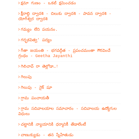
క్షమా గుణం - ఒకటి క్షమించడం
క్షీరాబ్ది ద్వాదశి - చిలుకు ద్వాదశి - పావన ద్వాదశి -
యోగీశ్వర ద్వాదశి
గమ్యం లేని పయనం.
గర్భకవిత్వ' పద్యం
గీతా జయంతి - భగవద్గీత - ప్రపంచమంతా గౌరవించే
గ్రంథం - Geetha Jayanthi
గెలిచావ్ రా తెల్లోడా…!
గెలుపు
గెలుపు - నైక్ షూ
గ్రామ పంచాయతీ
గ్రామ సచివాలయాల సమాచారం - సచివాలయ ఉద్యోగుల
విధులు
చట్టానికీ న్యాయానికి ధర్మానికీ తేడాలేంటీ
చాణుక్యుడు - తన స్నేహితుడు