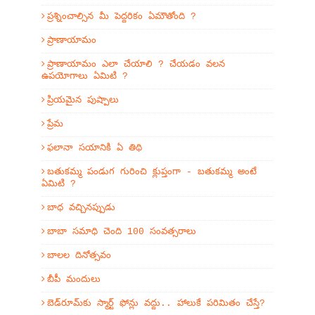
ప్రశ్నించాల్సిన మీ పెద్దరికం ఏమౌతోంది ?
ప్రాణాయామం
ప్రాణాయామం ఎలా చేయాలి ? చేయడం వలన
ఉపయోగాలు ఏమిటి ?
ప్రియమైన పుష్పాలు
ప్రేమ
ఫలానా సయానికి ఏ తిథి
బతుకమ్మ పండుగ గురించి క్లుప్తంగా - బతుకమ్మ అంటే
ఏమిటి ?
బాధ వచ్చినప్పుడు
బాబా సమాధి చెంది 100 సంవత్సరాలు
బాలల దినోత్సవం
బీపీ మందులు
బెడ్‌రూమ్‌కు స్మార్ట్ ఫోన్లు వద్దు.. హాలుకే పరిమితం చేస్తే?