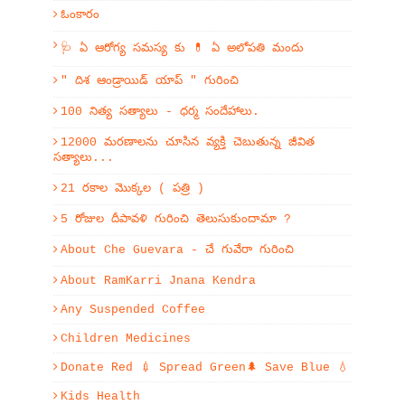
ఓంకారం
🩺 ఏ ఆరోగ్య సమస్య కు 💊 ఏ అలోపతి మందు
" దిశ ఆండ్రాయిడ్ యాప్ " గురించి
100 నిత్య సత్యాలు - ధర్మ సందేహాలు.
12000 మరణాలను చూసిన వ్యక్తి చెబుతున్న జీవిత
సత్యాలు...
21 రకాల మొక్కల ( పత్రి )
5 రోజుల దీపావళి గురించి తెలుసుకుందామా ?
About Che Guevara - చే గువేరా గురించి
About RamKarri Jnana Kendra
Any Suspended Coffee
Children Medicines
Donate Red 💉 Spread Green🌲 Save Blue 💧
Kids Health