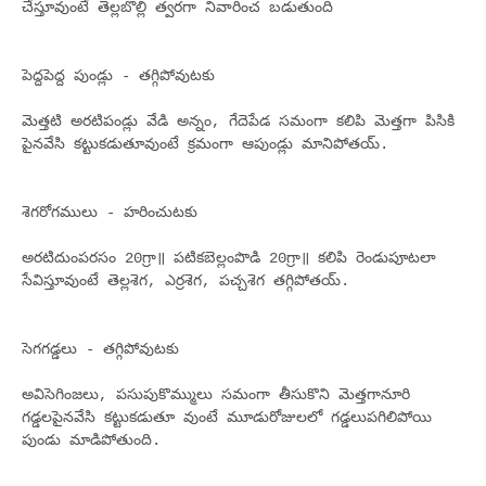
చేస్తూవుంటే తెల్లబొల్లి త్వరగా నివారించ బడుతుంది
పెద్దపెద్ద పుండ్లు - తగ్గిపోవుటకు
మెత్తటి అరటిపండ్లు వేడి అన్నం, గేదెపేడ సమంగా కలిపి మెత్తగా పిసికి
పైనవేసి కట్టుకడుతూవుంటే క్రమంగా ఆపుండ్లు మానిపోతయ్.
శెగరోగములు - హరించుటకు
అరటిదుంపరసం 20గ్రా॥ పటికబెల్లంపొడి 20గ్రా॥ కలిపి రెండుపూటలా
సేవిస్తూవుంటే తెల్లశెగ, ఎర్రశెగ, పచ్చశెగ తగ్గిపోతయ్.
సెగగడ్డలు - తగ్గిపోవుటకు
అవిసెగింజలు, పసుపుకొమ్ములు సమంగా తీసుకొని మెత్తగానూరి
గడ్డలపైనవేసి కట్టుకడుతూ వుంటే మూడురోజులలో గడ్డలుపగిలిపోయి
పుండు మాడిపోతుంది.