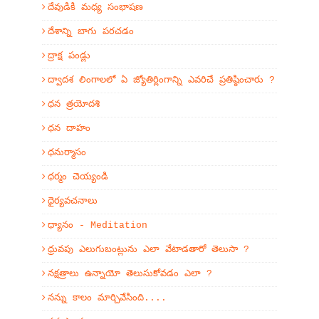
దేవుడికి మధ్య సంభాషణ
దేశాన్ని బాగు పరచడం
ద్రాక్ష పండ్లు
ద్వాదశ లింగాలలో ఏ జ్యోతిర్లింగాన్ని ఎవరిచే ప్రతిష్ఠించారు ?
ధన త్రయోదశి
ధన దాహం
ధనుర్మాసం
ధర్మం చెయ్యండి
ధైర్యవచనాలు
ధ్యానం - Meditation
ధ్రువపు ఎలుగుబంట్లును ఎలా వేటాడతారో తెలుసా ?
నక్షత్రాలు ఉన్నాయో తెలుసుకోవడం ఎలా ?
నన్ను కాలం మార్చివేసింది....