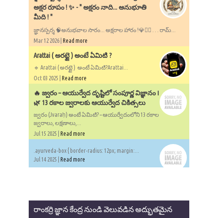
అక్షర రూపం ! ✨ - ​" అక్షరం నాది... అనుభూతి
మీది ! "
జ్ఞానస్పర్శ 🧠అనుభవాల సారం... అక్షరాల హారం !💎✍🏻 . . . రామ్...
Mar 12 2026 |
Read more
Arattai ( అరట్టై ) అంటే ఏమిటి ?
🔹 Arattai ( అరట్టై ) అంటే ఏమిటి?Arattai...
Oct 03 2025 |
Read more
🔥 జ్వరం – ఆయుర్వేద దృష్టిలో సంపూర్ణ విజ్ఞానం ౹
🌿 13 రకాల జ్వరాలకు ఆయుర్వేద చికిత్సలు
జ్వరం (Jvaraḥ) అంటే ఏమిటి? – ఆయుర్వేదంలోని 13 రకాల
జ్వరాలు, లక్షణాలు,...
Jul 15 2025 |
Read more
.ayurveda-box { border-radius: 12px; margin:...
Jul 14 2025 |
Read more
రాంకర్రి జ్ఞాన కేంద్ర నుండి వెలువడిన అద్భుతమైన