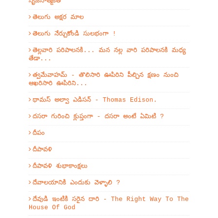
సృజనాత్మకత
తెలుగు అక్షర మాల
తెలుగు నేర్చుకోండి సులభంగా !
తెల్లవారి పరిపాలనకి... మన నల్ల వారి పరిపాలనకి మధ్య
తేడా...
త్వమేవాహమ్‌ - తొలిసారి ఊపిరిని పీల్చిన క్షణం నుంచి
ఆఖరిసారి ఊపిరిని...
థామస్ అల్వా ఎడిసన్ - Thomas Edison.
దసరా గురించి క్లుప్తంగా - దసరా అంటే ఏమిటి ?
దీపం
దీపావళి
దీపావళి శుభాకాంక్షలు
దేవాలయానికి ఎందుకు వెళ్ళాలి ?
దేవుడి ఇంటికి సరైన దారి - The Right Way To The
House Of God