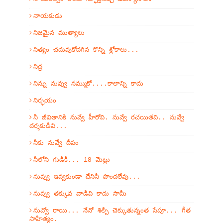
నాయకుడు
నిజమైన ముత్యాలు
నిత్యం చదువుకోదగిన కొన్ని శ్లోకాలు...
నిద్ర
నిన్ను నువ్వు నమ్ముకో....కాలాన్ని కాదు
నిర్భయం
నీ జీవితానికి నువ్వే హీరోవి. నువ్వే రచయితవి.. నువ్వే
దర్శకుడివి...
నీకు నువ్వే దీపం
నీలోని గుడికి... 18 మెట్లు
నువ్వు ఇవ్వకుండా దేనినీ పొందలేవు...
నువ్వు తక్కువ వాడివి కాదు సామీ
నువ్వో రాయి... నేనో శిల్పీ చెక్కుతున్నంత సేపూ... గీత
సాహిత్యం.