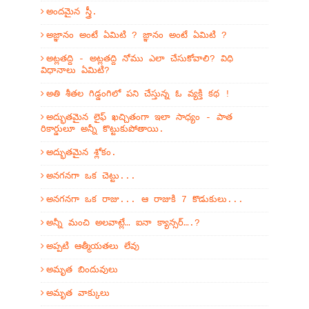
అందమైన స్త్రీ.
అజ్ఞానం అంటే ఏమిటి ? జ్ఞానం అంటే ఏమిటి ?
అట్లతద్ది - అట్లతద్ది నోము ఎలా చేసుకోవాలి? విధి
విధానాలు ఏమిటి?
అతి శీతల గిడ్డంగిలో పని చేస్తున్న ఓ వ్యక్తి కథ !
అద్భుతమైన లైఫ్ ఖచ్చితంగా ఇలా సాధ్యం - పాత
రికార్డులూ అన్నీ కొట్టుకుపోతాయి.
అద్భుతమైన శ్లోకం.
అనగనగా ఒక చెట్టు...
అనగనగా ఒక రాజు... ఆ రాజుకి 7 కొడుకులు...
అన్నీ మంచి అలవాట్లే… ఐనా క్యాన్సర్….?
అప్పటి ఆత్మీయతలు లేవు
అమృత బిందువులు
అమృత వాక్కులు