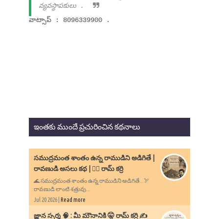
వ్యవస్థాపకులు .
వాట్సాప్ : 8096339900 .
ఇంతకు ముందే ప్రచురించిన కథనాలు
సముద్రమంత శాంతం ఉన్న రాముడిని అడిగితే |
రావణుడి అసలు కథ | ✍🏻 రామ్ కర్రి
🌊 సముద్రమంత శాంతం ఉన్న రాముడిని అడిగితే...🏹
రావణుడి లాంటి శత్రువు...
Jul 20 2026 |
Read more
​జ్ఞాన స్పర్శ 🧠 : మీ మౌనానికి 🤫 రామ్ కర్రి ✍️