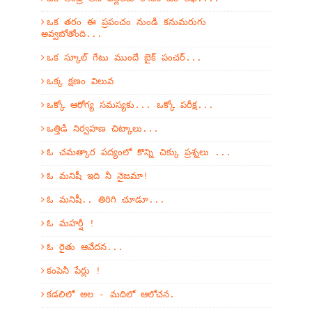
ఒక తరం ఈ ప్రపంచం నుండి కనుమరుగు
అవ్వబోతోంది...
ఒక స్కూల్ గేటు ముందే బైక్ పంచర్...
ఒక్క క్షణం విలువ
ఒక్కో ఆరోగ్య సమస్యకు... ఒక్కో పరీక్ష...
ఒత్తిడి నిర్వహణ చిట్కాలు...
ఓ చమత్కార పద్యంలో కొన్ని చిక్కు ప్రశ్నలు ...
ఓ మనిషీ ఇది నీ నైజమా!
ఓ మనిషీ.. తిరిగి చూడూ...
ఓ మహర్షీ !
ఓ రైతు ఆవేదన...
కంపెనీ పేర్లు !
కడలిలో అల - మదిలో ఆలోచన.