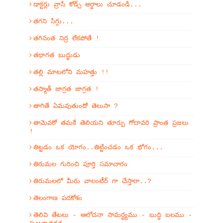
డాక్టర్లు వ్రాసే కోడ్స్ అర్ధాలు చూడండి...
తగని సిగ్గు...
తగినంత నిద్ర లేకపోతే !
తథాగత బుద్థుడు
తల్లి మాటలోని మహత్తు !!
తస్మాత్ జాగ్రత జాగ్రత !
తాగితే ఏమవుతుందో తెలుసా ?
తామెవరో తమకే తెలియని తూర్పు గోదావరి ప్రాంత ప్రజలు
!
తిట్టడం ఒక యోగం..తిట్టించడం ఒక భోగం...
తిరుమల గురించి పూర్తి సమాచారం
తిరుమలలో మీరు వాలంటీర్ గా చేస్తారా..?
తెలంగాణ పదకోశం
తెలివి తేటలు - ఆలోచనా సామర్ధ్యము - బుద్ధి బలము -