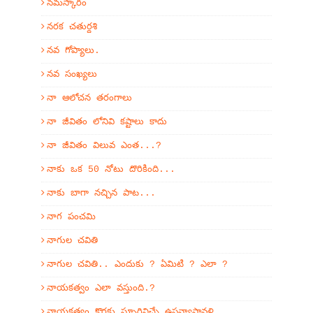
నమస్కారం
నరక చతుర్దశి
నవ గోప్యాలు.
నవ సంఖ్యలు
నా ఆలోచన తరంగాలు
నా జీవితం లోనివి కష్టాలు కాదు
నా జీవితం విలువ ఎంత...?
నాకు ఒక 50 నోటు దొరికింది...
నాకు బాగా నచ్చిన పాట...
నాగ పంచమి
నాగుల చవితి
నాగుల చవితి.. ఎందుకు ? ఏమిటి ? ఎలా ?
నాయకత్వం ఎలా వస్తుంది.?
నాయకత్వం కొరకు స్ఫూర్తినిచ్చే ఉపన్యాసావళి