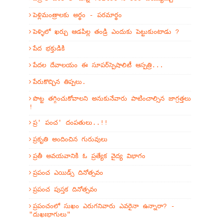
పెళ్లిమంత్రాలకు అర్థం - పరమార్థం
పెళ్ళిలో ఖర్చు ఆడపిల్ల తండ్రి ఎందుకు పెట్టుకుంటాడు ?
పేద భక్తుడికి
పేదల దేవాలయం ఈ సూపర్‌స్పెషాలిటీ ఆస్పత్రి...
పేరుకొచ్చిన తిప్పలు.
పొట్ట తగ్గించుకోవాలని అనుకునేవారు పాటించాల్సిన జాగ్రత్తలు
!
ప్ర' పంచ' దంపతులు..!!
ప్రకృతి అందించిన గురువులు
ప్రతీ అవయవానికి ఓ ప్రత్యేక వైద్య విభాగం
ప్రపంచ ఎయిడ్స్ దినోత్సవం
ప్రపంచ పుస్తక దినోత్సవం
ప్రపంచంలో సుఖం ఎరుగనివారు ఎవరైనా ఉన్నారా? -
"దుఖఃభాగులు"