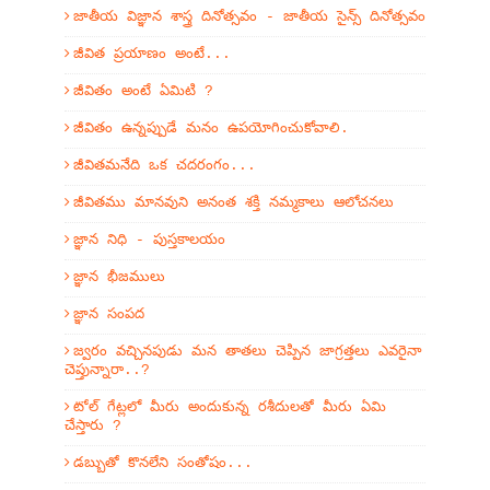
జాతీయ విజ్ఞాన శాస్త్ర దినోత్సవం - జాతీయ సైన్స్ దినోత్సవం
జీవిత ప్రయాణం అంటే...
జీవితం అంటే ఏమిటి ?
జీవితం ఉన్నప్పుడే మనం ఉపయోగించుకోవాలి.
జీవితమనేది ఒక చదరంగం...
జీవితము మానవుని అనంత శక్తి నమ్మకాలు ఆలోచనలు
జ్ఞాన నిధి - పుస్తకాలయం
జ్ఞాన భీజములు
జ్ఞాన సంపద
జ్వరం వచ్చినపుడు మన తాతలు చెప్పిన జాగ్రత్తలు ఎవరైనా
చెప్తున్నారా..?
టోల్ గేట్లలో మీరు అందుకున్న రశీదులతో మీరు ఏమి
చేస్తారు ?
డబ్బుతో కొనలేని సంతోషం...