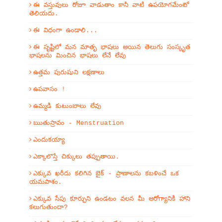
ఈ వస్తువులు రోజూ వాడుతాం కానీ వాటి ఉపయోగమేంటో
తెలియదు.
ఈ విధంగా ఉండాలి...
ఈ సృష్టిలో మన మాతృ భాషలు అయిన తెలుగు సంస్కృత
భాషలను మించిన భాషలు లేనే లేవు
ఉత్తమ పురుషుని లక్షణాలు
ఉపవాసం !
ఉమ్మడి కుటుంబాలు లేవు
ఋతుస్రావం - Menstruation
ఎందుకయ్యా
ఎక్కాలొస్తే చిక్కులు తప్పుతాయి.
ఎక్కువ ఖరీదు కలిగిన బైక్ - ప్రాణాలను కబళించే ఒక
యమపాశం.
ఎక్కువ సేపు కూర్చుని ఉండటం వలన మీ ఆరోగ్యానికి హాని
కలుగుతుందా?